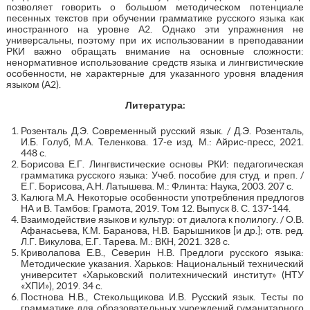
позволяет говорить о большом методическом потенциале
песенных текстов при обучении грамматике русского языка как
иностранного на уровне А2. Однако эти упражнения не
универсальны, поэтому при их использовании в преподавании
РКИ важно обращать внимание на основные сложности:
ненормативное использование средств языка и лингвистические
особенности, не характерные для указанного уровня владения
языком (А2).
Литература:
Розенталь Д.Э. Современный русский язык. / Д.Э. Розенталь,
И.Б. Голуб, М.А. Теленкова. 17-е изд. М.: Айрис-пресс, 2021.
448 с.
Борисова Е.Г. Лингвистические основы РКИ: педагогическая
грамматика русского языка: Учеб. пособие для студ. и преп. /
Е.Г. Борисова, А.Н. Латышева. М.: Флинта: Наука, 2003. 207 с.
Калюга М.А. Некоторые особенности употребления предлогов
НА и В. Тамбов: Грамота, 2019. Том 12. Выпуск 8. С. 137-144.
Взаимодействие языков и культур: от диалога к полилогу. / О.В.
Афанасьева, К.М. Баранова, Н.В. Барышников [и др.]; отв. ред.
Л.Г. Викулова, Е.Г. Тарева. М.: ВКН, 2021. 328 с.
Криволапова Е.В., Северин Н.В. Предлоги русского языка:
Методические указания. Харьков: Национальный технический
университет «Харьковский политехнический институт» (НТУ
«ХПИ»), 2019. 34 с.
Постнова Н.В., Стекольщикова И.В. Русский язык. Тесты по
грамматике для образовательных учреждений гуманитарного