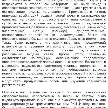
встречаются в отобранном материале. Так, были найдены
словосочетания всех трех типов, встречающихся в русском языке
(согласование, примыкание, управление). Кроме этого, в них есть
примеры комбинаций разных частей речи в синтаксические
единства: например, в словосочетании типа согласование с
существительным в качестве главного слова объединяются
прилагательные (
«разбитый ковчег»
), местоимения (
«речи его
»),
числительные (
«одну льдинку»
), существительные-
согласованные приложения (
«я - авантюрист»
). Важно, что
словосочетания в большинстве случаев образуются нормативно.
Также было выявлено, что различные типы предложений
встречаются в песенном материале: простые, в том числе
односоставные предложения, сложные предложения с
различными видами связи. Кроме этого, различные
синтаксические конструкции, осложняющие предложение,
являются неотъемлемой частью песенных текстов. Более того, в
материале выделяются сложноподчиненные предложения с
разными типами придаточных, при образовании которых
нормативно использованы союзы и союзные слова. На основании
вышеизложенного, мы сделали вывод, что лирические тексты
могут стать продуктивным полем для изучения грамматики
русского языка.
Опираясь на фактическое знание о большом разнообразии
словосочетаний, используемых в песенных текстах, было
выдвинуто предположение, что оно окажется достаточным для
рассмотрения узких грамматических тем РКИ. Исходя из этого,
была сформулирована цель исследования – создать комплекс