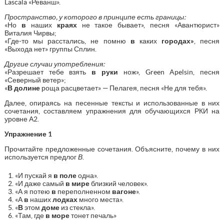
Lascala «Реванш».
Пространство, у которого в принципе есть границы:
«Но
в
наших
краях
не такое бывает», песня «Авантюрист»
Виталия Чирвы;
«Где-то мы расстались, не помню
в
каких
городах»
, песня
«Выхода нет» группы Сплин.
Другие случаи употребления:
«Разрешает тебе взять
в руки
нож», Green Apelsin, песня
«Северный ветер»;
«
В долине
роща расцветает» — Пелагея, песня «Не для тебя».
Далее, опираясь на песенные тексты и использованные в них
сочетания, составляем упражнения для обучающихся РКИ на
уровне А2.
Упражнение 1
Прочитайте предложенные сочетания. Объясните, почему в них
используется предлог
В
.
«И пускай я
в поле
одна».
«И даже самый
в мире
близкий человек».
«А я потею
в
переполненном
вагоне
».
«А
в
наших
лодках
много места».
«
В
этом
доме
из стекла».
«Там, где
в море
тонет печаль»