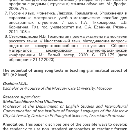
профиля с родным (нерусским) языком обучения. М.: Дрофа,
2006. 79 с.
Русский язык. Фонетика. Лексика. Грамматика. Упражнения и
справочные материалы: учебно-методическое пособие для
иностранных студентов. / сост. Г.А. Тихомирова, Е.В.
Корчагина; Ряз. гос. университет им. С.А. Есенина. Рязань,
2011. 108 с.
Стекольщикова И.В. Технология приема экзамена на носителя
русского языка. // Иностранный язык. Методические вопросы
подготовки конкурентоспособного выпускника. Сборник
материалов межвузовской научно-практической
конференции. М.: Белый ветер, 2020. С. 170-175
(дата
обращения: 21.12.2023).
The potential of using song texts in teaching grammatical aspect of
RFL (A2 level)
Osekina M.A.,
bachelor of 4 course of the Moscow City University, Moscow
Research supervisor:
Stekol'shchikova Irina Vitalievna,
Professor at the Department of English Studies and Intercultural
Communication of the Institute of Foreign Languages of the Moscow
City University, Doctor in Philological Sciences, Associate Professor
А
nnotation.
This paper discribes one of the possible ways to develop
the tendency to use non–standard approaches in teaching foreign