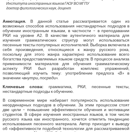
Института иностранных языков ГАОУ ВО МГПУ
доктор филологических наук, доцент
Аннотация.
В данной статье рассматривается один из
возможных способов использования нестандартных подходов в
обучении иностранным языкам, в частности – в преподавании
РКИ на уровне А2. В качестве аутентичного материала для
изучения грамматических структур могут использоваться
песенные тексты популярных исполнителей. Выборка включила в
себя произведения, относящиеся к жанру русского рока,
поскольку для этого жанра характерно использование всего
богатства предоставляемых языком средств. В процессе анализа
применимости материалов для обучения грамматическому
аспекту РКИ был разработан комплекс упражнений,
позволяющий изучить тему: употребление предлога «
В»
в
значении «
внутри, посреди
».
Ключевые слова:
грамматика, РКИ, песенные тексты,
нестандартные подходы к обучению.
В современном мире набирает популярность использование
неординарных подходов в обучении. За этим процессом стоят
две цели – повышение эффективности обучения и мотивации
студентов. В сфере изучения иностранных языков, в том числе
русского языка как иностранного, хочется отметить тенденцию
использования песенного материала. Автор приходит к выводу
об «эффективности подобной технологии для рассматриваемой