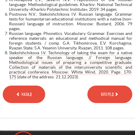
language: Methodological guidelines. Kharkiv: National Technical
University «Kharkiv Polytechnic Institute», 2019. 34 pages.
Postnova N.V., Stekolshchikova I.V. Russian language. Grammar
tests for humanitarian educational institutions with a native (non-
Russian) language of instruction. Moscow: Bustard, 2006. 79
pages.
Russian language. Phonetics. Vocabulary. Grammar. Exercises and
reference materials: an educational and methodical manual for
foreign students. / comp. G.A. Tikhomirova, E.V. Korchagina;
Ryazan State. S.A. Yesenin University. Ryazan, 2011. 108 pages.
Stekolshchikova I.V. Technology of taking the exam for a native
speaker of the Russian language. // Foreign language.
Methodological issues of preparing a competitive graduate.
Collection of materials of the interuniversity scientific and
practical conference. Moscow: White Wind, 2020. Page: 170-
175
(date of the address: 21.12.2023).
НАЗАД
ВПЕРЕД