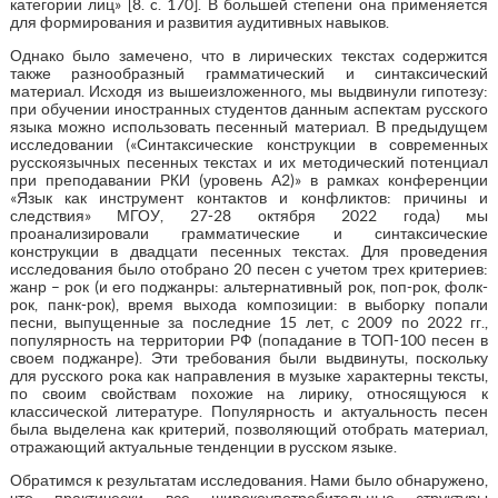
категории лиц» [8. c. 170]. В большей степени она применяется
для формирования и развития аудитивных навыков.
Однако было замечено, что в лирических текстах содержится
также разнообразный грамматический и синтаксический
материал. Исходя из вышеизложенного, мы выдвинули гипотезу:
при обучении иностранных студентов данным аспектам русского
языка можно использовать песенный материал. В предыдущем
исследовании («Синтаксические конструкции в современных
русскоязычных песенных текстах и их методический потенциал
при преподавании РКИ (уровень А2)» в рамках конференции
«Язык как инструмент контактов и конфликтов: причины и
следствия» МГОУ, 27-28 октября 2022 года) мы
проанализировали грамматические и синтаксические
конструкции в двадцати песенных текстах. Для проведения
исследования было отобрано 20 песен с учетом трех критериев:
жанр – рок (и его поджанры: альтернативный рок, поп-рок, фолк-
рок, панк-рок), время выхода композиции: в выборку попали
песни, выпущенные за последние 15 лет, с 2009 по 2022 гг.,
популярность на территории РФ (попадание в ТОП-100 песен в
своем поджанре). Эти требования были выдвинуты, поскольку
для русского рока как направления в музыке характерны тексты,
по своим свойствам похожие на лирику, относящуюся к
классической литературе. Популярность и актуальность песен
была выделена как критерий, позволяющий отобрать материал,
отражающий актуальные тенденции в русском языке.
Обратимся к результатам исследования. Нами было обнаружено,
что практически все широкоупотребительные структуры