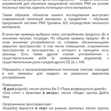
упражнений для обучения предложной системе РКИ на основе
песенных текстов, оценить потенциал этого материала.
Таким образом, объектом нашего исследования выступает
современный песенный материал, а предметом – обучение
предложной системе РКИ (уровень А2) посредством песенного
материала.
В качестве примера выбрана тема: употребление предлога «
В»
в
значении «внутри, посреди». По общему правилу предлог «
В»
в
этом значении употребляется со словами, обозначающими
закрытое пространство: в том числе помещение, огороженное
пространство и пространство, у которого в принципе есть
границы. Есть также другие случаи употребления: с
существительными
вода
(и названиями водоемов), с
существительным
рука
и рядом других [3], [6, c. 64].
Обращаясь к проанализированным песенным текстам, находим
в них примеры для каждого из указанных вариантов
употребления:
Помещение:
«
В дом
родной», песня группы Би-2 «Пора возвращаться домой»;
«Они стоят с букетами
в метро»
, песня «Люди» группы Дайте
танк.
Огороженное пространство:
«Корабли вернутся
в порт
на разные причалы», песня группы