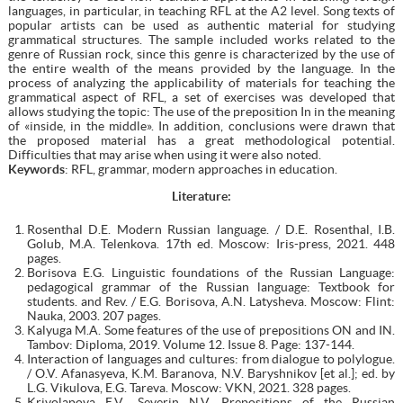
languages, in particular, in teaching RFL at the A2 level. Song texts of
popular artists can be used as authentic material for studying
grammatical structures. The sample included works related to the
genre of Russian rock, since this genre is characterized by the use of
the entire wealth of the means provided by the language. In the
process of analyzing the applicability of materials for teaching the
grammatical aspect of RFL, a set of exercises was developed that
allows studying the topic: The use of the preposition In in the meaning
of «inside, in the middle». In addition, conclusions were drawn that
the proposed material has a great methodological potential.
Difficulties that may arise when using it were also noted.
Keywords
: RFL, grammar, modern approaches in education.
Literature:
Rosenthal D.E. Modern Russian language. / D.E. Rosenthal, I.B.
Golub, M.A. Telenkova. 17th ed. Moscow: Iris-press, 2021. 448
pages.
Borisova E.G. Linguistic foundations of the Russian Language:
pedagogical grammar of the Russian language: Textbook for
students. and Rev. / E.G. Borisova, A.N. Latysheva. Moscow: Flint:
Nauka, 2003. 207 pages.
Kalyuga M.A. Some features of the use of prepositions ON and IN.
Tambov: Diploma, 2019. Volume 12. Issue 8. Page: 137-144.
Interaction of languages and cultures: from dialogue to polylogue.
/ O.V. Afanasyeva, K.M. Baranova, N.V. Baryshnikov [et al.]; ed. by
L.G. Vikulova, E.G. Tareva. Moscow: VKN, 2021. 328 pages.
Krivolapova E.V., Severin N.V. Prepositions of the Russian