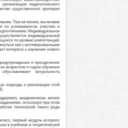
 организацию педагогического
естве существенного критерия
невыми. Тем не менее, мы можем
ся по успеваемости, участию и
предпочтениями. Индивидуальное
существляется индивидуальный
ающихся по уровню компетенций,
лкнуться как с мотивированными
ает интереса к изучению нового
 предупреждение и преодоление
 их возрастом и годом обучения
буславливает актуальность
ые подходы к реализации этой
].
ддержать академически менее
заданиями, используя при этом
ботки технологий такого рода
класс, первый модуль которого
ным в учебнике и теоретической