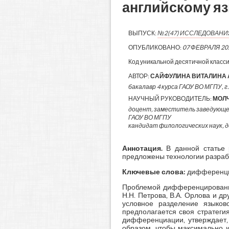
английскому яз
ВЫПУСК:
№2(47) ИССЛЕДОВАН
ОПУБЛИКОВАНО:
07 ФЕВРАЛЯ 20
Код уникальной десятичной класс
АВТОР:
САЙФУЛИНА ВИТАЛИНА
бакалавр 4 курса ГАОУ ВО МГПУ, г
НАУЧНЫЙ РУКОВОДИТЕЛЬ:
МОЛ
доцент, заместитель заведующе
ГАОУ ВО МГПУ
кандидат филологических наук, 
Аннотация.
В данной статье р
предложены технологии разраб
Ключевые слова:
дифференцир
Проблемой дифференцированног
Н.Н. Петрова, В.А. Орлова и 
условное разделение языков
предполагается своя стратегия
дифференциации, утверждает,
образом, чтобы максимально и