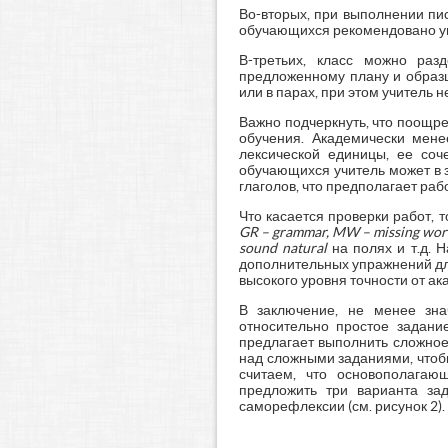
Во-вторых, при выполнении пи
обучающихся рекомендовано уве
В-третьих, класс можно раз
предложенному плану и образц
или в парах, при этом учитель н
Важно подчеркнуть, что поощр
обучения. Академически мен
лексической единицы, ее соч
обучающихся учитель может в 
глаголов, что предполагает раб
Что касается проверки работ,
GR
–
grammar
,
MW
–
missing
wor
sound natural
на полях и т.д. 
дополнительных упражнений дл
высокого уровня точности от а
В заключение, не менее зна
относительно простое задани
предлагает выполнить сложное
над сложными заданиями, чтобы
считаем, что основополага
предложить три варианта зад
саморефлексии (см. рисунок 2).