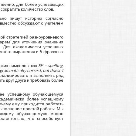
ственно, для более успевающих
ократить количество слов.
льно пишут историю согласно
овместно обсуждают с учителем
ой стратегией разноуровневого
арем для уточнения значения
е. Для академически успешных
еского выражения и 5 фразовых
аких символов, как
SP
–
spelling
,
rammatically correct, but doesn't
анализировать и выполнить ряд
 друг друга и требовать более
енее успешному обучающемуся
академически более успешному
очему ему приходится работать
 выполнение простой работы. Мы
каждому обучающемуся можно
стоятельно, что способствует