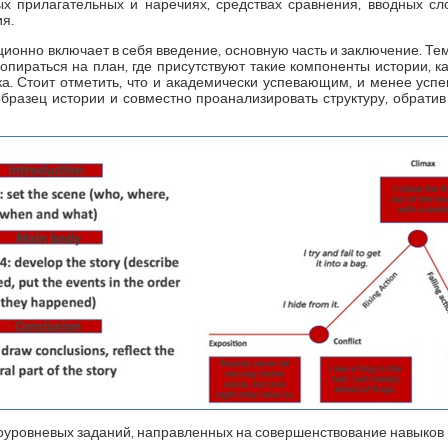
х прилагательных и наречиях, средствах сравнения, вводных сл
я.
ционно включает в себя введение, основную часть и заключение. Те
ираться на план, где присутствуют такие компоненты истории, как
зка. Стоит отметить, что и академически успевающим, и менее у
бразец истории и совместно проанализировать структуру, обрат
ноуровневых заданий, направленных на совершенствование навыков 