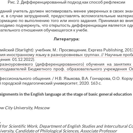
Рис. 2. Дифференцированный подход как способ рефлексии
аданий учитель должен мотивировать менее уверенных в своих зн
 и, в случае затруднений, предоставлять вспомогательные матери
формацию по выполнению того или иного задания. Принимая во вн
бходимо подчеркнуть, что открытость дифференциации является о
нательного отношения обучающегося к учебе.
Литература:
ский (Starlight): учебник. М.: Просвещение, Express Publishing, 2013. 
ния иностранному языку в разноуровневых группах. // Научные проб
ения: 01.12.2022).
разноуровневого (дифференцированного) обучения на занятиях а
реподавателей Бюджетного проф. образовательного учреждения Омс
ссионального общения. / Н.В. Языкова, В.А. Гончарова, О.О. Корзун [
 городской педагогический университет, 2020. 163 с.
ssignments in the English language at the stage of basic general education
ow City University, Moscow
,
for Scientific Work, Department of English Studies and Intercultural C
ersity, Candidate of Philological Sciences, Associate Professor