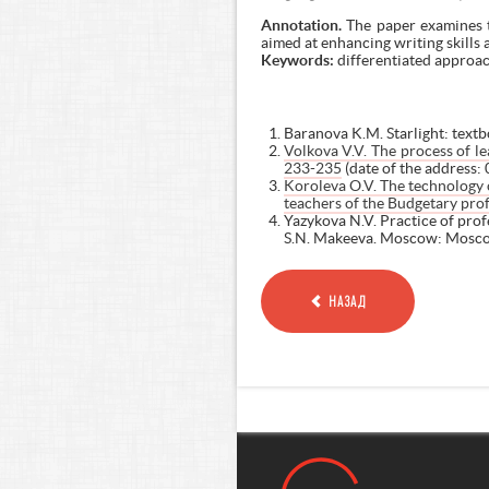
Annotation.
The paper examines t
aimed at enhancing writing skills 
Keywords:
differentiated approac
Baranova K.M. Starlight: text
Volkova V.V. The process of le
233-235
(date of the address: 
Koroleva O.V. The technology of
teachers of the Budgetary prof
Yazykova N.V. Practice of prof
S.N. Makeeva. Moscow: Moscow
НАЗАД