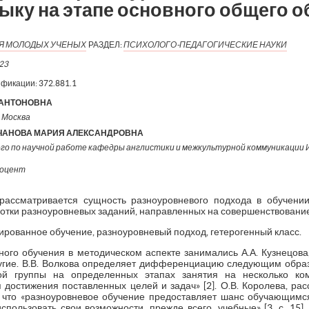
ыку на этапе основного общего 
ИЯ МОЛОДЫХ УЧЕНЫХ
РАЗДЕЛ:
ПСИХОЛОГО-ПЕДАГОГИЧЕСКИЕ НАУКИ
23
ификации:
372.881.1
 АНТОНОВНА
. Москва
ЧАНОВА МАРИЯ АЛЕКСАНДРОВНА
го по научной работе кафедры англистики и межкультурной коммуникации
доцент
ассматривается сущность разноуровневого подхода в обучении
отки разноуровневых заданий, направленных на совершенствование
ованное обучение, разноуровневый подход, гетерогенный класс.
о обучения в методическом аспекте занимались А.А. Кузнецова, 
другие. В.В. Волкова определяет дифференциацию следующим обра
ой группы на определенных этапах занятия на несколько ко
 достижения поставленных целей и задач» [2]. О.В. Королева, ра
 что «разноуровневое обучение предоставляет шанс обучающимся
спользовать свои возможности, прежде всего, учебные» [3, с. 15