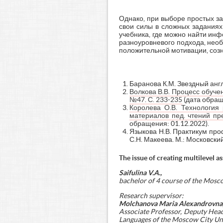
Однако, при выборе простых з
свои силы в сложных заданиях
учебника, где можно найти ин
разноуровневого подхода, нео
положительной мотивации, соз
Баранова К.М. Звездный англий
Волкова В.В. Процесс обуче
№47. С. 233-235
(дата обращ
Королева О.В. Технология 
материалов пед. чтений п
обращения: 01.12.2022).
Языкова Н.В. Практикум профе
С.Н. Макеева. М.: Московский
The issue of creating multilevel a
Saifulina V.A.,
bachelor of 4 course of the Mosc
Research supervisor:
Molchanova Maria Alexandrovna
Associate Professor, Deputy Head 
Languages of the Moscow City Univ