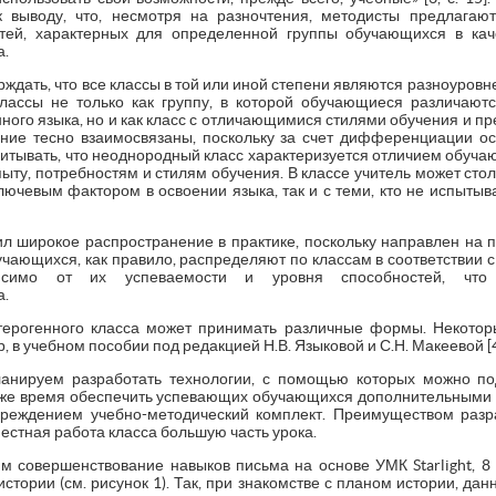
 выводу, что, несмотря на разночтения, методисты предлагают
тей, характерных для определенной группы обучающихся в кач
а.
ждать, что все классы в той или иной степени являются разноуров
лассы не только как группу, в которой обучающиеся различают
нного языка, но и как класс с отличающимися стилями обучения и 
ие тесно взаимосвязаны, поскольку за счет дифференциации о
 учитывать, что неоднородный класс характеризуется отличием обуч
пыту, потребностям и стилям обучения. В классе учитель может сто
ючевым фактором в освоении языка, так и с теми, кто не испытыв
л широкое распространение в практике, поскольку направлен на
ающихся, как правило, распределяют по классам в соответствии с
исимо от их успеваемости и уровня способностей, что о
а.
терогенного класса может принимать различные формы. Некотор
 в учебном пособии под редакцией Н.В. Языковой и С.Н. Макеевой [4
анируем разработать технологии, с помощью которых можно по
же время обеспечить успевающих обучающихся дополнительными 
реждением учебно-методический комплект. Преимуществом разра
естная работа класса большую часть урока.
м совершенствование навыков письма на основе УМК Starlight, 8 
тории (см. рисунок 1). Так, при знакомстве с планом истории, дан