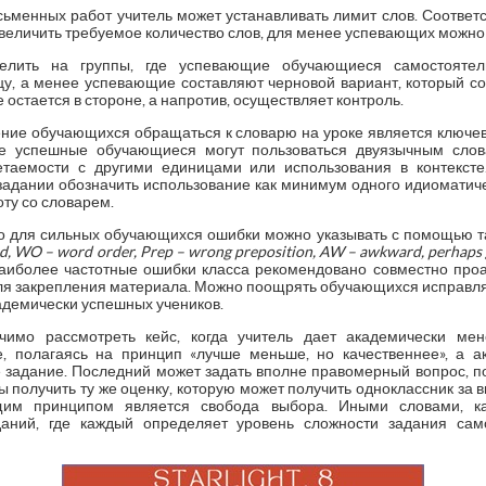
сьменных работ учитель может устанавливать лимит слов. Соответ
личить требуемое количество слов, для менее успевающих можно с
делить на группы, где успевающие обучающиеся самостояте
у, а менее успевающие составляют черновой вариант, который с
е остается в стороне, а напротив, осуществляет контроль.
ение обучающихся обращаться к словарю на уроке является ключев
ее успешные обучающиеся могут пользоваться двуязычным слов
етаемости с другими единицами или использования в контекст
задании обозначить использование как минимум одного идиоматич
оту со словарем.
 то для сильных обучающихся ошибки можно указывать с помощью т
d
,
WO
–
word
order
,
Prep
–
wrong
preposition
, AW
–
awkward, perhaps g
Наиболее частотные ошибки класса рекомендовано совместно про
я закрепления материала. Можно поощрять обучающихся исправлять
кадемически успешных учеников.
чимо рассмотреть кейс, когда учитель дает академически м
е, полагаясь на принцип «лучше меньше, но качественнее», а 
 задание. Последний может задать вполне правомерный вопрос, п
 получить ту же оценку, которую может получить одноклассник за
ющим принципом является свобода выбора. Иными словами, 
аний, где каждый определяет уровень сложности задания само