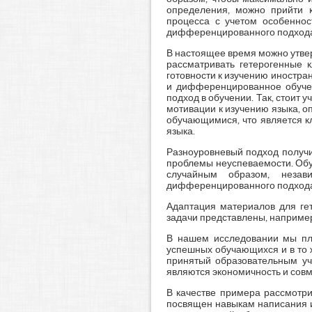
определения, можно прийти к
процесса с учетом особеннос
дифференцированного подход
В настоящее время можно утвер
рассматривать гетерогенные к
готовности к изучению иностра
и дифференцированное обучен
подход в обучении. Так, стоит
мотивации к изучению языка, о
обучающимися, что является кл
языка.
Разноуровневый подход получи
проблемы неуспеваемости. Обуч
случайным образом, незав
дифференцированного подход
Адаптация материалов для ге
задачи представлены, например,
В нашем исследовании мы пл
успешных обучающихся и в то 
принятый образовательным уч
являются экономичность и совм
В качестве примера рассмотри
посвящен навыкам написания ис