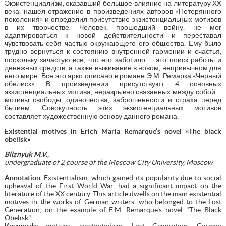
Экзистенциализм, оказавший большое влияние на литературу XX
века, нашел отражение в произведениях авторов «Потерянного
поколения» и определил присутствие экзистенциальных мотивов
в их творчестве. Человек, прошедший войну, не мог
адаптироваться к новой действительности и переставал
чувствовать себя частью окружающего его общества. Ему было
трудно вернуться к состоянию внутренней гармонии и счастья,
поскольку зачастую все, что его заботило, – это поиск работы и
денежных средств, а также выживание в новом, непривычном для
него мире. Все это ярко описано в романе Э.М. Ремарка «Черный
обелиск». В произведении присутствуют 4 основных
экзистенциальных мотива, неразрывно связанных между собой –
мотивы свободы, одиночества, заброшенности и страха перед
бытием. Совокупность этих экзистенциальных мотивов
составляет художественную основу данного романа.
Existential motives in Erich Maria Remarque’s novel «The black
obelisk»
Bliznyuk M.V.
,
undergraduate of 2 course of the Moscow City University, Moscow
Annotation
. Existentialism, which gained its popularity due to social
upheaval of the First World War, had a significant impact on the
literature of the XX century. This article dwells on the main existential
motives in the works of German writers, who belonged to the Lost
Generation, on the example of E.M. Remarque's novel "The Black
Obelisk"
Keywords
: motives, existentialism. Lost Generation, German