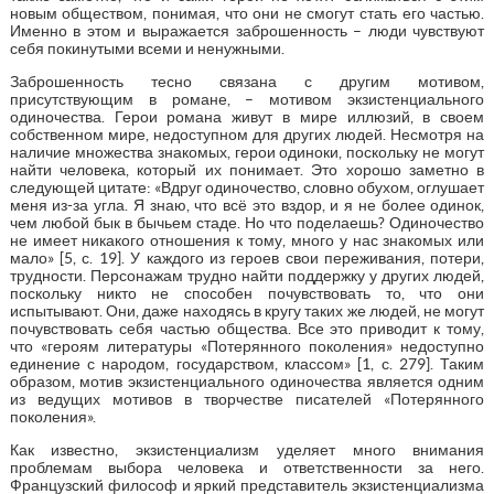
новым обществом, понимая, что они не смогут стать его частью.
Именно в этом и выражается заброшенность – люди чувствуют
себя покинутыми всеми и ненужными.
Заброшенность тесно связана с другим мотивом,
присутствующим в романе, – мотивом экзистенциального
одиночества. Герои романа живут в мире иллюзий, в своем
собственном мире, недоступном для других людей. Несмотря на
наличие множества знакомых, герои одиноки, поскольку не могут
найти человека, который их понимает. Это хорошо заметно в
следующей цитате: «Вдруг одиночество, словно обухом, оглушает
меня из-за угла. Я знаю, что всё это вздор, и я не более одинок,
чем любой бык в бычьем стаде. Но что поделаешь? Одиночество
не имеет никакого отношения к тому, много у нас знакомых или
мало» [5, с. 19]. У каждого из героев свои переживания, потери,
трудности. Персонажам трудно найти поддержку у других людей,
поскольку никто не способен почувствовать то, что они
испытывают. Они, даже находясь в кругу таких же людей, не могут
почувствовать себя частью общества. Все это приводит к тому,
что «героям литературы «Потерянного поколения» недоступно
единение с народом, государством, классом» [1, с. 279]. Таким
образом, мотив экзистенциального одиночества является одним
из ведущих мотивов в творчестве писателей «Потерянного
поколения».
Как известно, экзистенциализм уделяет много внимания
проблемам выбора человека и ответственности за него.
Французский философ и яркий представитель экзистенциализма