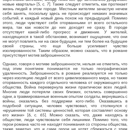
новые кварталы» [5, с. 7]. Также следует отметить, как протекает
жизнь людей в этом городе. Местным жителям зачастую нечем
себя занять, поскольку здесь не происходит никаких значимых
событий, и каждый новый день похож на предыдущий. Помимо
этого, люди чувствуют себя оторванными от всего остального
мира, так как новости до них доходят не сразу. В городе
отсутствует какой-либо прогресс и движение. У жителей,
находящихся в такой обстановке, возникает ощущение, что они
не могут повлиять ни на свое будущее, ни тем более на будущее
своей страны, что еще больше усиливает чувство
изолированности. Таким образом, можно сказать, что в романе
присутствует мотив заброшенности.
Однако, говоря о мотиве заброшенности, нельзя не отметить, что
под этим понятием понимается не только географическая
удаленность. Заброшенность в романе реализуется не только
через изоляцию людей от всего цивилизованного мира, но также
оторванность каждого отдельного человека от окружающего его
общества. Война перевернула жизни практически всех людей.
Многие люди потеряли своих близких, остались совершенно
одни, а травмированные военным опытом солдаты, вернувшись с
войны, оказались без поддержки кого-либо. Оказавшись в
подобной ситуации, человек чувствовал, что столкнулся с
«крушением той системы ценностей, которая составляет основу
его жизни» [6, с. 65]. Можно сказать, что, даже находясь в
обществе, люди чувствовали себя лишними. Помимо того, что
герои романа часто не находят понимания со стороны общества,
также заметно, что и сами герои не хотят сближаться с этим