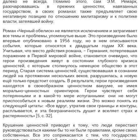
далеко не всегда. Помимо этого, сам Э.М. Ремарк,
разочаровавшись в прежних ценностях, навязанных
государством, в своих романах также предъявляет свою
негативную позицию по отношению милитаризму и к политике
власти, затеявшей войну.
Роман «Черный обелиск» не является исключением и затрагивает
все темы и проблемы, упомянутые выше. Это произведение было
впервые опубликовано в 1956 году, но в нем описываются
события, которые относятся к двадцатым годам XX века.
Учитывая, что место действия романа, – Германия, потерпевшая
поражение в Первой мировой войне, становится очевидно, что
герои произведения живут в состоянии глубокого кризиса
ценностей, с которым столкнулось немецкое общество в этот
период. Старая система ценностей, существовавшая в сознании
людей на протяжении нескольких веков, разрушилась, а новую
ещё только предстоит создать. В результате, герои произведения
находятся в своеобразном ценностном вакууме, не имея
морально-ценностных ориентиров. Герои чувствуют себя
потерянными и в какой-то мере испуганными: они не могут
приспособиться к новым реалиям жизни. Это можно понять из
следующей цитаты: «Все вдруг, утратив свои границы и контуры,
расплывается, и эта безграничность душит и вселяет страх и
растерянность» [5, с. 32].
Крушение ценностей приводит к тому, что люди перестают
руководствоваться какими бы то ни были правилами, кроме своих
собственных. Все это соприкасается с тем, что государство,
показав, что жизнь людей для него не стоит буквально ничего,