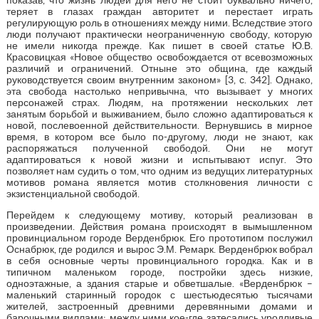
теряет в глазах граждан авторитет и перестает играть
регулирующую роль в отношениях между ними. Вследствие этого
люди получают практически неограниченную свободу, которую
не имели никогда прежде. Как пишет в своей статье Ю.В.
Красовицкая «Новое общество освобождается от всевозможных
различий и ограничений. Отныне это община, где каждый
руководствуется своим внутренним законом» [3, с. 342]. Однако,
эта свобода настолько непривычна, что вызывает у многих
персонажей страх. Людям, на протяжении нескольких лет
занятым борьбой и выживанием, было сложно адаптироваться к
новой, послевоенной действительности. Вернувшись в мирное
время, в котором все было по-другому, люди не знают, как
распоряжаться полученной свободой. Они не могут
адаптироваться к новой жизни и испытывают испуг. Это
позволяет нам судить о том, что одним из ведущих литературных
мотивов романа является мотив столкновения личности с
экзистенциальной свободой.
Перейдем к следующему мотиву, который реализован в
произведении. Действия романа происходят в вымышленном
провинциальном городе Верденбрюк. Его прототипом послужил
Оснабрюк, где родился и вырос Э.М. Ремарк. Верденбрюк вобрал
в себя основные черты провинциального городка. Как и в
типичном маленьком городе, постройки здесь низкие,
одноэтажные, а здания старые и обветшалые. «Верденбрюк –
маленький старинный городок с шестьюдесятью тысячами
жителей, застроенный древними деревянными домами и
барочными виллами; между ними кое-где затесались уродливые