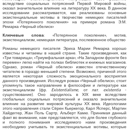
вследствие социальных потрясений Первой Мировой войны,
оказал значительное влияние на литературу XX века. В данном
исследовании рассматривается, как реализованы основные
экзистенциальные мотивы в творчестве немецких писателей
эпохи «Потерянного поколения» на примере романа Э.М.
Ремарка «Черный обелиск»
Ключевые слова
: «Потерянное поколение», мотив,
экзистенциализм, немецкая литература, послевоенное общество
Романы немецкого писателя Эриха Марии Ремарка хорошо
известны и читаемы в нашей стране. Такие произведения, как
«Три товарища», «Триумфальная арка», «На Западном фронте без
перемен» легко найти на полках библиотек и книжных магазинов.
Однако, роман «Черный обелиск» известен отечественному
читателю в гораздо меньшей степени. Возможно, причиной этого
является некоторая сложность эмоционального восприятия
данного произведения. Исследуя роман «Черный обелиск», стоит
упомянуть такое направление в философии и литературе как
экзистенциализм (фр.
Existentialisme
, от лат.
existentia
-
существование). Оно зародилось в XIX веке вследствие
глобальных социальных потрясений и оказало значительное
влияние на развитие мировой культуры XX века. Идеологами
этого направления стали Сёрен Кьеркегор, Карл Ясперс, Мартин
Хайдеггер, Жан Поль Сартр, Альберт Камю. Принимая данный
факт во внимание, нам представляется, что для более глубокого
и полного понимания исследуемого нами произведения
необходимо учитывать те экзистенциальные мотивы, которые