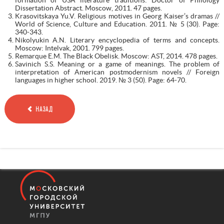
Dissertation Abstract. Moscow, 2011. 47 pages.
Krasovitskaya Yu.V. Religious motives in Georg Kaiser’s dramas //
World of Science, Culture and Education. 2011. № 5 (30). Page:
340-343.
Nikolyukin A.N. Literary encyclopedia of terms and concepts.
Moscow: Intelvak, 2001. 799 pages.
Remarque E.M. The Black Obelisk. Moscow: AST, 2014. 478 pages.
Savinich S.S. Meaning or a game of meanings. The problem of
interpretation of American postmodernism novels // Foreign
languages in higher school. 2019. № 3 (50). Page: 64-70.
НАЗАД