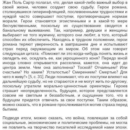
Жан Поль Сартр полагал, что, делая какой-либо важный выбор в
своей жизни, человек создает свою судьбу. Герои романа,
столкнувшиеся гиперинфляцией, послевоенными трудностями и
нуждой часто совершают поступки, противоречащие нормам
морали. Герои становятся эгоистичными и в какой-то мере
бесчувственными, поскольку их существование сводится к
банальному выживанию. Так, например, девушки и женщины
выбирают не того мужчину, которого они любят, а того, который
способен их обеспечить. Находясь в трудном положении, герои
романа теряют уверенность в завтрашнем дне и испытывают
страх перед окружающим их миром. Об этом нам говорит
следующая цитата: «Поможет ли это когда-нибудь понять жизнь и
овладеть ею, оседлать ее, как укрощенного коня? Передо мной
иногда словно открывается расселина, кажется, она идет до
центра земли. Чем она заполнена? Тоской? Отчаяньем? Или
счастьем? Но каким? Усталостью? Смирением? Смертью? Для
чего я живу?» [5, с. 31]. Люди понимают, что их поступки влияют на
дальнейшую судьбу, но не стараются и не могут жить по-другому,
поскольку утратили морально-ценностные ориентиры. Героев
страшит неопределенность, будущее, которое представляется
совсем не светлым и беззаботным, и ощущение того, что в
будущем придется отвечать за свои поступки. Таким образом,
можно сказать, что в романе прослеживается мотив страха перед
бытием.
Подводя итоги, можно сказать, что война, повлекшая за собой
социальные, экономические и политические проблемы, не могла
не повлиять на творчество писателей исследуемой нами эпохи.