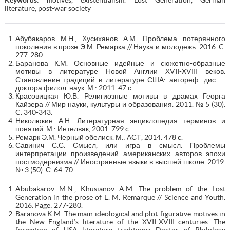
literature, post-war society
Абубакаров М.Н., Хусиханов А.М. Проблема потерянного
поколения в прозе Э.М. Ремарка // Наука и молодежь. 2016. C.
277-280.
Баранова К.М. Основные идейные и сюжетно-образные
мотивы в литературе Новой Англии XVII-XVIII веков.
Становление традиций в литературе США: автореф. дис. …
доктора филол. наук. М.: 2011. 47 с.
Красовицкая Ю.В. Религиозные мотивы в драмах Георга
Кайзера // Мир науки, культуры и образования. 2011. № 5 (30).
C. 340-343.
Николюкин А.Н. Литературная энциклопедия терминов и
понятий. М.: Интелвак, 2001. 799 c.
Ремарк Э.М. Черный обелиск. М.: АСТ, 2014. 478 с.
Савинич С.С. Смысл, или игра в смысл. Проблемы
интерпретации произведений американских авторов эпохи
постмодернизма // Иностранные языки в высшей школе. 2019.
№ 3 (50). С. 64-70.
Abubakarov M.N., Khusianov A.M. The problem of the Lost
Generation in the prose of E. M. Remarque // Science and Youth.
2016. Page: 277-280.
Baranova K.M. The main ideological and plot-figurative motives in
the New England’s literature of the XVII-XVIII centuries. The
formation of USA literature traditions: Doctor of Philology