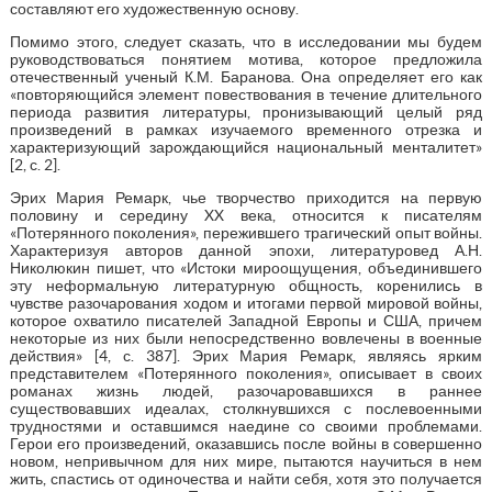
составляют его художественную основу.
Помимо этого, следует сказать, что в исследовании мы будем
руководствоваться понятием мотива, которое предложила
отечественный ученый К.М. Баранова. Она определяет его как
«повторяющийся элемент повествования в течение длительного
периода развития литературы, пронизывающий целый ряд
произведений в рамках изучаемого временного отрезка и
характеризующий зарождающийся национальный менталитет»
[2, с. 2].
Эрих Мария Ремарк, чье творчество приходится на первую
половину и середину XX века, относится к писателям
«Потерянного поколения», пережившего трагический опыт войны.
Характеризуя авторов данной эпохи, литературовед А.Н.
Николюкин пишет, что «Истоки мироощущения, объединившего
эту неформальную литературную общность, коренились в
чувстве разочарования ходом и итогами первой мировой войны,
которое охватило писателей Западной Европы и США, причем
некоторые из них были непосредственно вовлечены в военные
действия» [4, с. 387]. Эрих Мария Ремарк, являясь ярким
представителем «Потерянного поколения», описывает в своих
романах жизнь людей, разочаровавшихся в раннее
существовавших идеалах, столкнувшихся с послевоенными
трудностями и оставшимся наедине со своими проблемами.
Герои его произведений, оказавшись после войны в совершенно
новом, непривычном для них мире, пытаются научиться в нем
жить, спастись от одиночества и найти себя, хотя это получается