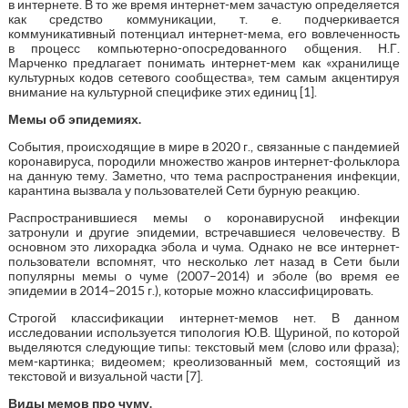
в интернете. В то же время интернет-мем зачастую определяется
как средство коммуникации, т. е. подчеркивается
коммуникативный потенциал интернет-мема, его вовлеченность
в процесс компьютерно-опосредованного общения. Н.Г.
Марченко предлагает понимать интернет-мем как «хранилище
культурных кодов сетевого сообщества», тем самым акцентируя
внимание на культурной специфике этих единиц [1].
Мемы об эпидемиях.
События, происходящие в мире в 2020 г., связанные с пандемией
коронавируса, породили множество жанров интернет-фольклора
на данную тему. Заметно, что тема распространения инфекции,
карантина вызвала у пользователей Сети бурную реакцию.
Распространившиеся мемы о коронавирусной инфекции
затронули и другие эпидемии, встречавшиеся человечеству. В
основном это лихорадка эбола и чума. Однако не все интернет-
пользователи вспомнят, что несколько лет назад в Сети были
популярны мемы о чуме (2007–2014) и эболе (во время ее
эпидемии в 2014–2015 г.), которые можно классифицировать.
Строгой классификации интернет-мемов нет. В данном
исследовании используется типология Ю.В. Щуриной, по которой
выделяются следующие типы: текстовый мем (слово или фраза);
мем-картинка; видеомем; креолизованный мем, состоящий из
текстовой и визуальной части [7].
Виды мемов про чуму.