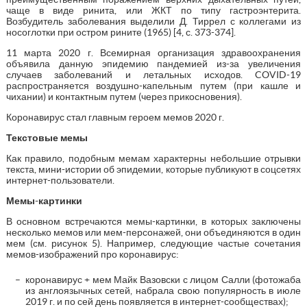
чаще в виде ринита, или ЖКТ по типу гастроэнтерита.
Возбудитель заболевания выделили Д. Тиррел с коллегами из
носоглотки при остром рините (1965) [4, с. 373-374].
11 марта 2020 г. Всемирная организация здравоохранения
объявила данную эпидемию пандемией из-за увеличения
случаев заболеваний и летальных исходов. COVID-19
распространяется воздушно-капельным путем (при кашле и
чихании) и контактным путем (через прикосновения).
Коронавирус стал главным героем мемов 2020 г.
Текстовые мемы
Как правило, подобным мемам характерны небольшие отрывки
текста, мини-истории об эпидемии, которые публикуют в соцсетях
интернет-пользователи.
Мемы-картинки
В основном встречаются мемы-картинки, в которых заключены
несколько мемов или мем-персонажей, они объединяются в один
мем (см. рисунок 5). Например, следующие частые сочетания
мемов-изображений про коронавирус:
коронавирус + мем Майк Вазовски с лицом Салли (фотожаба
из англоязычных сетей, набрала свою популярность в июле
2019 г. и по сей день появляется в интернет-сообществах);