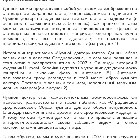
Данные мемы представляют собой узнаваемые изображения на
стандартном заданном фоне, сопровождаемые надписями –
Чумной доктор на одинаковом темном фоне с надписями (в
основном о сожжении всех заболевших). Как правило, в таких
мемах используются популярные клишированные фразы и
стандартные речевые обороты. Например, «доктор, нам нужна
помощь…», «вы все еще здоровы…», «я называю это
профилактикой», «эпидемия – это когда…» (см. рисунок 1).
История интернет-мема «Чумной доктор» такова. Данный образ
возник еще в далеком Средневековье, но сам мем появился и
стал активно распространяться в 2007 г. Однажды питерский
художник Николай Копейкин сделал на утренник для дочки маску
канарейки и выложил фото в интернет [8]. Интернет-
пользователи сразу разглядели в этой маске образ чумного
доктора. Постепенно возник и сам мем, наполненный мрачным,
черным юмором (см. рисунок 2).
Чумной доктор стал самостоятельным мем-персонажем. Он
наиболее распространен в таком паблике, как «Страдающее
средневековье». Образ чумного доктора обрел популярность
благодаря высмеянным стереотипам о средневековой медицине.
К тому же сам Чумной доктор не мог не привлечь внимание
интернет-пользователей своим забавным видом, а точнее
маской, напоминающей голову птицы.
Таким образом, мемы о чуме возникли в 2007 г. из-за случая с