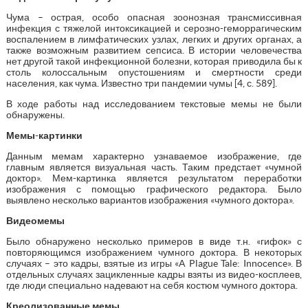
Чума – острая, особо опасная зоонозная трансмиссивная
инфекция с тяжелой интоксикацией и серозно-геморрагическим
воспалением в лимфатических узлах, легких и других органах, а
также возможным развитием сепсиса. В истории человечества
нет другой такой инфекционной болезни, которая приводила бы к
столь колоссальным опустошениям и смертности среди
населения, как чума. Известно три пандемии чумы [4, с. 589].
В ходе работы над исследованием текстовые мемы не были
обнаружены.
Мемы-картинки
Данным мемам характерно узнаваемое изображение, где
главным является визуальная часть. Таким предстает «чумной
доктор». Мем-картинка является результатом переработки
изображения с помощью графического редактора. Было
выявлено несколько вариантов изображения «чумного доктора».
Видеомемы
Было обнаружено несколько примеров в виде т.н. «гифок» с
повторяющимся изображением чумного доктора. В некоторых
случаях – это кадры, взятые из игры «A Plague Tale: Innocence». В
отдельных случаях зацикленные кадры взяты из видео-косплеев,
где люди специально надевают на себя костюм чумного доктора.
Креолизованные мемы