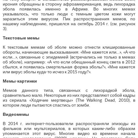
ирония обращены в сторону афроамериканцев, ведь лихорадка
эбола появилась именно в Африке. Во многих мемах
указывалось, что только люди с темным цветом кожи могут
заразиться этим вирусом. Пик распространения мемов, по
нашему наблюдению, пришелся на октябрь 2014 г. (см. рисунок
3).
Текстовые мемы
К текстовым мемам об эболе можно отнести клишированные
обороты, начинающие высказывания: «Мне кажется или…», «А что
если…», связанные с эпидемией (встречались не только в мемах
об эболе), например: «А что если обещанный конец света в 2012
сбылся, и появилась смертельная форма эболы?», «Мне кажется
или вирус эболы куда-то исчез к 2015 году?».
Мемы-картинки
Мемов данного типа, связанных с лихорадкой эбола,
сравнительно мало. Некоторые из них представляют собой кадры
из сериала «Ходячие мертвецы» (The Walking Dead, 2010), в
котором люди пытаются спастись от зомби.
Видеомемы
В 2014 г. интернет-пользователи распространяли эпизоды из
фильмов или мультсериалов, в которых каким-либо образом
упоминается этот вирус. Многие видео ко времени начала