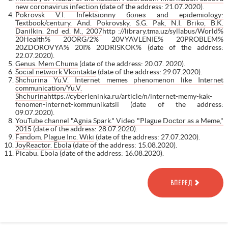
new coronavirus infection
(date of the address: 21.07.2020).
Pokrovsk V.I. Infektsionny болез and epidemiology:
Textbook/century. And. Pokrovsky, S.G. Pak, N.I. Briko, B.K.
Danilkin. 2nd ed. М., 2007
http ://library.tma.uz/syllabus/World%
20Health% 20ORG/2% 20VYAVLENIE% 20PROBLEM%
20ZDOROVYA% 20I% 20DRISKOK% (date of the address:
22.07.2020).
Genus. Mem Chuma
(date of the address: 20.07. 2020).
Social network Vkontakte
(date of the address: 29.07.2020).
Shchurina Yu.V. Internet memes phenomenon like Internet
communication/Yu.V.
Shchurina
https://cyberleninka.ru/article/n/internet-memy-kak-
fenomen-internet-kommunikatsii (date of the address:
09.07.2020).
YouTube channel "Agnia Spark." Video "Plague Doctor as a Meme,"
2015
(date of the address: 28.07.2020).
Fandom. Plague Inc. Wiki
(date of the address: 27.07.2020).
JoyReactor. Ebola
(date of the address: 15.08.2020).
Picabu. Ebola (date of the address: 16.08.2020).
ВПЕРЕД