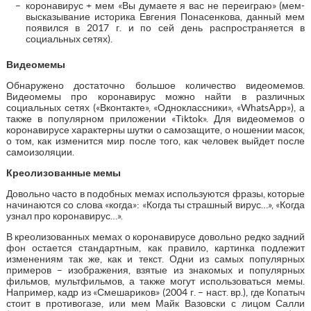
коронавирус + мем «Вы думаете я вас не переиграю» (мем-
высказывание историка Евгения Понасенкова, данный мем
появился в 2017 г. и по сей день распространяется в
социальных сетях).
Видеомемы
Обнаружено достаточно большое количество видеомемов.
Видеомемы про коронавирус можно найти в различных
социальных сетях («Вконтакте», «Одноклассники», «WhatsApp»), а
также в популярном приложении «Tiktok». Для видеомемов о
коронавирусе характерны шутки о самозащите, о ношении масок,
о том, как изменится мир после того, как человек выйдет после
самоизоляции.
Креолизованные мемы
Довольно часто в подобных мемах используются фразы, которые
начинаются со слова «когда»: «Когда ты страшный вирус…», «Когда
узнал про коронавирус…».
В креолизованных мемах о коронавирусе довольно редко задний
фон остается стандартным, как правило, картинка подлежит
изменениям так же, как и текст. Одни из самых популярных
примеров – изображения, взятые из знакомых и популярных
фильмов, мультфильмов, а также могут использоваться мемы.
Например, кадр из «Смешариков» (2004 г. – наст. вр.), где Копатыч
стоит в противогазе, или мем Майк Вазовски с лицом Салли