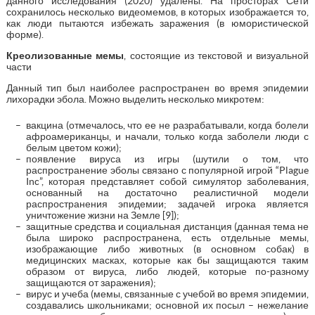
данного исследования (2020) удалены. На просторах Сети
сохранилось несколько видеомемов, в которых изображается то,
как люди пытаются избежать заражения (в юмористической
форме).
Креолизованные мемы
, состоящие из текстовой и визуальной
части
Данный тип был наиболее распространен во время эпидемии
лихорадки эбола. Можно выделить несколько микротем:
вакцина (отмечалось, что ее не разрабатывали, когда болели
афроамериканцы, и начали, только когда заболели люди с
белым цветом кожи);
появление вируса из игры (шутили о том, что
распространение эболы связано с популярной игрой “Plague
Inc”, которая представляет собой симулятор заболевания,
основанный на достаточно реалистичной модели
распространения эпидемии; задачей игрока является
уничтожение жизни на Земле [9]);
защитные средства и социальная дистанция (данная тема не
была широко распространена, есть отдельные мемы,
изображающие либо животных (в основном собак) в
медицинских масках, которые как бы защищаются таким
образом от вируса, либо людей, которые по-разному
защищаются от заражения);
вирус и учеба (мемы, связанные с учебой во время эпидемии,
создавались школьниками; основной их посыл – нежелание