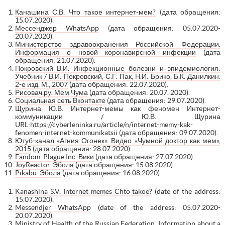
Канашина С.В. Что такое интернет-мем?
(дата обращения:
15.07.2020).
Мессенджер WhatsApp
(дата обращения: 05.07.2020-
20.07.2020).
Министерство здравоохранения Российской Федерации.
Информация о новой коронавирсной инфекции
(дата
обращения: 21.07.2020).
Покровский В.И. Инфекционные болезни и эпидемиология:
Учебник / В.И. Покровский, С.Г. Пак, Н.И. Брико, Б.К. Данилкин.
2-е изд. М., 2007
(дата обращения: 22.07.2020).
Рисовач.ру. Мем Чума
(дата обращения: 20.07. 2020).
Социальная сеть Вконтакте
(дата обращения: 29.07.2020).
Щурина Ю.В. Интернет-мемы как феномен Интернет-
коммуникации / Ю.В. Щурина
URL:https://cyberleninka.ru/article/n/internet-memy-kak-
fenomen-internet-kommunikatsii (дата обращения: 09.07.2020).
Ютуб-канал «Агния Огонек». Видео «Чумной доктор как мем»,
2015
(дата обращения: 28.07.2020).
Fandom. Plague Inc. Вики
(дата обращения: 27.07.2020).
JoyReactor. Эбола
(дата обращения: 15.08.2020).
Pikabu. Эбола
(дата обращения: 16.08.2020).
Kanashina S.V. Internet memes Chto takoe?
(date of the address:
15.07.2020).
Messendjer WhatsApp
(date of the address: 05.07.2020-
20.07.2020).
Ministry of Health of the Russian Federation. Information about a