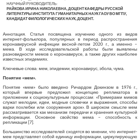
НАУЧНЫЙ РУКОВОДИТЕЛЬ:
РАЙКОВА ИРИНА НИКОЛАЕВНА, ДОЦЕНТ КАФЕДРЫ РУССКОЙ
ЛИТЕРАТУРЫ ИНСТИТУТА ГУМАНИТАРНЫХ НАУК ГАОУ ВО МГПУ,
КАНДИДАТ ФИЛОЛОГИЧЕСКИХ НАУК, ДОЦЕНТ.
Аннотация. Статья посвящена изучению одного из видов
интернет-фольклора, популярных в период распространения
коронавирусной инфекции весной-летом 2020 г., а именно –
мема. В ходе исследовательской работы были выявлены
разновидности мемов о коронавирусе, а также других наиболее
известных эпидемиях.
Ключевые слова: мем, эпидемии, коронавирус, эбола, чума.
Понятие «мем».
Понятие «мем» было введено Ричардом Докинзом в 1976 г.,
который впервые предложил концепцию репликатора в
приложении к социокультурным процессам: «Примерами мимов
служат мелодии, идеи, модные словечки и выражения, способы
варки похлебки или сооружения арок». В широком смысле мем
рассматривается как механизм передачи и хранения культурной
информации. Основное свойство мема – способность к
репликации [7].
Большинство исследователей сходятся во мнении, что интернет-
мем представляет собой единицу информации, циркулирующую