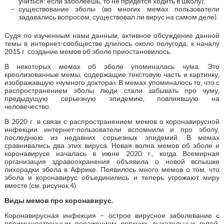
учиться: если заболеешь, то не придется ходить в школу);
существование эболы (во многих мемах пользователи
задавались вопросом, существовал ли вирус на самом деле).
Судя по изученным нами данным, активное обсуждение данной
темы в интернет-сообществе длилось около полугода, к началу
2015 г. создание мемов об эболе приостановилось.
В некоторых мемах об эболе упоминалась чума. Это
креолизованные мемы, содержащие текстовую часть и картинку,
изображавшую «чумного доктора». В мемах упоминалось то, что с
распространением эболы люди стали забывать про чуму,
предыдущую серьезную эпидемию, повлиявшую на
человечество.
В 2020 г. в связи с распространением мемов о коронавирусной
инфекции интернет-пользователи вспомнили и про эболу,
последнюю из недавних серьезных эпидемий. В мемах
сравнивались два этих вируса. Новая волна мемов об эболе и
коронавирусе началась в июне 2020 г., когда Всемирная
организация здравоохранения объявила о новой вспышке
лихорадки эбола в Африке. Появилось много мемов о том, что
эбола и коронавирус объединились и теперь угрожают миру
вместе (см. рисунок 4).
Виды мемов про коронавирус.
Коронавирусная инфекция – острое вирусное заболевание с
преимущественным поражением верхних дыхательных путей,