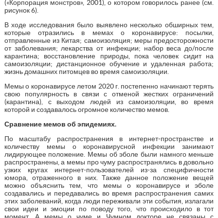
(«Корпорация монстров», 2001), о котором говорилось ранее (см.
рисунок 6).
В ходе исследования было выявлено несколько обширных тем,
которые отразились в мемах о коронавирусе: посылки,
отправленные из Китая; самоизоляция; меры предосторожности
от заболевания; лекарства от инфекции; набор веса до/после
карантина; восстановление природы, пока человек сидит на
самоизоляции; дистанционное обучение и удаленная работа;
жизнь домашних питомцев во время самоизоляции.
Мемы о коронавирусе летом 2020 г. постепенно начинают терять
свою популярность в связи с отменой жестких ограничений
(карантина), с выходом людей из самоизоляции, во время
которой и создавалось огромное количество мемов.
Сравнение мемов об эпидемиях.
По масштабу распространения в интернет-пространстве и
количеству мемы о коронавирусной инфекции занимают
лидирующее положение. Мемы об эболе были намного меньше
распространены, а мемы про чуму распространялись в довольно
узких кругах интернет-пользователей из-за специфичности
юмора, отраженного в них. Также данное положение вещей
можно объяснить тем, что мемы о коронавирусе и эболе
создавались и передавались во время распространения самих
этих заболеваний, когда люди переживали эти события, излагали
свои идеи и эмоции по поводу того, что происходило в тот
момент. А мемы о чуме и Чумном докторе не связаны с