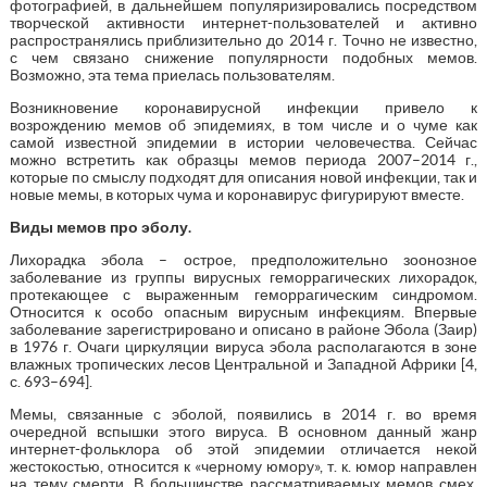
фотографией, в дальнейшем популяризировались посредством
творческой активности интернет-пользователей и активно
распространялись приблизительно до 2014 г. Точно не известно,
с чем связано снижение популярности подобных мемов.
Возможно, эта тема приелась пользователям.
Возникновение коронавирусной инфекции привело к
возрождению мемов об эпидемиях, в том числе и о чуме как
самой известной эпидемии в истории человечества. Сейчас
можно встретить как образцы мемов периода 2007–2014 г.,
которые по смыслу подходят для описания новой инфекции, так и
новые мемы, в которых чума и коронавирус фигурируют вместе.
Виды мемов про эболу.
Лихорадка эбола – острое, предположительно зоонозное
заболевание из группы вирусных геморрагических лихорадок,
протекающее с выраженным геморрагическим синдромом.
Относится к особо опасным вирусным инфекциям. Впервые
заболевание зарегистрировано и описано в районе Эбола (Заир)
в 1976 г. Очаги циркуляции вируса эбола располагаются в зоне
влажных тропических лесов Центральной и Западной Африки [4,
с. 693–694].
Мемы, связанные с эболой, появились в 2014 г. во время
очередной вспышки этого вируса. В основном данный жанр
интернет-фольклора об этой эпидемии отличается некой
жестокостью, относится к «черному юмору», т. к. юмор направлен
на тему смерти. В большинстве рассматриваемых мемов смех,