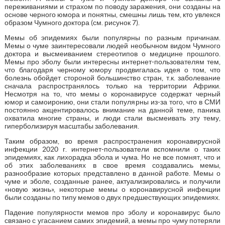
переживаниями и страхом по поводу заражения, они созданы на
основе черного юмора и понятны, смешны лишь тем, кто увлекся
образом Чумного доктора (см. рисунок 7).
Мемы об эпидемиях были популярны по разным причинам.
Мемы о чуме заинтересовали людей необычном видом Чумного
доктора и высмеиванием стереотипов о медицине прошлого.
Мемы про эболу были интересны интернет-пользователям тем,
что благодаря черному юмору продвигалась идея о том, что
болезнь обойдет стороной большинство стран, т.к. заболевание
сначала распространялось только на территории Африки.
Несмотря на то, что мемы о коронавирусе содержат черный
юмор и самоиронию, они стали популярны из-за того, что в СМИ
постоянно акцентировалось внимание на данной теме, паника
охватила многие страны, и люди стали высмеивать эту тему,
гиперболизируя масштабы заболевания.
Таким образом, во время распространения коронавирусной
инфекции 2020 г. интернет-пользователи вспомнили о таких
эпидемиях, как лихорадка эбола и чума. Но не все помнят, что и
об этих заболеваниях в свое время создавались мемы,
разнообразие которых представлено в данной работе. Мемы о
чуме и эболе, созданные ранее, актуализировались и получили
«новую жизнь», некоторые мемы о коронавирусной инфекции
были созданы по типу мемов о двух предшествующих эпидемиях.
Падение популярности мемов про эболу и коронавирус было
связано с угасанием самих эпидемий, а мемы про чуму потеряли