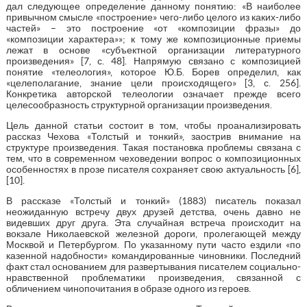
дал следующее определение данному понятию: «В наиболее
привычном смысле «построение» чего-либо целого из каких-либо
частей» – это построение «от «композиции фразы» до
«композиции характера»»; к тому же композиционные приемы
лежат в основе «субъектной организации литературного
произведения» [7, с. 48]. Напрямую связано с композицией
понятие «телеология», которое Ю.Б. Борев определил, как
«целеполагание, знание цели происходящего» [3, с. 256].
Конкретика авторской телеологии означает прежде всего
целесообразность структурной организации произведения.
Цель данной статьи состоит в том, чтобы проанализировать
рассказ Чехова «Толстый и тонкий», заострив внимание на
структуре произведения. Такая постановка проблемы связана с
тем, что в современном чеховедении вопрос о композиционных
особенностях в прозе писателя сохраняет свою актуальность [6],
[10].
В рассказе «Толстый и тонкий» (1883) писатель показал
неожиданную встречу двух друзей детства, очень давно не
видевших друг друга. Эта случайная встреча происходит на
вокзале Николаевской железной дороги, пролегающей между
Москвой и Петербургом. По указанному пути часто ездили «по
казенной надобности» командированные чиновники. Последний
факт стал основанием для развертывания писателем социально-
нравственной проблематики произведения, связанной с
обличением чинопочитания в образе одного из героев.