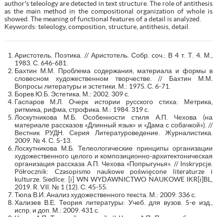
author's teleology are detected in text structure. The role of antithesis
as the main method in the compositional organization of whole is
showed. The meaning of functional features of a detail is analyzed.
Keywords: teleology, composition, structure, antithesis, detail.
Аристотель. Поэтика. // Аристотель. Собр. соч.: В 4 т. Т. 4. М.,
1983. С. 646-681.
Бахтин М.М. Проблема содержания, материала и формы в
словесном художественном творчестве. // Бахтин М.М.
Вопросы литературы и эстетики. М.: 1975. С. 6-71.
Борев Ю.Б. Эстетика. М.: 2002. 309 с.
Гаспаров М.Л. Очерк истории русского стиха: Метрика,
ритмика, рифма, строфика. М.: 1984. 319 с.
Лоскутникова М.Б. Особенности стиля А.П. Чехова (на
материале рассказов «Длинный язык» и «Дама с собачкой»). //
Вестник РУДН. Серия Литературоведение. Журналистика.
2009. № 4. С. 5-13.
Лоскутникова М.Б. Телеологические принципы организации
художественного целого и композиционно-архитектоническая
организация рассказа А.П. Чехова «Попрыгунья». // Inskrypcje.
Półrocznik: Czasopismo naukowe poświęcone literaturze i
kulturze. Siedlce: [i] WN WYDAWNICTWO NAUKOWE IKR[i]BL,
2019. R. VII. № 1 (12). С. 45-55.
Тюпа В.И. Анализ художественного текста. М.: 2009. 336 с.
Хализев В.Е. Теория литературы: Учеб. для вузов. 5-е изд.,
испр. и доп. М.: 2009. 431 с.