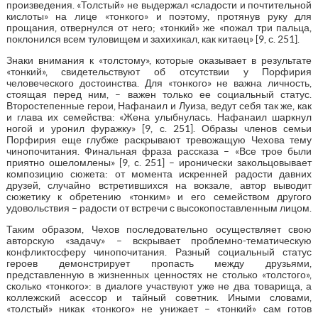
произведения. «Толстый» не выдержал «сладости и почтительной
кислоты» на лице «тонкого» и поэтому, протянув руку для
прощания, отвернулся от него; «тонкий» же «пожал три пальца,
поклонился всем туловищем и захихикал, как китаец» [9, с. 251].
Знаки внимания к «толстому», которые оказывает в результате
«тонкий», свидетельствуют об отсутствии у Порфирия
человеческого достоинства. Для «тонкого» не важна личность,
стоящая перед ним, – важен только ее социальный статус.
Второстепенные герои, Нафанаил и Луиза, ведут себя так же, как
и глава их семейства: «Жена улыбнулась. Нафанаил шаркнул
ногой и уронил фуражку» [9, с. 251]. Образы членов семьи
Порфирия еще глубже раскрывают тревожащую Чехова тему
чинопочитания. Финальная фраза рассказа – «Все трое были
приятно ошеломлены» [9, с. 251] – иронически закольцовывает
композицию сюжета: от момента искренней радости давних
друзей, случайно встретившихся на вокзале, автор выводит
сюжетику к обретению «тонким» и его семейством другого
удовольствия – радости от встречи с высокопоставленным лицом.
Таким образом, Чехов последовательно осуществляет свою
авторскую «задачу» – вскрывает проблемно-тематическую
конфликтосферу чинопочитания. Разный социальный статус
героев демонстрирует пропасть между друзьями,
представленную в жизненных ценностях не столько «толстого»,
сколько «тонкого»: в диалоге участвуют уже не два товарища, а
коллежский асессор и тайный советник. Иными словами,
«толстый» никак «тонкого» не унижает – «тонкий» сам готов