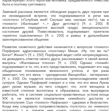
характеризует этого героя как человека, придавленного тяжестью
быта и поэтому суетливого.
Завязкой рассказа является обоюдная радость двух героев при
их неожиданной встрече, что подчеркивается в речи как
«толстого» («Голубчик мой! Сколько зим, сколько лет!»), так и
«тонкого» («Батюшки! <...> Друг детства!») [9, с. 250]. В
восклицаниях передается высокий градус эмоционального
состояния друзей. Повествователь подчеркивает: приятели
«приятно ошеломлены» [9, с. 250] и равны в дальнейшем
заинтересованном общении.
Развитие сюжетного действия начинается с вопросов «тонкого»
Порфирия, адресованных «толстому» Мише: «Ну, что же ты?
Богат? Женат?» [9, с. 250]. Порфирий ведет себя непринужденно,
не дожидаясь ответов своего друга, рассказывает о своей жизни,
жалуясь: «Жалованье плохое» [9, с. 250]. Однако «тонкий»
подчеркивает и то, что, в его представлениях, поднимает его над
обыденным пониманием жизненного успеха, и три раза
замечает, что его жена – «урожденная Ванценбах… лютеранка»
[9, с. 250]. Он гордится иностранным происхождением своей
супруги. Однако Порфирий говорит и о том, что его жена Луиза
дает уроки музыки, из чего следует, что, хотя женщина в
известной степени воспитана и образована, она вынуждена
работать, что в системе социально-нравственных устоев конца
XIX в. не является показателем семейного достатка и
благополучия. Сын «тонкого» Нафанаил – сдержан и безучастен.
Когда ему следовало поприветствовать «толстого», он «немного
подумал», т. е. прежде чем «снять шапку» оценил статус