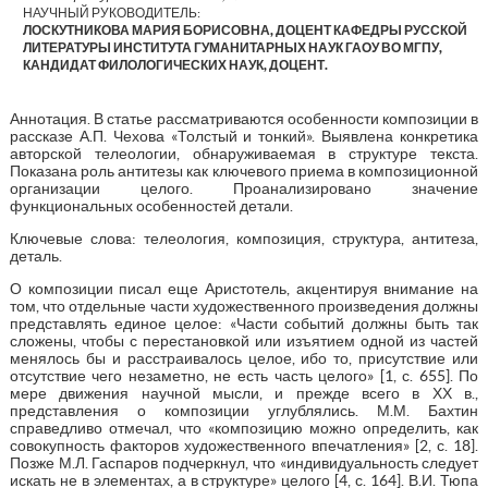
НАУЧНЫЙ РУКОВОДИТЕЛЬ:
ЛОСКУТНИКОВА МАРИЯ БОРИСОВНА, ДОЦЕНТ КАФЕДРЫ РУССКОЙ
ЛИТЕРАТУРЫ ИНСТИТУТА ГУМАНИТАРНЫХ НАУК ГАОУ ВО МГПУ,
КАНДИДАТ ФИЛОЛОГИЧЕСКИХ НАУК, ДОЦЕНТ.
Аннотация. В статье рассматриваются особенности композиции в
рассказе А.П. Чехова «Толстый и тонкий». Выявлена конкретика
авторской телеологии, обнаруживаемая в структуре текста.
Показана роль антитезы как ключевого приема в композиционной
организации целого. Проанализировано значение
функциональных особенностей детали.
Ключевые слова: телеология, композиция, структура, антитеза,
деталь.
О композиции писал еще Аристотель, акцентируя внимание на
том, что отдельные части художественного произведения должны
представлять единое целое: «Части событий должны быть так
сложены, чтобы с перестановкой или изъятием одной из частей
менялось бы и расстраивалось целое, ибо то, присутствие или
отсутствие чего незаметно, не есть часть целого» [1, с. 655]. По
мере движения научной мысли, и прежде всего в ХХ в.,
представления о композиции углублялись. М.М. Бахтин
справедливо отмечал, что «композицию можно определить, как
совокупность факторов художественного впечатления» [2, с. 18].
Позже М.Л. Гаспаров подчеркнул, что «индивидуальность следует
искать не в элементах, а в структуре» целого [4, с. 164]. В.И. Тюпа