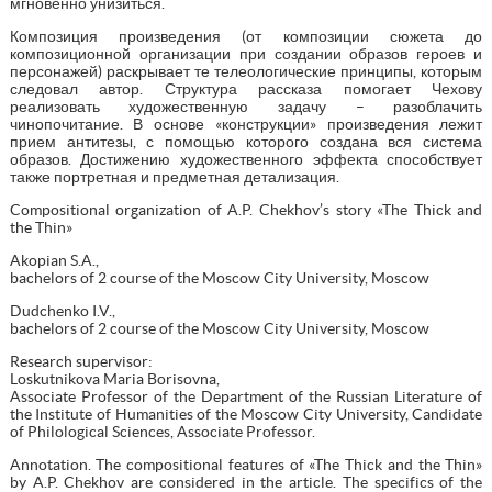
мгновенно унизиться.
Композиция произведения (от композиции сюжета до
композиционной организации при создании образов героев и
персонажей) раскрывает те телеологические принципы, которым
следовал автор. Структура рассказа помогает Чехову
реализовать художественную задачу – разоблачить
чинопочитание. В основе «конструкции» произведения лежит
прием антитезы, с помощью которого создана вся система
образов. Достижению художественного эффекта способствует
также портретная и предметная детализация.
Compositional organization of A.P. Chekhov’s story «The Thick and
the Thin»
Akopian S.A.,
bachelors of 2 course of the Moscow City University, Moscow
Dudchenko I.V.,
bachelors of 2 course of the Moscow City University, Moscow
Research supervisor:
Loskutnikova Maria Borisovna,
Associate Professor of the Department of the Russian Literature of
the Institute of Humanities of the Moscow City University, Candidate
of Philological Sciences, Associate Professor.
Annotation. The compositional features of «The Thick and the Thin»
by A.P. Chekhov are considered in the article. The specifics of the