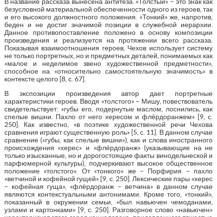
В название рассказа вынесена антитеза. «Толстый» – это знак как
безусловной материальной обеспеченности одного из героев, так
и его высокого должностного положения. «Тонкий» же, напротив,
беден и не достиг значимой позиции в служебной иерархии.
Данное противопоставление положено в основу композиции
произведения и реализуется на протяжении всего рассказа.
Показывая взаимоотношения героев, Чехов использует систему
не только портретных, но и предметных деталей, понимаемых как
«малое и неделимое звено художественной предметности»,
способное на «относительно самостоятельную значимость» в
контексте целого [8, с. 67].
В экспозиции произведения автор дает портретные
характеристики героев. Вводя «толстого» – Мишу, повествователь
свидетельствует: «губы его, подернутые маслом, лоснились, как
спелые вишни. Пахло от него хересом и флёрдоранжем» [9, с.
250]. Как известно, «в поэтике художественной речи Чехова
сравнения играют существенную роль» [5, с. 11]. В данном случае
сравнение («губы, как спелые вишни»), как и слова иностранного
происхождения «херес» и «флёрдоранж» (указывающие на не
только изысканные, но и дорогостоящие факты винодельческой и
парфюмерной культуры), подчеркивают высокое общественное
положение «толстого». От «тонкого» же – Порфирия – пахло
«ветчиной и кофейной гущей» [9, с. 250]. Лексические пары «херес
– кофейная гуща», «флёрдоранж – ветчина» в данном случае
являются контекстуальными антонимами. Кроме того, «тонкий»,
показанный в окружении семьи, «был навьючен чемоданами,
узлами и картонками» [9, с. 250]. Разговорное слово «навьючен»