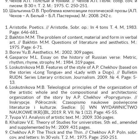
Чехов А.П. Толстый и тонкий. // Чехов А.П. Полн. собр. соч. и
писем: В 30 т. Т. 2. М.: 1975. С. 250-251.
Шалыгина О.В. Проблема композиции поэтической прозы (А.П.
Чехов – А. Белый – Б.Л. Пастернак). М.: 2008. 242 с.
Aristotle. Poetics. // Aristotle. Sobr. op.: In 4 tons T. 4. M, 1983.
Page: 646-681.
Bakhtin M.M. The problem of content, material and form in verbal
art. // Bakhtin M.M. Questions of literature and aesthetics. M.:
1975. Page: 6-71.
Borev Yu.B. Aesthetics. M.: 2002. 309 pages.
Gasparov M.L. Essay on the history of Russian verse: Metric,
rhythm, rhyme, strophy. M.: 1984. 319 pages.
Loskutnikova M.B. Features of the style of A.P. Chekhov (based on
the stories «Long Tongue» and «Lady with a Dog»). // Bulletin
RUDN. Series Literary criticism. Journalism. 2009. № 4. Page: 5-
13.
Loskutnikova M.B. Teleological principles of the organization of
the artistic whole and the compositional and architectonic
organization of the story by A.P. Chekhov «Poprygunya». //
Inskrypcje. Półrocznik: Czasopismo naukowe poświęcone
literaturze i kulturze. Siedlce: [i] WN WYDAWNICTWO
NAUKOWE IKR[i]BL, 2019. R. VII. № 1 (12). Page: 45-55.
Tyupa V.I. Analysis of artistic text. M.: 2009. 336 pages.
Khalizev V.E. Theory of Studies for universities. 5th ed., amended
and supplemented by M.: 2009. 431 pages.
Chekhov A.P. The Thick and the Thin. // Chekhov A.P. Poln. sobr.
соч. and letters: In 30 vols. T. 2. M.: 1975. Page: 250-251.