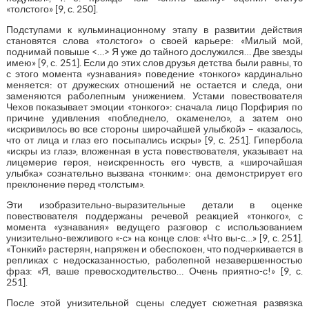
«толстого» [9, с. 250].
Подступами к кульминационному этапу в развитии действия
становятся слова «толстого» о своей карьере: «Милый мой,
поднимай повыше <…> Я уже до тайного дослужился… Две звезды
имею» [9, с. 251]. Если до этих слов друзья детства были равны, то
с этого момента «узнавания» поведение «тонкого» кардинально
меняется: от дружеских отношений не остается и следа, они
заменяются раболепным унижением. Устами повествователя
Чехов показывает эмоции «тонкого»: сначала лицо Порфирия по
причине удивления «побледнело, окаменело», а затем оно
«искривилось во все стороны широчайшей улыбкой» – «казалось,
что от лица и глаз его посыпались искры» [9, с. 251]. Гипербола
«искры из глаз», вложенная в уста повествователя, указывает на
лицемерие героя, неискренность его чувств, а «широчайшая
улыбка» сознательно вызвана «тонким»: она демонстрирует его
преклонение перед «толстым».
Эти изобразительно-выразительные детали в оценке
повествователя поддержаны речевой реакцией «тонкого», с
момента «узнавания» ведущего разговор с использованием
унизительно-вежливого «-с» на конце слов: «Что вы-с…» [9, с. 251].
«Тонкий» растерян, напряжен и обеспокоен, что подчеркивается в
репликах с недосказанностью, раболепной незавершенностью
фраз: «Я, ваше превосходительство… Очень приятно-с!» [9, с.
251].
После этой унизительной сцены следует сюжетная развязка