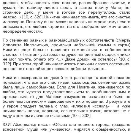
дневник, чтобы описать свое полное, разнообразное счастье, и
думал, что напишу листов шесть и завтра прочту Мане, но,
странное дело, у меня в голове все перепуталось, стало
неясно…» [10, с. 326]. Никитин начинает понимать, что его счастье
иллюзорно. Поэтому он не может написать ни строки: ему нечего
описывать, его любовь строится на его воображении, мечтаниях,
неопределенностях.
По стечению разных и разномасштабных обстоятельств (смерть
Ипполита Ипполитыча, проигрыш небольшой суммы в карты)
Никитин еще больше начинает сомневаться в собственном
счастье: «Никитин чувствовал на душе неприятный осадок и никак
не мог понять, отчего это <…> Даже домой не хотелось» [10, с.
329]. При этом герой начинает искать причины своего состояния,
но еще не в полной мере осознает действительность.
Никитин возвращается домой и в разговоре с женой наконец
понимает, что вся его счастливая, казалось бы, семейная жизнь
была лишь самообманом. Если для Никитина, женившегося по
любви, это чувство представлялось чем-то необыкновенным и
прекрасным, то для Манюси замужество изначально было не
более чем логическим завершением их отношений. В результате
у героя спадает пелена с глаз: «иллюзия иссякла» – и «уже
начиналась новая, нервная, сознательная жизнь, которая не в
ладу с покоем и личным счастьем» [10, с. 332].
Ю.И. Айхенвальд писал: «Обыватели пошлого города, граждане
всесветной глуши или уживаются, мирятся с обыденностью, и