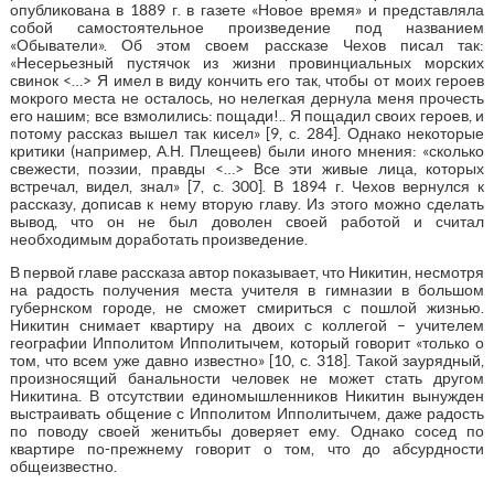
опубликована в 1889 г. в газете «Новое время» и представляла
собой самостоятельное произведение под названием
«Обыватели». Об этом своем рассказе Чехов писал так:
«Несерьезный пустячок из жизни провинциальных морских
свинок <…> Я имел в виду кончить его так, чтобы от моих героев
мокрого места не осталось, но нелегкая дернула меня прочесть
его нашим; все взмолились: пощади!.. Я пощадил своих героев, и
потому рассказ вышел так кисел» [9, c. 284]. Однако некоторые
критики (например, А.Н. Плещеев) были иного мнения: «сколько
свежести, поэзии, правды <…> Все эти живые лица, которых
встречал, видел, знал» [7, с. 300]. В 1894 г. Чехов вернулся к
рассказу, дописав к нему вторую главу. Из этого можно сделать
вывод, что он не был доволен своей работой и считал
необходимым доработать произведение.
В первой главе рассказа автор показывает, что Никитин, несмотря
на радость получения места учителя в гимназии в большом
губернском городе, не сможет смириться с пошлой жизнью.
Никитин снимает квартиру на двоих с коллегой – учителем
географии Ипполитом Ипполитычем, который говорит «только о
том, что всем уже давно известно» [10, с. 318]. Такой заурядный,
произносящий банальности человек не может стать другом
Никитина. В отсутствии единомышленников Никитин вынужден
выстраивать общение с Ипполитом Ипполитычем, даже радость
по поводу своей женитьбы доверяет ему. Однако сосед по
квартире по-прежнему говорит о том, что до абсурдности
общеизвестно.