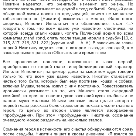
Никитин надеется, что женитьба изменит его жизнь. Но
повествователь указывает на другой исход событий. Каждый день
обыденной жизни похож на предыдущий, ничего не меняется:
«обыкновенно он [Никитин] вскакивал с места», «Варя опять
спорила», Ипполит Ипполитыч «по обыкновению, стал <…>
говорить о том, что всем давно уже известно», «лестничка, на
которой всегда спали кошки», «опять Полянский водил по всем
комнатам grand-rond, опять после танцев играли в судьбу» [10, с.
315, 317, 319, 321, 322] (курсив мой. – А. А.). В заключение главы
первой Никитину видится сон, в котором выводят лошадей, что
закольцовывает рассказ «Обыватели» и время в нем.
Все проявления пошлости, показанные в главе первой,
приобретают во второй главе гиперболизированный характер.
Ипполит Ипполитыч, например, даже на смертном одре говорит
только то, что всем уже давно известно. Никитин становится
частью того быта, который был ему противен: кошки и собаки,
включая Мушку, теперь живут с ним постоянно. Повествователь
иронически указывает на то, что Манюся стала скаредной
хозяйкой, которая не выкинет даже засохший кусок колбасы и не
напоит мужа молоком. Иными словами, если целью автора в
первой главе рассказа было стремление показать «сон» главного
героя, то целью во второй главе является изображение
«пробуждения». При этом «пробуждение» Никитина, осознание
очевидного можно разделить на несколько этапов.
Сомнения героя в истинности его счастья обнаруживаются сразу
после свадьбы. Никитин пишет в своем дневнике: «Я взялся за