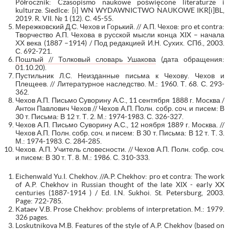
Półrocznik: Czasopismo naukowe poświęcone literaturze i
kulturze. Siedlce: [i] WN WYDAWNICTWO NAUKOWE IKR[i]BL,
2019. R. VII. № 1 (12). С. 45-55.
Мережковский Д.С. Чехов и Горький. // А.П. Чехов: pro et contra:
Творчество А.П. Чехова в русской мысли конца XIX – начала
ХХ века (1887 –1914) / Под редакцией И.Н. Сухих. СПб., 2003.
С. 692-721.
Пошлый // Толковый словарь Ушакова
(дата обращения:
01.10.20).
Пустильник Л.С. Неизданные письма к Чехову. Чехов и
Плещеев. // Литературное наследство. М.: 1960. Т. 68. С. 293-
362.
Чехов А.П. Письмо Суворину А.С., 11 сентября 1888 г. Москва /
Антон Павлович Чехов // Чехов А.П. Полн. собр. соч. и писем: В
30 т. Письма: В 12 т. Т. 2. М.: 1974-1983. С. 326-327.
Чехов А.П. Письмо Суворину А.С., 12 ноября 1889 г. Москва. //
Чехов А.П. Полн. собр. соч. и писем: В 30 т. Письма: В 12 т. Т. 3.
М.: 1974-1983. С. 284-285.
Чехов. А.П. Учитель словесности. // Чехов А.П. Полн. собр. соч.
и писем: В 30 т. Т. 8. М.: 1986. С. 310-333.
Eichenwald Yu.I. Chekhov. //A.P. Chekhov: pro et contra: The work
of A.P. Chekhov in Russian thought of the late XIX - early XX
centuries (1887-1914 ) / Ed. I.N. Sukhoi. St. Petersburg, 2003.
Page: 722-785.
Kataev V.B. Prose Chekhov: problems of interpretation. M.: 1979.
326 pages.
Loskutnikova M.B. Features of the style of A.P. Chekhov (based on