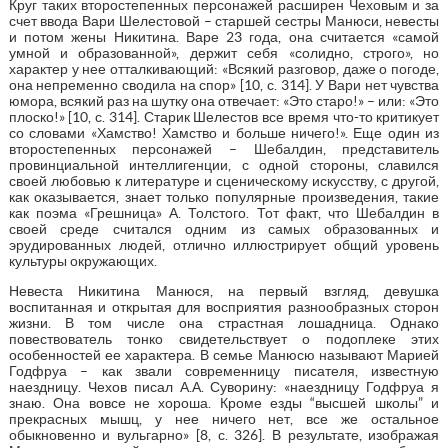
Круг таких второстепенных персонажей расширен Чеховым и за
счет ввода Вари Шелестовой – старшей сестры Манюси, невесты
и потом жены Никитина. Варе 23 года, она считается «самой
умной и образованной», держит себя «солидно, строго», но
характер у нее отталкивающий: «Всякий разговор, даже о погоде,
она непременно сводила на спор» [10, с. 314]. У Вари нет чувства
юмора, всякий раз на шутку она отвечает: «Это старо!» – или: «Это
плоско!» [10, с. 314]. Старик Шелестов все время что-то критикует
со словами «Хамство! Хамство и больше ничего!». Еще один из
второстепенных персонажей – Шебалдин, представитель
провинциальной интеллигенции, с одной стороны, славился
своей любовью к литературе и сценическому искусству, с другой,
как оказывается, знает только популярные произведения, такие
как поэма «Грешница» А. Толстого. Тот факт, что Шебалдин в
своей среде считался одним из самых образованных и
эрудированных людей, отлично иллюстрирует общий уровень
культуры окружающих.
Невеста Никитина Манюся, на первый взгляд, девушка
воспитанная и открытая для восприятия разнообразных сторон
жизни. В том числе она страстная лошадница. Однако
повествователь тонко свидетельствует о подоплеке этих
особенностей ее характера. В семье Манюсю называют Марией
Годфруа – как звали современницу писателя, известную
наездницу. Чехов писал А.А. Суворину: «наездницу Годфруа я
знаю. Она вовсе не хороша. Кроме езды “высшей школы” и
прекрасных мышц, у нее ничего нет, все же остальное
обыкновенно и вульгарно» [8, с. 326]. В результате, изображая