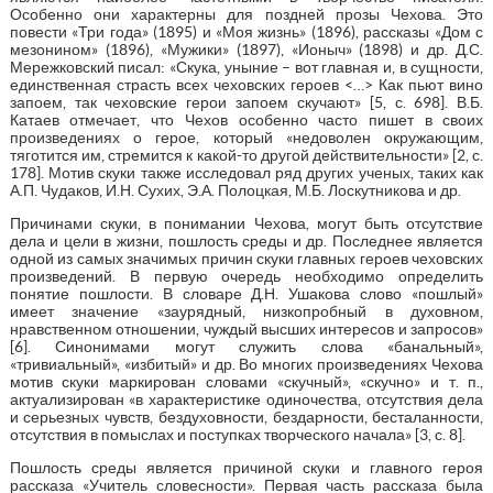
Особенно они характерны для поздней прозы Чехова. Это
повести «Три года» (1895) и «Моя жизнь» (1896), рассказы «Дом с
мезонином» (1896), «Мужики» (1897), «Ионыч» (1898) и др. Д.С.
Мережковский писал: «Скука, уныние – вот главная и, в сущности,
единственная страсть всех чеховских героев <…> Как пьют вино
запоем, так чеховские герои запоем скучают» [5, с. 698]. В.Б.
Катаев отмечает, что Чехов особенно часто пишет в своих
произведениях о герое, который «недоволен окружающим,
тяготится им, стремится к какой-то другой действительности» [2, с.
178]. Мотив скуки также исследовал ряд других ученых, таких как
А.П. Чудаков, И.Н. Сухих, Э.А. Полоцкая, М.Б. Лоскутникова и др.
Причинами скуки, в понимании Чехова, могут быть отсутствие
дела и цели в жизни, пошлость среды и др. Последнее является
одной из самых значимых причин скуки главных героев чеховских
произведений. В первую очередь необходимо определить
понятие пошлости. В словаре Д.Н. Ушакова слово «пошлый»
имеет значение «заурядный, низкопробный в духовном,
нравственном отношении, чуждый высших интересов и запросов»
[6]. Синонимами могут служить слова «банальный»,
«тривиальный», «избитый» и др. Во многих произведениях Чехова
мотив скуки маркирован словами «скучный», «скучно» и т. п.,
актуализирован «в характеристике одиночества, отсутствия дела
и серьезных чувств, бездуховности, бездарности, бесталанности,
отсутствия в помыслах и поступках творческого начала» [3, с. 8].
Пошлость среды является причиной скуки и главного героя
рассказа «Учитель словесности». Первая часть рассказа была