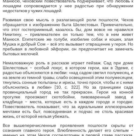
Манюсю, чеховский повествователь подчеркивает, что любовь к
лошадям сопровождается у нее радостью при обнаружении
недостатков у чужих лошадей.
Развивая свою мысль о разлагающей роли пошлости, Чехов
обращается к изображению быта Шелестовых. Примечательно,
что этот гостеприимный, казалось бы, дом вовсе не нравился
Никитину, – привлекателен он только тем, что в нем живет
Манюся. Египетские же голуби, изобилие собак и кошек, злая
Мушка и добрый Сом – всё это вызывает отвращение у героя. Но
пребывая в любовной эйфории, он предпочитает не замечать
бытовых мелочей.
Немаловажную роль в рассказе играет пейзаж. Сад при доме
Шелестовых – особый локус, в котором герои, как в Эдеме, с
радостью объясняются в любви: «над садом светил полумесяц, и
на земле из темной травы, слабо освещенной этим полумесяцем,
тянулись сонные тюльпаны и ирисы, точно прося, чтобы и с ними
объяснились в любви» [10, с. 322]. Но за границами сада
провинциальный город не так прекрасен. Герои на конной
прогулке проезжают скотобойни, пивоваренный завод и
кладбище – места, которые есть в каждом городе и городке.
Повествователь показывает, что за идеальными иллюзорными
мечтами есть быт, повседневная и подчас не столь красивая
жизнь, от которой нельзя убежать.
Все вышеперечисленные проявления пошлости скрыты от
сознания главного героя. Влюбленность делает его слепым –
именно на этом Чехов сосредоточен в первой главе рассказа.