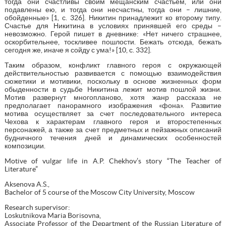
тогда они счастливы своим мещанским счастьем, или они
подавлены ею, и тогда они несчастны, тогда они – лишние,
обойденные» [1, с. 326]. Никитин принадлежит ко второму типу.
Счастье для Никитина в условиях принявшей его среды –
невозможно. Герой пишет в дневнике: «Нет ничего страшнее,
оскорбительнее, тоскливее пошлости. Бежать отсюда, бежать
сегодня же, иначе я сойду с ума!» [10, с. 332].
Таким образом, конфликт главного героя с окружающей
действительностью развивается с помощью взаимодействия
сюжетики и мотивики, поскольку в основе жизненных форм
обыденности в судьбе Никитина лежит мотив пошлой жизни.
Мотив развернут многопланово, хотя жанр рассказа не
предполагает панорамного изображения «фона». Развитие
мотива осуществляет за счет последовательного интереса
Чехова к характерам главного героя и второстепенных
персонажей, а также за счет предметных и пейзажных описаний
будничного течения дней и динамических особенностей
композиции.
Motive of vulgar life in A.P. Chekhov’s story “The Teacher of
Literature”
Aksenova A.S.,
Bachelor of 5 course of the Moscow City University, Moscow
Research supervisor:
Loskutnikova Maria Borisovna,
Associate Professor of the Department of the Russian Literature of