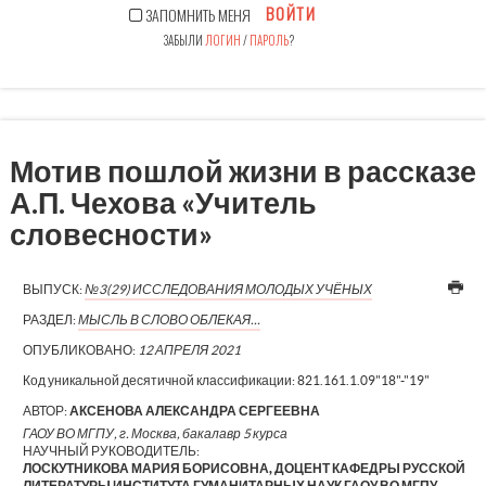
ВОЙТИ
ЗАПОМНИТЬ МЕНЯ
ЗАБЫЛИ
ЛОГИН
/
ПАРОЛЬ
?
Мотив пошлой жизни в рассказе
А.П. Чехова «Учитель
словесности»
ВЫПУСК:
№3(29) ИССЛЕДОВАНИЯ МОЛОДЫХ УЧЁНЫХ
РАЗДЕЛ:
МЫСЛЬ В СЛОВО ОБЛЕКАЯ…
ОПУБЛИКОВАНО:
12 АПРЕЛЯ 2021
Код уникальной десятичной классификации:
821.161.1.09"18"-"19"
АВТОР:
АКСЕНОВА АЛЕКСАНДРА СЕРГЕЕВНА
ГАОУ ВО МГПУ, г. Москва, бакалавр 5 курса
НАУЧНЫЙ РУКОВОДИТЕЛЬ:
ЛОСКУТНИКОВА МАРИЯ БОРИСОВНА, ДОЦЕНТ КАФЕДРЫ РУССКОЙ
ЛИТЕРАТУРЫ ИНСТИТУТА ГУМАНИТАРНЫХ НАУК ГАОУ ВО МГПУ,