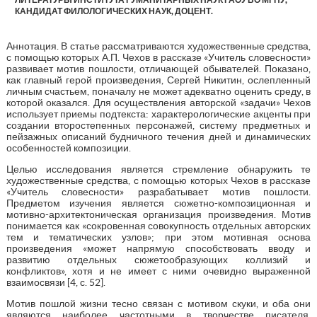
КАНДИДАТ ФИЛОЛОГИЧЕСКИХ НАУК, ДОЦЕНТ.
Аннотация. В статье рассматриваются художественные средства,
с помощью которых А.П. Чехов в рассказе «Учитель словесности»
развивает мотив пошлости, отличающей обывателей. Показано,
как главный герой произведения, Сергей Никитин, ослепленный
личным счастьем, поначалу не может адекватно оценить среду, в
которой оказался. Для осуществления авторской «задачи» Чехов
использует приемы подтекста: характерологические акценты при
создании второстепенных персонажей, систему предметных и
пейзажных описаний будничного течения дней и динамических
особенностей композиции.
Целью исследования является стремление обнаружить те
художественные средства, с помощью которых Чехов в рассказе
«Учитель словесности» разрабатывает мотив пошлости.
Предметом изучения является сюжетно-композиционная и
мотивно-архитектоническая организация произведения. Мотив
понимается как «сокровенная совокупность отдельных авторских
тем и тематических узлов»; при этом мотивная основа
произведения «может напрямую способствовать вводу и
развитию отдельных сюжетообразующих коллизий и
конфликтов», хотя и не имеет с ними очевидно выраженной
взаимосвязи [4, с. 52].
Мотив пошлой жизни тесно связан с мотивом скуки, и оба они
являются наиболее частотными в творчестве писателя.