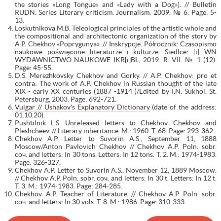
the stories «Long Tongue» and «Lady with a Dog»). // Bulletin
RUDN. Series Literary criticism. Journalism. 2009. № 6. Page: 5-
13.
Loskutnikova M.B. Teleological principles of the artistic whole and
the compositional and architectonic organization of the story by
A.P. Chekhov «Poprygunya». // Inskrypcje. Półrocznik: Czasopismo
naukowe poświęcone literaturze i kulturze. Siedlce: [i] WN
WYDAWNICTWO NAUKOWE IKR[i]BL, 2019. R. VII. № 1 (12).
Page: 45-55.
D.S. Merezhkovsky Chekhov and Gorky. // A.P. Chekhov: pro et
contra: The work of A.P. Chekhov in Russian thought of the late
XIX - early XX centuries (1887 -1914 )/Edited by I.N. Sukhoi. St.
Petersburg, 2003. Page: 692-721.
Vulgar // Ushakov's Explanatory Dictionary
(date of the address:
01.10.20).
Pushtilnik L.S. Unreleased letters to Chekhov. Chekhov and
Pleshcheev. // Literary inheritance. M.: 1960. T. 68. Page: 293-362.
Chekhov A.P. Letter to Suvorin A.S., September 11, 1888
Moscow/Anton Pavlovich Chekhov // Chekhov A.P. Poln. sobr.
соч. and letters: In 30 tons. Letters: In 12 tons. T. 2. M.: 1974-1983.
Page: 326-327.
Chekhov A.P. Letter to Suvorin A.S., November 12, 1889 Moscow.
// Chekhov A.P. Poln. sobr. соч. and letters: In 30 t. Letters: In 12 t.
T. 3. M.: 1974-1983. Page: 284-285.
Chekhov. A.P. Teacher of Literature. // Chekhov A.P. Poln. sobr.
соч. and letters: In 30 vols. T. 8. M.: 1986. Page: 310-333.