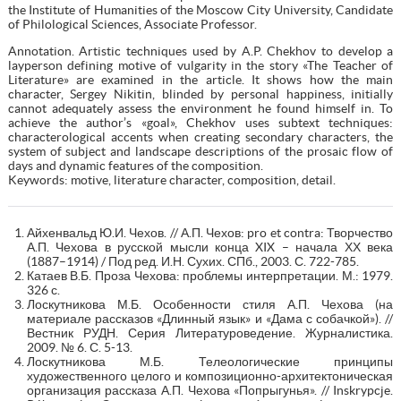
the Institute of Humanities of the Moscow City University, Candidate
of Philological Sciences, Associate Professor.
Annotation. Artistic techniques used by A.P. Chekhov to develop a
layperson defining motive of vulgarity in the story «The Teacher of
Literature» are examined in the article. It shows how the main
character, Sergey Nikitin, blinded by personal happiness, initially
cannot adequately assess the environment he found himself in. To
achieve the author’s «goal», Chekhov uses subtext techniques:
characterological accents when creating secondary characters, the
system of subject and landscape descriptions of the prosaic flow of
days and dynamic features of the composition.
Keywords: motive, literature character, composition, detail.
Айхенвальд Ю.И. Чехов. // А.П. Чехов: pro et contra: Творчество
А.П. Чехова в русской мысли конца XIX – начала ХХ века
(1887–1914) / Под ред. И.Н. Сухих. СПб., 2003. С. 722-785.
Катаев В.Б. Проза Чехова: проблемы интерпретации. М.: 1979.
326 с.
Лоскутникова М.Б. Особенности стиля А.П. Чехова (на
материале рассказов «Длинный язык» и «Дама с собачкой»). //
Вестник РУДН. Серия Литературоведение. Журналистика.
2009. № 6. С. 5-13.
Лоскутникова М.Б. Телеологические принципы
художественного целого и композиционно-архитектоническая
организация рассказа А.П. Чехова «Попрыгунья». // Inskrypcje.