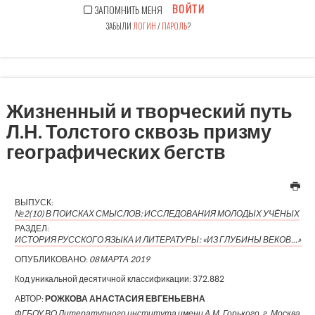
ВОЙТИ
ЗАПОМНИТЬ МЕНЯ
ЗАБЫЛИ
ЛОГИН
/
ПАРОЛЬ
?
Жизненный и творческий путь
Л.Н. Толстого сквозь призму
географических бегств
ВЫПУСК:
№2(10) В ПОИСКАХ СМЫСЛОВ: ИССЛЕДОВАНИЯ МОЛОДЫХ УЧЁНЫХ
РАЗДЕЛ:
ИСТОРИЯ РУССКОГО ЯЗЫКА И ЛИТЕРАТУРЫ: «ИЗ ГЛУБИНЫ ВЕКОВ…»
ОПУБЛИКОВАНО:
08 МАРТА 2019
Код уникальной десятичной классификации:
372.882
АВТОР:
РОЖКОВА АНАСТАСИЯ ЕВГЕНЬЕВНА
ФГБОУ ВО Литературного института имени А.М. Горького, г. Москва,