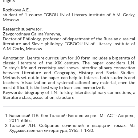
flights
Rozhkova A.E.,
student of 1 course FGBOU IN of Literary institute of A.M. Gorky,
Moscow
Research supervisor:
Zavgorodnaya Galina Yurevna,
Doctor of Philology, professor of department of the Russian classical
literature and Slavic philology FGBOOU IN of Literary institute of
A.M. Gorky, Moscow
Annotation. Lierature curriculum for 10 form includes a big strata of
classic literature of the XIX century. The paper conciders L.N.
Tolstoy's life and creativity and shows interdisciplinary connection
between Literature and Geography, History and Social Studies.
Methods set out in the paper can help to interest both students and
teachers. Visualization and systematizationof any material, enen the
most difficult, is the best way to learn and memorize it.
Keywords: biography of L.N. Tolstoy, interdisciplinary connections, a
literature class, association, structure
Басинский П.В. Лев Толстой: Бегство из рая. М.: АСТ: Астрель,
2011. 636 с.
Толстой Л.Н. Собрание сочинений в двадцати томах. М.:
Художественная литература, 1965. Т 1-20.