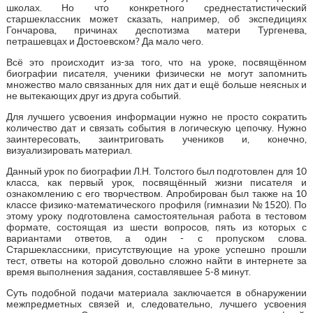
школах. Но что конкретного среднестатистический
старшеклассник может сказать, например, об экспедициях
Гончарова, причинах деспотизма матери Тургенева,
петрашевцах и Достоевском? Да мало чего.
Всё это происходит из-за того, что на уроке, посвящённом
биографии писателя, ученики физически не могут запомнить
множество мало связанных для них дат и ещё больше неясных и
не вытекающих друг из друга событий.
Для лучшего усвоения информации нужно не просто сократить
количество дат и связать события в логическую цепочку. Нужно
заинтересовать, заинтриговать учеников и, конечно,
визуализировать материал.
Данный урок по биографии Л.Н. Толстого был подготовлен для 10
класса, как первый урок, посвящённый жизни писателя и
ознакомлению с его творчеством. Апробирован был также на 10
классе физико-математического профиля (гимназии №1520). По
этому уроку подготовлена самостоятельная работа в тестовом
формате, состоящая из шести вопросов, пять из которых с
вариантами ответов, а один - с пропуском слова.
Старшеклассники, присутствующие на уроке успешно прошли
тест, ответы на которой довольно сложно найти в интернете за
время выполнения задания, составлявшее 5-8 минут.
Суть подобной подачи материала заключается в обнаружении
межпредметных связей и, следовательно, лучшего усвоения