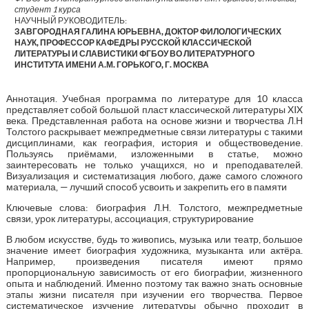
студент 1 курса
НАУЧНЫЙ РУКОВОДИТЕЛЬ:
ЗАВГОРОДНАЯ ГАЛИНА ЮРЬЕВНА, ДОКТОР ФИЛОЛОГИЧЕСКИХ
НАУК, ПРОФЕССОР КАФЕДРЫ РУССКОЙ КЛАССИЧЕСКОЙ
ЛИТЕРАТУРЫ И СЛАВИСТИКИ ФГБОУ ВО ЛИТЕРАТУРНОГО
ИНСТИТУТА ИМЕНИ А.М. ГОРЬКОГО, Г. МОСКВА
Аннотация. Учебная программа по литературе для 10 класса
представляет собой большой пласт классической литературы XIX
века. Представленная работа на основе жизни и творчества Л.Н
Толстого раскрывает межпредметные связи литературы с такими
дисциплинами, как география, история и обществоведение.
Пользуясь приёмами, изложенными в статье, можно
заинтересовать не только учащихся, но и преподавателей.
Визуализация и систематизация любого, даже самого сложного
материала, — лучший способ усвоить и закрепить его в памяти
Ключевые слова: биография Л.Н. Толстого, межпредметные
связи, урок литературы, ассоциация, структурирование
В любом искусстве, будь то живопись, музыка или театр, большое
значение имеет биография художника, музыканта или актёра.
Например, произведения писателя имеют прямо
пропорциональную зависимость от его биографии, жизненного
опыта и наблюдений. Именно поэтому так важно знать основные
этапы жизни писателя при изучении его творчества. Первое
систематическое изучение литературы обычно проходит в