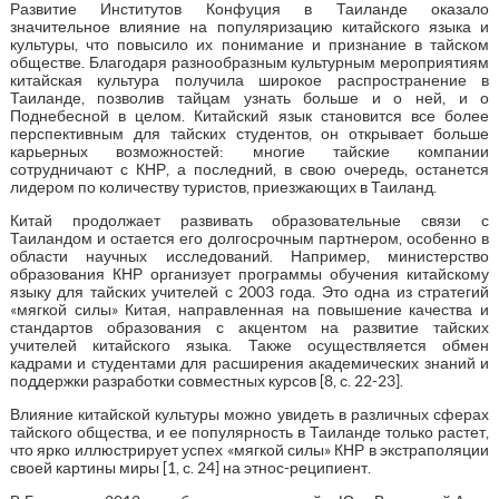
Развитие Институтов Конфуция в Таиланде оказало
значительное влияние на популяризацию китайского языка и
культуры, что повысило их понимание и признание в тайском
обществе. Благодаря разнообразным культурным мероприятиям
китайская культура получила широкое распространение в
Таиланде, позволив тайцам узнать больше и о ней, и о
Поднебесной в целом. Китайский язык становится все более
перспективным для тайских студентов, он открывает больше
карьерных возможностей: многие тайские компании
сотрудничают с КНР, а последний, в свою очередь, останется
лидером по количеству туристов, приезжающих в Таиланд.
Китай продолжает развивать образовательные связи с
Таиландом и остается его долгосрочным партнером, особенно в
области научных исследований. Например, министерство
образования КНР организует программы обучения китайскому
языку для тайских учителей с 2003 года. Это одна из стратегий
«мягкой силы» Китая, направленная на повышение качества и
стандартов образования с акцентом на развитие тайских
учителей китайского языка. Также осуществляется обмен
кадрами и студентами для расширения академических знаний и
поддержки разработки совместных курсов [8, с. 22-23].
Влияние китайской культуры можно увидеть в различных сферах
тайского общества, и ее популярность в Таиланде только растет,
что ярко иллюстрирует успех «мягкой силы» КНР в экстраполяции
своей картины миры [1, с. 24] на этнос-реципиент.