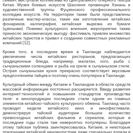
Китая, Музея боевых искусств Шаолиня провинции Хэнань и
художественной труппы Фуцзянского профессионального
колледжа искусств. На территории также были представлены
различные мастер-классы, такие как изготовление китайских
фонариков, каллиграфия, китайская вырезка из бумаги
(цзяньчжи). Помимо культурного влияния, мероприятие также
принесло экономическую выгоду: фестиваль привлек множество
китайских туристов и привел к созданию совместных рекламных
компаний [12].
Кроме того, в последнее время в Таиланде наблюдается
увеличение числа китайских ресторанов, предлагающих
традиционные блюда, например, малатан, хого, рыба с
сычуаньскими соленцами и рыба на гриле в сычуаньском стиле.
Острая сычуаньская кухня прекрасно соответствует вкусовым
предпочтениям тайцев и поэтому очень популярна в Таиланде.
Культурный обмен между Китаем и Таиландом в области средств
массовой информации постоянно расширяется. Ввиду развития
интернет-технологий и повышения стандартов производства
теле- и кинопродукции последние стали одним из главных
элементов китайско-тайского культурного обмена. Таиланд часто
проводит недели китайского кино и кинофестивали,
демонстрируя тайской аудитории большое количество
превосходных китайских фильмов и сериалов, которые в
последние годы стали там невероятно популярны. Благодаря
этому тайская публика заинтересовалась Китаем, и некоторые
поклонники китайской киноиндустрии даже специально ездили в