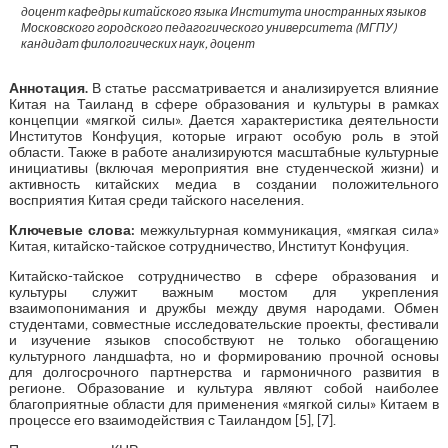
доцент кафедры китайского языка Института иностранных языков
Московского городского педагогического университета (МГПУ)
кандидат филологических наук, доцент
Аннотация.
В статье рассматривается и анализируется влияние
Китая на Таиланд в сфере образования и культуры в рамках
концепции «мягкой силы». Дается характеристика деятельности
Институтов Конфуция, которые играют особую роль в этой
области. Также в работе анализируются масштабные культурные
инициативы (включая мероприятия вне студенческой жизни) и
активность китайских медиа в создании положительного
восприятия Китая среди тайского населения.
Ключевые слова:
межкультурная коммуникация, «мягкая сила»
Китая, китайско-тайское сотрудничество, Институт Конфуция.
Китайско-тайское сотрудничество в сфере образования и
культуры служит важным мостом для укрепления
взаимопонимания и дружбы между двумя народами. Обмен
студентами, совместные исследовательские проекты, фестивали
и изучение языков способствуют не только обогащению
культурного ландшафта, но и формированию прочной основы
для долгосрочного партнерства и гармоничного развития в
регионе. Образование и культура являют собой наиболее
благоприятные области для применения «мягкой силы» Китаем в
процессе его взаимодействия с Таиландом [5], [7].