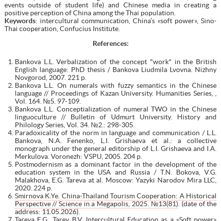
events outside of student life) and Chinese media in creating a
positive perception of China among the Thai population.
Keywords
: intercultural communication, China’s «soft power», Sino-
Thai cooperation, Confucius Institute.
References
:
Bankova L.L. Verbalization of the concept "work" in the British
English language: PhD thesis / Bankova Liudmila Lvovna. Nizhny
Novgorod, 2007. 221 p.
Bankova L.L. On numerals with fuzzy semantics in the Chinese
language // Proceedings of Kazan University. Humanities Series, ,
Vol. 164. №5. 97-109.
Bankova L.L. Conceptialization of numeral TWO in the Chinese
linguoculture // Bulletin of Udmurt University. History and
Philology Series, Vol. 34. №2.: 298-305.
Paradoxicality of the norm in language and communication / L.L.
Bankova, N.A. Fenenko, L.I. Grishaeva et al.: a collective
monograph under the general editorship of L.I. Grishaeva and I.A.
Merkulova. Voronezh: VSPU, 2005. 204 p.
Postmodernism as a dominant factor in the development of the
education system in the USA and Russia / T.N. Bokova, V.G.
Malakhova, E.G. Tareva at al. Moscow: Yazyki Narodov Mira LLC,
2020. 224 p.
Smirnova K.Ye. China-Thailand Tourism Cooperation: A Historical
Perspective // Science in a Megapolis, 2025. №13(81)
. (date of the
address: 11.05.2026).
Tareva E.G., Tarev B.V. Intercultural Education as a «Soft power»