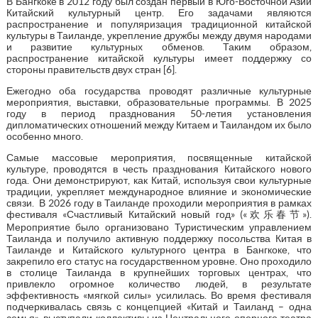
В Бангкоке в 2012 году был создан первый в Юго-Восточной Азии
Китайский культурный центр. Его задачами являются
распространение и популяризация традиционной китайской
культуры в Таиланде, укрепление дружбы между двумя народами
и развитие культурных обменов. Таким образом,
распространение китайской культуры имеет поддержку со
стороны правительств двух стран [6].
Ежегодно оба государства проводят различные культурные
мероприятия, выставки, образовательные программы. В 2025
году в период празднования 50-летия установления
дипломатических отношений между Китаем и Таиландом их было
особенно много.
Самые массовые мероприятия, посвященные китайской
культуре, проводятся в честь празднования Китайского нового
года. Они демонстрируют, как Китай, используя свои культурные
традиции, укрепляет международное влияние и экономические
связи. В 2026 году в Таиланде проходили мероприятия в рамках
фестиваля «Счастливый Китайский новый год» («欢乐春节»).
Мероприятие было организовано Туристическим управлением
Таиланда и получило активную поддержку посольства Китая в
Таиланде и Китайского культурного центра в Бангкоке, что
закрепило его статус на государственном уровне. Оно проходило
в столице Таиланда в крупнейших торговых центрах, что
привлекло огромное количество людей, в результате
эффективность «мягкой силы» усилилась. Во время фестиваля
подчеркивалась связь с концепцией «Китай и Таиланд – одна
семья», выступали коллективы из Центрального оперного театра