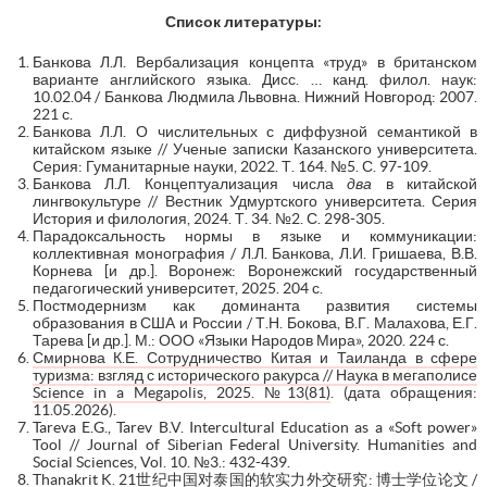
Список литературы:
Банкова Л.Л. Вербализация концепта «труд» в британском
варианте английского языка. Дисс. … канд. филол. наук:
10.02.04 / Банкова Людмила Львовна. Нижний Новгород: 2007.
221 с.
Банкова Л.Л. О числительных с диффузной семантикой в
китайском языке // Ученые записки Казанского университета.
Серия: Гуманитарные науки, 2022. Т. 164. №5. С. 97-109.
Банкова Л.Л. Концептуализация числа
два
в китайской
лингвокультуре // Вестник Удмуртского университета. Серия
История и филология, 2024. Т. 34. №2. С. 298-305.
Парадоксальность нормы в языке и коммуникации:
коллективная монография / Л.Л. Банкова, Л.И. Гришаева, В.В.
Корнева [и др.]. Воронеж: Воронежский государственный
педагогический университет, 2025. 204 с.
Постмодернизм как доминанта развития системы
образования в США и России / Т.Н. Бокова, В.Г. Малахова, Е.Г.
Тарева [и др.]. М.: ООО «Языки Народов Мира», 2020. 224 с.
Смирнова К.Е. Сотрудничество Китая и Таиланда в сфере
туризма: взгляд с исторического ракурса // Наука в мегаполисе
Science in a Megapolis, 2025. №13(81)
. (дата обращения:
11.05.2026).
Tareva E.G., Tarev B.V. Intercultural Education as a «Soft power»
Tool // Journal of Siberian Federal University. Humanities and
Social Sciences, Vol. 10. №3.: 432-439.
Thanakrit K. 21世纪中国对泰国的软实力外交研究: 博士学位论文 /