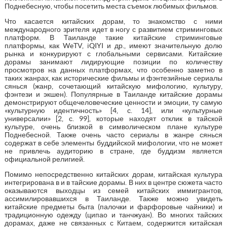
Поднебесную, чтобы посетить места съемок любимых фильмов.
Что касается китайских дорам, то знакомство с ними
международного зрителя идет в ногу с развитием стриминговых
платформ. В Таиланде такие китайские стриминговые
платформы, как WeTV, iQIYI и др., имеют значительную долю
рынка и конкурируют с глобальными сервисами. Китайские
дорамы занимают лидирующие позиции по количеству
просмотров на данных платформах, что особенно заметно в
таких жанрах, как исторические фильмы и фэнтезийные сериалы
сянься (жанр, сочетающий китайскую мифологию, культуру,
фэнтези и экшен). Популярные в Таиланде китайские дорамы
демонстрируют общечеловеческие ценности и эмоции, ту самую
«культурную идентичность» [4, с. 14], или «культурные
универсалии» [2, с. 99], которые находят отклик в тайской
культуре, очень близкой в символическом плане культуре
Поднебесной. Также очень часто сериалы в жанре сянься
содержат в себе элементы буддийской мифологии, что не может
не привлечь аудиторию в стране, где буддизм является
официальной религией.
Помимо непосредственно китайских дорам, китайская культура
интегрирована в и в тайские дорамы. В них в центре сюжета часто
оказываются выходцы из семей китайских иммигрантов,
ассимилировавшихся в Таиланде. Также можно увидеть
китайские предметы быта (палочки и фарфоровые чайники) и
традиционную одежду (ципао и танчжуан). Во многих тайских
дорамах, даже не связанных с Китаем, содержится китайская