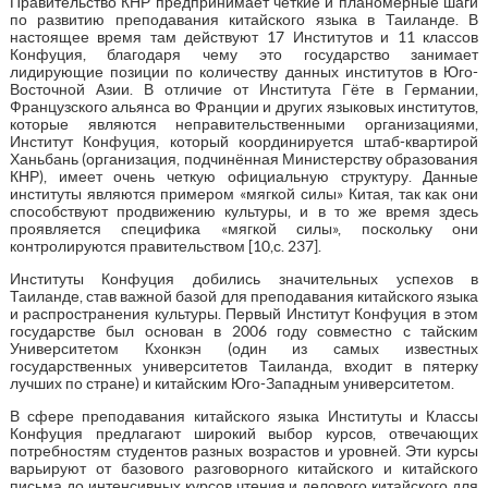
Правительство КНР предпринимает четкие и планомерные шаги
по развитию преподавания китайского языка в Таиланде. В
настоящее время там действуют 17 Институтов и 11 классов
Конфуция, благодаря чему это государство занимает
лидирующие позиции по количеству данных институтов в Юго-
Восточной Азии. В отличие от Института Гёте в Германии,
Французского альянса во Франции и других языковых институтов,
которые являются неправительственными организациями,
Институт Конфуция, который координируется штаб-квартирой
Ханьбань (организация, подчинённая Министерству образования
КНР), имеет очень четкую официальную структуру. Данные
институты являются примером «мягкой силы» Китая, так как они
способствуют продвижению культуры, и в то же время здесь
проявляется специфика «мягкой силы», поскольку они
контролируются правительством [10,с. 237].
Институты Конфуция добились значительных успехов в
Таиланде, став важной базой для преподавания китайского языка
и распространения культуры. Первый Институт Конфуция в этом
государстве был основан в 2006 году совместно с тайским
Университетом Кхонкэн (один из самых известных
государственных университетов Таиланда, входит в пятерку
лучших по стране) и китайским Юго-Западным университетом.
В сфере преподавания китайского языка Институты и Классы
Конфуция предлагают широкий выбор курсов, отвечающих
потребностям студентов разных возрастов и уровней. Эти курсы
варьируют от базового разговорного китайского и китайского
письма до интенсивных курсов чтения и делового китайского для