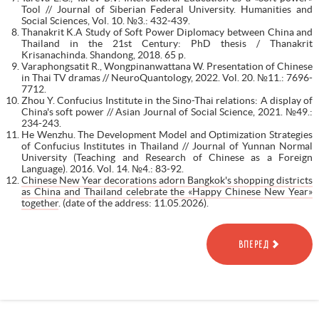
Tool // Journal of Siberian Federal University. Humanities and
Social Sciences, Vol. 10. №3.: 432-439.
Thanakrit K.A Study of Soft Power Diplomacy between China and
Thailand in the 21st Century: PhD thesis / Thanakrit
Krisanachinda. Shandong, 2018. 65 p.
Varaphongsatit R., Wongpinanwattana W. Presentation of Chinese
in Thai TV dramas // NeuroQuantology, 2022. Vol. 20. №11.: 7696-
7712.
Zhou Y. Confucius Institute in the Sino-Thai relations: A display of
China's soft power // Asian Journal of Social Science, 2021. №49.:
234-243.
He Wenzhu. The Development Model and Optimization Strategies
of Confucius Institutes in Thailand // Journal of Yunnan Normal
University (Teaching and Research of Chinese as a Foreign
Language). 2016. Vol. 14. №4.: 83-92.
Chinese New Year decorations adorn Bangkok's shopping districts
as China and Thailand celebrate the «Happy Chinese New Year»
together
. (date of the address: 11.05.2026).
ВПЕРЕД