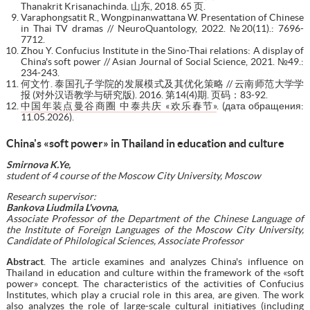
Thanakrit Krisanachinda. 山东, 2018. 65 页.
Varaphongsatit R., Wongpinanwattana W. Presentation of Chinese
in Thai TV dramas // NeuroQuantology, 2022. №20(11).: 7696-
7712.
Zhou Y. Confucius Institute in the Sino-Thai relations: A display of
China's soft power // Asian Journal of Social Science, 2021. №49.:
234-243.
何文竹. 泰国孔子学院的发展模式及其优化策略 // 云南师范大学学
报 (对外汉语教学与研究版). 2016. 第14(4)期. 页码：83-92.
中国年装点曼谷商圈 中泰共庆 «欢乐春节»
. (дата обращения:
11.05.2026).
China's «soft power» in Thailand in education and culture
Smirnova K.Ye,
student of 4 course of the Moscow City University, Moscow
Research supervisor:
Bankova Liudmila L'vovna,
Associate Professor of the Department of the Chinese Language of
the Institute of Foreign Languages of the Moscow City University,
Candidate of Philological Sciences, Associate Professor
А
bstract
. The article examines and analyzes China's influence on
Thailand in education and culture within the framework of the «soft
power» concept. The characteristics of the activities of Confucius
Institutes, which play a crucial role in this area, are given. The work
also analyzes the role of large-scale cultural initiatives (including