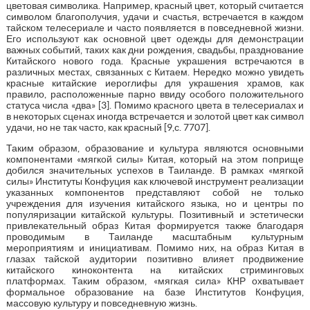
цветовая символика. Например, красный цвет, который считается
символом благополучия, удачи и счастья, встречается в каждом
тайском телесериале и часто появляется в повседневной жизни.
Его используют как основной цвет одежды для демонстрации
важных событий, таких как дни рождения, свадьбы, празднование
Китайского нового года. Красные украшения встречаются в
различных местах, связанных с Китаем. Нередко можно увидеть
красные китайские иероглифы для украшения храмов, как
правило, расположенные парно ввиду особого положительного
статуса числа «два» [3]. Помимо красного цвета в телесериалах и
в некоторых сценах иногда встречается и золотой цвет как символ
удачи, но не так часто, как красный [9,с. 7707].
Таким образом, образование и культура являются основными
компонентами «мягкой силы» Китая, который на этом поприще
добился значительных успехов в Таиланде. В рамках «мягкой
силы» Институты Конфуция как ключевой инструмент реализации
указанных компонентов представляют собой не только
учреждения для изучения китайского языка, но и центры по
популяризации китайской культуры. Позитивный и эстетически
привлекательный образ Китая формируется также благодаря
проводимым в Таиланде масштабным культурным
мероприятиям и инициативам. Помимо них, на образ Китая в
глазах тайской аудитории позитивно влияет продвижение
китайского киноконтента на китайских стриминговых
платформах. Таким образом, «мягкая сила» КНР охватывает
формальное образование на базе Институтов Конфуция,
массовую культуру и повседневную жизнь.