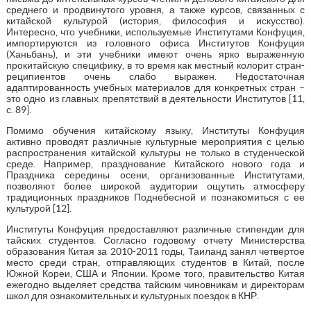
среднего и продвинутого уровня, а также курсов, связанных с
китайской культурой (история, философия и искусство).
Интересно, что учебники, используемые Институтами Конфуция,
импортируются из головного офиса Институтов Конфуция
(Ханьбань), и эти учебники имеют очень ярко выраженную
прокитайскую специфику, в то время как местный колорит стран-
реципиентов очень слабо выражен. Недостаточная
адаптированность учебных материалов для конкретных стран –
это одно из главных препятствий в деятельности Институтов [11,
с. 89].
Помимо обучения китайскому языку, Институты Конфуция
активно проводят различные культурные мероприятия с целью
распространения китайской культуры не только в студенческой
среде. Например, празднование Китайского нового года и
Праздника середины осени, организованные Институтами,
позволяют более широкой аудитории ощутить атмосферу
традиционных праздников Поднебесной и познакомиться с ее
культурой [12].
Институты Конфуция предоставляют различные стипендии для
тайских студентов. Согласно годовому отчету Министерства
образования Китая за 2010-2011 годы, Таиланд занял четвертое
место среди стран, отправляющих студентов в Китай, после
Южной Кореи, США и Японии. Кроме того, правительство Китая
ежегодно выделяет средства тайским чиновникам и директорам
школ для ознакомительных и культурных поездок в КНР.