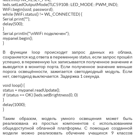
leds.setLedOutputMode(TLC59108::LED_MODE::PWM_IND);
WiFi.begin(ssid, password);
while (WiFi.status() != WL_CONNECTED) {
Serial.print(".");
delay(500);
}
Serial.println("\nWiFi подключен");
mypanel.begin();
}
В функции loop происходит запрос данных из облака,
сохраняется код ответа в переменную status, если запрос прошёл
успешно, в переменную lux записывается полученное значение и
выводится в монитор порта. Если полученное значение меньше
порога освещённости, зажигается светодиодный модуль. Если
нет, светодиод выключается. Задержка 1 секунда.
void loop() {
status = mypanel.readUpdate();
if (status == OK) {leds.setBrightness(0, 0)
}
delay(1000);
}
Таким образом, модель умного освещения может быть
реализована из простых компонентов с использованием
общедоступной облачной платформы. С помощью созданной
модели можно реализовать обучение учащихся 9 классов