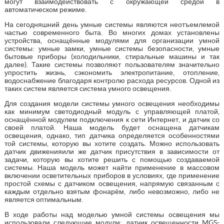
могут взаимодействовать с окружающей средой в
автоматическом режиме.
На сегодняшний день умные системы являются неотъемлемой
частью современного быта. Во многих домах установлены
устройства, оснащённые модулями для организации умной
системы: умные замки, умные системы безопасности, умные
бытовые приборы (холодильники, стиральные машины и так
далее). Такие системы позволяют пользователям значительно
упростить жизнь, сэкономить электропитание, отопление,
водоснабжение благодаря контролю расхода ресурсов. Одной из
таких систем является система умного освещения.
Для создания модели системы умного освещения необходимы
как минимум светодиодный модуль с управляющей платой,
оснащённой модулем подключения к сети Интернет, и датчик со
своей платой. Наша модель будет оснащена датчикам
освещения, однако, тип датчика определяется особенностями
той системы, которую вы хотите создать. Можно использовать
датчик движенияили же датчик присутствия в зависимости от
задачи, которую вы хотите решить с помощью создаваемой
системы. Наша модель может найти применение в массовом
включении осветительных приборов в условиях, где применение
простой схемы с датчиком освещения, напрямую связанным с
каждым отдельно взятым фонарём, либо невозможно, либо не
является оптимальным.
В ходе работы над моделью умной системы освещения мы
использовали следующие модули: датчик освещенности MGS-