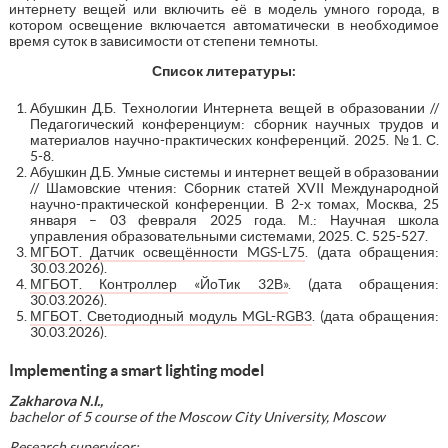
интернету вещей или включить её в модель умного города, в
котором освещение включается автоматически в необходимое
время суток в зависимости от степени темноты.
Список литературы:
Абушкин Д.Б. Технологии Интернета вещей в образовании //
Педагогический конференциум: сборник научных трудов и
материалов научно-практических конференций. 2025. №1. С.
5-8.
Абушкин Д.Б. Умные системы и интернет вещей в образовании
// Шамовские чтения: Сборник статей XVII Международной
научно-практической конференции. В 2-х томах, Москва, 25
января – 03 февраля 2025 года. М.: Научная школа
управления образовательными системами, 2025. С. 525-527.
МГБОТ. Датчик освещённости MGS-L75
. (дата обращения:
30.03.2026).
МГБОТ. Контроллер «ЙоТик 32В»
. (дата обращения:
30.03.2026).
МГБОТ. Светодиодный модуль MGL-RGB3
. (дата обращения:
30.03.2026).
Implementing a smart lighting model
Zakharova N.I.,
bachelor
of 5 course of the Moscow City University, Moscow
Research supervisor: