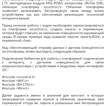
L75, светодиодные модули MGL-RGB3, контроллер «ЙоТик 32В»,
облачную платформу
iocontrol.ru
. Облачная платформа
позволяет организовать беспроводную связь между всеми
устройствами, как раз обеспечивая реализацию технологий
интернета вещей.
Перед началом работы с кодом необходимо зарегистрироваться
на платформе
iocontrol.ru
, создать панель и переменную,
которая будет отвечать за изменение освещённости окружающей
среды. В нашем примере кода название панели «qwerty2026», а
переменной «Svet».
Код, обеспечивающий отправку данных с датчика освещённости
на платформу, может выглядеть следующим образом.
Подключение библиотек для работы с платформой, подключения
к интернету, с датчиком освещённости, для связи
микроконтроллера с устройствами и модулями через интерфейс
I2C:
#include <iocontrol.h>
#include <WiFi.h>
#include <BH1750.h>
#include <Wire.h>
Далее задаются имена и значения для констант, в которые
записываются названия панели в облачном хранилище, имя
переменной оттуда же, пароль и уникальное имя беспроводной