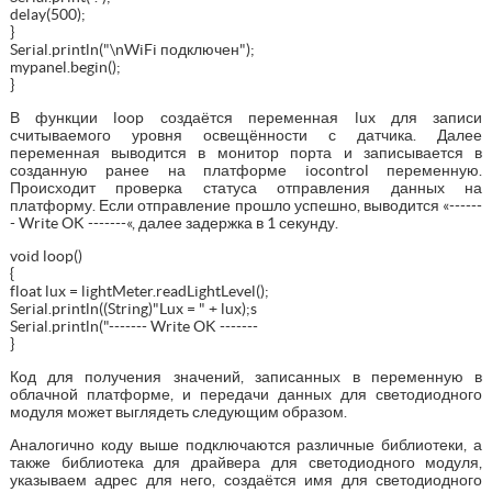
delay(500);
}
Serial.println("\nWiFi подключен");
mypanel.begin();
}
В функции loop создаётся переменная lux для записи
считываемого уровня освещённости с датчика. Далее
переменная выводится в монитор порта и записывается в
созданную ранее на платформе iocontrol переменную.
Происходит проверка статуса отправления данных на
платформу. Если отправление прошло успешно, выводится «------
- Write OK -------«, далее задержка в 1 секунду.
void loop()
{
float lux = lightMeter.readLightLevel();
Serial.println((String)"Lux = " + lux);s
Serial.println("------- Write OK -------
}
Код для получения значений, записанных в переменную в
облачной платформе, и передачи данных для светодиодного
модуля может выглядеть следующим образом.
Аналогично коду выше подключаются различные библиотеки, а
также библиотека для драйвера для светодиодного модуля,
указываем адрес для него, создаётся имя для светодиодного