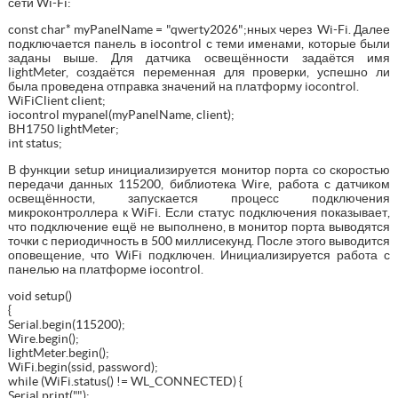
сети Wi-Fi:
const char* myPanelName = "qwerty2026";нных через Wi-Fi. Далее
подключается панель в iocontrol с теми именами, которые были
заданы выше. Для датчика освещённости задаётся имя
lightMeter, создаётся переменная для проверки, успешно ли
была проведена отправка значений на платформу iocontrol.
WiFiClient client;
iocontrol mypanel(myPanelName, client);
BH1750 lightMeter;
int status;
В функции setup инициализируется монитор порта со скоростью
передачи данных 115200, библиотека Wire, работа с датчиком
освещённости, запускается процесс подключения
микроконтроллера к WiFi. Если статус подключения показывает,
что подключение ещё не выполнено, в монитор порта выводятся
точки с периодичность в 500 миллисекунд. После этого выводится
оповещение, что WiFi подключен. Инициализируется работа с
панелью на платформе iocontrol.
void setup()
{
Serial.begin(115200);
Wire.begin();
lightMeter.begin();
WiFi.begin(ssid, password);
while (WiFi.status() != WL_CONNECTED) {
Serial.print(".");