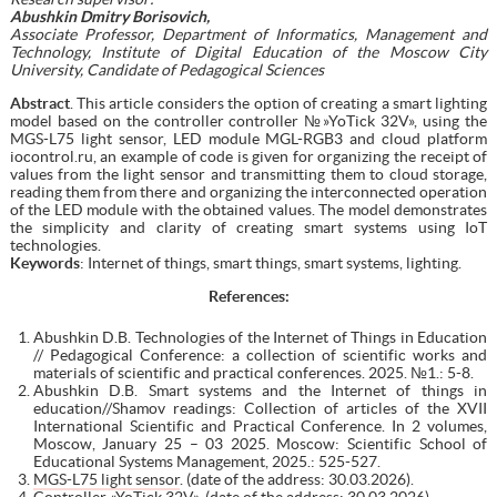
Abushkin Dmitry Borisovich,
Associate Professor, Department of Informatics, Management and
Technology, Institute of Digital Education of the Moscow City
University, Candidate of Pedagogical Sciences
Abstract
. This article considers the option of creating a smart lighting
model based on the controller controller №»YoTick 32V», using the
MGS-L75 light sensor, LED module MGL-RGB3 and cloud platform
iocontrol.ru, an example of code is given for organizing the receipt of
values from the light sensor and transmitting them to cloud storage,
reading them from there and organizing the interconnected operation
of the LED module with the obtained values. The model demonstrates
the simplicity and clarity of creating smart systems using IoT
technologies.
Keywords
: Internet of things, smart things, smart systems, lighting.
References
:
Abushkin D.B. Technologies of the Internet of Things in Education
// Pedagogical Conference: a collection of scientific works and
materials of scientific and practical conferences. 2025. №1.: 5-8.
Abushkin D.B. Smart systems and the Internet of things in
education//Shamov readings: Collection of articles of the XVII
International Scientific and Practical Conference. In 2 volumes,
Moscow, January 25 – 03 2025. Moscow: Scientific School of
Educational Systems Management, 2025.: 525-527.
MGS-L75 light sensor
. (date of the address: 30.03.2026).
Controller «YoTick 32V»
. (date of the address: 30.03.2026).