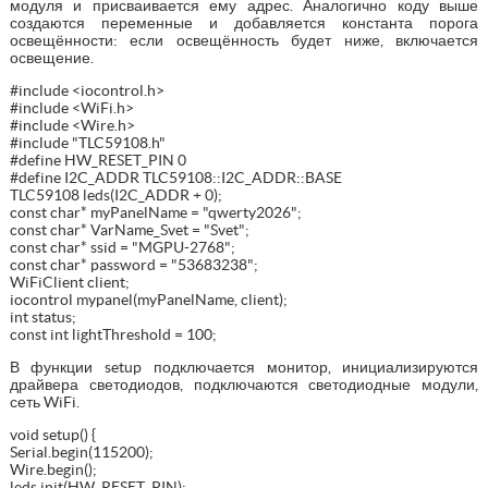
модуля и присваивается ему адрес. Аналогично коду выше
создаются переменные и добавляется константа порога
освещённости: если освещённость будет ниже, включается
освещение.
#include <iocontrol.h>
#include <WiFi.h>
#include <Wire.h>
#include "TLC59108.h"
#define HW_RESET_PIN 0
#define I2C_ADDR TLC59108::I2C_ADDR::BASE
TLC59108 leds(I2C_ADDR + 0);
const char* myPanelName = "qwerty2026";
const char* VarName_Svet = "Svet";
const char* ssid = "MGPU-2768";
const char* password = "53683238";
WiFiClient client;
iocontrol mypanel(myPanelName, client);
int status;
const int lightThreshold = 100;
В функции setup подключается монитор, инициализируются
драйвера светодиодов, подключаются светодиодные модули,
сеть WiFi.
void setup() {
Serial.begin(115200);
Wire.begin();
leds.init(HW_RESET_PIN);