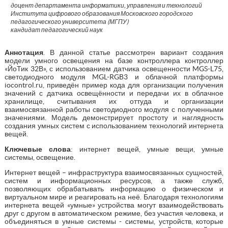
доцент департамента информатики, управления и технологий
Института цифрового образования Московского городского
педагогического университета (МГПУ)
кандидат педагогический наук
Аннотация
. В данной статье рассмотрен вариант создания
модели умного освещения на базе контроллера контроллер
«ЙоТик 32В», с использованием датчика освещенности MGS-L75,
светодиодного модуля MGL-RGB3 и облачной платформы
iocontrol.ru, приведён пример кода для организации получения
значений с датчика освещённости и передачи их в облачное
хранилище, считывания их оттуда и организации
взаимосвязанной работы светодиодного модуля с полученными
значениями. Модель демонстрирует простоту и наглядность
создания умных систем с использованием технологий интернета
вещей.
Ключевые слова
: интернет вещей, умные вещи, умные
системы, освещение.
Интернет вещей – инфраструктура взаимосвязанных сущностей,
систем и информационных ресурсов, а также служб,
позволяющих обрабатывать информацию о физическом и
виртуальном мире и реагировать на неё. Благодаря технологиям
интернета вещей «умные» устройства могут взаимодействовать
друг с другом в автоматическом режиме, без участия человека, и
объединяться в умные системы - системы, устройств, которые