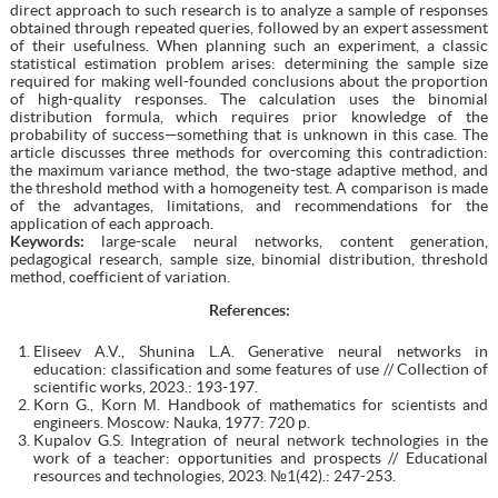
direct approach to such research is to analyze a sample of responses
obtained through repeated queries, followed by an expert assessment
of their usefulness. When planning such an experiment, a classic
statistical estimation problem arises: determining the sample size
required for making well-founded conclusions about the proportion
of high-quality responses. The calculation uses the binomial
distribution formula, which requires prior knowledge of the
probability of success—something that is unknown in this case. The
article discusses three methods for overcoming this contradiction:
the maximum variance method, the two-stage adaptive method, and
the threshold method with a homogeneity test. A comparison is made
of the advantages, limitations, and recommendations for the
application of each approach.
Keywords:
large-scale neural networks, content generation,
pedagogical research, sample size, binomial distribution, threshold
method, coefficient of variation.
References
:
Eliseev A.V., Shunina L.A. Generative neural networks in
education: classification and some features of use // Collection of
scientific works, 2023.: 193-197.
Korn G., Korn М. Handbook of mathematics for scientists and
engineers. Moscow: Nauka, 1977: 720 p.
Kupalov G.S. Integration of neural network technologies in the
work of a teacher: opportunities and prospects // Educational
resources and technologies, 2023. №1(42).: 247-253.