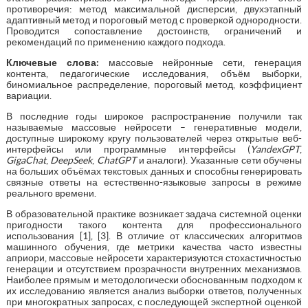
противоречия: метод максимальной дисперсии, двухэтапный
адаптивный метод и пороговый метод с проверкой однородности.
Проводится сопоставление достоинств, ограничений и
рекомендаций по применению каждого подхода.
Ключевые слова:
массовые нейронные сети, генерация
контента, педагогические исследования, объём выборки,
биномиальное распределение, пороговый метод, коэффициент
вариации.
В последние годы широкое распространение получили так
называемые массовые нейросети – генеративные модели,
доступные широкому кругу пользователей через открытые веб-
интерфейсы или программные интерфейсы (
YandexGPT
,
GigaChat
,
DeepSeek
,
ChatGPT
и аналоги). Указанные сети обучены
на больших объёмах текстовых данных и способны генерировать
связные ответы на естественно-языковые запросы в режиме
реального времени.
В образовательной практике возникает задача системной оценки
пригодности такого контента для профессионального
использования [1], [3]. В отличие от классических алгоритмов
машинного обучения, где метрики качества часто известны
априори, массовые нейросети характеризуются стохастичностью
генерации и отсутствием прозрачности внутренних механизмов.
Наиболее прямым и методологически обоснованным подходом к
их исследованию является анализ выборки ответов, полученных
при многократных запросах, с последующей экспертной оценкой