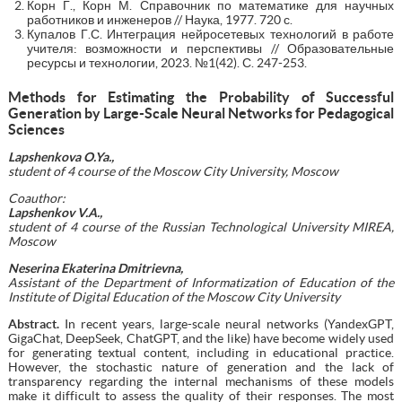
Корн Г., Корн М. Справочник по математике для научных
работников и инженеров // Наука, 1977. 720 с.
Купалов Г.С. Интеграция нейросетевых технологий в работе
учителя: возможности и перспективы // Образовательные
ресурсы и технологии, 2023. №1(42). С. 247-253.
Methods for Estimating the Probability of Successful
Generation by Large-Scale Neural Networks for Pedagogical
Sciences
Lapshenkova O.Ya.,
student of 4 course
of the
Moscow City University, Moscow
Coauthor:
Lapshenkov V.A.,
student of 4 course of the
Russian Technological University MIREA,
Moscow
Neserina Ekaterina Dmitrievna,
Assistant of the Department of Informatization of Education of the
Institute of Digital Education of the Moscow City University
Abstract.
In recent years, large-scale neural networks (YandexGPT,
GigaChat, DeepSeek, ChatGPT, and the like) have become widely used
for generating textual content, including in educational practice.
However, the stochastic nature of generation and the lack of
transparency regarding the internal mechanisms of these models
make it difficult to assess the quality of their responses. The most