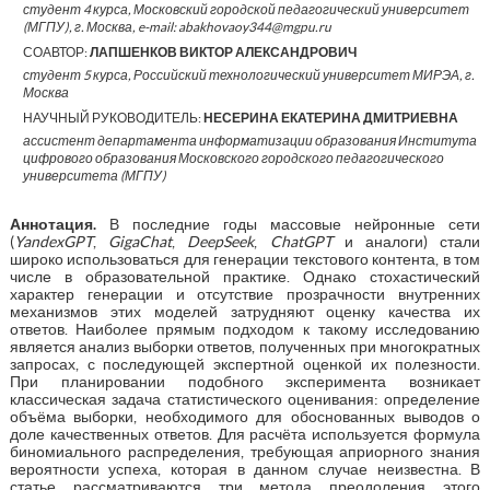
студент 4 курса, Московский городской педагогический университет
(МГПУ), г. Москва, e-mail: abakhovaoy344@mgpu.ru
СОАВТОР:
ЛАПШЕНКОВ ВИКТОР АЛЕКСАНДРОВИЧ
студент 5 курса, Российский технологический университет МИРЭА, г.
Москва
НАУЧНЫЙ РУКОВОДИТЕЛЬ:
НЕСЕРИНА ЕКАТЕРИНА ДМИТРИЕВНА
ассистент департамента информатизации образования Института
цифрового образования Московского городского педагогического
университета (МГПУ)
Аннотация.
В последние годы массовые нейронные сети
(
YandexGPT
,
GigaChat
,
DeepSeek
,
ChatGPT
и аналоги) стали
широко использоваться для генерации текстового контента, в том
числе в образовательной практике. Однако стохастический
характер генерации и отсутствие прозрачности внутренних
механизмов этих моделей затрудняют оценку качества их
ответов. Наиболее прямым подходом к такому исследованию
является анализ выборки ответов, полученных при многократных
запросах, с последующей экспертной оценкой их полезности.
При планировании подобного эксперимента возникает
классическая задача статистического оценивания: определение
объёма выборки, необходимого для обоснованных выводов о
доле качественных ответов. Для расчёта используется формула
биномиального распределения, требующая априорного знания
вероятности успеха, которая в данном случае неизвестна. В
статье рассматриваются три метода преодоления этого