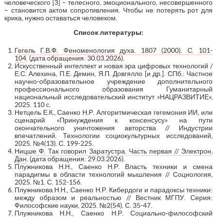
человеческого [3] – телесного, эмоционального, несовершенного
– становится актом сопротивления. Чтобы не потерять рот для
крика, нужно оставаться человеком.
Список литературы:
Гегель Г.В.Ф. Феноменология духа. 1807 (2000). С. 101-
104
. (дата обращения: 30.03.2026).
Искусственный интеллект и новая эра цифровых технологий /
Е.С. Алехина, П.Е. Демин, Я.П. Довгялло [и др.]. СПб.: Частное
научно-образовательное учреждение дополнительного
профессионального образования Гуманитарный
национальный исследовательский институт «НАЦРАЗВИТИЕ»,
2025. 110 с.
Нетцель Е.К., Саенко Н.Р. Алгоритмическая гегемония ИИ, или
сценарий «Принуждения к консенсусу» на пути
окончательного уничтожения авторства // Индустрии
впечатлений. Технологии социокультурных исследований,
2025. №4(13). С. 199-225.
Ницше Ф. Так говорил Заратустра. Часть первая // Электрон.
Дан
. (дата обращения: 29.03.2026).
Плужникова Н.Н., Саенко Н.Р. Власть техники и смена
парадигмы в области технологий мышления // Социология,
2025. №1. С. 152-156.
Плужникова Н.Н., Саенко Н.Р. Кибердоги и парадоксы техники:
между образом и реальностью // Вестник МГПУ. Серия:
Философские науки, 2025. №2(54). С. 35-47.
Плужникова Н.Н., Саенко Н.Р. Социально-философский