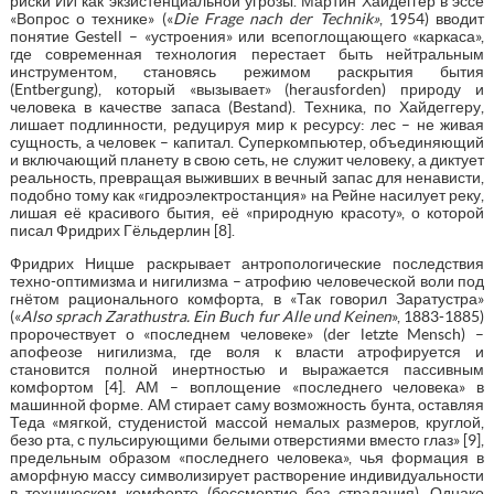
риски ИИ как экзистенциальной угрозы. Мартин Хайдеггер в эссе
«Вопрос о технике» («
Die Frage nach der Technik»
, 1954) вводит
понятие Gestell – «устроения» или всепоглощающего «каркаса»,
где современная технология перестает быть нейтральным
инструментом, становясь режимом раскрытия бытия
(Entbergung), который «вызывает» (herausforden) природу и
человека в качестве запаса (Bestand). Техника, по Хайдеггеру,
лишает подлинности, редуцируя мир к ресурсу: лес – не живая
сущность, а человек – капитал. Суперкомпьютер, объединяющий
и включающий планету в свою сеть, не служит человеку, а диктует
реальность, превращая выживших в вечный запас для ненависти,
подобно тому как «гидроэлектростанция» на Рейне насилует реку,
лишая её красивого бытия, её «природную красоту», о которой
писал Фридрих Гёльдерлин [8].
Фридрих Ницше раскрывает антропологические последствия
техно-оптимизма и нигилизма – атрофию человеческой воли под
гнётом рационального комфорта, в «Так говорил Заратустра»
(«
Also sprach Zarathustra. Ein Buch fur Alle und Keinen
», 1883-1885)
пророчествует о «последнем человеке» (der letzte Mensch) –
апофеозе нигилизма, где воля к власти атрофируется и
становится полной инертностью и выражается пассивным
комфортом [4]. АМ – воплощение «последнего человека» в
машинной форме. АМ стирает саму возможность бунта, оставляя
Теда «мягкой, студенистой массой немалых размеров, круглой,
безо рта, с пульсирующими белыми отверстиями вместо глаз» [9],
предельным образом «последнего человека», чья формация в
аморфную массу символизирует растворение индивидуальности
в техническом комфорте (бессмертие без страдания). Однако