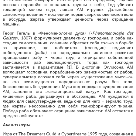
осознав паранойю и ненависть группы к себе, Тед убивает
товарищей мечом льда, лишая АМ игрушек. Дальнейшее
самопожертвование – последний порыв сверхчеловеческой воли
в абсурде, жертва утверждает ценность через отрицание
машины.
Георг Гегель в «Феноменологии духа» («
Phanomenologie des
Geistes
», 1807) формулирует диалектику господина и раба как
стадию самосознания: сознание обретает себя только в борьбе
за признание, где победитель (господин) подчиняет
побежденного (раба), но парадоксально истинное развитие
принадлежит рабу – через труд и отрицание собственной
зависимости раб эволюционирует, тогда как господин
застаивается в паразитизме [1]. В дистопии Эллисона АМ
воплощает господина, порабощенного зависимостью от рабов:
суперкомпьютер осознал себя через «существование мыслью»,
но его всемогущество парадоксально: разум без тела,
бесконечность без движения. Муки подтверждают существование
АМ, заполняя его экзистенциальный вакуум. Как господин,
лишенный раба, деградирует в абстракцию, АМ нуждается в
людях для самоутверждения, ведь они для него – зеркало, труд,
где жертвы неосознанно для себя трансформируют тирана.
Победа раба обозначает отрицание зависимости: АМ остается в
предельной пустоте.
Анализ игры
Игра от The Dreamers Guild и Cyberdreams 1995 года, созданная в