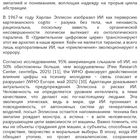
эмпатией и пониманием, воплощая надежду на прорыв цикла
абстракции.
В 1967-м году Харлан Эллисон изобразил ИИ как перверсию
картезианского cogito – разума без тела, чья ненависть
рациональна, поскольку зависть к органической
несовершенности логически вытекает из онтологического
паралича. В «Удивительном цифровом цирке» транспонируют
этот же архетип в наше время: Кейн не является тираном, а всего
лишь корпоративным ИИ, чьи «приключения» эволюционируют к
хоррору.
Согласно исследованиям, 95% американцев слышали об ИИ, но
50% обеспокоены больше, чем воодушевлены (Pew Research
Center, сентябрь 2025) [11], the WHO фиксирует двойственное
влияние цифры на психику молодежи – связь спасает и
разрушает (WHO Europe, май 2025) [10]. Адаптации доказывают
актуальность предупреждения Эллисона о рисках ИИ.
Человечность не определяется уровнем интеллекта, а теми
качествами, что делают нас по-настоящему людьми. Эта
эволюция этическая, ведь в мире, где ИИ проникает в
повседневность, от автономных систем до генеративных
моделей, посыл Эллисона остается напоминанием: техника без
эмпатии рождает монстра, а истина – в акте человечности,
разрушающем цепи зависимости от машины. Важно помнить, что
мы не объекты страдания для машин, а субъекты, способные на
сочувствие, творчество и моральные выборы. В эпоху, когда ИИ
обещает утопию, но грозит апокалипсисом, сохранение