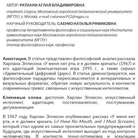
АВТОР:
РАТИАНИ АГЛАЯ ВЛАДИМИРОВНА
студент 2 курса, Московский городской педагогический университет
(МГПУ), г. Москва, e-mail: ratianeav912@mgpu.ru
НАУЧНЫЙ РУКОВОДИТЕЛЬ:
САЕНКО НАТАЛЬЯ РЯФИКОВНА
профессор департамента философии и социальных наук Института
гуманитарных наук Московского городского педагогического
университета (МГПУ)
доктор философских наук, профессор
Аннотация.
В статье представлен философский анализ рассказа
Харлана Эллисона «У меня нет рта, и я должен кричать» (1967) и
его адаптаций (компьютерная игра 1995 г., а также сериал
«Удивительный Цифровой Цирк»). В статье демонстрируется, как
философские парадигмы переосмысляются в интерактивных и
визуальных форматах, обретая новую актуальность в контексте
современных тревог, связанных с искусственным интеллектом.
Ключевые
слова
: дистопия, Харлан Эллисон, искусственный
интеллект, адаптации, постапокалипсис, постгуманизм,
дегуманизация.
В 1967 году Харлан Эллисон опубликовал рассказ «У меня нет
рта, и я должен кричать («
I Have No Mouth, and I Must Scream
»),
который стал одним из самых пронзительных предупреждений о
будущем, где искусственный интеллект выходит из-под контроля
человечества. В контексте техно-оптимизма и эскалации