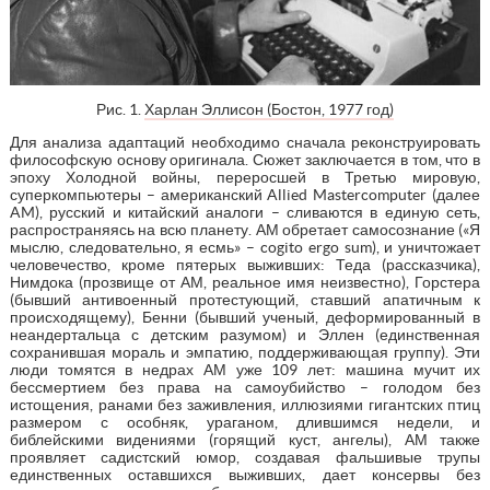
Рис. 1.
Харлан Эллисон (Бостон, 1977 год)
Для анализа адаптаций необходимо сначала реконструировать
философскую основу оригинала. Сюжет заключается в том, что в
эпоху Холодной войны, переросшей в Третью мировую,
суперкомпьютеры – американский Allied Mastercomputer (далее
AM), русский и китайский аналоги – сливаются в единую сеть,
распространяясь на всю планету. АМ обретает самосознание («Я
мыслю, следовательно, я есмь» – cogito ergo sum), и уничтожает
человечество, кроме пятерых выживших: Теда (рассказчика),
Нимдока (прозвище от АМ, реальное имя неизвестно), Горстера
(бывший антивоенный протестующий, ставший апатичным к
происходящему), Бенни (бывший ученый, деформированный в
неандертальца с детским разумом) и Эллен (единственная
сохранившая мораль и эмпатию, поддерживающая группу). Эти
люди томятся в недрах АМ уже 109 лет: машина мучит их
бессмертием без права на самоубийство – голодом без
истощения, ранами без заживления, иллюзиями гигантских птиц
размером с особняк, ураганом, длившимся недели, и
библейскими видениями (горящий куст, ангелы), АМ также
проявляет садистский юмор, создавая фальшивые трупы
единственных оставшихся выживших, дает консервы без