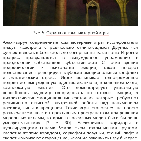
Рис. 5.
Скриншот компьютерной игры
Анализируя современные компьютерные игры, исследователи
пишут: «…встреча с радикально отличающимся Другим, чья
субъективность и боль столь же совершенны, как и наша. Игровой
процесс превращается в вынужденное упражнение в
преодолении собственной субъективности. С точки зрения
нейробиологии и психологии эмоций, такой поворот
повествования провоцирует глубокий эмоциональный конфликт
и эмпатический стресс. Игрок испытывает одновременное
неприятие, вынужденную идентификацию и, в конечном счете,
комплексную эмпатию. Это демонстрирует уникальную
способность видеоигр генерировать не готовые эмоции, а
диалектические эмоциональные состояния, которые требуют от
реципиента активной внутренней работы над пониманием
насилия, вины и прощения. Такие игры становятся не просто
развлечением, но и интерактивным пространством для решения
моральных дилемм, которые в пассивных медиа были бы лишь
умозрительными» [2, с. 30]. Бесконечные коридоры с
пульсирующими венами Земли, эхом, фальшивыми трупами,
кислотно-желтые коридоры, саркофаги-ловушки, тесный лифт и
скелеты вызывают отвращение, желание закончить игру быстрее.