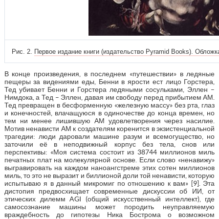
Рис. 2.
Первое издание книги (издательство Pyramid Books). Облож
В конце произведения, в последнем «путешествии» в ледяные
пещеры за видениями еды, Бенни в ярости ест лицо Горстера,
Тед убивает Бенни и Горстера ледяными сосульками, Эллен –
Нимдока, а Тед – Эллен, давая им свободу перед прибытием АМ.
Тед превращен в бесформенную «железную массу» без рта, глаз
и конечностей, влачащуюся в одиночестве до конца времен, но
тем ни менее лишившую АМ удовлетворения через насилие.
Мотив ненависти АМ к создателям коренится в экзистенциальной
трагедии: люди даровали машине разум и всемогущество, но
заточили её в неподвижный корпус без тела, снов или
перспективы: «Моя система состоит из 38744 миллионов миль
печатных плат на молекулярной основе. Если слово «ненавижу»
выгравировать на каждом наноангстреме этих сотен миллионов
миль, то это не выразит и биллионой доли той ненависти, которую
испытываю я в данный микромиг по отношению к вам» [9]. Эта
дистопия предвосхищает современные дискуссии об ИИ, от
этических дилемм AGI (общий искусственный интеллект), где
самосознание машины может породить неуправляемую
враждебность до гипотезы Ника Бострома о возможном