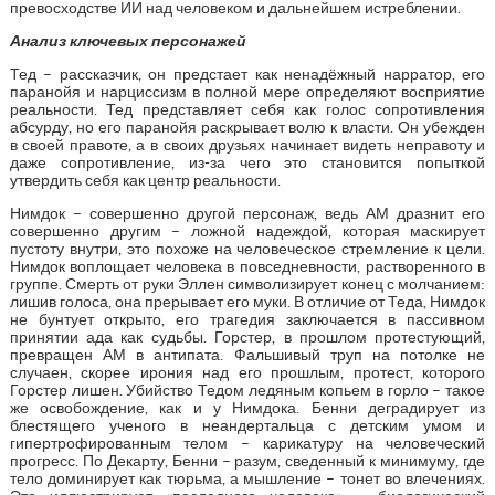
превосходстве ИИ над человеком и дальнейшем истреблении.
Анализ ключевых персонажей
Тед – рассказчик, он предстает как ненадёжный нарратор, его
паранойя и нарциссизм в полной мере определяют восприятие
реальности. Тед представляет себя как голос сопротивления
абсурду, но его паранойя раскрывает волю к власти. Он убежден
в своей правоте, а в своих друзьях начинает видеть неправоту и
даже сопротивление, из-за чего это становится попыткой
утвердить себя как центр реальности.
Нимдок – совершенно другой персонаж, ведь АМ дразнит его
совершенно другим – ложной надеждой, которая маскирует
пустоту внутри, это похоже на человеческое стремление к цели.
Нимдок воплощает человека в повседневности, растворенного в
группе. Смерть от руки Эллен символизирует конец с молчанием:
лишив голоса, она прерывает его муки. В отличие от Теда, Нимдок
не бунтует открыто, его трагедия заключается в пассивном
принятии ада как судьбы. Горстер, в прошлом протестующий,
превращен АМ в антипата. Фальшивый труп на потолке не
случаен, скорее ирония над его прошлым, протест, которого
Горстер лишен. Убийство Тедом ледяным копьем в горло – такое
же освобождение, как и у Нимдока. Бенни деградирует из
блестящего ученого в неандертальца с детским умом и
гипертрофированным телом – карикатуру на человеческий
прогресс. По Декарту, Бенни – разум, сведенный к минимуму, где
тело доминирует как тюрьма, а мышление – тонет во влечениях.