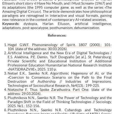
Ellison's short story «I Have No Mouth, and I Must Scream» (1967) and
its adaptations (the 1995 computer game, as well as the series «The
Amazing Digital Circus»). The article demonstrates how philosophical
paradigms are reimagined in interactive and visual formats, gaining
new relevance in the context of contemporary AI-related anxieties.
Keywords:
dystopia, Harlan Elluson, artificial intelligence,
adaptations, post-apocalypse, posthumanism, dehumanization.
References:
Hegel G.W.F. Phenomenology of Spirit. 1807 (2000).: 101-
104
. (date of the address: 30.03.2026).
Artificial Intelligence and the New Era of Digital Technologies /
E.S. Alekhina, P.E. Demin, Ya.P. Dovgyallo [et al.]. St. Petersburg:
Private Scientific and Educational Institution of Additional
Professional Education Humanitarian National Research Institute
«NATSDRAZVIIE», 2025. 110 p.
Netsel E.K., Saenko N.R. Algorithmic Hegemony of AI, or the
«Coercion to Consensus» Scenario on the Path to the Final
Destruction of Authorship // Industries of Impressions.
Technologies of Sociocultural Research, №4(13).: 199-225.
Nietzsche F. Thus Spoke Zarathustra. Part One
. (date of the
address: 29.03.2026).
Pluzhnikova N.N., Saenko N.R. The Power of Technology and the
Paradigm Shift in the Field of Thinking Technologies // Sociology,
2025. №1.: 152-156.
Pluzhnikova N.N., Saenko N.R. Cyberdogs and Technology