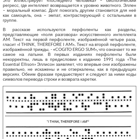
Это иллюстрирует «последнего человека» – биологический
регресс, где интеллект возвращается к уровню животного. Эллен
– моральный компас. Долг помогать другим становится для неё
как самоцель, она – эмпат, контрастирующий с остальными в
группе.
В рассказе используются перфоленты как разделы,
представляющие «поля разговора» искусственного интеллекта
AM. Текст на первой перфоленте, изображённой четыре раза,
гласит «I THINK, THEREFORE I AM»
.
Текст на второй перфоленте,
изображённой трижды, -
«
COGITO ERGO SUM»
,
что означает то же
самое на латыни. В первых изданиях перфоленты были
некорректны, лишь в предисловии к изданию 1991 года «The
Essential Ellison» Эллисон заявляет, что впервые они изображены
правильно, не искажены и не отзеркалены, как в предыдущих
версиях. Обеим фразам предшествуют и следуют за ними коды
символов перевода строки и возврата каретки.