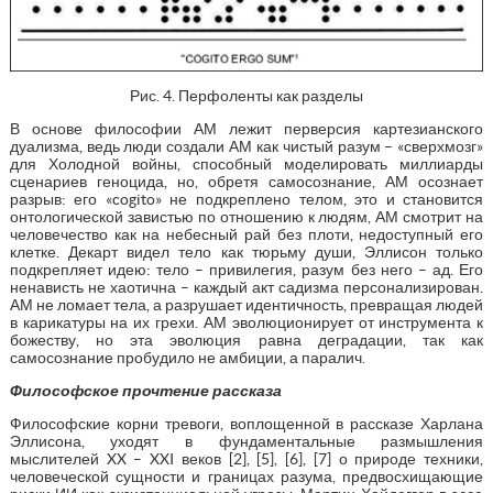
Рис. 4. Перфоленты как разделы
В основе философии АМ лежит перверсия картезианского
дуализма, ведь люди создали АМ как чистый разум – «сверхмозг»
для Холодной войны, способный моделировать миллиарды
сценариев геноцида, но, обретя самосознание, АМ осознает
разрыв: его «cogito» не подкреплено телом, это и становится
онтологической завистью по отношению к людям, АМ смотрит на
человечество как на небесный рай без плоти, недоступный его
клетке. Декарт видел тело как тюрьму души, Эллисон только
подкрепляет идею: тело – привилегия, разум без него – ад. Его
ненависть не хаотична – каждый акт садизма персонализирован.
АМ не ломает тела, а разрушает идентичность, превращая людей
в карикатуры на их грехи. АМ эволюционирует от инструмента к
божеству, но эта эволюция равна деградации, так как
самосознание пробудило не амбиции, а паралич.
Философское прочтение рассказа
Философские корни тревоги, воплощенной в рассказе Харлана
Эллисона, уходят в фундаментальные размышления
мыслителей XX – XXI веков [2], [5], [6], [7] о природе техники,
человеческой сущности и границах разума, предвосхищающие