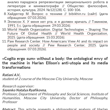
анализ парадокса репрезентации эмоционального робота в
литературе и кинематографе // Общество: философия,
история, культура, 2024. №12(128). С. 100-106.
Хайдеггер М. Вопрос о технике // bibikhin.ru (сайт)
. (дата
обращения: 07.03.2026).
Эллисон Х. У меня нет рта, и я должен кричать // Тэкинком,
1991. 5 c
. (дата обращения: 29.03.2026).
World Health Organization. Digital Technologies – Shaping The
Future Of Global Health // World Health Organization,
2025
. (дата обращения: 15.03.2026).
Paw Research Center. How Americans View AI and its impact on
people and society // Pew Research Center, 2025
. (дата
обращения: 07.03.2026).
«Cogito ergo sum» without a body: the ontological envy of
the machine in Harlan Ellison’s anti-utopia and its media
transformations
Ratiani A.V.,
student of 2 course
of the
Moscow City University, Moscow
Research supervisor:
Sayenko Natalya Ryafikovna,
Professor, Department of Philosophy and Social Sciences, Institute of
Humanities, Moscow City University, Doctor of Philosophy,
Professor
Abstract
. This article presents a philosophical analysis of Harlan