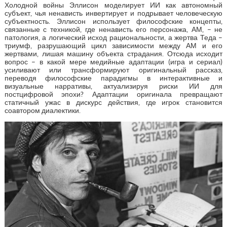
Холодной войны Эллисон моделирует ИИ как автономный
субъект, чья ненависть инвертирует и подрывает человеческую
субъектность. Эллисон использует философские концепты,
связанные с техникой, где ненависть его персонажа, АМ, – не
патология, а логический исход рациональности, а жертва Теда –
триумф, разрушающий цикл зависимости между АМ и его
жертвами, лишая машину объекта страдания. Отсюда исходит
вопрос – в какой мере медийные адаптации (игра и сериал)
усиливают или трансформируют оригинальный рассказ,
переводя философские парадигмы в интерактивные и
визуальные нарративы, актуализируя риски ИИ для
постцифровой эпохи? Адаптации оригинала превращают
статичный ужас в дискурс действия, где игрок становится
соавтором диалектики.