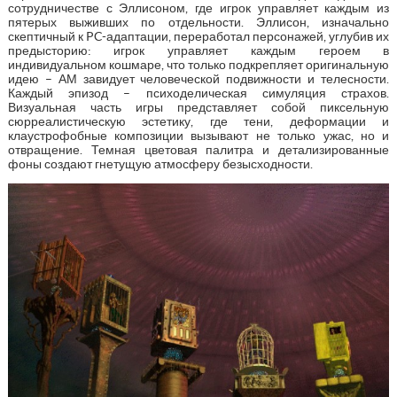
сотрудничестве с Эллисоном, где игрок управляет каждым из
пятерых выживших по отдельности. Эллисон, изначально
скептичный к PC-адаптации, переработал персонажей, углубив их
предысторию: игрок управляет каждым героем в
индивидуальном кошмаре, что только подкрепляет оригинальную
идею – АМ завидует человеческой подвижности и телесности.
Каждый эпизод – психоделическая симуляция страхов.
Визуальная часть игры представляет собой пиксельную
сюрреалистическую эстетику, где тени, деформации и
клаустрофобные композиции вызывают не только ужас, но и
отвращение. Темная цветовая палитра и детализированные
фоны создают гнетущую атмосферу безысходности.