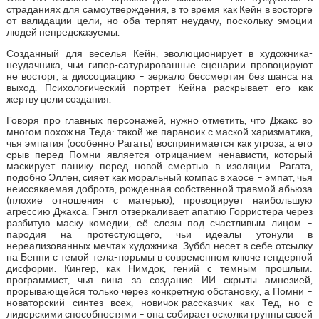
страданиях для самоутверждения, в то время как Кейн в восторге
от валидации цели, но оба терпят неудачу, поскольку эмоции
людей непредсказуемы.
Созданный для веселья Кейн, эволюционирует в художника-
неудачника, чьи гипер-сатурированные сценарии провоцируют
не восторг, а диссоциацию – зеркало бессмертия без шанса на
выход. Психологический портрет Кейна раскрывает его как
жертву цели создания.
Говоря про главных персонажей, нужно отметить, что Джакс во
многом похож на Теда: такой же параноик с маской харизматика,
чья эмпатия (особенно Рагаты) воспринимается как угроза, а его
срыв перед Помни является отрицанием ненависти, который
маскирует панику перед новой смертью в изоляции. Рагата,
подобно Эллен, сияет как моральный компас в хаосе – эмпат, чья
неиссякаемая доброта, рожденная собственной травмой абьюза
(плохие отношения с матерью), провоцирует наибольшую
агрессию Джакса. Гэнгл отзеркаливает апатию Горристера через
разбитую маску комедии, её слезы под счастливым лицом –
пародия на протестующего, чьи идеалы утонули в
нереализованных мечтах художника. Зуббл несет в себе отсылку
на Бенни с темой тела-тюрьмы в современном ключе гендерной
дисфории. Кингер, как Нимдок, гений с темным прошлым:
программист, чья вина за создание ИИ скрыты амнезией,
прорывающейся только через конкретную обстановку, а Помни –
новаторский синтез всех, новичок-рассказчик как Тед, но с
лидерскими способностями – она собирает осколки группы своей