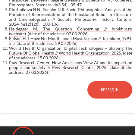
Paradoxes: Between Image and Reality // Bulletin of MSPU. Series:
Philosophical Sciences, №2(54).: 35-47.
Pluzhnikova N.N., Saenko N.R. Socio-Philosophical Analysis of the
Paradox of Representation of the Emotional Robot in Literature
and Cinematography // Society: Philosophy, History, Culture,
2024. №12(128).: 100-106.
Heidegger M. The Question Concerning // bibikhin.ru
(website)
. (date of the address: 07.03.2026).
Ellison H. I Have No Mouth, and I Must Scream // Tekinkom, 1991.
5 p
. (date of the address: 29.03.2026).
World Health Organization. Digital Technologies – Shaping The
Future Of Global Health // World Health Organization, 2025
. (date
of the address: 15.03.2026).
Paw Research Center. How Americans View AI and its impact on
people and society // Pew Research Center, 2025
. (date of the
address: 07.03.2026).
ВПЕРЕД