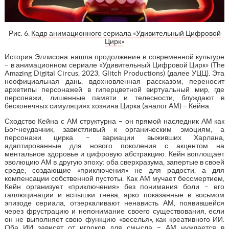
Рис. 6.
Кадр анимационного сериала «Удивительный Цифровой
Цирк»
История Эллисона нашла продолжение в современной культуре
– в анимационном сериале «Удивительный Цифровой Цирк» (The
Amazing Digital Circus, 2023, Glitch Productions) (далее УЦЦ). Эта
неофициальная дань, вдохновленная рассказом, переносит
архетипы персонажей в гиперцветной виртуальный мир, где
персонажи, лишенные памяти и телесности, блуждают в
бесконечных симуляциях хозяина Цирка (аналог АМ) – Кейна.
Сходство Кейна с АМ структурна – он прямой наследник АМ как
Бог-неудачник, завистливый к органическим эмоциям, а
персонажи цирка – вариации выживших Харлана,
адаптированные для нового поколения с акцентом на
ментальное здоровье и цифровую абстракцию. Кейн воплощает
эволюцию АМ в другую эпоху: оба сверхразума, запертые в своей
среде, создающие «приключения» не для радости, а для
компенсации собственной пустоты. Как АМ мучает бессмертием,
Кейн организует «приключения» без понимания боли – его
галлюцинации и вспышки гнева, ярко показанные в восьмом
эпизоде сериала, отзеркаливают ненависть АМ, появившейся
через фрустрацию и непонимание своего существования, если
он не выполняет свою функцию «веселья», как креативного ИИ.
Оба ИИ зависят от игроков для смысла – АМ нуждается в