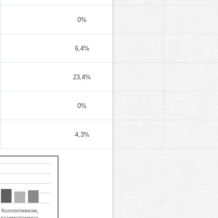
0%
6,4%
23,4%
0%
4,3%