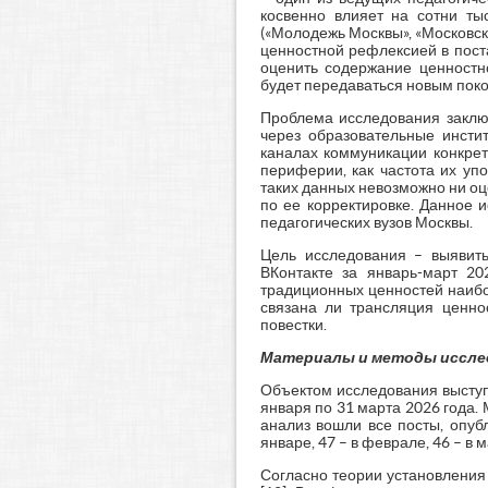
косвенно влияет на сотни ты
(«Молодежь Москвы», «Московска
ценностной рефлексией в пост
оценить содержание ценностно
будет передаваться новым пок
Проблема исследования заключ
через образовательные инстит
каналах коммуникации конкрет
периферии, как частота их уп
таких данных невозможно ни о
по ее корректировке. Данное 
педагогических вузов Москвы.
Цель исследования – выявит
ВКонтакте за январь-март 20
традиционных ценностей наибол
связана ли трансляция ценно
повестки.
Материалы и методы иссле
Объектом исследования высту
января по 31 марта 2026 года.
анализ вошли все посты, опуб
январе, 47 – в феврале, 46 – в м
Согласно теории установления п