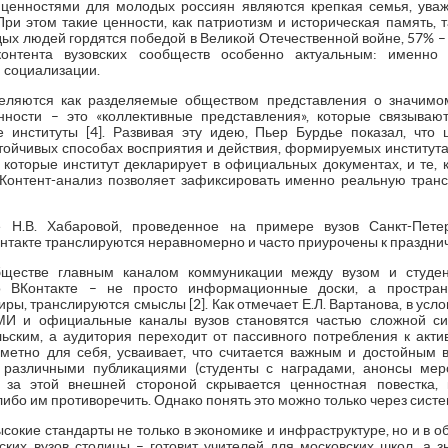
ценностями для молодых россиян являются крепкая семья, ува
]. При этом такие ценности, как патриотизм и историческая память,
ых людей гордятся победой в Великой Отечественной войне, 57% – 
контента вузовских сообществ особенно актуальным: именно
 социализации.
еляются как разделяемые обществом представления о значимо
ности – это «коллективные представления», которые связыва
 институты [4]. Развивая эту идею, Пьер Бурдье показал, что
стойчивых способах восприятия и действия, формируемых институт
, которые институт декларирует в официальных документах, и те,
Контент-анализ позволяет зафиксировать именно реальную тран
е Н.В. Хабаровой, проведенное на примере вузов Санкт-Пете
такте транслируются неравномерно и часто приурочены к празднич
естве главным каналом коммуникации между вузом и студен
 ВКонтакте – не просто информационные доски, а пространс
иры, транслируются смыслы [2]. Как отмечает Е.Л. Вартанова, в у
И и официальные каналы вузов становятся частью сложной си
льским, а аудитория переходит от пассивного потребления к акти
аметно для себя, усваивает, что считается важным и достойным
азличными публикациями (студенты с наградами, анонсы меро
а за этой внешней стороной скрывается ценностная повестка,
ибо им противоречить. Однако понять это можно только через сист
ысокие стандарты не только в экономике и инфраструктуре, но и в 
ских вузов столицы – готовит учителей для московских школ, а зн