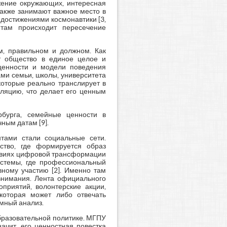
жение окружающих, интересная
 также занимают важное место в
достижениями космонавтики [3,
 там происходит пересечение
м, правильном и должном. Как
ют общество в единое целое и
 ценности и модели поведения
ами семьи, школы, университета
 которые реально транслирует в
сляцию, что делает его ценным
рбурга, семейные ценности в
ным датам [9].
тами стали социальные сети.
тво, где формируется образ
словиях цифровой трансформации
стемы, где профессиональный
вному участию [2]. Именно там
 внимания. Лента официального
приятий, волонтерские акции,
 которая может либо отвечать
емный анализ.
образовательной политике. МГПУ
ачит, его ценностная повестка