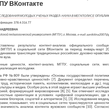
ПУ ВКонтакте
ИССЛЕДОВАНИЯ МОЛОДЫХ УЧЕНЫХ
РАЗДЕЛ:
НАУКА В МЕГАПОЛИСЕ
ОПУБЛИК
ификации:
378.4:316.77
 АНДРЕЕВНА
дской педагогический университет (МГПУ), г. Москва, e-mail: aanikitina2007@
тавлены результаты контент-анализа официального сообщес
а (МГПУ) в социальной сети ВКонтакте за период январь-март 2
 динамики трансляции традиционных российских духовно-нравствен
е вуза.
ные ценности, контент-анализ, МГПУ, социальные сети, мег
циализация молодежи.
та РФ №809 были утверждены «Основы государственной политик
вно-нравственных ценностей» [7]. Документ определил перечень
 труд, историческая память, коллективизм, милосердие и др.), п
культуры и медиа. Особую роль в этой задаче играют высшие учебные
ией, формирующей мировоззрение [8], [5]. Как отмечают исслед
ностные ориентации в условиях «цифровой социализации», где з
ием блогеров, соцсетей и алгоритмов [5], [3]. Исследование меди
орами, показывает, что в социальных сетях транслируются ценност
 значимость анализа контента вузовских сообществ [10]. Согласн