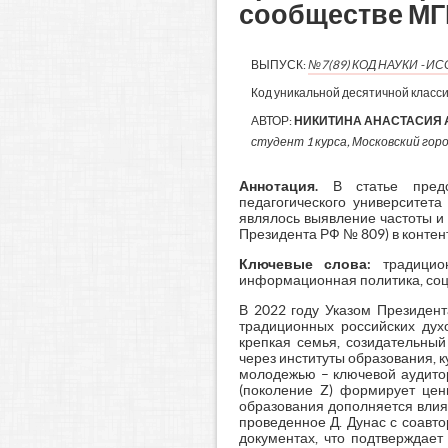
сообществе МГ
ВЫПУСК:
№7(89) КОД НАУКИ - 
Код уникальной десятичной класс
АВТОР:
НИКИТИНА АНАСТАСИЯ
студент 1 курса, Московский горо
Аннотация.
В статье предс
педагогического университет
являлось выявление частоты и
Президента РФ № 809) в контент
Ключевые слова:
традицион
информационная политика, со
В 2022 году Указом Президен
традиционных российских духо
крепкая семья, созидательный
через институты образования, 
молодежью – ключевой аудитор
(поколение Z) формирует цен
образования дополняется влиян
проведенное Д. Дунас с соавт
документах, что подтверждает