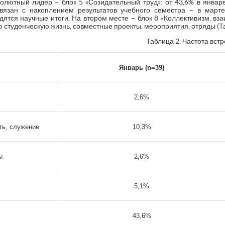
олютный лидер – блок 5 «Созидательный труд»: от 43,6% в январе
вязан с накоплением результатов учебного семестра – в марте
дятся научные итоги. На втором месте – блок 8 «Коллективизм, в
ю студенческую жизнь, совместные проекты, мероприятия, отряды (Та
Таблица 2. Частота вст
Январь (n=39)
2,6%
ть, служение
10,3%
ы
2,6%
5,1%
43,6%