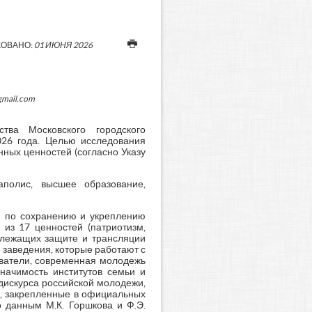
ОВАНО:
01 ИЮНЯ 2026
gmail.com
тва Московского городского
026 года. Целью исследования
ных ценностей (согласно Указу
аполис, высшее образование,
и по сохранению и укреплению
 из 17 ценностей (патриотизм,
одлежащих защите и трансляции
 заведения, которые работают с
ователи, современная молодежь
начимость институтов семьи и
адискурса российской молодежи,
и, закрепленные в официальных
о данным М.К. Горшкова и Ф.Э.