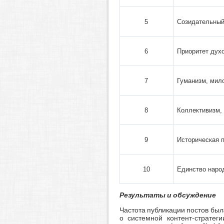
5
Созидательный
6
Приоритет дух
7
Гуманизм, мил
8
Коллективизм,
9
Историческая 
10
Единство наро
Результаты и обсуждение
Частота публикации постов была
о системной контент-стратег