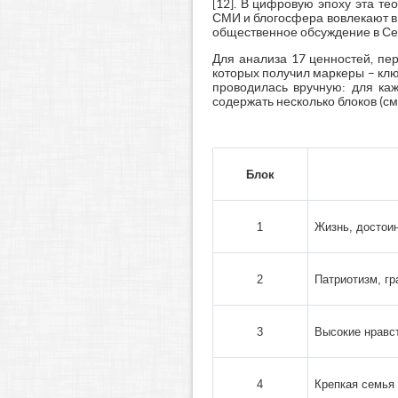
[12]. В цифровую эпоху эта те
СМИ и блогосфера вовлекают в 
общественное обсуждение в Сет
Для анализа 17 ценностей, пе
которых получил маркеры – клю
проводилась вручную: для каж
содержать несколько блоков (см.
Блок
1
Жизнь, достоин
2
Патриотизм, г
3
Высокие нравс
4
Крепкая семья 