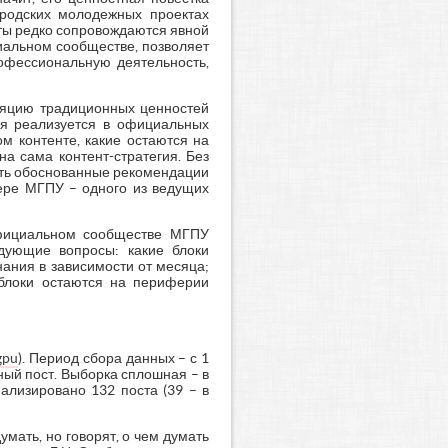
ородских молодежных проектах
екты редко сопровождаются явной
иальном сообществе, позволяет
рофессиональную деятельность,
сляцию традиционных ценностей
ция реализуется в официальных
м контенте, какие остаются на
а сама контент-стратегия. Без
ить обоснованные рекомендации
мере МГПУ – одного из ведущих
официальном сообществе МГПУ
едующие вопросы: какие блоки
нания в зависимости от месяца;
 блоки остаются на периферии
gpu
). Период сбора данных – с 1
ный пост. Выборка сплошная – в
ализировано 132 поста (39 – в
умать, но говорят, о чем думать