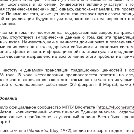
сяч школьников и их семей. Университет активно участвует в г
я студенческая весна» и др.), однако, как покажет анализ, эти про
ах. Понимание того, какие ценности транслирует вуз в своем офиц
й социализации будущего учителя, которая затем, через его п
олениям.
ается в том, что несмотря на государственный запрос на тран
уты, отсутствуют эмпирические данные о том, как эта трансля
ных вузов. Неизвестно, какие ценности доминируют в повседневно
оминания связана с календарными событиями и насколько системн
ценить эффективность информационной политики вуза, ни предлож
исследование направлено на восполнение этого пробела на при
ь частоту и динамику трансляции традиционных ценностей в 
26 года. В ходе исследования предполагается ответить на сл
ее часто встречаются в контенте; как меняется частота их упоми
стей с календарными событиями (23 февраля, 8 Марта); какие
дований
пило официальное сообщество МГПУ ВКонтакте (
https://vk.com/rum
 Метод – количественный контент-анализ. Единица анализа – отдель
ликованные в сообществе за указанный период. Всего было проан
арте).
овестки дня (Маккомбс, Шоу, 1972), медиа не говорят людям, что д