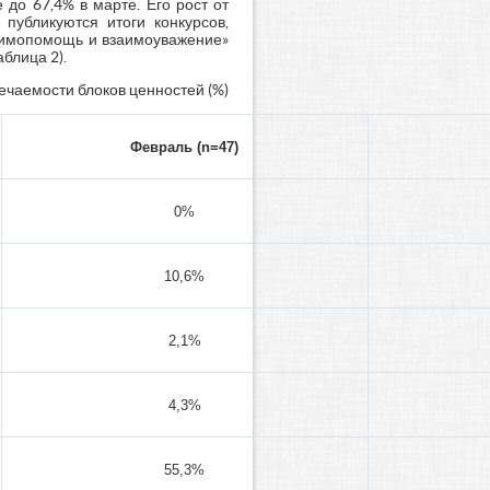
 до 67,4% в марте. Его рост от
 публикуются итоги конкурсов,
заимопомощь и взаимоуважение»
блица 2).
речаемости блоков ценностей (%)
Февраль (n=47)
0%
10,6%
2,1%
4,3%
55,3%