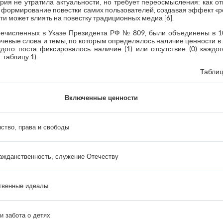
ория не утратила актуальности, но требует переосмысления: как от
формирование повестки самих пользователей, создавая эффект «ре
и может влиять на повестку традиционных медиа [6].
речисленных в Указе Президента РФ № 809, были объединены в 1
чевые слова и темы, по которым определялось наличие ценности в по
дого поста фиксировалось наличие (1) или отсутствие (0) каждог
 таблицу 1).
Таблиц
Включенные ценности
ство, права и свободы
ражданственность, служение Отечеству
твенные идеалы
и забота о детях