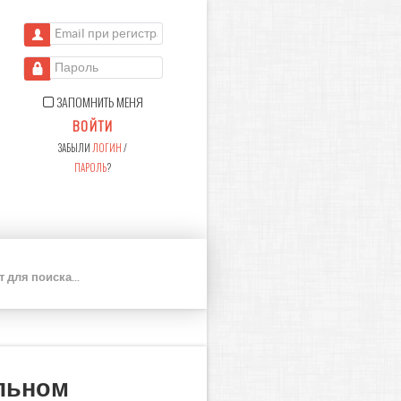
Email при регистрации
Пароль
ЗАПОМНИТЬ МЕНЯ
ВОЙТИ
ЗАБЫЛИ
ЛОГИН
/
ПАРОЛЬ
?
П
О
И
С
К
льном