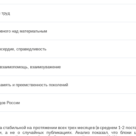
 труд
овного над материальным
осердие, справедливость
 взаимопомощь, взаимоуважение
память и преемственность поколений
дов России
 стабильной на протяжении всех трех месяцев (в среднем 1-2 поста 
ии, а не о случайных публикациях. Анализ показал, что блоки 