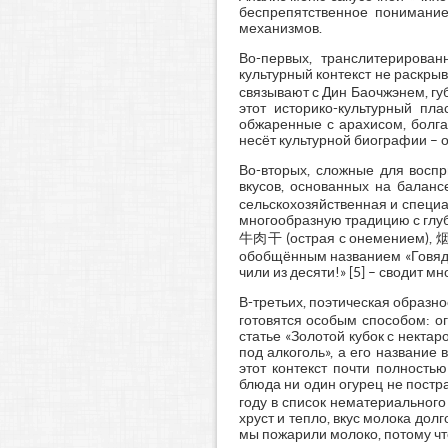
беспрепятственное понимание
механизмов.
Во-первых, транслитерирован
культурный контекст не раскр
связывают с Дин Баочжэнем, губ
этот историко-культурный пла
обжаренные с арахисом, болга
несёт культурной биографии – 
Во-вторых, сложные для восп
вкусов, основанных на баланс
сельскохозяйственная и специа
многообразную традицию с гл
牛肉干 (острая с онемением), 烟熏
обобщённым названием «Говядин
чили из десяти!» [5] – сводит 
В-третьих, поэтическая образ
готовятся особым способом: ог
статье «Золотой кубок с нектар
под алкоголь», а его название 
этот контекст почти полность
блюда ни один огурец не постр
году в список нематериальног
хруст и тепло, вкус молока долг
мы пожарили молоко, потому что