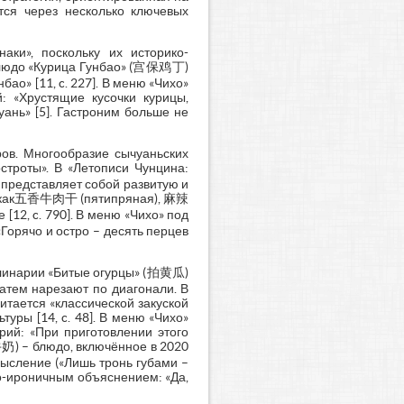
тся через несколько ключевых
аки», поскольку их историко-
 блюдо «Курица Гунбао» (宫保鸡丁)
ао» [11, c. 227]. В меню «Чихо»
й: «Хрустящие кусочки курицы,
ань» [5]. Гастроним больше не
ов. Многообразие сычуаньских
строты». В «Летописи Чунцина:
 представляет собой развитую и
и, как五香牛肉干 (пятипряная), 麻辣
2, c. 790]. В меню «Чихо» под
Горячо и остро – десять перцев
улинарии «Битые огурцы» (拍黄瓜)
затем нарезают по диагонали. В
читается «классической закуской
туры [14, c. 48]. В меню «Чихо»
рий: «При приготовлении этого
牛奶) – блюдо, включённое в 2020
ысление («Лишь тронь губами –
ливо-ироничным объяснением: «Да,