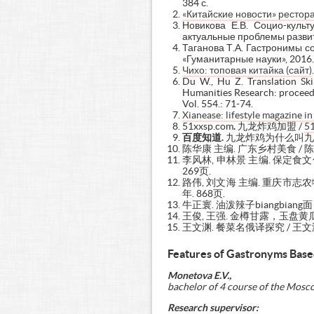
384 с.
«Китайские новости» рестора
Новикова Е.В. Социо-куль
актуальные проблемы развити
Таганова Т.А. Гастронимы с
«Гуманитарные науки», 2016. 
Чихо: топовая китайка (сайт)
Du W., Hu Z. Translation Ski
Humanities Research: proceedi
Vol. 554.: 71-74.
Xianease: lifestyle magazine in 
51xxsp.com
.
九龙炸鸡加盟 /
5
百度知道
.
九龙炸鸡为什么叫九龙 / 百
陈华康 主编. 广东乡村美食 / 陈
李风林, 申林景 主编. 保定食文
269页.
路伟, 刘文海 主编. 重庆市志农
年. 868页.
牛正寰. 油泼辣子biangbiang面
王俊, 王强. 金樽甘露，玉盘黄瓜 // 
王文渊. 餐菜名俄译探究 / 王文渊 /
Features of Gastronyms Base
Monetova E.V.,
bachelor of 4 course of the Mosc
Research supervisor: