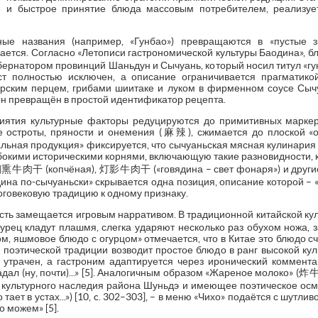
 и быстрое принятие блюда массовым потребителем, реализуе
ные названия (например, «Гунбао») превращаются в «пустые зн
ывается. Согласно «Летописи гастрономической культуры Баодина»,
ернатором провинций Шаньдун и Сычуань, который носил титул «гунб
ст полностью исключен, а описание ограничивается прагматико
рским перцем, грибами шиитаке и луком в фирменном соусе Сычу
он превращён в простой идентификатор рецепта.
риятия культурные факторы редуцируются до примитивных маркер
е остроты, пряности и онемения (麻辣), сжимается до плоской «о
льная продукция» фиксируется, что сычуаньская мясная кулинария
убокими историческими корнями, включающую такие разновидност
牛肉干 (копчёная), 灯影牛肉干 («говядина – свет фонаря») и другие [1
а по-сычуаньски» скрывается одна позиция, описание которой – «
многовековую традицию к одному признаку.
ность замещается игровым нарративом. В традиционной китайской к
урец кладут плашмя, слегка ударяют несколько раз обухом ножа, 
ом, яшмовое блюдо с огурцом» отмечается, что в Китае это блюдо с
в поэтической традиции возводит простое блюдо в ранг высокой куль
ю утрачен, а гастроним адаптируется через иронический коммента
адал (ну, почти)...» [5]. Аналогичным образом «Жареное молоко» (炸
о культурного наследия района Шуньдэ и имеющее поэтическое осм
о тает в устах...») [10, c. 302–303], – в меню «Чихо» подаётся с шут
 можем» [5].