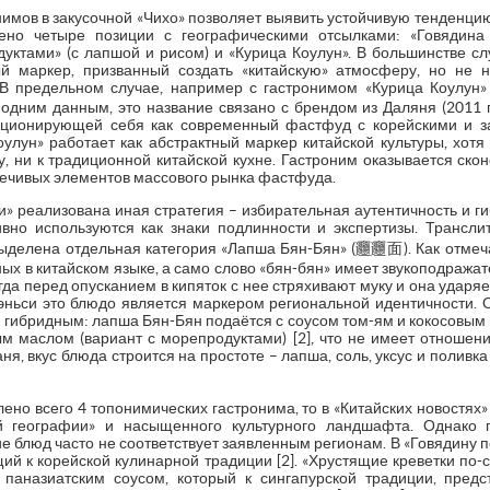
имов в закусочной «Чихо» позволяет выявить устойчивую тенденцию
но четыре позиции с географическими отсылками: «Говядина 
дуктами» (с лапшой и рисом) и «Курица Коулун». В большинстве с
 маркер, призванный создать «китайскую» атмосферу, но не н
 В предельном случае, например с гастронимом «Курица Коулу
одним данным, это название связано с брендом из Даляня (2011 г
зиционирующей себя как современный фастфуд с корейскими и за
оулун» работает как абстрактный маркер китайской культуры, хот
у, ни к традиционной китайской кухне. Гастроним оказывается ск
речивых элементов массового рынка фастфуда.
и» реализована иная стратегия – избирательная аутентичность и 
ивно используются как знаки подлинности и экспертизы. Трансл
ыделена отдельная категория «Лапша Бян-Бян» (𰻝𰻝面). Как отмеч
ых в китайском языке, а само слово «бян-бян» имеет звукоподража
огда перед опусканием в кипяток с нее стряхивают муку и она ударяет
эньси это блюдо является маркером региональной идентичности. 
гибридным: лапша Бян-Бян подаётся с соусом том-ям и кокосовым 
м маслом (вариант с морепродуктами) [2], что не имеет отношени
я, вкус блюда строится на простоте – лапша, соль, уксус и полив
но всего 4 топонимических гастронима, то в «Китайских новостях» 
й географии» и насыщенного культурного ландшафта. Однако
е блюд часто не соответствует заявленным регионам. В «Говядину 
ий к корейской кулинарной традиции [2]. «Хрустящие креветки по-
 паназиатским соусом, который к сингапурской традиции, пред