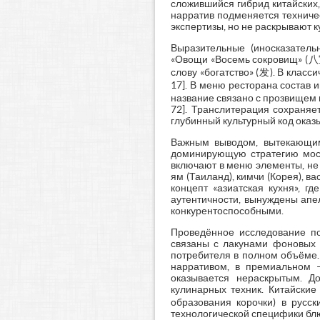
сложившийся гибрид китайских,
нарратив подменяется техниче
экспертизы, но не раскрывают к
Выразительные (иносказатель
«Овощи «Восемь сокровищ» (八宝
слову «богатство» (发). В клас
17]. В меню ресторана состав 
название связано с прозвищем п
72]. Транслитерация сохраняе
глубинный культурный код оказ
Важным выводом, вытекающим 
доминирующую стратегию моск
включают в меню элементы, не
ям (Таиланд), кимчи (Корея), в
концепт «азиатская кухня», 
аутентичности, вынуждены апе
конкурентоспособными.
Проведённое исследование по
связаны с лакунами фоновых з
потребителя в полном объёме.
нарративом, в премиальном –
оказывается нераскрытым. Д
кулинарных техник. Китайски
образования корочки) в русс
технологической специфики бл