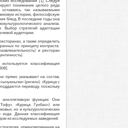
ских исследований [1]. Следуя
слируют понимание целого ряда
 оставаясь так называемыми
говековую историю, философскую
ния блюд. В последние годы она
окультурологического анализа.
. Выбор стратегий адаптации
елевой аудитории.
ресторанах, а также определить
ранных по принципу контраста:
азвлекательность) и ресторан
ентичность).
 используется классификация
308].
 прямо указывают на состав,
ычуаньски» (регион), «Курица с
е поддаются переводу, поскольку
и апеллятивную функции. Они
Тофу», «Курица Гунбао») или
ковых, но и культурологических
го кода. Данная классификация
ждом из исследуемых заведений.
стратегия, ориентированная на