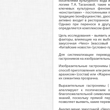
носителями культурного кода 
логике Т.А. Тагановой, такие
ключевых культурных феном
«константами» – постоянными п
традицию (конфуцианство, даос
активно входит в ресторанное
Однако при переносе в друг
определяется комплексом факто
Цель исследования – выявить и
факторы, влияющие на их выбо
закусочная «Чихо» (массовый
«Китайские новости» (условно-
Для систематизации перевод
гастронимов на изобразительные
Изобразительные гастронимы
способ приготовления или реги
арахисом» (состав) или «Жарены
их семантика прозрачна.
Выразительные гастронимы (
апеллируют к поэтическим о
благопожелательной символике 
знаний, поскольку прямой пер
позволяет выявить, какие пере
Анализ меню закусочной «Чихо