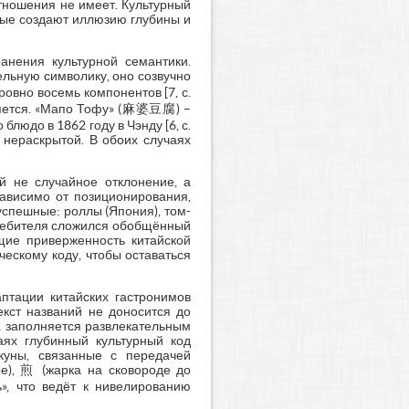
отношения не имеет. Культурный
рые создают иллюзию глубины и
анения культурной семантики.
льную символику, оно созвучно
овно восемь компонентов [7, с.
ясняется. «Мапо Тофу» (麻婆豆腐) –
людо в 1862 году в Чэнду [6, с.
 нераскрытой. В обоих случаях
й не случайное отклонение, а
ависимо от позиционирования,
спешные: роллы (Япония), том-
потребителя сложился обобщённый
щие приверженность китайской
ескому коду, чтобы оставаться
птации китайских гастронимов
екст названий не доносится до
а заполняется развлекательным
аях глубинный культурный код
куны, связанные с передачей
е), 煎 (жарка на сковороде до
», что ведёт к нивелированию