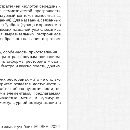
тратегией «золотой середины».
: семиотической прозрачности
ьтурный контекст выносится за
ения). Для названий, связанных
 «Гунбао» (курица с арахисом в
ческих названий уже сложились
ля выразительных гастронимов
 образного названия с кратким
, особенности приготовления –
ицы с развёрнутым описанием,
е платформы ресторана – сайт,
быстро и вкусно поесть, другим
их ресторанах – это не столько
оритет отдаётся доступности и
аётся образ аутентичности, но
ими элементами. Предлагаемая
ивностью меню и культурно-
межкультурной коммуникации в
 языка: учебник .М.: ВКН, 2024.