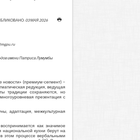
БЛИКОВАНО:
03 МАЯ 2026
@mgpu.ru
одов имени Патриса Лумумбы
е новости» (премиум-сегмент) –
гматическая редукция, ведущая
уты традиции сохраняются, но
многоуровневая презентация с
уны, адаптация, межкультурная
 воспринимается как значимое
я национальной кухни берут на
я в этом процессе вербальными