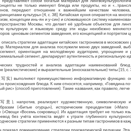
и представляют собой богатый материал для лингвокультурологиче
 концепты не только именуют блюда или продукты, но и «…тран
енов, передают отношение к важнейшим качествам человека,
ринципами культуры» [4, c. 38]. Китайская кухня опирается на мно
изм, концепции инь-ян и у-син) и сложившуюся систему наименова
 пространство Москвы, что делает её удобным объектом для лингв
ую культурную и языковую среду эти коды неизбежно меняются
ров: ценовым сегментом заведения, его концепцией и портретом ц
 описать стратегии адаптации китайских гастронимов в московских 
р. Материалом для анализа послужили меню двух заведений, выб
 сегмент, ориентация на молодёжную аудиторию, упрощение и р
премиальный сегмент, декларирует аутентичность и региональную ид
ческих трудностей и анализа адаптации наименований блюд
 (реалистические) и выразительные (иносказательные) типы [15, c. 
 (写实) выполняют преимущественно информативную функцию: они
он происхождения блюда. К ним относятся, например, «Говядина по-с
й рис» (способ приготовления). Такие названия, как правило, легч
写意), напротив, реализуют художественную, символическую 
бразам («Битые огурцы»), историческим прецедентам («Мапо 
(«Овощи «Восемь сокровищ»). Их адаптация требует не только язы
евод без учёта контекста ведёт к утрате глубинного культурно
водческие стратегии применяются к разным типам гастронимов в ка
» показал доминирование стратегии прагматической редукции. Эта 