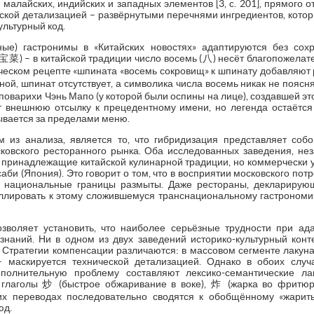
 малайских, индийских и западных элементов [3, c. 201], прямого 
ской детализацией – развёрнутыми перечнями ингредиентов, кото
ультурный код.
ные) гастронимы в «Китайских новостях» адаптируются без сохр
菜) – в китайской традиции число восемь (八) несёт благопожелате
сическом рецепте «шпината «восемь сокровищ» к шпинату добавляют р
иной, шпинат отсутствует, а символика числа восемь никак не по
оварихи Чэнь Мапо (у которой были оспины на лице), создавшей это б
т внешнюю отсылку к прецедентному имени, но легенда остаётся
ывается за пределами меню.
из анализа, является то, что гибридизация представляет собо
овского ресторанного рынка. Оба исследованных заведения, нез
 принадлежащие китайской кулинарной традиции, но коммерчески у
асаби (Япония). Это говорит о том, что в восприятии московского 
где национальные границы размыты. Даже рестораны, декларирую
ллировать к этому сложившемуся транснациональному гастрономич
зволяет установить, что наиболее серьёзные трудности при ада
наний. Ни в одном из двух заведений историко-культурный конт
 Стратегии компенсации различаются: в массовом сегменте лакун
 маскируется технической детализацией. Однако в обоих случ
ополнительную проблему составляют лексико-семантические ла
е глаголы 炒 (быстрое обжаривание в воке), 炸 (жарка во фритюр
ких переводах последовательно сводятся к обобщённому «жарить
юд.