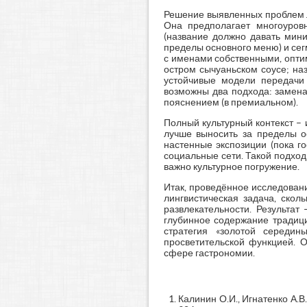
Решение выявленных проблем л
Она предполагает многоуровн
(название должно давать мини
пределы основного меню) и сег
с именами собственными, оптим
остром сычуаньском соусе; на
устойчивые модели передачи 
возможны два подхода: замена
пояснением (в премиальном).
Полный культурный контекст –
лучше выносить за пределы о
настенные экспозиции (пока г
социальные сети. Такой подход
важно культурное погружение.
Итак, проведённое исследовани
лингвистическая задача, скол
развлекательности. Результат
глубинное содержание традиц
стратегия «золотой середи
просветительской функцией. 
сфере гастрономии.
Калинин О.И., Игнатенко А.В