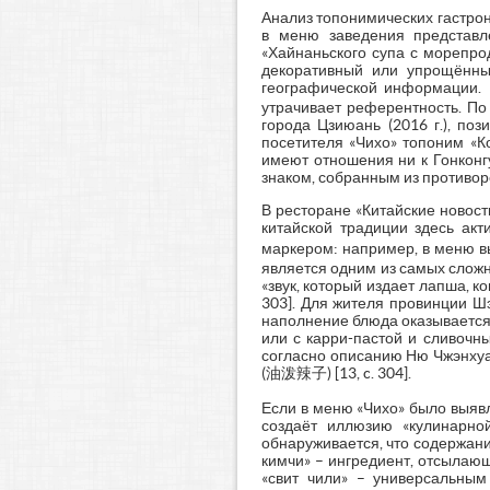
Анализ топонимических гастрон
в меню заведения представле
«Хайнаньского супа с морепро
декоративный или упрощённый
географической информации.
утрачивает референтность. По 
города Цзиюань (2016 г.), по
посетителя «Чихо» топоним «К
имеют отношения ни к Гонконг
знаком, собранным из противо
В ресторане «Китайские новост
китайской традиции здесь акт
маркером: например, в меню в
является одним из самых сложн
«звук, который издает лапша, к
303]. Для жителя провинции Ш
наполнение блюда оказывается 
или с карри-пастой и сливочны
согласно описанию Ню Чжэнхуан
(油泼辣子) [13, c. 304].
Если в меню «Чихо» было выявле
создаёт иллюзию «кулинарно
обнаруживается, что содержани
кимчи» – ингредиент, отсылающ
«свит чили» – универсальным