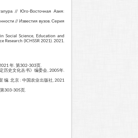
апура // Юго-Восточная Азия:
ности // Известия вузов. Серия
in Social Science, Education and
nce Research (ICHSSR 2021). 2021.
 年. 第302-303页.
保定历史文化丛书》编委会, 2005年.
. 北京 : 中国农业出版社, 2021
第303-305页.