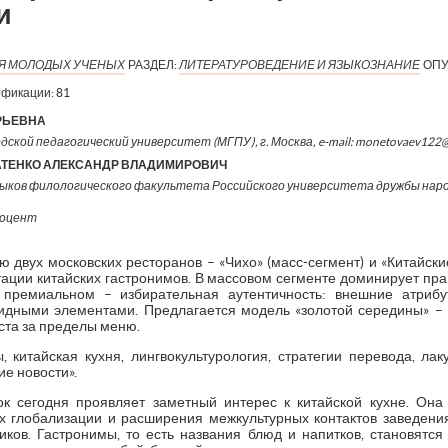
и
ИЯ МОЛОДЫХ УЧЕНЫХ
РАЗДЕЛ:
ЛИТЕРАТУРОВЕДЕНИЕ И ЯЗЫКОЗНАНИЕ
ОПУ
ификации:
81
РЬЕВНА
дской педагогический университет (МГПУ), г. Москва, e-mail: monetovaev122
АТЕНКО АЛЕКСАНДР ВЛАДИМИРОВИЧ
ыков филологического факультета Российского университета дружбы нар
доцент
двух московских ресторанов – «Чихо» (масс-сегмент) и «Китайски
тации китайских гастронимов. В массовом сегменте доминирует пра
В премиальном – избирательная аутентичность: внешние атриб
идными элементами. Предлагается модель «золотой середины» – 
ста за пределы меню.
 китайская кухня, лингвокультурология, стратегии перевода, лак
ие новости».
к сегодня проявляет заметный интерес к китайской кухне. Она
ях глобализации и расширения межкультурных контактов заведени
иков. Гастронимы, то есть названия блюд и напитков, становятс