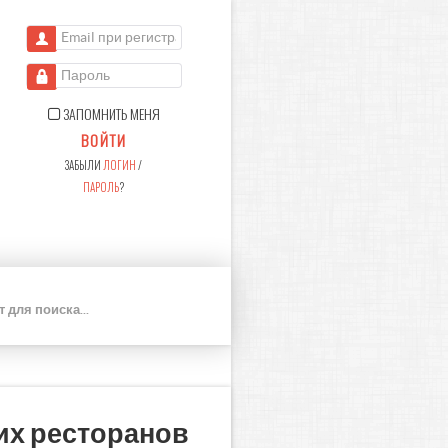
Email при регистрации
Пароль
ЗАПОМНИТЬ МЕНЯ
ВОЙТИ
ЗАБЫЛИ
ЛОГИН
/
ПАРОЛЬ
?
П
О
И
С
К
их ресторанов