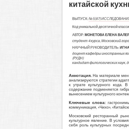
китайской кухн
ВЫПУСК:
№5(87) ИССЛЕДОВАН
Код уникальной десятичной класс
АВТОР:
МОНЕТОВА ЕЛЕНА ВАЛЕ
студент 4 курса, Московский горо
НАУЧНЫЙ РУКОВОДИТЕЛЬ:
ИГН
доцент кафедры иностранных яз
(РУДН)
кандидат филологических наук, 
Аннотация.
На материале меню 
анализируются стратегии адап
к утрате культурного кода. 
содержание подменяется гибр
вынесением культурного контек
Ключевые слова:
гастронимы,
коммуникация, «Чихо», «Китайск
Московский ресторанный рыно
культурное явление. В услови
себя роль культурных посредн