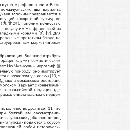
 к утрате референтности. Всего
по-сычуаньски», два варианта
лучаев топоним превращается в
есущий конкретной культурно-
н» (九龙鸡), топоним полностью
.), по другим – с франшизой из
падными корнями [8], [9]. Для
я реальные прототипы блюда не
онструированным маркетинговым
гибридизация. Внешние атрибуты
итерация служит семиотическим
ает Ню Чжэнхуань, иероглиф 𰻝
тельную природу: оно имитирует
ся о разделочную доску» [13, c.
Однако в московском ресторане
молоком (вариант с креветками)
я к шэньсийской традиции, где,
ка раскалённым маслом с перцем
их количество достигает 11, что
 при ближайшем рассмотрении
по-сычуаньски» добавлен «перец
сингапурски» подаются с соусом
ставляющей собой исторически