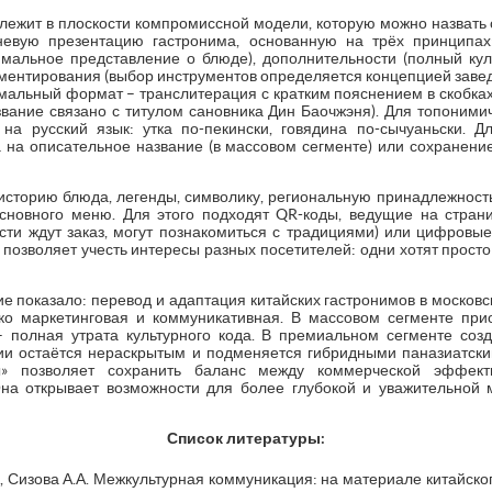
ежит в плоскости компромиссной модели, которую можно назвать с
евую презентацию гастронима, основанную на трёх принципах
мальное представление о блюде), дополнительности (полный кул
ментирования (выбор инструментов определяется концепцией завед
альный формат – транслитерация с кратким пояснением в скобках:
звание связано с титулом сановника Дин Баочжэня). Для топоними
на русский язык: утка по-пекински, говядина по-сычуаньски. Д
 на описательное название (в массовом сегменте) или сохранение
 историю блюда, легенды, символику, региональную принадлежность
сновного меню. Для этого подходят QR-коды, ведущие на стран
ости ждут заказ, могут познакомиться с традициями) или цифровы
 позволяет учесть интересы разных посетителей: одни хотят просто 
е показало: перевод и адаптация китайских гастронимов в московск
ько маркетинговая и коммуникативная. В массовом сегменте при
 – полная утрата культурного кода. В премиальном сегменте созд
ии остаётся нераскрытым и подменяется гибридными паназиатск
ны» позволяет сохранить баланс между коммерческой эффект
Она открывает возможности для более глубокой и уважительной 
Список литературы:
., Сизова А.А. Межкультурная коммуникация: на материале китайского