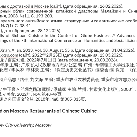
ны с доставкой в Москве (сайт)
. (дата обращения: 16.02.2026).
турный облик современной китайской диаспоры Малайзии и Синг
я, 2008. №11. С. 193-203.
овременного английского языка: структурные и семантические особен
№7(1). С. 38-41.
. (дата обращения: 28.12.2025).
lls of Sichuan Cuisine in the Context of Globe Business // Advances 
ngs of the 7th International Conference on Humanities and Social Scie
Xi'an. Xi'an, 2013. Vol. 38. August. 55 p
. (дата обращения: 01.04.2026).
1xxsp.com
(сайт), 2022年2月25日 (дата обращения: 15.03.2026).
度知道. 2022年7月11日 (дата обращения: 20.03.2026).
华康 主编 ; 广东省人民政府地方志办公室 编. 广州 : 华南理工大学出版社, 2021
化志 / 李风林, 申林景 主编 ; 《保定历史文化丛书》编委会 编. 保定 : 《
特产品志 / 路伟, 刘文海 主编 ; 重庆市农业农村委员会, 重庆市地方志办公室 编
 / 牛正寰 // 丝绸之路珍藏版 / 季成家 主编. 兰州 : 甘肃文化出版社, 2008年. 
美食. 2022年. №4. 第48-49页.
/ 外国语文论丛. 2018年. №8. 第305-315页.
d on Moscow Restaurants of Chinese Cuisine
ow City University, Moscow