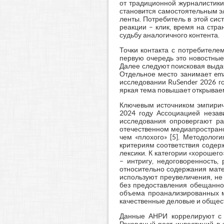
от традиционной журналистик
становится самостоятельным э
ленты. Потребитель в этой си
реакции – клик, время на стр
судьбу аналогичного контента.
Точки контакта с потребителе
первую очередь это новостные
Далее следуют поисковая выдач
Отдельное место занимает ema
исследовании RuSender 2026 го
яркая тема повышает открываем
Ключевым источником эмпириче
2024 году Ассоциацией незави
исследования опровергают ра
отечественном медиапространс
чем «плохого» [5]. Методолог
критериям соответствия соде
лексики. К категории «хорошег
– интригу, недоговоренность,
относительно содержания матер
используют преувеличения, н
без предоставления обещанной
объема проанализированных ма
качественные деловые и общес
Данные АНРИ коррелируют с р