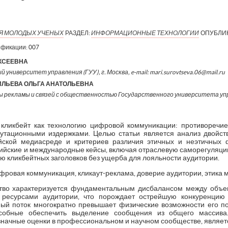
ИЯ МОЛОДЫХ УЧЕНЫХ
РАЗДЕЛ:
ИНФОРМАЦИОННЫЕ ТЕХНОЛОГИИ
ОПУБЛИ
ификации:
007
КСЕЕВНА
 университет управления (ГУУ), г. Москва, e-mail: mari.surovtseva.06@mail.ru
ЛЬЕВА ОЛЬГА АНАТОЛЬЕВНА
рекламы и связей с общественностью Государственного университета упр
т кликбейт как технологию цифровой коммуникации: противоречи
утационными издержками. Целью статьи является анализ двойств
йской медиасреде и критериев различия этичных и неэтичных 
сийские и международные кейсы, включая отраслевую саморегуляцию
 кликбейтных заголовков без ущерба для лояльности аудитории.
фровая коммуникация, кликаут-реклама, доверие аудитории, этика 
во характеризуется фундаментальным дисбалансом между объе
 ресурсами аудитории, что порождает острейшую конкуренцию 
ый поток многократно превышает физические возможности его п
особные обеспечить выделение сообщения из общего массива.
ачные оценки в профессиональном и научном сообществе, являетс