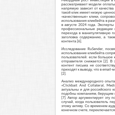
Рекордный рост инвестиций в 
рассматривают модели оплаты 
напрямую зависит от качества
такой клик имеет низкую ценно
«качественные» клики, сопров
использования кликбейта в ра
в августе 2024 года. Эксперты
профессиональные редакции в
перехода в манипулятивную пл
заголовка содержанию, а так
контента [6].
Исследование RuSender, посвя
использование кликбейта сопря
пользователей: если большое к
отправителя снижается [2]. В
контент письма не соответств
приходят к выводу, что в emai
[2].
Анализ международного опыта,
«Clickbait And Collateral, Me
актуальны и для российского 
подобны компаниям, берущим кр
[7]. Автор аргументирует эту
случай, когда пользователь п
этому активу. Со временем ауд
конечном счете, переключается