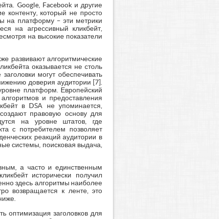
та. Google, Facebook и другие
е контенту, который не просто
ты на платформу – эти метрики
еся на агрессивный кликбейт,
есмотря на высокие показатели
кже развивают алгоритмические
ликбейта оказывается не столь
 заголовки могут обеспечивать
нижению доверия аудитории [7].
уровне платформ. Европейский
и алгоритмов и предоставления
кбейт в DSA не упоминается,
 создают правовую основу для
утся на уровне штатов, где
кта с потребителем позволяет
денческих реакций аудитории в
ые системы, поисковая выдача,
овным, а часто и единственным
кликбейт исторически получил
енно здесь алгоритмы наиболее
тро возвращается к ленте, это
ниже.
сть оптимизация заголовков для