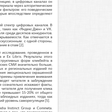
нкцию, в цифровых каналах он
териала через алгоритмические
м фильтром: его поведенческие
торые впоследствии определяют
ий спектр цифровых каналов. В
таких как «Яндекс.Дзен» и VK.
ля среди десятков конкурентов.
крываемости. Как отмечается в
искуссионным: с одной стороны,
ие в спам [2].
т исследование, проведенное в
и Ex Libris. Результаты этого
структивных форм кликбейта в
йских СМИ значительно больше,
ных и региональных изданий по
ания эмоционально окрашенной
ют приемы привлечения внимания
вводят читателя в заблуждение
ые сознательно искажают факты,
читателя для получения клика
не превышает 15-20% от общего
аблоидных изданиях, тогда как
й уровень саморегуляции [5].
ia Instinct Group и Commeta.