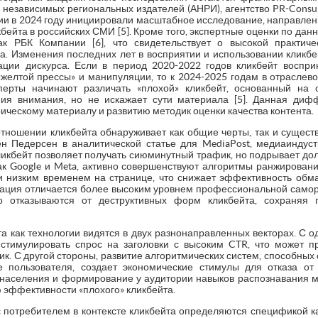
 независимых региональных издателей (АНРИ), агентство PR-Consu
ации в 2024 году инициировали масштабное исследование, направл
бейта в российских СМИ [5]. Кроме того, экспертные оценки по дан
ак РБК Компании [6], что свидетельствует о высокой практич
. Изменения последних лет в восприятии и использовании кликб
ции дискурса. Если в период 2020-2022 годов кликбейт воспр
«желтой прессы» и манипуляции, то к 2024-2025 годам в отрасле
ерты начинают различать «плохой» кликбейт, основанный на 
ия внимания, но не искажает сути материала [5]. Данная ди
ческому материалу и развитию методик оценки качества контента.
отношении кликбейта обнаруживает как общие черты, так и сущест
н Педерсен в аналитической статье для MediaPost, медиаиндус
ликбейт позволяет получать сиюминутный трафик, но подрывает дол
к Google и Meta, активно совершенствуют алгоритмы ранжировани
и низким временем на странице, что снижает эффективность обман
ация отличается более высоким уровнем профессиональной самор
но отказываются от деструктивных форм кликбейта, сохраняя 
а как технологии видятся в двух разнонаправленных векторах. С 
 стимулировать спрос на заголовки с высоким CTR, что может п
к. С другой стороны, развитие алгоритмических систем, способных 
пользователя, создает экономические стимулы для отказа от 
аселения и формирование у аудитории навыков распознавания м
 эффективности «плохого» кликбейта.
 потребителем в контексте кликбейта определяются спецификой к