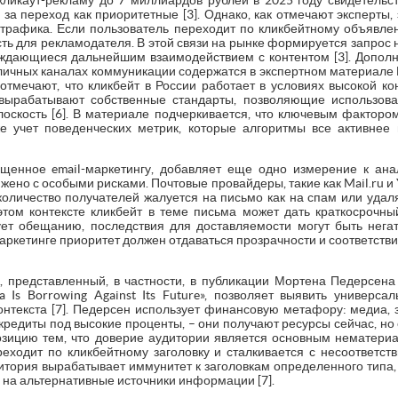
кликаут-рекламу до 7 миллиардов рублей в 2025 году свидетельст
за переход как приоритетные [3]. Однако, как отмечают эксперты,
 трафика. Если пользователь переходит по кликбейтному объявлен
сть для рекламодателя. В этой связи на рынке формируется запрос н
ождающиеся дальнейшим взаимодействием с контентом [3]. Допо
зличных каналах коммуникации содержатся в экспертном материале
 отмечают, что кликбейт в России работает в условиях высокой к
ырабатывают собственные стандарты, позволяющие использова
оскость [6]. В материале подчеркивается, что ключевым фактором
же учет поведенческих метрик, которые алгоритмы все активнее
щенное email-маркетингу, добавляет еще одно измерение к анал
жено с особыми рисками. Почтовые провайдеры, такие как Mail.ru и
оличество получателей жалуется на письмо как на спам или удаля
 этом контексте кликбейт в теме письма может дать краткосрочны
ует обещанию, последствия для доставляемости могут быть нег
l-маркетинге приоритет должен отдаваться прозрачности и соответст
 представленный, в частности, в публикации Мортена Педерсена
dia Is Borrowing Against Its Future», позволяет выявить универс
контекста [7]. Педерсен использует финансовую метафору: медиа,
едиты под высокие проценты, – они получают ресурсы сейчас, но 
 позицию тем, что доверие аудитории является основным нематер
ереходит по кликбейтному заголовку и сталкивается с несоответст
итория вырабатывает иммунитет к заголовкам определенного типа, 
 на альтернативные источники информации [7].