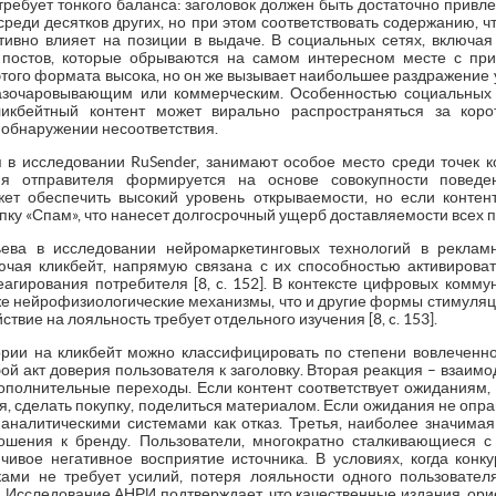
 требует тонкого баланса: заголовок должен быть достаточно привл
среди десятков других, но при этом соответствовать содержанию, 
ативно влияет на позиции в выдаче. В социальных сетях, включая 
постов, которые обрываются на самом интересном месте с пр
того формата высока, но он же вызывает наибольшее раздражение у
азочаровывающим или коммерческим. Особенностью социальных 
ликбейтный контент может вирально распространяться за кор
 обнаружении несоответствия.
я в исследовании RuSender, занимают особое место среди точек к
ия отправителя формируется на основе совокупности поведен
ет обеспечить высокий уровень открываемости, но если контент
опку «Спам», что нанесет долгосрочный ущерб доставляемости всех 
ьева в исследовании нейромаркетинговых технологий в реклам
ючая кликбейт, напрямую связана с их способностью активирова
агирования потребителя [8, c. 152]. В контексте цифровых коммун
же нейрофизиологические механизмы, что и другие формы стимуляци
твие на лояльность требует отдельного изучения [8, c. 153].
рии на кликбейт можно классифицировать по степени вовлеченно
бой акт доверия пользователя к заголовку. Вторая реакция – взаимо
 дополнительные переходы. Если контент соответствует ожиданиям,
я, сделать покупку, поделиться материалом. Если ожидания не опр
я аналитическими системами как отказ. Третья, наиболее значимая
ошения к бренду. Пользователи, многократно сталкивающиеся с 
ивое негативное восприятие источника. В условиях, когда конк
ами не требует усилий, потеря лояльности одного пользовател
. Исследование АНРИ подтверждает, что качественные издания, ор