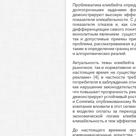
Проблематика кликбейта опре
долгосрочными задачами фо
демонстрируют высокую эффек
показатели кликабельности. С 
показателя отказов и, как с
дифференциации самого понятия
монолитным явлением: существ
так и допустимые приемы при
проблема, рассматриваемая в д
также в определении границ е
и алгоритмических реалий.
Актуальность темы кликбейт
рыночное, так и нормативное и
настоящее время не существу
рекламе» [4], в частности тр
потребителя в заблуждение отн
как нарушение законодательств
что повышает прозрачность ре
демонстрирует устойчивый рост
и Commeta, опубликованному Re
компании вложили в этот сегмен
в моделях оплаты за переход
экономической логике кликб
кликабельность и тем эффектив
До настоящего времени про
коммуникационные агентства,