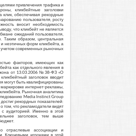
целями привлечения трафика и
оны, кликбейтные заголовки
 клик, обеспечивая рекордные
очарованию пользователя, росту
ожность вносит необходимость
воду, что кликбейт не является
обмане ожиданий пользователя,
. Таким образом, центральная
 и неэтичных форм кликбейта, а
с учетом современных рыночных
остью факторов, имеющих как
бейта как отдельного явления в
кона от 13.03.2006 №38-ФЗ «О
 кликбейтный заголовок вводит
вия могут быть квалифицированы
к маркировке интернет-рекламы,
кликбейта. Рыночная аналитика
ледованию Media Instinct Group
 достиг рекордных показателей:
 о том, что рекламодатели видят
 с аудиторией. Именно в этой
тельнее заголовок, тем выше
бюджет.
но отраслевые ассоциации и
и. Ключевыми игроками в этой