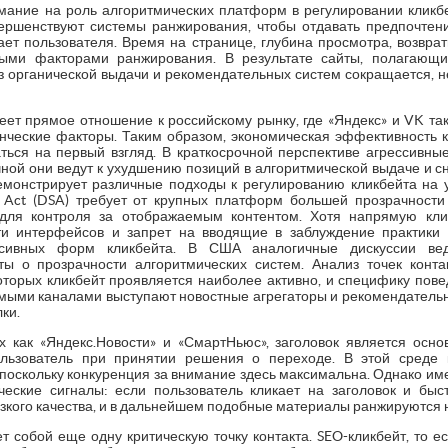
ание на роль алгоритмических платформ в регулировании кликбей
ершенствуют системы ранжирования, чтобы отдавать предпочтени
вает пользователя. Время на странице, глубина просмотра, возвра
ыми факторами ранжирования. В результате сайты, полагающи
из органической выдачи и рекомендательных систем сокращается, н
ет прямое отношение к российскому рынку, где «Яндекс» и VK та
ческие факторы. Таким образом, экономическая эффективность к
аться на первый взгляд. В краткосрочной перспективе агрессивные
чной они ведут к ухудшению позиций в алгоритмической выдаче и с
монстрирует различные подходы к регулированию кликбейта на 
es Act (DSA) требует от крупных платформ большей прозрачност
 для контроля за отображаемым контентом. Хотя напрямую кли
ти интерфейсов и запрет на вводящие в заблуждение практики
ссивных форм кликбейта. В США аналогичные дискуссии вед
ты о прозрачности алгоритмических систем. Анализ точек конта
которых кликбейт проявляется наиболее активно, и специфику пове
имыми каналами выступают новостные агрегаторы и рекомендательн
ки.
их как «Яндекс.Новости» и «СмартНьюс», заголовок является осн
льзователь при принятии решения о переходе. В этой среде 
поскольку конкуренция за внимание здесь максимальна. Однако им
еские сигналы: если пользователь кликает на заголовок и быс
изкого качества, и в дальнейшем подобные материалы ранжируются 
 собой еще одну критическую точку контакта. SEO-кликбейт, то е