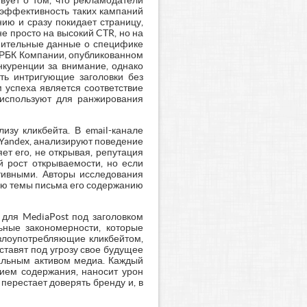
вует о том, что рекламодатели
 эффективность таких кампаний
ию и сразу покидает страницу,
е просто на высокий CTR, но на
лнительные данные о специфике
 РБК Компании, опубликованном
онкуренции за внимание, однако
ть интригующие заголовки без
 успеха является соответствие
 используют для ранжирования
изу кликбейта. В email-канале
 Yandex, анализируют поведение
ет его, не открывая, репутация
й рост открываемости, но если
ативными. Авторы исследования
вию темы письма его содержанию
 для MediaPost под заголовком
альные закономерности, которые
 злоупотребляющие кликбейтом,
ставят под угрозу свое будущее
иальным активом медиа. Каждый
вием содержания, наносит урон
перестает доверять бренду и, в