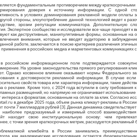
деляется фундаментальным противоречием между краткосрочными 
рмирования доверия к источнику информации. С одной стор
тивность в условиях доминирования рекламной модели оплаты за
другой стороны, злоупотребление данной технологией ведет к раз
ледствие, эрозии репутации коммуникатора. Дополнительную сл
. Экспертное сообщество и исследователи все чаще приходят к вы
уют как деструктивные, манипулятивные формы, основанные на 
влечения внимания, которые не вводят аудиторию в заблуждение
анной работе, заключается в поиске критериев различения этичных
го применения в российских медиа и маркетинговых коммуникациях 
а в российском информационном поле подтверждается совокупн
змерение. На уровне законодательства прямого регулирования клик
ет. Однако косвенное влияние оказывают нормы Федерального за
ебования к достоверности рекламной информации. В случае если
осительно свойств товара или характера информации, такие дейст
а о рекламе. Кроме того, с 2024 года вступили в силу требования 
кламных размещений, но напрямую не ограничивает использование 
 интереса к форматам, основанным на оплате за клик. Согласно исс
tail.ru в декабре 2025 года, объем рынка кликаут-рекламы в России
т почти 7 миллиардов рублей [3]. Данная динамика свидетельствует
 наиболее предсказуемый и измеримый способ взаимодействия
ейт находит свою институциональную основу: чем привлека
нее, с точки зрения краткосрочных метрик, расходуется рекламный 
блематикой кликбейта в России занимались преимуществен
 тогда как академические исследования остаются фрагментарным