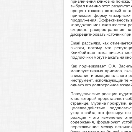
привлечения кликов из поиска,
выбрал именно этот результат 
процент отказов, который нег
принимает форму «тизерных» 
продолжения. Эффективность э
«продолжение» оказывается р
скорость распространения: к
дискредитировать источник при
Email-рассылки, как отмечаетс
высоки, потому что репутац
Кликбейтная тема письма мож
подписчики могут нажать на кн
Как подчеркивает О.А. Васил
манипулятивных приемов, вкл
внимания и эмоционального ре
инструмент, использующий те 
однако его долгосрочное воздейс
Поведенческие реакции аудито
клик, который представляет со
странице, глубина прокрутки,
целевое действие – подписатьс
уход с сайта, что фиксируетс
реакция – это изменение отн
содержания, формируют устойч
переключение между источник
будущих взаимодействий с ним