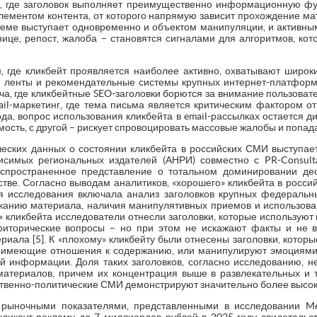
и, где заголовок выполняет преимущественно информационную фу
лементом контента, от которого напрямую зависит прохождение ма
стеме выступает одновременно и объектом манипуляции, и активны
анице, репост, жалоба – становятся сигналами для алгоритмов, ко
м, где кликбейт проявляется наиболее активно, охватывают широк
 ленты и рекомендательные системы крупных интернет-платформ, 
а, где кликбейтные SEO-заголовки борются за внимание пользовате
il-маркетинг, где тема письма является критическим фактором от
да, вопрос использования кликбейта в email-рассылках остается д
ость, с другой – рискует спровоцировать массовые жалобы и попадан
ских данных о состоянии кликбейта в российских СМИ выступае
симых региональных издателей (АНРИ) совместно с PR-Consulta 
спространенное представление о тотальном доминировании де
тве. Согласно выводам аналитиков, «хорошего» кликбейта в росси
ия исследования включала анализ заголовков крупных федераль
ржанию материала, наличия манипулятивных приемов и использов
о» кликбейта исследователи отнесли заголовки, которые использу
 риторические вопросы – но при этом не искажают факты и не 
иала [5]. К «плохому» кликбейту были отнесены заголовки, котор
е имеющие отношения к содержанию, или манипулируют эмоциями 
 информации. Доля таких заголовков, согласно исследованию, 
териалов, причем их концентрация выше в развлекательных и т
твенно-политические СМИ демонстрируют значительно более высоки
ыночными показателями, представленными в исследовании Med