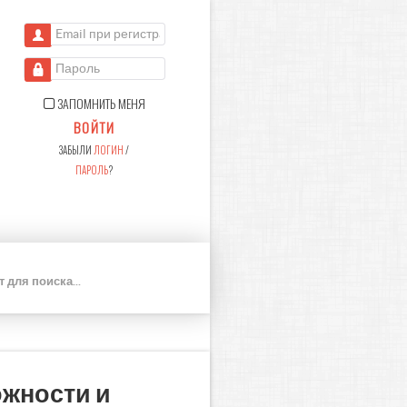
Email при регистрации
Пароль
ЗАПОМНИТЬ МЕНЯ
ВОЙТИ
ЗАБЫЛИ
ЛОГИН
/
ПАРОЛЬ
?
П
О
И
С
К
ожности и