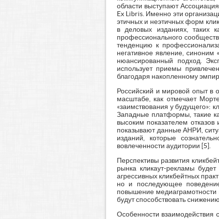
области выступают Ассоциация
Ex Libris. Именно эти организ
этичных и неэтичных форм клик
в деловых изданиях, таких к
профессионального сообщества
тенденцию к профессионализа
негативное явление, синоним 
нюансированный подход. Эксп
использует приемы привлечен
благодаря накопленному эмпири
Российский и мировой опыт в 
масштабе, как отмечает Морте
«заимствования у будущего»: к
Западные платформы, такие ка
высоким показателем отказов 
показывают данные АНРИ, ситу
изданий, которые сознатель
вовлеченности аудитории [5].
Перспективы развития кликбейт
рынка кликаут-рекламы будет
агрессивных кликбейтных практи
но и последующее поведение 
повышение медиаграмотности н
будут способствовать снижению
Особенности взаимодействия с