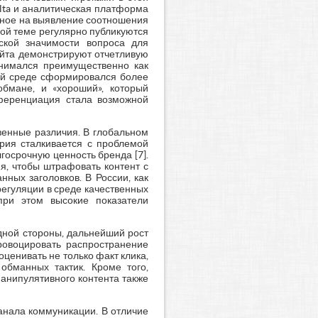
lta и аналитическая платформа
енное на выявление соотношения
ной теме регулярно публикуются
еской значимости вопроса для
ейта демонстрируют отчетливую
инимался преимущественно как
вой среде сформировался более
обмане, и «хороший», который
фференциация стала возможной
венные различия. В глобальном
трия сталкивается с проблемой
госрочную ценность бренда [7].
я, чтобы штрафовать контент с
ных заголовков. В России, как
егуляции в среде качественных
при этом высокие показатели
одной стороны, дальнейший рост
ровоцировать распространение
оценивать не только факт клика,
обманных тактик. Кроме того,
анипулятивного контента также
анала коммуникации. В отличие