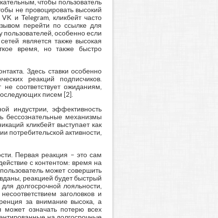
екательным, чтобы пользователь
чтобы не провоцировать высокий
VK и Telegram, кликбейт часто
изывом перейти по ссылке для
 пользователей, особенно если
сетей является также высокая
откое время, но также быстро
онтакта. Здесь ставки особенно
ческих реакций подписчиков.
 не соответствует ожиданиям,
последующих писем [2].
ной индустрии, эффективность
ть бессознательные механизмы
икаций кликбейт выступает как
и потребительской активности,
сти. Первая реакция – это сам
действие с контентом: время на
 пользователь может совершить
авданы, реакцией будет быстрый
 для долгосрочной лояльности,
несоответствием заголовков и
уренция за внимание высока, а
я может означать потерю всех
иентированные на долгосрочные