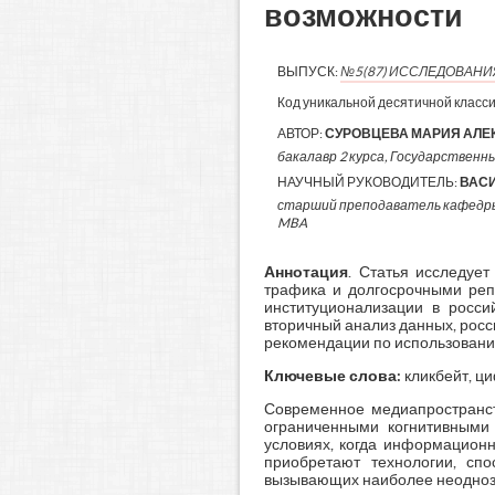
возможности
ВЫПУСК:
№5(87) ИССЛЕДОВАН
Код уникальной десятичной класс
АВТОР:
СУРОВЦЕВА МАРИЯ АЛЕ
бакалавр 2 курса, Государственный
НАУЧНЫЙ РУКОВОДИТЕЛЬ:
ВАСИ
старший преподаватель кафедры 
MBA
Аннотация
. Статья исследуе
трафика и долгосрочными реп
институционализации в росси
вторичный анализ данных, рос
рекомендации по использованию
Ключевые слова:
кликбейт, ци
Современное медиапространст
ограниченными когнитивными
условиях, когда информационн
приобретают технологии, сп
вызывающих наиболее неоднозн