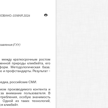
КОВАНО:
03 МАЯ 2026
авления (ГУУ)
е между краткосрочным ростом
енной природы кликбейта, его
форм. Методологическая база:
 и профстандарты. Результат –
медиа, российские СМИ.
мом производимого контента и
за внимание пользователя. В
отребления, особую значимость
 Одной из таких технологий,
я кликбейт.