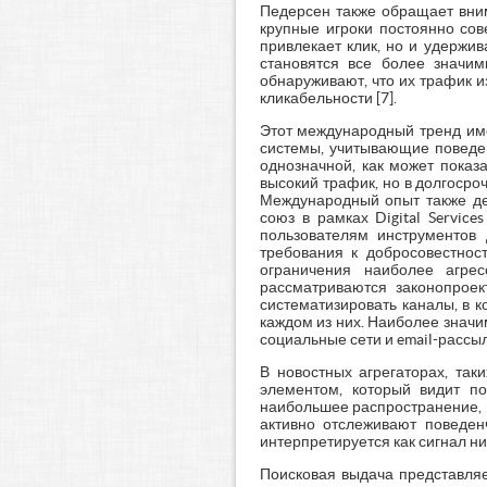
Педерсен также обращает вним
крупные игроки постоянно сов
привлекает клик, но и удержи
становятся все более значим
обнаруживают, что их трафик 
кликабельности [7].
Этот международный тренд име
системы, учитывающие поведен
однозначной, как может показ
высокий трафик, но в долгосро
Международный опыт также де
союз в рамках Digital Servic
пользователям инструментов
требования к добросовестнос
ограничения наиболее агре
рассматриваются законопроек
систематизировать каналы, в 
каждом из них. Наиболее знач
социальные сети и email-рассыл
В новостных агрегаторах, так
элементом, который видит по
наибольшее распространение, 
активно отслеживают поведенч
интерпретируется как сигнал н
Поисковая выдача представляет