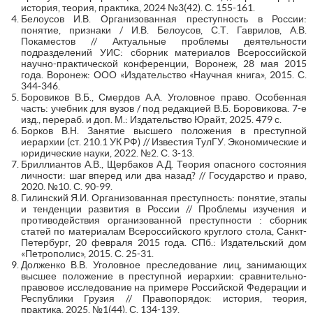
история, теория, практика, 2024 №3(42). С. 155-161.
Белоусов И.В. Организованная преступность в России:
понятие, признаки / И.В. Белоусов, С.Т. Гаврилов, А.В.
Покаместов // Актуальные проблемы деятельности
подразделений УИС: сборник материалов Всероссийской
научно-практической конференции, Воронеж, 28 мая 2015
года. Воронеж: ООО «Издательство «Научная книга», 2015. С.
344-346.
Боровиков В.Б., Смердов А.А. Уголовное право. Особенная
часть: учебник для вузов / под редакцией В.Б. Боровикова. 7-е
изд., перераб. и доп. М.: Издательство Юрайт, 2025. 479 с.
Борков В.Н. Занятие высшего положения в преступной
иерархии (ст. 210.1 УК РФ) // Известия ТулГУ. Экономические и
юридические науки, 2022. №2. С. 3-13.
Бриллиантов А.В., Щербаков А.Д. Теория опасного состояния
личности: шаг вперед или два назад? // Государство и право,
2020. №10. С. 90-99.
Гилинский Я.И. Организованная преступность: понятие, этапы
и тенденции развития в России // Проблемы изучения и
противодействия организованной преступности : сборник
статей по материалам Всероссийского круглого стола, Санкт-
Петербург, 20 февраля 2015 года. СПб.: Издательский дом
«Петрополис», 2015. С. 25-31.
Долженко В.В. Уголовное преследование лиц, занимающих
высшее положение в преступной иерархии: сравнительно-
правовое исследование на примере Российской Федерации и
Республики Грузия // Правопорядок: история, теория,
практика, 2025. №1(44). С. 134-139.