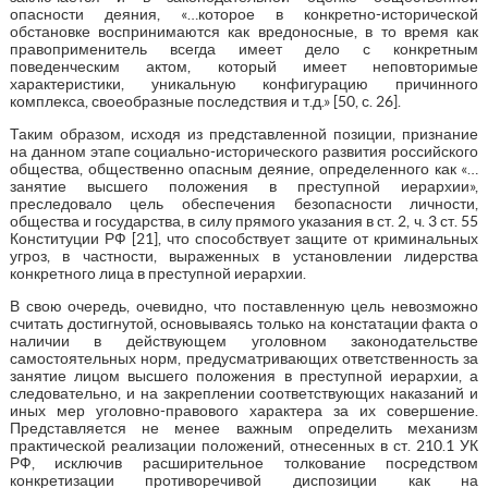
опасности деяния, «…которое в конкретно-исторической
обстановке воспринимаются как вредоносные, в то время как
правоприменитель всегда имеет дело с конкретным
поведенческим актом, который имеет неповторимые
характеристики, уникальную конфигурацию причинного
комплекса, своеобразные последствия и т.д.» [50, с. 26].
Таким образом, исходя из представленной позиции, признание
на данном этапе социально-исторического развития российского
общества, общественно опасным деяние, определенного как «…
занятие высшего положения в преступной иерархии»,
преследовало цель обеспечения безопасности личности,
общества и государства, в силу прямого указания в ст. 2, ч. 3 ст. 55
Конституции РФ [21], что способствует защите от криминальных
угроз, в частности, выраженных в установлении лидерства
конкретного лица в преступной иерархии.
В свою очередь, очевидно, что поставленную цель невозможно
считать достигнутой, основываясь только на констатации факта о
наличии в действующем уголовном законодательстве
самостоятельных норм, предусматривающих ответственность за
занятие лицом высшего положения в преступной иерархии, а
следовательно, и на закреплении соответствующих наказаний и
иных мер уголовно-правового характера за их совершение.
Представляется не менее важным определить механизм
практической реализации положений, отнесенных в ст. 210.1 УК
РФ, исключив расширительное толкование посредством
конкретизации противоречивой диспозиции как на