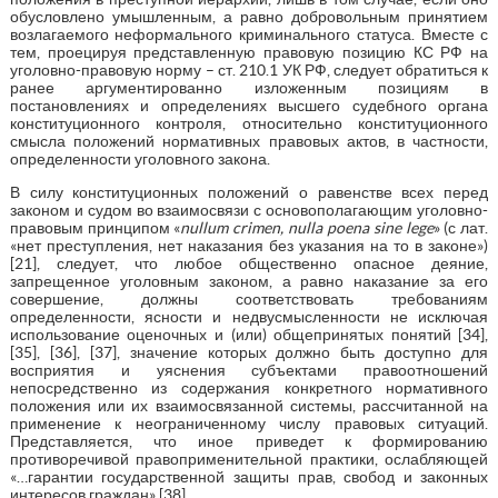
обусловлено умышленным, а равно добровольным принятием
возлагаемого неформального криминального статуса. Вместе с
тем, проецируя представленную правовую позицию КС РФ на
уголовно-правовую норму – ст. 210.1 УК РФ, следует обратиться к
ранее аргументированно изложенным позициям в
постановлениях и определениях высшего судебного органа
конституционного контроля, относительно конституционного
смысла положений нормативных правовых актов, в частности,
определенности уголовного закона.
В силу конституционных положений о равенстве всех перед
законом и судом во взаимосвязи с основополагающим уголовно-
правовым принципом «
nullum crimen, nulla poena sine lege
» (с лат.
«нет преступления, нет наказания без указания на то в законе»)
[21], следует, что любое общественно опасное деяние,
запрещенное уголовным законом, а равно наказание за его
совершение, должны соответствовать требованиям
определенности, ясности и недвусмысленности не исключая
использование оценочных и (или) общепринятых понятий [34],
[35], [36], [37], значение которых должно быть доступно для
восприятия и уяснения субъектами правоотношений
непосредственно из содержания конкретного нормативного
положения или их взаимосвязанной системы, рассчитанной на
применение к неограниченному числу правовых ситуаций.
Представляется, что иное приведет к формированию
противоречивой правоприменительной практики, ослабляющей
«…гарантии государственной защиты прав, свобод и законных
интересов граждан» [38].