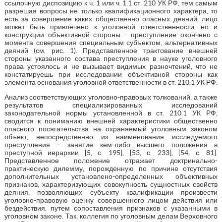
ссылочную диспозицию к ч. 1 или ч. 1.1 ст. 210 УК РФ, тем самым
разрешая вопросы не только квалификационного характера, то
есть за совершение каких общественно опасных деяний, лицо
может быть привлечено к уголовной ответственности, но и
конструкции объективной стороны - преступление окончено с
момента совершения специальным субъектом, альтернативных
деяний (см. рис. 1). Представленное трактование внешней
стороны указанного состава преступления в науке уголовного
права устоялось и не вызывает видимых разночтений, что не
констатируешь при исследовании объективной стороны как
элемента основания уголовной ответственности в ст. 210.1 УК РФ.
Анализ соответствующих уголовно-правовых толкований, а также
результатов специализированных исследований
законодательной нормы установленной в ст. 210.1 УК РФ,
сводится к пониманию внешней характеристики общественно
опасного посягательства на охраняемый уголовным законом
объект, непосредственно из наименования исследуемого
преступления – занятие кем-либо высшего положения в
преступной иерархии [5, с. 195], [53, с. 233], [54, с. 81].
Представленное положение отражает доктринально-
практическую дилемму, порожденную по причине отсутствия
дополнительных установлено-определенных объективных
признаков, характеризующих совокупность сущностных свойств
деяния, позволяющих субъекту квалификации произвести
уголовно-правовую оценку совершенного лицом действия или
бездействия, путем сопоставления признаков с указанными в
уголовном законе. Так, коллегия по уголовным делам Верховного