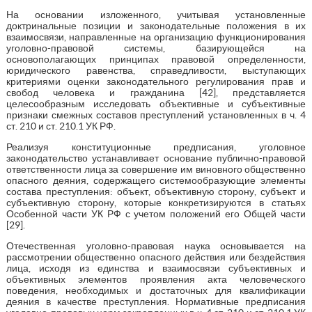
На основании изложенного, учитывая установленные
доктринальные позиции и законодательные положения в их
взаимосвязи, направленные на организацию функционирования
уголовно-правовой системы, базирующейся на
основополагающих принципах правовой определенности,
юридического равенства, справедливости, выступающих
критериями оценки законодательного регулирования прав и
свобод человека и гражданина [42], представляется
целесообразным исследовать объективные и субъективные
признаки смежных составов преступлений установленных в ч. 4
ст. 210 и ст. 210.1 УК РФ.
Реализуя конституционные предписания, уголовное
законодательство устанавливает основание публично-правовой
ответственности лица за совершение им виновного общественно
опасного деяния, содержащего системообразующие элементы
состава преступления: объект, объективную сторону, субъект и
субъективную сторону, которые конкретизируются в статьях
Особенной части УК РФ с учетом положений его Общей части
[29].
Отечественная уголовно-правовая наука основывается на
рассмотрении общественно опасного действия или бездействия
лица, исходя из единства и взаимосвязи субъективных и
объективных элементов проявления акта человеческого
поведения, необходимых и достаточных для квалификации
деяния в качестве преступления. Нормативные предписания