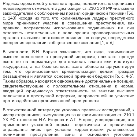
Ряд исследователей уголовного права, положительно оценивают
нововведения отмечая, что диспозиция ст. 210.1 УК РФ «изложена
законодателем с соблюдением правил юридической техники» [56,
с. 143] исходя из того, что криминальные лидеры преступного
мира принимают участие в совершении преступления, как
правило, посредством использования подчиненных им лиц
оставаясь незамеченным в поле зрения правоохранительных
органов, оказывая негативное влияние на социум, посредством
внедрения идеологии в общественное сознание [1, с. 6].
В частности, В.Н. Борков заключает, что лица, занимающие
высшее положение в преступной иерархии, посягают прежде
всего не на нормальную деятельность власти или институты
государства, а на безопасность всего общества аргументируя
тем, что организованная криминализация делает граждан
беззащитней и является основной причиной бедности [6, с. 4-5].
Таким образом, находятся однозначные доктринальные позиции,
свидетельствующие о положительном отношении к норме,
вводящей юридическую ответственность за занятие высшего
положения в преступной иерархии, направленной на усиление
противодействия организованной преступности.
В отечественной литературе уголовно-правовых исследований, к
числу сторонников, выступающих за декриминализацию ст. 210.1
УК РФ относятся Н.А. Егорова и А.Г. Егоров, утверждающие, что
применение указанной нормы теоретически и практически
оправданны лишь при условии корректировки устоявшегося
понимания преступления, вины и основания уголовной