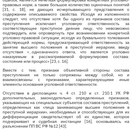
правовых норм, а также большое количество оценочных понятий
[31, с. 18], не дающих исчерпывающего представления о
содержании описываемого свойства. Исходя из изложенного
следует, что отсутствие хотя бы одного из признаков состава
преступления исключает уголовную ответственность за
соответствующее преступное деяние лицу, что невозможно
подтвердить или опровергнуть при возникновении конкретной
уголовно-правовой ситуации, исходя из буквального толкования
действующей нормы, предусматривающей ответственность за
занятие высшего положения в преступной иерархии, ввиду
отсутствия «…однозначного ответа, что является уголовно
наказуемым в рассматриваемой формулировке состава:
состояние или процесс» [23, с. 16].
Вместе с тем, признаки объективной стороны состава
преступления не только сопряжены между собой, но и
взаимосвязаны с признаками, характеризующими иные
элементы основания уголовной ответственности.
Отсутствие в диспозициях ч. 4 ст. 210 и ст. 210.1 УК РФ
дополнительных, законодательно определенных признаков,
указывающих на специальных субъектов составов преступлений,
определенных как «лица занимающие высшее положение в
преступной иерархии», необходимых и способствующих для их
дифференциации свидетельствует об их единстве, которое
подчеркивает и судебная инстанции [16], основываясь на
разъяснении ПП ВС РФ №12 [43].