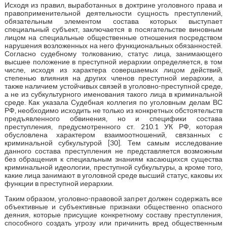
Исходя из правил, выработанных в доктрине уголовного права и
правоприменительной деятельности сущность преступлений,
обязательным элементом состава которых выступает
специальный субъект, заключается в посягательстве виновным
лицом на специальные общественные отношения посредством
нарушения возложенных на него функциональных обязанностей.
Согласно судебному толкованию, статус лица, занимающего
высшее положение в преступной иерархии определяется, в том
числе, исходя из характера совершаемых лицом действий,
степенью влияния на других членов преступной иерархии, а
также наличием устойчивых связей в уголовно-преступной среде,
а не из субкультурного именования такого лица в криминальной
среде. Как указала Судебная коллегия по уголовным делам ВС
РФ, необходимо исходить не только из конкретных обстоятельств
предъявленного обвинения, но и специфики состава
преступления, предусмотренного ст. 210.1 УК РФ, которая
обусловлена характером взаимоотношений, связанных с
криминальной субкультурой [30]. Тем самым исследование
данного состава преступления не представляется возможным
без обращения к специальным знаниям касающихся существа
криминальной идеологии, преступной субкультуры, а кроме того,
какие лица занимают в уголовной среде высший статус, каковы их
функции в преступной иерархии.
Таким образом, уголовно-правовой запрет должен содержать все
объективные и субъективные признаки общественно опасного
деяния, которые присущие конкретному составу преступления,
способного создать угрозу или причинить вред общественным