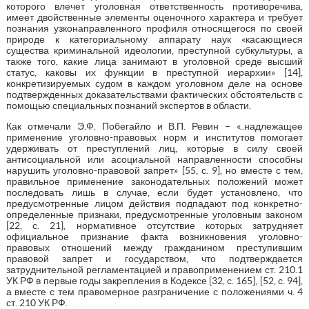
которого влечет уголовная ответственность противоречива,
имеет двойственные элементы оценочного характера и требует
познания узконаправленного профиля относящегося по своей
природе к категориальному аппарату наук «касающиеся
существа криминальной идеологии, преступной субкультуры, а
также того, какие лица занимают в уголовной среде высший
статус, каковы их функции в преступной иерархии» [14],
конкретизируемых судом в каждом уголовном деле на основе
подтвержденных доказательствами фактических обстоятельств с
помощью специальных познаний экспертов в области.
Как отмечали Э.Ф. Побегайло и В.П. Ревин – «..надлежащее
применение уголовно-правовых норм и институтов помогает
удерживать от преступлений лиц, которые в силу своей
антисоциальной или асоциальной направленности способны
нарушить уголовно-правовой запрет» [55, с. 9], но вместе с тем,
правильное применение законодательных положений может
последовать лишь в случае, если будет установлено, что
предусмотренные лицом действия подпадают под конкретно-
определенные признаки, предусмотренные уголовным законом
[22, с. 21], нормативное отсутствие которых затрудняет
официальное признание факта возникновения уголовно-
правовых отношений между гражданином преступившим
правовой запрет и государством, что подтверждается
затруднительной регламентацией и правоприменением ст. 210.1
УК РФ в первые годы закрепления в Кодексе [32, с. 165], [52, с. 94],
а вместе с тем правомерное разграничение с положениями ч. 4
ст. 210 УК РФ.