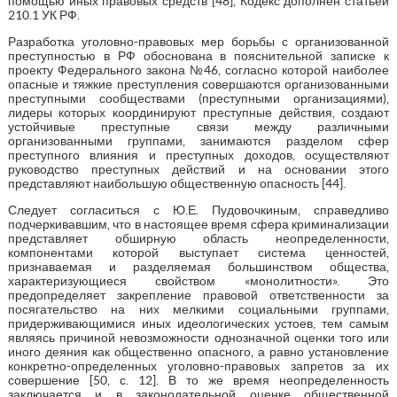
помощью иных правовых средств [48], Кодекс дополнен статьей
210.1 УК РФ.
Разработка уголовно-правовых мер борьбы с организованной
преступностью в РФ обоснована в пояснительной записке к
проекту Федерального закона №46, согласно которой наиболее
опасные и тяжкие преступления совершаются организованными
преступными сообществами (преступными организациями),
лидеры которых координируют преступные действия, создают
устойчивые преступные связи между различными
организованными группами, занимаются разделом сфер
преступного влияния и преступных доходов, осуществляют
руководство преступных действий и на основании этого
представляют наибольшую общественную опасность [44].
Следует согласиться с Ю.Е. Пудовочкиным, справедливо
подчеркивавшим, что в настоящее время сфера криминализации
представляет обширную область неопределенности,
компонентами которой выступает система ценностей,
признаваемая и разделяемая большинством общества,
характеризующиеся свойством «монолитности». Это
предопределяет закрепление правовой ответственности за
посягательство на них мелкими социальными группами,
придерживающимися иных идеологических устоев, тем самым
являясь причиной невозможности однозначной оценки того или
иного деяния как общественно опасного, а равно установление
конкретно-определенных уголовно-правовых запретов за их
совершение [50, с. 12]. В то же время неопределенность
заключается и в законодательной оценке общественной