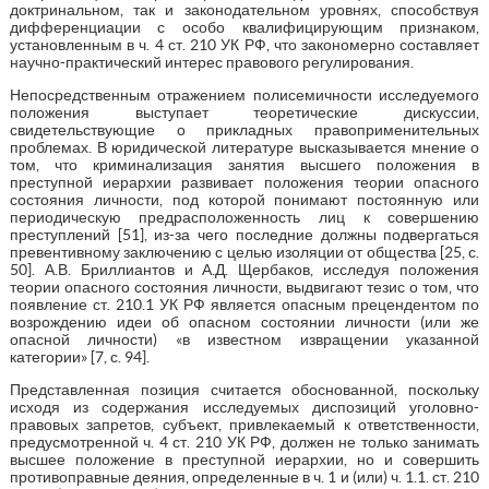
доктринальном, так и законодательном уровнях, способствуя
дифференциации с особо квалифицирующим признаком,
установленным в ч. 4 ст. 210 УК РФ, что закономерно составляет
научно-практический интерес правового регулирования.
Непосредственным отражением полисемичности исследуемого
положения выступает теоретические дискуссии,
свидетельствующие о прикладных правоприменительных
проблемах. В юридической литературе высказывается мнение о
том, что криминализация занятия высшего положения в
преступной иерархии развивает положения теории опасного
состояния личности, под которой понимают постоянную или
периодическую предрасположенность лиц к совершению
преступлений [51], из-за чего последние должны подвергаться
превентивному заключению с целью изоляции от общества [25, с.
50]. А.В. Бриллиантов и А.Д. Щербаков, исследуя положения
теории опасного состояния личности, выдвигают тезис о том, что
появление ст. 210.1 УК РФ является опасным прецендентом по
возрождению идеи об опасном состоянии личности (или же
опасной личности) «в известном извращении указанной
категории» [7, с. 94].
Представленная позиция считается обоснованной, поскольку
исходя из содержания исследуемых диспозиций уголовно-
правовых запретов, субъект, привлекаемый к ответственности,
предусмотренной ч. 4 ст. 210 УК РФ, должен не только занимать
высшее положение в преступной иерархии, но и совершить
противоправные деяния, определенные в ч. 1 и (или) ч. 1.1. ст. 210