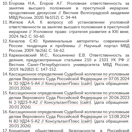
Егорова Н.А., Егоров А.Г. Уголовная ответственность за
занятие высшего положения в преступной иерархии:
продолжение дискуссии // Вестник Волгоградской академии
МВД России, 2020. №1(52). С. 34-44.
Житков А.А. К вопросу об установлении уголовной
ответственности за занятие высшего положения в преступной
иерархии // Уголовное право: стратегия развития в XXI веке,
2024. №2. С. 50-60.
Качалов С.Ю. Криминальные авторитеты современной
России: тенденции и проблемы // Научный портал МВД
России, 2009. №2(6). С. 56-62.
Кармановский М.С., Косьяненко Е.В. Ответственность за
деяния, предусмотренные статьями 210 и 2101 УК РФ //
Вестник Санкт-Петербургского университета МВД России,
2019. №2(82). С. 147-152.
Кассационное определение Судебной коллегии по уголовным
делам Верховного Суда Российской Федерации от 07.05.2024
N 32-УД24-5-А4 // КонсультантПлюс (сайт)
. (дата обращения:
20.01.2026).
Кассационное определение Судебной коллегии по уголовным
делам Верховного Суда Российской Федерации от 20.06.2023
N 2-УД23-9-А2 // КонсультантПлюс (сайт)
. (дата обращения:
20.01.2026).
Кассационное определение Судебной коллегии по уголовным
делам Верховного Суда Российской Федерации от 13.08.2024
N 82-УД24-5-А2 // КонсультантПлюс (сайт)
. (дата обращения:
20.01.2026).
Концепция общественной безопасности в Российской