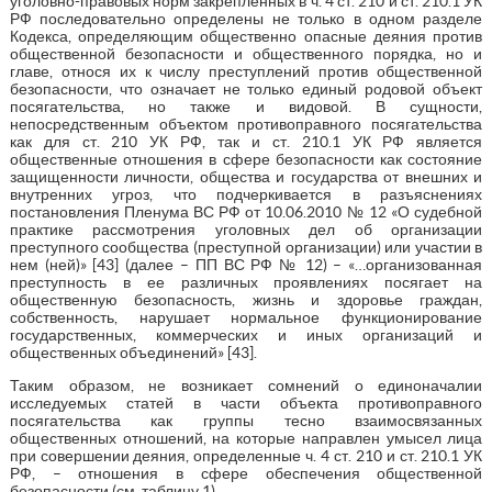
уголовно-правовых норм закрепленных в ч. 4 ст. 210 и ст. 210.1 УК
РФ последовательно определены не только в одном разделе
Кодекса, определяющим общественно опасные деяния против
общественной безопасности и общественного порядка, но и
главе, относя их к числу преступлений против общественной
безопасности, что означает не только единый родовой объект
посягательства, но также и видовой. В сущности,
непосредственным объектом противоправного посягательства
как для ст. 210 УК РФ, так и ст. 210.1 УК РФ является
общественные отношения в сфере безопасности как состояние
защищенности личности, общества и государства от внешних и
внутренних угроз, что подчеркивается в разъяснениях
постановления Пленума ВС РФ от 10.06.2010 № 12 «О судебной
практике рассмотрения уголовных дел об организации
преступного сообщества (преступной организации) или участии в
нем (ней)» [43] (далее – ПП ВС РФ № 12) – «…организованная
преступность в ее различных проявлениях посягает на
общественную безопасность, жизнь и здоровье граждан,
собственность, нарушает нормальное функционирование
государственных, коммерческих и иных организаций и
общественных объединений» [43].
Таким образом, не возникает сомнений о единоначалии
исследуемых статей в части объекта противоправного
посягательства как группы тесно взаимосвязанных
общественных отношений, на которые направлен умысел лица
при совершении деяния, определенные ч. 4 ст. 210 и ст. 210.1 УК
РФ, – отношения в сфере обеспечения общественной
безопасности (см. таблицу 1).