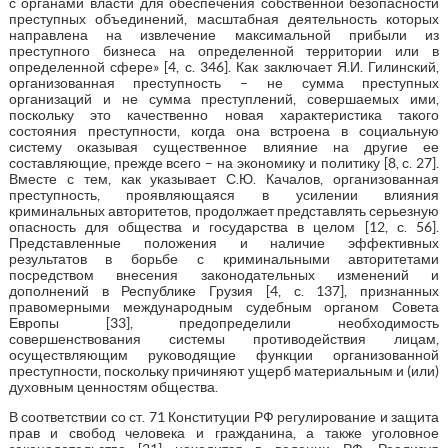
с органами власти для обеспечения собственной безопасности
преступных объединений, масштабная деятельность которых
направлена на извлечение максимальной прибыли из
преступного бизнеса на определенной территории или в
определенной сфере» [4, с. 346]. Как заключает Я.И. Гилинский,
организованная преступность – не сумма преступных
организаций и не сумма преступлений, совершаемых ими,
поскольку это качественно новая характеристика такого
состояния преступности, когда она встроена в социальную
систему оказывая существенное влияние на другие ее
составляющие, прежде всего – на экономику и политику [8, с. 27].
Вместе с тем, как указывает С.Ю. Качалов, организованная
преступность, проявляющаяся в усилении влияния
криминальных авторитетов, продолжает представлять серьезную
опасность для общества и государства в целом [12, с. 56].
Представленные положения и наличие эффективных
результатов в борьбе с криминальными авторитетами
посредством внесения законодательных изменений и
дополнений в Республике Грузия [4, с. 137], признанных
правомерными международным судебным органом Совета
Европы [33], предопределили необходимость
совершенствования системы противодействия лицам,
осуществляющим руководящие функции организованной
преступности, поскольку причиняют ущерб материальным и (или)
духовным ценностям общества.
В соответствии со ст. 71 Конституции РФ регулирование и защита
прав и свобод человека и гражданина, а также уголовное