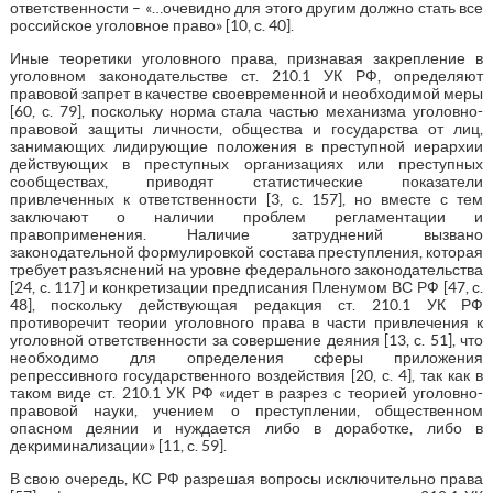
ответственности – «…очевидно для этого другим должно стать все
российское уголовное право» [10, с. 40].
Иные теоретики уголовного права, признавая закрепление в
уголовном законодательстве ст. 210.1 УК РФ, определяют
правовой запрет в качестве своевременной и необходимой меры
[60, с. 79], поскольку норма стала частью механизма уголовно-
правовой защиты личности, общества и государства от лиц,
занимающих лидирующие положения в преступной иерархии
действующих в преступных организациях или преступных
сообществах, приводят статистические показатели
привлеченных к ответственности [3, с. 157], но вместе с тем
заключают о наличии проблем регламентации и
правоприменения. Наличие затруднений вызвано
законодательной формулировкой состава преступления, которая
требует разъяснений на уровне федерального законодательства
[24, с. 117] и конкретизации предписания Пленумом ВС РФ [47, с.
48], поскольку действующая редакция ст. 210.1 УК РФ
противоречит теории уголовного права в части привлечения к
уголовной ответственности за совершение деяния [13, с. 51], что
необходимо для определения сферы приложения
репрессивного государственного воздействия [20, с. 4], так как в
таком виде ст. 210.1 УК РФ «идет в разрез с теорией уголовно-
правовой науки, учением о преступлении, общественном
опасном деянии и нуждается либо в доработке, либо в
декриминализации» [11, с. 59].
В свою очередь, КС РФ разрешая вопросы исключительно права