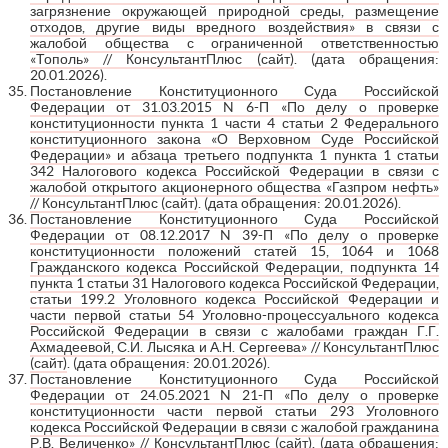
загрязнение окружающей природной среды, размещение
отходов, другие виды вредного воздействия» в связи с
жалобой общества с ограниченной ответственностью
«Тополь» // КонсультантПлюс (сайт)
. (дата обращения:
20.01.2026).
Постановление Конституционного Суда Российской
Федерации от 31.03.2015 N 6-П «По делу о проверке
конституционности пункта 1 части 4 статьи 2 Федерального
конституционного закона «О Верховном Суде Российской
Федерации» и абзаца третьего подпункта 1 пункта 1 статьи
342 Налогового кодекса Российской Федерации в связи с
жалобой открытого акционерного общества «Газпром нефть»
// КонсультантПлюс (сайт)
. (дата обращения: 20.01.2026).
Постановление Конституционного Суда Российской
Федерации от 08.12.2017 N 39-П «По делу о проверке
конституционности положений статей 15, 1064 и 1068
Гражданского кодекса Российской Федерации, подпункта 14
пункта 1 статьи 31 Налогового кодекса Российской Федерации,
статьи 199.2 Уголовного кодекса Российской Федерации и
части первой статьи 54 Уголовно-процессуального кодекса
Российской Федерации в связи с жалобами граждан Г.Г.
Ахмадеевой, С.И. Лысяка и А.Н. Сергеева» // КонсультантПлюс
(сайт)
. (дата обращения: 20.01.2026).
Постановление Конституционного Суда Российской
Федерации от 24.05.2021 N 21-П «По делу о проверке
конституционности части первой статьи 293 Уголовного
кодекса Российской Федерации в связи с жалобой гражданина
Р.В. Величенко» // КонсультантПлюс (сайт)
. (дата обращения: