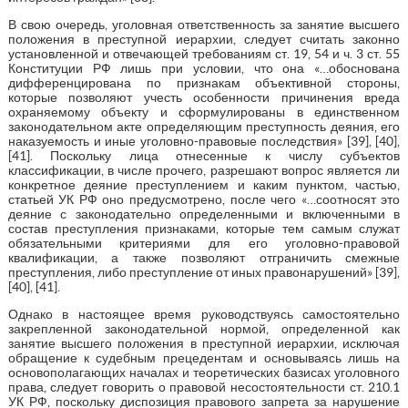
В свою очередь, уголовная ответственность за занятие высшего
положения в преступной иерархии, следует считать законно
установленной и отвечающей требованиям ст. 19, 54 и ч. 3 ст. 55
Конституции РФ лишь при условии, что она «…обоснована
дифференцирована по признакам объективной стороны,
которые позволяют учесть особенности причинения вреда
охраняемому объекту и сформулированы в единственном
законодательном акте определяющим преступность деяния, его
наказуемость и иные уголовно-правовые последствия» [39], [40],
[41]. Поскольку лица отнесенные к числу субъектов
классификации, в числе прочего, разрешают вопрос является ли
конкретное деяние преступлением и каким пунктом, частью,
статьей УК РФ оно предусмотрено, после чего «…соотносят это
деяние с законодательно определенными и включенными в
состав преступления признаками, которые тем самым служат
обязательными критериями для его уголовно-правовой
квалификации, а также позволяют отграничить смежные
преступления, либо преступление от иных правонарушений» [39],
[40], [41].
Однако в настоящее время руководствуясь самостоятельно
закрепленной законодательной нормой, определенной как
занятие высшего положения в преступной иерархии, исключая
обращение к судебным прецедентам и основываясь лишь на
основополагающих началах и теоретических базисах уголовного
права, следует говорить о правовой несостоятельности ст. 210.1
УК РФ, поскольку диспозиция правового запрета за нарушение