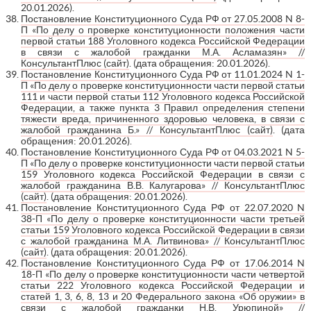
20.01.2026).
Постановление Конституционного Суда РФ от 27.05.2008 N 8-
П «По делу о проверке конституционности положения части
первой статьи 188 Уголовного кодекса Российской Федерации
в связи с жалобой гражданки М.А. Асламазян» //
КонсультантПлюс (сайт)
. (дата обращения: 20.01.2026).
Постановление Конституционного Суда РФ от 11.01.2024 N 1-
П «По делу о проверке конституционности части первой статьи
111 и части первой статьи 112 Уголовного кодекса Российской
Федерации, а также пункта 3 Правил определения степени
тяжести вреда, причиненного здоровью человека, в связи с
жалобой гражданина Б.» // КонсультантПлюс (сайт)
. (дата
обращения: 20.01.2026).
Постановление Конституционного Суда РФ от 04.03.2021 N 5-
П «По делу о проверке конституционности части первой статьи
159 Уголовного кодекса Российской Федерации в связи с
жалобой гражданина В.В. Калугарова» // КонсультантПлюс
(сайт)
. (дата обращения: 20.01.2026).
Постановление Конституционного Суда РФ от 22.07.2020 N
38-П «По делу о проверке конституционности части третьей
статьи 159 Уголовного кодекса Российской Федерации в связи
с жалобой гражданина М.А. Литвинова» // КонсультантПлюс
(сайт)
. (дата обращения: 20.01.2026).
Постановление Конституционного Суда РФ от 17.06.2014 N
18-П «По делу о проверке конституционности части четвертой
статьи 222 Уголовного кодекса Российской Федерации и
статей 1, 3, 6, 8, 13 и 20 Федерального закона «Об оружии» в
связи с жалобой гражданки Н.В. Урюпиной» //