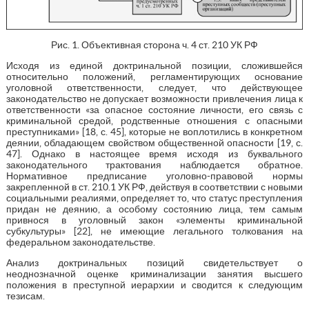
Рис. 1. Объективная сторона ч. 4 ст. 210 УК РФ
Исходя из единой доктринальной позиции, сложившейся
относительно положений, регламентирующих основание
уголовной ответственности, следует, что действующее
законодательство не допускает возможности привлечения лица к
ответственности «за опасное состояние личности, его связь с
криминальной средой, родственные отношения с опасными
преступниками» [18, с. 45], которые не воплотились в конкретном
деянии, обладающем свойством общественной опасности [19, с.
47]. Однако в настоящее время исходя из буквального
законодательного трактования наблюдается обратное.
Нормативное предписание уголовно-правовой нормы
закрепленной в ст. 210.1 УК РФ, действуя в соответствии с новыми
социальными реалиями, определяет то, что статус преступления
придан не деянию, а особому состоянию лица, тем самым
привнося в уголовный закон «элементы криминальной
субкультуры» [22], не имеющие легального толкования на
федеральном законодательстве.
Анализ доктринальных позиций свидетельствует о
неоднозначной оценке криминализации занятия высшего
положения в преступной иерархии и сводится к следующим
тезисам.