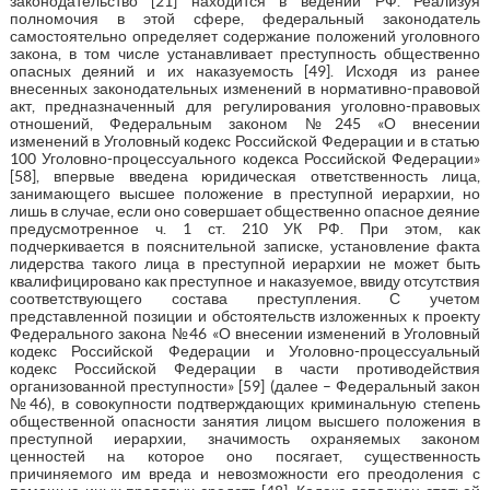
законодательство [21] находится в ведении РФ. Реализуя
полномочия в этой сфере, федеральный законодатель
самостоятельно определяет содержание положений уголовного
закона, в том числе устанавливает преступность общественно
опасных деяний и их наказуемость [49]. Исходя из ранее
внесенных законодательных изменений в нормативно-правовой
акт, предназначенный для регулирования уголовно-правовых
отношений, Федеральным законом №245 «О внесении
изменений в Уголовный кодекс Российской Федерации и в статью
100 Уголовно-процессуального кодекса Российской Федерации»
[58], впервые введена юридическая ответственность лица,
занимающего высшее положение в преступной иерархии, но
лишь в случае, если оно совершает общественно опасное деяние
предусмотренное ч. 1 ст. 210 УК РФ. При этом, как
подчеркивается в пояснительной записке, установление факта
лидерства такого лица в преступной иерархии не может быть
квалифицировано как преступное и наказуемое, ввиду отсутствия
соответствующего состава преступления. С учетом
представленной позиции и обстоятельств изложенных к проекту
Федерального закона №46 «О внесении изменений в Уголовный
кодекс Российской Федерации и Уголовно-процессуальный
кодекс Российской Федерации в части противодействия
организованной преступности» [59] (далее – Федеральный закон
№46), в совокупности подтверждающих криминальную степень
общественной опасности занятия лицом высшего положения в
преступной иерархии, значимость охраняемых законом
ценностей на которое оно посягает, существенность
причиняемого им вреда и невозможности его преодоления с