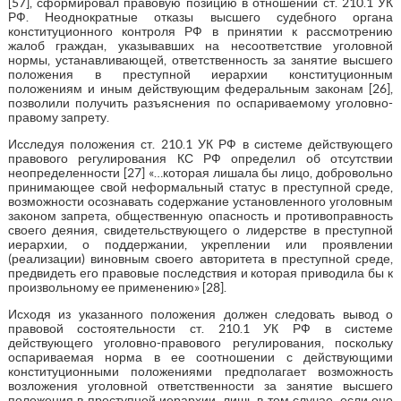
[57], сформировал правовую позицию в отношении ст. 210.1 УК
РФ. Неоднократные отказы высшего судебного органа
конституционного контроля РФ в принятии к рассмотрению
жалоб граждан, указывавших на несоответствие уголовной
нормы, устанавливающей, ответственность за занятие высшего
положения в преступной иерархии конституционным
положениям и иным действующим федеральным законам [26],
позволили получить разъяснения по оспариваемому уголовно-
правому запрету.
Исследуя положения ст. 210.1 УК РФ в системе действующего
правового регулирования КС РФ определил об отсутствии
неопределенности [27] «…которая лишала бы лицо, добровольно
принимающее свой неформальный статус в преступной среде,
возможности осознавать содержание установленного уголовным
законом запрета, общественную опасность и противоправность
своего деяния, свидетельствующего о лидерстве в преступной
иерархии, о поддержании, укреплении или проявлении
(реализации) виновным своего авторитета в преступной среде,
предвидеть его правовые последствия и которая приводила бы к
произвольному ее применению» [28].
Исходя из указанного положения должен следовать вывод о
правовой состоятельности ст. 210.1 УК РФ в системе
действующего уголовно-правового регулирования, поскольку
оспариваемая норма в ее соотношении с действующими
конституционными положениями предполагает возможность
возложения уголовной ответственности за занятие высшего
положения в преступной иерархии, лишь в том случае, если оно