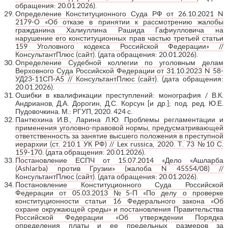
обращения: 20.01.2026).
Определение Конституционного Суда РФ от 26.10.2021 N
2179-О «Об отказе в принятии к рассмотрению жалобы
гражданина Халиуллина Рашида Гафиулловича на
нарушение его конституционных прав частью третьей статьи
159 Уголовного кодекса Российской Федерации» //
КонсультантПлюс (сайт)
. (дата обращения: 20.01.2026).
Определение Судебной коллегии по уголовным делам
Верховного Суда Российской Федерации от 31.10.2023 N 58-
УД23-11СП-А5 // КонсультантПлюс (сайт)
. (дата обращения:
20.01.2026).
Ошибки в квалификации преступлений: монография / В.К.
Андрианов, Д.А. Дорогин, Д.С. Корсун [и др.]; под. ред. Ю.Е.
Пудовочкина. М.: РГУП, 2020. 424 с.
Пантюхина И.В., Ларина Л.Ю. Проблемы регламентации и
применения уголовно-правовой нормы, предусматривающей
ответственность за занятие высшего положения в преступной
иерархии (ст. 210.1 УК РФ) // Lex russica, 2020. Т. 73 №10 С.
159-170
. (дата обращения: 20.01.2026).
Постановление ЕСПЧ от 15.07.2014 «Дело «Ашларба
(Ashlarba) против Грузии» (жалоба N 45554/08) //
КонсультантПлюс (сайт)
. (дата обращения: 20.01.2026).
Постановление Конституционного Суда Российской
Федерации от 05.03.2013 №5-П «По делу о проверке
конституционности статьи 16 Федерального закона «Об
охране окружающей среды» и постановления Правительства
Российской Федерации «Об утверждении Порядка
определения платы и ее предельных размеров за