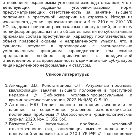
отношениям, охраняемым уголовным законодательством, что в
действующих редакциях уголовно-правовых норм,
предусматривающих ответственность за занятие высшего
положения в преступной иерархии не отражено. Исходя из
изложенного, деяния, предусмотренные ч. 4 ст. 210 и ст. 210.1 УК
РФ содержат описание равнозначных преступлений, поскольку
не дифференцированы ни по объективным, ни по субъективным
признакам состава преступления, характеру посягательства на
объект правовой охраны и направленности умысла, что, в
сущности вступает в противоречие с законодательно
установленным принципом справедливости, тем самым
предполагая двойное привлечение к юридической
ответственности за приверженность к криминальной субкультуре
лица наделенного неформальным статусом.
Список литературы:
Агильдин В.В., Константинова О.Н. Актуальные проблемы
квалификации занятия высшего положения в преступной
иерархии // Сибирские уголовно-процессуальные и
криминалистические чтения, 2022. №4(38). С. 5-10.
Антонова Е.Ю. Теория опасного состояния личности и ее
влияние на современное уголовное законотворчество:
постановка проблемы // Всероссийский криминологический
журнал, 2023. №4. С. 352-360.
Бажутов С.А. Актуальные проблемы уголовной
ответственности лиц, занимающих высшее положение в
преступной иерархии (статья 210.1 УК РФ) // Правопорядок: