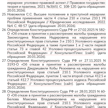
иерархии: уголовно-правовой аспект // Правовое государство:
теория и практика, 2021. №3(65). С. 108-120
. (дата обращения:
20.01.2026).
Новожилов С.С. Высшее положение в преступной иерархии:
проблем применения части 4 статьи 210 и статьи 210.1 УК
Российской Федерации // Юридические исследования. 2022.
№4. С. 48-57
. (дата обращения: 20.01.2026).
Определение Конституционного Суда РФ от 27.02.2025 N 582-
О «Об отказе в принятии к рассмотрению жалобы гражданина
Закомолдина Максима Надировича на нарушение его
конституционных прав статьями 3 и 210.1 Уголовного кодекса
Российской Федерации, а также пунктами 1 и 2 части первой
статьи 73 и главой 42 Уголовно-процессуального кодекса
Российской Федерации» // КонсультантПлюс (сайт)
. (дата
обращения: 20.01.2026).
Определение Конституционного Суда РФ от 27.11.2025 N
3193-О «Об отказе в принятии к рассмотрению жалобы
гражданина Дзидзишвили Кобы Резоевича на нарушение его
конституционных прав статьей 210.1 Уголовного кодекса
Российской Федерации, пунктом 1 части второй статьи 412.5 и
статьей 412.7 Уголовно-процессуального кодекса Российской
Федерации» // КонсультантПлюс (сайт)
. (дата обращения:
20.01.2026).
Определение Конституционного Суда РФ от 28.01.2025 N 60-
О «Об отказе в принятии к рассмотрению жалобы гражданина
Белова Максима Владимировича на нарушение его
конституционных прав статьей 210.1 Уголовного кодекса
Российской Федерации» // КонсультантПлюс (сайт)
. (дата