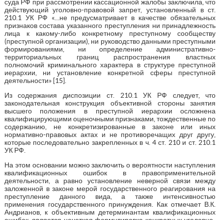
суда РФ при рассмотрении кассационной жалобы заключила, что
действующий уголовно-правовой запрет, установленный в ст.
210.1 УК РФ «…не предусматривает в качестве обязательных
признаков состава указанного преступления ни принадлежность
лица к какому-либо конкретному преступному сообществу
(преступной организации), ни руководство данными преступными
формированиями, ни определение административно-
территориальных границ распространения властных
полномочий криминального характера в структуре преступной
иерархии, ни установление конкретной сферы преступной
деятельности» [15].
Из содержания диспозиции ст. 210.1 УК РФ следует, что
законодательная конструкция объективной стороны занятия
высшего положения в преступной иерархии осложнена
квалифицирующими оценочными признаками, тождественные по
содержанию, не конкретизированные в законе или иных
нормативно-правовых актах и не противоречащих друг другу,
которые последовательно закрепленных в ч. 4 ст. 210 и ст. 210.1
УК РФ.
На этом основании можно заключить о вероятности наступления
квалификационных ошибок в правоприменительной
деятельности, а равно установление неверной связи между
заложенной в законе мерой государственного реагирования на
преступление данного вида, а также интенсивностью
применения государственного принуждения. Как отмечает В.К.
Андрианов, к объективным детерминантам квалификационных
ошибок, является нечеткая формулировка конкретных уголовно-