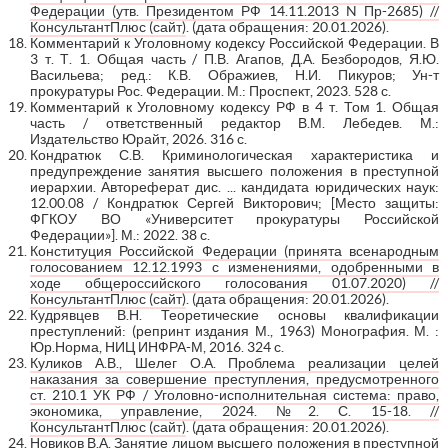
Федерации (утв. Президентом РФ 14.11.2013 N Пр-2685) //
КонсультантПлюс (сайт)
. (дата обращения: 20.01.2026).
Комментарий к Уголовному кодексу Российской Федерации. В
3 т. Т. 1. Общая часть / П.В. Агапов, Д.А. Безбородов, Я.Ю.
Васильева; ред.: К.В. Ображиев, Н.И. Пикуров; Ун-т
прокуратуры Рос. Федерации. М.: Проспект, 2023. 528 с.
Комментарий к Уголовному кодексу РФ в 4 т. Том 1. Общая
часть / ответственный редактор В.М. Лебедев. М.:
Издательство Юрайт, 2026. 316 с.
Кондратюк С.В. Криминологическая характеристика и
предупреждение занятия высшего положения в преступной
иерархии. Автореферат дис. ... кандидата юридических наук:
12.00.08 / Кондратюк Сергей Викторович; [Место защиты:
ФГКОУ ВО «Университет прокуратуры Российской
Федерации»]. М.: 2022. 38 с.
Конституция Российской Федерации (принята всенародным
голосованием 12.12.1993 с изменениями, одобренными в
ходе общероссийского голосования 01.07.2020) //
КонсультантПлюс (сайт)
. (дата обращения: 20.01.2026).
Кудрявцев В.Н. Теоретические основы квалификации
преступлений: (репринт издания М., 1963) Монография. М. :
Юр.Норма, НИЦ ИНФРА-М, 2016. 324 с.
Куликов А.В., Шелег О.А. Проблема реализации целей
наказания за совершение преступления, предусмотренного
ст. 210.1 УК РФ / Уголовно-исполнительная система: право,
экономика, управление, 2024. №2. С. 15-18. //
КонсультантПлюс (сайт)
. (дата обращения: 20.01.2026).
Новиков В.А. Занятие лицом высшего положения в преступной