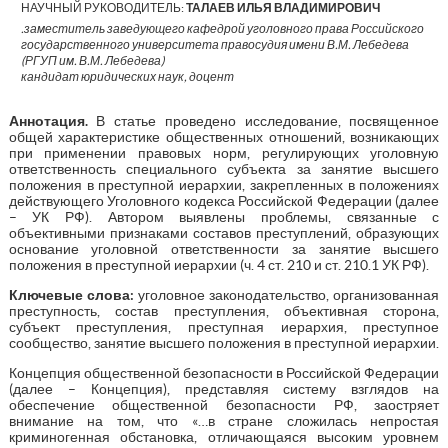
НАУЧНЫЙ РУКОВОДИТЕЛЬ:
ТАЛАЕВ ИЛЬЯ ВЛАДИМИРОВИЧ
.заместитель заведующего кафедрой уголовного права Российского
государственного университета правосудия имени В.М. Лебедева
(РГУП им. В.М. Лебедева)
кандидат юридических наук, доцент
Аннотация.
В статье проведено исследование, посвященное
общей характеристике общественных отношений, возникающих
при применении правовых норм, регулирующих уголовную
ответственность специального субъекта за занятие высшего
положения в преступной иерархии, закрепленных в положениях
действующего Уголовного кодекса Российской Федерации (далее
– УК РФ). Автором выявлены проблемы, связанные с
объективными признаками составов преступлений, образующих
основание уголовной ответственности за занятие высшего
положения в преступной иерархии (ч. 4 ст. 210 и ст. 210.1 УК РФ).
Ключевые слова:
уголовное законодательство, организованная
преступность, состав преступления, объективная сторона,
субъект преступления, преступная иерархия, преступное
сообщество, занятие высшего положения в преступной иерархии.
Концепция общественной безопасности в Российской Федерации
(далее – Концепция), представляя систему взглядов на
обеспечение общественной безопасности РФ, заостряет
внимание на том, что «…в стране сложилась непростая
криминогенная обстановка, отличающаяся высоким уровнем