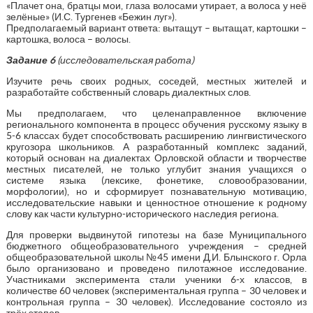
«Плачет она, братцы мои, глаза волосами утирает, а волоса у неё
зелёные» (И.С. Тургенев «Бежин луг»).
Предполагаемый вариант ответа: вытащут – вытащат, картошки –
картошка, волоса – волосы.
Задание 6
(исследовательская работа)
Изучите речь своих родных, соседей, местных жителей и
разработайте собственный словарь диалектных слов.
Мы предполагаем, что целенаправленное включение
регионального компонента в процесс обучения русскому языку в
5-6 классах будет способствовать расширению лингвистического
кругозора школьников. А разработанный комплекс заданий,
который основан на диалектах Орловской области и творчестве
местных писателей, не только углубит знания учащихся о
системе языка (лексике, фонетике, словообразовании,
морфологии), но и сформирует познавательную мотивацию,
исследовательские навыки и ценностное отношение к родному
слову как части культурно-исторического наследия региона.
Для проверки выдвинутой гипотезы на базе Муниципального
бюджетного общеобразовательного учреждения – средней
общеобразовательной школы №45 имени Д.И. Блынского г. Орла
было организовано и проведено пилотажное исследование.
Участниками эксперимента стали ученики 6-х классов, в
количестве 60 человек (экспериментальная группа – 30 человек и
контрольная группа – 30 человек). Исследование состояло из
трёх этапов.