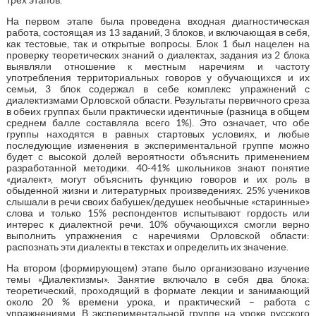
На первом этапе была проведена входная диагностическая
работа, состоящая из 13 заданий, 3 блоков, и включающая в себя,
как тестовые, так и открытые вопросы. Блок 1 был нацелен на
проверку теоретических знаний о диалектах, задания из 2 блока
выявляли отношение к местным наречиям и частоту
употребления территориальных говоров у обучающихся и их
семьи, 3 блок содержал в себе комплекс упражнений с
диалектизмами Орловской области. Результаты первичного среза
в обеих группах были практически идентичные (разница в общем
среднем балле составляла всего 1%). Это означает, что обе
группы находятся в равных стартовых условиях, и любые
последующие изменения в экспериментальной группе можно
будет с высокой долей вероятности объяснить применением
разработанной методики. 40-41% школьников знают понятие
«диалект», могут объяснить функцию говоров и их роль в
обыденной жизни и литературных произведениях. 25% учеников
слышали в речи своих бабушек/дедушек необычные «старинные»
слова и только 15% респондентов испытывают гордость или
интерес к диалектной речи. 10% обучающихся смогли верно
выполнить упражнения с наречиями Орловской области:
распознать эти диалекты в текстах и определить их значение.
На втором (формирующем) этапе было организовано изучение
темы «Диалектизмы». Занятие включало в себя два блока:
теоретический, проходящий в формате лекции и занимающий
около 20 % времени урока, и практический – работа с
упражнениями. В экспериментальной группе на уроке русского