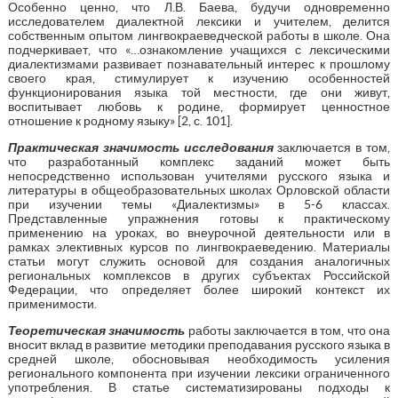
Особенно ценно, что Л.В. Баева, будучи одновременно
исследователем диалектной лексики и учителем, делится
собственным опытом лингвокраеведческой работы в школе. Она
подчеркивает, что «…ознакомление учащихся с лексическими
диалектизмами развивает познавательный интерес к прошлому
своего края, стимулирует к изучению особенностей
функционирования языка той местности, где они живут,
воспитывает любовь к родине, формирует ценностное
отношение к родному языку» [2, с. 101].
Практическая значимость исследования
заключается в том,
что разработанный комплекс заданий может быть
непосредственно использован учителями русского языка и
литературы в общеобразовательных школах Орловской области
при изучении темы «Диалектизмы» в 5-6 классах.
Представленные упражнения готовы к практическому
применению на уроках, во внеурочной деятельности или в
рамках элективных курсов по лингвокраеведению. Материалы
статьи могут служить основой для создания аналогичных
региональных комплексов в других субъектах Российской
Федерации, что определяет более широкий контекст их
применимости.
Теоретическая значимость
работы заключается в том, что она
вносит вклад в развитие методики преподавания русского языка в
средней школе, обосновывая необходимость усиления
регионального компонента при изучении лексики ограниченного
употребления. В статье систематизированы подходы к