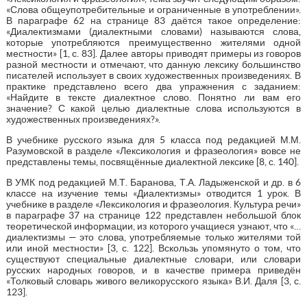
«Слова общеупотребительные и ограниченные в употреблении».
В параграфе 62 на странице 83 даётся такое определение:
«Диалектизмами (диалектными словами) называются слова,
которые употребляются преимущественно жителями одной
местности» [1, с. 83]. Далее авторы приводят примеры из говоров
разной местности и отмечают, что данную лексику большинство
писателей использует в своих художественных произведениях. В
практике представлено всего два упражнения с заданием:
«Найдите в тексте диалектное слово. Понятно ли вам его
значение? С какой целью диалектные слова используются в
художественных произведениях?».
В учебнике русского языка для 5 класса под редакцией М.М.
Разумовской в разделе «Лексикология и фразеология» вовсе не
представлены темы, посвящённые диалектной лексике [8, с. 140].
В УМК под редакцией М.Т. Баранова, Т.А. Ладыженской и др. в 6
классе на изучение темы «Диалектизмы» отводится 1 урок. В
учебнике в разделе «Лексикология и фразеология. Культура речи»
в параграфе 37 на странице 122 представлен небольшой блок
теоретической информации, из которого учащиеся узнают, что «…
диалектизмы — это слова, употребляемые только жителями той
или иной местности» [3, с. 122]. Вскользь упомянуто о том, что
существуют специальные диалектные словари, или словари
русских народных говоров, и в качестве примера приведён
«Толковый словарь живого великорусского языка» В.И. Даля [3, с.
123].