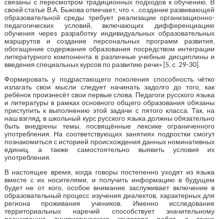
связаны с пересмотром традиционных подходов к обучению. В
своей статье В.А. Быкова отмечает, что «…создание развивающей
образовательной среды требует реализации организационно-
педагогических условий, включающих дифференциацию
обучения через разработку индивидуальных образовательных
маршрутов и создание персональных программ развития,
обогащение содержания образования посредством интеграции
литературного компонента в различные учебные дисциплины и
введения специальных курсов по развитию речи» [5, с. 29-30].
Формировать у подрастающего поколения способность чётко
излагать свои мысли следует начинать задолго до того, как
ребёнок произнесёт свои первые слова. Педагоги русского языка
и литературы в рамках основного общего образования обязаны
приступить к выполнению этой задачи с пятого класса. Так, на
наш взгляд, в школьный курс русского языка должны обязательно
быть внедрены темы, посвящённые лексике ограниченного
употребления. На соответствующих занятиях подростки смогут
познакомиться с историей происхождения данных номинативных
единиц, а также самостоятельно выявить условия их
употребления.
В настоящее время, когда говоры постепенно уходят из языка
вместе с их носителями, и получить информацию в будущем
будет не от кого, особое внимание заслуживает включение в
образовательный процесс изучения диалектов, характерных для
региона проживания учеников. Именно исследование
территориальных наречий способствует значительному
расширению лингвистического кругозора ребят, а также