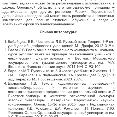
комплекс заданий может быть рекомендован к использованию в
школах Орловской области, а его методические принципы —
адаптированы для других регионов России. Перспективой
дальнейших исследований может стать разработка аналогичных
комплексов для разных ступеней обучения и создание
элективных курсов по лингвокраеведению.
Список литературы:
Бабайцева В.В., Чеснокова Л.Д. Русский язык. Теория. 5-9 кл.:
учеб. для общеобразоват. учреждений. М. : Дрофа, 2012. 319 с.
Баева Л.В. Реализация регионального компонента в школьном
курсе русского языка на примере ознакомления учащихся с
лексическими диалектизмами // Вестник Московского
государственного гуманитарного университета им. М.А.
Шолохова. Филологические науки, 2011. №4. С. 93-102.
Баранов М.Т. Русский язык: 6-й класс : учебник : в 2 частях. Ч. 1
/ М. Т. Баранов, Т.А. Ладыженская, Л.А. Тростенцова [и др.]. 5-е
изд., перераб. М.: Просвещение, 2023. 239 с.
Бахвалова Т.В. Тексты художественных произведений
писателей-орловцев - источник изучения и
лексикографического представления региональной лексики //
Писатели-орловцы в контексте отечественной культуры,
истории, литературы : Материалы Всероссийской научной
конференции, Орлов, 15-16 мая 2015 года / Редакционная
коллегия: Л.В. Алешина, Д.А. Романов, Т.П. Пегина, И.Ю.
Фролова. Орлов: Орловский государственный университет им.
И.С. Тургенева, 2015. С. 92-97.