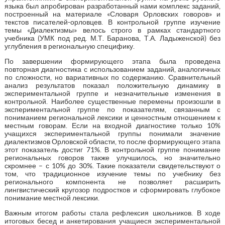
языка был апробирован разработанный нами комплекс заданий,
построенный на материале «Словаря Орловских говоров» и
текстов писателей-орловцев. В контрольной группе изучение
темы «Диалектизмы» велось строго в рамках стандартного
учебника (УМК под ред. М.Т. Баранова, Т.А. Ладыженской) без
углубления в региональную специфику.
По завершении формирующего этапа была проведена
повторная диагностика с использованием заданий, аналогичных
по сложности, но вариативных по содержанию. Сравнительный
анализ результатов показал положительную динамику в
экспериментальной группе и незначительные изменения в
контрольной. Наиболее существенные перемены произошли в
экспериментальной группе по показателям, связанным с
пониманием региональной лексики и ценностным отношением к
местным говорам. Если на входной диагностике только 10%
учащихся экспериментальной группы понимали значение
диалектизмов Орловской области, то после формирующего этапа
этот показатель достиг 71%. В контрольной группе понимание
региональных говоров также улучшилось, но значительно
скромнее – с 10% до 30%. Такие показатели свидетельствуют о
том, что традиционное изучение темы по учебнику без
регионального компонента не позволяет расширить
лингвистический кругозор подростков и сформировать глубокое
понимание местной лексики.
Важным итогом работы стала рефлексия школьников. В ходе
итоговых бесед и анкетирования учащиеся экспериментальной