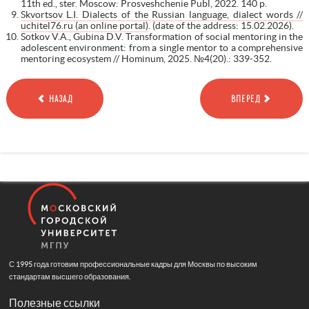
11th ed., ster. Moscow: Prosveshchenie Publ, 2022. 140 p.
Skvortsov L.I. Dialects of the Russian language, dialect words //
uchitel76.ru (an online portal)
. (date of the address: 15.02.2026).
Sotkov V.A., Gubina D.V. Transformation of social mentoring in the
adolescent environment: from a single mentor to a comprehensive
mentoring ecosystem // Hominum, 2025. №4(20).: 339-352.
НАЗАД
ВПЕРЕД
С 1995 года готовим профессиональные кадры для Москвы по высоким
стандартам высшего образования.
Полезные ссылки