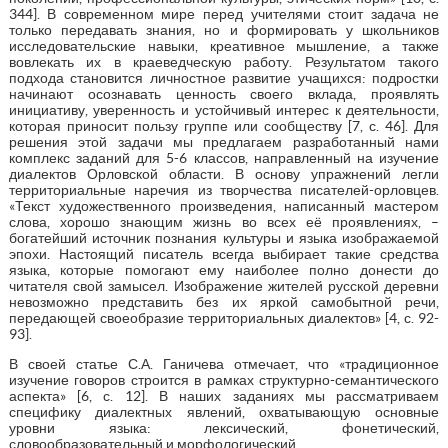
344]. В современном мире перед учителями стоит задача не
только передавать знания, но и формировать у школьников
исследовательские навыки, креативное мышление, а также
вовлекать их в краеведческую работу. Результатом такого
подхода становится личностное развитие учащихся: подростки
начинают осознавать ценность своего вклада, проявлять
инициативу, уверенность и устойчивый интерес к деятельности,
которая приносит пользу группе или сообществу [7, с. 46]. Для
решения этой задачи мы предлагаем разработанный нами
комплекс заданий для 5-6 классов, направленный на изучение
диалектов Орловской области. В основу упражнений легли
территориальные наречия из творчества писателей-орловцев.
«Текст художественного произведения, написанный мастером
слова, хорошо знающим жизнь во всех её проявлениях, –
богатейший источник познания культуры и языка изображаемой
эпохи. Настоящий писатель всегда выбирает такие средства
языка, которые помогают ему наиболее полно донести до
читателя свой замысел. Изображение жителей русской деревни
невозможно представить без их яркой самобытной речи,
передающей своеобразие территориальных диалектов» [4, с. 92-
93].
В своей статье С.А. Ганичева отмечает, что «традиционное
изучение говоров строится в рамках структурно-семантического
аспекта» [6, с. 12]. В наших заданиях мы рассматриваем
специфику диалектных явлений, охватывающую основные
уровни языка: лексический, фонетический,
словообразовательный и морфологический.