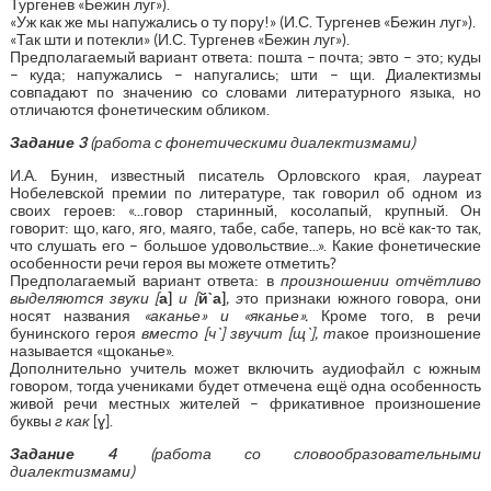
Тургенев «Бежин луг»).
«Уж как же мы напужались о ту пору!» (И.С. Тургенев «Бежин луг»).
«Так шти и потекли» (И.С. Тургенев «Бежин луг»).
Предполагаемый вариант ответа: пошта – почта; эвто – это; куды
– куда; напужались – напугались; шти – щи. Диалектизмы
совпадают по значению со словами литературного языка, но
отличаются фонетическим обликом.
Задание 3
(работа с фонетическими диалектизмами)
И.А. Бунин, известный писатель Орловского края, лауреат
Нобелевской премии по литературе, так говорил об одном из
своих героев: «...говор старинный, косолапый, крупный. Он
говорит: що, каго, яго, маяго, табе, сабе, таперь, но всё как-то так,
что слушать его – большое удовольствие...». Какие фонетические
особенности речи героя вы можете отметить?
Предполагаемый вариант ответа: в
произношении отчётливо
выделяются звуки [
а]
и [
й`а]
, э
то признаки южного говора, они
носят названия
«аканье» и «яканье».
Кроме того, в речи
бунинского героя
вместо [ч`] звучит [щ`], т
акое произношение
называется «щоканье».
Дополнительно учитель может включить аудиофайл с южным
говором, тогда учениками будет отмечена ещё одна особенность
живой речи местных жителей – фрикативное произношение
буквы
г как
[ɣ].
Задание 4
(работа со словообразовательными
диалектизмами)