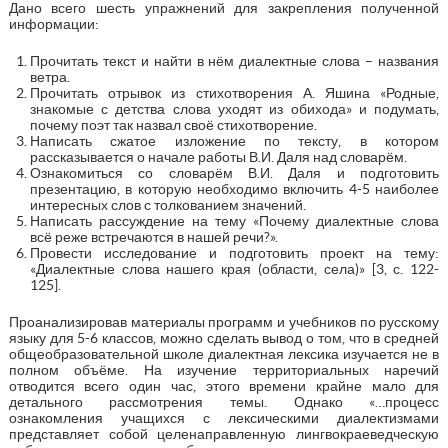
Дано всего шесть упражнений для закрепления полученной
информации:
Прочитать текст и найти в нём диалектные слова – названия
ветра.
Прочитать отрывок из стихотворения А. Яшина «Родные,
знакомые с детства слова уходят из обихода» и подумать,
почему поэт так назвал своё стихотворение.
Написать сжатое изложение по тексту, в котором
рассказывается о начале работы В.И. Даля над словарём.
Ознакомиться со словарём В.И. Даля и подготовить
презентацию, в которую необходимо включить 4-5 наиболее
интересных слов с толкованием значений.
Написать рассуждение на тему «Почему диалектные слова
всё реже встречаются в нашей речи?».
Провести исследование и подготовить проект на тему:
«Диалектные слова нашего края (области, села)» [3, с. 122-
125].
Проанализировав материалы программ и учебников по русскому
языку для 5-6 классов, можно сделать вывод о том, что в средней
общеобразовательной школе диалектная лексика изучается не в
полном объёме. На изучение территориальных наречий
отводится всего один час, этого времени крайне мало для
детального рассмотрения темы. Однако «…процесс
ознакомления учащихся с лексическими диалектизмами
представляет собой целенаправленную лингвокраеведческую