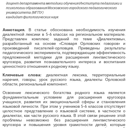
доцент департамента методики обучения Института педагогики и
психологии образования Московского городского педагогического
университета (МГПУ)
кандидат филологических наук
Аннотация
.
В статье обоснована необходимость изучения
диалектной лексики в 5-6 классах на региональном материале.
Представлен комплекс заданий по теме «Диалектизмы»,
разработанный на основе «Словаря Орловских говоров» и
произведений писателей-орловцев. Приведены результаты
педагогического эксперимента, подтверждающие эффективность
предложенной методики для расширения лингвистического
кругозора, развития познавательного интереса и воспитания
ценностного отношения к родному языку.
Ключевые слова:
диалектная лексика, территориальные
наречия, говоры, урок русского языка, диалекты Орловской
области, региональный компонент.
Освоение лексического богатства родного языка является
фундаментальным условием для расширения кругозора
учащихся, развития их эмоциональной сферы и становления
языковой личности. При этом у учеников 5-6 классов отсутствует
целостное представление о языковой системе, в частности о
диалектах, как части русского языка. В этой связи решение этой
проблемы невозможно без расширения лингвистического
кругозора и повышения уровня грамотности детей, которые