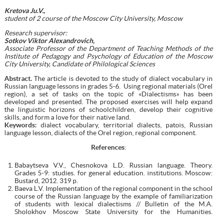
Kretova Ju.V.,
student of 2 course
of the
Moscow City University, Moscow
Research
supervisor:
Sotkov
Viktor Alexandrovich,
Associate Professor of the Department of Teaching Methods of the
Institute of Pedagogy and Psychology of Education of the Moscow
City University, Candidate of Philological Sciences
Abstract.
The article is devoted to the study of dialect vocabulary in
Russian language lessons in grades 5-6. Using regional materials (Orel
region), a set of tasks on the topic of «Dialectisms» has been
developed and presented. The proposed exercises will help expand
the linguistic horizons of schoolchildren, develop their cognitive
skills, and form a love for their native land.
Keywords:
dialect vocabulary, territorial dialects, patois, Russian
language lesson, dialects of the Orel region, regional component.
References
:
Babaytseva V.V., Chesnokova L.D. Russian language. Theory.
Grades 5-9: studies. for general education. institutions. Moscow:
Bustard, 2012. 319 p.
Baeva L.V. Implementation of the regional component in the school
course of the Russian language by the example of familiarization
of students with lexical dialectisms // Bulletin of the M.A.
Sholokhov Moscow State University for the Humanities.