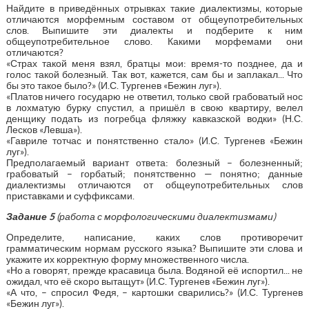
Найдите в приведённых отрывках такие диалектизмы, которые
отличаются морфемным составом от общеупотребительных
слов. Выпишите эти диалекты и подберите к ним
общеупотребительное слово. Какими морфемами они
отличаются?
«Страх такой меня взял, братцы мои: время-то позднее, да и
голос такой болезный. Так вот, кажется, сам бы и заплакал... Что
бы это такое было?» (И.С. Тургенев «Бежин луг»).
«Платов ничего государю не ответил, только свой грабоватый нос
в лохматую бурку спустил, а пришёл в свою квартиру, велел
денщику подать из погребца фляжку кавказской водки» (Н.С.
Лесков «Левша»).
«Гавриле тотчас и понятственно стало» (И.С. Тургенев «Бежин
луг»).
Предполагаемый вариант ответа: болезный – болезненный;
грабоватый – горбатый; понятственно — понятно; данные
диалектизмы отличаются от общеупотребительных слов
приставками и суффиксами.
Задание 5
(работа с морфологическими диалектизмами)
Определите, написание, каких слов противоречит
грамматическим нормам русского языка? Выпишите эти слова и
укажите их корректную форму множественного числа.
«Но а говорят, прежде красавица была. Водяной её испортил... не
ожидал, что её скоро вытащут» (И.С. Тургенев «Бежин луг»).
«А что, – спросил Федя, – картошки сварились?» (И.С. Тургенев
«Бежин луг»).