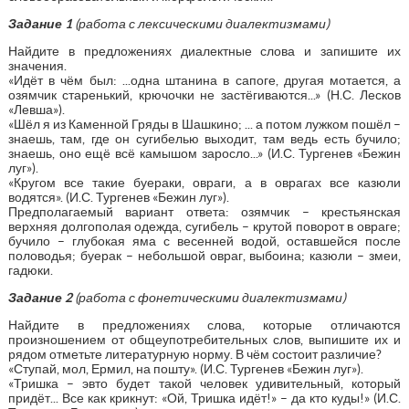
Задание 1
(работа с лексическими диалектизмами)
Найдите в предложениях диалектные слова и запишите их
значения.
«Идёт в чём был: ...одна штанина в сапоге, другая мотается, а
озямчик старенький, крючочки не застёгиваются...» (Н.С. Лесков
«Левша»).
«Шёл я из Каменной Гряды в Шашкино; ... а потом лужком пошёл –
знаешь, там, где он сугибелью выходит, там ведь есть бучило;
знаешь, оно ещё всё камышом заросло...» (И.С. Тургенев «Бежин
луг»).
«Кругом все такие буераки, овраги, а в оврагах все казюли
водятся». (И.С. Тургенев «Бежин луг»).
Предполагаемый вариант ответа: озямчик – крестьянская
верхняя долгополая одежда, сугибель – крутой поворот в овраге;
бучило – глубокая яма с весенней водой, оставшейся после
половодья; буерак – небольшой овраг, выбоина; казюли – змеи,
гадюки.
Задание 2
(работа с фонетическими диалектизмами)
Найдите в предложениях слова, которые отличаются
произношением от общеупотребительных слов, выпишите их и
рядом отметьте литературную норму. В чём состоит различие?
«Ступай, мол, Ермил, на пошту». (И.С. Тургенев «Бежин луг»).
«Тришка – эвто будет такой человек удивительный, который
придёт... Все как крикнут: «Ой, Тришка идёт!» – да кто куды!» (И.С.