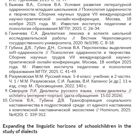
Быкова В.А., Сотков В.А. Условия развития литературной
одаренности младших школьников // Психология одаренности
и творчества: Сборник научных трудов VII международной
научно-практической онлайн-конференции, Москва, 18
ноября 2025 года. М.: Известия института педагогики и
психологии образования МГПУ, 2025. С. 26-34.
Ганичева С.А. Диалектная лексика в аспекте школьной
исследовательской работы // Вестник Череповецкого
государственного университета, 2020. №5(98). С. 8-18.
Губина Д.В., Губин Д.Н., Сотков В.А. Перспективы выделения
soft-одаренности // Психология одаренности и творчества:
Сборник научных трудов VII международной научно-
практической онлайн-конференции, Москва, 18 ноября 2025
года. М.: Известия института педагогики и психологии
образования МГПУ, 2025. С. 41-49.
Разумовская М.М. Русский язык: 5-й класс: учебник: в 2 частях.
Ч. 1 / М.М. Разумовская, С.И. Львова, В.И. Капинос [и др.]. 11-е
изд., стер. М.: Просвещение, 2022. 140 с.
Скворцов Л.И. Диалекты русского языка, слова-диалекты //
uchitelru (интернет-портал)
. (дата обращения: 15.02.2026).
Сотков В.А., Губина Д.В. Трансформация социального
наставничества в подростковой среде: от единого наставника
к комплексной наставнической экосистеме // Hominum, 2025.
№4(20). С. 339-352.
Expanding
the linguistic horizons of schoolchildren in the
study of dialects