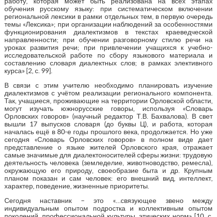
работу, которая может быть реализована на всех этапах
обучения русскому языку: при систематическом включении
региональной лексики в рамки отдельных тем, в первую очередь
темы «Лексика»; при организации наблюдений за особенностями
функционирования диалектизмов в текстах краеведческой
направленности; при обучении разговорному стилю речи на
уроках развития речи; при привлечении учащихся к учебно-
исследовательской работе по сбору языкового материала и
составлению словаря диалектных слов; в рамках элективного
курса» [2, с. 99].
В связи с этим учителю необходимо планировать изучение
диалектизмов с учётом реализации регионального компонента.
Так, учащиеся, проживающие на территории Орловской области,
могут изучать южнорусские говоры, используя «Словарь
Орловских говоров» (научный редактор Т.В. Бахвалова). В свет
вышли 17 выпусков словаря (до буквы Ц), и работа, которая
началась ещё в 80-е годы прошлого века, продолжается. Но уже
сегодня «Словарь Орловских говоров» в полном виде дает
представление о языке жителей Орловского края, отражает
самые значимые для диалектоносителей сферы жизни: трудовую
деятельность человека (земледелие, животноводство, ремесла),
окружающую его природу, своеобразие быта и др. Крупным
планом показан и сам человек: его внешний вид, интеллект,
характер, поведение, жизненные приоритеты.
Сегодня наставник – это «…связующее звено между
индивидуальным опытом подростка и коллективным опытом
поколений, профессиональной культуры, этических норм» [10, с.