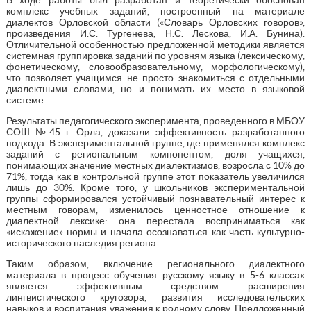
комплекс учебных заданий, построенный на материале
диалектов Орловской области («Словарь Орловских говоров»,
произведения И.С. Тургенева, Н.С. Лескова, И.А. Бунина).
Отличительной особенностью предложенной методики является
системная группировка заданий по уровням языка (лексическому,
фонетическому, словообразовательному, морфологическому),
что позволяет учащимся не просто знакомиться с отдельными
диалектными словами, но и понимать их место в языковой
системе.
Результаты педагогического эксперимента, проведенного в МБОУ
СОШ №45 г. Орла, доказали эффективность разработанного
подхода. В экспериментальной группе, где применялся комплекс
заданий с региональным компонентом, доля учащихся,
понимающих значение местных диалектизмов, возросла с 10% до
71%, тогда как в контрольной группе этот показатель увеличился
лишь до 30%. Кроме того, у школьников экспериментальной
группы сформировался устойчивый познавательный интерес к
местным говорам, изменилось ценностное отношение к
диалектной лексике: она перестала восприниматься как
«искажение» нормы и начала осознаваться как часть культурно-
исторического наследия региона.
Таким образом, включение регионального диалектного
материала в процесс обучения русскому языку в 5-6 классах
является эффективным средством расширения
лингвистического кругозора, развития исследовательских
навыков и воспитания уважения к родному слову. Предложенный