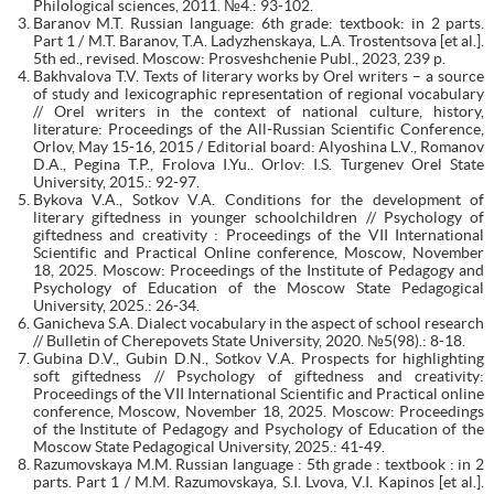
Philological sciences, 2011. №4.: 93-102.
Baranov M.T. Russian language: 6th grade: textbook: in 2 parts.
Part 1 / M.T. Baranov, T.A. Ladyzhenskaya, L.A. Trostentsova [et al.].
5th ed., revised. Moscow: Prosveshchenie Publ., 2023, 239 p.
Bakhvalova T.V. Texts of literary works by Orel writers – a source
of study and lexicographic representation of regional vocabulary
// Orel writers in the context of national culture, history,
literature: Proceedings of the All-Russian Scientific Conference,
Orlov, May 15-16, 2015 / Editorial board: Alyoshina L.V., Romanov
D.A., Pegina T.P., Frolova I.Yu.. Orlov: I.S. Turgenev Orel State
University, 2015.: 92-97.
Bykova V.A., Sotkov V.A. Conditions for the development of
literary giftedness in younger schoolchildren // Psychology of
giftedness and creativity : Proceedings of the VII International
Scientific and Practical Online conference, Moscow, November
18, 2025. Moscow: Proceedings of the Institute of Pedagogy and
Psychology of Education of the Moscow State Pedagogical
University, 2025.: 26-34.
Ganicheva S.A. Dialect vocabulary in the aspect of school research
// Bulletin of Cherepovets State University, 2020. №5(98).: 8-18.
Gubina D.V., Gubin D.N., Sotkov V.A. Prospects for highlighting
soft giftedness // Psychology of giftedness and creativity:
Proceedings of the VII International Scientific and Practical online
conference, Moscow, November 18, 2025. Moscow: Proceedings
of the Institute of Pedagogy and Psychology of Education of the
Moscow State Pedagogical University, 2025.: 41-49.
Razumovskaya M.M. Russian language : 5th grade : textbook : in 2
parts. Part 1 / M.M. Razumovskaya, S.I. Lvova, V.I. Kapinos [et al.].