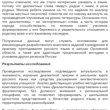
группы отмечали, что им стало интереснее узнавать о языке,
потому что диалектные слова «живут» рядом с ними, в речи
родных. Многие ребята указали на то, что задания по анализу
текстов местных писателей помогли им по-новому взглянуть на
произведения, изучаемые на уроках литературы. Осознание того,
что диалектизмы – не «испорченные» слова, а часть истории
народа, способствовало, по мнению самих учеников,
формированию у них бережного и уважительного отношения к
родному краю и его языковому наследию.
Полученные данные могут служить основанием для
рекомендации разработанного комплекса заданий к внедрению в
практику преподавания русского языка в школах Орловской
области, а также для адаптации предложенной методики к
условиям других регионов России.
Результаты исследования
Проведенное исследование подтвердило актуальность и
значимость изучения диалектной лексики в школьном курсе
русского языка как средства расширения лингвистического
кругозора учащихся. Анализ действующих учебно-методических
комплексов показал, что тема «Диалектизмы» представлена в них
фрагментарно, без должного внимания к региональной
специфике, что не позволяет сформировать у школьников
целостное представление о богатстве родного языка и его
территориальном разнообразии.
В ходе работы был разработан и теоретически обоснован