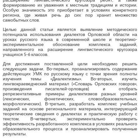
формированию их уважения к местным традициям и истории.
Особую значимость это приобретает в условиях конкретного
региона, где живая речь до сих пор хранит множество
самобытных слов.
Целью данной статьи является выявление методического
потенциала использования диалектов Орловской области на
уроках русского языка в современной школе и теоретико-
экспериментальное обоснование комплекса заданий,
направленного на расширение лингвистического кругозора
учащихся 5-6 классов.
Для достижения поставленной цели необходимо решить
следующие задачи. Во-первых, проанализировать содержание
действующих УМК по русскому языку с точки зрения полноты
изучения темы «Диалектизмы». Во-вторых, изучить
лингвокраеведческий материал («Словарь Орловских говоров»,
произведения писателей-орловцев) и отобрать
репрезентативные примеры диалектизмов разных уровней
(лексических, фонетических, словообразовательных,
морфологических). В-третьих, разработать комплекс учебных
заданий на основе регионального материала, интегрирующий
теоретические сведения о диалектах и практическую работу с
текстом. В-четвертых, экспериментально проверить
эффективность разработанного комплекса в условиях реального
образовательного процесса и проанализировать полученные
результаты.