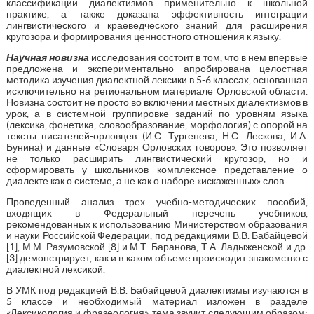
классификации диалектизмов применительно к школьной
практике, а также доказана эффективность интеграции
лингвистического и краеведческого знаний для расширения
кругозора и формирования ценностного отношения к языку.
Научная новизна
исследования состоит в том, что в нем впервые
предложена и экспериментально апробирована целостная
методика изучения диалектной лексики в 5-6 классах, основанная
исключительно на региональном материале Орловской области.
Новизна состоит не просто во включении местных диалектизмов в
урок, а в системной группировке заданий по уровням языка
(лексика, фонетика, словообразование, морфология) с опорой на
тексты писателей-орловцев (И.С. Тургенева, Н.С. Лескова, И.А.
Бунина) и данные «Словаря Орловских говоров». Это позволяет
не только расширить лингвистический кругозор, но и
сформировать у школьников комплексное представление о
диалекте как о системе, а не как о наборе «искаженных» слов.
Проведенный анализ трех учебно-методических пособий,
входящих в Федеральный перечень учебников,
рекомендованных к использованию Министерством образования
и науки Российской Федерации, под редакциями В.В. Бабайцевой
[1], М.М. Разумовской [8] и М.Т. Баранова, Т.А. Ладыженской и др.
[3] демонстрирует, как и в каком объеме происходит знакомство с
диалектной лексикой.
В УМК под редакцией В.В. Бабайцевой диалектизмы изучаются в
5 классе и необходимый материал изложен в разделе
«Лексикология и фразеология», тема звучит следующим образом: