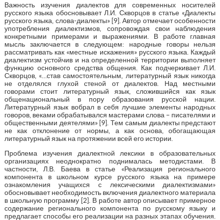
Важность изучения диалектов для современных носителей
русского языка обосновывает Л.И. Скворцов в статье «Диалекты
русского языка, слова-диалекты» [9]. Автор отмечает особенности
употребления диалектизмов, сопровождая свои наблюдения
конкретными примерами и выражениями. В работе главная
мысль заключается в следующем: народные говоры нельзя
рассматривать как «местные искажения» русского языка. Каждый
диалектизм устойчив и на определенной территории выполняет
функцию основного средства общения. Как подчеркивает Л.И.
Скворцов, «…став самостоятельным, литературный язык никогда
не отделялся глухой стеной от диалектов. Над местными
говорами стоит литературный язык, сложившийся как язык
общенациональный в пору образования русской нации.
Литературный язык вобрал в себя лучшие элементы народных
говоров, веками обрабатывался мастерами слова – писателями и
общественными деятелями» [9]. Тем самым диалекты предстают
не как отклонение от нормы, а как основа, обогащающая
литературный язык на протяжении всей его истории.
Проблема изучения диалектной лексики в образовательных
организациях неоднократно поднималась методистами. В
частности, Л.В. Баева в статье «Реализация регионального
компонента в школьном курсе русского языка на примере
ознакомления учащихся с лексическими диалектизмами»
обосновывает необходимость включения диалектного материала
в школьную программу [2]. В работе автор описывает примерное
содержание регионального компонента по русскому языку и
предлагает способы его реализации на разных этапах обучения.