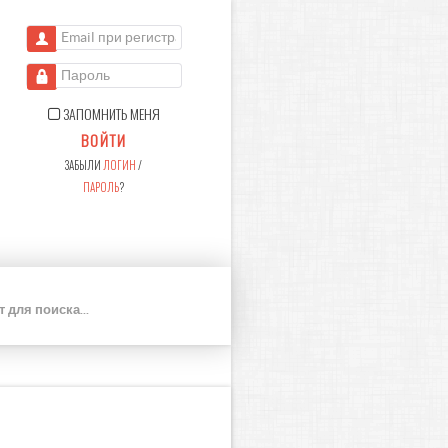
Email при регистрации
Пароль
ЗАПОМНИТЬ МЕНЯ
ВОЙТИ
ЗАБЫЛИ
ЛОГИН
/
ПАРОЛЬ
?
П
О
И
С
К