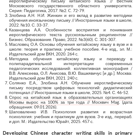
иероглифическому письму китайского языка // Вестник
Московского государственного областного университета.
Серия: Педагогика, 2017. №2. C. 72-79.
Злобина А.Н. Н.И. Жинкин и его вклад в развитие методики
обучения иноязычному письму // Иностранные языки в школе,
2022. №10. С. 33-37.
Казанцева А.А. Особенности восприятия и понимания
иероглифического текста русскоязычным реципиентом //
Бизнес. Образование. Право, 2022. №3(60). С. 301-307.
Масловец О.А. Основы обучения китайскому языку в вузе и в
школе: теория и практика: учебное пособие. 4-е изд., эл. М.:
Издательский дом ВКН, 2020. 264 с.
Методика обучения китайскому языку и переводу в
полипарадигмальной интерпретации современных
педагогических исследований: коллективная монография /
В.В. Алексеева, О.Л. Анисова, В.Ю. Вашкявичус [и др.]. Москва:
Издательский дом ВКН, 2021. 240 с.
Солянко Е.А., Злобина А.Н. Обучение иероглифическому
письму посредством цифровых технологий: дидактический
потенциал // Иностранные языки в школе, 2025. №4. С. 46-52.
Спрос на китайский язык в образовательных организациях
Москвы вырос на 100% за три года // Москвич Mag
. (дата
обращения: 09.01.2026).
Шаповаленко И.В. Психология развития и возрастная
психология: учебник и практикум для вузов. 3-е изд., перераб.
и доп. М.: Издательство Юрайт, 2025. 457 с.
Developing
С
hinese character writing skills in primary