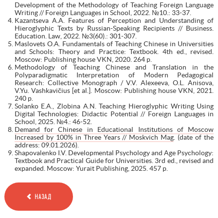
Development of the Methodology of Teaching Foreign Language
Writing // Foreign Languages in School, 2022. №10.: 33-37.
Kazantseva A.A. Features of Perception and Understanding of
Hieroglyphic Texts by Russian-Speaking Recipients // Business.
Education. Law, 2022. №3(60).: 301-307.
Maslovets O.A. Fundamentals of Teaching Chinese in Universities
and Schools: Theory and Practice: Textbook. 4th ed., revised.
Moscow: Publishing house VKN, 2020. 264 p.
Methodology of Teaching Chinese and Translation in the
Polyparadigmatic Interpretation of Modern Pedagogical
Research: Collective Monograph / V.V. Alexeeva, O.L. Anisova,
V.Yu. Vashkavičius [et al.]. Moscow: Publishing house VKN, 2021.
240 p.
Solanko E.A., Zlobina A.N. Teaching Hieroglyphic Writing Using
Digital Technologies: Didactic Potential // Foreign Languages in
School, 2025. №4.: 46-52.
Demand for Chinese in Educational Institutions of Moscow
Increased by 100% in Three Years // Moskvich Mag
. (date of the
address: 09.01.2026).
Shapovalenko I.V. Developmental Psychology and Age Psychology:
Textbook and Practical Guide for Universities. 3rd ed., revised and
expanded. Moscow: Yurait Publishing, 2025. 457 p.
НАЗАД