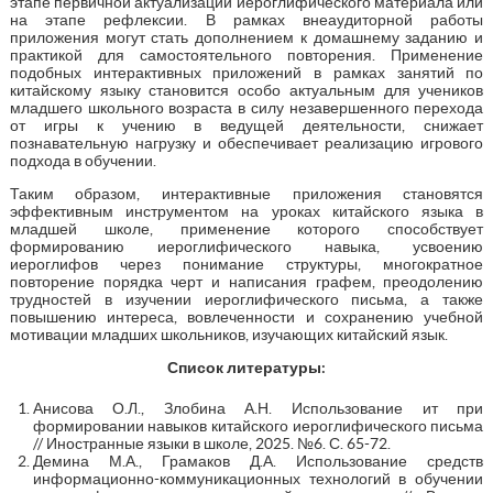
этапе первичной актуализации иероглифического материала или
на этапе рефлексии. В рамках внеаудиторной работы
приложения могут стать дополнением к домашнему заданию и
практикой для самостоятельного повторения. Применение
подобных интерактивных приложений в рамках занятий по
китайскому языку становится особо актуальным для учеников
младшего школьного возраста в силу незавершенного перехода
от игры к учению в ведущей деятельности, снижает
познавательную нагрузку и обеспечивает реализацию игрового
подхода в обучении.
Таким образом, интерактивные приложения становятся
эффективным инструментом на уроках китайского языка в
младшей школе, применение которого способствует
формированию иероглифического навыка, усвоению
иероглифов через понимание структуры, многократное
повторение порядка черт и написания графем, преодолению
трудностей в изучении иероглифического письма, а также
повышению интереса, вовлеченности и сохранению учебной
мотивации младших школьников, изучающих китайский язык.
Список литературы:
Анисова О.Л., Злобина А.Н. Использование ит при
формировании навыков китайского иероглифического письма
// Иностранные языки в школе, 2025. №6. С. 65-72.
Демина М.А., Грамаков Д.А. Использование средств
информационно-коммуникационных технологий в обучении