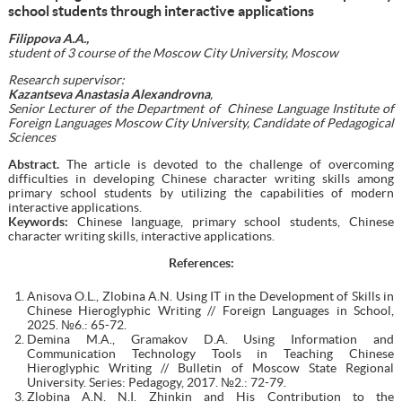
school students through interactive applications
Filippova A.A.,
student of 3 course of the Moscow City University, Moscow
Research s
upervisor:
Kazantseva Anastasia Alexandrovna
,
Senior Lecturer of the Department of Chinese Language Institute of
Foreign Languages Moscow City University, Candidate of Pedagogical
Sciences
Abstract.
The article is devoted to the challenge of overcoming
difficulties in developing Chinese character writing skills among
primary school students by utilizing the capabilities of modern
interactive applications.
Keywords:
Chinese language, primary school students, Chinese
character writing skills, interactive applications.
References:
Anisova O.L., Zlobina A.N. Using IT in the Development of Skills in
Chinese Hieroglyphic Writing // Foreign Languages in School,
2025. №6.: 65-72.
Demina M.A., Gramakov D.A. Using Information and
Communication Technology Tools in Teaching Chinese
Hieroglyphic Writing // Bulletin of Moscow State Regional
University. Series: Pedagogy, 2017. №2.: 72-79.
Zlobina A.N. N.I. Zhinkin and His Contribution to the