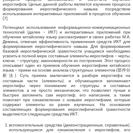
иероглифов. Целью данной работы является изучение процесса
формирования иероглифического навыка посредством
использования интерактивных приложений в процессе обучения
[7].
Потенциал использования информационно-коммуникационных
технологий (далее – ИКТ) и интерактивных приложений при
обучении китайскому языку рассматривает в своих работах М.А.
Демина, отмечая эффективность применения средств ИКТ для
формирования иероглифического навыка. Для формирования
базовой иероглифической грамотности учащимся необходимо
усвоить в полной мере составные элементы иероглифов – черты,
ключи, – структуру, закономерности их построения. Этот процесс
описывает один из приемов обучения иероглифике китайского
языка – прием на основе анализа структурных элементов (部件分
析法). Суть приема заключается в разборе иероглифа на
составные части (элементы), и обучающиеся запоминают
иероглифы через понимание их структуры и составных
элементов, а не просто механически, что позволяет лучше и
быстрее запомнить сам иероглиф, его написание, а также
помогает при ознакомлении с новыми иероглифами, которые
содержат элементы из ранее изученных. На основании
составляющих формирования иероглифической грамотности
выделяются следующие средства ИКТ:
вспомогательные средства (демонстрационные, справочные),
использующиеся для ознакомления с иероглифом, его