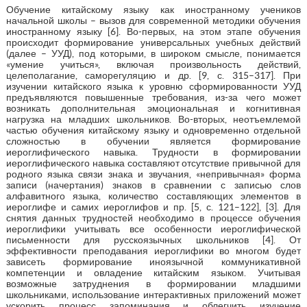
Обучение китайскому языку как иностранному учеников
начальной школы – вызов для современной методики обучения
иностранному языку [6]. Во-первых, на этом этапе обучения
происходит формирование универсальных учебных действий
(далее – УУД), под которыми, в широком смысле, понимается
«умение учиться», включая произвольность действий,
целеполагание, саморегуляцию и др. [9, с. 315–317]. При
изучении китайского языка к уровню сформированности УУД
предъявляются повышенные требования, из-за чего может
возникать дополнительная эмоциональная и когнитивная
нагрузка на младших школьников. Во-вторых, неотъемлемой
частью обучения китайскому языку и одновременно отдельной
сложностью в обучении является формирование
иероглифического навыка. Трудности в формировании
иероглифического навыка составляют отсутствие привычной для
родного языка связи знака и звучания, «непривычная» форма
записи (начертания) знаков в сравнении с записью слов
алфавитного языка, количество составляющих элементов в
иероглифе и самих иероглифов и пр. [5, с. 121–122], [3]. Для
снятия данных трудностей необходимо в процессе обучения
иероглифики учитывать все особенности иероглифической
письменности для русскоязычных школьников [4]. От
эффективности преподавания иероглифики во многом будет
зависеть формирование иноязычной коммуникативной
компетенции и овладение китайским языком. Учитывая
возможные затруднения в формировании младшими
школьниками, использование интерактивных приложений может
ускорить процесс запоминания и облегчить изучение