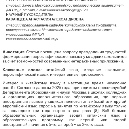
студент 3 курса, Московский городской педагогический университет
(МГПУ), г. Москва, e-mail: filippovaaa2005@mgpu.ru
НАУЧНЫЙ РУКОВОДИТЕЛЬ:
КАЗАНЦЕВА АНАСТАСИЯ АЛЕКСАНДРОВНА
старший преподаватель кафедры китайского языка Института
иностранных языков Московского городского педагогического
университета (МГПУ)
кандидат педагогический наук
Аннотация
. Статья посвящена вопросу преодоления трудностей
формирования иероглифического навыка у младших школьников
за счет возможностей современных интерактивных приложений.
Ключевые слова
: китайский язык, младшие школьники,
иероглифический навык, интерактивные приложения.
Интерес к китайскому языку в настоящее время неуклонно
растёт. Согласно данным 2025 года, приводимым пресс-службой
Департамента образования и науки Москвы, в школах, колледжах
и организациях дополнительного образования, где первым
иностранным языком учащихся является английский или другой
европейский язык, спрос на занятия по китайскому языку только
за последние три года вырос в два раза [8]. Всё больше
образовательных организаций вводят китайский язык в
образовательную программу как первый или второй
иностранный, начиная с 5-го, а порой – со 2-го класса.