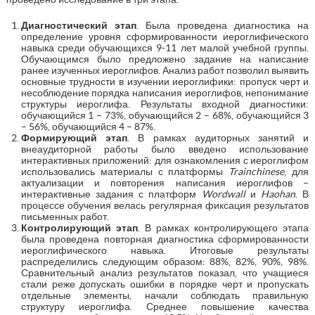
Диагностический этап
. Была проведена диагностика на
определение уровня сформированности иероглифического
навыка среди обучающихся 9-11 лет малой учебной группы.
Обучающимся было предложено задание на написание
ранее изученных иероглифов. Анализ работ позволил выявить
основные трудности в изучении иероглифики: пропуск черт и
несоблюдение порядка написания иероглифов, непонимание
структуры иероглифа. Результаты входной диагностики:
обучающийся 1 – 73%, обучающийся 2 – 68%, обучающийся 3
– 56%, обучающийся 4 – 87%.
Формирующий этап
. В рамках аудиторных занятий и
внеаудиторной работы было введено использование
интерактивных приложений: для ознакомления с иероглифом
использовались материалы с платформы
Train
c
hinese
, для
актуализации и повторения написания иероглифов –
интерактивные задания с платформ
Wordwall
и
Haohan
. В
процессе обучения велась регулярная фиксация результатов
письменных работ.
Контролирующий этап
. В рамках контролирующего этапа
была проведена повторная диагностика сформированности
иероглифического навыка. Итоговые результаты
распределились следующим образом: 88%, 82%, 90%, 98%.
Сравнительный анализ результатов показал, что учащиеся
стали реже допускать ошибки в порядке черт и пропускать
отдельные элементы, начали соблюдать правильную
структуру иероглифа. Среднее повышение качества