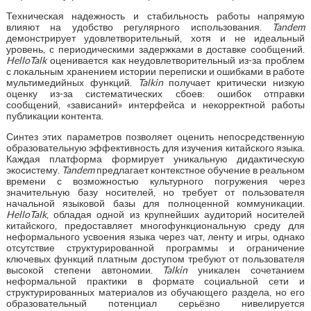
Техническая надежность и стабильность работы напрямую
влияют на удобство регулярного использования.
Tandem
демонстрирует удовлетворительный, хотя и не идеальный
уровень, с периодическими задержками в доставке сообщений.
HelloTalk
оценивается как неудовлетворительный из-за проблем
с локальным хранением истории переписки и ошибками в работе
мультимедийных функций.
Talkin
получает критически низкую
оценку из-за систематических сбоев: ошибок отправки
сообщений, «зависаний» интерфейса и некорректной работы
публикации контента.
Синтез этих параметров позволяет оценить непосредственную
образовательную эффективность для изучения китайского языка.
Каждая платформа формирует уникальную дидактическую
экосистему.
Tandem
предлагает контекстное обучение в реальном
времени с возможностью культурного погружения через
значительную базу носителей, но требует от пользователя
начальной языковой базы для полноценной коммуникации.
HelloTalk
, обладая одной из крупнейших аудиторий носителей
китайского, предоставляет многофункциональную среду для
неформального усвоения языка через чат, ленту и игры, однако
отсутствие структурированной программы и ограничение
ключевых функций платным доступом требуют от пользователя
высокой степени автономии.
Talkin
уникален сочетанием
неформальной практики в формате социальной сети и
структурированных материалов из обучающего раздела, но его
образовательный потенциал серьёзно нивелируется