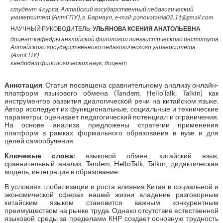
студент 4 курса, Алтайский государственный педагогический
университет (АлтГПУ), г. Барнаул, e-mail: panovataisia02.11@gmail.com
НАУЧНЫЙ РУКОВОДИТЕЛЬ:
УЛЬЯНОВА КСЕНИЯ АНАТОЛЬЕВНА
доцент кафедры английской филологии лингвистического института
Алтайского государственного педагогического университета
(АлтГПУ)
кандидат филологических наук, доцент
Аннотация
. Статья посвящена сравнительному анализу онлайн-
платформ языкового обмена (Tandem, HelloTalk, Talkin) как
инструментов развития диалогической речи на китайском языке.
Автор исследует их функциональные, социальные и технические
параметры, оценивает педагогический потенциал и ограничения.
На основе анализа предложены стратегии применения
платформ в рамках формального образования в вузе и для
целей самообучения.
Ключевые слова:
языковой обмен, китайский язык,
сравнительный анализ, Tandem, HelloTalk, Talkin, дидактическая
модель, интеграция в образование.
В условиях глобализации и роста влияния Китая в социальной и
экономической сферах нашей жизни владение разговорным
китайским языком становится важным конкурентным
преимуществом на рынке труда. Однако отсутствие естественной
языковой среды за пределами КНР создает основную трудность