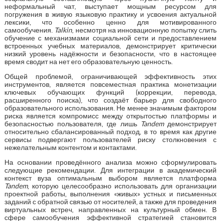
неформальный чат, выступает мощным ресурсом для
погружения в живую языковую практику и усвоения актуальной
лексики, что особенно ценно для мотивированного
самообучения.
Talkin
, несмотря на инновационную попытку слить
обучение с механизмами социальной сети и предоставлением
встроенных учебных материалов, демонстрирует критически
низкий уровень надёжности и безопасности, что в настоящее
время сводит на нет его образовательную ценность.
Общей проблемой, ограничивающей эффективность этих
инструментов, является повсеместная практика монетизации
ключевых обучающих функций (коррекции, перевода,
расширенного поиска), что создаёт барьер для свободного
образовательного использования. Не менее значимым фактором
риска является компромисс между открытостью платформы и
безопасностью пользователя, где лишь
Tandem
демонстрирует
относительно сбалансированный подход, в то время как другие
сервисы подвергают пользователей риску столкновения с
нежелательным контентом и контактами.
На основании проведённого анализа можно сформулировать
следующие рекомендации. Для интеграции в академический
контекст вуза оптимальным выбором является платформа
Tandem
, которую целесообразно использовать для организации
проектной работы, выполнения «живых» устных и письменных
заданий с обратной связью от носителей, а также для проведения
виртуальных встреч, направленных на культурный обмен. В
сфере самообучения эффективной стратегией становится