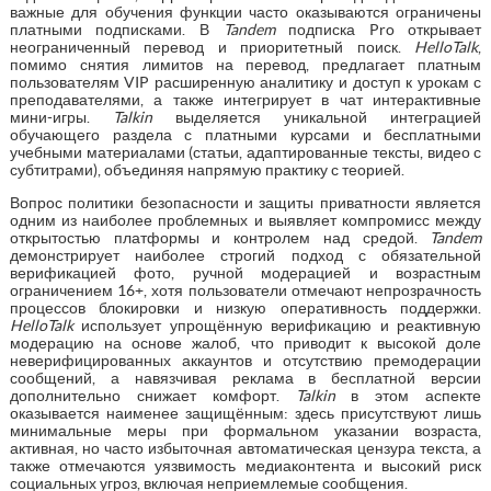
важные для обучения функции часто оказываются ограничены
платными подписками. В
Tandem
подписка Pro открывает
неограниченный перевод и приоритетный поиск.
HelloTalk
,
помимо снятия лимитов на перевод, предлагает платным
пользователям VIP расширенную аналитику и доступ к урокам с
преподавателями, а также интегрирует в чат интерактивные
мини-игры.
Talkin
выделяется уникальной интеграцией
обучающего раздела с платными курсами и бесплатными
учебными материалами (статьи, адаптированные тексты, видео с
субтитрами), объединяя напрямую практику с теорией.
Вопрос политики безопасности и защиты приватности является
одним из наиболее проблемных и выявляет компромисс между
открытостью платформы и контролем над средой.
Tandem
демонстрирует наиболее строгий подход с обязательной
верификацией фото, ручной модерацией и возрастным
ограничением 16+, хотя пользователи отмечают непрозрачность
процессов блокировки и низкую оперативность поддержки.
HelloTalk
использует упрощённую верификацию и реактивную
модерацию на основе жалоб, что приводит к высокой доле
неверифицированных аккаунтов и отсутствию премодерации
сообщений, а навязчивая реклама в бесплатной версии
дополнительно снижает комфорт.
Talkin
в этом аспекте
оказывается наименее защищённым: здесь присутствуют лишь
минимальные меры при формальном указании возраста,
активная, но часто избыточная автоматическая цензура текста, а
также отмечаются уязвимость медиаконтента и высокий риск
социальных угроз, включая неприемлемые сообщения.