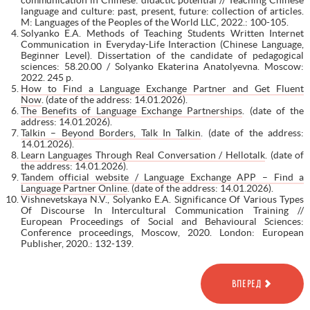
language and culture: past, present, future: сollection of articles.
M: Languages of the Peoples of the World LLC, 2022.: 100-105.
Solyanko E.A. Methods of Teaching Students Written Internet
Communication in Everyday-Life Interaction (Chinese Language,
Beginner Level). Dissertation of the candidate of pedagogical
sciences: 58.20.00 / Solyanko Ekaterina Anatolyevna. Moscow:
2022. 245 p.
How to Find a Language Exchange Partner and Get Fluent
Now
. (date of the address: 14.01.2026).
The Benefits of Language Exchange Partnerships
. (date of the
address: 14.01.2026).
Talkin – Beyond Borders, Talk In Talkin
. (date of the address:
14.01.2026).
Learn Languages Through Real Conversation / Hellotalk
. (date of
the address: 14.01.2026).
Tandem official website / Language Exchange APP – Find a
Language Partner Online
. (date of the address: 14.01.2026).
Vishnevetskaya N.V., Solyanko E.A. Significance Of Various Types
Of Discourse In Intercultural Communication Training //
European Proceedings of Social and Behavioural Sciences:
Conference proceedings, Moscow, 2020. London: European
Publisher, 2020.: 132-139.
ВПЕРЕД