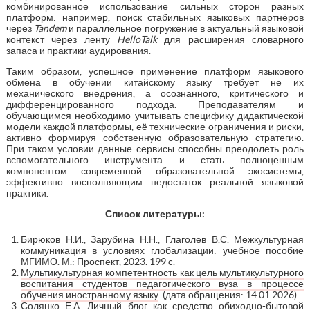
комбинированное использование сильных сторон разных
платформ: например, поиск стабильных языковых партнёров
через
Tandem
и параллельное погружение в актуальный языковой
контекст через ленту
HelloTalk
для расширения словарного
запаса и практики аудирования.
Таким образом, успешное применение платформ языкового
обмена в обучении китайскому языку требует не их
механического внедрения, а осознанного, критического и
дифференцированного подхода. Преподавателям и
обучающимся необходимо учитывать специфику дидактической
модели каждой платформы, её технические ограничения и риски,
активно формируя собственную образовательную стратегию.
При таком условии данные сервисы способны преодолеть роль
вспомогательного инструмента и стать полноценным
компонентом современной образовательной экосистемы,
эффективно восполняющим недостаток реальной языковой
практики.
Список литературы:
Бирюков Н.И., Зарубина Н.Н., Глаголев В.С. Межкультурная
коммуникация в условиях глобализации: учебное пособие
МГИМО. М.: Проспект, 2023. 199 c.
Мультикультурная компетентность как цель мультикультурного
воспитания студентов педагогического вуза в процессе
обучения иностранному языку
. (дата обращения: 14.01.2026).
Солянко Е.А. Личный блог как средство обиходно-бытовой