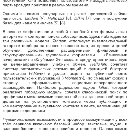
носителями. Они позволяют пользователям находить языковых
партнеров для практики в реальном времени.
Одними из самых популярных на рынке приложений сейчас
являются:
Tandem
[9],
HelloTalk
[8],
Talkin
[7], они и послужили
базой для нашего анализа [5], [6].
В основе эффективности любой подобной платформы лежат
алгоритмы и критерии поиска собеседников. Здесь наблюдаются
три различные модели.
Tandem
использует интеллектуальный
алгоритм подбора на основе языковых пар, интересов и целей
обучения, дополненный расширенными фильтрами и
структурированными групповыми форматами – «Языковыми
вечеринками» и «Клубами». Это создает среду, ориентированную
на целенаправленный учебный обмен.
HelloTalk
сочетает
систему автоматических рекомендаций с функцией быстрого
приветствия («
Wave
») и делает акцент на публичной ленте
пользовательских публикаций («
Moments
»), что смещает фокус в
сторону неформального, социально-опосредованного
взаимодействия. Наиболее радикален подход
Talkin
, который
реализует гибридную модель, сочетая классический поиск по
профилям с механизмами социальной сети, где основной акцент
делается на установление контактов через публикацию и
комментирование визуального контента в ленте, напоминающей
короткие видеоролики.
Функциональные возможности в процессе коммуникации у всех
трёх сервисов включают базовый набор: текстовые, аудио- и
видеосообщения, корректор ошибок и перевод. Однако самые