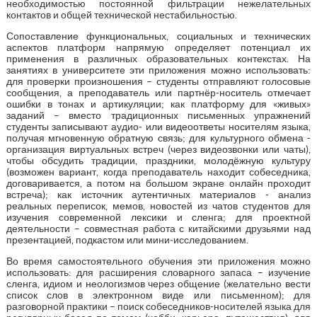
необходимостью постоянной фильтрации нежелательных
контактов и общей технической нестабильностью.
Сопоставление функциональных, социальных и технических
аспектов платформ напрямую определяет потенциал их
применения в различных образовательных контекстах. На
занятиях в университете эти приложения можно использовать:
для проверки произношения – студенты отправляют голосовые
сообщения, а преподаватель или партнёр‑носитель отмечает
ошибки в тонах и артикуляции; как платформу для «живых»
заданий – вместо традиционных письменных упражнений
студенты записывают аудио‑ или видеоответы носителям языка,
получая мгновенную обратную связь; для культурного обмена -
организация виртуальных встреч (через видеозвонки или чаты),
чтобы обсудить традиции, праздники, молодёжную культуру
(возможен вариант, когда преподаватель находит собеседника,
договаривается, а потом на большом экране онлайн проходит
встреча); как источник аутентичных материалов - анализ
реальных переписок, мемов, новостей из чатов студентов для
изучения современной лексики и сленга; для проектной
деятельности – совместная работа с китайскими друзьями над
презентацией, подкастом или мини‑исследованием.
Во время самостоятельного обучения эти приложения можно
использовать: для расширения словарного запаса – изучение
сленга, идиом и неологизмов через общение (желательно вести
список слов в электронном виде или письменном); для
разговорной практики – поиск собеседников-носителей языка для