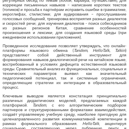
регулярных бесед по темам (хобби, карьера, путешествия), для
коррекции письменных навыков – написание коротких текстов
(топиков) и просьба к партнёрам исправить ошибки в грамматике,
иероглифах, стилистике; для аудирования – прослушивание
голосовых сообщений, тренировка восприятия разных диалектов
и скоростей речи; для изучения диалектов - поиск собеседников
из разных регионов Китая, сравнение особенностей
произношения и лексики; для создания языковой среды (при
ежедневном использовании приложения).
Проведенное исследование позволяет утверждать, что онлайн-
платформы языкового обмена (
Tandem, HelloTalk, Talkin
)
представляют собой действенный инструмент для
формирования навыков диалогической речи на китайском языке,
востребованный в условиях дефицита естественной языковой
среды. Сравнительный анализ их функциональных, социальных и
технических параметров выявил как значительный
педагогический потенциал, так и системные ограничения,
определяющие стратегии их интеграции в образовательный
процесс.
Ключевым выводом является констатация принципиально
различных дидактических моделей, предлагаемых каждой
платформой.
Tandem
, с его алгоритмическим подбором
партнеров и структурированными форматами взаимодействия,
создаёт управляемую учебную среду, наиболее пригодную для
целенаправленного развития коммуникативной компетенции в
рамках формального образования.
HelloTalk
, акцентируя
социальную составляющую через публичную ленту и