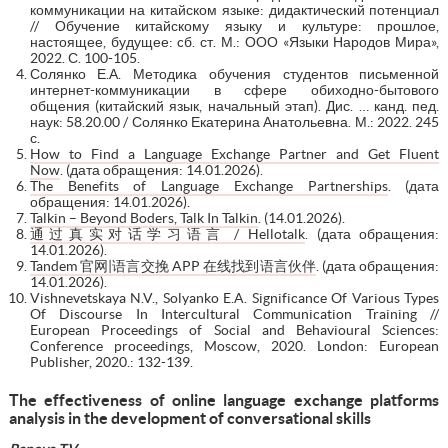
коммуникации на китайском языке: дидактический потенциал
// Обучение китайскому языку и культуре: прошлое,
настоящее, будущее: cб. ст. М.: ООО «Языки Народов Мира»,
2022. С. 100-105.
Солянко Е.А. Методика обучения студентов письменной
интернет-коммуникации в сфере обиходно-бытового
общения (китайский язык, начальный этап). Дис. … канд. пед.
наук: 58.20.00 / Солянко Екатерина Анатольевна. М.: 2022. 245
с.
How to Find a Language Exchange Partner and Get Fluent
Now
. (дата обращения: 14.01.2026).
The Benefits of Language Exchange Partnerships
. (дата
обращения: 14.01.2026).
Talkin – Beyond Boders, Talk In Talkin
. (14.01.2026).
通过真实对话学习语言 / Hellotalk
. (дата обращения:
14.01.2026).
Tandem 官网|语言交挽 APP 在线找到语言伙伴
. (дата обращения:
14.01.2026).
Vishnevetskaya N.V., Solyanko E.A. Significance Of Various Types
Of Discourse In Intercultural Communication Training //
European Proceedings of Social and Behavioural Sciences:
Conference proceedings, Moscow, 2020. London: European
Publisher, 2020.: 132-139.
The effectiveness of online language exchange platforms
analysis in the development of conversational skills