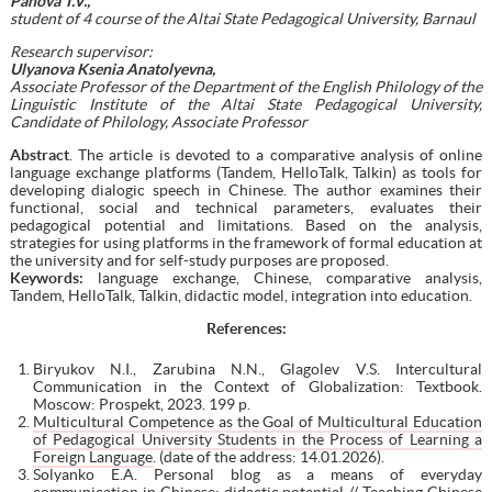
Panova T.V.,
student
of 4 course of the Altai State Pedagogical University, Barnaul
Research supervisor:
Ulyanova Ksenia Anatolyevna,
Associate Professor of the Department of the English Philology of the
Linguistic Institute of the Altai State Pedagogical University,
Candidate of Philology, Associate Professor
Abstract
. The article is devoted to a comparative analysis of online
language exchange platforms (Tandem, HelloTalk, Talkin) as tools for
developing dialogic speech in Chinese. The author examines their
functional, social and technical parameters, evaluates their
pedagogical potential and limitations. Based on the analysis,
strategies for using platforms in the framework of formal education at
the university and for self-study purposes are proposed.
Keywords:
language exchange, Chinese, comparative analysis,
Tandem, HelloTalk, Talkin, didactic model, integration into education.
References
:
Biryukov N.I., Zarubina N.N., Glagolev V.S. Intercultural
Communication in the Context of Globalization: Textbook.
Moscow: Prospekt, 2023. 199 p.
Multicultural Competence as the Goal of Multicultural Education
of Pedagogical University Students in the Process of Learning a
Foreign Language
. (date of the address: 14.01.2026).
Solyanko E.A. Personal blog as a means of everyday
communication in Chinese: didactic potential // Teaching Chinese