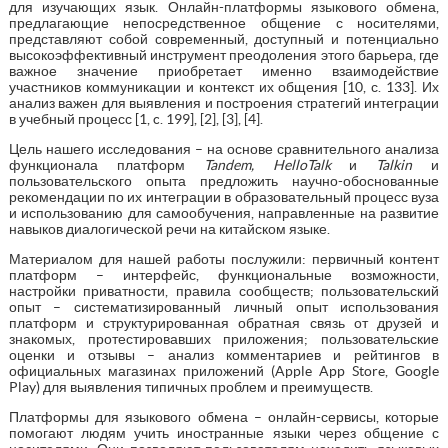
для изучающих язык. Онлайн-платформы языкового обмена,
предлагающие непосредственное общение с носителями,
представляют собой современный, доступный и потенциально
высокоэффективный инструмент преодоления этого барьера, где
важное значение приобретает именно взаимодействие
участников коммуникации и контекст их общения [10, с. 133]. Их
анализ важен для выявления и построения стратегий интеграции
в учебный процесс [1, c. 199], [2], [3], [4].
Цель нашего исследования – на основе сравнительного анализа
функционала платформ
Tandem, HelloTalk
и
Talkin
и
пользовательского опыта предложить научно-обоснованные
рекомендации по их интеграции в образовательный процесс вуза
и использованию для самообучения, направленные на развитие
навыков диалогической речи на китайском языке.
Материалом для нашей работы послужили: первичный контент
платформ – интерфейс, функциональные возможности,
настройки приватности, правила сообществ; пользовательский
опыт – систематизированный личный опыт использования
платформ и структурированная обратная связь от друзей и
знакомых, протестировавших приложения; пользовательские
оценки и отзывы – анализ комментариев и рейтингов в
официальных магазинах приложений (Apple App Store, Google
Play) для выявления типичных проблем и преимуществ.
Платформы для языкового обмена – онлайн-сервисы, которые
помогают людям учить иностранные языки через общение с