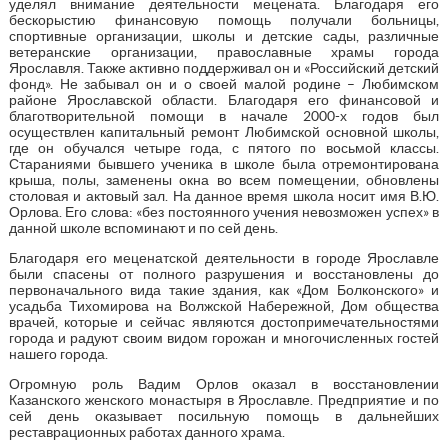
уделял внимание деятельности мецената. Благодаря его
бескорыстию финансовую помощь получали больницы,
спортивные организации, школы и детские сады, различные
ветеранские организации, православные храмы города
Ярославля. Также активно поддерживал он и «Российский детский
фонд». Не забывал он и о своей малой родине – Любимском
районе Ярославской области. Благодаря его финансовой и
благотворительной помощи в начале 2000-х годов был
осуществлен капитальный ремонт Любимской основной школы,
где он обучался четыре года, с пятого по восьмой классы.
Стараниями бывшего ученика в школе была отремонтирована
крыша, полы, заменены окна во всем помещении, обновлены
столовая и актовый зал. На данное время школа носит имя В.Ю.
Орлова. Его слова: «без постоянного учения невозможен успех» в
данной школе вспоминают и по сей день.
Благодаря его меценатской деятельности в городе Ярославле
были спасены от полного разрушения и восстановлены до
первоначального вида такие здания, как «Дом Болконского» и
усадьба Тихомирова на Волжской Набережной, Дом общества
врачей, которые и сейчас являются достопримечательностями
города и радуют своим видом горожан и многочисленных гостей
нашего города.
Огромную роль Вадим Орлов оказал в восстановлении
Казанского женского монастыря в Ярославле. Предприятие и по
сей день оказывает посильную помощь в дальнейших
реставрационных работах данного храма.