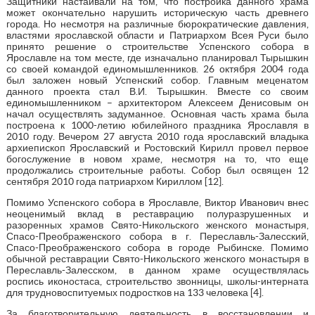
Защитники настаивали на том, что постройка данного храма
может окончательно нарушить историческую часть древнего
города. Но несмотря на различные бюрократические давления,
властями ярославской области и Патриархом Всея Руси было
принято решение о строительстве Успенского собора в
Ярославле на том месте, где изначально планировал Тырышкин
со своей командой единомышленников. 26 октября 2004 года
был заложен новый Успенский собор. Главным меценатом
данного проекта стал В.И. Тырышкин. Вместе со своим
единомышленником – архитектором Алексеем Денисовым он
начал осуществлять задуманное. Основная часть храма была
построена к 1000-летию юбилейного праздника Ярославля в
2010 году. Вечером 27 августа 2010 года ярославский владыка
архиепископ Ярославский и Ростовский Кирилл провел первое
богослужение в новом храме, несмотря на то, что еще
продолжались строительные работы. Собор был освящен 12
сентября 2010 года патриархом Кириллом [12].
Помимо Успенского собора в Ярославле, Виктор Иванович внес
неоценимый вклад в реставрацию полуразрушенных и
разоренных храмов Свято-Никольского женского монастыря,
Спасо-Преображенского собора в г. Переславль-Залесский,
Спасо-Преображенского собора в городе Рыбинске. Помимо
обычной реставрации Свято-Никольского женского монастыря в
Переславль-Залесском, в данном храме осуществлялась
роспись иконостаса, строительство звонницы, школы-интерната
для трудновоспитуемых подростков на 133 человека [4].
За благотворительную деятельность в восстановлении и