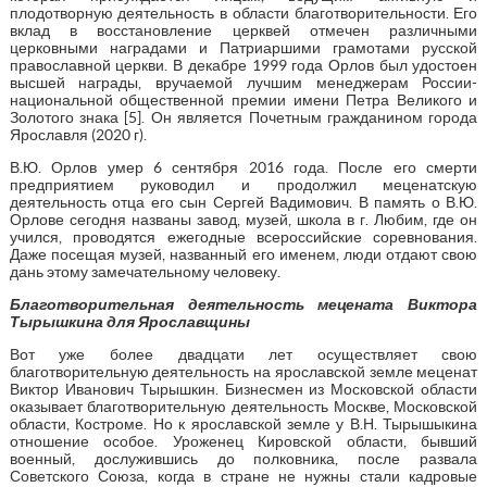
плодотворную деятельность в области благотворительности. Его
вклад в восстановление церквей отмечен различными
церковными наградами и Патриаршими грамотами русской
православной церкви. В декабре 1999 года Орлов был удостоен
высшей награды, вручаемой лучшим менеджерам России-
национальной общественной премии имени Петра Великого и
Золотого знака [5]. Он является Почетным гражданином города
Ярославля (2020 г).
В.Ю. Орлов умер 6 сентября 2016 года. После его смерти
предприятием руководил и продолжил меценатскую
деятельность отца его сын Сергей Вадимович. В память о В.Ю.
Орлове сегодня названы завод, музей, школа в г. Любим, где он
учился, проводятся ежегодные всероссийские соревнования.
Даже посещая музей, названный его именем, люди отдают свою
дань этому замечательному человеку.
Благотворительная деятельность мецената Виктора
Тырышкина для Ярославщины
Вот уже более двадцати лет осуществляет свою
благотворительную деятельность на ярославской земле меценат
Виктор Иванович Тырышкин. Бизнесмен из Московской области
оказывает благотворительную деятельность Москве, Московской
области, Костроме. Но к ярославской земле у В.Н. Тырышыкина
отношение особое. Уроженец Кировской области, бывший
военный, дослужившись до полковника, после развала
Советского Союза, когда в стране не нужны стали кадровые