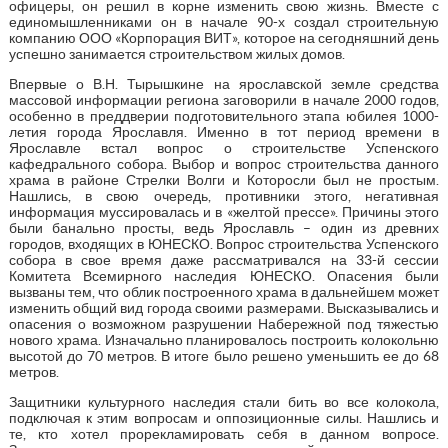
офицеры, он решил в корне изменить свою жизнь. Вместе с
единомышленниками он в начале 90-х создал строительную
компанию ООО «Корпорация ВИТ», которое на сегодняшний день
успешно занимается строительством жилых домов.
Впервые о В.Н. Тырышкине на ярославской земле средства
массовой информации региона заговорили в начале 2000 годов,
особенно в преддверии подготовительного этапа юбилея 1000-
летия города Ярославля. Именно в тот период времени в
Ярославле встал вопрос о строительстве Успенского
кафедрального собора. Выбор и вопрос строительства данного
храма в районе Стрелки Волги и Которосли был не простым.
Нашлись, в свою очередь, противники этого, негативная
информация муссировалась и в «желтой прессе». Причины этого
были банально просты, ведь Ярославль – один из древних
городов, входящих в ЮНЕСКО. Вопрос строительства Успенского
собора в свое время даже рассматривался на 33-й сессии
Комитета Всемирного наследия ЮНЕСКО. Опасения были
вызваны тем, что облик построенного храма в дальнейшем может
изменить общий вид города своими размерами. Высказывались и
опасения о возможном разрушении Набережной под тяжестью
нового храма. Изначально планировалось построить колокольню
высотой до 70 метров. В итоге было решено уменьшить ее до 68
метров.
Защитники культурного наследия стали бить во все колокола,
подключая к этим вопросам и оппозиционные силы. Нашлись и
те, кто хотел прорекламировать себя в данном вопросе.