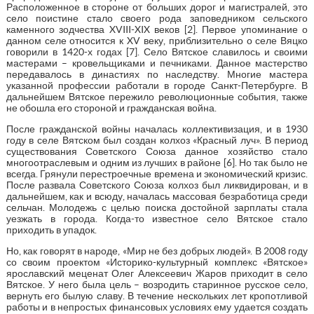
Расположенное в стороне от больших дорог и магистралей, это
село поистине стало своего рода заповедником сельского
каменного зодчества XVIII-XIX веков [2]. Первое упоминание о
данном селе относится к XV веку, приблизительно о селе Вяцко
говорили в 1420-х годах [7]. Село Вятское славилось и своими
мастерами – кровельщиками и печниками. Данное мастерство
передавалось в династиях по наследству. Многие мастера
указанной профессии работали в городе Санкт-Петербурге. В
дальнейшем Вятское пережило революционные события, также
не обошла его стороной и гражданская война.
После гражданской войны началась коллективизация, и в 1930
году в селе Вятском был создан колхоз «Красный луч». В период
существования Советского Союза данное хозяйство стало
многоотраслевым и одним из лучших в районе [6]. Но так было не
всегда. Грянули перестроечные времена и экономический кризис.
После развала Советского Союза колхоз был ликвидирован, и в
дальнейшем, как и всюду, началась массовая безработица среди
сельчан. Молодежь с целью поиска достойной зарплаты стала
уезжать в города. Когда-то известное село Вятское стало
приходить в упадок.
Но, как говорят в народе, «Мир не без добрых людей». В 2008 году
со своим проектом «Историко-культурный комплекс «Вятское»
ярославский меценат Олег Алексеевич Жаров приходит в село
Вятское. У него была цель – возродить старинное русское село,
вернуть его былую славу. В течение нескольких лет кропотливой
работы и в непростых финансовых условиях ему удается создать