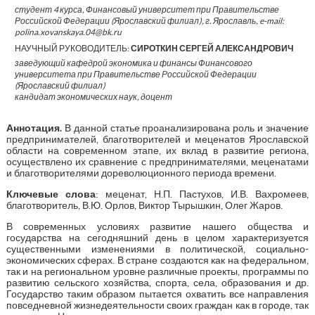
студент 4 курса, Финансовый университет при Правительстве
Российской Федерации (Ярославский филиал), г. Ярославль, e-mail:
polina.xovanskaya.04@bk.ru
НАУЧНЫЙ РУКОВОДИТЕЛЬ:
СИРОТКИН СЕРГЕЙ АЛЕКСАНДРОВИЧ
заведующий кафедрой экономика и финансы Финансового
университета при Правительстве Российской Федерации
(Ярославский филиал)
кандидат экономических наук, доцент
Аннотация.
В данной статье проанализирована роль и значение
предпринимателей, благотворителей и меценатов Ярославской
области на современном этапе, их вклад в развитие региона,
осуществлено их сравнение с предпринимателями, меценатами
и благотворителями дореволюционного периода времени.
Ключевые слова
: меценат, Н.П. Пастухов, И.В. Вахромеев,
благотворитель, В.Ю. Орлов, Виктор Тырышкин, Олег Жаров.
В современных условиях развитие нашего общества и
государства на сегодняшний день в целом характеризуется
существенными изменениями в политической, социально-
экономических сферах. В стране создаются как на федеральном,
так и на региональном уровне различные проекты, программы по
развитию сельского хозяйства, спорта, села, образования и др.
Государство таким образом пытается охватить все направления
повседневной жизнедеятельности своих граждан как в городе, так