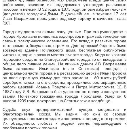
работников, всячески их поддерживал, утверждая различные
пособия и пенсии. В 32 года, в 1875 году, он был избран гласным
(депутатом) городской Думы. В дальнейшем, в течение 17 лет
Иван Вахрамеев прослужил родному городу в качестве главы
[10].
Город ему достался сильно запущенным. При его руководстве в
городе Ярославле появились водопровод и трамвай, телефонная
связь и электрическое освещение. Его вклад в развитие города
того времени, безусловно, огромен. Для городской бедноты было
возведено здание Ночлежного дома, бесплатная библиотека-
читальня, парки в разных местах в черте города. Когда не хватало
городских средств на благоустройство города, то он вкладывал в
общее дело личные деньги. На личные деньги И.В. Вахрамеева
была заложена Ильинская (ныне Советская) площадь в
центральной части города, на реставрацию церкви Ильи Пророка
он внес огромную сумму для того времени – 60 тысяч рублей
серебром, также на его средства проводились реставрационные
работы церквей Иоанна Предтечи и Петра Митрополита [1]. В
1887 году И.В. Вахромеев был удостоен по праву и заслуженно
звания Почетного гражданина города Ярославля. Умер он 8
января 1909 года, похоронен на Леонтьевском кладбище.
Судьба двух предпринимателей, купцов, меценатов и
благотворителей схожи. Мы видим, что они со своими
целеустремленными взглядами опережали период того времени.
Их объединяло, любовь к родной земле, неравнодушие к
проблемам простых горожан.