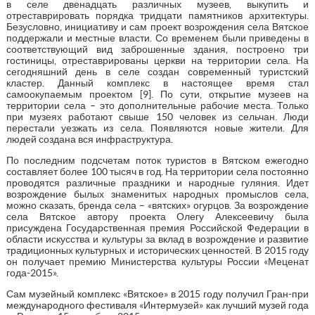
в селе двенадцать различных музеев, выкупить и
отреставрировать порядка тридцати памятников архитектуры.
Безусловно, инициативу и сам проект возрождения села Вятское
поддержали и местные власти. Со временем были приведены в
соответствующий вид заброшенные здания, построено три
гостиницы, отреставрированы церкви на территории села. На
сегодняшний день в селе создан современный туристский
кластер. Данный комплекс в настоящее время стал
самоокупаемым проектом [9]. По сути, открытие музеев на
территории села – это дополнительные рабочие места. Только
при музеях работают свыше 150 человек из сельчан. Люди
перестали уезжать из села. Появляются новые жители. Для
людей создана вся инфраструктура.
По последним подсчетам поток туристов в Вятском ежегодно
составляет более 100 тысяч в год. На территории села постоянно
проводятся различные праздники и народные гуляния. Идет
возрождение былых знаменитых народных промыслов села,
можно сказать, бренда села – «вятских» огурцов. За возрождение
села Вятское автору проекта Олегу Алексеевичу была
присуждена Государственная премия Российской Федерации в
области искусства и культуры за вклад в возрождение и развитие
традиционных культурных и исторических ценностей. В 2015 году
он получает премию Министерства культуры России «Меценат
года-2015».
Сам музейный комплекс «Вятское» в 2015 году получил Гран-при
международного фестиваля «Интермузей» как лучший музей года