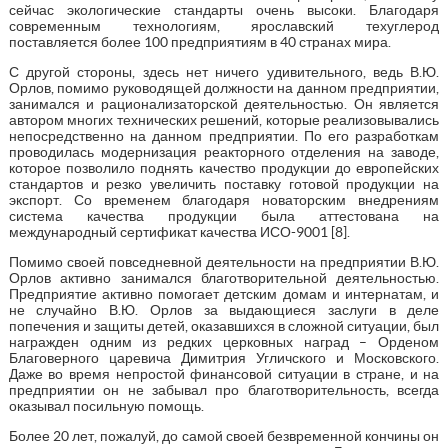
сейчас экологические стандарты очень высоки. Благодаря
современным технологиям, ярославский техуглерод
поставляется более 100 предприятиям в 40 странах мира.
С другой стороны, здесь нет ничего удивительного, ведь В.Ю.
Орлов, помимо руководящей должности на данном предприятии,
занимался и рационализаторской деятельностью. Он является
автором многих технических решений, которые реализовывались
непосредственно на данном предприятии. По его разработкам
проводилась модернизация реакторного отделения на заводе,
которое позволило поднять качество продукции до европейских
стандартов и резко увеличить поставку готовой продукции на
экспорт. Со временем благодаря новаторским внедрениям
система качества продукции была аттестована на
международный сертификат качества ИСО-9001 [8].
Помимо своей повседневной деятельности на предприятии В.Ю.
Орлов активно занимался благотворительной деятельностью.
Предприятие активно помогает детским домам и интернатам, и
не случайно В.Ю. Орлов за выдающиеся заслуги в деле
попечения и защиты детей, оказавшихся в сложной ситуации, был
награжден одним из редких церковных наград – Орденом
Благоверного царевича Димитрия Угличского и Московского.
Даже во время непростой финансовой ситуации в стране, и на
предприятии он не забывал про благотворительность, всегда
оказывал посильную помощь.
Более 20 лет, пожалуй, до самой своей безвременной кончины он