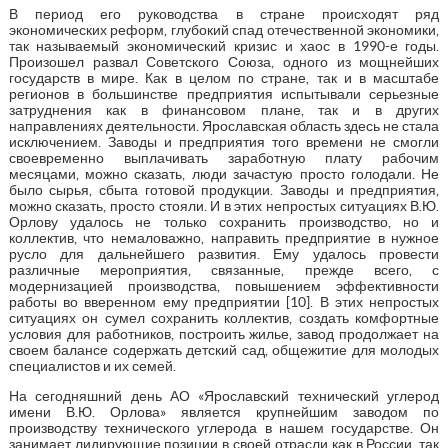
В период его руководства в стране происходят ряд
экономических реформ, глубокий спад отечественной экономики,
так называемый экономический кризис и хаос в 1990-е годы.
Произошел развал Советского Союза, одного из мощнейших
государств в мире. Как в целом по стране, так и в масштабе
регионов в большинстве предприятия испытывали серьезные
затруднения как в финансовом плане, так и в других
направлениях деятельности. Ярославская область здесь не стала
исключением. Заводы и предприятия того времени не смогли
своевременно выплачивать заработную плату рабочим
месяцами, можно сказать, люди зачастую просто голодали. Не
было сырья, сбыта готовой продукции. Заводы и предприятия,
можно сказать, просто стояли. И в этих непростых ситуациях В.Ю.
Орлову удалось не только сохранить производство, но и
коллектив, что немаловажно, направить предприятие в нужное
русло для дальнейшего развития. Ему удалось провести
различные мероприятия, связанные, прежде всего, с
модернизацией производства, повышением эффективности
работы во вверенном ему предприятии [10]. В этих непростых
ситуациях он сумел сохранить коллектив, создать комфортные
условия для работников, построить жилье, завод продолжает на
своем балансе содержать детский сад, общежитие для молодых
специалистов и их семей.
На сегодняшний день АО «Ярославский технический углерод
имени В.Ю. Орлова» является крупнейшим заводом по
производству технического углерода в нашем государстве. Он
занимает лидирующие позиции в своей отрасли как в России, так