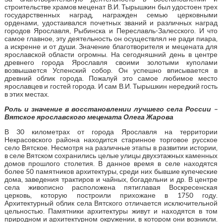
строительстве храмов меценат В.И. Тырышкин был удостоен трех
государственных наград, награжден семью церковными
орденами, удостаивался почетных званий и различных наград
городов Ярославля, Рыбинска и Переславль-Залесского. И что
самое главное, эту деятельность он осуществлял не ради пиара,
а искренне и от души. Значение благотворителя и мецената для
ярославской области огромны. На сегодняшний день в центре
древнего города Ярославля своими золотыми куполами
возвышается Успенский собор. Он успешно вписывается в
древний облик города. Пожалуй это самое любимое место
ярославцев и гостей города. И сам В.И. Тырышкин нередкий гость
в этих местах.
Роль и значение в восстановлении лучшего села России –
Вятское ярославского мецената Олега Жарова
В 30 километрах от города Ярославля на территории
Некрасовского района находится старинное торговое русское
село Вятское. Несмотря на различные этапы в развитии истории,
в селе Вятском сохранились целые улицы двухэтажных каменных
домов прошлого столетия. В данное время в селе находятся
более 50 памятников архитектуры, среди них бывшие купеческие
дома, заведения трактиров и чайных, богадельни и др. В центре
села живописно расположена пятиглавая Воскресенская
церковь, которую построили прихожане в 1750 году.
Архитектурный облик села Вятского отличается исключительной
цельностью. Памятники архитектуры живут и находятся в том
природном и архитектурном окружении, в котором они возникли.