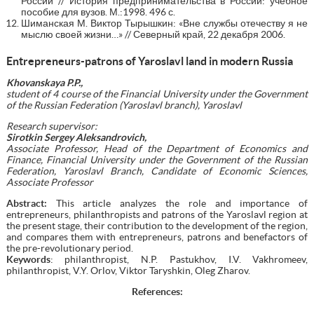
России // История предпринимательства в России: учебное
пособие для вузов. М.:1998. 496 с.
Шиманская М. Виктор Тырышкин: «Вне службы отечеству я не
мыслю своей жизни…» // Северный край, 22 декабря 2006.
Entrepreneurs-patrons of Yaroslavl land in modern Russia
Khovanskaya P.P.,
student of 4 course of the Financial University under the Government
of the Russian Federation (Yaroslavl branch), Yaroslavl
Research supervisor
:
Sirotkin Sergey Aleksandrovich,
Associate Professor, Head of the Department of Economics and
Finance, Financial University under the Government of the Russian
Federation, Yaroslavl Branch,
Candidate of Economic Sciences,
Associate Professor
Abstract:
This article analyzes the role and importance of
entrepreneurs, philanthropists and patrons of the Yaroslavl region at
the present stage, their contribution to the development of the region,
and compares them with entrepreneurs, patrons and benefactors of
the pre-revolutionary period.
Keywords
: рhilanthropist, N.P. Pastukhov, I.V. Vakhromeev,
philanthropist, V.Y. Orlov, Viktor Taryshkin, Oleg Zharov.
References
: