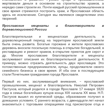
жертвовали деньги в основном на строительство храмов, а
нередко сами строили их. Почти каждый русский промышленник в
свое время стремился построить храм, и Ярославская область
здесь не исключение. Сегодня мы являемся свидетелями этих
творений.
Ярославские меценаты и благотворители в
дореволюционной России
Благотворительная и меценатская деятельность в
дореволюционный период на территории ярославской земли
была очень развита. Богатые горожане и жители ярославских
деревень вносили посильную помощь в открытие богадельней, в
реставрацию и ремонт храмов, в открытие приютов для сирот и
др. Многие ярославские благотворители и меценаты
заслуживают описания их благотворительной деятельности. К
примеру, можно отразить деятельность двух ярославцев. Это
потомственные предприниматели, купцы, продолжатели своего
семейного бизнеса в свое время. И оба они в последующем
стали Почетными гражданами города Ярославля.
Первый из них, заслуживающий внимания, – ярославский
промышленник, меценат и благотворитель Николай Петрович
Пастухов, который родился в городе Ярославле 17 января 1820
года в семье богатейших купцов конца XIX начала XX века. Н.П.
Пастухов вышел из купеческой среды, образование получил в
домашних условиях. С раннего возраста, с двенадцати лет начал
знакомиться с торговыми операциями под присмотром отца и