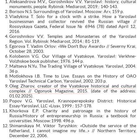
Aleksandrova M.V., Goroshnikov V.V. Yaroslavl: history, cultural
monuments, people. Rybinsk: Mediarost, 2019.: 140-143.
Borisov N.S. Surroundings of Yaroslavl. Moscow: Ar», 159 p.
Vladykina T. Solo for a clock with a strike. How a Yaroslavl
businessman and collector revived the Russian village //
Rossiyskaya Gazeta, Federal Issue № 6946 (78) dated April 12,
2016.
Goroshnikov V.V. Temples and Monasteries of the Yaroslavl
Region. Vol. Rybinsk: Mediarost, 2014.: 81-119.
Egorova T. Vadim Orlov: «We Don't Buy Awards» // Severny Krai,
October 28, 2003.
Kolobenin V.G. Our Village of Vyatskoye. Yaroslavl: Verkhne-
Volzhskoe book publisher, 1976. 144 p.
Maltseva N.Yu. The Trading Village of Vyatskoye. Yaroslavl, 2004.
36 p.
Motlokhova I.B. Time to Live. Essays on the History of OAO
Yaroslavl Technical Carbon, Yaroslavl, 2002. 203 p.
Oleg Zharov, creator of the Vyatskoye historical and cultural
complex // Ogonyok Magazine, 2015
. (date of the address:
01.02.2025).
Popov V.G. Yaroslavl, Krasnoperepoksky District: Historical
Essay-Yaroslavl, LLC «Liya», 1999.: 157-178.
Khorkova E.P. Charity and patronage in the history of
Russia/History of entrepreneurship in Russia: a textbook for
universities. Moscow:1998. 496 p.
Shimanskaya M. Viktor Tyryshkin: «Outside the service of the
fatherland, I cannot imagine my life...» // Northern Territory,
December 22, 2006.