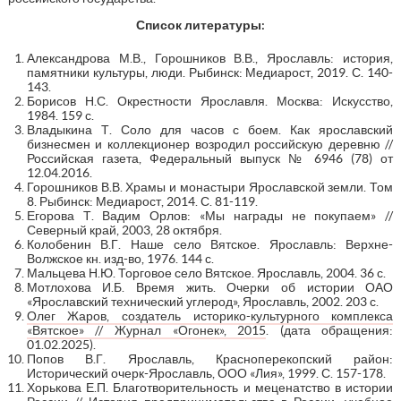
Список литературы:
Александрова М.В., Горошников В.В., Ярославль: история,
памятники культуры, люди. Рыбинск: Медиарост, 2019. С. 140-
143.
Борисов Н.С. Окрестности Ярославля. Москва: Искусство,
1984. 159 с.
Владыкина Т. Соло для часов с боем. Как ярославский
бизнесмен и коллекционер возродил российскую деревню //
Российская газета, Федеральный выпуск № 6946 (78) от
12.04.2016.
Горошников В.В. Храмы и монастыри Ярославской земли. Том
8. Рыбинск: Медиарост, 2014. С. 81-119.
Егорова Т. Вадим Орлов: «Мы награды не покупаем» //
Северный край, 2003, 28 октября.
Колобенин В.Г. Наше село Вятское. Ярославль: Верхне-
Волжское кн. изд-во, 1976. 144 с.
Мальцева Н.Ю. Торговое село Вятское. Ярославль, 2004. 36 с.
Мотлохова И.Б. Время жить. Очерки об истории ОАО
«Ярославский технический углерод», Ярославль, 2002. 203 с.
Олег Жаров, создатель историко-культурного комплекса
«Вятское» // Журнал «Огонек», 2015
. (дата обращения:
01.02.2025).
Попов В.Г. Ярославль, Красноперекопский район:
Исторический очерк-Ярославль, ООО «Лия», 1999. С. 157-178.
Хорькова Е.П. Благотворительность и меценатство в истории