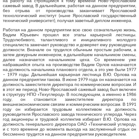
на работу на строящийся к тому времени Ново-Ярославский
сажевый завод. В дальнейшем, работая на данном предприятии,
без отрыва от производства заканчивает Ярославский
технологический институт (ныне Ярославский государственный
технический университет), получая заветный диплом инженера.
Работая на данном предприятии всю свою сознательную жизнь,
Вадим Юрьевич прошел все этапы карьерной лестницы.
Трудолюбивого, талантливого и инициативного молодого
специалиста замечает руководство и доверяет ему руководящие
должности. Вначале он трудился обычным простым рабочим, а
затем дежурным инженером, в дальнейшем начальником смены,
далее назначается начальником цеха. Со временем уже
набравшийся опыта на производстве Вадим Орлов назначается
на должность начальника планового отдела, а это уже были 1977
– 1979 годы. Дальнейшая карьерная лестница В.Ю. Орлова на
данном предприятии такова. В июне 1979 года он назначается на
должность заместителя директора по коммерческим вопросам. И
в этот же период Ново-Ярославский сажевый завод был включен
в структуру НПО «Техуглерод». В последующем, а именно в 1986
году, он становится заместителем директора по
внешнеэкономическим связям и коммерческим вопросам. В 1991
году он избирается трудовым коллективом на должность
руководителя Ярославского завода технического углерода. Через
год акционеры и трудовой коллектив избирает В.Ю. Орлова на
должность генерального директора ОАО «Технический углерод»,
и с того времени до момента выхода на заслуженный отдых он
бессменно трудится на данном предприятии руководителем.