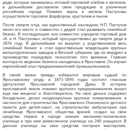
дяди, которые занимались оптовой торговлей хлебом и железом,
в дальнейшем доставляли свою продукцию в различные
российские города. Помимо зерна и железа Пастуховы
осуществляли торговлю фарфором, хрусталем и льном.
После смерти отца, как единственный наследник, Н.П. Пастухов
занял его место и совместно с дядей стал развивать семейный
бизнес. В последующем они совместно учредили торговый дом
«А. и Н. Пастуховы», который просуществовал до смерти дяди в
1876 году. В дальнейшем он выкупил у родственников весь
семейный бизнес и стал единственным владельцем крупных
металлургических заводов в Вятской губернии, где он внедрял в
производство передовую технологию того времени. Главная
контора по ведению бизнеса находилась в Ярославле. Он изучал
европейский опыт предпринимателей-промышленников.
В своей жизни трижды избирался мировым судьей по
Ярославскому уезду, в 1871-1895 годах состоял гласным
(депутатом) Ярославской городской Думы. В историю
ярославской земли помимо крупного предпринимателя вошел
еще как меценат и благотворитель. На свои деньги содержал
богадельню, делал неоднократные крупные пожертвования, в
частности для строительства Ярославского Ольгинского детского
приюта для детей-сирот, на строительство амбулатории при
лечебнице Ярославского общества врачей, создал на свои
средства первое в городе нижнее механико-техническое
училище и при нем ремесленное училище на 240 учащихся. В
данном училище на свои средства построил мастерские,