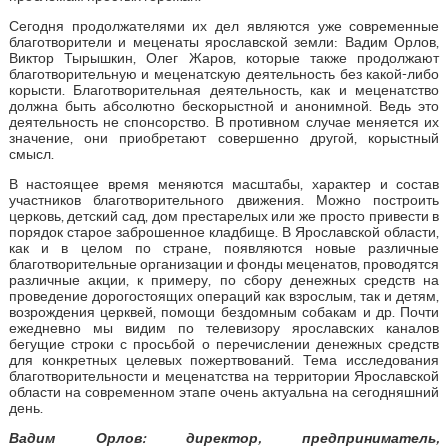
Сегодня продолжателями их дел являются уже современные
благотворители и меценаты ярославской земли: Вадим Орлов,
Виктор Тырышкин, Олег Жаров, которые также продолжают
благотворительную и меценатскую деятельность без какой-либо
корысти. Благотворительная деятельность, как и меценатство
должна быть абсолютно бескорыстной и анонимной. Ведь это
деятельность не спонсорство. В противном случае меняется их
значение, они приобретают совершенно другой, корыстный
смысл.
В настоящее время меняются масштабы, характер и состав
участников благотворительного движения. Можно построить
церковь, детский сад, дом престарелых или же просто привести в
порядок старое заброшенное кладбище. В Ярославской области,
как и в целом по стране, появляются новые различные
благотворительные организации и фонды меценатов, проводятся
различные акции, к примеру, по сбору денежных средств на
проведение дорогостоящих операций как взрослым, так и детям,
возрождения церквей, помощи бездомным собакам и др. Почти
ежедневно мы видим по телевизору ярославских каналов
бегущие строки с просьбой о перечислении денежных средств
для конкретных целевых пожертвований. Тема исследования
благотворительности и меценатства на территории Ярославской
области на современном этапе очень актуальна на сегодняшний
день.
Вадим Орлов: директор, предприниматель,