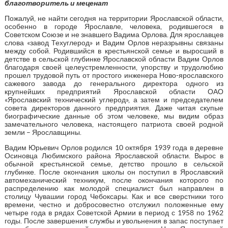
благотворитель и меценат
Пожалуй, не найти сегодня на территории Ярославской области,
особенно в городе Ярославле, человека, родившегося в
Советском Союзе и не знавшего Вадима Орлова. Для ярославцев
слова «завод Техуглерод» и Вадим Орлов неразрывны связаны
между собой. Родившийся в крестьянской семье и выросший в
детстве в сельской глубинке Ярославской области Вадим Орлов
благодаря своей целеустремленности, упорству и трудолюбию
прошел трудовой путь от простого инженера Ново-ярославского
сажевого завода до генерального директора одного из
крупнейших предприятий Ярославской области ОАО
«Ярославский технический углерод», а затем и председателем
совета директоров данного предприятия. Даже читая скупые
биографические данные об этом человеке, мы видим образ
замечательного человека, настоящего патриота своей родной
земли – Ярославщины.
Вадим Юрьевич Орлов родился 10 октября 1939 года в деревне
Осиновца Любимского района Ярославской области. Вырос в
обычной крестьянской семье, детство прошло в сельской
глубинке. После окончания школы он поступил в Ярославский
автомеханический техникум, после окончания которого по
распределению как молодой специалист был направлен в
столицу Чувашии город Чебоксары. Как и все сверстники того
времени, честно и добросовестно отслужил положенные ему
четыре года в рядах Советской Армии в период с 1958 по 1962
годы. После завершения службы и увольнения в запас поступает