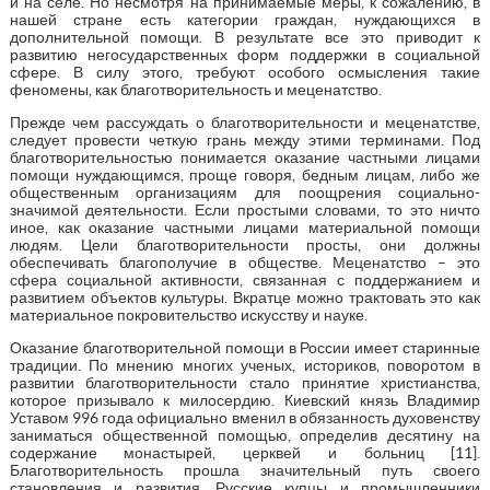
и на селе. Но несмотря на принимаемые меры, к сожалению, в
нашей стране есть категории граждан, нуждающихся в
дополнительной помощи. В результате все это приводит к
развитию негосударственных форм поддержки в социальной
сфере. В силу этого, требуют особого осмысления такие
феномены, как благотворительность и меценатство.
Прежде чем рассуждать о благотворительности и меценатстве,
следует провести четкую грань между этими терминами. Под
благотворительностью понимается оказание частными лицами
помощи нуждающимся, проще говоря, бедным лицам, либо же
общественным организациям для поощрения социально-
значимой деятельности. Если простыми словами, то это ничто
иное, как оказание частными лицами материальной помощи
людям. Цели благотворительности просты, они должны
обеспечивать благополучие в обществе. Меценатство – это
сфера социальной активности, связанная с поддержанием и
развитием объектов культуры. Вкратце можно трактовать это как
материальное покровительство искусству и науке.
Оказание благотворительной помощи в России имеет старинные
традиции. По мнению многих ученых, историков, поворотом в
развитии благотворительности стало принятие христианства,
которое призывало к милосердию. Киевский князь Владимир
Уставом 996 года официально вменил в обязанность духовенству
заниматься общественной помощью, определив десятину на
содержание монастырей, церквей и больниц [11].
Благотворительность прошла значительный путь своего
становления и развития. Русские купцы и промышленники