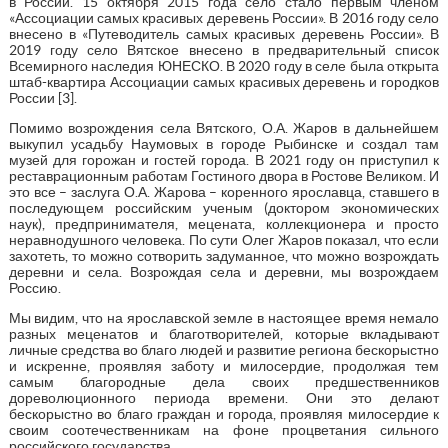
в России. 15 октября 2015 года село стало первым членом
«Ассоциации самых красивых деревень России». В 2016 году село
внесено в «Путеводитель самых красивых деревень России». В
2019 году село Вятское внесено в предварительный список
Всемирного наследия ЮНЕСКО. В 2020 году в селе была открыта
штаб-квартира Ассоциации самых красивых деревень и городков
России [3].
Помимо возрождения села Вятского, О.А. Жаров в дальнейшем
выкупил усадьбу Наумовых в городе Рыбинске и создал там
музей для горожан и гостей города. В 2021 году он приступил к
реставрационным работам Гостиного двора в Ростове Великом. И
это все – заслуга О.А. Жарова – коренного ярославца, ставшего в
последующем российским ученым (доктором экономических
наук), предпринимателя, мецената, коллекционера и просто
неравнодушного человека. По сути Олег Жаров показал, что если
захотеть, то можно сотворить задуманное, что можно возрождать
деревни и села. Возрождая села и деревни, мы возрождаем
Россию.
Мы видим, что на ярославской земле в настоящее время немало
разных меценатов и благотворителей, которые вкладывают
личные средства во благо людей и развитие региона бескорыстно
и искренне, проявляя заботу и милосердие, продолжая тем
самым благородные дела своих предшественников
дореволюционного периода времени. Они это делают
бескорыстно во благо граждан и города, проявляя милосердие к
своим соотечественникам на фоне процветания сильного
российского государства.