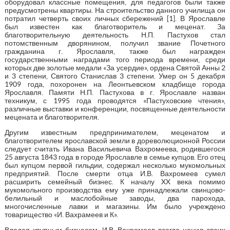
оборудовал классные помещения, для педагогов были также
предусмотрены квартиры. На строительство данного училища он
потратил четверть своих личных сбережений [1]. В Ярославле
был известен как благотворитель и меценат. За
благотворительную деятельность Н.П. Пастухов стал
потомственным дворянином, получил звание Почетного
гражданина г. Ярославля, также был награжден
государственными наградами того периода времени, среди
которых две золотые медали «За усердие», ордена Святой Анны 2
и 3 степени, Святого Станислав 3 степени. Умер он 5 декабря
1909 года, похоронен на Леонтьевском кладбище города
Ярославля. Памяти Н.П. Пастухова в г. Ярославле назван
техникум, с 1995 года проводятся «Пастуховские чтения»,
различные выставки и конференции, посвященные деятельности
мецената и благотворителя.
Другим известным предпринимателем, меценатом и
благотворителем ярославской земли в дореволюционной России
следует считать Ивана Васильевича Вахромеева, родившегося
25 августа 1843 года в городе Ярославле в семье купцов. Его отец
был купцом первой гильдии, содержал несколько мукомольных
предприятий. После смерти отца И.В. Вахромеев сумел
расширить семейный бизнес. К началу XX века помимо
мукомольного производства ему уже принадлежали свинцово-
белильный и маслобойные заводы, два парохода,
многочисленные лавки и магазины. Им было учреждено
товарищество «И. Вахрамеев и К».
Владея крупным бизнесом, И.В. Вахромеев всегда ценил своих