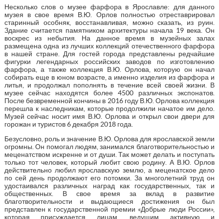
Несколько слов о музее фарфора в Ярославле: для данного
музея в свое время В.Ю. Орлов полностью отреставрировал
старинный особняк, восстанавливая, можно сказать, из руин.
Здание считается памятником архитектуры начала 19 века. Он
воскрес из небытия. На данное время в музейных залах
размещена одна из лучших коллекций отечественного фарфора
в нашей стране. Для гостей города представлены редчайшие
фигурки легендарных российских заводов по изготовлению
фарфора, а также коллекция В.Ю. Орлова, которую он начал
собирать еще в юном возрасте, а именно изделия из фарфора и
литья, и продолжал пополнять в течение всей своей жизни. В
музее сейчас находятся более 4500 различных экспонатов.
После безвременной кончины в 2016 году В.Ю. Орлова коллекция
перешла к наследникам, которые продолжили начатое им дело.
Музей сейчас носит имя В.Ю. Орлова и открыл свои двери для
горожан и туристов 6 декабря 2018 года.
Безусловно, роль и значение В.Ю. Орлова для ярославской земли
огромны. Он помогал людям, занимался благотворительностью и
меценатством искренне и от души. Так может делать и поступать
только тот человек, который любит свою родину. А В.Ю. Орлов
действительно любил ярославскую землю, а меценатское дело
по сей день продолжают его потомки. За многолетний труд он
удостаивался различных наград как государственных, так и
общественных. В свое время за вклад в развитие
благотворительности и выдающиеся достижения он был
представлен к государственной премии «Добрые люди России»,
которая присуждается лицам, ведущим активную и