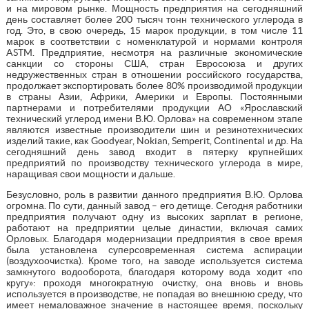
и на мировом рынке. Мощность предприятия на сегодняшний
день составляет более 200 тысяч тонн технического углерода в
год. Это, в свою очередь, 15 марок продукции, в том числе 11
марок в соответствии с номенклатурой и нормами контроля
ASTM. Предприятие, несмотря на различные экономические
санкции со стороны США, стран Евросоюза и других
недружественных стран в отношении российского государства,
продолжает экспортировать более 80% производимой продукции
в страны Азии, Африки, Америки и Европы. Постоянными
партнерами и потребителями продукции АО «Ярославский
технический углерод имени В.Ю. Орлова» на современном этапе
являются известные производители шин и резинотехнических
изделий такие, как Goodyear, Nokian, Semperit, Сontinental и др. На
сегодняшний день завод входит в пятерку крупнейших
предприятий по производству технического углерода в мире,
наращивая свои мощности и дальше.
Безусловно, роль в развитии данного предприятия В.Ю. Орлова
огромна. По сути, данный завод – его детище. Сегодня работники
предприятия получают одну из высоких зарплат в регионе,
работают на предприятии целые династии, включая самих
Орловых. Благодаря модернизации предприятия в свое время
была установлена суперсовременная система аспирации
(воздухоочистка). Кроме того, на заводе используется система
замкнутого водооборота, благодаря которому вода ходит «по
кругу»: проходя многократную очистку, она вновь и вновь
используется в производстве, не попадая во внешнюю среду, что
имеет немаловажное значение в настоящее время, поскольку