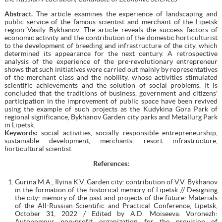
Abstract
.
The article examines the experience of landscaping and
public service of the famous scientist and merchant of the Lipetsk
region Vasily Bykhanov. The article reveals the success factors of
economic activity and the contribution of the domestic horticulturist
to the development of breeding and infrastructure of the city, which
determined its appearance for the next century. A retrospective
analysis of the experience of the pre-revolutionary entrepreneur
shows that such initiatives were carried out mainly by representatives
of the merchant class and the nobility, whose activities stimulated
scientific achievements and the solution of social problems. It is
concluded that the traditions of business, government and citizens'
participation in the improvement of public space have been revived
using the example of such projects as the Kudykina Gora Park of
regional significance, Bykhanov Garden city parks and Metallurg Park
in Lipetsk.
Keywords:
social activities, socially responsible entrepreneurship,
sustainable development, merchants, resort infrastructure,
horticultural scientist.
References
:
Gurina M.A., Ilyina K.V. Garden city: contribution of V.V. Bykhanov
in the formation of the historical memory of Lipetsk // Designing
the city: memory of the past and projects of the future: Materials
of the All-Russian Scientific and Practical Conference, Lipetsk,
October 31, 2022 / Edited by A.D. Moiseeva. Voronezh:
Autonomous non-profit organization for the provision of