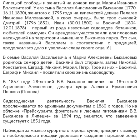
Липецкой слободы и женатый на дочери купца Марии Ивановне
Болховитовой. У его сына Василия Анисимовича Быханова (1770-
16.11.1830), женатого с 1795 года на купеческой девице Пелагее
Ивановне Миловановой, в свою очередь, было трое сыновей:
Дмитрий (1796-1852), Иван (30.01.1800) и Василий (1804-
12.01.1878) – первый из рода известных садоводов, ботаников,
любителей-самоучек. Он арендовал участок земли для плодовых
насаждений на территории нынешнего Быханова парка. Его сын,
также названный Василием в соответствии с традицией,
продолжил это дело и увеличил славу своего отца [6].
В семье Василия Васильевича и Марии Алексеевны Быхановых
родилось семеро детей: Василий был старшим, затем Николай,
Константин, Евграф, Михаил, Мария, Петр. Трое из них – Василий,
Евграф и Михаил – посвятили свою жизнь садоводству.
В 1857 году 28-летний В.В. Быханов женился на 18-летней
Агриппине Алексеевне, дочери купца Алексея Ермиловича
Попкова (Попова).
Садоводческая деятельность Василия Быханова
прослеживается по архивным документам с 1860-х годов. Но на
обложке «Прейскуранта фруктовым и лесным питомникам В.В.
Быханова в Липецке» за 1894 год значится, что заведение
существует с 1851 года.
Наблюдая за жизнью курортного города, купец приходит к выводу
о необходимости посадки деревьев и создания парковой зоны,