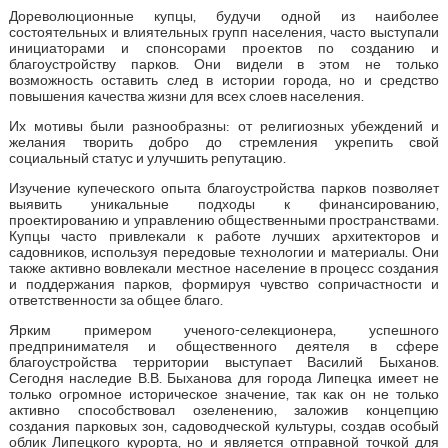
Дореволюционные купцы, будучи одной из наиболее
состоятельных и влиятельных групп населения, часто выступали
инициаторами и спонсорами проектов по созданию и
благоустройству парков. Они видели в этом не только
возможность оставить след в истории города, но и средство
повышения качества жизни для всех слоев населения.
Их мотивы были разнообразны: от религиозных убеждений и
желания творить добро до стремления укрепить свой
социальный статус и улучшить репутацию.
Изучение купеческого опыта благоустройства парков позволяет
выявить уникальные подходы к финансированию,
проектированию и управлению общественными пространствами.
Купцы часто привлекали к работе лучших архитекторов и
садовников, используя передовые технологии и материалы. Они
также активно вовлекали местное население в процесс создания
и поддержания парков, формируя чувство сопричастности и
ответственности за общее благо.
Ярким примером ученого-селекционера, успешного
предпринимателя и общественного деятеля в сфере
благоустройства территории выступает Василий Быханов.
Сегодня наследие В.В. Быханова для города Липецка имеет не
только огромное историческое значение, так как он не только
активно способствовал озеленению, заложив концепцию
создания парковых зон, садоводческой культуры, создав особый
облик Липецкого курорта, но и является отправной точкой для