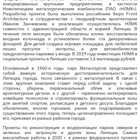
инициированных крупными предприятиями, в частности
Новолипецким металлургическим комбинатом (ПАО «НЛМК»).
Разработка проекта была выполнена российским бюро Front
Architecture в сотрудничестве с ландшафтным архитектором
Иваном Занчевским, а реализация осуществлялась НЛМК
совместно с администрацией области и мэрией Липецка. В
течение пяти месяцев были обновлены аллеи, восстановлена
входная колоннада и установлено более ста декоративных
фонарей. Для детей создана игровая площадка, для любителей
пеших прогулок – экотропы, а для автомобилистов
предусмотрена парковка у входа. В 2019 году инвестиции НЛМК в
социальные проекты в Липецке составили 1,6 миллиарда рублей.
Основанный в 1960-е годы, парк Металлургов представляет
собой важную историческую достопримечательность для
Липецка, города, тесно связанного с металлургией. В связи с
этим, крупная компания ставит перед собой задачу: с одной
стороны, уберечь первоначальный облик и ключевые
архитектурные детали, а с другой – гармонично интегрировать
новейшие технологии и спроектировать функциональные зоны
для занятий спортом, релаксации и детского досуга. Благодаря
обновлению, многие горожане, ранее не подозревавшие о
существовании этого парка, теперь целенаправленно посещают
его, приезжая из разных районов города.
Проекты по реконструкции и модернизации парков, скверов и
зеленых зон затронули и другие зоны Липецка. Самые
масштабные работы в 2020 г. в рамках федерального проекта