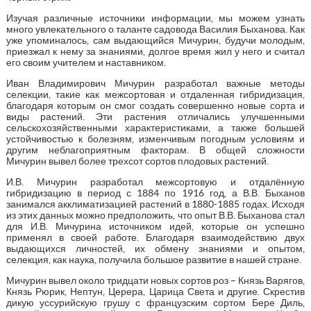
Изучая различные источники информации, мы можем узнать
много увлекательного о таланте садовода Василия Быханова. Как
уже упоминалось, сам выдающийся Мичурин, будучи молодым,
приезжал к нему за знаниями, долгое время жил у него и считал
его своим учителем и наставником.
Иван Владимирович Мичурин разработал важные методы
селекции, такие как межсортовая и отдаленная гибридизация,
благодаря которым он смог создать совершенно новые сорта и
виды растений. Эти растения отличались улучшенными
сельскохозяйственными характеристиками, а также большей
устойчивостью к болезням, изменчивым погодным условиям и
другим неблагоприятным факторам. В общей сложности
Мичурин вывел более трехсот сортов плодовых растений.
И.В. Мичурин разработал межсортовую и отдалённую
гибридизацию в период с 1884 по 1916 год, а В.В. Быханов
занимался акклиматизацией растений в 1880-1885 годах. Исходя
из этих данных можно предположить, что опыт В.В. Быханова стал
для И.В. Мичурина источником идей, которые он успешно
применял в своей работе. Благодаря взаимодействию двух
выдающихся личностей, их обмену знаниями и опытом,
селекция, как наука, получила большое развитие в нашей стране.
Мичурин вывел около тридцати новых сортов роз – Князь Варягов,
Князь Рюрик, Нептун, Церера, Царица Света и другие. Скрестив
дикую уссурийскую грушу с французским сортом Бере Диль,