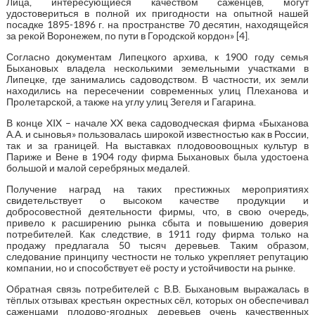
Лица, интересующиеся качеством саженцев, могут
удостовериться в полной их пригодности на опытной нашей
посадке 1895-1896 г. на пространстве 70 десятин, находящейся
за рекой Воронежем, по пути в Городской кордон» [4].
Согласно документам Липецкого архива, к 1900 году семья
Быхановых владела несколькими земельными участками в
Липецке, где занимались садоводством. В частности, их земли
находились на пересечении современных улиц Плеханова и
Пролетарской, а также на углу улиц Зегеля и Гагарина.
В конце XIX – начале XX века садоводческая фирма «Быханова
А.А. и сыновья» пользовалась широкой известностью как в России,
так и за границей. На выставках плодовоовощных культур в
Париже и Вене в 1904 году фирма Быхановых была удостоена
большой и малой серебряных медалей.
Получение наград на таких престижных мероприятиях
свидетельствует о высоком качестве продукции и
добросовестной деятельности фирмы, что, в свою очередь,
привело к расширению рынка сбыта и повышению доверия
потребителей. Как следствие, в 1911 году фирма только на
продажу предлагала 50 тысяч деревьев. Таким образом,
следование принципу честности не только укрепляет репутацию
компании, но и способствует её росту и устойчивости на рынке.
Обратная связь потребителей с В.В. Быхановым выражалась в
тёплых отзывах крестьян окрестных сёл, которых он обеспечивал
саженцами плодово-ягодных деревьев очень качественных