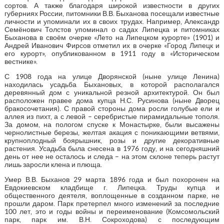
сортов. А также благодаря широкой известности в других
губерниях России, питомники В.В. Быханова посещали известные
личности и упоминали их в своих трудах. Например, Александр
Семёнович Толстов упоминал о садах Липецка и питомниках
Быханова в своём очерке «Лето на Липецком курорте» (1901) и
Андрей Иванович Фирсов отметил их в очерке «Город Липецк и
его курорт», опубликованном в 1911 году в «Историческом
вестнике».
С 1908 года на улице Дворянской (ныне улице Ленина)
находилась усадьба Быхановых, в которой располагался
деревянный дом с уникальной резной архитектурой. Он был
расположен правее дома купца Н.С. Русинова (ныне Дворец
бракосочетания). С правой стороны дома росли голубые ели и
аллея из пихт, а с левой – серебристые пирамидальные тополя.
За домом, на пологом спуске к Монастырке, были высажены
чернолистные березы, желтая акация с поникающими ветвями,
крупноплодный боярышник, розы и другие декоративные
растения. Усадьба была снесена в 1976 году, и на сегодняшний
день от нее не осталось и следа – на этом склоне теперь растут
лишь заросли клена и плюща.
Умер В.В. Быханов 29 марта 1896 года и был похоронен на
Евдокиевском кладбище г. Липецка. Труды купца и
общественного деятеля, воплощенные в созданном парке, не
прошли даром. Парк претерпел много изменений за последние
100 лет, это и годы войны и переименование (Комсомольский
парк, парк им. В.Н. Сокроходова) с последующим