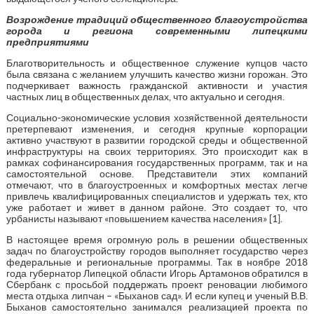
Возрождение традиций общественного благоустройства
города и региона современными липецкими
предприятиями
Благотворительность и общественное служение купцов часто
была связана с желанием улучшить качество жизни горожан. Это
подчеркивает важность гражданской активности и участия
частных лиц в общественных делах, что актуально и сегодня.
Социально-экономические условия хозяйственной деятельности
претерпевают изменения, и сегодня крупные корпорации
активно участвуют в развитии городской среды и общественной
инфраструктуры на своих территориях. Это происходит как в
рамках софинансирования государственных программ, так и на
самостоятельной основе. Представители этих компаний
отмечают, что в благоустроенных и комфортных местах легче
привлечь квалифицированных специалистов и удержать тех, кто
уже работает и живет в данном районе. Это создает то, что
урбанисты называют «повышением качества населения» [1].
В настоящее время огромную роль в решении общественных
задач по благоустройству городов выполняет государство через
федеральные и региональные программы. Так в ноябре 2018
года губернатор Липецкой области Игорь Артамонов обратился в
Сбербанк с просьбой поддержать проект реновации любимого
места отдыха липчан – «Быханов сад». И если купец и ученый В.В.
Быханов самостоятельно занимался реализацией проекта по