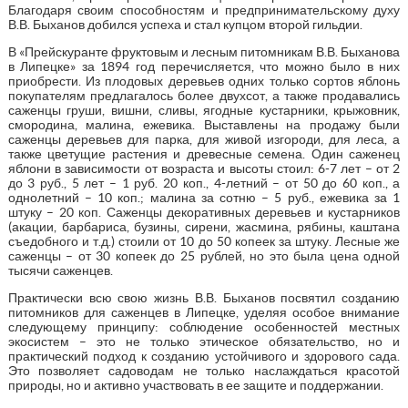
Благодаря своим способностям и предпринимательскому духу
В.В. Быханов добился успеха и стал купцом второй гильдии.
В «Прейскуранте фруктовым и лесным питомникам В.В. Быханова
в Липецке» за 1894 год перечисляется, что можно было в них
приобрести. Из плодовых деревьев одних только сортов яблонь
покупателям предлагалось более двухсот, а также продавались
саженцы груши, вишни, сливы, ягодные кустарники, крыжовник,
смородина, малина, ежевика. Выставлены на продажу были
саженцы деревьев для парка, для живой изгороди, для леса, а
также цветущие растения и древесные семена. Один саженец
яблони в зависимости от возраста и высоты стоил: 6-7 лет – от 2
до 3 руб., 5 лет – 1 руб. 20 коп., 4-летний – от 50 до 60 коп., а
однолетний – 10 коп.; малина за сотню – 5 руб., ежевика за 1
штуку – 20 коп. Саженцы декоративных деревьев и кустарников
(акации, барбариса, бузины, сирени, жасмина, рябины, каштана
съедобного и т.д.) стоили от 10 до 50 копеек за штуку. Лесные же
саженцы – от 30 копеек до 25 рублей, но это была цена одной
тысячи саженцев.
Практически всю свою жизнь В.В. Быханов посвятил созданию
питомников для саженцев в Липецке, уделяя особое внимание
следующему принципу: соблюдение особенностей местных
экосистем – это не только этическое обязательство, но и
практический подход к созданию устойчивого и здорового сада.
Это позволяет садоводам не только наслаждаться красотой
природы, но и активно участвовать в ее защите и поддержании.