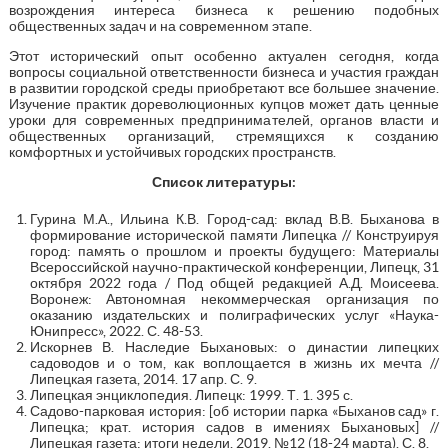
возрождения интереса бизнеса к решению подобных
общественных задач и на современном этапе.
Этот исторический опыт особенно актуален сегодня, когда
вопросы социальной ответственности бизнеса и участия граждан
в развитии городской среды приобретают все большее значение.
Изучение практик дореволюционных купцов может дать ценные
уроки для современных предпринимателей, органов власти и
общественных организаций, стремящихся к созданию
комфортных и устойчивых городских пространств.
Список литературы:
Гурина М.А., Ильина К.В. Город-сад: вклад В.В. Быханова в
формирование исторической памяти Липецка // Конструируя
город: память о прошлом и проекты будущего: Материалы
Всероссийской научно-практической конференции, Липецк, 31
октября 2022 года / Под общей редакцией А.Д. Моисеева.
Воронеж: Автономная некоммерческая организация по
оказанию издательских и полиграфических услуг «Наука-
Юнипресс», 2022. С. 48-53.
Искорнев В. Наследие Быхановых: о династии липецких
садоводов и о том, как воплощается в жизнь их мечта //
Липецкая газета, 2014. 17 апр. С. 9.
Липецкая энциклопедия. Липецк: 1999. Т. 1. 395 с.
Садово-парковая история: [об истории парка «Быханов сад» г.
Липецка; крат. история садов в имениях Быхановых] //
Липецкая газета: итоги недели, 2019. №12 (18-24 марта). С. 8.