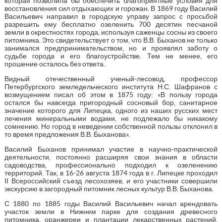
которая позволила бы обеспечить благоприятные условия для
восстановления сил отдыхающих и горожан. В 1869 году Василий
Васильевич направил в городскую управу запрос с просьбой
разрешить ему бесплатно озеленить 700 десятин песчаной
земли в окрестностях города, используя саженцы сосны из своего
питомника. Это свидетельствует о том, что В.В. Быханов не только
занимался предпринимательством, но и проявлял заботу о
судьбе города и его благоустройстве. Тем не менее, его
прошение осталось без ответа.
Видный отечественный ученый-лесовод, профессор
Петербургского земледельческого института Н.С. Шафранов с
возмущением писал об этом в 1875 году: «В пользу города
остался бы навсегда пригородный сосновый бор, санитарное
значение которого для Липецка, одного из наших русских мест
лечения минеральными водами, не подлежало бы никакому
сомнению. Но город в неведении собственной пользы отклонил в
то время предложения В.В. Быханова».
Василий Быханов принимал участие в научно-практической
деятельности, постоянно расширяя свои знания в области
садоводства, профессионально подходил к озеленению
территорий. Так, в 16-26 августа 1874 года в г. Липецке проходил
II Всероссийский съезд лесохозяев, и его участники совершили
экскурсию в загородный питомник лесных культур В.В. Быханова.
С 1880 по 1885 годы Василий Васильевич начал арендовать
участок земли в Нижнем парке для создания древесного
питомника, оранжереи и плантации лекарственных растений.