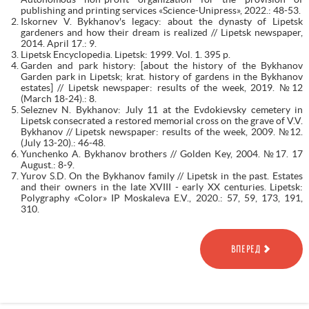
publishing and printing services «Science-Unipress», 2022.: 48-53.
Iskornev V. Bykhanov's legacy: about the dynasty of Lipetsk
gardeners and how their dream is realized // Lipetsk newspaper,
2014. April 17.: 9.
Lipetsk Encyclopedia. Lipetsk: 1999. Vol. 1. 395 p.
Garden and park history: [about the history of the Bykhanov
Garden park in Lipetsk; krat. history of gardens in the Bykhanov
estates] // Lipetsk newspaper: results of the week, 2019. №12
(March 18-24).: 8.
Seleznev N. Bykhanov: July 11 at the Evdokievsky cemetery in
Lipetsk consecrated a restored memorial cross on the grave of V.V.
Bykhanov // Lipetsk newspaper: results of the week, 2009. №12.
(July 13-20).: 46-48.
Yunchenko A. Bykhanov brothers // Golden Key, 2004. №17. 17
August.: 8-9.
Yurov S.D. On the Bykhanov family // Lipetsk in the past. Estates
and their owners in the late XVIII - early XX centuries. Lipetsk:
Polygraphy «Color» IP Moskaleva E.V., 2020.: 57, 59, 173, 191,
310.
ВПЕРЕД