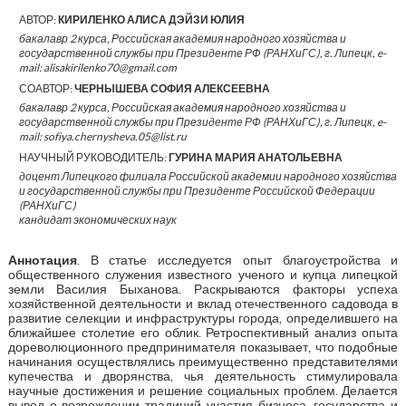
АВТОР:
КИРИЛЕНКО АЛИСА ДЭЙЗИ ЮЛИЯ
бакалавр 2 курса, Российская академия народного хозяйства и
государственной службы при Президенте РФ (РАНХиГС), г. Липецк, e-
mail: alisakirilenko70@gmail.com
СОАВТОР:
ЧЕРНЫШЕВА СОФИЯ АЛЕКСЕЕВНА
бакалавр 2 курса, Российская академия народного хозяйства и
государственной службы при Президенте РФ (РАНХиГС), г. Липецк, e-
mail: sofiya.chernysheva.05@list.ru
НАУЧНЫЙ РУКОВОДИТЕЛЬ:
ГУРИНА МАРИЯ АНАТОЛЬЕВНА
доцент Липецкого филиала Российской академии народного хозяйства
и государственной службы при Президенте Российской Федерации
(РАНХиГС)
кандидат экономических наук
Аннотация
. В статье исследуется опыт благоустройства и
общественного служения известного ученого и купца липецкой
земли Василия Быханова. Раскрываются факторы успеха
хозяйственной деятельности и вклад отечественного садовода в
развитие селекции и инфраструктуры города, определившего на
ближайшее столетие его облик. Ретроспективный анализ опыта
дореволюционного предпринимателя показывает, что подобные
начинания осуществлялись преимущественно представителями
купечества и дворянства, чья деятельность стимулировала
научные достижения и решение социальных проблем. Делается
вывод о возрождении традиций участия бизнеса, государства и