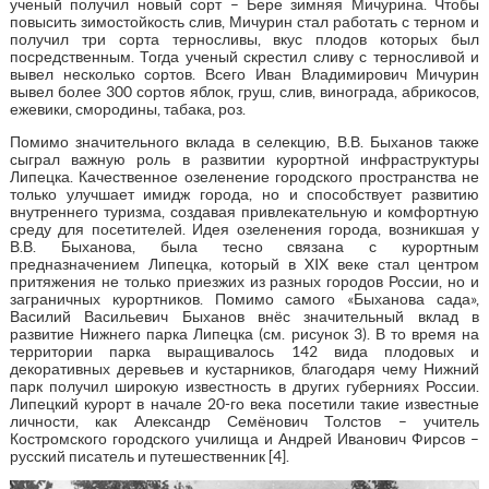
ученый получил новый сорт – Бере зимняя Мичурина. Чтобы
повысить зимостойкость слив, Мичурин стал работать с терном и
получил три сорта терносливы, вкус плодов которых был
посредственным. Тогда ученый скрестил сливу с терносливой и
вывел несколько сортов. Всего Иван Владимирович Мичурин
вывел более 300 сортов яблок, груш, слив, винограда, абрикосов,
ежевики, смородины, табака, роз.
Помимо значительного вклада в селекцию, В.В. Быханов также
сыграл важную роль в развитии курортной инфраструктуры
Липецка. Качественное озеленение городского пространства не
только улучшает имидж города, но и способствует развитию
внутреннего туризма, создавая привлекательную и комфортную
среду для посетителей. Идея озеленения города, возникшая у
В.В. Быханова, была тесно связана с курортным
предназначением Липецка, который в XIX веке стал центром
притяжения не только приезжих из разных городов России, но и
заграничных курортников. Помимо самого «Быханова сада»,
Василий Васильевич Быханов внёс значительный вклад в
развитие Нижнего парка Липецка (см. рисунок 3). В то время на
территории парка выращивалось 142 вида плодовых и
декоративных деревьев и кустарников, благодаря чему Нижний
парк получил широкую известность в других губерниях России.
Липецкий курорт в начале 20-го века посетили такие известные
личности, как Александр Семёнович Толстов – учитель
Костромского городского училища и Андрей Иванович Фирсов –
русский писатель и путешественник [4].