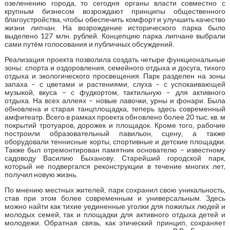
озеленению города, то сегодня органы власти совместно с
крупным бизнесом возрождают принципы общественного
благоустройства, чтобы обеспечить комфорт и улучшить качество
жизни липчан. На возрождение исторического парка было
выделено 127 млн. рублей. Концепцию парка липчане выбрали
сами путём голосования и публичных обсуждений.
Реализация проекта позволила создать четыре функциональные
зоны: спорта и оздоровления, семейного отдыха и досуга, тихого
отдыха и экологического просвещения. Парк разделен на зоны
запаха – с цветами и растениями, слуха – с успокаивающей
музыкой, вкуса – с фудкортом, тактильную – для активного
отдыха. На всех аллеях – новые лавочки, урны и фонари. Была
обновлена и старая танцплощадка, теперь здесь современный
амфитеатр. Всего в рамках проекта обновлено более 20 тыс. кв. м
покрытий тротуаров, дорожек и площадок. Кроме того, рабочие
построили образовательный павильон, сцену, а также
оборудовали теннисные корты, спортивные и детские площадки.
Также был отремонтирован памятник основателю – известному
садоводу Василию Быханову. Старейший городской парк,
который не подвергался реконструкции в течение многих лет,
получил новую жизнь.
По мнению местных жителей, парк сохранил свою уникальность,
став при этом более современным и универсальным. Здесь
можно найти как тихие уединенные уголки для пожилых людей и
молодых семей, так и площадки для активного отдыха детей и
молодежи. Обратная связь, как этический принцип, сохраняет