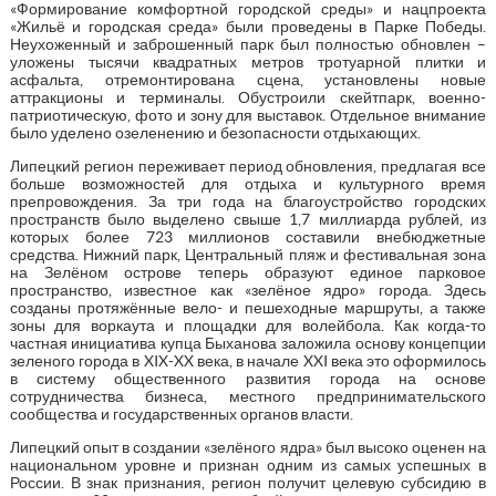
«Формирование комфортной городской среды» и нацпроекта
«Жильё и городская среда» были проведены в Парке Победы.
Неухоженный и заброшенный парк был полностью обновлен –
уложены тысячи квадратных метров тротуарной плитки и
асфальта, отремонтирована сцена, установлены новые
аттракционы и терминалы. Обустроили скейтпарк, военно-
патриотическую, фото и зону для выставок. Отдельное внимание
было уделено озеленению и безопасности отдыхающих.
Липецкий регион переживает период обновления, предлагая все
больше возможностей для отдыха и культурного время
препровождения. За три года на благоустройство городских
пространств было выделено свыше 1,7 миллиарда рублей, из
которых более 723 миллионов составили внебюджетные
средства. Нижний парк, Центральный пляж и фестивальная зона
на Зелёном острове теперь образуют единое парковое
пространство, известное как «зелёное ядро» города. Здесь
созданы протяжённые вело- и пешеходные маршруты, а также
зоны для воркаута и площадки для волейбола. Как когда-то
частная инициатива купца Быханова заложила основу концепции
зеленого города в XIX-XX века, в начале XXI века это оформилось
в систему общественного развития города на основе
сотрудничества бизнеса, местного предпринимательского
сообщества и государственных органов власти.
Липецкий опыт в создании «зелёного ядра» был высоко оценен на
национальном уровне и признан одним из самых успешных в
России. В знак признания, регион получит целевую субсидию в