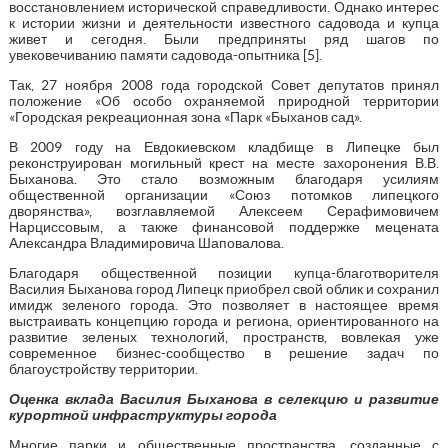
восстановлением исторической справедливости. Однако интерес
к истории жизни и деятельности известного садовода и купца
живет и сегодня. Были предприняты ряд шагов по
увековечиванию памяти садовода-опытника [5].
Так, 27 ноября 2008 года городской Совет депутатов принял
положение «Об особо охраняемой природной территории
«Городская рекреационная зона «Парк «Быханов сад».
В 2009 году на Евдокиевском кладбище в Липецке был
реконструирован могильный крест на месте захоронения В.В.
Быханова. Это стало возможным благодаря усилиям
общественной организации «Союз потомков липецкого
дворянства», возглавляемой Алексеем Серафимовичем
Нарциссовым, а также финансовой поддержке мецената
Александра Владимировича Шаповалова.
Благодаря общественной позиции купца-благотворителя
Василия Быханова город Липецк приобрел свой облик и сохранил
имидж зеленого города. Это позволяет в настоящее время
выстраивать концепцию города и региона, ориентированного на
развитие зеленых технологий, пространств, вовлекая уже
современное бизнес-сообщество в решение задач по
благоустройству территории.
Оценка вклада Василия Быханова в селекцию и развитие
курортной инфраструктуры города
Многие парки и общественные пространства, созданные с