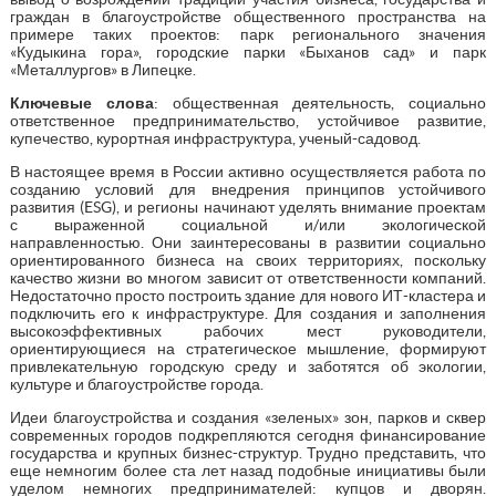
граждан в благоустройстве общественного пространства на
примере таких проектов: парк регионального значения
«Кудыкина гора», городские парки «Быханов сад» и парк
«Металлургов» в Липецке.
Ключевые слова
: общественная деятельность, социально
ответственное предпринимательство, устойчивое развитие,
купечество, курортная инфраструктура, ученый-садовод.
В настоящее время в России активно осуществляется работа по
созданию условий для внедрения принципов устойчивого
развития (ESG), и регионы начинают уделять внимание проектам
с выраженной социальной и/или экологической
направленностью. Они заинтересованы в развитии социально
ориентированного бизнеса на своих территориях, поскольку
качество жизни во многом зависит от ответственности компаний.
Недостаточно просто построить здание для нового ИТ-кластера и
подключить его к инфраструктуре. Для создания и заполнения
высокоэффективных рабочих мест руководители,
ориентирующиеся на стратегическое мышление, формируют
привлекательную городскую среду и заботятся об экологии,
культуре и благоустройстве города.
Идеи благоустройства и создания «зеленых» зон, парков и сквер
современных городов подкрепляются сегодня финансирование
государства и крупных бизнес-структур. Трудно представить, что
еще немногим более ста лет назад подобные инициативы были
уделом немногих предпринимателей: купцов и дворян.