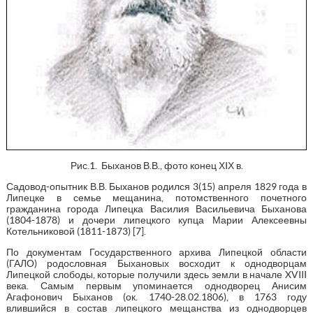
Рис.1. Быханов В.В., фото конец ХIХ в.
Садовод-опытник В.В. Быханов родился 3(15) апреля 1829 года в
Липецке в семье мещанина, потомственного почетного
гражданина города Липецка Василия Васильевича Быханова
(1804-1878) и дочери липецкого купца Марии Алексеевны
Котельниковой (1811-1873) [7].
По документам Государственного архива Липецкой области
(ГАЛО) родословная Быхановых восходит к однодворцам
Липецкой слободы, которые получили здесь земли в начале XVIII
века. Самым первым упоминается однодворец Анисим
Агафонович Быханов (ок. 1740-28.02.1806), в 1763 году
влившийся в состав липецкого мещанства из однодворцев