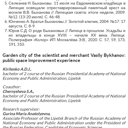
Селезнев Н. Быхановы: 11 июля на Евдокиевском кладбище в
Липецке освящали отреставрированный памятный крест на
могиле В.В. Быханова // Липецкая газета: итоги недели, 2009.
№12. (13-20 июля). С. 46-48.
Юнченко А. Братья Быхановы // Золотой ключик, 2004. №17. 17
августа. С. 8-9.
Юров С.Д. О роде Быхановых // Липецк в прошлом. Усадьбы и
их владельцы в конце XVIII – начале XX века. Липецк:
Полиграфия «Колор» ИП Москалёва Э.В., 2020. С. 57, 59, 173,
191, 310.
Garden city of the scientist and merchant Vasily Bykhanov:
public space improvement experience
Kirilenko A
.
D
.
J
.,
bachelor of 2 course of the Russian Presidential Academy of National
Economy and Public Administration, Lipetsk
Coauthor:
Chernysheva S
.
A
.,
bachelor of 2 course of the Russian Presidential Academy of National
Economy and Public Administration, Lipetsk
Research supervisor:
Gurina Maria Anatolyevna,
Associate Professor of the Lipetsk Branch of the Russian Academy of
National Economy and Public Administration under the President of
the Russian Federation, Candidate of Economic Sciences