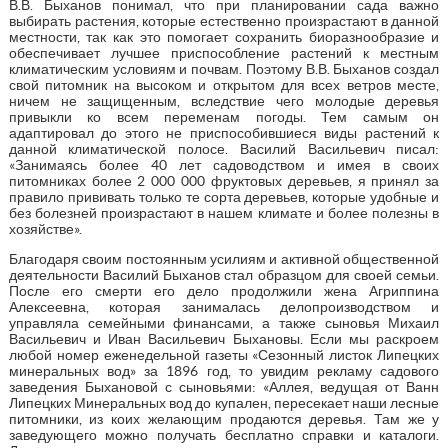
В.В. Быханов понимал, что при планировании сада важно
выбирать растения, которые естественно произрастают в данной
местности, так как это помогает сохранить биоразнообразие и
обеспечивает лучшее приспособление растений к местным
климатическим условиям и почвам. Поэтому В.В. Быханов создал
свой питомник на высоком и открытом для всех ветров месте,
ничем не защищенным, вследствие чего молодые деревья
привыкли ко всем переменам погоды. Тем самым он
адаптировал до этого не приспособившиеся виды растений к
данной климатической полосе. Василий Васильевич писал:
«Занимаясь более 40 лет садоводством и имея в своих
питомниках более 2 000 000 фруктовых деревьев, я принял за
правило прививать только те сорта деревьев, которые удобные и
без болезней произрастают в нашем климате и более полезны в
хозяйстве».
Благодаря своим постоянным усилиям и активной общественной
деятельности Василий Быханов стал образцом для своей семьи.
После его смерти его дело продолжили жена Агриппина
Алексеевна, которая занималась делопроизводством и
управляла семейными финансами, а также сыновья Михаил
Васильевич и Иван Васильевич Быхановы. Если мы раскроем
любой номер еженедельной газеты «Сезонный листок Липецких
минеральных вод» за 1896 год, то увидим рекламу садового
заведения Быхановой с сыновьями: «Аллея, ведущая от Ванн
Липецких Минеральных вод до купален, пересекает наши лесные
питомники, из коих желающим продаются деревья. Там же у
заведующего можно получать бесплатно справки и каталоги.