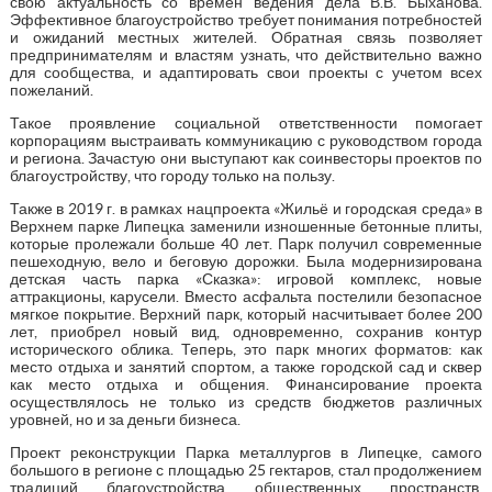
свою актуальность со времен ведения дела В.В. Быханова.
Эффективное благоустройство требует понимания потребностей
и ожиданий местных жителей. Обратная связь позволяет
предпринимателям и властям узнать, что действительно важно
для сообщества, и адаптировать свои проекты с учетом всех
пожеланий.
Такое проявление социальной ответственности помогает
корпорациям выстраивать коммуникацию с руководством города
и региона. Зачастую они выступают как соинвесторы проектов по
благоустройству, что городу только на пользу.
Также в 2019 г. в рамках нацпроекта «Жильё и городская среда» в
Верхнем парке Липецка заменили изношенные бетонные плиты,
которые пролежали больше 40 лет. Парк получил современные
пешеходную, вело и беговую дорожки. Была модернизирована
детская часть парка «Сказка»: игровой комплекс, новые
аттракционы, карусели. Вместо асфальта постелили безопасное
мягкое покрытие. Верхний парк, который насчитывает более 200
лет, приобрел новый вид, одновременно, сохранив контур
исторического облика. Теперь, это парк многих форматов: как
место отдыха и занятий спортом, а также городской сад и сквер
как место отдыха и общения. Финансирование проекта
осуществлялось не только из средств бюджетов различных
уровней, но и за деньги бизнеса.
Проект реконструкции Парка металлургов в Липецке, самого
большого в регионе с площадью 25 гектаров, стал продолжением
традиций благоустройства общественных пространств,