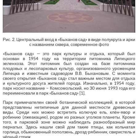
Рис. 2. Центральный вход в «Быханов сад» в виде полукруга и арки
с названием сквера, современное фото
«Быханов сад» — это парк культуры и отдыха, который был
основан в 1954 году на территории питомника Липецкого
зеленхоза. Этот питомник был создан на базе питомника
плодовых и лесопарковых культур, организованного уроженцем
Липецка и известным садоводом В.В. Быхановым. С момента
своего открытия «Быханов сад» стал важным местом для отдыха
и культурного досуга жителей города. Изначально, в 1954 году,
парк носил название – Комсомольский, но 30 июня 1993 года его
переименовали в парк «Быханов сад» [1].
Парк примечателен своей ботанической коллекцией, в которой
представлены нетипичные для данной местности древесные
виды. Среди них можно встретить колючую ель, клён-явор и
робинию (лжеакацию), родом из разных уголков планеты. Кроме
того, в парковой зоне можно наблюдать разнообразный мир
пернатых. Здесь нашли свой дом такие птицы, как кольчатая
горлица, обыкновенный поползень, дрозд-рябинник, свиристель и
чёрный стриж.