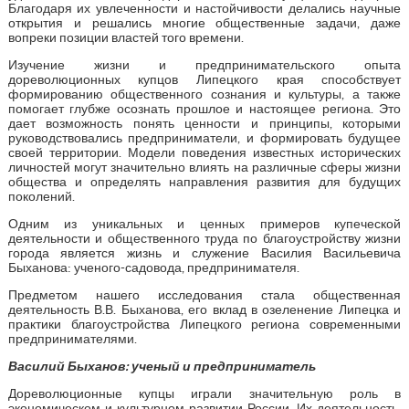
Благодаря их увлеченности и настойчивости делались научные
открытия и решались многие общественные задачи, даже
вопреки позиции властей того времени.
Изучение жизни и предпринимательского опыта
дореволюционных купцов Липецкого края способствует
формированию общественного сознания и культуры, а также
помогает глубже осознать прошлое и настоящее региона. Это
дает возможность понять ценности и принципы, которыми
руководствовались предприниматели, и формировать будущее
своей территории. Модели поведения известных исторических
личностей могут значительно влиять на различные сферы жизни
общества и определять направления развития для будущих
поколений.
Одним из уникальных и ценных примеров купеческой
деятельности и общественного труда по благоустройству жизни
города является жизнь и служение Василия Васильевича
Быханова: ученого-садовода, предпринимателя.
Предметом нашего исследования стала общественная
деятельность В.В. Быханова, его вклад в озеленение Липецка и
практики благоустройства Липецкого региона современными
предпринимателями.
Василий Быханов: ученый и предприниматель
Дореволюционные купцы играли значительную роль в
экономическом и культурном развитии России. Их деятельность,