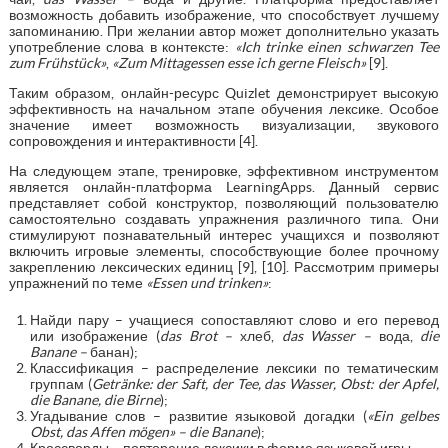
возможность добавить изображение, что способствует лучшему
запоминанию. При желании автор может дополнительно указать
употребление слова в контексте:
«
Ich
trinke
einen
schwarzen
Tee
zum
Fr
ü
hst
ü
ck
»
,
«
Zum
Mittagessen
esse
ich
gerne
Fleisch
»
[9].
Таким образом, онлайн-ресурс Quizlet демонстрирует высокую
эффективность на начальном этапе обучения лексике. Особое
значение имеет возможность визуализации, звукового
сопровождения и интерактивности [4].
На следующем этапе, тренировке, эффективном инструментом
является онлайн-платформа LearningApps. Данный сервис
представляет собой конструктор, позволяющий пользователю
самостоятельно создавать упражнения различного типа. Они
стимулируют познавательный интерес учащихся и позволяют
включить игровые элементы, способствующие более прочному
закреплению лексических единиц [9], [10]. Рассмотрим примеры
упражнений по теме
«
Essen
und
trinken
»
:
Найди пару – учащиеся сопоставляют слово и его перевод
или изображение (
das
Brot
–
хлеб,
das
Wasser
–
вода,
die
Banane
–
банан);
Классификация – распределение лексики по тематическим
группам (
Getr
ä
nke
:
der
Saft
,
der
Tee
,
das
Wasser
,
Obst
:
der
Apfel
,
die
Banane
,
die
Birne
);
Угадывание слов – развитие языковой догадки (
«
Ein
gelbes
Obst
,
das
Affen
m
ö
gen
» –
die
Banane
);
Кроссворды – повторение лексики в форме языковой игры.