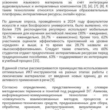
усвоению языкового материала за счёт интеграции
аудиовизуальных и интерактивных компонентов [3], [6], [7], [8]. К
таким технологиям относятся электронные образовательные
платформы, интерактивные ресурсы, онлайн-курсы.
По данным опроса, проведённого в 2024 году факультетом
искусств и наук Босфорского университета, было выявлено, что
более 73% респондентов регулярно используют мобильные
приложения для изучения английской лексики (30% – ежедневно,
16,7% – еженедельно, 26,7% – ежемесячно). Кроме того, 62%
участников оценили эффективность приложений на уровне
«средняя» и выше, в то время как 28,7% назвали их
«высокоэффективными». Следует также отметить, что 60%
студентов отдают предпочтение интерактивным ресурсам перед
традиционными пособиями, 63% – поддерживают их интеграцию
в учебный процесс [15].
В данной статье рассматриваются преимущества использования
оптимальных ИКТ-инструментов на разных этапах работы с
лексическим материалом: от введения новых единиц до их
активного применения в речи [9].
Согласно определению, представленному в словаре
методических терминов и понятий под редакцией Э.Г. Азимова,
информационно-коммуникационные технологии – это
«совокупность взаимосвязанных методов, процессов и
программно-технических средств, предназначенных для сбора,
обработки, хранения, распространения, визуализации и