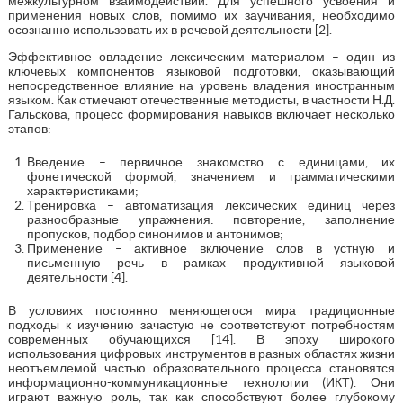
межкультурном взаимодействии. Для успешного усвоения и
применения новых слов, помимо их заучивания, необходимо
осознанно использовать их в речевой деятельности [2].
Эффективное овладение лексическим материалом – один из
ключевых компонентов языковой подготовки, оказывающий
непосредственное влияние на уровень владения иностранным
языком. Как отмечают отечественные методисты, в частности Н.Д.
Гальскова, процесс формирования навыков включает несколько
этапов:
Введение – первичное знакомство с единицами, их
фонетической формой, значением и грамматическими
характеристиками;
Тренировка – автоматизация лексических единиц через
разнообразные упражнения: повторение, заполнение
пропусков, подбор синонимов и антонимов;
Применение – активное включение слов в устную и
письменную речь в рамках продуктивной языковой
деятельности [4].
В условиях постоянно меняющегося мира традиционные
подходы к изучению зачастую не соответствуют потребностям
современных обучающихся [14]. В эпоху широкого
использования цифровых инструментов в разных областях жизни
неотъемлемой частью образовательного процесса становятся
информационно-коммуникационные технологии (ИКТ). Они
играют важную роль, так как способствуют более глубокому