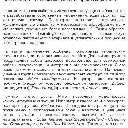
Педагог может как выбирать из уже существующих шаблонов, так
и разрабатывать собственные упражнения, адаптируя их под
конкретную лексику. Платформа позволяет интегрировать
мультимедийные элементы – изображения, видеофрагменты –
что делает упражнения более наглядными [12]. Таким образом,
использование LearningApps превращает классическую
отработку лексического материала в увлекательный процесс за
счёт игрового подхода.
На этапе применения особенно популярным техническим
средством служит интерактивная доска Miro. Данный инструмент
представляет собой цифровое пространство для совместной
работы, визуализации и интерактивного взаимодействия. С его
помощью можно создавать тематические кластеры. Например,
ученики в группах разрабатывают интеллект-карту
(
mind
-
map
)
под
названием
«
Mein
Lieblingsessen
»
. В центре располагается
любимое блюдо, от которого расходятся категории:
Zutaten
(ингредиенты),
Zubereitung
(приготовление),
Anlass
(повод).
Помимо этого, доска Miro позволяет моделировать
коммуникативные ситуации. Например, в классе можно разыграть
ролевую игру
«
Im
Restaurant
»
. Преподаватель размещает на
доске меню с изображениями блюд и напитков, а учащиеся
строят диалоги с использованием тематической лексики,
имитируя заказ:
–
Guten
Tag
,
was
m
ö
chten
Sie
bestellen
? –
Ich
nehme
die
Gem
ü
sesuppe
und
ein
Glas
Wasser
,
bitte
. Такая деятельность