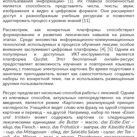
использования информации» [1]. Их главной особенностью
является способность представлять числа, тексты, звуки,
изображения и видео в цифровом формате. Они расширяют
доступ к разнообразным учебным ресурсам и позволяют
адаптировать процесс к уровню знаний [11].
Рассмотрим, как конкретные платформы способствуют
формированию и развитию лексических навыков на разных
этапах. Среди множества информационно-коммуникационных
технологий, используемых в процессе обучения лексике, особое
внимание заслуживают цифровые платформы. [4], [5]. Одним из
популярных и доступных ИКТ-инструментов является
платформа Quizlet. Этот бесплатный онлайн-ресурс
предоставляет возможность изучения и повторения языковых
единиц с помощью электронных карточек. Во время подготовки к
занятиям преподаватель может как самостоятельно создавать
наборы по конкретной теме, так и использовать размещённые
другими пользователями.
Ресурс предлагает несколько способов работы с лексикой. Одним
из ключевых способов, актуальных непосредственно на этапе
введения, является режим «Карточки», реализующий принцип
наглядности. Учащийся видит слово или фразу на одной стороне
карточки и перевод – на другой. Например, набор по теме
«
Essen
und
trinken
»
может содержать карточки со следующими
лексическими единицами:
die
Butter
– масло,
das
Ei
/
die
Eier
–
яйцо, das Fleisch – мясо,
das
Fr
ü
hst
ü
ck
–
завтрак,
der
K
ä
se
/
die
K
ä
se
–
сыр,
das
Mittagessen
–
обед,
der
Salat
/
die
Salate
–
салат,
der
Tee
–
чай,
das
Wasser
–
вода и другие. Платформа предоставляет