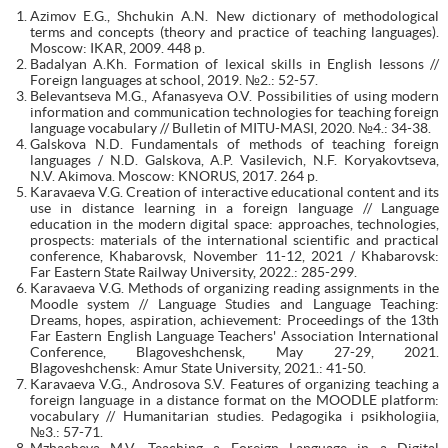
Azimov E.G., Shchukin A.N. New dictionary of methodological
terms and concepts (theory and practice of teaching languages).
Moscow: IKAR, 2009. 448 p.
Badalyan A.Kh. Formation of lexical skills in English lessons //
Foreign languages at school, 2019. №2.: 52-57.
Belevantseva M.G., Afanasyeva O.V. Possibilities of using modern
information and communication technologies for teaching foreign
language vocabulary // Bulletin of MITU-MASI, 2020. №4.: 34-38.
Galskova N.D. Fundamentals of methods of teaching foreign
languages / N.D. Galskova, A.P. Vasilevich, N.F. Koryakovtseva,
N.V. Akimova. Moscow: KNORUS, 2017. 264 p.
Karavaeva V.G. Creation of interactive educational content and its
use in distance learning in a foreign language // Language
education in the modern digital space: approaches, technologies,
prospects: materials of the international scientific and practical
conference, Khabarovsk, November 11-12, 2021 / Khabarovsk:
Far Eastern State Railway University, 2022.: 285-299.
Karavaeva V.G. Methods of organizing reading assignments in the
Moodle system // Language Studies and Language Teaching:
Dreams, hopes, aspiration, achievement: Proceedings of the 13th
Far Eastern English Language Teachers' Association International
Conference, Blagoveshchensk, May 27-29, 2021.
Blagoveshchensk: Amur State University, 2021.: 41-50.
Karavaeva V.G., Androsova S.V. Features of organizing teaching a
foreign language in a distance format on the MOODLE platform:
vocabulary // Humanitarian studies. Pedagogika i psikhologiia,
№3.: 57-71.
Mzhacheva M.V. Teaching a Foreign Language in a Digital