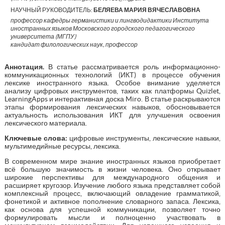
НАУЧНЫЙ РУКОВОДИТЕЛЬ:
БЕЛЯЕВА МАРИЯ ВЯЧЕСЛАВОВНА
профессор кафедры германистики и лингводидактики Института
иностранных языков Московского городского педагогического
университета (МГПУ)
кандидат филологических наук, профессор
Аннотация
.
В статье рассматривается роль информационно-
коммуникационных технологий (ИКТ) в процессе обучения
лексике иностранного языка. Особое внимание уделяется
анализу цифровых инструментов, таких как платформы Quizlet,
LearningApps и интерактивная доска Miro. В статье раскрываются
этапы формирования лексических навыков, обосновывается
актуальность использования ИКТ для улучшения освоения
лексического материала.
Ключевые слова:
цифровые инструменты, лексические навыки,
мультимедийные ресурсы, лексика.
В современном мире знание иностранных языков приобретает
всё большую значимость в жизни человека. Оно открывает
широкие перспективы для международного общения и
расширяет кругозор. Изучение любого языка представляет собой
комплексный процесс, включающий овладение грамматикой,
фонетикой и активное пополнение словарного запаса. Лексика,
как основа для успешной коммуникации, позволяет точно
формулировать мысли и полноценно участвовать в