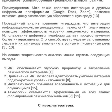
приближает условия обучения к реальной языковой практике.
Преимуществом Miro также является интеграция с другими
цифровыми платформами (Google Docs, Zoom), позволяя
включать доску в комплексную образовательную среду [13].
Проведённый анализ позволяет утверждать, что интеграция
информационно-коммуникационных технологий значительно
повышает эффективность усвоения лексического материала.
Использование цифровых платформ делает процесс изучения
более интерактивным. Это способствует лучшему запоминанию
лексем и их активному включению в устную и письменную речь
[3], [10].
На основе теоретического анализа можно сделать следующие
выводы:
ИКТ обеспечивают глубокую проработку и закрепление
лексического материала [1];
Применение ИКТ позволяет адаптировать учебный материал
под конкретный уровень сложности [8];
Интерактивность повышает вовлечённость и мотивацию для
обучающихся [15];
Технологии оказываются эффективными на всех этапах
формирования лексических навыков [9], [11].
Список литературы: