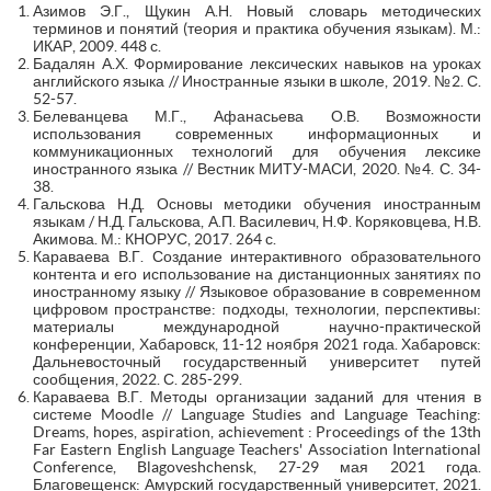
Азимов Э.Г., Щукин А.Н. Новый словарь методических
терминов и понятий (теория и практика обучения языкам). М.:
ИКАР, 2009. 448 с.
Бадалян А.Х. Формирование лексических навыков на уроках
английского языка // Иностранные языки в школе, 2019. №2. С.
52-57.
Белеванцева М.Г., Афанасьева О.В. Возможности
использования современных информационных и
коммуникационных технологий для обучения лексике
иностранного языка // Вестник МИТУ-МАСИ, 2020. №4. С. 34-
38.
Гальскова Н.Д. Основы методики обучения иностранным
языкам / Н.Д. Гальскова, А.П. Василевич, Н.Ф. Коряковцева, Н.В.
Акимова. М.: КНОРУС, 2017. 264 с.
Караваева В.Г. Создание интерактивного образовательного
контента и его использование на дистанционных занятиях по
иностранному языку // Языковое образование в современном
цифровом пространстве: подходы, технологии, перспективы:
материалы международной научно-практической
конференции, Хабаровск, 11-12 ноября 2021 года. Хабаровск:
Дальневосточный государственный университет путей
сообщения, 2022. С. 285-299.
Караваева В.Г. Методы организации заданий для чтения в
системе Moodle // Language Studies and Language Teaching:
Dreams, hopes, aspiration, achievement : Proceedings of the 13th
Far Eastern English Language Teachers' Association International
Conference, Blagoveshchensk, 27-29 мая 2021 года.
Благовещенск: Амурский государственный университет, 2021.