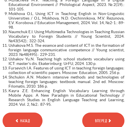
Educational Environment // Philological Aspect, 2023. №2(19).:
101-105.
Mokhova O.L. Using ICT in Teaching English in Non-Linguistic
Universities / O.L. Mokhova, N.D. Ovchinnikova, M.V. Rezunova,
E.V. Korobova // Education Management, 2024. Vol. 14, №2-1.: 89-
98.
Naumchuk E.I. Using Multimedia Technologies in Teaching Russian
Vocabulary to Foreign Students // Young Scientist, 2024.
№43(542).: 322-324.
Ushakova M.S. The essence and content of ICT in the formation of
foreign language communicative competence // Young scientist,
2023. №48(495).: 229-231.
Ushakov Yu.N. Teaching high school students vocabulary using
ICT: master's dis. Ekaterinburg: UrFU, 2024. 130 p.
Fursevich I.A. Features of using ICT in teaching foreign languages:
collection of scientific papers. Moscow: Education, 2005. 256 p.
Shchukin A.N. Modern intensive methods and technologies of
teaching foreign languages: textbook. manual. 2nd ed. Moscow:
Filomatis, 2010. 186 p.
Kayra Z.E. Enhancing English Vocabulary Learning through
Mobile Apps: A New Paradigm in Educational Technology //
Research Studies in English Language Teaching and Learning,
2024. Vol. 2, №2.: 87-95.
НАЗАД
ВПЕРЕД