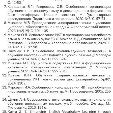
С. 41-50.
Караваева В.Г., Андросова С.В. Особенности организации
обучения иностранному языку в дистанционном формате на
базе платформы Moodle: лексика // Гуманитарные
исследования. Педагогика и психология, 2020. №3. С. 57-71.
Мжачева М.В. Преподавание иностранного языка в условиях
цифровой образовательной среды // Филологический аспект,
2023. №2(19). С. 101-105.
Мохова О.Л. Использование ИКТ в преподавании английского
языка в неязыковых вузах / О.Л. Мохова, Н.Д. Овчинникова, М.В.
Резунова, Е.В. Коробова // Управление образованием, 2024. Т.
14, №2-1. С. 89-98.
Наумчук Е.И. Применение мультимедийных технологий в
обучении иностранных студентов русской лексике // Молодой
ученый, 2024. №43(542). С. 322-324.
Ушакова М.С. Сущность и содержание ИКТ в формировании
иноязычной коммуникативной компетенции // Молодой
ученый, 2023. №48(495). С. 229-231.
Ушаков Ю.Н. Обучение старшеклассников лексике с
применением ИКТ: магистерская дис. Екатеринбург: УрФУ,
2024. 130 с.
Фурсевич И.А. Особенности использования ИКТ при обучении
иностранным языкам: сб. науч. тр. М.: Просвещение, 2005. 256
с.
Щукин А.Н. Современные интенсивные методы и технологии
обучения иностранным языкам: учеб. пособие. 2-е изд. М.:
Филоматис, 2010. 186 с.
Kayra Z. E. Enhancing English Vocabulary Learning through