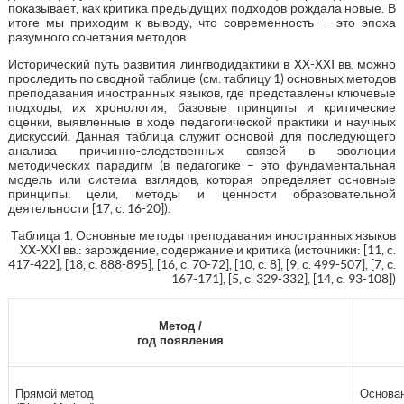
показывает, как критика предыдущих подходов рождала новые. В
итоге мы приходим к выводу, что современность — это эпоха
разумного сочетания методов.
Исторический путь развития лингводидактики в XX-XXI вв. можно
проследить по сводной таблице (см. таблицу 1) основных методов
преподавания иностранных языков, где представлены ключевые
подходы, их хронология, базовые принципы и критические
оценки, выявленные в ходе педагогической практики и научных
дискуссий. Данная таблица служит основой для последующего
анализа причинно-следственных связей в эволюции
методических парадигм (в педагогике – это фундаментальная
модель или система взглядов, которая определяет основные
принципы, цели, методы и ценности образовательной
деятельности [17, c. 16-20]).
Таблица 1. Основные методы преподавания иностранных языков
XX-XXI вв.: зарождение, содержание и критика (источники: [11, c.
417-422], [18, с. 888-895], [16, с. 70-72], [10, с. 8], [9, с. 499-507], [7, с.
167-171], [5, с. 329-332], [14, с. 93-108])
Метод /
год появления
Прямой метод
Основан