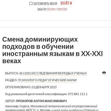
ВОЙТИ
ЗАПОМНИТЬ МЕНЯ
ЗАБЫЛИ
ЛОГИН
/
ПАРОЛЬ
?
Смена доминирующих
подходов в обучении
иностранным языкам в XX-XXI
веках
ВЫПУСК:
№13(81) ИССЛЕДОВАНИЯ МОЛОДЫХ УЧЕНЫХ
РАЗДЕЛ:
ПСИХОЛОГО-ПЕДАГОГИЧЕСКИЕ НАУКИ
ОПУБЛИКОВАНО:
01 ДЕКАБРЯ 2025
Код уникальной десятичной классификации:
372.881.111.1
АВТОР:
ПРОХОРОВ АНТОН МАКСИМОВИЧ
бакалавр 5 курса, Московский педагогический государственный
университет (МПГУ), г. Москва, e-mail: tosha.prokhorov.02@mail.ru