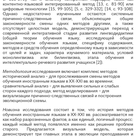
контентно-языковой интегрированный метод [13, с. 81-90] или
цифровые технологии [15, 99-105], [5, с. 329-332], [14, с. 93-108].
Однако недостаточно изученными остаются системные
причинно-следственные связи, объясняющие общие
закономерности смены одних методов другими, а также
отсутствует целостная модель, демонстрирующая переход к
современной интегративной стадии развития лингводидактики
(общей теории обучения языку, исследующей общие
закономерности обучения языкам, специфику содержания,
методов и средств обучения определённому языку в зависимости
от целей и задач, характера изучаемого материала, условий
монолингвизма или билингвизма, этапа обучения и
интеллектуально-речевого развития учащихся [2]).
Методология
исследования включает комплекс методов:
исторический анализ – для прослеживания смены методов
обучения иностранным языкам в XX-XXI вв. во времени;
сравнительный анализ – для выявления сильных и слабых
сторон каждого подхода; метод моделирования – для
визуализации причинно-следственных связей и построения
эволюционной схемы.
Новизна
исследования состоит в том, что история методов
обучения иностранным языкам в XX-XXI вв. рассматривается не
как набор разрозненных фактов, а как единый, логичный процесс:
каждый новый метод появлялся именно как решение проблем
старого. Предлагается визуальная модель, которая
демонстрирует три главных этапа в эволюции преподавания и