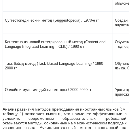
объясне
Суггестопедический метод (Suggestopedia) / 1970-е гг.
Создан 
внушени
Контентно-языковой интегрированный метод (Content and
Обучени
Language Integrated Learning – CLIL) / 1990-е гг.
– однов
Таск-бейзд метод (Task-Based Language Learning) / 1990-
Обучени
2000 гг.
языка. 
Онлайн и мультимедийные методы / 2000-2020 гг.
Уроки п
приложе
Анализ развития методов преподавания иностранных языков (см.
таблицу 1) позволяет выявить, что наименее эффективными в
условиях современных образовательных требований
оказываются методы, основанные на механистическом подходе к
усвоению языка. Аудиолингвальный метод, основанный на