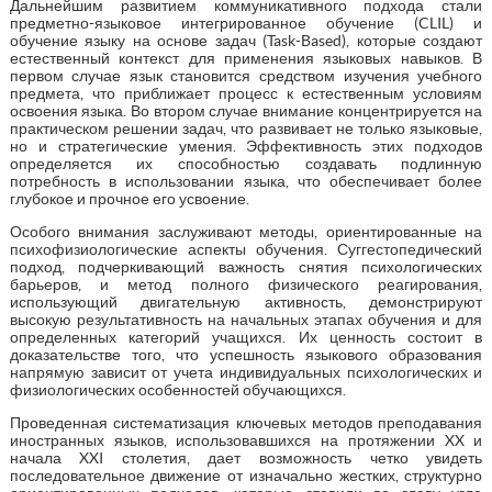
Дальнейшим развитием коммуникативного подхода стали
предметно-языковое интегрированное обучение (CLIL) и
обучение языку на основе задач (Task-Based), которые создают
естественный контекст для применения языковых навыков. В
первом случае язык становится средством изучения учебного
предмета, что приближает процесс к естественным условиям
освоения языка. Во втором случае внимание концентрируется на
практическом решении задач, что развивает не только языковые,
но и стратегические умения. Эффективность этих подходов
определяется их способностью создавать подлинную
потребность в использовании языка, что обеспечивает более
глубокое и прочное его усвоение.
Особого внимания заслуживают методы, ориентированные на
психофизиологические аспекты обучения. Суггестопедический
подход, подчеркивающий важность снятия психологических
барьеров, и метод полного физического реагирования,
использующий двигательную активность, демонстрируют
высокую результативность на начальных этапах обучения и для
определенных категорий учащихся. Их ценность состоит в
доказательстве того, что успешность языкового образования
напрямую зависит от учета индивидуальных психологических и
физиологических особенностей обучающихся.
Проведенная систематизация ключевых методов преподавания
иностранных языков, использовавшихся на протяжении XX и
начала XXI столетия, дает возможность четко увидеть
последовательное движение от изначально жестких, структурно