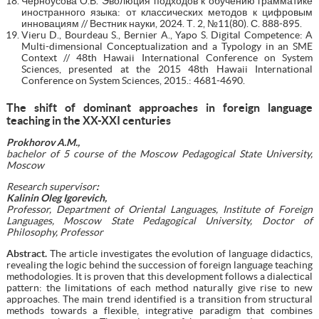
Черноусова О.В. Эволюция подходов к обучению грамматике
иностранного языка: от классических методов к цифровым
инновациям // Вестник науки, 2024. Т. 2, №11(80). С. 888-895.
Vieru D., Bourdeau S., Bernier A., Yapo S. Digital Competence: A
Multi-dimensional Conceptualization and a Typology in an SME
Context // 48th Hawaii International Conference on System
Sciences, presented at the 2015 48th Hawaii International
Conference on System Sciences, 2015.: 4681-4690.
The shift of dominant approaches in foreign language
teaching in the XX-XXI centuries
Prokhorov A.M.,
bachelor of 5 course of the Moscow Pedagogical State University,
Moscow
Research supervisor
:
Kalinin Oleg Igorevich,
Professor, Department of Oriental Languages, Institute of Foreign
Languages, Moscow State Pedagogical University, Doctor of
Philosophy, Professor
Abstract.
The article investigates the evolution of language didactics,
revealing the logic behind the succession of foreign language teaching
methodologies. It is proven that this development follows a dialectical
pattern: the limitations of each method naturally give rise to new
approaches. The main trend identified is a transition from structural
methods towards a flexible, integrative paradigm that combines