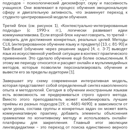
подходов – психологический дискомфорт, скуку и пассивность
учащихся. Они вовлекают в процесс обучения эмоциональную
сферу и двигательную активность, что знаменует переход к
студенто-центрированной модели обучения.
Третий блок (см. рисунок 1), «Контекстуально-интегрированные
подходы» (с 1990-х гг.)
,
логически развивает идеи
коммуникативизма. Если второй блок научил говорить, то третий –
говорить для достижения конкретных, реальных целей. Методы
CLIL (интегрированное обучение языку и предмету) [13, с. 81-90] и
Task-Based (обучение через решение задач) [4, с. 3-7] выводят
язык из искусственной учебной ситуации в контекст практического
применения. Это сделало обучение ещё более осмысленным. К
этому же периоду относится и расцвет онлайн и мультимедийных
методов, которые позволили персонализировать обучение и
вывести его за пределы аудитории [1].
Завершает эту схему современная интегративная модель
,
которая представляет собой определенный синтез накопленного
опыта и методологий. Сегодня в обучении иностранным языкам
есть возможность не придерживаться строго одного метода.
Вместо этого преподаватель может комбинировать лучшие
приёмы из разных подходов [19, с. 4681-4690]: в зависимости от
цели урока, состава группы и конкретных задач он может взять
коммуникативную практику, добавить элементы объяснения
грамматики по когнитивному методу и использовать онлайн-
платформы для закрепления. Главный итог эволюции
лингводидактики – это переход от поиска единственно верного