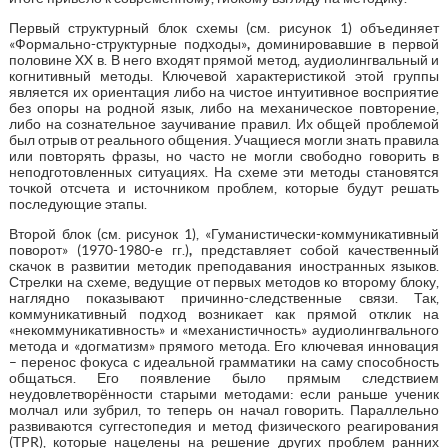
Первый структурный блок схемы (см. рисунок 1) объединяет
«Формально-структурные подходы»
,
доминировавшие в первой
половине XX в. В него входят прямой метод, аудиолингвальный и
когнитивный методы. Ключевой характеристикой этой группы
является их ориентация либо на чистое интуитивное восприятие
без опоры на родной язык, либо на механическое повторение,
либо на сознательное заучивание правил. Их общей проблемой
был отрыв от реального общения. Учащиеся могли знать правила
или повторять фразы, но часто не могли свободно говорить в
неподготовленных ситуациях. На схеме эти методы становятся
точкой отсчета и источником проблем, которые будут решать
последующие этапы.
Второй блок (см. рисунок 1), «Гуманистически-коммуникативный
поворот» (1970-1980-е гг.)
,
представляет собой качественный
скачок в развитии методик преподавания иностранных языков.
Стрелки на схеме, ведущие от первых методов ко второму блоку,
наглядно показывают причинно-следственные связи. Так,
коммуникативный подход возникает как прямой отклик на
«некоммуникативность» и «механистичность» аудиолингвального
метода и «догматизм» прямого метода. Его ключевая инновация
– перенос фокуса с идеальной грамматики на саму способность
общаться. Его появление было прямым следствием
неудовлетворённости старыми методами: если раньше ученик
молчал или зубрил, то теперь он начал говорить. Параллельно
развиваются суггестопедия и метод физического реагирования
(TPR), которые нацелены на решение других проблем ранних