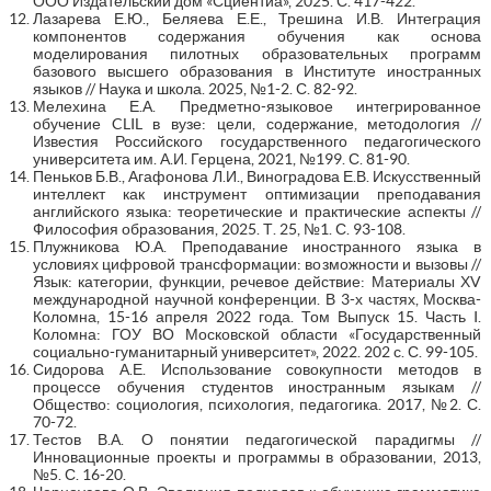
ООО Издательский дом «Сциентиа», 2025. С. 417-422.
Лазарева Е.Ю., Беляева Е.Е., Трешина И.В. Интеграция
компонентов содержания обучения как основа
моделирования пилотных образовательных программ
базового высшего образования в Институте иностранных
языков // Наука и школа. 2025, №1-2. С. 82-92.
Мелехина Е.А. Предметно-языковое интегрированное
обучение CLIL в вузе: цели, содержание, методология //
Известия Российского государственного педагогического
университета им. А.И. Герцена, 2021, №199. С. 81-90.
Пеньков Б.В., Агафонова Л.И., Виноградова Е.В. Искусственный
интеллект как инструмент оптимизации преподавания
английского языка: теоретические и практические аспекты //
Философия образования, 2025. Т. 25, №1. С. 93-108.
Плужникова Ю.А. Преподавание иностранного языка в
условиях цифровой трансформации: возможности и вызовы //
Язык: категории, функции, речевое действие: Материалы ХV
международной научной конференции. В 3-х частях, Москва-
Коломна, 15-16 апреля 2022 года. Том Выпуск 15. Часть I.
Коломна: ГОУ ВО Московской области «Государственный
социально-гуманитарный университет», 2022. 202 с. С. 99-105.
Сидорова А.Е. Использование совокупности методов в
процессе обучения студентов иностранным языкам //
Общество: социология, психология, педагогика. 2017, №2. С.
70-72.
Тестов В.А. О понятии педагогической парадигмы //
Инновационные проекты и программы в образовании, 2013,
№5. С. 16-20.