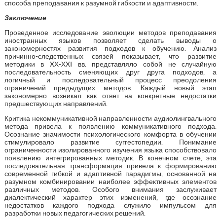
способа преподавания к разумной гибкости и адаптивности.
Заключение
Проведенное исследование эволюции методов преподавания
иностранных языков позволяет сделать выводы о
закономерностях развития подходов к обучению. Анализ
причинно-следственных связей показывает, что развитие
методики в XX-XXI вв. представляло собой не случайную
последовательность сменяющих друг друга подходов, а
логичный и последовательный процесс преодоления
ограничений предыдущих методов. Каждый новый этап
закономерно возникал как ответ на конкретные недостатки
предшествующих направлений.
Критика некоммуникативной направленности аудиолингвального
метода привела к появлению коммуникативного подхода.
Осознание значимости психологического комфорта в обучении
стимулировало развитие суггестопедии. Понимание
ограниченности изолированного изучения языка способствовало
появлению интегрированных методик. В конечном счете, эта
последовательная трансформация привела к формированию
современной гибкой и адаптивной парадигмы, основанной на
разумном комбинировании наиболее эффективных элементов
различных методов. Особого внимания заслуживает
диалектический характер этих изменений, где осознание
недостатков каждого подхода служило импульсом для
разработки новых педагогических решений.