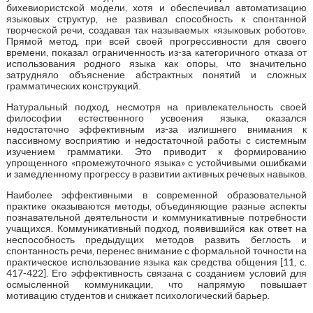
бихевиористской модели, хотя и обеспечивал автоматизацию
языковых структур, не развивал способность к спонтанной
творческой речи, создавая так называемых «языковых роботов».
Прямой метод, при всей своей прогрессивности для своего
времени, показал ограниченность из-за категоричного отказа от
использования родного языка как опоры, что значительно
затрудняло объяснение абстрактных понятий и сложных
грамматических конструкций.
Натуральный подход, несмотря на привлекательность своей
философии естественного усвоения языка, оказался
недостаточно эффективным из-за излишнего внимания к
пассивному восприятию и недостаточной работы с системным
изучением грамматики. Это приводит к формированию
упрощенного «промежуточного языка» с устойчивыми ошибками
и замедленному прогрессу в развитии активных речевых навыков.
Наиболее эффективными в современной образовательной
практике оказываются методы, объединяющие разные аспекты
познавательной деятельности и коммуникативные потребности
учащихся. Коммуникативный подход, появившийся как ответ на
неспособность предыдущих методов развить беглость и
спонтанность речи, перенес внимание с формальной точности на
практическое использование языка как средства общения [11, c.
417-422]. Его эффективность связана с созданием условий для
осмысленной коммуникации, что напрямую повышает
мотивацию студентов и снижает психологический барьер.