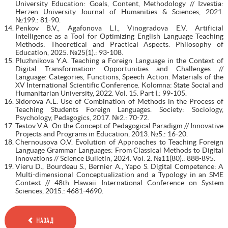
University Education: Goals, Content, Methodology // Izvestia:
Herzen University Journal of Humanities & Sciences, 2021.
№199.: 81-90.
Penkov B.V., Agafonova L.I., Vinogradova E.V. Artificial
Intelligence as a Tool for Optimizing English Language Teaching
Methods: Theoretical and Practical Aspects. Philosophy of
Education, 2025. №25(1).: 93-108.
Pluzhnikova Y.A. Teaching a Foreign Language in the Context of
Digital Transformation: Opportunities and Challenges //
Language: Categories, Functions, Speech Action. Materials of the
XV International Scientific Conference. Kolomna: State Social and
Humanitarian University, 2022. Vol. 15. Part I.: 99-105.
Sidorova A.E. Use of Combination of Methods in the Process of
Teaching Students Foreign Languages. Society: Sociology,
Psychology, Pedagogics, 2017. №2.: 70-72.
Testov V.A. On the Concept of Pedagogical Paradigm // Innovative
Projects and Programs in Education, 2013. №5.: 16-20.
Chernousova O.V. Evolution of Approaches to Teaching Foreign
Language Grammar Languages: From Classical Methods to Digital
Innovations // Science Bulletin, 2024. Vol. 2. №11(80).: 888-895.
Vieru D., Bourdeau S., Bernier A., Yapo S. Digital Competence: A
Multi-dimensional Conceptualization and a Typology in an SME
Context // 48th Hawaii International Conference on System
Sciences, 2015.: 4681-4690.
НАЗАД