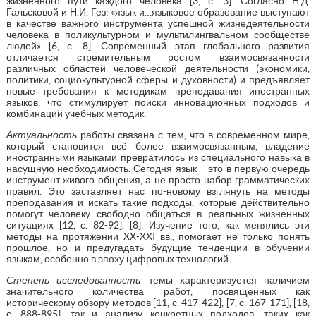
жизненного пути каждого человека [3, с. 3]. Согласно Н.Д.
Гальсковой и Н.И. Гез: «язык и…языковое образование выступают
в качестве важного инструмента успешной жизнедеятельности
человека в поликультурном и мультилингвальном сообществе
людей» [6, с. 8]. Современный этап глобального развития
отличается стремительным ростом взаимосвязанности
различных областей человеческой деятельности (экономики,
политики, социокультурной сферы и духовности) и предъявляет
новые требования к методикам преподавания иностранных
языков, что стимулирует поиски инновационных подходов и
комбинаций учебных методик.
Актуальность
работы связана с тем, что в современном мире,
который становится всё более взаимосвязанным, владение
иностранными языками превратилось из специального навыка в
насущную необходимость. Сегодня язык – это в первую очередь
инструмент живого общения, а не просто набор грамматических
правил. Это заставляет нас по-новому взглянуть на методы
преподавания и искать такие подходы, которые действительно
помогут человеку свободно общаться в реальных жизненных
ситуациях [12, c. 82-92], [8]. Изучение того, как менялись эти
методы на протяжении XX-XXI вв., помогает не только понять
прошлое, но и предугадать будущие тенденции в обучении
языкам, особенно в эпоху цифровых технологий.
Степень исследованности
темы характеризуется наличием
значительного количества работ, посвященных как
историческому обзору методов [11, с. 417-422], [7, с. 167-171], [18,
с. 888-895], так и анализу конкретных подходов, таких как