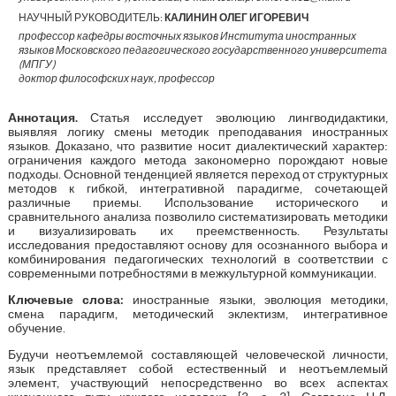
НАУЧНЫЙ РУКОВОДИТЕЛЬ:
КАЛИНИН ОЛЕГ ИГОРЕВИЧ
профессор кафедры восточных языков Института иностранных
языков Московского педагогического государственного университета
(МПГУ)
доктор философских наук, профессор
Аннотация.
Статья исследует эволюцию лингводидактики,
выявляя логику смены методик преподавания иностранных
языков. Доказано, что развитие носит диалектический характер:
ограничения каждого метода закономерно порождают новые
подходы. Основной тенденцией является переход от структурных
методов к гибкой, интегративной парадигме, сочетающей
различные приемы. Использование исторического и
сравнительного анализа позволило систематизировать методики
и визуализировать их преемственность. Результаты
исследования предоставляют основу для осознанного выбора и
комбинирования педагогических технологий в соответствии с
современными потребностями в межкультурной коммуникации.
Ключевые слова:
иностранные языки, эволюция методики,
смена парадигм, методический эклектизм, интегративное
обучение.
Будучи неотъемлемой составляющей человеческой личности,
язык представляет собой естественный и неотъемлемый
элемент, участвующий непосредственно во всех аспектах