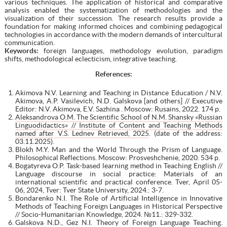
various techniques. The application of historical and comparative
analysis enabled the systematization of methodologies and the
visualization of their succession. The research results provide a
foundation for making informed choices and combining pedagogical
technologies in accordance with the modern demands of intercultural
communication.
Keywords:
foreign languages, methodology evolution, paradigm
shifts, methodological eclecticism, integrative teaching.
References:
Akimova N.V. Learning and Teaching in Distance Education / N.V.
Akimova, A.P. Vasilevich, N.D. Galskova [and others] // Executive
Editor: N.V. Akimova, E.V. Sazhina . Moscow: Rusains, 2022. 174 p.
Aleksandrova O.M. The Scientific School of N.M. Shansky «Russian
Linguodidactics» // Institute of Content and Teaching Methods
named after V.S. Lednev Retrieved, 2025
. (date of the address:
03.11.2025).
Blokh M.Y. Man and the World Through the Prism of Language.
Philosophical Reflections. Moscow: Prosveshchenie, 2020. 534 p.
Bogatyreva O.P. Task-based learning method in Teaching English //
Language discourse in social practice: Materials of an
international scientific and practical conference. Tver, April 05-
06, 2024, Tver: Tver State University, 2024.: 3-7.
Bondarenko N.I. The Role of Artificial Intelligence in Innovative
Methods of Teaching Foreign Languages in Historical Perspective
// Socio-Humanitarian Knowledge, 2024. №11.: 329-332.
Galskova N.D., Gez N.I. Theory of Foreign Language Teaching.