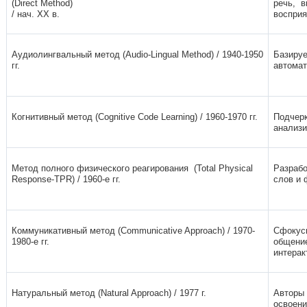
(Direct Method)
речь, 
/ нач. XX в.
восприя
Аудиолингвальный метод (Audio-Lingual Method) / 1940-1950
Базируе
гг.
автомат
Когнитивный метод (Cognitive Code Learning) / 1960-1970 гг.
Подчерк
анализи
Метод полного физического реагирования (Total Physical
Разрабо
Response-TPR) / 1960-е гг.
слов и 
Коммуникативный метод (Communicative Approach) / 1970-
Сфокуси
1980-е гг.
общение
интерак
Натуральный метод (Natural Approach) / 1977 г.
Авторы 
освоени