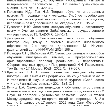
инновационных методах обучения иностранным языкам в
исторической перспективе // Социально-гуманитарные
знания, 2024, №11. С. 329-332.
Гальскова Н.Д., Гез Н.И. Теория обучения иностранным
языкам. Лингводидактика и методика: Учебное пособие для
студентов учреждений высшего образования. 8-е издание,
исправленное и дополненное. М.: Академия, 2015. 368 с.
Гусевская Н.Ю. Эволюция методов обучения иностранному
языку // Ученые записки Забайкальского государственного
университета, 2013. №6(53). С. 167-171.
Дмитренко Т.А. Современные технологии обучения
иностранному языку в системе высшего иноязычного
образования. 2-е издание, дополненное. М.: Научно-
издательский центр ИНФРА-М, 2024. 188 с.
Йоандри С.П., Шабанова А.Ю. Эволюция методов и способов
обучения иностранным языкам, // Профессионально
ориентированный перевод: реальность и перспективы:
Сборник научных трудов / Под редакцией Н.Н. Гавриленко.
Том Выпуск 17. Москва: РУДН, 2022. С. 499-507.
Красикова Е.Н. Причины эволюции методов обучения
иностранным языкам как рефлексии на социальный заказ //
Интерактивный научно-методический журнал «Сообщество
учителей английского языка», 2014, №5. С. 8.
Кулиш Е.А. Эволюция подходов к обучению иностранным
языкам и место метода коммуникативного погружения в них //
Научный прогресс и устойчивое развитие: Сборник статей
Международной научно-практической конференции. В 2-х
частях, Владивосток, 17 апреля 2025 года. Санкт-Петербург: