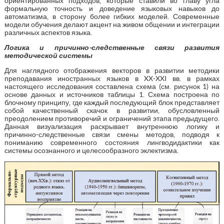
ориентированных подходов, которые ставили во главу угла
формальную точность и доведение языковых навыков до
автоматизма, в сторону более гибких моделей. Современные
модели обучения делают акцент на живом общении и интеграции
различных аспектов языка.
Логика и причинно-следственные связи развития
методической системы
Для наглядного отображения векторов в развитии методики
преподавания иностранных языков в XX-XXI вв. в рамках
настоящего исследования составлена схема (см. рисунок 1) на
основе данных и источников таблицы 1. Схема построена по
блочному принципу, где каждый последующий блок представляет
собой качественный скачок в развитии, обусловленный
преодолением противоречий и ограничений этапа предыдущего.
Данная визуализация раскрывает внутреннюю логику и
причинно-следственные связи смены методов, подводя к
пониманию современного состояния лингводидактики как
системы осознанного и целесообразного эклектизма.