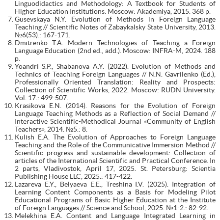
Linguodidactics and Methodology: A Textbook for Students of
Higher Education Institutions. Moscow: Akademiya, 2015. 368 p.
Gusevskaya N.Y. Evolution of Methods in Foreign Language
Teaching // Scientific Notes of Zabaykalsky State University, 2013.
№6(53).: 167-171.
Dmitrenko T.A. Modern Technologies of Teaching a Foreign
Language Education (2nd ed., add.). Moscow: INFRA-M, 2024. 188
p.
Yoandri S.P., Shabanova A.Y. (2022). Evolution of Methods and
Technics of Teaching Foreign Languages // N.N. Gavrilenko (Ed.),
Professionally Oriented Translation: Reality and Prospects:
Collection of Scientific Works, 2022. Moscow: RUDN University.
Vol. 17.: 499-507.
Krasikova E.N. (2014). Reasons for the Evolution of Foreign
Language Teaching Methods as a Reflection of Social Demand //
Interactive Scientific-Methodical Journal «Community of English
Teachers», 2014. №5.: 8.
Kulish E.A. The Evolution of Approaches to Foreign Language
Teaching and the Role of the Communicative Immersion Method //
Scientific progress and sustainable development: Collection of
articles of the International Scientific and Practical Conference. In
2 parts, Vladivostok, April 17, 2025. St. Petersburg: Scientia
Publishing House LLC, 2025.: 417-422.
Lazareva E.Y., Belyaeva E.E., Treshina I.V. (2025). Integration of
Learning Content Components as a Basis for Modeling Pilot
Educational Programs of Basic Higher Education at the Institute
of Foreign Languages // Science and School, 2025. №1-2.: 82-92.
Melekhina E.A. Content and Language Integrated Learning in