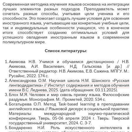
Современная методика изучения языков основана на интеграции
лучших элементов разных подходов. Преподаватель может
сочетать разные способы, учитывая цели ученика и его
способности. Это помогает создать лучшие условия для освоения
иностранного языка, учитывающие как конкретные учебные цели,
так и индивидуальные особенности учащихся, что в конечном
итоге способствует созданию оптимальных условий для
успешного овладения иностранным языком в современном
поликультурном мире.
Список литературы:
Акимова Н.В. Учимся и обучаемся дистанционно / Н.В.
Акимова, А.И. Василевич, Н.Д. Гальскова [и др.] //
Ответственный редактор: Н.В. Акимова, Е.В. Сажина. МПГУ. М.:
Русайнс, 2022. 174 с.
Александрова О.М. Научная школа Н.М. Шанского «Русская
лингводидактика» // Институт содержания и методов обучения
имени В.С. Леднева, 2025
. (дата обращения: 03.11.2025).
Блох М.Я. Человек и мир сквозь призму языка. Философские
раздумья: Монография. М.: Прометей, 2020. 534 с.
Богатырева О.П. Метод Task-based learning в преподавании
английского языка // Языковой дискурс в социальной практике:
Материалы международной научно-практической
конференции. Тверь, 05-06 апреля 2024 г. Тверь: Тверской
государственный университет, 2024. С. 3-7.
Бондаренко Н.И. Роль искусственного интеллекта в