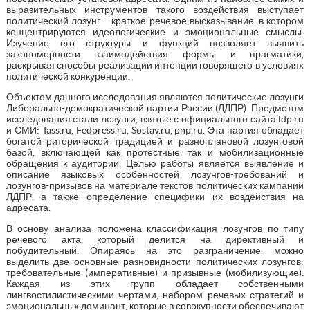
выразительных инструментов такого воздействия выступает
политический лозунг – краткое речевое высказывание, в котором
концентрируются идеологические и эмоциональные смыслы.
Изучение его структуры и функций позволяет выявить
закономерности взаимодействия формы и прагматики,
раскрывая способы реализации интенции говорящего в условиях
политической конкуренции.
Объектом данного исследования являются политические лозунги
Либерально-демократической партии России (ЛДПР). Предметом
исследования стали лозунги, взятые с официального сайта ldp.ru
и СМИ: Tass.ru, Fedpress.ru, Sostav.ru, pnp.ru. Эта партия обладает
богатой риторической традицией и разноплановой лозунговой
базой, включающей как протестные, так и мобилизационные
обращения к аудитории. Целью работы является выявление и
описание языковых особенностей лозунгов-требований и
лозунгов-призывов на материале текстов политических кампаний
ЛДПР, а также определение специфики их воздействия на
адресата.
В основу анализа положена классификация лозунгов по типу
речевого акта, который делится на директивный и
побудительный. Опираясь на это разграничение, можно
выделить две основные разновидности политических лозунгов:
требовательные (императивные) и призывные (мобилизующие).
Каждая из этих групп обладает собственными
лингвостилистическими чертами, набором речевых стратегий и
эмоциональных доминант, которые в совокупности обеспечивают