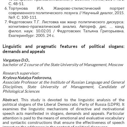
С. 48-51.
Тортунова И.А. Жанрово-стилистический портрет
современного политического лозунга // Научный диалог, 2015.
№9. С. 100-111.
Федотовских Т.Г. Листовка как жанр политического дискурса:
когнитивно-прагматический анализ. Автореф. дис. … канд.
филол. наук: 10.02.01 / Федотовских Татьяна Григорьевна.
Екатеринбург: 2005. 24 с.
Linguistic and pragmatic features of political slogans:
demands and appeals
Vargataya D.O.,
bachelor of 2 course of the State University of Management, Moscow
Research supervisor:
Krylova Natalya Fedorovna,
Associate Professor at the Institute of Russian Language and General
Disciplines, State University of Management, Candidate of
Philological Sciences
Abstract
. This study is devoted to the linguistic analysis of the
political slogans of the Liberal Democratic Party of Russia (LDPR). It
examines the linguistic mechanisms of directive and motivational
speech acts manifested in slogans, demands and appeals. Particular
attention is paid to the means of emotional and evaluative vocabulary
and syntactic constructions that ensure the effectiveness of speech
impact on the addressee in the context of political discourse.