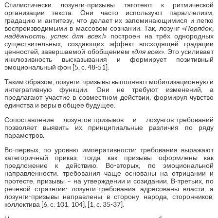
Стилистически лозунги-призывы тяготеют к ритмической
организации текста. Они часто используют параллелизм,
градацию и антитезу, что делает их запоминающимися и легко
воспроизводимыми в массовом сознании. Так, лозунг «
Порядок,
надёжность, успех для всех!
» построен на трёх однородных
существительных, создающих эффект восходящей градации
ценностей, завершаемой обобщением «
для всех
». Это усиливает
инклюзивность высказывания и формирует позитивный
эмоциональный фон [5, с. 48-51].
Таким образом, лозунги-призывы выполняют мобилизационную и
интегративную функции. Они не требуют изменений, а
предлагают участие в совместном действии, формируя чувство
единства и веры в общее будущее.
Сопоставление лозунгов-призывов и лозунгов-требований
позволяет выявить их принципиальные различия по ряду
параметров.
Во-первых, по уровню императивности: требования выражают
категоричный приказ, тогда как призывы оформлены как
предложение к действию. Во-вторых, по эмоциональной
направленности: требования чаще основаны на отрицании и
протесте, призывы – на утверждении и созидании. В-третьих, по
речевой стратегии: лозунги-требования адресованы власти, а
лозунги-призывы направлены в сторону народа, сторонников,
коллектива [6, с. 101, 104], [1, с. 35-37].