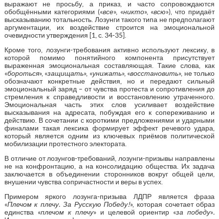
выражают не просьбу, а приказ, и часто сопровождаются
обобщёнными категориями («
все
», «
никто
», «
всю
»), что придаёт
высказыванию тотальность. Лозунги такого типа не предполагают
аргументации, их воздействие строится на эмоциональной
очевидности утверждения [1, с. 34-35].
Кроме того, лозунги-требования активно используют лексику, в
которой помимо понятийного компонента присутствует
выраженная эмоциональная составляющая. Такие слова, как
«
бороться
», «
защищать
», «
унижать
», «
восстановить
», не только
обозначают конкретные действия, но и передают сильный
эмоциональный заряд – от чувства протеста и сопротивления до
стремления к справедливости и восстановлению утраченного.
Эмоциональная часть этих слов усиливает воздействие
высказывания на адресата, побуждая его к сопереживанию и
действию. В сочетании с короткими предложениями и ударными
финалами такая лексика формирует эффект речевого удара,
который является одним из ключевых приёмов политической
мобилизации протестного электората.
В отличие от лозунгов-требований, лозунги-призывы направлены
не на конфронтацию, а на консолидацию общества. Их задача
заключается в объединении сторонников вокруг общей цели,
внушении чувства сопричастности и веры в успех.
Примером яркого лозунга-призыва ЛДПР является фраза
«
Плечом к плечу. За Русскую Победу!
», которая сочетает образ
единства «
плечом к плечу
» и целевой ориентир «
за победу
»
.