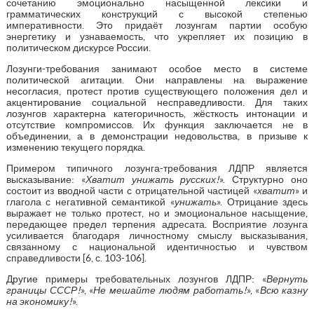
сочетанию эмоционально насыщенной лексики и
грамматических конструкций с высокой степенью
императивности. Это придаёт лозунгам партии особую
энергетику и узнаваемость, что укрепляет их позицию в
политическом дискурсе России.
Лозунги-требования занимают особое место в системе
политической агитации. Они направлены на выражение
несогласия, протест против существующего положения дел и
акцентирование социальной несправедливости. Для таких
лозунгов характерна категоричность, жёсткость интонации и
отсутствие компромиссов. Их функция заключается не в
объединении, а в демонстрации недовольства, в призыве к
изменению текущего порядка.
Примером типичного лозунга-требования ЛДПР является
высказывание: «
Хватит унижать русских!
». Структурно оно
состоит из вводной части с отрицательной частицей «
хватит
» и
глагола с негативной семантикой «
унижать
». Отрицание здесь
выражает не только протест, но и эмоциональное насыщение,
передающее предел терпения адресата. Восприятие лозунга
усиливается благодаря личностному смыслу высказывания,
связанному с национальной идентичностью и чувством
справедливости [6, с. 103-106].
Другие примеры требовательных лозунгов ЛДПР: «
Вернуть
границы СССР!
», «
Не мешайте людям работать!
», «
Всю казну
на экономику!
».