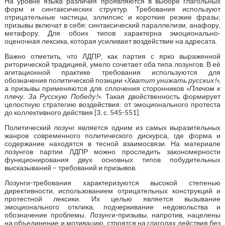
На уровне языка различия проявляются в выборе глагольных
форм и синтаксических структур. Требования используют
отрицательные частицы, эллипсис и короткие резкие фразы;
призывы включат в себя: синтаксический параллелизм, анафору,
метафору. Для обоих типов характерна эмоционально-
оценочная лексика, которая усиливает воздействие на адресата.
Важно отметить, что ЛДПР, как партия с ярко выраженной
риторической традицией, умело сочетает оба типа лозунгов. В её
агитационной практике требования используются для
обозначения политической позиции «
Хватит унижать русских!
»,
а призывы применяются для сплочения сторонников «
Плечом к
плечу. За Русскую Победу!
». Такая двойственность формирует
целостную стратегию воздействия: от эмоционального протеста
до коллективного действия [3, с. 545-551].
Политический лозунг является одним из самых выразительных
жанров современного политического дискурса, где форма и
содержание находятся в тесной взаимосвязи. На материале
лозунгов партии ЛДПР можно проследить закономерности
функционирования двух основных типов побудительных
высказываний – требований и призывов.
Лозунги-требования характеризуются высокой степенью
директивности, использованием отрицательных конструкций и
протестной лексики. Их целью является вызывание
эмоционального отклика, подчеркивание недовольства и
обозначение проблемы. Лозунги-призывы, напротив, нацелены
на объединение и мотивацию, строятся на глаголах действия без