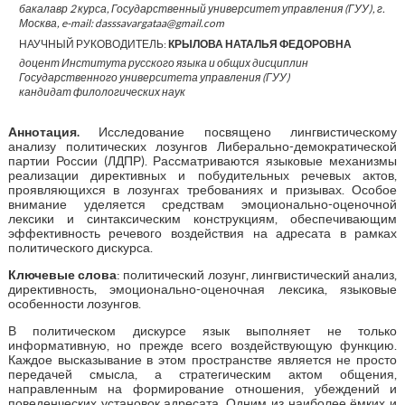
бакалавр 2 курса, Государственный университет управления (ГУУ), г.
Москва, e-mail: dasssavargataa@gmail.com
НАУЧНЫЙ РУКОВОДИТЕЛЬ:
КРЫЛОВА НАТАЛЬЯ ФЕДОРОВНА
доцент Института русского языка и общих дисциплин
Государственного университета управления (ГУУ)
кандидат филологических наук
Аннотация
.
Исследование посвящено лингвистическому
анализу политических лозунгов Либерально-демократической
партии России (ЛДПР). Рассматриваются языковые механизмы
реализации директивных и побудительных речевых актов,
проявляющихся в лозунгах требованиях и призывах. Особое
внимание уделяется средствам эмоционально-оценочной
лексики и синтаксическим конструкциям, обеспечивающим
эффективность речевого воздействия на адресата в рамках
политического дискурса.
Ключевые слова
: политический лозунг, лингвистический анализ,
директивность, эмоционально-оценочная лексика, языковые
особенности лозунгов.
В политическом дискурсе язык выполняет не только
информативную, но прежде всего воздействующую функцию.
Каждое высказывание в этом пространстве является не просто
передачей смысла, а стратегическим актом общения,
направленным на формирование отношения, убеждений и
поведенческих установок адресата. Одним из наиболее ёмких и