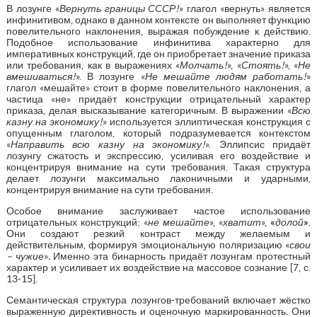
В лозунге «
Вернуть границы СССР!
» глагол «вернуть» является
инфинитивом, однако в данном контексте он выполняет функцию
повелительного наклонения, выражая побуждение к действию.
Подобное использование инфинитива характерно для
императивных конструкций, где он приобретает значение приказа
или требования, как в выражениях «
Молчать!
», «
Стоять!
», «
Не
вмешиваться!
». В лозунге «
Не мешайте людям работать!
»
глагол «мешайте» стоит в форме повелительного наклонения, а
частица «не» придаёт конструкции отрицательный характер
приказа, делая высказывание категоричным. В выражении «
Всю
казну на экономику!
» используется эллиптическая конструкция с
опущенным глаголом, который подразумевается контекстом
«
Направить всю казну на экономику!
». Эллипсис придаёт
лозунгу сжатость и экспрессию, усиливая его воздействие и
концентрируя внимание на сути требования. Такая структура
делает лозунги максимально лаконичными и ударными,
концентрируя внимание на сути требования.
Особое внимание заслуживает частое использование
отрицательных конструкций: «
не мешайте
», «
хватит
»,
«
долой
»
.
Они создают резкий контраст между желаемым и
действительным, формируя эмоциональную поляризацию «
свои
– чужие
»
.
Именно эта бинарность придаёт лозунгам протестный
характер и усиливает их воздействие на массовое сознание [7, с.
13-15].
Семантическая структура лозунгов-требований включает жёстко
выраженную директивность и оценочную маркированность. Они