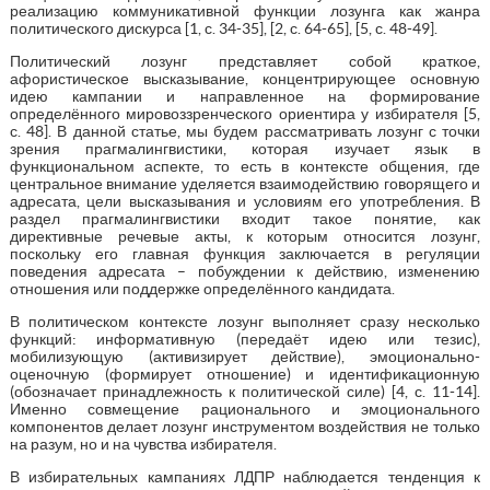
реализацию коммуникативной функции лозунга как жанра
политического дискурса [1, с. 34-35], [2, с. 64-65], [5, с. 48-49].
Политический лозунг представляет собой краткое,
афористическое высказывание, концентрирующее основную
идею кампании и направленное на формирование
определённого мировоззренческого ориентира у избирателя [5,
с. 48]. В данной статье, мы будем рассматривать лозунг с точки
зрения прагмалингвистики, которая изучает язык в
функциональном аспекте, то есть в контексте общения, где
центральное внимание уделяется взаимодействию говорящего и
адресата, цели высказывания и условиям его употребления. В
раздел прагмалингвистики входит такое понятие, как
директивные речевые акты, к которым относится лозунг,
поскольку его главная функция заключается в регуляции
поведения адресата – побуждении к действию, изменению
отношения или поддержке определённого кандидата.
В политическом контексте лозунг выполняет сразу несколько
функций: информативную (передаёт идею или тезис),
мобилизующую (активизирует действие), эмоционально-
оценочную (формирует отношение) и идентификационную
(обозначает принадлежность к политической силе) [4, с. 11-14].
Именно совмещение рационального и эмоционального
компонентов делает лозунг инструментом воздействия не только
на разум, но и на чувства избирателя.
В избирательных кампаниях ЛДПР наблюдается тенденция к