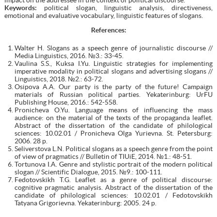
Keywords:
political slogan, linguistic analysis, directiveness,
emotional and evaluative vocabulary, linguistic features of slogans.
References:
Walter H. Slogans as a speech genre of journalistic discourse //
Media Linguistics, 2016. №3.: 33-45.
Vaulina S.S., Kuksa I.Yu. Linguistic strategies for implementing
imperative modality in political slogans and advertising slogans //
Linguistics, 2018. №2.: 63-72.
Osipova A.A. Our party is the party of the future! Campaign
materials of Russian political parties. Yekaterinburg: UrFU
Publishing House, 2016.: 542-558.
Pronicheva O.Yu. Language means of influencing the mass
audience: on the material of the texts of the propaganda leaflet.
Abstract of the dissertation of the candidate of philological
sciences: 10.02.01 / Pronicheva Olga Yurievna. St. Petersburg:
2006. 28 p.
Seliverstova L.N. Political slogans as a speech genre from the point
of view of pragmatics // Bulletin of TIUiE, 2014. №1.: 48-51.
Tortunova I.A. Genre and stylistic portrait of the modern political
slogan // Scientific Dialogue, 2015. №9.: 100-111.
Fedotovskikh T.G. Leaflet as a genre of political discourse:
cognitive pragmatic analysis. Abstract of the dissertation of the
candidate of philological sciences: 10.02.01 / Fedotovskikh
Tatyana Grigorievna. Yekaterinburg: 2005. 24 p.