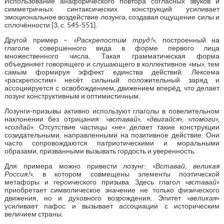
Использование анафорического повтора согласных звуков и
симметричных синтаксических конструкций усиливает
эмоциональное воздействие лозунга, создавая ощущение силы и
сплочённости [3, с. 545-551].
Другой пример – «
Раскрепостим труд!
», построенный на
глаголе совершенного вида в форме первого лица
множественного числа. Такая грамматическая форма
объединяет говорящего и слушающего в коллективное «мы», тем
самым формируя эффект единства действий. Лексема
«раскрепостим» несёт сильный положительный заряд и
ассоциируется с освобождением, движением вперёд, что делает
лозунг конструктивным и оптимистичным.
Лозунги-призывы активно используют глаголы в повелительном
наклонении без отрицания: «
вставай
», «
двигайся
», «
помоги
»,
«
создай
». Отсутствие частицы «
не
» делает такие конструкции
созидательными, направленными на позитивное действие. Они
часто сопровождаются патриотическими и моральными
образами, призванными вызывать гордость и уверенность.
Для примера можно привести лозунг: «
Вставай, великая
Россия!
», в котором совмещены элементы поэтической
метафоры и героического призыва. Здесь глагол «
вставай
»
приобретает символическое значение не только физического
движения, но и духовного возрождения. Эпитет «
великая
»
усиливает пафос и вызывает ассоциации с историческим
величием страны.