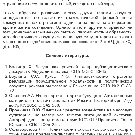
отрицания и несут положительный, созидательный заряд.
Таким образом, различие между двумя типами лозунгов
определяется не только их грамматической формой, но и
коммуникативной стратегией: одни направлены на отвержение,
другие же на созидание. Однако и те, и другие опираются на
эмоционально насыщенную лексику, лаконичность и образность,
что обеспечивает лозунгу его основную силу, которая оказывает
мгновенное воздействие на массовое сознание [2, с. 66], [5, с. 50],
[6, с. 105].
Список литературы:
Вальтер Х. Лозунг как речевой жанр публицистического
дискурса // Медиалингвистика, 2016. №3. С. 33-45.
Ваулина С.С., Кукса И.Ю. Лингвистические стратегии
реализации побудительной модальности в политическом
лозунге и рекламном слогане // Языкознание, 2018. №2. С. 63-
72.
Осипова А.А. Наша партия – партия будущего! Агитационные
материалы политических партий России. Екатеринбург: Изд-
во УрФУ, 2016. С. 542-558.
Проничева О.Ю. Языковые средства воздействия на массовую
аудиторию: на материале текстов агитационной листовки.
Автореф. дис. … канд. филол. наук: 10.02.01 / Проничева Ольга
Юрьевна. СПб.: 2006. 28 с.
Селиверстова Л.Н. Политический слоган как речевой жанр с
точки зрения прагмалингвистики // Вестник ТИУиЭ, 2014. №1.