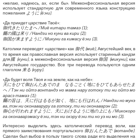
«желаю, надеюсь, ах, если бы». Межконфессиональная версия
использует стандартную для современного языка конструкцию
пожелания
ように
(ё:ни)
.
«Да приидет царствие Твоё»:
御代きたりたまへ
/ Миё китари тамаэ (1);
爾の國は來り
/ Нандзи но куни ва кири (2);
御国が来ますように
/ Микуни га кимасу ё:ни (3).
Католики переводят «царствие» как
御代
(миё)
, Августейший век, в
то время как православная версия использует старинный кандзи
для
國
(куни)
, а межконфессиональная версия
御国
(микуни),
как
Августейшее государство. Все три перевода пользуются одним
глаголом
来る
(куру).
«Да будет воля Твоя и на земле, как на небе»:
天にをひて御おんたあでのまゝなるごとく地にをひてもあらせたま
へ
/ Тэн ни ойтэ вонтандэ но мама нару готоку ти ни ойтэ мо
арасэ тамаэ (1);
爾の旨は、天に行はるるが如く、地にも行はれん
/ Нандзи но мунэ
ва, тэн ни оконаваруру га готоку, ти ни оконаварэн (2);
御心が行われますように、天におけるように地の上にも
/ Микокоро
га оконаварэмасу ё:ни, тэн ни окэру ё:ни ти но уэ ни мо (3).
Интересно выделить здесь католический перевод воли, как
прямого заимствования португальского
御おんたあで
(вотанде)
.
Сделан был выбор в пользу такого слова ради его выделения на