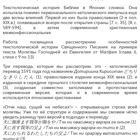
Текстологическая история Библии в Японии сложна. Она
испытала помимо первоначального католического импульса еще
две волны влияний. Первой из них была православная (2-я пол.
XIX в.), появившаяся вскоре после открытия страны [7, с. 35]; [8, с.
589-594], а затем современная христианская
межконфессиональная.
Работа посвящена рассмотрению особенностей
текстологической истории Священного Писания на примере
текста Молитвы Господней из Евангелия от Матфея (глава 6,
стихи с 9 по 13).
Три перевода, которые мы рассмотрим, это – католический
перевод 1591 года под названием
Дотириина Кириситан
どちり
なきりしたん
(1); православное издание конца XIX века (2); и
изданная в середине прошлого столетия межконфессиональная
(3), созданная совместно католиками и протестантами
современная версия, которая и в современное время
используется японскими христианами.
«Отче наш, сущий на небесах!» – открывающая строка всей
молитвы. Уже по её структуре и содержанию мы сможем чётко
увидеть разницу трех версий в подходах к переводу:
天に御座ます我等が御をや
/ Тэн ни овасимасу варэра га онъоя (1)
;
天に在す我等の父よ
/ Тэн ни масимасу варэра но тити ё (2)
;
天におられるわたしたちの父よ
/ Тэн ни орарэру ватаситати но
тити ё (3).