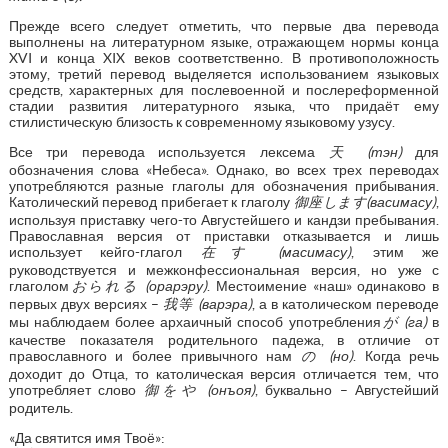
Прежде всего следует отметить, что первые два перевода
выполнены на литературном языке, отражающем нормы конца
XVI и конца XIX веков соответственно. В противоположность
этому, третий перевод выделяется использованием языковых
средств, характерных для послевоенной и послереформенной
стадии развития литературного языка, что придаёт ему
стилистическую близость к современному языковому узусу.
Все три перевода используется лексема
天
(тэн)
для
обозначения слова «Небеса». Однако, во всех трех переводах
употребляются разные глаголы для обозначения прибывания.
Католический перевод прибегает к глаголу
御座します
(васимасу)
,
используя приставку чего-то Августейшего и кандзи пребывания.
Православная версия от приставки отказывается и лишь
использует кейго-глагол
在す
(масимасу)
, этим же
руководствуется и межконфессиональная версия, но уже с
глаголом
おられる
(орарэру)
. Местоимение «наш» одинаково в
первых двух версиях –
我等
(варэра)
, а в католическом переводе
мы наблюдаем более архаичный способ употребления
が
(га)
в
качестве показателя родительного падежа, в отличие от
православного и более привычного нам
の
(но)
. Когда речь
доходит до Отца, то католическая версия отличается тем, что
употребляет слово
御をや
(онъоя)
, буквально – Августейший
родитель.
«Да святится имя Твоё»: