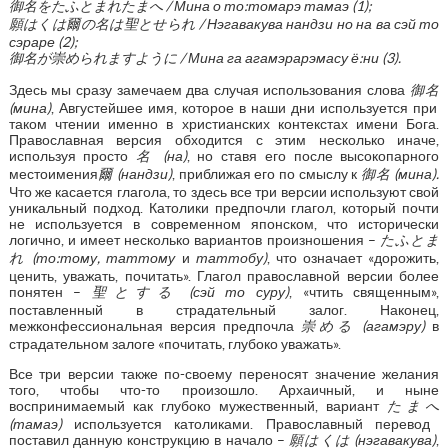
御名をたふとまれたまへ
/ Мина о то:томарэ тамаэ (1);
願はくは爾の名は聖とせられ
/
Нэгавакува нандзи но на ва сэй то
сэраре (2);
御名が崇められますように
/ Мина га агамэрарэмасу ё:ни (3).
Здесь мы сразу замечаем два случая использования слова
御名
(мина)
, Августейшее имя, которое в наши дни используется при
таком чтении именно в христианских контекстах имени Бога.
Православная версия обходится с этим несколько иначе,
используя просто
名
(
на)
, но ставя его после высокопарного
местоимения
爾
(
нандзи)
, приближая его по смыслу к
御名
(мина).
Что же касается глагола, то здесь все три версии используют свой
уникальный подход. Католики предпочли глагол, который почти
не используется в современном японском, что исторически
логично, и имеет несколько вариантов произношения –
たふとま
れ
(то:тому, таттому
и
таттобу)
, что означает «дорожить,
ценить, уважать, почитать». Глагол православной версии более
понятен –
聖とする
(
сэй то суру)
, «чтить священным»,
поставленный в страдательный залог. Наконец,
межконфессиональная версия предпочла
崇める
(агамэру)
в
страдательном залоге «почитать, глубоко уважать».
Все три версии также по-своему переносят значение желания
того, чтобы что-то произошло. Архаичный, и ныне
воспринимаемый как глубоко мужественный, вариант
たまへ
(тамаэ)
используется католиками. Православный перевод
поставил данную конструкцию в начало –
願はくは
(
нэгавакува)
,