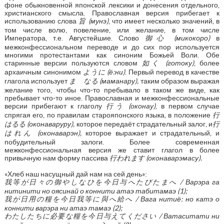
фоне обыкновенной японской лексики и донесения отдельного,
христианского смысла. Православная версия прибегает к
использованию слова
旨
(мунэ)
, что имеет несколько значений, в
том числе волю, повеление, или желание, в том числе
Императора, т.е. Августейшие. Слово
御心
(микокоро)
в
межконфессиональном переводе и до сих пор используется
многими протестантами как синоним Божьей Воли. Обе
старинные версии пользуются словом
如く
(готоку)
, более
архаичным синонимом
ように
(ё:ни)
. Первый перевод в качестве
глагола использует
まゝなる
(маманару),
таким образом выражая
желание того, чтобы что-то пребывало в таком же виде, как
пребывает что-то иное. Православная и межконфессиональные
версии прибегают к глаголу
行う
(оконау)
, в первом случае
спрягая его, по правилам старояпонского языка, в положение
行
はるる
(оконаваруру),
которое передаёт страдательный залог, и
行
はれん
(оконаварэн),
которое выражает и страдательный, и
побудительный залоги. Более современная
межконфессиональная версия же ставит глагол в более
привычную нам форму пассива
行われます
(оконаварэмасу).
«Хлеб наш насущный дай нам на сей день»:
我等が日々の御やしなひを今日与へたびたまへ
/ Варэра га
нитинити но оясинай о коннити атаэ табитамаэ (1);
我が日用の糧を今日我等に與へ給へ
/ Вага нитиё: но катэ о
коннити варэра ни атаэ тамаэ (2);
わたしたちに必要な糧を今日与えてください
/ Ватаситати ни