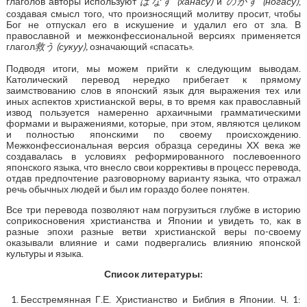
глаголов авторы используют
はなす
(ханасу)
и
のがす
(ногасу)
,
создавая смысл того, что произносящий молитву просит, чтобы
Бог не отпускал его в искушение и удалил его от зла. В
православной и межконфессиональной версиях применяется
глагол
救う
(сукуу),
означающий «спасать».
Подводя итоги, мы можем прийти к следующим выводам.
Католический перевод нередко прибегает к прямому
заимствованию слов в японский язык для выражения тех или
иных аспектов христианской веры, в то время как православный
извод пользуется намеренно архаичными грамматическими
формами и выражениями, которые, при этом, являются целиком
и полностью японскими по своему происхождению.
Межконфессиональная версия образца середины XX века же
создавалась в условиях реформированного послевоенного
японского языка, что внесло свои коррективы в процесс перевода,
отдав предпочтение разговорному варианту языка, что отражал
речь обычных людей и был им гораздо более понятен.
Все три перевода позволяют нам погрузиться глубже в историю
соприкосновения христианства и Японии и увидеть то, как в
разные эпохи разные ветви христианской веры по-своему
оказывали влияние и сами подвергались влиянию японской
культуры и языка.
Список литературы:
Бесстремянная Г.Е. Христианство и Библия в Японии. Ч. 1: