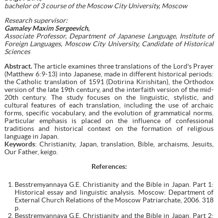
bachelor of 3 course of the Moscow City University, Moscow
Research supervisor:
Gamaley Maxim Sergeevich,
Associate Professor, Department of Japanese Language, Institute of
Foreign Languages, Moscow City University, Candidate of Historical
Sciences
Abstract.
The article examines three translations of the Lord's Prayer
(Matthew 6:9-13) into Japanese, made in different historical periods:
the Catholic translation of 1591 (Dotirina Kirishitan), the Orthodox
version of the late 19th century, and the interfaith version of the mid-
20th century. The study focuses on the linguistic, stylistic, and
cultural features of each translation, including the use of archaic
forms, specific vocabulary, and the evolution of grammatical norms.
Particular emphasis is placed on the influence of confessional
traditions and historical context on the formation of religious
language in Japan.
Keywords
: Christianity, Japan, translation, Bible, archaisms, Jesuits,
Our Father, keigo.
References:
Besstremyannaya G.E. Christianity and the Bible in Japan. Part 1:
Historical essay and linguistic analysis. Moscow: Department of
External Church Relations of the Moscow Patriarchate, 2006. 318
p.
Besstremyannaya G.E. Christianity and the Bible in Japan. Part 2: