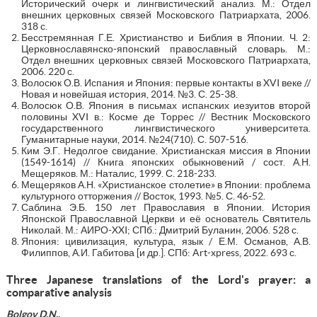
Исторический очерк и лингвистический анализ. М.: Отдел
внешних церковных связей Московского Патриархата, 2006.
318 с.
Бесстремянная Г.Е. Христианство и Библия в Японии. Ч. 2:
Церковнославянско-японский православный словарь. М.:
Отдел внешних церковных связей Московского Патриархата,
2006. 220 с.
Волосюк О.В. Испания и Япония: первые контакты в XVI веке //
Новая и новейшая история, 2014. №3. С. 25-38.
Волосюк О.В. Япония в письмах испанских иезуитов второй
половины XVI в.: Косме де Торрес // Вестник Московского
государственного лингвистического университета.
Гуманитарные науки, 2014. №24(710). С. 507-516.
Ким Э.Г. Недолгое свидание. Христианская миссия в Японии
(1549-1614) // Книга японских обыкновений / сост. А.Н.
Мещеряков. М.: Наталис, 1999. С. 218-233.
Мещеряков А.Н. «Христианское столетие» в Японии: проблема
культурного отторжения // Восток, 1993. №5. С. 46-52.
Саблина Э.Б. 150 лет Православия в Японии. История
Японской Православной Церкви и её основатель Святитель
Николай. М.: АИРО-XXI; СПб.: Дмитрий Буланин, 2006. 528 с.
Япония: цивилизация, культура, язык / Е.М. Османов, А.В.
Филиппов, А.И. Габитова [и др.]. СПб: Art-xpress, 2022. 693 с.
Three Japanese translations of the Lord's prayer: a
comparative analysis
Bolgov D.N.,