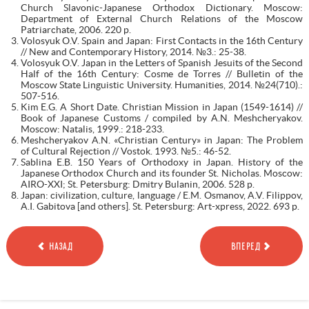
Church Slavonic-Japanese Orthodox Dictionary. Moscow:
Department of External Church Relations of the Moscow
Patriarchate, 2006. 220 p.
Volosyuk O.V. Spain and Japan: First Contacts in the 16th Century
// New and Contemporary History, 2014. №3.: 25-38.
Volosyuk O.V. Japan in the Letters of Spanish Jesuits of the Second
Half of the 16th Century: Cosme de Torres // Bulletin of the
Moscow State Linguistic University. Humanities, 2014. №24(710).:
507-516.
Kim E.G. A Short Date. Christian Mission in Japan (1549-1614) //
Book of Japanese Customs / compiled by A.N. Meshcheryakov.
Moscow: Natalis, 1999.: 218-233.
Meshcheryakov A.N. «Christian Century» in Japan: The Problem
of Cultural Rejection // Vostok. 1993. №5.: 46-52.
Sablina E.B. 150 Years of Orthodoxy in Japan. History of the
Japanese Orthodox Church and its founder St. Nicholas. Moscow:
AIRO-XXI; St. Petersburg: Dmitry Bulanin, 2006. 528 p.
Japan: civilization, culture, language / E.M. Osmanov, A.V. Filippov,
A.I. Gabitova [and others]. St. Petersburg: Art-xpress, 2022. 693 p.
НАЗАД
ВПЕРЕД