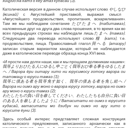
хицуйо:на катэ о кёу атаэ кудасай (3).
Католическая версия в данном случае использует слово
やしなひ
(ясинай)
с Августейшей приставкой, выражая смысл
«Августейшего продовольствия, пропитания, вскармливания».
Там же мы наблюдаем сочетание
たびたまへ
(табитамаэ)
,
наложенные друг на друга два слова прошения, в то время как во
всех предыдущих строках мы наблюдали лишь
たまへ
(тамаэ)
.
Следующие два перевода используют слово
糧
(катэ)
, т.е.
продовольствие, пища. Православный глагол
與へる
(атаэру)
записан старым вариантом кандзи, который не наблюдается
даже в католическом переводе образца конца XVI века.
«И прости нам долги наши, как и мы прощаем должникам нашим»:
我等よりおひたる人にゆるし申ごとく我等おひ奉る事をゆるしたま
へ
/ Варэра ёри оитару хито ни юрусимосу готоку варэра ои
татэмацу о юруси тамаэ (1);
我等に債ある者を我等免す如く、我等の債ある者を免し給へ
/
Варэра ни оимэ ару моно о варэра юрусу готоку, варэра но оимэ
ару моно о юруси тамаэ (2);
わたしたちの負い目を赦してください、わたしたちも自分に負い目
のある人を赦しましたように
/ Ватаситати но оимэ о юруситэ
кудасай, ватаситати мо дзибун ни оимэ но ару хито о
юрусите ёуни (3).
Здесь особый интерес представляет сложная конструкция
католического предложения, записанного архаически как в
манере письма, так и в его содержании. Стоит отметить