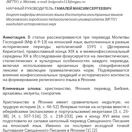
(МГПУ), г. Москва, e-mail: bolgovdn113@mgpu.ru
НАУЧНЫЙ РУКОВОДИТЕЛЬ:
ГАМАЛЕЙ МАКСИМ СЕРГЕЕВИЧ
доцент кафедры японского языка Института иностранных языков
Московского городского педагогического университета (МГПУ)
кандидат исторических наук
Аннотация.
В статье рассматриваются три перевода Молитвы
Господней (Мф 6:9-13) на японский язык, выполненных в разные
исторические периоды: католический 1591 г. (Дотириина
Кириситан), православный конца XIX в. и межконфессиональный
середины XX в. Исследование фокусируется на лингвистических,
стилистических и культурных особенностях каждого перевода,
включая использование архаичных форм, специфической
лексики и эволюции грамматических норм. Подчёркивается
влияние конфессиональных традиций и исторического контекста
на формирование религиозного языка в Японии.
Ключевые слова:
христианство, Япония, перевод, Библия,
архаизмы, иезуиты, гоноратив.
Христианство в Японии имеет сравнительно недолгую, но
трудную историю [6, c. 46-52]. Впервые попав на острова вместе с
иберийскими (испанскими и португальскими) иезуитами [3, с. 25-
38], [4, с. 507-516], [5, с. 218-233], уже к концу XVI века оно
подготовило их силами неполный перевод Священного Писания
на японский язык. Именно он послужил исходной точкой
бытования Священного Писания в Японии [1], [2].