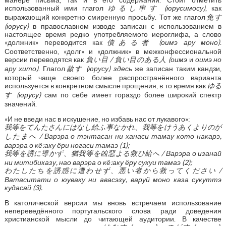
использованный ими глагол
ゆるし申す
(юрусимосу)
, как
выражающий конкретно смиренную просьбу. Тот же глагол
免す
(юрусу)
в православном изводе записан с использованием в
настоящее время редко употребляемого иероглифа, а слово
«должник» переводится как
債ある者
(оимэ ару моно)
.
Соответственно, «долг» и «должник» в межконфессиональной
версии переводятся как
負い目
/
負い目のある人
(оимэ
и
оимэ но
ару хито)
. Глагол
赦す
(юрусу) здесь
же записан таким кандзи,
который чаще своего более распространённого варианта
используется в конкретном смысле прощения, в то время как
ゆる
す
(юрусу)
сам по себе имеет гораздо более широкий спектр
значений.
«И не введи нас в искушение, но избавь нас от лукавого»:
我等をてんたさんにはなし給ふ事なかれ、我等をけうあくよりのが
したまへ
/ Варэра о тэнтасан ни ханаси тамау кото накарэ,
варэра о кё:аку ёри ногаси тамаэ (1);
我等を誘に導かず、猶我等を凶惡よる救ひ給へ
/ Варэра о изанай
ни митибиказу, нао варэра о кё:аку ёру сукуи тамаэ (2);
わたしたちを誘惑に遭わせず、悪い者から救ってください
/
Ватаситати о юуваку ни авасэзу, варуй моно каза сукуттэ
кудасай (3).
В католической версии мы вновь встречаем использование
непереведённого португальского слова ради доведения
христианской мысли до читающей аудитории. В качестве