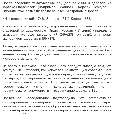
После введения тематических раундов по Азии и добавления
карточек-подсказок (например, «ханбок –Корея», «сакура –
Япония») точность ответов по азиатским странам выросла.
К 4-й сессии: Китай – 76%, Япония – 71%, Корея – 68%.
Ученики стали замечать культурные нюансы. Страны с высокой
стартовой узнаваемостью (Индия, Россия и Италия) изначально
вызывали меньше затруднений (58-62% точности), а к концу
эксперимента достигли 88-91%.
Также, в первых сессиях была низкая скорость ответов из-за
неуверенности учащихся. Для решения данной проблемы был
введён таймер (30 секунд на ответ), что повысило вовлеченность
и скорость мышления.
Из всего вышесказанного сказанного следует вывод о том, что
культурный интеллект, как ключевая компетенция современного
общества, играет решающую роль в преодолении межкультурных
барьеров, формировании эмпатии и успешной коммуникации в
глобализированном мире. Его развитие требует не только
теоретического изучения культурных различий, но и
практического погружения в интерактивные форматы [1].
Настоящее исследование подтвердило, что эффективное
формирование культурного интеллекта возможно через
систематическое сочетание образовательных методик, включая
игровые практики, которые активизируют критическое мышление