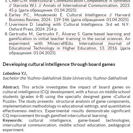
Chen G.M. Intercultural Communication Competence: A Synthesis
// Starosta W.J. // Annals of International Communication, 2023.
45 p
. (дата обращения: 01.04.2025).
Earley P.C., Mosakowski E. Cultural Intelligence // Harvard
Business Review, 2024.: 139-146
. (дата обращения: 01.04.2025).
Livermore D. Leading with Cultural Intelligence. 3rd ed. N.Y.:
Oxford Press, 2024. 254 p.
Gertrudix M., Gertrudix F., Álvarez S. Game-based learning and
gamification in initial teacher training in the social sciences: An
experiment with MinecraftEdu. International Journal of
Educational Technology in Higher Education, 13. 2016
. (дата
обращения: 01.04.2025).
Developing cultural intelligence through board games
Lebedeva Y.I.,
bachelor the
Yuzhno-Sakhalinsk State University, Yuzhno-Sakhalinsk
Abstract.
This article investigates the impact of board games on
cultural intelligence (CQ) development, with a focus on middle school
students (grades 6-8) using the specially designed game «Cultural
Puzzle». The study presents: structural analysis of game components,
implementation methodology in educational settings, and quantitative
effectiveness metrics. Experimental results demonstrate significant
CQ improvement through gamified intercultural learning.
Keywords:
cultural intelligence, game-based technologies,
intercultural communication, middle school education, pedagogical
experiment.