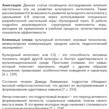
Аннотация:
Данная статья посвящена исследованию влияния
настольных игр на развитие культурного интеллекта. Также
рассматривается возможность развития культурного интеллекта у
школьников 6-8 классов через использование специально
разработанной настольной игры «Культурный пазл». В работе
подробно анализируются: структурные компоненты игры,
методика её применения в учебном процессе, количественные
показатели эффективности.
Ключевые слова:
культурный интеллект, игровые технологии,
межкультурная коммуникация, средняя школа, педагогический
эксперимент.
Культурный интеллект, или CQ – это способность человека
понимать людей другой культуры и быстро адаптироваться в
мультинациональной среде. Простыми словами, это навык,
который помогает принимать людей с другим образом
мышления, привычками, особенностями поведения и характера
[6, c. 139].
Согласно теории Дэвида Ливермора, подростки обладают
высокой нейропластичностью, что делает их восприимчивыми к
формированию адаптивных навыков [7, c. 254].
Автор отмечает, что подростковый возраст – это период активного
формирования личности, социальных навыков, поиска своего
места в мире. В это время молодые люди начинают сталкиваться
с культурным разнообразием [7, c. 254].