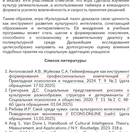
и анализ. 89% участников отметили, что игра сделала изучение
культур увлекательным, а использование таймера и командного
формата усилило вовлечённость и скорость принятия решений.
Таким образом, игра «Культурный пазл» доказала свою ценность
как инструмент развития культурного интеллекта, сочетающий
образование и интерактивность. Её внедрение в учебные
программы может стать шагом к формированию поколения,
способного к осознанному и уважительному диалогу в
поликультурной среде. Дальнейшие исследования
целесообразно направить на долгосрочную оценку влияния
подобных практик на социальную адаптацию учащихся.
Список литературы:
Антоновский А.В., Жуйкова С.А. Геймификация как инструмент
формирования профессиональных компетенций //
Прикладная психология и педагогика, 2024. Т. 9. №2
. (дата
обращения: 17.02.2025).
Григорьев Д.С. Социальные представления россиян о
культурном разнообразии: структура и детерминанты //
Социальная психология и общество, 2020. Т. 11. №2. С. 48-
60
. (дата обращения: 01.04.2025).
Рябова И.Р. Свой среди чужих: сила культурного интеллекта //
Поведенческая экономика // ECONS.ONLINE (сайт)
. (дата
обращения: 11.03.2025).
Ang S., Van Dyne L. Handbook of Cultural Intelligence. Theory,
Measurement, and Applications // N.Y.: Routledge, 2023. 318 p.