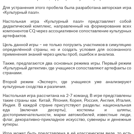
Для устранения этого пробела была разработана авторская игра
«Культурный пазл».
Настольная игра «Культурный пазл» представляет собой
дидактический комплекс, направленный на формирование всех
компонентов CQ через ассоциативное сопоставление культурных
артефактов.
Цель данной игры – не только погрузить участников в симуляцию
определённой страны, но и создать условия для осознанного
применения знаний через циклы проб, ошибок и анализа.
Также, предлагаются два основных режима игры. Первый режим
«Культурный детектив», где учащиеся сопоставляют артефакты со
странами.
Второй режим «Эксперт», где учащиеся уже анализируют
культурные сходства и различия.
Настольная игра рассчитана на 2-7 команд. В игре представлены
такие страны как: Китай, Япония, Корея, Россия, Англия, Италия,
Индия. В каждой стране присутствуют разделы: национальная
еда (включая десерты), костюмы и шляпы,
достопримечательности, марки автомобилей, известные люди,
флаг, декоративно-прикладное искусство, сувениры и денежные
купюры.
Игра может быть представлена в её классическом виде, то есть