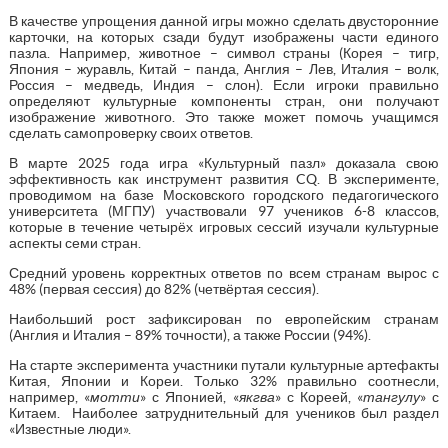
В качестве упрощения данной игры можно сделать двусторонние
карточки, на которых сзади будут изображены части единого
пазла. Например, животное – символ страны (Корея – тигр,
Япония – журавль, Китай – панда, Англия – Лев, Италия – волк,
Россия – медведь, Индия – слон). Если игроки правильно
определяют культурные компоненты стран, они получают
изображение животного. Это также может помочь учащимся
сделать самопроверку своих ответов.
В марте 2025 года игра «Культурный пазл» доказала свою
эффективность как инструмент развития CQ. В эксперименте,
проводимом на базе Московского городского педагогического
университета (МГПУ) участвовали 97 учеников 6-8 классов,
которые в течение четырёх игровых сессий изучали культурные
аспекты семи стран.
Средний уровень корректных ответов по всем странам вырос с
48% (первая сессия) до 82% (четвёртая сессия).
Наибольший рост зафиксирован по европейским странам
(Англия и Италия – 89% точности), а также России (94%).
На старте эксперимента участники путали культурные артефакты
Китая, Японии и Кореи. Только 32% правильно соотнесли,
например, «
мотти
» с Японией, «
якгва
» с Кореей, «
тангулу
» с
Китаем. Наиболее затруднительный для учеников был раздел
«Известные люди».