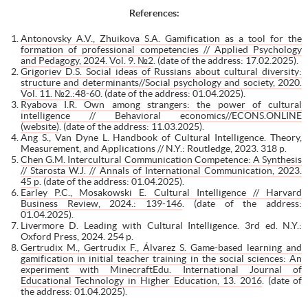
References:
Antonovsky A.V., Zhuikova S.A. Gamification as a tool for the
formation of professional competencies // Applied Psychology
and Pedagogy, 2024. Vol. 9. №2
. (date of the address: 17.02.2025).
Grigoriev D.S. Social ideas of Russians about cultural diversity:
structure and determinants//Social psychology and society, 2020.
Vol. 11. №2.:48-60
. (date of the address: 01.04.2025).
Ryabova I.R. Own among strangers: the power of cultural
intelligence // Behavioral economics//ECONS.ONLINE
(website)
. (date of the address: 11.03.2025).
Ang S., Van Dyne L. Handbook of Cultural Intelligence. Theory,
Measurement, and Applications // N.Y.: Routledge, 2023. 318 p.
Chen G.M. Intercultural Communication Competence: A Synthesis
// Starosta W.J. // Annals of International Communication, 2023.
45 p
. (date of the address: 01.04.2025).
Earley P.C., Mosakowski E. Cultural Intelligence // Harvard
Business Review, 2024.: 139-146
. (date of the address:
01.04.2025).
Livermore D. Leading with Cultural Intelligence. 3rd ed. N.Y.:
Oxford Press, 2024. 254 p.
Gertrudix M., Gertrudix F., Álvarez S. Game-based learning and
gamification in initial teacher training in the social sciences: An
experiment with MinecraftEdu. International Journal of
Educational Technology in Higher Education, 13. 2016
. (date of
the address: 01.04.2025).