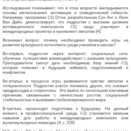
Исследования показывают, что в этом возрасте закладываются
основы метапознания, мотивации и поведенческой гибкости.
Например, программа CQ Drive, разработанная Сун Анг и Линн
Ван Дайн, демонстрирует, что подростки с высоким уровнем
мотивационного компонента CQ чаще участвуют в
международных проектах и проявляют эмпатию [4].
Возникает вопрос: почему необходимо проводить игры на
развитие культурного интеллекта среди учеников в школах?
Во-первых, подростки через интернет, социальные сети,
обучение, путешествия взаимодействуют с разными культурами.
Преподаватели смогут дать необходимую базу знаний CQ,
которая поможет в будущем избежать недопониманий и
конфликтов.
Во-вторых, в процессе игры развивается чувство эмпатии и
толерантности. Подростки учатся понимать других, что снижает
предрассудки и стереотипы. Это важно по нескольким ключевым
причинам, связанными с личностным ростом, социальной
стабильностью и вызовами глобализированного мира.
В-третьих, происходит подготовка к будущему. На данный
момент, в профессиональной среде, CQ становится важным
навыком для работы в международных компаниях или
мультикультурных командах [4, с. 318].