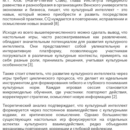
М.Т. Клэс (Marie-Therese Claes), глава Института гендерного
равенства и разнообразия в организациях Венского университета
экономики и бизнеса, пишет, что культурный интеллект – это
навык, который можно приобрести и развить посредством
постоянной практики, CQ нуждается в повторении, исправлении и
осмыслении новых знаний [8].
Исходя из всего вышеперечисленного можно сделать вывод, что
настольные игры, часто рассматриваемые как развлечение,
обладают значительным потенциалом для развития культурного
интеллекта. Они представляют собой увлекательную и
интерактивную платформу, позволяющую участникам
погружаться в различные культурные контексты, примерять на
себя разные роли, принимать решения, учитывая культурные
особенности [3].
Также стоит отметить, что развитие культурного интеллекта через
игры требует циклического процесса, что делает их идеальным
инструментом для формирования гибкого и глубокого понимания
культурных норм. Каждая игровая сессия становится
микромоделью обучения, где участники: повторяют действия,
корректируют стратегии, осмысляют новую информацию [2].
Теоретический анализ подтверждает, что культурный интеллект
формируется через постоянное взаимодействие с культурными
кодами, их критическое осмысление. Однако большинство
существующих настольных игр фокусируются на отдельных
аспектах культурного взаимодействия, редко объединяя
механизмы повторения, коррекции и глубокой рефлексии.