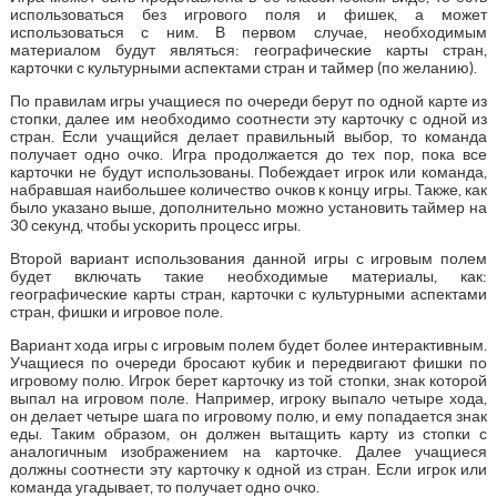
использоваться без игрового поля и фишек, а может
использоваться с ним. В первом случае, необходимым
материалом будут являться: географические карты стран,
карточки с культурными аспектами стран и таймер (по желанию).
По правилам игры учащиеся по очереди берут по одной карте из
стопки, далее им необходимо соотнести эту карточку с одной из
стран. Если учащийся делает правильный выбор, то команда
получает одно очко. Игра продолжается до тех пор, пока все
карточки не будут использованы. Побеждает игрок или команда,
набравшая наибольшее количество очков к концу игры. Также, как
было указано выше, дополнительно можно установить таймер на
30 секунд, чтобы ускорить процесс игры.
Второй вариант использования данной игры с игровым полем
будет включать такие необходимые материалы, как:
географические карты стран, карточки с культурными аспектами
стран, фишки и игровое поле.
Вариант хода игры с игровым полем будет более интерактивным.
Учащиеся по очереди бросают кубик и передвигают фишки по
игровому полю. Игрок берет карточку из той стопки, знак которой
выпал на игровом поле. Например, игроку выпало четыре хода,
он делает четыре шага по игровому полю, и ему попадается знак
еды. Таким образом, он должен вытащить карту из стопки с
аналогичным изображением на карточке. Далее учащиеся
должны соотнести эту карточку к одной из стран. Если игрок или
команда угадывает, то получает одно очко.