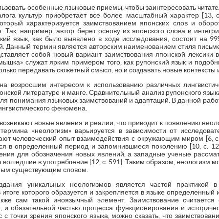
ьзовать особенные языковые приемы, чтобы заинтересовать читателей
ога культур приобретает все более масштабный характер [13, с
который характеризуется заимствованием японских слов и оборо
Так, например, автор берет основу из японского слова и интегри
ский язык, как было выявлено в ходе исследования, состоит на 9
й. Данный термин является авторским наименованием стиля письме
тавляет собой новый вариант заимствования японской лексики 
мышка» служат ярким примером того, как рупонский язык и подоб
олько передавать сюжетный смысл, но и создавать новые контексты 
а возросшим интересом к использованию различных лингвистиче
онской литературе и манге. Сравнительный анализ рупонского язык
для понимания языковых заимствований и адаптаций. В данной рабо
лингвистического феномена.
возникают новые явления и реалии, что приводит к появлению неол
термина «неологизм» варьируется в зависимости от исследовате
ают человеческий опыт взаимодействия с окружающим миром [6, с. 
еся в определенный период и запомнившиеся поколению [10, с. 121
ения для обозначения новых явлений, а западные ученые рассма
вошедшие в употребление [12, с. 591]. Таким образом, неологизм м
нным существующим словом.
здания уникальных неологизмов является частой практикой в
в итоге которого образуется и закрепляется в языке определенный
кже сам такой иноязычный элемент. Заимствование считается
, и обязательной частью процесса функционирования и историческ
с с точки зрения японского языка, можно сказать, что заимствован