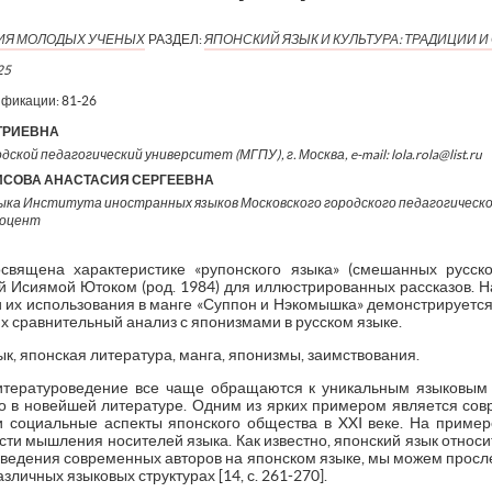
ИЯ МОЛОДЫХ УЧЕНЫХ
РАЗДЕЛ:
ЯПОНСКИЙ ЯЗЫК И КУЛЬТУРА: ТРАДИЦИИ 
25
ификации:
81-26
ТРИЕВНА
ской педагогический университет (МГПУ), г. Москва, e-mail: lola.rola@list.ru
ИСОВА АНАСТАСИЯ СЕРГЕЕВНА
ыка Института иностранных языков Московского городского педагогическ
доцент
вящена характеристике «рупонского языка» (смешанных русско
й Исиямой Ютоком (род. 1984) для иллюстрированных рассказов. 
 их использования в манге «Суппон и Нэкомышка» демонстрируется
их сравнительный анализ с японизмами в русском языке.
к, японская литература, манга, японизмы, заимствования.
итературоведение все чаще обращаются к уникальным языковым
о в новейшей литературе. Одним из ярких примером является сов
и социальные аспекты японского общества в XXI веке. На прим
ти мышления носителей языка. Как известно, японский язык относи
оизведения современных авторов на японском языке, мы можем прос
зличных языковых структурах [14, с. 261-270].