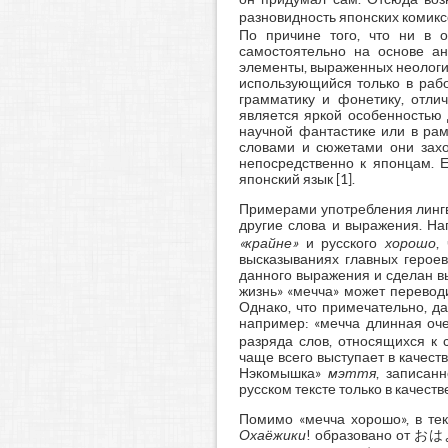
разновидность японских комиксо
По причине того, что ни в 
самостоятельно на основе а
элементы, выраженных неологиз
использующийся только в рабо
грамматику и фонетику, отли
является яркой особенностью 
научной фантастике или в рам
словами и сюжетами они захо
непосредственно к японцам. 
японский язык [1].
Примерами употребления лингви
другие слова и выражения. 
«крайне»
и русского
хорошо
,
высказываниях главных герое
данного выражения и сделан вы
жизнь» «мечча» может переводит
Однако, что примечательно, да
например: «мечча длинная оч
разряда слов, относящихся к 
чаще всего выступает в качеств
Нэкомышка»
мэття
, записан
русском тексте только в качес
Помимо «мечча хорошо», в тек
Охаёжики
! образовано от 