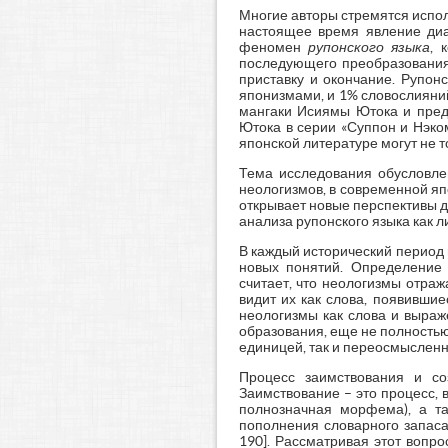
Многие авторы стремятся испол
настоящее время явление диал
феномен
рупонского языка
, 
последующего преобразования. 
приставку и окончание. Рупон
японизмами, и 1% словослияни
мангаки Исиямы Ютока и предс
Ютока в серии «Суппон и Нэко
японской литературе могут не т
Тема исследования обусловлен
неологизмов, в современной яп
открывает новые перспективы 
анализа рупонского языка как 
В каждый исторический период 
новых понятий. Определение 
считает, что неологизмы отраж
видит их как слова, появивши
неологизмы как слова и выраж
образования, еще не полностью 
единицей, так и переосмысле
Процесс заимствования и со
Заимствование – это процесс, 
полнозначная морфема), а та
пополнения словарного запаса
190]. Рассматривая этот вопро