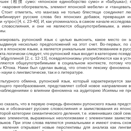
ушек
(相撲
сумо:
«японское единоборство сумо» и «бабушка»);
у
«жаровня-обогреватель, элемент японской мебели» и «танцеват
3]. Стоит отметить, что мангака не только блестяще соединяет л
мбинирует русские слова без японских добавок, превращая их
 и «утро») [4, с. 23-40]. И, как упоминалось в самом начале исследов
и словослияния, и они не являются общеупотребимыми, а имен
мы.
зировать рупонский язык с целью выяснить, какое место он з
выдвинув несколько предположений на этот счет. Во-первых, по а
ся в японском языке, а является уникальным заимствованием в русс
та логически следует, что рупонский язык входит в категорию псевд
 Габдуллиной [2, с. 12-13], псевдояпонизмы употребляются как в устн
вляются общеупотребимыми в социальном контексте, потому чт
 Ютока. Нами был сделан вывод, что отнести лексику феномена
 науки о лингвистическе, так и о литературе.
льтурного обмена, рупонский язык, который характеризуется з
ющего преобразования, представляет собой новое направление в
 наблюдениями о влиянии феномена на аудиторию Исиямы не пр
 сказать, что в первую очередь феномен рупонского языка предст
а и обозначает русские словослияния и заимствования из японс
второй категории семантического деления, т.е. изменивших свой се
ских элементов, выраженных неологизмами с элементами заимств
 языков. При этом слова являются уникальными и имеют очень схо
 явления открывает новые перспективы для анализа как лингвис