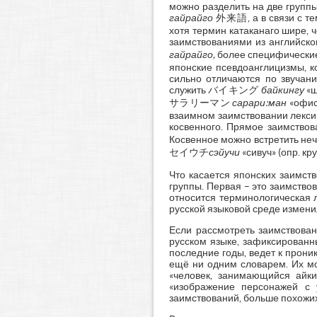
можно разделить на две групп
гайрайго
外来語, а в связи с тем
хотя термин катаканаго шире, 
заимствованиями из английского
гайрайго,
более специфические 
японские псевдоанглицизмы, к
сильно отличаются по звучани
служить バイキング
байкингу
«ш
サラリーマン
сарари:ман
«офис
взаимном заимствовании лексик
косвенного. Прямое заимство
Косвенное можно встретить н
セイウチ
сэйучи
«сивуч» (опр. к
Что касается японских заимст
группы. Первая – это заимство
относится терминологическая л
русской языковой среде изменил
Если рассмотреть заимствован
русском языке, зафиксированн
последние годы, ведет к прони
ещё ни одним словарем. Их мо
«человек, занимающийся айки
«изображение персонажей с 
заимствований, больше похожих