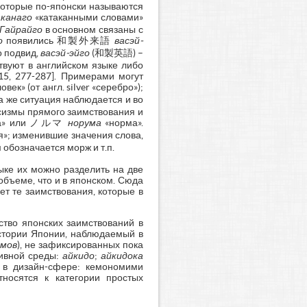
которые по-японски называются
канаго
«катаканными словами»
Гайрайго
в основном связаны с
го
появились 和製外来語
васэй-
 подвид,
васэй-эйго
(和製英語) –
твуют в английском языке либо
15, 277-287]. Примерами могут
век» (от англ. silver «серебро»);
а же ситуация наблюдается и во
усизмы прямого заимствования и
ра» или ノルマ
норума
«норма».
»; изменившие значения слова,
обозначается морж и т.п.
ыке их можно разделить на две
объеме, что и в японском. Сюда
ет те заимствования, которые в
ство японских заимствований в
истории Японии, наблюдаемый в
змов
), не зафиксированных пока
тивной среды:
айкидо
;
айкидока
 в дизайн-сфере: кемономими
носятся к категории простых