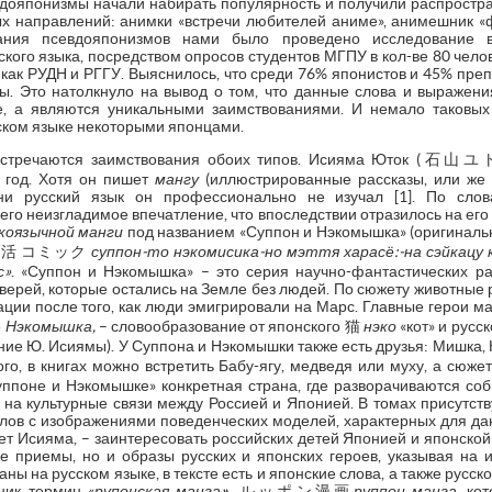
дояпонизмы начали набирать популярность и получили распростр
ых направлений: анимки «встречи любителей аниме», анимешник «фана
ания псевдояпонизмов нами было проведено исследование в
ого языка, посредством опросов студентов МГПУ в кол-ве 80 челов
х как РУДН и РГГУ. Выяснилось, что среди 76% японистов и 45% пр
. Это натолкнуло на вывод о том, что данные слова и выражени
е, а являются уникальными заимствованиями. И немало таковых
ском языке некоторыми японцами.
 встречаются заимствования обоих типов. Исияма Юток (
 год. Хотя он пишет
мангу
(иллюстрированные рассказы, или же 
 ни русский язык он профессионально не изучал [1]. По слов
его неизгладимое впечатление, что впоследствии отразилось на его
коязычной манги
под названием «Суппон и Нэкомышка» (ориги
活 コミック
суппон-то нэкомисика-но мэття харасё:-на сэйкацу
с»
. «Суппон и Нэкомышка» – это серия научно-фантастических р
зверей, которые остались на Земле без людей. По сюжету животные
ции после того, как люди эмигрировали на Марс. Главные герои м
е
Нэкомышка,
– словообразование от японского 猫
нэко
«кот» и русс
ние Ю. Исиямы). У Суппона и Нэкомышки также есть друзья: Мишка, К
о, в книгах можно встретить Бабу-ягу, медведя или муху, а сюже
уппоне и Нэкомышке» конкретная страна, где разворачиваются соб
 на культурные связи между Россией и Японией. В томах присутств
слов с изображениями поведенческих моделей, характерных для дан
ает Исияма, – заинтересовать российских детей Японией и японской 
е приемы, но и образы русских и японских героев, указывая на и
саны на русском языке, в тексте есть и японские слова, а также русс
ник термин «
рупонская манга
»
, ルッポン漫画
руппон манга
, ко