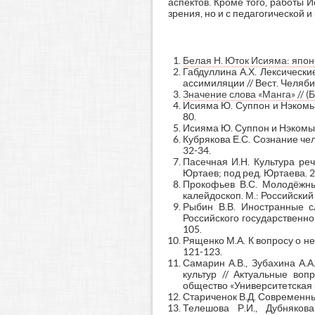
аспектов. Кроме того, работы 
зрения, но и с педагогической 
Белая Н. Юток Исияма: японе
Габдуллина А.Х. Лексически
ассимиляции // Вест. Челябин
Значение слова «Манга» // 
Исияма Ю. Суппон и Нэкомыш
80.
Исияма Ю. Суппон и Нэкомышк
Кубрякова Е.С. Сознание чел
32-34.
Пасечная И.Н. Культура реч
Юртаев; под ред. Юртаева. 2-е
Прокофьев В.С. Молодёжны
калейдоскоп. М.: Российский
Рыбин В.В. Иностранные с
Российского государственног
105.
Рященко М.А. К вопросу о нео
121-123.
Самарин А.В., Зубахина А.А
культур // Актуальные воп
общество «Университетская к
Стариченок В.Д. Современный 
Телешова Р.И., Дубняков