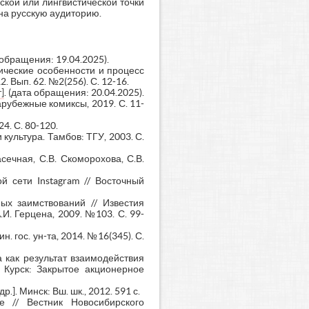
ской или лингвистической точки
 на русскую аудиторию.
а обращения: 19.04.2025).
тические особенности и процесс
. Вып. 62. №2(256). С. 12-16.
]
. (дата обращения: 20.04.2025).
убежные комиксы, 2019. С. 11-
4. С. 80-120.
культура. Тамбов: ТГУ, 2003. С.
сечная, С.В. Скоморохова, С.В.
 сети Instagram // Восточный
ых заимствований // Известия
.И. Герцена, 2009. №103. С. 99-
. гос. ун-та, 2014. №16(345). С.
а как результат взаимодействия
 Курск: Закрытое акционерное
]. Минск: Вш. шк., 2012. 591 с.
 // Вестник Новосибирского