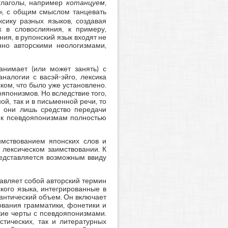
 глаголы, например
котанцуем
,
ь», с общим смыслом танцевать
ексику разных языков, создавая
 в словослияния, к примеру,
ания, в рупонский язык входят не
но авторскими неологизмами,
анимает (или может занять) с
налогии с васэй-эйго, лексика
ком, что было уже установлено.
ояпонизмов. Но вследствие того,
ой, так и в письменной речи, то
о они лишь средство передачи
 к псевдояпонизмам полностью
аимствованием японских слов и
 лексическом заимствовании. К
едставляется возможным ввиду
авляет собой авторский термин
кого языка, интегрированные в
мантический объем. Он включает
ования грамматики, фонетики и
жие черты с псевдояпонизмами.
тических, так и литературных