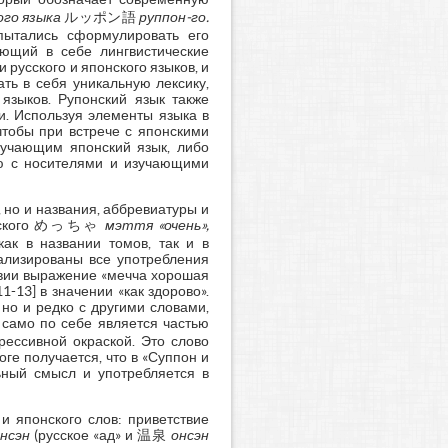
ого языка
ルッポン語
руппон-го.
пытались сформулировать его
ающий в себе лингвистические
русского и японского языков, и
ть в себя уникальную лексику,
языков. Рупонский язык также
и. Используя элементы языка в
чтобы при встрече с японскими
зучающим японский язык, либо
ию с носителями и изучающими
 но и названия, аббревиатуры и
японского めっちゃ
мэття «очень»,
как в названии томов, так и в
ализированы все употребления
лавии выражение «мечча хорошая
1-13] в значении «как здорово».
 но и редко с другими словами,
само по себе является частью
рессивной окраской. Это слово
оге получается, что в «Суппон и
ьный смысл и употребляется в
и японского слов: приветствие
нсэн
(русское «ад» и 温泉
онсэн