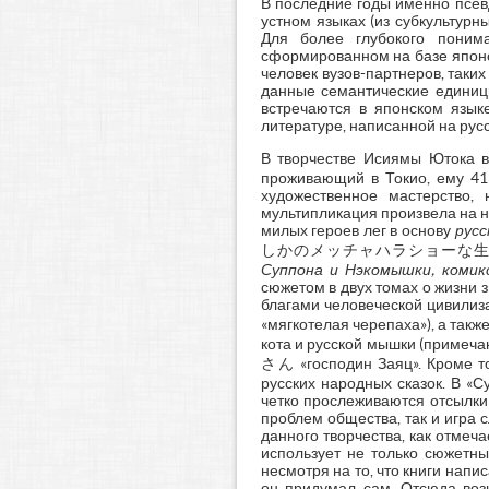
В последние годы именно псев
устном языках (из субкультурн
Для более глубокого поним
сформированном на базе японск
человек вузов-партнеров, таки
данные семантические единицы
встречаются в японском язык
литературе, написанной на рус
В творчестве Исиямы Ютока
проживающий в Токио, ему 41
художественное мастерство,
мультипликация произвела на н
милых героев лег в основу
русс
しかのメッチャハラショーな生
Суппона и Нэкомышки, комик
сюжетом в двух томах о жизни 
благами человеческой цивилиза
«мягкотелая черепаха»), а такж
кота и русской мышки (примеча
さん «господин Заяц». Кроме тог
русских народных сказок. В «С
четко прослеживаются отсылки
проблем общества, так и игра 
данного творчества, как отмеч
использует не только сюжетны
несмотря на то, что книги напи
он придумал сам. Отсюда воз