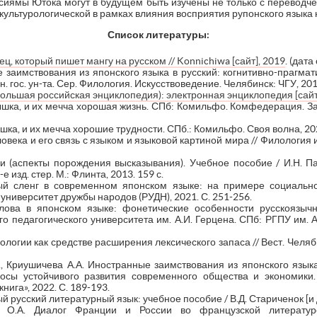
Исиямы Ютока могут в будущем быть изучены не только с переводче
и культурологической в рамках влияния восприятия рупонского языка
Список литературы:
ц, который пишет мангу на русском // Konnichiwa [сайт], 2019
. (дат
е заимствования из японского языка в русский: когнитивно-прагма
. гос. ун-та. Сер. Филология. Искусствоведение. Челябинск: ЧГУ, 2012
(Большая российская энциклопедия): электронная энциклопедия [сайт
ка, и их мечча хорошая жизнь. СПб: Комильфо. Комфедерация. Зар
а, и их мечча хорошие трудности. СПб.: Комильфо. Своя волна, 202
овека и его связь с языком и языковой картиной мира // Филология и 
и (аспекты порождения высказывания). Учебное пособие / И.Н. Па
 изд. стер. М.: Флинта, 2013. 159 с.
й сленг в современном японском языке: на примере социальной
 университет дружбы народов (РУДН), 2021. С. 251-256.
лова в японском языке: фонетические особенности русскоязычн
о педагогического университета им. А.И. Герцена. СПб: РГПУ им. А
логии как средстве расширения лексического запаса // Вест. Челябин
., Криушичева А.А. Иностранные заимствования из японского язык
росы устойчивого развития современного общества и экономики.
нига», 2022. С. 189-193.
русский литературный язык: учебное пособие / В.Д. Стариченок [и др.
а О.А. Диалог Франции и России во французской литературе