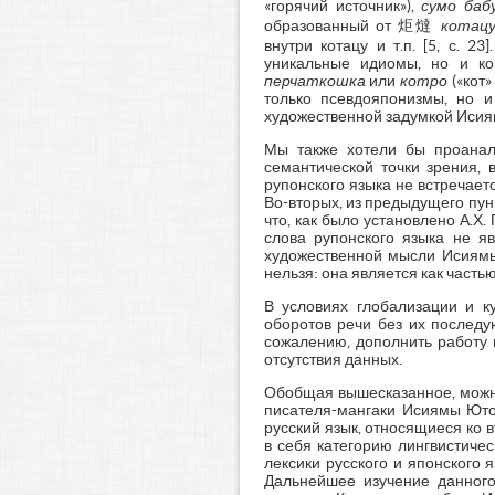
«горячий источник»),
сумо баб
образованный от 炬燵
котац
внутри котацу и т.п. [5, с. 2
уникальные идиомы, но и ко
перчаткошка
или
котро
(«кот»
только псевдояпонизмы, но 
художественной задумкой Исия
Мы также хотели бы проанали
семантической точки зрения, 
рупонского языка не встречает
Во-вторых, из предыдущего пунк
что, как было установлено А.Х.
слова рупонского языка не я
художественной мысли Исиямы
нельзя: она является как частью
В условиях глобализации и ку
оборотов речи без их последу
сожалению, дополнить работу
отсутствия данных.
Обобщая вышесказанное, можно
писателя-мангаки Исиямы Юток
русский язык, относящиеся ко 
в себя категорию лингвистиче
лексики русского и японского
Дальнейшее изучение данного