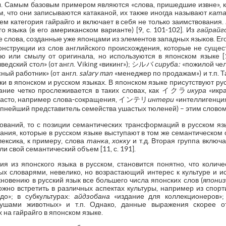
ы. Самым базовым примером являются «слова, пришедшие извне», 
, что они записываются катаканой, их также иногда называют
ката
чем категория гайрайго и включает в себя не только заимствования.
 языка (в его американском варианте) [9, с. 101-102]. Из
гайрай
слова, созданные уже японцами из элементов западных языков. Его
онструкции из слов английского происхождения, которые не сущес
ю или смылу от оригинала, но используются в японском языке [
ведский стол» (от англ. Viking «викинг»); シルバ
сируба:
«пожилой чело
ный работник» (от англ.
salary man
«менеджер по продажам») и т.п. Т
и в японском и русском языках. В японском языке присутствуют р
вание четко прослеживается в таких словах, как イクラ
икура
«ик
ечасто, например слова-сокращения, インテリ
интери
«интеллигенция
рупнейший представитель семейства ушастых тюленей) – этим словом 
вований, то с позиции семантических трансформаций в русском яз
вания, которые в русском языке выступают в том же семантическом 
ексика, к примеру, слова
танка
,
хокку
и т.д. Вторая группа включа
и свой семантический объем [11, с. 191].
ия из японского языка в русском, становится понятно, что количе
ых словарями, невелико, но возрастающий интерес к культуре и 
кновению в русский язык все большего числа японских слов (
япони
жно встретить в различных аспектах культуры, например из спор
до»; в субкультурах:
айдзобана
«издание для коллекционеров»;
ушами животных» и т.п. Однако, данные выражения скорее от
 на гайрайго в японском языке.