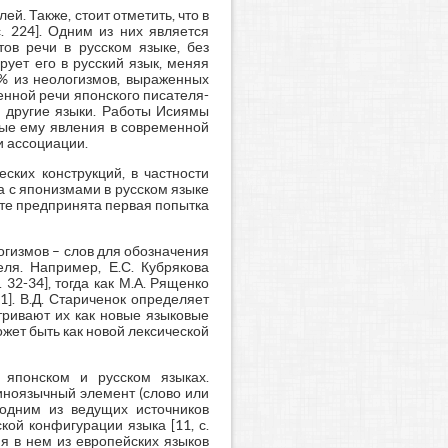
. Также, стоит отметить, что в
. 224]. Одним из них является
тов речи в русском языке, без
рует его в русский язык, меняя
9% из неологизмов, выраженных
нной речи японского писателя-
в другие языки. Работы Исиямы
ные ему явления в современной
и ассоциации.
ских конструкций, в частности
а с японизмами в русском языке
те предпринята первая попытка
огизмов – слов для обозначения
ля. Например, Е.С. Кубрякова
32-34], тогда как М.А. Рященко
]. В.Д. Стариченок определяет
тривают их как новые языковые
ожет быть как новой лексической
 японском и русском языках.
 иноязычный элемент (слово или
 одним из ведущих источников
ой конфигурации языка [11, с.
ия в нем из европейских языков