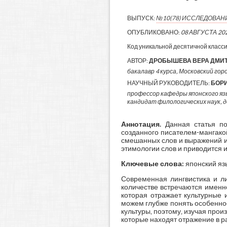
ВЫПУСК:
№10(78) ИССЛЕДОВАН
ОПУБЛИКОВАНО:
08 АВГУСТА 20
Код уникальной десятичной класс
АВТОР:
ДРОБЫШЕВА ВЕРА ДМИ
бакалавр 4 курса, Московский город
НАУЧНЫЙ РУКОВОДИТЕЛЬ:
БОР
профессор кафедры японского яз
кандидат филологических наук, 
Аннотация
.
Данная статья пос
созданного писателем-мангако
смешанных слов и выражений и
этимологии слов и приводится 
Ключевые слова:
японский язы
Современная лингвистика и л
количестве встречаются именн
которая отражает культурные 
можем глубже понять особеннос
культуры, поэтому, изучая пр
которые находят отражение в ра