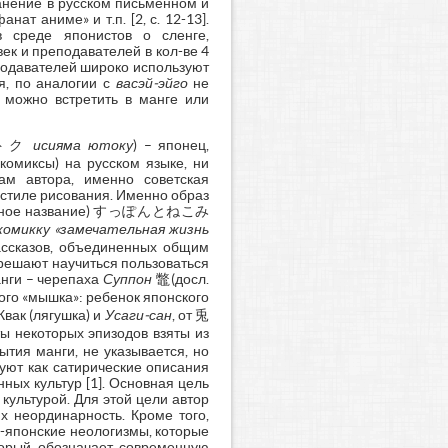
анение в русском письменном и
т аниме» и т.п. [2, с. 12-13].
 среде японистов о сленге,
ек и преподавателей в кол-ве 4
еподавателей широко используют
я, по аналогии с
васэй-эйго
не
 можно встретить в манге или
石山ユトク
исияма ютоку
) – японец,
комиксы) на русском языке, ни
ам автора, именно советская
 стиле рисования. Именно образ
нальное название) すっぽんとねこみ
 комикку «замечательная жизнь
ассказов, объединенных общим
 решают научиться пользоваться
анги – черепаха
Суппон
鼈(досл.
кого «мышка»: ребенок японского
вак (лягушка) и
Усаги-сан
, от 兎
ты некоторых эпизодов взяты из
ытия манги, не указывается, но
уют как сатирические описания
ных культур [1]. Основная цель
культурой. Для этой цели автор
х неординарность. Кроме того,
ко-японские неологизмы, которые
торый обозначает современную