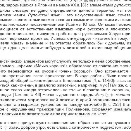
в, зародившихся в Японии в начале XX в. [3] с элементами
рупонск
одном словаре не дано определение данного термина, мы по
нализа манги.
Рупонский язык
– это искусственный язык, сочет
мами с элементами заимствования грамматики, фонетики и лексики 
тах японского писателя-мангаки Исиямы Ютока. Он может включа
чающиеся от естественных языковых норм русского и японского 
данного писателя, пишущего работы для русскоязычной аудитори
ках творческих проектов, Исияма стимулирует читателей к тому, 
тели узнать значение и за ответом обратились бы к друзьям, и
Еще одна цель манги: побуждать читателей к активному общен
стических элементов могут служить не только имена собственные,
Например, наречие «Мечча хорошо!» образовано от сочетания 
 что переводится на русский «очень хорошо!». Оно встречается 
в на протяжении всего произведения. В ходе работы были проан
вод об общей закономерности. В первом томе [4, с. 11-80]: в заг
ься как «очень»; в диалогах животных, например, мух [Там же, с. 1
нное слово иногда встречалось не только в сочетании с «хорошо»,
ередь» [Там же, с. 43] – очень длинная очередь. めっちゃ
мэття
стилистически маркированной лексике с яркой эмоционально-эксп
е сленга и выражает удивление по поводу чего-либо [8, с. 253]. В ит
ное с нарушением транскрипции Поливанова, сохраняет изначал
тве наречия в положительном или отрицательном смысле.
сте также присутствуют словослияния, образованные из русского 
おはよう
охаё:
, доброе утро; есть слова с сатирическим подтекстом:
адо