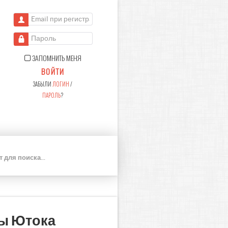
Email при регистрации
Пароль
ЗАПОМНИТЬ МЕНЯ
ВОЙТИ
ЗАБЫЛИ
ЛОГИН
/
ПАРОЛЬ
?
П
О
И
С
К
мы Ютока