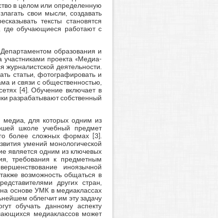
ство в целом или определенную
злагать свои мысли, создавать
есказывать тексты становятся
, где обучающиеся работают с
о Департаментом образования и
а участниками проекта «Медиа-
ся журналистской деятельности.
ать статьи, фотографировать и
ма и связи с общественностью,
етях [4]. Обучение включает в
ники разрабатывают собственный
и медиа, для которых одним из
аршей школе учебный предмет
го более сложных формах [3].
азвития умений монологической
ние является одним из ключевых
ия, требования к предметным
вершенствование иноязычной
также возможность общаться в
редставителями других стран,
 на основе УМК в медиаклассах
ьнейшем облегчит им эту задачу
гут обучать данному аспекту
учающихся медиаклассов может