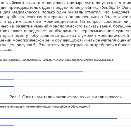
 английского языка в медиаклассах четыре учителя указали, что 
 один преподаватель отдает предпочтение учебнику «
Spotlight»
. Одн
 для медиаклассов, только один учитель отметил, что внедряе
ают крайнюю нехватку материалов, направленных на более качест
а и другим аспектам медиаподготовки. На вопрос, содержит ли 
нных на развитие умений монологического высказывания, большинс
й ответ также определяет необходимость переосмысления сущес
оторые помогут обучающимся развивать умения монологической 
мений монологической речи обучающихся?» четыре учителя оценили
овень (см. рисунок 5). Эти ответы подтверждают потребность в боле
ассах.
Рис. 4. Ответы учителей английского языка в медиаклассах