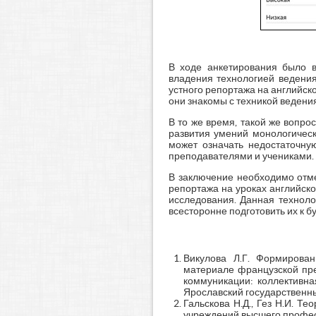
В ходе анкетирования было 
владения технологией ведения
устного репортажа на английско
они знакомы с техникой ведения
В то же время, такой же вопро
развития умений монологичес
может означать недостаточну
преподавателями и учениками.
В заключение необходимо отме
репортажа на уроках английско
исследования. Данная техноло
всесторонне подготовить их к 
Викулова Л.Г. Формирован
материале французской прес
коммуникации: коллективна
Ярославский государственный
Гальскова Н.Д., Гез Н.И. Т
учреждений высшего професси