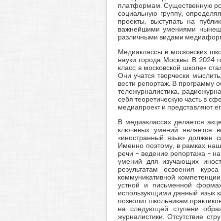
платформам. Существенную рол
социальную группу, определяя
проекты, выступать на публи
важнейшими умениями нынешни
различными видами медиафор
Медиаклассы в московских шко
науки города Москвы. В 2024 
класс в московской школе» ста
Они учатся творчески мыслить
вести репортаж. В программу 
тележурналистика, радиожурна
себя теоретическую часть в сф
медиапроект и представляют ег
В медиаклассах делается акце
ключевых умений является в
«иностранный язык» должен с
Именно поэтому, в рамках наш
речи – ведение репортажа – на
умений для изучающих иност
результатам освоения курс
коммуникативной компетенции
устной и письменной формах 
использующими данный язык ка
позволит школьникам практиков
на следующей ступени образ
журналистики. Отсутствие ст