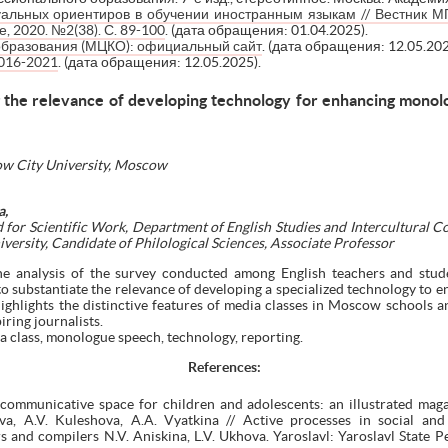
туальных ориентиров в обучении иностранным языкам // Вестник М
, 2020. №2(38). С. 89-100
. (дата обращения: 01.04.2025).
 образования (МЦКО): официальный сайт
. (дата обращения: 12.05.202
016-2021
. (дата обращения: 12.05.2025).
ng the relevance of developing technology for enhancing mono
ow City University, Moscow
a,
for Scientific Work, Department of English Studies and Intercultural C
ersity, Candidate of Philological Sciences, Associate Professor
the analysis of the survey conducted among English teachers and stud
 substantiate the relevance of developing a specialized technology to 
highlights the distinctive features of media classes in Moscow schools 
piring journalists.
a class, monologue speech, technology, reporting.
References
:
 communicative space for children and adolescents: an illustrated mag
va, A.V. Kuleshova, A.A. Vyatkina // Active processes in social an
 and compilers N.V. Aniskina, L.V. Ukhova. Yaroslavl: Yaroslavl State P