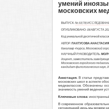
умений иноязы
московских ме
ВЫПУСК:
№10(78) ИССЛЕДОВАН
ОПУБЛИКОВАНО:
08 АВГУСТА 20
Код уникальной десятичной класс
АВТОР:
ПАХТУСОВА АНАСТАСИЯ
бакалавр 4 курса, Московский гор
НАУЧНЫЙ РУКОВОДИТЕЛЬ:
МОЛ
доцент, заместитель заведующе
Московского городского педагог
кандидат филологических наук, 
Аннотация.
В статье представ
московских школ в аспекте об
медиаклассов. Обозначены осо
значимость умений ведения уст
Ключевые слова:
иностранный 
В современном образовательн
сегодняшний день мы можем на