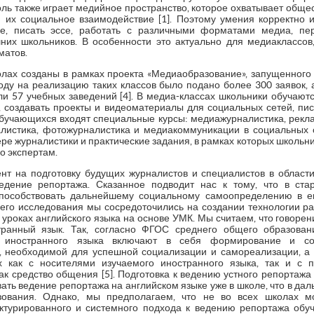
ь также играет медийное пространство, которое охватывает обще
 их социальное взаимодействие [1]. Поэтому умения корректно и
ке, писать эссе, работать с различными форматами медиа, пер
х школьников. В особенности это актуально для медиаклассов
матов.
лах созданы в рамках проекта «Медиаобразование», запущенног
году на реализацию таких классов было подано более 300 заявок, 
ли 57 учебных заведений [4]. В медиа-классах школьники обучают
, создавать проекты и видеоматериалы для социальных сетей, пис
обучающихся входят специальные курсы: медиажурналистика, рекла
листика, фотожурналистика и медиакоммуникации в социальных с
ере журналистики и практические задания, в рамках которых школь
о экспертам.
нт на подготовку будущих журналистов и специалистов в област
едение репортажа. Сказанное подводит нас к тому, что в ст
пособствовать дальнейшему социальному самоопределению в е
его исследования мы сосредоточились на создании технологии р
 уроках английского языка на основе УМК. Мы считаем, что говоре
ранный язык. Так, согласно ФГОС среднего общего образован
а иностранного языка включают в себя формирование и со
, необходимой для успешной социализации и самореализации, а 
как с носителями изучаемого иностранного языка, так и с п
к средство общения [5]. Подготовка к ведению устного репортажа
ать ведение репортажа на английском языке уже в школе, что в дал
ования. Однако, мы предполагаем, что не во всех школах мо
руктурированного и системного подхода к ведению репортажа об