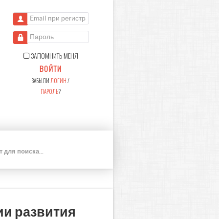
Email при регистрации
Пароль
ЗАПОМНИТЬ МЕНЯ
ВОЙТИ
ЗАБЫЛИ
ЛОГИН
/
ПАРОЛЬ
?
П
О
И
С
К
ии развития