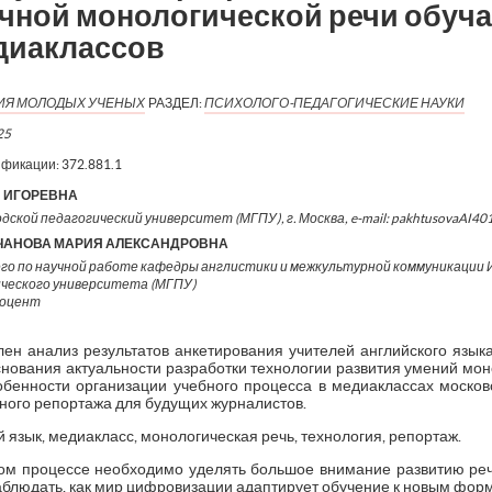
чной монологической речи обуч
диаклассов
ИЯ МОЛОДЫХ УЧЕНЫХ
РАЗДЕЛ:
ПСИХОЛОГО-ПЕДАГОГИЧЕСКИЕ НАУКИ
25
ификации:
372.881.1
 ИГОРЕВНА
одской педагогический университет (МГПУ), г. Москва, e-mail: pakhtusovaAI4
ЧАНОВА МАРИЯ АЛЕКСАНДРОВНА
го по научной работе кафедры англистики и межкультурной коммуникации
ического университета (МГПУ)
доцент
лен анализ результатов анкетирования учителей английского язы
основания актуальности разработки технологии развития умений мо
бенности организации учебного процесса в медиаклассах москов
ного репортажа для будущих журналистов.
язык, медиакласс, монологическая речь, технология, репортаж.
ом процессе необходимо уделять большое внимание развитию ре
блюдать, как мир цифровизации адаптирует обучение к новым форм