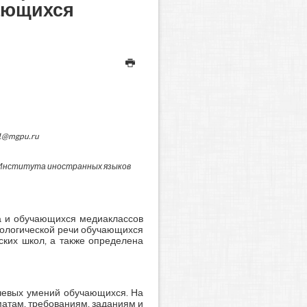
ающихся
01@mgpu.ru
 Института иностранных языков
ка и обучающихся медиаклассов
нологической речи обучающихся
ских школ, а также определена
чевых умений обучающихся. На
атам, требованиям, заданиям и