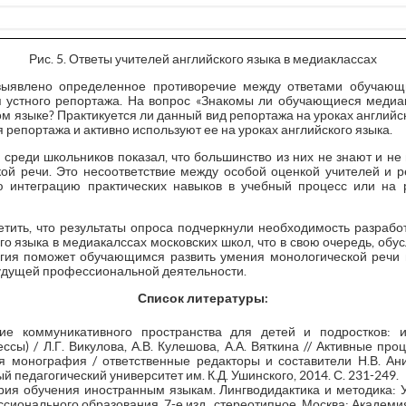
Рис. 5. Ответы учителей английского языка в медиаклассах
выявлено определенное противоречие между ответами обучающи
 устного репортажа. На вопрос «Знакомы ли обучающиеся медиа
м языке? Практикуется ли данный вид репортажа на уроках английск
 репортажа и активно используют ее на уроках английского языка.
с среди школьников показал, что большинство из них не знают и н
кой речи. Это несоответствие между особой оценкой учителей и
ю интеграцию практических навыков в учебный процесс или на
тить, что результаты опроса подчеркнули необходимость разработ
го языка в медиакалссах московских школ, что в свою очередь, обу
гия поможет обучающимся развить умения монологической речи 
будущей профессиональной деятельности.
Список литературы:
ие коммуникативного пространства для детей и подростков: 
сы) / Л.Г. Викулова, А.В. Кулешова, А.А. Вяткина // Активные пр
я монография / ответственные редакторы и составители Н.В. Анис
 педагогический университет им. К.Д. Ушинского, 2014. С. 231-249.
еория обучения иностранным языкам. Лингводидактика и методика:
онального образования. 7-е изд., стереотипное. Москва: Академия,