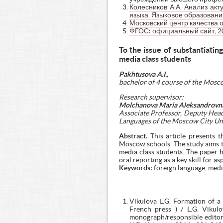
Колесников А.А. Анализ ак
языка. Языковое образование
Московский центр качества
ФГОС
:
официальный сайт, 2
To the issue of substantiati
media class students
Pakhtusova A
.
I
.
,
bachelor of 4 course of the Mosc
Research supervisor:
Molchanova Maria Aleksandrovn
Associate Professor, Deputy Head 
Languages of the Moscow City Univ
Abstract.
This article presents 
Moscow schools. The study aims to
media class students. The paper 
oral reporting as a key skill for as
Keywords:
foreign language, medi
Vikulova L.G. Formation of a
French press ) / L.G. Vikulo
monograph/responsible editors