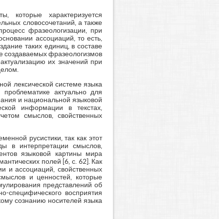
ы, которые характеризуется
льных словосочетаний, а также
 процесс фразеологизации, при
сновании ассоциаций, то есть,
здание таких единиц, в составе
ие создаваемых фразеологизмов
еактуализацию их значений при
целом.
нной лексической системе языка
й проблематике актуально для
нания и национальной языковой
ской информации в текстах,
учетом смыслов, свойственных
енной русистики, так как этот
оды в интерпретации смыслов,
ентов языковой картины мира
тических полей [6, с. 62]. Как
ии и ассоциаций, свойственных
смыслов и ценностей, которые
мулирования представлений об
но-специфического восприятия
кому сознанию носителей языка