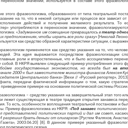
 переносном значении, используется в составе этого фразеолог
ние этого фразеологизма, образованного от типа театральной поста
казание на то, что в некоей ситуации или процессе все зависит от
 исполнения действий и получение желаемого результата. То е
актер» употребляются в переносном значении, фразеологизируют
огизма: «
Задуманное им совещание превращалось в
театр
одно
оих предположениях, чтобы играть все роли сразу
» [Николай Леонов
ользуется как средство образной характеристики ситуации, с выраж
фразеологизм применяется как средство указания на то, что челове
юдей. Эта идея выражается посредством фразеологизации слов
 главные роли и второстепенные, что и было ассоциативно перене
собой. В НКРЯ выявлен следующий пример употребления этого фр
бойме государственных экономистов, но всегда был
на
вт
начале 2000-х был заместителем министра финансов Алексея Ку
седателя Центрального банка
» [Вехи // «Русский репортер», 2013
 факта, передачи фактической информации о том, какую стратег
в приведенном примере на основании политической системы России
фразеологизма – средство указания на завершительный этап того ил
ики лежит существующая в театре традиция открытия занавеса пере
ия. То есть, особенности воплощения театральной постановки и б
пы. Пример фразеологизма из НКРЯ: «
Под занавес
политического 
л представителей политических партий и дал им совет, каса
 И разрешил брать деньги от олигархов
» [Рустем Фаляхов, Анаста
«Газета», 2003.06.20] [8]. В данном примере указанный фразеолог
од политического сезона.