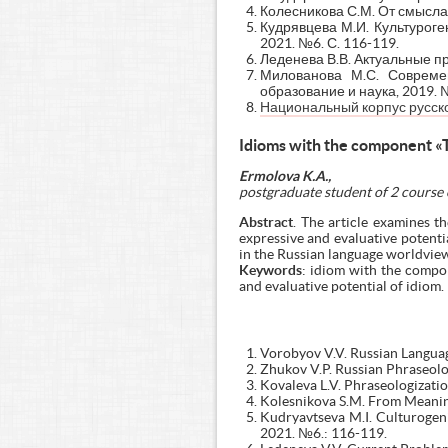
Колесникова С.М. От смысла к
Кудрявцева М.И. Культуроге
2021. №6. С. 116-119.
Леденева В.В. Актуальные пр
Милованова М.С. Современ
образование и наука, 2019. №
Национальный корпус русско
Idioms with the component «T
Ermolova K.A.,
postgraduate student of 2 course 
Abstract
. The article examines t
expressive and evaluative potenti
in the Russian language worldvie
Keywords
: idiom with the compon
and evaluative potential of idiom.
Vorobyov V.V. Russian Languag
Zhukov V.P. Russian Phraseolo
Kovaleva L.V. Phraseologizatio
Kolesnikova S.M. From Meaning
Kudryavtseva M.I. Culturogeni
2021. №6.: 116-119.