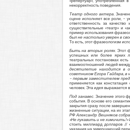
«репертуар», употребленная в
некорректность поведения.
Театр одного актера
. Значе
сцене исполняет все роли, – у
ответственность за качество
существительные «театр» и «
пример использования фразеол
был не настолько уверен в св
То есть, этот фразеологизм исп
Быть на вторых ролях
. Этот 
успешных или более ярких л
театральных постановках есть
взаимоотношений людей между 
десятилетие находится в о
советником Егора Гайдара, в 
– первым заместителем пред
применяется как констатация
человек. Эта идея выражается 
Под занавес
. Значение этого 
события. В основе его семант
закрытия сразу после завершен
жизненные ситуации, на их эта
РФ Александр Вешняков собра
«Не лукавить и не химичить!»
стоить миллиард долларов // 
указания на завершающий пери