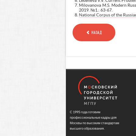
Ledeneva V.V. Current Proble
Milovanova M.S. Modern Russi
2019. №1.: 63-67.
National Corpus of the Russia
НАЗАД
С 1995 года готовим
профессиональные кадры для
Москвы по высоким стандартам
высшего образования.