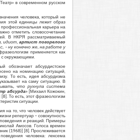
«Театр» в современном русском
значения человека, который не
ния этой единицы лежит образ
го профессиональная карьера на
важно отметить словосочетание
елей. В НКРЯ рассматриваемый
я, идиот,
артист
погорелого
, – ну конечно же, на работе у
т фразеологизм применяется как
е с окружающими.
ый обозначает абсурдистское
есено на номинацию ситуаций,
зу. То есть, идея абсурдизма
указывает на саму ситуацию. В
бывать, что рухнула система
тр
абсурда
» [Михаил Кожокин,
8]. То есть, этот фразеологизм
теристик ситуации.
ия на то, что человек действует
жизни репертуар – совокупность
й поведения и реакций. Примеры
иколай Амосов. Голоса времен
вник (1968)] [8]. Прослеживается
 поведения человека: лексема