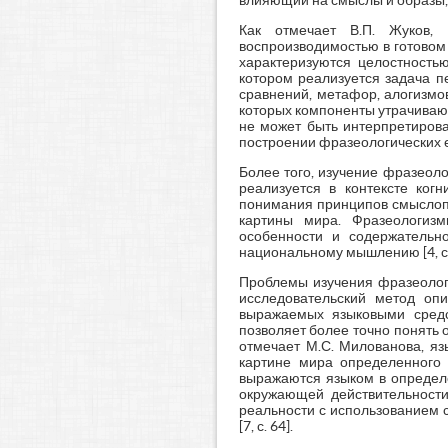
влияющий на смыслы и образы, з
Как отмечает В.П. Жуков, 
воспроизводимостью в готовом
характеризуются целостностью
котором реализуется задача п
сравнений, метафор, алогизмов
которых компоненты утрачиваю
не может быть интерпретирова
построении фразеологических ед
Более того, изучение фразеоло
реализуется в контексте ког
понимания принципов смыслопо
картины мира. Фразеологиз
особенности и содержательно
национальному мышлению [4, с.
Проблемы изучения фразеологи
исследовательский метод опи
выражаемых языковыми средс
позволяет более точно понять 
отмечает М.С. Милованова, яз
картине мира определенного 
выражаются языком в определ
окружающей действительности
реальности с использованием 
[7, с. 64].