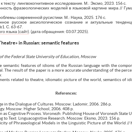
 тексту: лингвокогнитивное исследование. М.: Эксмо, 2023. 156 с.
нность фразеологических моделей в языковой картине мира // Гум
облемы современной русистики. М.: Наука, 2025. 176 с.
ное русское аксиологическое сознание и актуальные тенденци
1. С. 63-67.
го языка (сайт)
. (дата обращения: 03.07.2025).
heatre» in Russian: semantic features
of the Federal State University of Education, Moscow
he semantic features of idioms of the Russian language with the compone
al. The result of the paper is a more accurate understanding of the per
w.
ents related to theatre, idiomatic picture of the world, semantics of id
References
:
e in the Dialogue of Cultures. Moscow: Ladomir, 2006. 286 p.
gy. Moscow: Higher School, 2006. 408 p.
n as Cognitive Process. Voronezh: Publishing House of Voronezh State Un
 to Text: Linguacognitive Research. Moscow: Eksmo, 2023. 156 p.
city of Phraseological Models in the Linguistic Picture of the World //