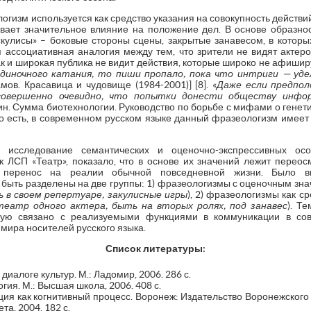
логизм используется как средство указания на совокупность действ
ывает значительное влияние на положение дел. В основе образно
«кулисы» – боковые стороны сцены, закрытые занавесом, в которых
я ассоциативная аналогия между тем, что зрители не видят актер
как и широкая публика не видит действия, которые широко не афиши
диночного катания, то пиши пропало, пока что интриги — уд
ов. Красавица и чудовище (1984-2001)] [8]. «
Даже если предпол
совершенно очевидно, что попытки донести обществу инф
ин. Сумма биотехнологии. Руководство по борьбе с мифами о гене
 То есть, в современном русском языке данный фразеологизм имеет 
 исследование семантических и оценочно-экспрессивных ос
 ЛСП «Театр», показало, что в основе их значений лежит перео
 перенос на реалии обычной повседневной жизни. Было в
быть разделены на две группы: 1) фразеологизмы с оценочным зна
 в своем репертуаре, закулисные игры
), 2) фразеологизмы как 
театр одного актера, быть на вторых ролях, под занавес
). Т
ую связано с реализуемыми функциями в коммуникации в со
мира носителей русского языка.
Список литературы:
 диалоге культур. М.: Ладомир, 2006. 286 с.
гия. М.: Высшая школа, 2006. 408 с.
ция как когнитивный процесс. Воронеж: Издательство Воронежского
та, 2004. 182 с.