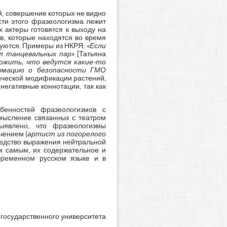
ий, совершение которых не видно
сти этого фразеологизма лежит
 актеры готовятся к выходу на
ов, которые находятся во время
руются. Примеры из НКРЯ: «
Если
ел танцевальных пар
» [Татьяна
ожить, что ведутся какие-то
ормацию о безопасности ГМО
тической модификации растений,
негативные коннотации, так как
обенностей фразеологизмов с
смысление связанных с театром
ыявлено, что фразеологизмы
чением (
артист из погорелого
средство выражения нейтральной
ем самым, их содержательное и
временном русском языке и в
 государственного университета