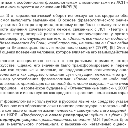
атиться к особенностям фразеологизмам с компонентами из ЛСП 
ния анализируются на основании НКРЯ [8].
ра
. Этот фразеологический оборот используется как средство обо
 смог выполнить задуманное. В основе фразеологического значе
у зрителей театра и артиста, которому негде больше выступать: е
ексте изучения сочетаемости лексем, связанных с ЛСП «Театр», 
начает театр, который разорился из-за непопулярности у зрит
например, в следующем контексте: «
Значит, все-таки он поднялс
 дозванивается до Сони, чтоб спросить, не звонила ли Соня сейчас
арина Вишневецкая. Есть ли кофе после смерти? (1999)] [8]. Это
 оценки поведения человека, которое влияет на его взаимодействи
ологизм ассоциативно связан с театральным термином, котор
скусстве. Однако, его значение было трансформировано и перен
ми как странные и нелепые, не поддающиеся логическому анали
еологизма как средство описания сути ситуации, лексема «театр» 
мер употребления фразеологизма: «
Кроме того, не надо за
я газета, приходящая на второй день после выпуска, – это
теа
прошлое – европейское будущее // «Отечественные записки», 2003] [
тенциал и используется как средство выражения негативных харак
от фразеологизм используется в русском языке как средство указан
В основе его образности лежит понятие репертуара: в театральной 
р, в контексте описания жизни человека – совокупность его моделе
 из НКРЯ: «
Профессор
в
своем
репертуаре
: зудит и зудит»
[Н
епертуаре
: умирает, разваливается, стонет
» [М.Я. Гробман. Дне
ма значительного потенциала к выражению негативных оценок