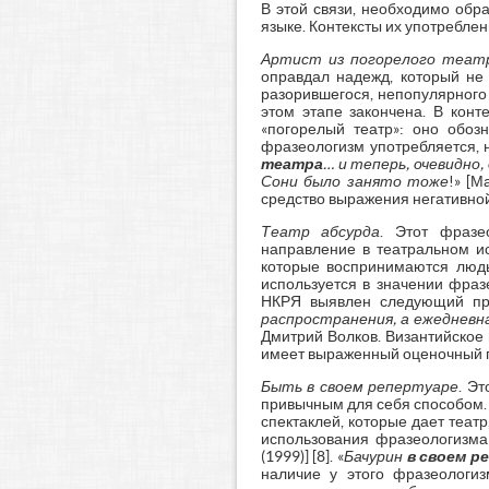
В этой связи, необходимо обр
языке. Контексты их употребле
Артист из погорелого теат
оправдал надежд, который не
разорившегося, непопулярного 
этом этапе закончена. В конт
«погорелый театр»: оно обоз
фразеологизм употребляется, 
театра
… и теперь, очевидно,
Сони было занято тоже
!» [М
средство выражения негативной
Театр абсурда
. Этот фразе
направление в театральном и
которые воспринимаются людь
используется в значении фраз
НКРЯ выявлен следующий при
распространения, а ежедневна
Дмитрий Волков. Византийское 
имеет выраженный оценочный по
Быть в своем репертуаре
. Эт
привычным для себя способом. 
спектаклей, которые дает теат
использования фразеологизма
(1999)] [8]. «
Бачурин
в
своем
р
наличие у этого фразеологиз