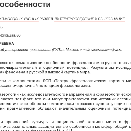
 особенности
ИЯ МОЛОДЫХ УЧЕНЫХ
РАЗДЕЛ:
ЛИТЕРАТУРОВЕДЕНИЕ И ЯЗЫКОЗНАНИЕ
25
ификации:
80
РЕЕВНА
й университет просвещения (ГУП), г. Москва, e-mail: car.ermolowa@ya.ru
риваются семантические особенности фразеологизмов русского язы
ивно-выразительный и оценочный потенциал. Результатом исслед
ак феномена в русской языковой картине мира.
изм с компонентами ЛСП «Театр», фразеологическая картина ми
прессивно-оценочный потенциал фразеологизма.
зеологии как исследовательского направления и фразеологическог
ляется тот факт, что они могут трактоваться как источник ассоци
зеологические обороты семантически отражают существующие в 
 они прагматически обладают значительным оценочным потенциа
ии проявлений культуры и национальной картины мира в фра
но-выразительные, ассоциативные особенности метафор, общий ку