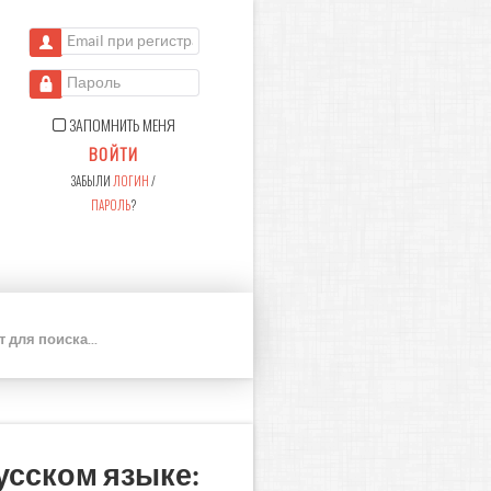
Email при регистрации
Пароль
ЗАПОМНИТЬ МЕНЯ
ВОЙТИ
ЗАБЫЛИ
ЛОГИН
/
ПАРОЛЬ
?
П
О
И
С
К
усском языке: