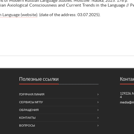
ms of Modern Russian Language Studies. Moscow: Nauka, 2025. 176 p.
an Axiological Consciousness and Current Trends in the Language // Pe
n Language (website)
. (date of the address: 03.07.2025).
Полезные ссылки
Конта
129226, 
ГОРЯЧАЯ ЛИНИЯ
4
СЕРВИСЫ МГПУ
media@m
ОБРАЩЕНИЯ
КОНТАКТЫ
ВОПРОСЫ