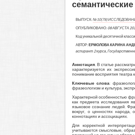
семантические
ВЫПУСК:
№10(78) ИССЛЕДОВАН
ОПУБЛИКОВАНО:
08 АВГУСТА 20
Код уникальной десятичной класс
АВТОР:
ЕРМОЛОВА КАРИНА АНД
аспирант 2 курса, Государственны
Аннотация
. В статье рассмат
характеризуется их экспресс
понимание восприятия театра к
Ключевые слова
: фразеолог
фразеологизм и культура, экс
Характерной особенностью фра
как предмета исследования яв
языковое сознание людей. Фра
вокруг, о ценностях народа,
коннотациях и ассоциациях.
Для корректной интерпретац
учитываются смысловые, образ