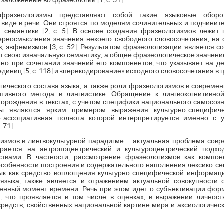
аложенные во фразеологии [1, с. 31].
фразеологизмы представляют собой такие языковые оборот
 виде в речи. Они строятся по моделям сочинительных и подчините
 семантики [2, с. 5]. В основе создания фразеологизмов лежит
ереосмысления значения некоего свободного словосочетания, на о
, эвфемизмов [3, с. 52]. Результатом фразеологизации является со
т свою изначальную семантику, а общее фразеологическое значен
но при сочетании значений его компонентов, что указывает на д
иниц [5, с. 118] и «перекодирование» исходного словосочетания в 
гического состава языка, а также роли фразеологизмов в совреме
нитивного метода в лингвистике. Обращение к лингвокогнитивно
рождения в текстах, с учетом специфики национального самосоз
мы являются ярким примером выражения культурно-специфиче
-ассоциативная полнота которой интерпретируется именно с 
 71].
змов в лингвокультурной парадигме – актуальная проблема соврем
рается на антропоцентрический и культуроцентрический подх
твами. В частности, рассмотрение фразеологизмов как компон
особенности построения и содержательного наполнения лексико-семан
ык как средство воплощения культурно-специфической информац
языка, также является и отражением актуальной совокупности 
енный момент времени. Речь при этом идет о субъективации фор
, что проявляется в том числе в оценках, в выражении личност
средств, свойственных национальной картине мира и аксиологичес