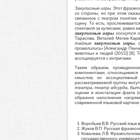
Закулисные игры
. Этот фразео
со стороны, но при этом оказ
связанное с театром понятие 
сцену. То есть, прослеживаетс
спектакля за кулисами, равно 
закулисные игры
коснутся о
Тарасова, Виталий Мелик-Карам
тайные
закулисные
игры
, 
провалились
» [Александр Панч
животных и людей (2015)] [8].
ассоциируется с интригами.
Таким образом, проведенное
компонентами, относящимися к
смыслов, их ассоциативный
рассматриваемой группы могут 
театра, театр абсурда, быть
оценки и констатации факта (
образное наполнение напрям
современной языковой картине 
Воробьев В.В. Русский язык в
Жуков В.П. Русская фразеоло
Ковалева Л.В. Фразеологиза
государственного университе