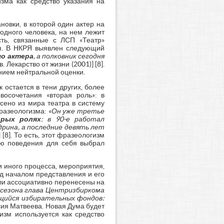
изма как средство указания на
новки, в которой один актер на
 одного человека, на нем лежит
сть, связанные с ЛСП «Театр»
ся. В НКРЯ выявлен следующий
го
актера
, а полковник сегодня
. Лекарство от жизни (2001)] [8].
ением нейтральной оценки.
к остается в тени других, более
осочетания «вторая роль»: в
сено из мира театра в систему
азеологизма: «
Он уже третье
орых
ролях
: в 90-е работал
дрина, а последние девять лет
] [8]. То есть, этот фразеологизм
ию поведения для себя выбрал
.
и иного процесса, мероприятия,
д началом представления и его
ыли ассоциативно перенесены на
сезона глава Центризбиркома
ющийся избирательных фондов:
сия Матвеева. Новая Дума будет
изм используется как средство