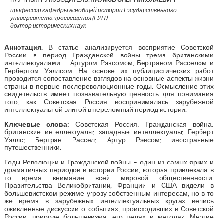
профессор кафедры всеобщей истории Государственного
университета просвещения (ГУП)
доктор исторических наук
Аннотация.
В статье анализируется восприятие Советской
России в период Гражданской войны тремя британскими
интеллектуалами – Артуром Рэнсомом, Бертраном Расселом и
Гербертом Уэллсом. На основе их публицистических работ
проводится сопоставление взглядов на основные аспекты жизни
страны в первые послереволюционные годы. Осмысление этих
свидетельств имеет познавательную ценность для понимания
того, как Советская Россия воспринималась зарубежной
интеллектуальной элитой в переломный период истории.
Ключевые слова:
Советская Россия; Гражданская война;
британские интеллектуалы; западные интеллектуалы; Герберт
Уэллс; Бертран Рассел; Артур Рэнсом; иностранные
путешественники.
Годы Революции и Гражданской войны – один из самых ярких и
драматичных периодов в истории России, которая привлекала в
то время внимание всей мировой общественности.
Правительства Великобритании, Франции и США видели в
большевистском режиме угрозу собственным интересам, но в то
же время в зарубежных интеллектуальных кругах велись
оживленные дискуссии о событиях, происходивших в Советской
России, природе большевизма, его целях и методах. Многие