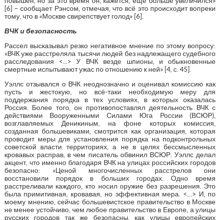
повышен, но за это время он, кажется, еще больше увеличился»
[6] – сообщает Рэнсом, отмечая, что всё это происходит вопреки
тому, что в «Москве свирепствует голод» [6].
ВЧК и безопасность
Рассел высказывал резко негативное мнение по этому вопросу:
«ВЧК уже расстреляла тысячи людей без надлежащего судебного
расследования <...> У ВЧК везде шпионы, и обыкновенные
смертные испытывают ужас по отношению к ней» [4, с. 45].
Уэллс отзывался о ВЧК неоднозначно и оценивал комиссию как
пусть и жестокую, но всё-таки необходимую меру для
поддержания порядка в тех условиях, в которых оказалась
Россия. Более того, он противопоставлял деятельность ВЧК с
действиями Вооруженными Силами Юга России (ВСЮР),
возглавляемых Деникиным, на фоне которых комиссия,
созданная большевиками, смотрится как организация, которая
проводит меры для установления порядка на подконтрольных
советской власти территориях, а не в целях бессмысленных
кровавых расправ, в чем писатель обвинил ВСЮР. Уэллс делал
акцент, что именно благодаря ВЧК на улицах российских городов
безопасно: «Ценой многочисленных расстрелов они
восстановили порядок в больших городах. Одно время
расстреливали каждого, кто носил оружие без разрешения. Это
была примитивная, кровавая, но эффективная мера. <…> И, по
моему мнению, сейчас большевистское правительство в Москве
не менее устойчиво, чем любое правительство в Европе, а улицы
русских городов так же безопасны, как улицы европейских