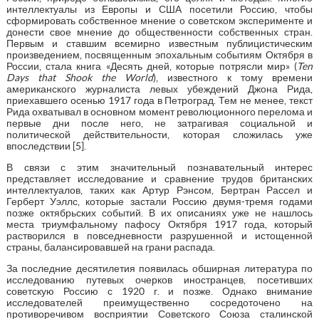
интеллектуалы из Европы и США посетили Россию, чтобы
сформировать собственное мнение о советском эксперименте и
донести свое мнение до общественности собственных стран.
Первым и ставшим всемирно известным публицистическим
произведением, посвященным эпохальным событиям Октября в
России, стала книга «Десять дней, которые потрясли мир» (
Ten
Days that Shook the World
), известного к тому времени
американского журналиста левых убеждений Джона Рида,
приехавшего осенью 1917 года в Петроград. Тем не менее, текст
Рида охватывал в основном момент революционного перелома и
первые дни после него, не затрагивая социальной и
политической действительности, которая сложилась уже
впоследствии [5].
В связи с этим значительный познавательный интерес
представляет исследование и сравнение трудов британских
интеллектуалов, таких как Артур Рэнсом, Бертран Рассел и
Герберт Уэллс, которые застали Россию двумя-тремя годами
позже октябрьских событий. В их описаниях уже не нашлось
места триумфальному пафосу Октября 1917 года, который
растворился в повседневности разрушенной и истощенной
страны, балансировавшей на грани распада.
За последние десятилетия появилась обширная литература по
исследованию путевых очерков иностранцев, посетивших
советскую Россию с 1920 г. и позже. Однако внимание
исследователей преимущественно сосредоточено на
противоречивом восприятии Советского Союза сталинской