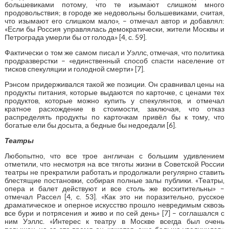
большевиками потому, что те изымают слишком много
продовольствия; в городе же недовольны большевиками, считая,
что изымают его слишком мало», – отмечал автор и добавлял:
«Если бы Россия управлялась демократически, жители Москвы и
Петрограда умерли бы от голода» [4, с. 59].
Фактически о том же самом писал и Уэллс, отмечая, что политика
продразверстки – «единственный способ спасти население от
тисков спекуляции и голодной смерти» [7].
Рэнсом придерживался такой же позиции. Он сравнивал цены на
продукты питания, которые выдаются по карточке, с ценами тех
продуктов, которые можно купить у спекулянтов, и отмечал
кратное расхождение в стоимости, заключая, что отказ
распределять продукты по карточкам привёл бы к тому, что
богатые ели бы досыта, а бедные бы недоедали [6].
Театры
Любопытно, что все трое англичан с большим удивлением
отметили, что несмотря на все тяготы жизни в Советской России
театры не прекратили работать и продолжали регулярно ставить
блестящие постановки, собирая полные залы публики. «Театры,
опера и балет действуют и все столь же восхитительны» –
отмечал Рассел [4, с. 53]. «Как это ни поразительно, русское
драматическое и оперное искусство прошло невредимым сквозь
все бури и потрясения и живо и по сей день» [7] – соглашался с
ним Уэллс. «Интерес к театру в Москве всегда был очень