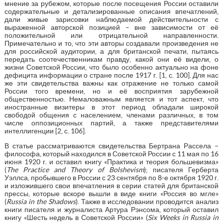
мнение за рубежом, которые после посещения России оставили
содержательные и детализированные описания впечатлений,
дали живые зарисовки наблюдаемой действительности с
выраженной авторской позицией – вне зависимости от её
положительной или отрицательной направленности.
Примечательно и то, что эти авторы создавали произведения не
для российской аудитории, а для британской печати, пытаясь
передать соотечественникам правду, какой они её видели, о
жизни Советской России, что было особенно актуально на фоне
дефицита информации о стране после 1917 г. [1, с. 100]. Для нас
же эти свидетельства важны как отражение не только самой
России того времени, но и её восприятия зарубежной
общественностью. Немаловажным является и тот аспект, что
иностранные визитеры в этот период обладали широкой
свободой общения с населением, членами различных, в том
числе оппозиционных партий, а также представителями
интеллигенции [2, с. 106].
В статье рассматриваются свидетельства Бертрана Рассела –
философа, который находился в Советской России с 11 мая по 16
июня 1920 г. и оставил книгу «Практика и теория большевизма»
(
The Practice and Theory of Bolshevism
); писателя Герберта
Уэллса, пробывшего в России с 23 сентября по 8-е октября 1920 г.
и изложившего свои впечатления в серии статей для британской
прессы, которые вскоре вышли в виде книги «Россия во мгле»
(
Russia in the Shadows
). Также в исследовании проводится анализ
книги писателя и журналиста Артура Рэнсома, который оставил
книгу «Шесть недель в Советской России» (
Six Weeks in Russia in