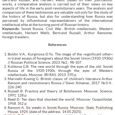
works, a comparative analysis is carried out of their views on key
aspects of life in the early post-revolutionary years. The analysis and
comparison of these testimonies are valuable not only for the study of
the history of Russia, but also for understanding how Russia was
perceived by influentional representativers of the international
intellectual elite at the turning point of Russian history.
Keywords:
Soviet Russia; Civil War; British intellectuals; Western
intellectuals; Herbert Wells; Bertrand Russell; Arthur Ransome;
foreign travelers.
References:
Boldin V.A., Kurginova D.Yu. The image of the «significant other»
in travel essays of foreigners about the Soviet Union (1920-1930s)
// Russian Political Science, 2023. №2.: 98-107.
Kulikova G.B. The new world through the eyes of the old: Soviet
Russia of the 1920-1930s through the eyes of Western
intellectuals. Moscow: IRI RAS, 2013. 370 p.
Marinelli-Koenig G. British classic of children's literature Arthur
Ransom and revolutionary Russia // Slavic Almanac, 2017. №3-4.:
226-240.
Russell B. Practice and theory of Bolshevism. Moscow: Science,
1991. 128 p.
Reed D. Ten days that shocked the world. Moscow: Gospolitidat,
1958. 352 p.
Ransom A. Six weeks in Soviet Russia. Moscow: State. Publishing
House, 1924
. (date of the address: 14.05.2025).