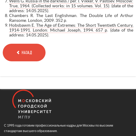
Wells G. Russia in the darkness / per. I. Vikker, V. Pastoev. Moscow:
True, 1964. (Сollected works: in 15 volumes. Vol. 15)
. (date of the
address: 14.05.2025).
Chambers R. The Last Englishman. The Double Life of Arthur
Ransome. London, 2009. 352 p.
Hobsbawm E. The Age of Extremes: The Short Twentieth Century,
1914-1991. London: Michael Joseph, 1994. 657 p
. (date of the
address: 14.05.2025).
НАЗАД
С 1995 года готовим профессиональные кадры для Москвы по высоким
стандартам высшего образования.