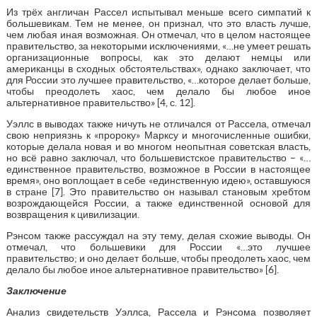
Из трёх англичан Рассел испытывал меньше всего симпатий к
большевикам. Тем не менее, он признал, что это власть лучше,
чем любая иная возможная. Он отмечал, что в целом настоящее
правительство, за некоторыми исключениями, «…не умеет решать
организационные вопросы, как это делают немцы или
американцы в сходных обстоятельствах», однако заключает, что
для России это лучшее правительство, «…которое делает больше,
чтобы преодолеть хаос, чем делало бы любое иное
альтернативное правительство» [4, с. 12].
Уэллс в выводах также ничуть не отличался от Рассела, отмечал
свою неприязнь к «пророку» Марксу и многочисленные ошибки,
которые делала новая и во многом неопытная советская власть,
но всё равно заключал, что большевистское правительство – «…
единственное правительство, возможное в России в настоящее
время», оно воплощает в себе «единственную идею», оставшуюся
в стране [7]. Это правительство он называл становым хребтом
возрождающейся России, а также единственной основой для
возвращения к цивилизации.
Рэнсом также рассуждал на эту тему, делая схожие выводы. Он
отмечал, что большевики для России «…это лучшее
правительство; и оно делает больше, чтобы преодолеть хаос, чем
делало бы любое иное альтернативное правительство» [6].
Заключение
Анализ свидетельств Уэллса, Рассела и Рэнсома позволяет