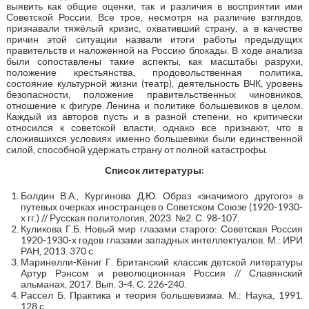
выявить как общие оценки, так и различия в восприятии ими
Советской России. Все трое, несмотря на различие взглядов,
признавали тяжёлый кризис, охвативший страну, а в качестве
причин этой ситуации назвали итоги работы предыдущих
правительств и наложенной на Россию блокады. В ходе анализа
были сопоставлены такие аспекты, как масштабы разрухи,
положение крестьянства, продовольственная политика,
состояние культурной жизни (театр), деятельность ВЧК, уровень
безопасности, положение правительственных чиновников,
отношение к фигуре Ленина и политике большевиков в целом.
Каждый из авторов пусть и в разной степени, но критически
относился к советской власти, однако все признают, что в
сложившихся условиях именно большевики были единственной
силой, способной удержать страну от полной катастрофы.
Список литературы:
Болдин В.А., Кургинова Д.Ю. Образ «значимого другого» в
путевых очерках иностранцев о Советском Союзе (1920-1930-
х гг.) // Русская политология, 2023. №2. С. 98-107.
Куликова Г.Б. Новый мир глазами старого: Советская Россия
1920-1930-х годов глазами западных интеллектуалов. М.: ИРИ
РАН, 2013. 370 с.
Маринелли-Кёниг Г. Британский классик детской литературы
Артур Рэнсом и революционная Россия // Славянский
альманах, 2017. Вып. 3-4. С. 226-240.
Рассел Б. Практика и теория большевизма. М.: Наука, 1991.
128 с.