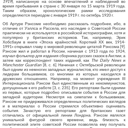
1919
), написанную на основе впечатлений и наблюдений во
время пребывания в стране с 30 января по 15 марта 1919 года.
Таким образом, хронологические рамки исследования
определяются периодом с января 1919 г. по октябрь 1920 г.
Об Артуре Рэнсоме необходимо рассказать подробнее, ибо, в
отличие от Уэллса и Рассела, его наследие о Советской России
практически не используется в российской историографии, хотя и
популярно у британских историков. Так, например, Эрик
Хобсбаум в книге «Эпоха крайностей. Короткий XX век, 1914-
1991» открывал главу о мировой революции цитатой Рэнсома [9].
Рэнсом жил и работал в России, начиная с 1913 года по 1924,
изучал фольклор для издания сборника русских сказок в Англии, а
затем как корреспондент таких изданий, как
The Daily News
и
Manchester Guardian
[8, с. 6]. Начиная с Октябрьской революции
был одним из немногих западных журналистов, кто имел доступ к
лидерам большевиков, со многими из которых находился в
дружеских отношениях. Например, на момент учреждения III
Интернационала Рэнсом был единственным из некоммунистов,
допущенным к его работе [3, с. 235]. Его репортажи были одними
из первых, которые подробно описывали события в России для
западной аудитории. Несмотря на симпатии к большевикам,
Рэнсом не придерживался определенных политических взглядов
и в материалах о России стремился объективно оценивать
события. Зачастую его репортажи для британских газет
отличались от официальной линии Лондона. Рэнсом являлся
уникальной фигурой своего времени, ведь близость к
политической элите советской России позволяла ему получать