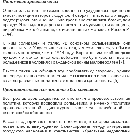
Положение крестьянства
Относительно того, что жизнь крестьян не ухудшилась при новой
власти, позиции авторов сходятся. «Говорят – и все, кого я видел,
подтверждали это мнение, – что крестьяне стали жить богаче, чем
прежде. Я не видел в деревнях никого – ни мужчины, ни женщины,
ни ребенка, – кто бы выглядел истощенным», – отмечал Рассел [4,
с. 44].
С ним солидарен и Уэллс: «В основном большевиками они
довольны. <…> У крестьян сытый вид, и я сомневаюсь, чтобы им
жилось много хуже, чем в 1914 году. Вероятно, им живётся даже
лучше», – отмечает писатель, добавляя, что бунт крестьян против
большевиков в условиях Гражданской войны маловероятен [7].
Рэнсом также не обходил эту проблематику стороной, однако
непосредственно своего мнения не высказывал и лишь описывал
взгляды различных политиков в отношении крестьянства [6].
Продовольственная политика большевиков
Все трое авторов сходились во мнении, что продовольственная
политика, которую проводили большевики, а именно «политика
продовольственной диктатуры», является неизбежной в
сложившейся обстановке.
Рассел подчеркивает тяжесть положения, в котором оказалась
новая власть, вынужденная балансировать между интересами
городского населения и крестьянства: «Крестьяне недовольны