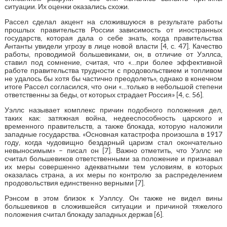
ситуации. Их оценки оказались схожи.
Рассел сделал акцент на сложившуюся в результате работы
прошлых правительств России зависимость от иностранных
государств, которая дала о себе знать, когда правительства
Антанты увидели угрозу в лице новой власти [4, с. 47]. Качество
работы, проводимой большевиками, он, в отличие от Уэллса,
ставил под сомнение, считая, что «…при более эффективной
работе правительства трудности с продовольствием и топливом
не удалось бы хотя бы частично преодолеть», однако в конечном
итоге Рассел согласился, что они «…только в небольшой степени
ответственны за беды, от которых страдает Россия» [4, с. 56].
Уэллс называет комплекс причин подобного положения дел,
таких как: затяжная война, недееспособность царского и
временного правительств, а также блокада, которую наложили
западные государства. «Основная катастрофа произошла в 1917
году, когда чудовищно бездарный царизм стал окончательно
невыносимым» – писал он [7]. Важно отметить, что Уэллс не
считал большевиков ответственными за положение и признавал
их меры совершенно адекватными тем условиям, в которых
оказалась страна, а их меры по контролю за распределением
продовольствия единственно верными [7].
Рэнсом в этом близок к Уэллсу. Он также не видел вины
большевиков в сложившейся ситуации и причиной тяжелого
положения считал блокаду западных держав [6].