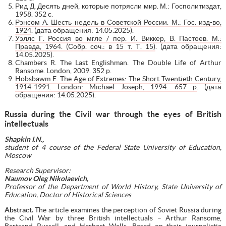
Рид Д. Десять дней, которые потрясли мир. М.: Госполитиздат,
1958. 352 с.
Рэнсом А. Шесть недель в Советской России. М.: Гос. изд-во,
1924
. (дата обращения: 14.05.2025).
Уэллс Г. Россия во мгле / пер. И. Виккер, В. Пастоев. М.:
Правда, 1964. (Собр. соч.: в 15 т. Т. 15)
. (дата обращения:
14.05.2025).
Chambers R. The Last Englishman. The Double Life of Arthur
Ransome. London, 2009. 352 p.
Hobsbawm E. The Age of Extremes: The Short Twentieth Century,
1914-1991. London: Michael Joseph, 1994. 657 p
. (дата
обращения: 14.05.2025).
Russia during the Civil war through the eyes of
В
ritish
intellectuals
Shapkin I.N.,
student of 4 course of the Federal State University of Education,
Moscow
Research Supervisor:
Naumov Oleg Nikolaevich,
Professor of the Department of World History, State University of
Education, Doctor of Historical Sciences
Abstract.
The article examines the perception of Soviet Russia during
the Civil War by three British intellectuals – Arthur Ransome,
Bertrand Russell, and Herbert Wells. Based on their journalistic