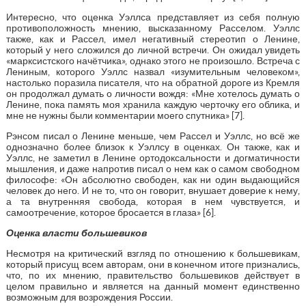
Интересно, что оценка Уэллса представляет из себя полную
противоположность мнению, высказанному Расселом. Уэллс
также, как и Рассел, имел негативный стереотип о Ленине,
который у него сложился до личной встречи. Он ожидал увидеть
«марксистского начётчика», однако этого не произошло. Встреча с
Лениным, которого Уэллс назвал «изумительным человеком»,
настолько поразила писателя, что на обратной дороге из Кремля
он продолжал думать о личности вождя: «Мне хотелось думать о
Ленине, пока память моя хранила каждую черточку его облика, и
мне не нужны были комментарии моего спутника» [7].
Рэнсом писал о Ленине меньше, чем Рассел и Уэллс, но всё же
однозначно более близок к Уэллсу в оценках. Он также, как и
Уэллс, не заметил в Ленине ортодоксальности и догматичности
мышления, и даже напротив писал о нем как о самом свободном
философе: «Он абсолютно свободен, как ни один выдающийся
человек до него. И не то, что он говорит, внушает доверие к нему,
а та внутренняя свобода, которая в нем чувствуется, и
самоотречение, которое бросается в глаза» [6].
Оценка власти большевиков
Несмотря на критический взгляд по отношению к большевикам,
который присущ всем авторам, они в конечном итоге признались,
что, по их мнению, правительство большевиков действует в
целом правильно и является на данный момент единственно
возможным для возрождения России.