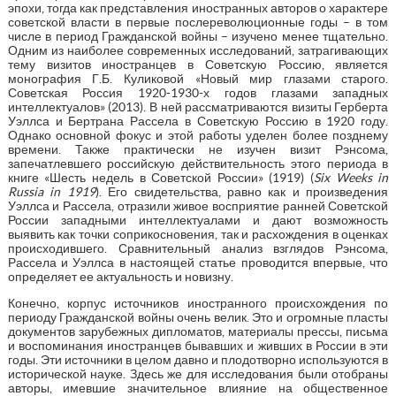
эпохи, тогда как представления иностранных авторов о характере
советской власти в первые послереволюционные годы – в том
числе в период Гражданской войны – изучено менее тщательно.
Одним из наиболее современных исследований, затрагивающих
тему визитов иностранцев в Советскую Россию, является
монография Г.Б. Куликовой «Новый мир глазами старого.
Советская Россия 1920-1930-х годов глазами западных
интеллектуалов» (2013). В ней рассматриваются визиты Герберта
Уэллса и Бертрана Рассела в Советскую Россию в 1920 году.
Однако основной фокус и этой работы уделен более позднему
времени. Также практически не изучен визит Рэнсома,
запечатлевшего российскую действительность этого периода в
книге «Шесть недель в Советской России» (1919) (
Six Weeks in
Russia in 1919
). Его свидетельства, равно как и произведения
Уэллса и Рассела, отразили живое восприятие ранней Советской
России западными интеллектуалами и дают возможность
выявить как точки соприкосновения, так и расхождения в оценках
происходившего. Сравнительный анализ взглядов Рэнсома,
Рассела и Уэллса в настоящей статье проводится впервые, что
определяет ее актуальность и новизну.
Конечно, корпус источников иностранного происхождения по
периоду Гражданской войны очень велик. Это и огромные пласты
документов зарубежных дипломатов, материалы прессы, письма
и воспоминания иностранцев бывавших и живших в России в эти
годы. Эти источники в целом давно и плодотворно используются в
исторической науке. Здесь же для исследования были отобраны
авторы, имевшие значительное влияние на общественное