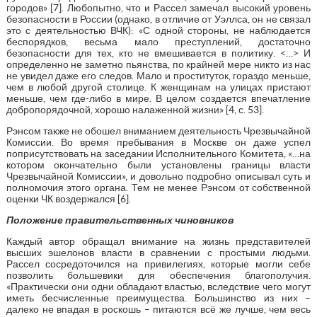
городов» [7]. Любопытно, что и Рассел замечал высокий уровень
безопасности в России (однако, в отличие от Уэллса, он не связал
это с деятельностью ВЧК): «С одной стороны, не наблюдается
беспорядков, весьма мало преступлений, достаточно
безопасности для тех, кто не вмешивается в политику. <…> И
определенно не заметно пьянства, по крайней мере никто из нас
не увидел даже его следов. Мало и проституток, гораздо меньше,
чем в любой другой столице. К женщинам на улицах пристают
меньше, чем где-либо в мире. В целом создается впечатление
добропорядочной, хорошо налаженной жизни» [4, с. 53].
Рэнсом также не обошел вниманием деятельность Чрезвычайной
Комиссии. Во время пребывания в Москве он даже успел
поприсутствовать на заседании Исполнительного Комитета, «…на
котором окончательно были установлены границы власти
Чрезвычайной Комиссии», и довольно подробно описывал суть и
полномочия этого органа. Тем не менее Рэнсом от собственной
оценки ЧК воздержался [6].
Положение правительственных чиновников
Каждый автор обращал внимание на жизнь представителей
высших эшелонов власти в сравнении с простыми людьми.
Рассел сосредоточился на привилегиях, которые могли себе
позволить большевики для обеспечения благополучия.
«Практически они одни обладают властью, вследствие чего могут
иметь бесчисленные преимущества. Большинство из них –
далеко не впадая в роскошь – питаются всё же лучше, чем весь