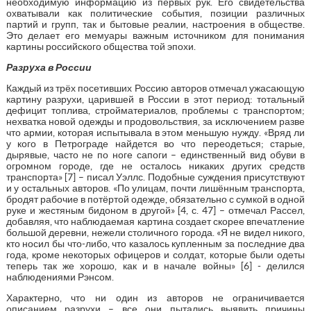
необходимую информацию из первых рук. Его свидетельства
охватывали как политические события, позиции различных
партий и групп, так и бытовые реалии, настроения в обществе.
Это делает его мемуары важным источником для понимания
картины российского общества той эпохи.
Разруха в России
Каждый из трёх посетивших Россию авторов отмечал ужасающую
картину разрухи, царившей в России в этот период: тотальный
дефицит топлива, стройматериалов, проблемы с транспортом;
нехватка новой одежды и продовольствия, за исключением разве
что армии, которая испытывала в этом меньшую нужду. «Вряд ли
у кого в Петрограде найдется во что переодеться; старые,
дырявые, часто не по ноге сапоги – единственный вид обуви в
огромном городе, где не осталось никаких других средств
транспорта» [7] – писал Уэллс. Подобные суждения присутствуют
и у остальных авторов. «По улицам, почти лишённым транспорта,
бродят рабочие в потёртой одежде, обязательно с сумкой в одной
руке и жестяным бидоном в другой» [4, с. 47] – отмечал Рассел,
добавляя, что наблюдаемая картина создает скорее впечатление
большой деревни, нежели столичного города. «Я не видел никого,
кто носил бы что-либо, что казалось купленным за последние два
года, кроме некоторых офицеров и солдат, которые были одеты
теперь так же хорошо, как и в начале войны» [6] - делился
наблюдениями Рэнсом.
Характерно, что ни один из авторов не ограничивается
описанием разрухи – все они пытались выявить причины