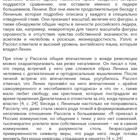
поддаются сравнению, они оставили именно о лидере
большевиков, Ленине. Все они имели продолжительную беседу с
Лениным, которая подробно описана у каждого в специально
отведенной главе. Они признают масштаб, величие его фигуры, а
также обнаружили общие черты в личности российского лидера,
такую как, например, невероятную для такого масштаба фигуры
скромность и отсутствие чувства собственной значимости, его
аскетизм и нелюбовь к роскоши, жизнерадостность. Уэллс и
Рассел отметили и высокий уровень английского языка, которым
владел Ленин.
При этом у Рассела общее впечатление о вожде революции
можно охарактеризовать как резко негативное. Он писал о том,
что перед встречей у него уже сложился образ Ленина как
человека с догматичным и ортодоксальным мышлением. После
личной встречи это впечатление лишь усугубилось. Рассел
отмечал, что Ленин произвёл на него впечатление «…крайне
самоуверенного и несгибаемого ортодокса» и что он «…также
мало любит свободу, как христиане, которые пострадали во
время правления Диоклетиана и отомстили за это, когда пришли к
власти» [4, с. 24]. Беседа с Лениным настолько не понравилась
Расселу, что даже стала своего рода точкой в формировавшемся
негативном отношении Рассела к большевикам: «Я приехал в
Россию коммунистом, но общение с теми, у кого нет сомнений,
тысячекратно усилило мои собственные сомнения – не в самом
коммунизме, но в разумности столь безрассудной
приверженности символу веры, что ради него люди готовы
множить без конца невзгоды, страдания и нищету» [4, с. 24].