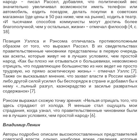
народ» – писал Рассел, добавляя, что политический вес
значительно увеличивал возможности иметь телефон или
автомобиль, ездить поездом, делать покупки в советских
магазинах (где цены в 50 раз ниже, чем на рынке), ходить в театр.
«И тысячами способов коммунисты могут достичь более
благополучной, чем у остальных, жизни» – отмечал философ [4, с.
18].
Позиция Уэллса и Рэнсома отличалась противоположным
образом от того, что выразил Рассел. В их свидетельствах
правительственные чиновники представлены в первую очередь
как аскеты, которые живут не в лучших условиях, чем простой
народ. «Как бы плохо ни отзываться о большевиках, невозможно
отрицать, что подавляющее большинство из них ведет не просто
трудовую, но прямо аскетическую жизнь» – отмечал Уэллс [7].
Также он высказывал мнение, что захват власти в России какой-
либо другой силой усилил бы беспорядок в стране и добавил бы к
нему «…пьяный разгул, казнокрадство и засилье развратных
содержанок» [7].
Рэнсом выражал схожую точку зрения: «Нельзя отрицать того, что
здесь страдают от холода. Я меньше стал ощущать мои
страдания, когда узнал, что правительственные чиновники были
не в лучших условиях, чем простой народ» [6].
Владимир Ленин
Авторы подробно описали высокопоставленных представителей
советской власти, однако наиболее яркие сведения, которые