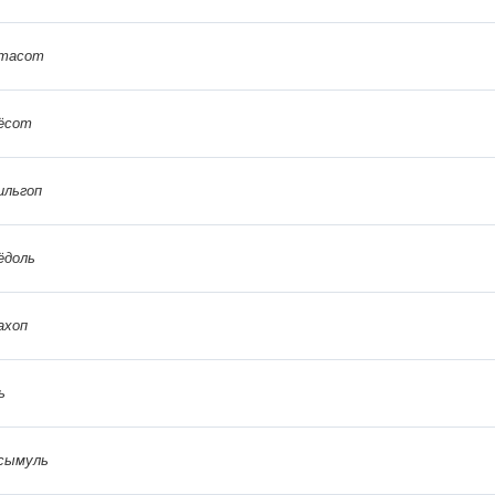
тасот
ёсот
ильгоп
ёдоль
ахоп
ь
сымуль