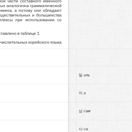
ой части составного именного
ных аналогична грамматической
 имена, а потому они обладают
существительных и большинства
плексы при использовании со
тавлено в таблице 1.
 числительных корейского языка
일
иль
이
и
삼
сам
사
са