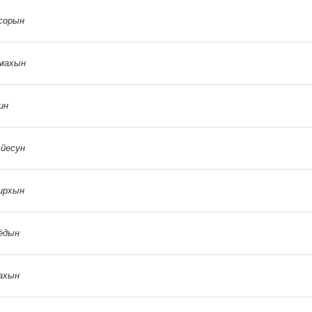
сорын
махын
ин
йесун
ирхын
ёдын
ахын