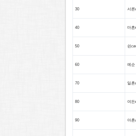
30
서른
40
마흔
50
쉰
св
60
예순
70
일흔
80
여든
90
아흔