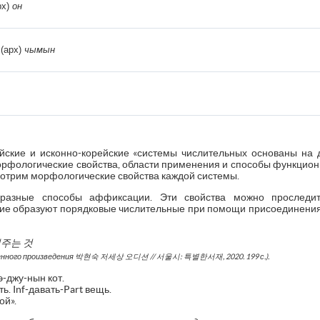
рх)
он
(арх)
чымын
ейские и исконно-корейские «системы числительных основаны на 
орфологические свойства, области применения и способы функциони
мотрим морфологические свойства каждой системы.
разные способы аффиксации. Эти свойства можно проследит
кие образуют порядковые числительные при помощи присоединения 
내주는
것
енного произведения
박현숙
저세상
오디션
//
서울시
:
특별한서재
, 2020. 199 с.).
э-джу-нын кот.
ь. Inf-давать-Part вещь.
ой».