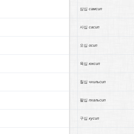
삼십
самсип
사십
сасип
오십
осип
육십
юксип
칠십
чхильсип
팔십
пхальсип
구십
кусип