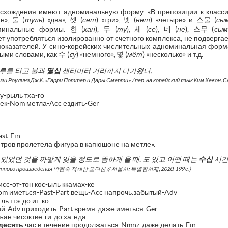
исхождения имеют адноминальную форму. «В препозиции к класси
ин», 둘 (
туль
) «два», 셋 (
сет
) «три», 넷 (
нет
) «четыре» и 스물 (
сы
оминальные формы: 한 (
хан
), 두 (
ту
), 세 (
се
), 네 (
не
), 스무 (
сым
употребляться изолированно от счетного комплекса, не подвергае
оказателей. У сино-корейских числительных адноминальная форма 
ыми словами, как 수 (
c
у
) «немного», 몇 (
мёт
) «несколько» и т.д.
루를
타고
불과
몇십
센티미터
거리까지
다가왔다
.
ги Роулинг Дж.К. «Гарри Поттер и Дары Смерти» / пер. на корейский язык Ким Хевон. Сеу
у-рыль тха-го
век-Nom метла-Acc ездить-Ger
st-Fin.
етров пролетела фигура в капюшоне на метле».
있었던
것을
까맣게
잊을
정도로
뜸하게
올
때
.
도
있고
어떤
때는
수십
시
енного произведения
박현숙
저세상
오디션
//
서울시
:
특별한서재
, 2020. 199 с.)
исс-от-тон кос-ыль ккамах-ке
om иметься-Past-Part вещь-Acc напрочь.забытый-Adv
ль ттэ-до ит-ко
кий-Adv приходить-Part время-даже иметься-Ger
ъан чисоктве-ги-до ха-нда.
десять
час в.течение продолжаться-Nmnz-даже делать-Fin.