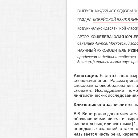
ВЫПУСК:
№9(77) ИССЛЕДОВАН
РАЗДЕЛ:
КОРЕЙСКИЙ ЯЗЫК В ЛИ
Код уникальной десятичной класс
АВТОР:
КОШЕЛЕВА ЮЛИЯ ЮРЬЕ
бакалавр 4 курса, Московский горо
НАУЧНЫЙ РУКОВОДИТЕЛЬ:
РУД
профессор кафедры китайского 
доктор филологических наук, пр
Аннотация.
В статье анализир
словоизменение. Рассматриваю
способам словообразования, 
словами. Исследование помо
лингвистических исследованиях
Ключевые слова:
числительны
В.В. Виноградов давал числит
обозначениями чисел и выраж
числительных, или счетных» [1,
порядковых значений, а также
называется часть речи, харак