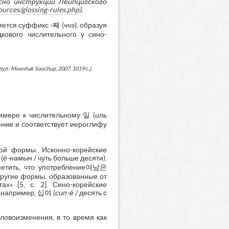
сно инструкции Лейпцигского
ources/glossing-rules.php
).
яется суффикс -째 (
ччэ
), образуя
кового числительного у сино-
л: Moonhak Soochup, 2007. 1019 с.).
имере к числительному 일 (
иль
ение и соответствует иероглифу
ой формы. Исконно-корейские
(
ё-намын
/ чуть больше десяти).
тметить, что употребление여남은
другие формы, образованные от
х» [5, с. 2]. Сино-корейские
, например, 십여 (
сип-ё
/ десять с
ловоизменения, в то время как