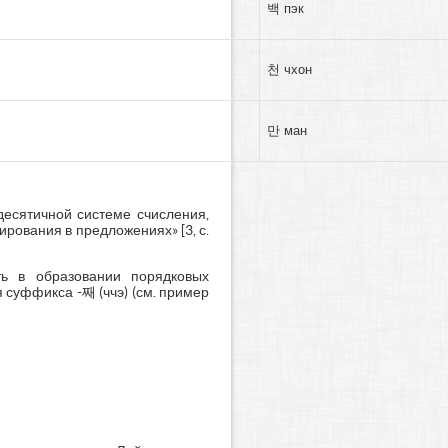
백 пэк
천 чхон
만 ман
десятичной системе счисления,
рования в предложениях» [3, с.
ь в образовании порядковых
суффикса -째 (ччэ) (см. пример