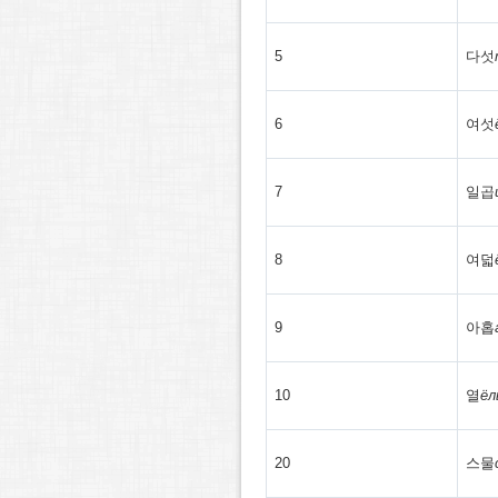
5
다섯
6
여섯
7
일곱
8
여덟
9
아홉
10
열
ёл
20
스물