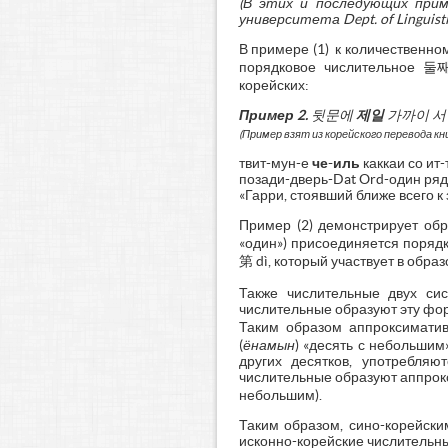
(В этих и последующих прим
университета Dept. of Linguistic
В примере (1) к количественно
порядковое числительное 둘째
корейских:
Пример 2.
뒷문에
제일
가까이
서
(Пример взят из корейского перевода кни
твит-мун-е
че-иль
каккаи со ит-
позади-дверь-Dat Ord-один рядо
«Гарри, стоявший ближе всего к
Пример (2) демонстрирует обр
«один») присоединяется поряд
第 dì, который участвует в обра
Также числительные двух си
числительные образуют эту фо
Таким образом аппроксиматив
(
ёнамын
) «десять с небольши
других десятков, употребляю
числительные образуют аппрок
небольшим).
Таким образом, сино-корейски
исконно-корейские числительны