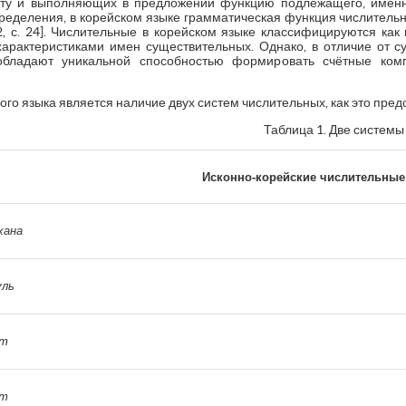
ту и выполняющих в предложении функцию подлежащего, именн
пределения, в корейском языке грамматическая функция числитель
, с. 24]. Числительные в корейском языке классифицируются как
характеристиками имен существительных. Однако, в отличие от 
обладают уникальной способностью формировать счётные ком
го языка является наличие двух систем числительных, как это предс
Таблица 1. Две системы
Исконно-корейские числительные
хана
ль
ет
ет