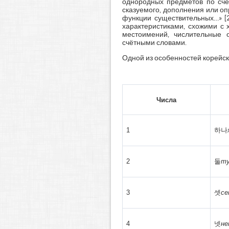
однородных предметов по сче
сказуемого, дополнения или о
функции существительных…» [2
характеристиками, схожими с 
местоимений, числительные 
счётными словами.
Одной из особенностей корейско
Числа
1
하나
2
둘
ту
3
셋
с
4
넷
н