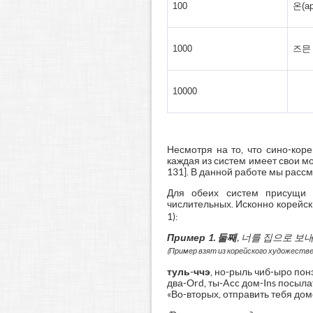
100
온(а
1000
즈믄 
10000
Несмотря на то, что сино-кор
каждая из систем имеет свои м
131]. В данной работе мы расс
Для обеих систем присущи 
числительных. Исконно корейс
1):
Пример 1.
둘째
,
너를
집으로
보
(П
ример взят из корейского художеств
туль-ччэ
, но-рыль чиб-ыро пон
два-Ord, ты-Acc дом-Ins посылат
«Во-вторых, отправить тебя дом