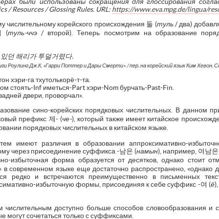
ерах были использованы сокращения для глоссирования согла
s / Resources / Glossing Rules.
URL:
https://www.eva.mpg.de/lingua/res
му числительному корейского происхождения 둘 (
туль
/ два) добавл
 (
туль-ччэ
/ второй). Теперь посмотрим на образование поряд
있던
해리가
투덜거렸다
.
ги Роулинг Дж.К. «Гарри Поттер и Дары Смерти» / пер. на корейский язык Ким Хевон. Сеу
тон хэри-га тхутолькорё-т-та.
м стоять-Inf иметься-Part хэри-Nom бурчать-Past-Fin.
 задней двери, проворчал».
азование сино-корейских порядковых числительных. В данном пр
ковый префикс 제- (
че-
), который также имеет китайское происхожд
зовании порядковых числительных в китайском языке.
стем имеют различия в образовании аппроксимативно-избыточн
рму через присоединение суффикса -남은 (
намын
), например, 여남은 
но-избыточная форма образуется от десятков, однако стоит о
м» в современном языке еще достаточно распространено, «однако 
тся редко и встречаются преимущественно в письменных текста
симативно-избыточную формы, присоединяя к себе суффикс -여 (
ё
)
м числительным доступно больше способов словообразования и с
е могут сочетаться только с суффиксами.