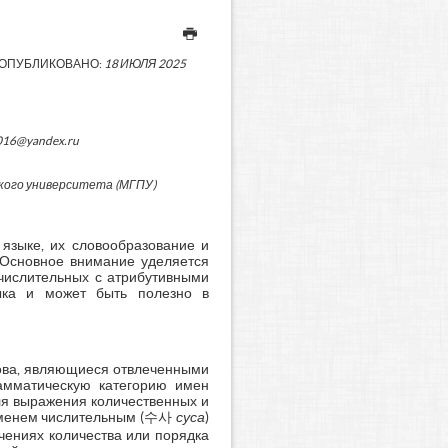
ОПУБЛИКОВАНО:
18 ИЮЛЯ 2025
2016@yandex.ru
кого университета (МГПУ)
языке, их словообразование и
. Основное внимание уделяется
числительных с атрибутивными
зыка и может быть полезно в
лова, являющиеся отвлеченными
рамматическую категорию имен
 для выражения количественных и
«именем числительным (수사
суса
)
чениях количества или порядка