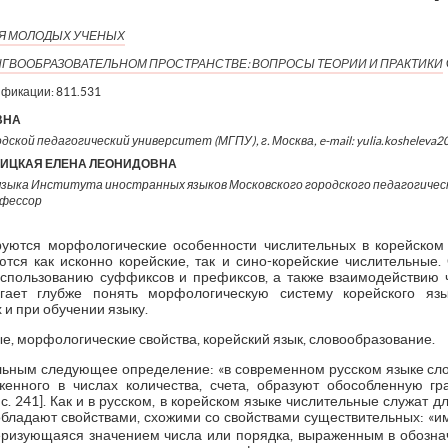
ИЯ МОЛОДЫХ УЧЕНЫХ
НГВООБРАЗОВАТЕЛЬНОМ ПРОСТРАНСТВЕ: ВОПРОСЫ ТЕОРИИ И ПРАКТИКИ
ификации:
811.531
ВНА
дской педагогический университет (МГПУ), г. Москва, e-mail: yulia.kosheleva
НИЦКАЯ ЕЛЕНА ЛЕОНИДОВНА
языка Института иностранных языков Московского городского педагогичес
офессор
уются морфологические особенности числительных в корейском 
тся как исконно корейские, так и сино-корейские числительные
использованию суффиксов и префиксов, а также взаимодействию 
гает глубже понять морфологическую систему корейского я
 и при обучении языку.
е, морфологические свойства, корейский язык, словообразование.
ельным следующее определение: «в современном русском языке с
енного в числах количества, счета, образуют обособленную г
 с. 241]. Как и в русском, в корейском языке числительные служат
 обладают свойствами, схожими со свойствами существительных: 
теризующаяся значением числа или порядка, выраженным в обозна