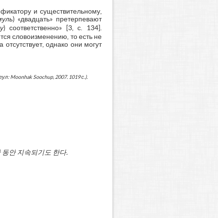
фикатору и существительному,
муль
) «двадцать» претерпевают
у
) соответственно» [3, с. 134].
тся словоизменению, то есть не
отсутствует, однако они могут
л: Moonhak Soochup, 2007. 1019 с.).
간
동안
지속되기도
한다
.