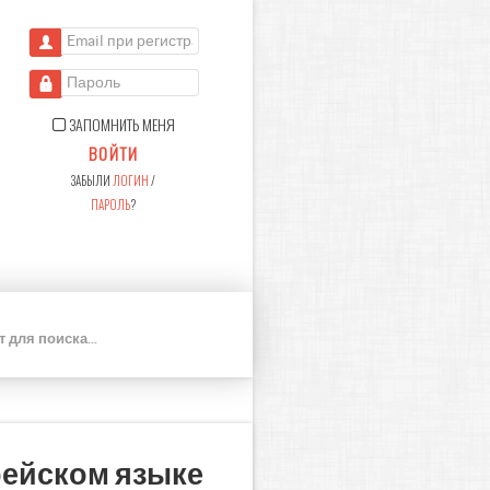
Email при регистрации
Пароль
ЗАПОМНИТЬ МЕНЯ
ВОЙТИ
ЗАБЫЛИ
ЛОГИН
/
ПАРОЛЬ
?
П
О
И
С
К
рейском языке