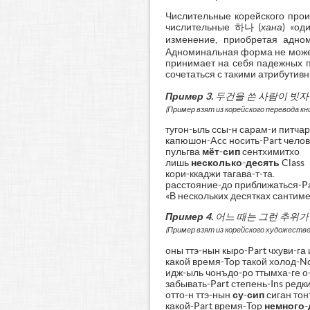
Числительные корейского про
числительные 하나 (
хана
) «од
изменение, приобретая адн
Адноминальная форма не может 
принимает на себя падежных п
сочетаться с такими атрибутивн
Пример 3.
두건을
쓴
사람이
빗자
(Пример взят из корейского перевода кни
тугон-ыль ссы-н сарам-и питчар
капюшон-Acc носить-Part чело
пульгва
мёт-сип
сентхимитхо
лишь
несколько-десять
Class
кори-ккаджи тагава-т-та.
расстояние-до приближаться-Pa
«В нескольких десятках сантим
Пример 4.
어느
때는
그런
추위가
(П
ример взят из корейского художеств
оны ттэ-нын кыро-Part чхуви-га 
какой время-Top такой холод-N
идж-ыль чонъдо-ро ттымха-ге о-
забывать-Part степень-Ins ред
отто-н ттэ-нын
су-сип
сиган тон
какой-Part время-Top
немного-