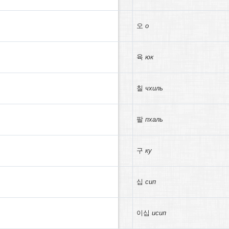
오
о
육
юк
칠
чхиль
팔
пхаль
구
ку
십
сип
이십
исип