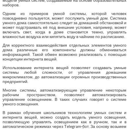
модели умных систем, создаваемые на основе образовательных
наборов.
Одним из примеров умной системы, которой человек
повседневно пользуется, может послужить умный дом. Система
умного дома самостоятельно следит за домашней обстановкой и
может подстраивать её под внешние условия, например, может
включать свет, когда в доме становится темно, управлять
влажностью воздуха или кипятить воду в чайнике по расписанию.
Для корректного взаимодействия отдельных элементов умного
дома различные его компоненты должны обмениваться
информацией. Такой обмен возможно реализовать с помощью
концепции интернета вещей.
Использование интернета вещей позволяет создавать умные
системы любой сложности, от управления домашним
микроклиматом, до автоматизации огромных производственных
предприятий.
Многие системы, автоматизирующие управление некоторым
рабочим пространством, позволяют автоматизировать
управление освещением. В таких случаях говорят о системе
умного освещения.
В рамках обучения школьников технологиям умных систем и
интернета вещей, можно создать модель умного освещения,
позволяющую управлять освещением как в ручном, так и в
автоматическом режимах через Тelegram-бот. За основу возьмем