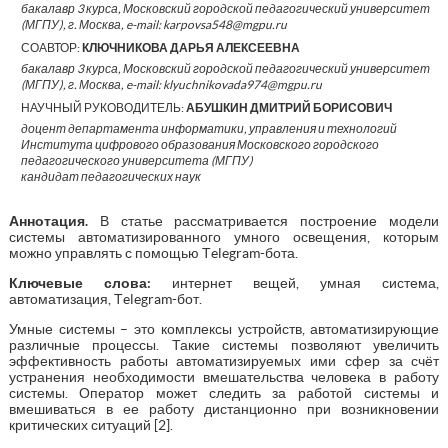
бакалавр 3 курса, Московский городской педагогический университет
(МГПУ), г. Москва, e-mail: karpovsa548@mgpu.ru
СОАВТОР:
КЛЮЧНИКОВА ДАРЬЯ АЛЕКСЕЕВНА
бакалавр 3 курса, Московский городской педагогический университет
(МГПУ), г. Москва, e-mail: klyuchnikovada974@mgpu.ru
НАУЧНЫЙ РУКОВОДИТЕЛЬ:
АБУШКИН ДМИТРИЙ БОРИСОВИЧ
доцент департамента информатики, управления и технологий
Института цифрового образования Московского городского
педагогического университета (МГПУ)
кандидат педагогических наук
Аннотация
.
В статье рассматривается построение модели
системы автоматизированного умного освещения, которым
можно управлять с помощью Тelegram-бота.
Ключевые слова:
интернет вещей, умная система,
автоматизация, Тelegram-бот.
Умные системы – это комплексы устройств, автоматизирующие
различные процессы. Такие системы позволяют увеличить
эффективность работы автоматизируемых ими сфер за счёт
устранения необходимости вмешательства человека в работу
системы. Оператор может следить за работой системы и
вмешиваться в ее работу дистанционно при возникновении
критических ситуаций [2].