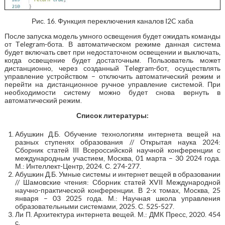
Рис. 16. Функция переключения каналов I2C хаба
После запуска модель умного освещения будет ожидать команды
от Тelegram-бота. В автоматическом режиме данная система
будет включать свет при недостаточном освещении и выключать,
когда освещение будет достаточным. Пользователь может
дистанционно, через созданный Тelegram-бот, осуществлять
управление устройством – отключить автоматический режим и
перейти на дистанционное ручное управление системой. При
необходимости систему можно будет снова вернуть в
автоматический режим.
Список литературы
:
Абушкин Д.Б. Обучение технологиям интернета вещей на
разных ступенях образования // Открытая наука 2024:
Сборник статей III Всероссийской научной конференции с
международным участием, Москва, 01 марта – 30 2024 года.
М.: Интеллект-Центр, 2024. С. 274-277.
Абушкин Д.Б. Умные системы и интернет вещей в образовании
// Шамовские чтения: Сборник статей XVII Международной
научно-практической конференции. В 2-х томах, Москва, 25
января – 03 2025 года. М.: Научная школа управления
образовательными системами, 2025. С. 525-527.
Ли П. Архитектура интернета вещей. М.: ДМК Пресс, 2020. 454
с.