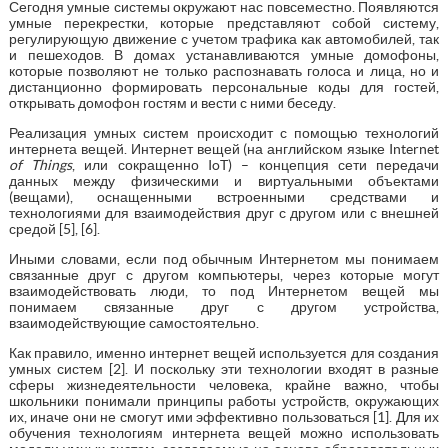
Сегодня умные системы окружают нас повсеместно. Появляются
умные перекрестки, которые представляют собой систему,
регулирующую движение с учетом трафика как автомобилей, так
и пешеходов. В домах устанавливаются умные домофоны,
которые позволяют не только распознавать голоса и лица, но и
дистанционно формировать персональные коды для гостей,
открывать домофон гостям и вести с ними беседу.
Реализация умных систем происходит с помощью технологий
интернета вещей. Интернет вещей (на английском языке Internet
of Things
, или сокращенно IoT) – концепция сети передачи
данных между физическими и виртуальными объектами
(вещами), оснащенными встроенными средствами и
технологиями для взаимодействия друг с другом или с внешней
средой [5], [6].
Иными словами, если под обычным Интернетом мы понимаем
связанные друг с другом компьютеры, через которые могут
взаимодействовать люди, то под Интернетом вещей мы
понимаем связанные друг с другом устройства,
взаимодействующие самостоятельно.
Как правило, именно интернет вещей используется для создания
умных систем [2]. И поскольку эти технологии входят в разные
сферы жизнедеятельности человека, крайне важно, чтобы
школьники понимали принципы работы устройств, окружающих
их, иначе они не смогут ими эффективно пользоваться [1]. Для их
обучения технологиям интернета вещей можно использовать