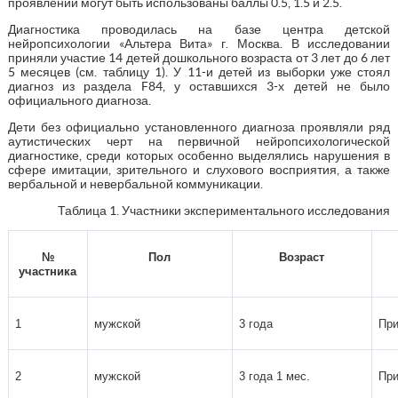
проявлений могут быть использованы баллы 0.5, 1.5 и 2.5.
Диагностика проводилась на базе центра детской
нейропсихологии «Альтера Вита» г. Москва. В исследовании
приняли участие 14 детей дошкольного возраста от 3 лет до 6 лет
5 месяцев (см. таблицу 1). У 11-и детей из выборки уже стоял
диагноз из раздела F84, у оставшихся 3-х детей не было
официального диагноза.
Дети без официально установленного диагноза проявляли ряд
аутистических черт на первичной нейропсихологической
диагностике, среди которых особенно выделялись нарушения в
сфере имитации, зрительного и слухового восприятия, а также
вербальной и невербальной коммуникации.
Таблица 1. Участники экспериментального исследования
№
Пол
Возраст
участника
1
мужской
3 года
При
2
мужской
3 года 1 мес.
При