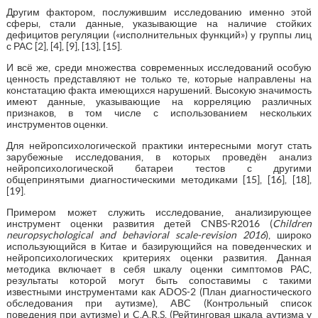
Другим фактором, послужившим исследованию именно этой
сферы, стали данные, указывающие на наличие стойких
дефицитов регуляции («исполнительных функций») у группы лиц
с РАС [2], [4], [9], [13], [15].
И всё же, среди множества современных исследований особую
ценность представляют не только те, которые направлены на
констатацию факта имеющихся нарушений. Высокую значимость
имеют данные, указывающие на корреляцию различных
признаков, в том числе с использованием нескольких
инструментов оценки.
Для нейропсихологической практики интересными могут стать
зарубежные исследования, в которых проведён анализ
нейропсихологической батареи тестов с другими
общепринятыми диагностическими методиками [15], [16], [18],
[19].
Примером может служить исследование, анализирующее
инструмент оценки развития детей CNBS-R2016 (
Children
neuropsychological and behavioral scale-revision 2016
), широко
использующийся в Китае и базирующийся на поведенческих и
нейропсихологических критериях оценки развития. Данная
методика включает в себя шкалу оценки симптомов РАС,
результаты которой могут быть сопоставимы с такими
известными инструментами как ADOS-2 (План диагностического
обследования при аутизме), ABC (Контрольный список
поведения при аутизме) и C.A.R.S. (Рейтинговая шкала аутизма у