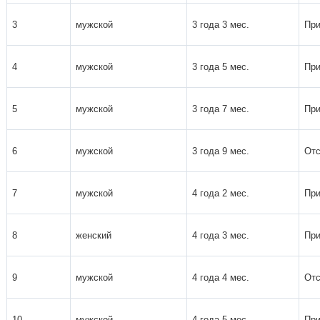
3
мужской
3 года 3 мес.
При
4
мужской
3 года 5 мес.
При
5
мужской
3 года 7 мес.
При
6
мужской
3 года 9 мес.
Отс
7
мужской
4 года 2 мес.
При
8
женский
4 года 3 мес.
При
9
мужской
4 года 4 мес.
Отс
10
мужской
4 года 5 мес.
При