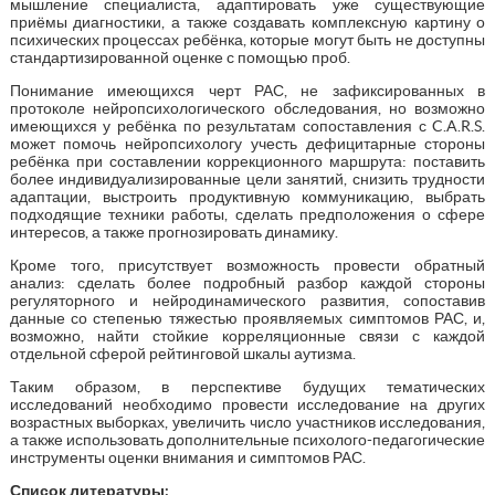
мышление специалиста, адаптировать уже существующие
приёмы диагностики, а также создавать комплексную картину о
психических процессах ребёнка, которые могут быть не доступны
стандартизированной оценке с помощью проб.
Понимание имеющихся черт РАС, не зафиксированных в
протоколе нейропсихологического обследования, но возможно
имеющихся у ребёнка по результатам сопоставления с C.A.R.S.
может помочь нейропсихологу учесть дефицитарные стороны
ребёнка при составлении коррекционного маршрута: поставить
более индивидуализированные цели занятий, снизить трудности
адаптации, выстроить продуктивную коммуникацию, выбрать
подходящие техники работы, сделать предположения о сфере
интересов, а также прогнозировать динамику.
Кроме того, присутствует возможность провести обратный
анализ: сделать более подробный разбор каждой стороны
регуляторного и нейродинамического развития, сопоставив
данные со степенью тяжестью проявляемых симптомов РАС, и,
возможно, найти стойкие корреляционные связи с каждой
отдельной сферой рейтинговой шкалы аутизма.
Таким образом, в перспективе будущих тематических
исследований необходимо провести исследование на других
возрастных выборках, увеличить число участников исследования,
а также использовать дополнительные психолого-педагогические
инструменты оценки внимания и симптомов РАС.
Список литературы: