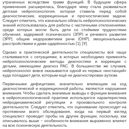
утраченных вследствие травм функций. В будущем сфера
применения расширялась, благодаря чему стала развиваться
детская нейропсихология, которая ставила перед собой
диагностические, коррекционные и прогностические задачи.
Следует отметить, что изначально область нейропсихологических
знаний использовалась для работы с частичными отклонениями,
среди которых могли быть дети со стойкими трудностями
обучения, задержкой психического (ЗПР) и речевого развития
(ЗРР), общим недоразвитием речи (ОНР), эмоциональными
расстройствами и даже одарённостью [1], [9].
Однако в практической деятельности специалисты всё чаще
сталкиваются с ситуациями, в которых необходимо применять
нейропсихологические методы диагностики и коррекции с
детьми, имеющими диагноз РАС. В большинстве же случаев,
нейропсихолог вовсе оказывается одной из первых «инстанций»
куда попадают дети, которым ещё не диагностирован аутизм.
Первичными дефицитами, значительно влияющим на ход
диагностической и коррекционной работы, являются нарушения
внимания. Чтобы сделать значимые выводы о функции внимания
в нейропсихологической практике используется характеристика
нейродинамической регуляции и произвольного контроля
деятельности. Следует отметить, что оценивание происходит на
протяжении всего обследования, когда на первый взгляд
специалист проводит пробы на другие функции, поскольку, как
описывалось выше – особенности внимания выраженно влияют
на всю психическую деятельность.