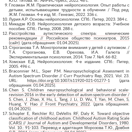
Ю.О. Титова. М.: АЙРИС-пресс, 2022. 48 с.
Глозман Ж.М. Практическая нейропсихология. Опыт работы с
детьми, испытывающими трудности в обучении / Под ред.
Ж.М. Глозман. 4-е изд. М.: Генезис, 2022. 336 с.
Лурия А.Р. Основы нейропсихологии. СПб.: Питер, 2023. 384 с.
Микадзе Ю.В. Нейропсихология детского возраста: Учебное
пособие. СПб.: Питер, 2008. 288 с.
Расстройства аутистического спектра: клинические
рекомендации // Российское общество психиатров, 2015
(сайт)
. (дата обращения: 01.04.2025).
Строганова Т.А. Монотропизм внимания у детей с аутизмом. /
Т.А. Строганова, Е.В. Орехова, И.А. Галюта //
Экспериментальная психология, 2014. Том 7. №4. 66-82.
Хомская Е.Д. Нейропсихология: 4-е издание. СПб.: Питер,
2005. 496 с.
Braconnier M.L., Siper P.M. Neuropsychological Assessment in
Autism Spectrum Disorder // Curr Psychiatry Rep, 2021. Vol. 23.
URL:
https://doi.org/10.1007/s11920-021-01277-1
(дата
обращения: 01.04.2025).
Chen S. Children neuropsychological and behavioral scale-
revision 2016 in the early detection of autism spectrum disorder /
S. Chen, J. Zhao, X. Hu, L. Tang, J. Li, D. Wu, T. Yan, M. Chen, S,
Huang, Y. Hao // Front Psychiatry, 2022
. (дата обращения:
01.04.2025).
Schopler E, Reichler RJ, DeVellis RF, Daly K. Toward objective
classification of childhood autism: Childhood Autism Rating Scale
(CARS) // Journal of Autism and Developmental Disorders, 1980.
Vol. 10.: 91-103. Перевод и адаптация Морозова Т.Ю., Довбня