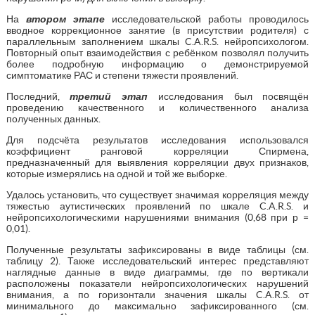
На
втором этапе
исследовательской работы проводилось
вводное коррекционное занятие (в присутствии родителя) с
параллельным заполнением шкалы C.A.R.S. нейропсихологом.
Повторный опыт взаимодействия с ребёнком позволял получить
более подробную информацию о демонстрируемой
симптоматике РАС и степени тяжести проявлений.
Последний,
третий этап
исследования был посвящён
проведению качественного и количественного анализа
полученных данных.
Для подсчёта результатов исследования использовался
коэффициент ранговой корреляции Спирмена,
предназначенный для выявления корреляции двух признаков,
которые измерялись на одной и той же выборке.
Удалось установить, что существует значимая корреляция между
тяжестью аутистических проявлений по шкале C.A.R.S. и
нейропсихологическими нарушениями внимания (0,68 при р =
0,01).
Полученные результаты зафиксированы в виде таблицы (см.
таблицу 2). Также исследовательский интерес представляют
наглядные данные в виде диаграммы, где по вертикали
расположены показатели нейропсихологических нарушений
внимания, а по горизонтали значения шкалы C.A.R.S. от
минимального до максимально зафиксированного (см.