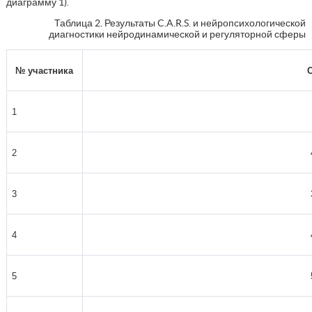
диаграмму 1).
Таблица 2. Результаты C.A.R.S. и нейропсихологической
диагностики нейродинамической и регуляторной сферы
№ участника
1
2
3
4
5