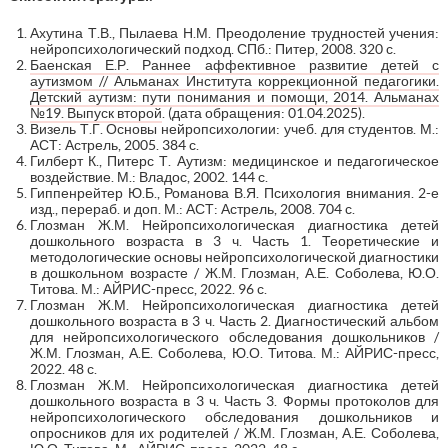
Ахутина Т.В., Пылаева Н.М. Преодоление трудностей учения:
нейропсихологический подход. СПб.: Питер, 2008. 320 с.
Баенская Е.Р. Раннее аффективное развитие детей с
аутизмом // Альманах Института коррекционной педагогики.
Детский аутизм: пути понимания и помощи, 2014. Альманах
№19. Выпуск второй
. (дата обращения: 01.04.2025).
Визель Т.Г. Основы нейропсихологии: учеб. для студентов. М.:
АСТ: Астрель, 2005. 384 с.
Гилберт К., Питерс Т. Аутизм: медицинское и педагогическое
воздействие. М.: Владос, 2002. 144 с.
Гиппенрейтер Ю.Б., Романова В.Я. Психология внимания. 2-е
изд., перераб. и доп. М.: АСТ: Астрель, 2008. 704 с.
Глозман Ж.М. Нейропсихологическая диагностика детей
дошкольного возраста в 3 ч. Часть 1. Теоретические и
методологические основы нейропсихологической диагностики
в дошкольном возрасте / Ж.М. Глозман, А.Е. Соболева, Ю.О.
Титова. М.: АЙРИС-пресс, 2022. 96 с.
Глозман Ж.М. Нейропсихологическая диагностика детей
дошкольного возраста в 3 ч. Часть 2. Диагностический альбом
для нейропсихологического обследования дошкольников /
Ж.М. Глозман, А.Е. Соболева, Ю.О. Титова. М.: АЙРИС-пресс,
2022. 48 с.
Глозман Ж.М. Нейропсихологическая диагностика детей
дошкольного возраста в 3 ч. Часть 3. Формы протоколов для
нейропсихологического обследования дошкольников и
опросников для их родителей / Ж.М. Глозман, А.Е. Соболева,