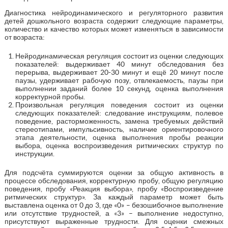
Диагностика нейродинамического и регуляторного развития
детей дошкольного возраста содержит следующие параметры,
количество и качество которых может изменяться в зависимости
от возраста:
Нейродинамическая регуляция состоит из оценки следующих
показателей: выдерживает 40 минут обследования без
перерыва, выдерживает 20-30 минут и ещё 20 минут после
паузы, удерживает рабочую позу, отвлекаемость, паузы при
выполнении заданий более 10 секунд, оценка выполнения
корректурной пробы.
Произвольная регуляция поведения состоит из оценки
следующих показателей: следование инструкциям, полевое
поведение, расторможенность, замена требуемых действий
стереотипами, импульсивность, наличие ориентировочного
этапа деятельности, оценка выполнения пробы реакции
выбора, оценка воспроизведения ритмических структур по
инструкции.
Для подсчёта суммируются оценки за общую активность в
процессе обследования, корректурную пробу, общую регуляцию
поведения, пробу «Реакция выбора», пробу «Воспроизведение
ритмических структур». За каждый параметр может быть
выставлена оценка от 0 до 3, где «0» – безошибочное выполнение
или отсутствие трудностей, а «3» – выполнение недоступно,
присутствуют выраженные трудности. Для оценки смежных