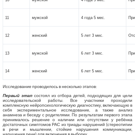
11
мужской
4 года 5 мес.
При
12
женский
5 лет 3 мес.
Отс
13
мужской
6 лет 3 мес.
При
14
женский
6 лет 5 мес.
При
Исследование проводилось в несколько этапов:
Первый этап
состоял из отбора детей, подходящих для цели
исследовательской работы. Все участники проходили
комплексную нейропсихологическую диагностику, включающую в
себя экспериментальное исследование, а также анализ
анамнеза и беседу с родителями. По результатам первого этапа
принималось решение о наличии или отсутствии у ребёнка
достаточных симптомов РАС из триады нарушений (стереотипии
в речи и мышлении, стойкие нарушения коммуникации,
нарушения речи) для включения в выборку.