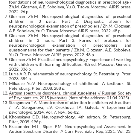
foundations of neuropsychological diagnostics in preschool age /
Zh.M. Glozman, A.E. Soboleva, Yu.O. Titova. Moscow: AIRIS-press,
2022. 96 p.
Glozman Zh.M. Neuropsychological diagnostics of preschool
children in 3 parts. Part 2. Diagnostic album for
neuropsychological examination of preschoolers / Zh.M. Glozman,
A.E. Soboleva, Yu.O. Titova. Moscow: AIRIS-press, 2022. 48 p.
Glozman Zh.M. Neuropsychological diagnostics of preschool
children in 3 hours. Part 3. Forms of protocols for
neuropsychological examination of preschoolers and
questionnaires for their parents / Zh.M. Glozman, A.E. Soboleva,
Yu.O. Titova. Moscow: AIRIS-press, 2022. 48 p.
Glozman Zh.M. Practical neuropsychology. Experience of working
with children with learning difficulties. 4th ed. Moscow: Genesis,
2022. 336 p.
Luria A.R. Fundamentals of neuropsychology. St. Petersburg: Piter,
2023. 384 p.
Mikadze Yu.V. Neuropsychology of childhood: A textbook. St.
Petersburg: Piter, 2008. 288 p.
Autism spectrum disorders: clinical guidelines // Russian Society
of Psychiatrists, 2015 (website)
. (date of the address: 01.04.2025).
Stroganova T.A. Monotropism of attention in children with autism.
/ T.A. Stroganova, E.V. Orekhova, I.A. Galyuta // Experimental
psychologyо, 2014. Vol. 7. №4.: 66-82.
Khomskaya E.D. Neuropsychology: 4th edition. St. Petersburg:
Piter, 2005. 496 p.
Braconnier M.L., Siper P.M. Neuropsychological Assessment in
Autism Spectrum Disorder // Curr Psychiatry Rep, 2021. Vol. 23.