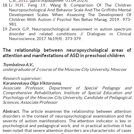
С.В., 2011
. (дата обращения: 01.04.2025).
Li H.H., Feng J.Y., Wang B. Comparison Of The Children
Neuropsychological And Behavior Scale And The Griffiths Mental
Development Scales When Assessing The Development Of
Children With Autism // Psychol Res Behav Manag, 2019.: 973-
981.
Zwick G.P., Neuropsychological assessment in autism spectrum
disorder and related conditions // Dialogues in Clinical
Neuroscience, 2017. №19(4).: 373-379.
The relationship between neuropsychological areas of
attention and manifestations of ASD in preschool children
Tsymbalova A.V.,
undergraduate of 2 course of the Moscow City University, Moscow
Research supervisor:
Karanevskaya Olga Viktorovna,
Associate Professor, Department of Special Pedagogy and
Comprehensive Rehabilitation, Institute of Special Education and
Psychology of the Moscow City University, Candidate of Pedagogical
Sciences, Associate Professor
Abstract.
The article examines the relationship between attention
disorders in the context of neuropsychological examination and the
severity of autism manifestations. The attention indicator is key in
psychological and pedagogical work, and in practical activities it has
been noted that severe attention disorders are characteristic of cases