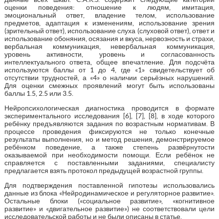
оценки поведения: отношение к людям, имитация,
эмоциональный ответ, владение телом, использование
предметов, адаптация к изменениям, использование зрения
(зрительный ответ), использование слуха (слуховой ответ), ответ и
использование обоняния, осязания и вкуса, нервозность и страхи,
вербальная коммуникация, невербальная коммуникация,
уровень активности, уровень и согласованность
интеллектуального ответа, общее впечатление. Для подсчёта
используются баллы от 1 до 4, где «1» свидетельствует об
отсутствии трудностей, а «4» о наличии серьёзных нарушений.
Для оценки смежных проявлений могут быть использованы
баллы 1.5, 2.5 или 3.5.
Нейропсихологическая диагностика проводится в формате
экспериментального исследования [6], [7], [8], в ходе которого
ребёнку предъявляются задания по возрастным нормативам. В
процессе проведения фиксируются не только конечные
результаты выполнения, но и метод решения, демонстрируемое
ребёнком поведение, а также степень развёрнутости
оказываемой при необходимости помощи. Если ребёнок не
справляется с поставленными заданиями, специалисту
предлагается взять протокол предыдущей возрастной группы.
Для подтверждения поставленной гипотезы использовались
данные из блока «Нейродинамическое и регуляторное развитие».
Остальные блоки («социальное развитие», «когнитивное
развитие» и «двигательное развитие») не соответствовали цели
исследовательской работы и не были описаны в статье.