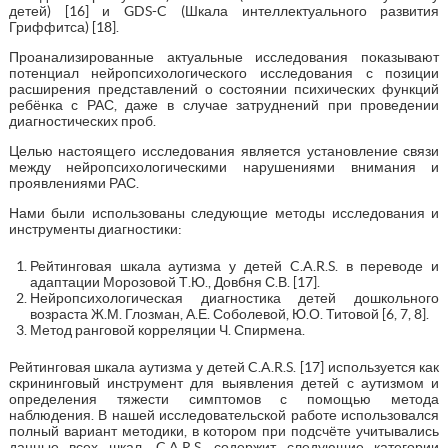
детей) [16] и GDS-C (Шкала интеллектуального развития
Гриффитса) [18].
Проанализированные актуальные исследования показывают
потенциал нейропсихологического исследования с позиции
расширения представлений о состоянии психических функций
ребёнка с РАС, даже в случае затруднений при проведении
диагностических проб.
Целью настоящего исследования является установление связи
между нейропсихологическими нарушениями внимания и
проявлениями РАС.
Нами были использованы следующие методы исследования и
инструменты диагностики:
Рейтинговая шкала аутизма у детей C.A.R.S. в переводе и
адаптации Морозовой Т.Ю., Довбня С.В. [17].
Нейропсихологическая диагностика детей дошкольного
возраста Ж.М. Глозман, А.Е. Соболевой, Ю.О. Титовой [6, 7, 8].
Метод ранговой корреляции Ч. Спирмена.
Рейтинговая шкала аутизма у детей C.A.R.S. [17] используется как
скрининговый инструмент для выявления детей с аутизмом и
определения тяжести симптомов с помощью метода
наблюдения. В нашей исследовательской работе использовался
полный вариант методики, в котором при подсчёте учитывались
данные всех шкал. C.A.R.S. содержит следующие категории