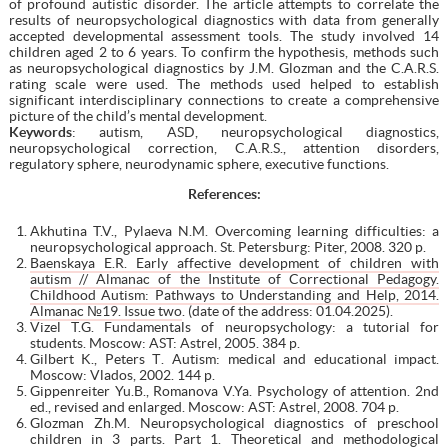
of profound autistic disorder. The article attempts to correlate the
results of neuropsychological diagnostics with data from generally
accepted developmental assessment tools. The study involved 14
children aged 2 to 6 years. To confirm the hypothesis, methods such
as neuropsychological diagnostics by J.M. Glozman and the C.A.R.S.
rating scale were used. The methods used helped to establish
significant interdisciplinary connections to create a comprehensive
picture of the child’s mental development.
Keywords
: autism, ASD, neuropsychological diagnostics,
neuropsychological correction, C.A.R.S., attention disorders,
regulatory sphere, neurodynamic sphere, executive functions.
References:
Akhutina T.V., Pylaeva N.M. Overcoming learning difficulties: a
neuropsychological approach. St. Petersburg: Piter, 2008. 320 p.
Baenskaya E.R. Early affective development of children with
autism // Almanac of the Institute of Correctional Pedagogy.
Childhood Autism: Pathways to Understanding and Help, 2014.
Almanac №19. Issue two
. (date of the address: 01.04.2025).
Vizel T.G. Fundamentals of neuropsychology: a tutorial for
students. Moscow: AST: Astrel, 2005. 384 p.
Gilbert K., Peters Т. Autism: medical and educational impact.
Moscow: Vlados, 2002. 144 p.
Gippenreiter Yu.B., Romanova V.Ya. Psychology of attention. 2nd
ed., revised and enlarged. Moscow: AST: Astrel, 2008. 704 p.
Glozman Zh.M. Neuropsychological diagnostics of preschool
children in 3 parts. Part 1. Theoretical and methodological