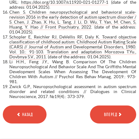
URL:
https://doi.org/10.1007/s11920-021-01277-1
(date of the
address: 01.04.2025).
Chen S. Children neuropsychological and behavioral scale-
revision 2016 in the early detection of autism spectrum disorder /
S. Chen, J. Zhao, X. Hu, L. Tang, J. Li, D. Wu, T. Yan, M. Chen, S,
Huang, Y. Hao // Front Psychiatry, 2022
. (date of the address:
01.04.2025).
Schopler E, Reichler RJ, DeVellis RF, Daly K. Toward objective
classification of childhood autism: Childhood Autism Rating Scale
(CARS) // Journal of Autism and Developmental Disorders, 1980.
Vol. 10.: 91-103. Translation and adaptation Morozova T.Yu.,
Dovbnya S.V., 2011
. (date of the address: 01.04.2025).
Li H.H., Feng J.Y., Wang B. Comparison Of The Children
Neuropsychological And Behavior Scale And The Griffiths Mental
Development Scales When Assessing The Development Of
Children With Autism // Psychol Res Behav Manag, 2019.: 973-
981.
Zwick G.P., Neuropsychological assessment in autism spectrum
disorder and related conditions // Dialogues in Clinical
Neuroscience, 2017. №19(4).: 373-379.
НАЗАД
ВПЕРЕД