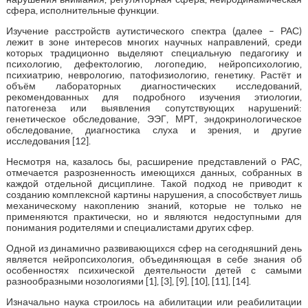
сфера, исполнительные функции.
Изучение расстройств аутистического спектра (далее – РАС)
лежит в зоне интересов многих научных направлений, среди
которых традиционно выделяют специальную педагогику и
психологию, дефектологию, логопедию, нейропсихологию,
психиатрию, неврологию, патофизиологию, генетику. Растёт и
объём лабораторных диагностических исследований,
рекомендованных для подробного изучения этиологии,
патогенеза или выявления сопутствующих нарушений:
генетическое обследование, ЭЭГ, МРТ, эндокринологическое
обследование, диагностика слуха и зрения, и другие
исследования [12].
Несмотря на, казалось бы, расширение представлений о РАС,
отмечается разрозненность имеющихся данных, собранных в
каждой отдельной дисциплине. Такой подход не приводит к
созданию комплексной картины нарушения, а способствует лишь
механическому накоплению знаний, которые не только не
применяются практически, но и являются недоступными для
понимания родителями и специалистами других сфер.
Одной из динамично развивающихся сфер на сегодняшний день
является нейропсихология, объединяющая в себе знания об
особенностях психической деятельности детей с самыми
разнообразными нозологиями [1], [3], [9], [10], [11], [14].
Изначально наука строилось на абилитации или реабилитации