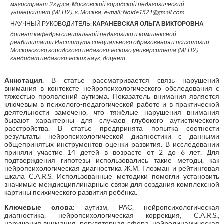
магистрант 2 курса, Московский городской педагогический
университет (МГПУ), г. Москва, e-mail: Nolde1521@gmail.com
НАУЧНЫЙ РУКОВОДИТЕЛЬ:
КАРАНЕВСКАЯ ОЛЬГА ВИКТОРОВНА
доцент кафедры специальной педагогики и комплексной
реабилитации Института специального образования и психологии
Московского городского педагогического университета (МГПУ)
кандидат педагогических наук, доцент
Аннотация.
В статье рассматривается связь нарушений
внимания в контексте нейропсихологического обследования с
тяжестью проявлений аутизма. Показатель внимания является
ключевым в психолого-педагогической работе и в практической
деятельности замечено, что тяжёлые нарушения внимания
бывают характерны для случаев глубокого аутистического
расстройства. В статье предпринята попытка соотнести
результаты нейропсихологической диагностики с данными
общепринятых инструментов оценки развития. В исследовании
приняли участие 14 детей в возрасте от 2 до 6 лет. Для
подтверждения гипотезы использовались такие методы, как
нейропсихологическая диагностика Ж.М. Глозман и рейтинговая
шкала C.A.R.S. Использованные методики помогли установить
значимые междисциплинарные связи для создания комплексной
картины психического развития ребёнка.
Ключевые слова:
аутизм, РАС, нейропсихологическая
диагностика, нейропсихологическая коррекция, C.A.R.S.,
нарушения внимания, регуляторная сфера, нейродинамическая