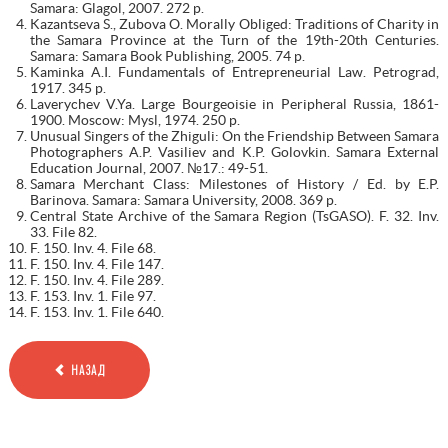
Samara: Glagol, 2007. 272 p.
Kazantseva S., Zubova O. Morally Obliged: Traditions of Charity in
the Samara Province at the Turn of the 19th-20th Centuries.
Samara: Samara Book Publishing, 2005. 74 p.
Kaminka A.I. Fundamentals of Entrepreneurial Law. Petrograd,
1917. 345 p.
Laverychev V.Ya. Large Bourgeoisie in Peripheral Russia, 1861-
1900. Moscow: Mysl, 1974. 250 p.
Unusual Singers of the Zhiguli: On the Friendship Between Samara
Photographers A.P. Vasiliev and K.P. Golovkin. Samara External
Education Journal, 2007. №17.: 49-51.
Samara Merchant Class: Milestones of History / Ed. by E.P.
Barinova. Samara: Samara University, 2008. 369 p.
Central State Archive of the Samara Region (TsGASO). F. 32. Inv.
33. File 82.
F. 150. Inv. 4. File 68.
F. 150. Inv. 4. File 147.
F. 150. Inv. 4. File 289.
F. 153. Inv. 1. File 97.
F. 153. Inv. 1. File 640.
НАЗАД