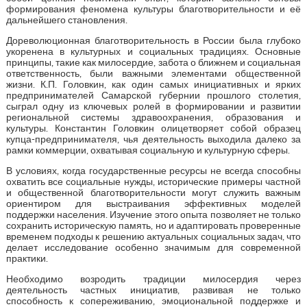
формирования феномена культуры благотворительности и её
дальнейшего становления.
Дореволюционная благотворительность в России была глубоко
укоренена в культурных и социальных традициях. Основные
принципы, такие как милосердие, забота о ближнем и социальная
ответственность, были важными элементами общественной
жизни. К.П. Головкин, как один самых инициативных и ярких
предпринимателей Самарской губернии прошлого столетия,
сыграл одну из ключевых ролей в формировании и развитии
региональной системы здравоохранения, образования и
культуры. Константин Головкин олицетворяет собой образец
купца-предпринимателя, чья деятельность выходила далеко за
рамки коммерции, охватывая социальную и культурную сферы.
В условиях, когда государственные ресурсы не всегда способны
охватить все социальные нужды, исторические примеры частной
и общественной благотворительности могут служить важным
ориентиром для выстраивания эффективных моделей
поддержки населения. Изучение этого опыта позволяет не только
сохранить историческую память, но и адаптировать проверенные
временем подходы к решению актуальных социальных задач, что
делает исследование особенно значимым для современной
практики.
Необходимо возродить традиции милосердия через
деятельность частных инициатив, развивая не только
способность к сопереживанию, эмоциональной поддержке и