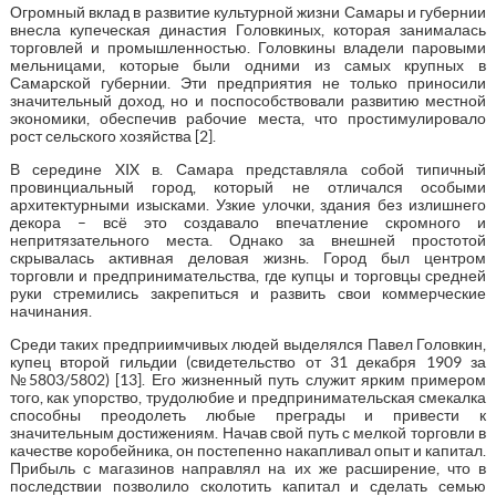
Огромный вклад в развитие культурной жизни Самары и губернии
внесла купеческая династия Головкиных, которая занималась
торговлей и промышленностью. Головкины владели паровыми
мельницами, которые были одними из самых крупных в
Самарской губернии. Эти предприятия не только приносили
значительный доход, но и поспособствовали развитию местной
экономики, обеспечив рабочие места, что простимулировало
рост сельского хозяйства [2].
В середине XIX в. Самара представляла собой типичный
провинциальный город, который не отличался особыми
архитектурными изысками. Узкие улочки, здания без излишнего
декора – всё это создавало впечатление скромного и
непритязательного места. Однако за внешней простотой
скрывалась активная деловая жизнь. Город был центром
торговли и предпринимательства, где купцы и торговцы средней
руки стремились закрепиться и развить свои коммерческие
начинания.
Среди таких предприимчивых людей выделялся Павел Головкин,
купец второй гильдии (свидетельство от 31 декабря 1909 за
№5803/5802) [13]. Его жизненный путь служит ярким примером
того, как упорство, трудолюбие и предпринимательская смекалка
способны преодолеть любые преграды и привести к
значительным достижениям. Начав свой путь с мелкой торговли в
качестве коробейника, он постепенно накапливал опыт и капитал.
Прибыль с магазинов направлял на их же расширение, что в
последствии позволило сколотить капитал и сделать семью