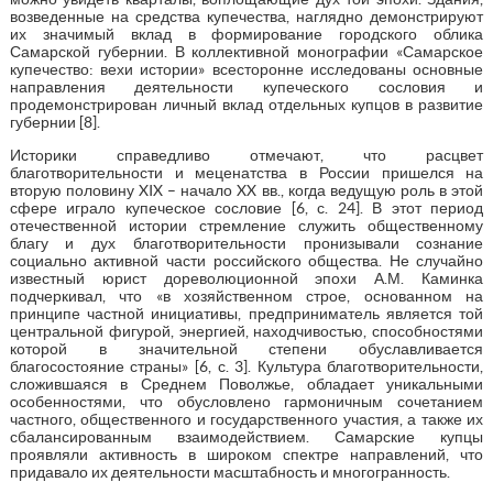
возведенные на средства купечества, наглядно демонстрируют
их значимый вклад в формирование городского облика
Самарской губернии. В коллективной монографии «Самарское
купечество: вехи истории» всесторонне исследованы основные
направления деятельности купеческого сословия и
продемонстрирован личный вклад отдельных купцов в развитие
губернии [8].
Историки справедливо отмечают, что расцвет
благотворительности и меценатства в России пришелся на
вторую половину XIX – начало XX вв., когда ведущую роль в этой
сфере играло купеческое сословие [6, с. 24]. В этот период
отечественной истории стремление служить общественному
благу и дух благотворительности пронизывали сознание
социально активной части российского общества. Не случайно
известный юрист дореволюционной эпохи А.М. Каминка
подчеркивал, что «в хозяйственном строе, основанном на
принципе частной инициативы, предприниматель является той
центральной фигурой, энергией, находчивостью, способностями
которой в значительной степени обуславливается
благосостояние страны» [6, с. 3]. Культура благотворительности,
сложившаяся в Среднем Поволжье, обладает уникальными
особенностями, что обусловлено гармоничным сочетанием
частного, общественного и государственного участия, а также их
сбалансированным взаимодействием. Самарские купцы
проявляли активность в широком спектре направлений, что
придавало их деятельности масштабность и многогранность.