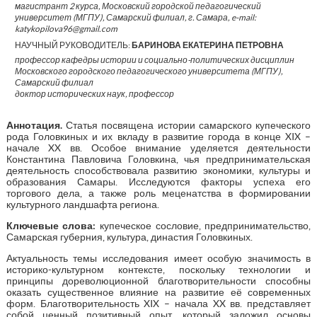
магистрант 2 курса, Московский городской педагогический
университет (МГПУ), Самарский филиал, г. Самара, e-mail:
katykopilova96@gmail.com
НАУЧНЫЙ РУКОВОДИТЕЛЬ:
БАРИНОВА ЕКАТЕРИНА ПЕТРОВНА
профессор кафедры истории и социально-политических дисциплин
Московского городского педагогического университета (МГПУ),
Самарский филиал
доктор исторических наук, профессор
Аннотация.
Статья посвящена истории самарского купеческого
рода Головкиных и их вкладу в развитие города в конце XIX –
начале XX вв. Особое внимание уделяется деятельности
Константина Павловича Головкина, чья предпринимательская
деятельность способствовала развитию экономики, культуры и
образования Самары. Исследуются факторы успеха его
торгового дела, а также роль меценатства в формировании
культурного ландшафта региона.
Ключевые слова:
купеческое сословие, предпринимательство,
Самарская губерния, культура, династия Головкиных.
Актуальность темы исследования имеет особую значимость в
историко-культурном контексте, поскольку технологии и
принципы дореволюционной благотворительности способны
оказать существенное влияние на развитие её современных
форм. Благотворительность XIX – начала XX вв. представляет
собой ценный позитивный опыт, который заложил основы