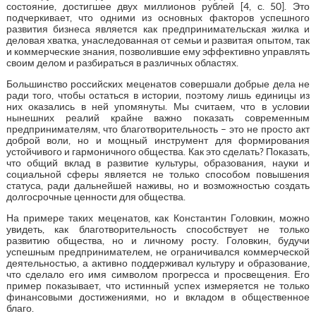
состояние, достигшее двух миллионов рублей [4, с. 50]. Это
подчеркивает, что одними из основных факторов успешного
развития бизнеса является как предпринимательская жилка и
деловая хватка, унаследованная от семьи и развитая опытом, так
и коммерческие знания, позволившие ему эффективно управлять
своим делом и разбираться в различных областях.
Большинство российских меценатов совершали добрые дела не
ради того, чтобы остаться в истории, поэтому лишь единицы из
них оказались в ней упомянуты. Мы считаем, что в условии
нынешних реалий крайне важно показать современным
предпринимателям, что благотворительность – это не просто акт
доброй воли, но и мощный инструмент для формирования
устойчивого и гармоничного общества. Как это сделать? Показать,
что общий вклад в развитие культуры, образования, науки и
социальной сферы является не только способом повышения
статуса, ради дальнейшей наживы, но и возможностью создать
долгосрочные ценности для общества.
На примере таких меценатов, как Константин Головкин, можно
увидеть, как благотворительность способствует не только
развитию общества, но и личному росту. Головкин, будучи
успешным предпринимателем, не ограничивался коммерческой
деятельностью, а активно поддерживал культуру и образование,
что сделало его имя символом прогресса и просвещения. Его
пример показывает, что истинный успех измеряется не только
финансовыми достижениями, но и вкладом в общественное
благо.