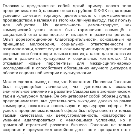
Головкины представляют собой яркий пример нового типа
предпринимателей, сложившегося на рубеже XIX-XX вв., которые
успешно сочетали торговую деятельность с промышленным
производством, извлекая из этого как личную выгоду, так и пользу
для общества. Их деятельность демонстрирует, как
коммерческий успех может быть гармонично совмещён с
социальной ответственностью и вкладом в развитие региона.
Опыт дореволюционной благотворительности, основанный на
принципах милосердия, социальной ответственности и
взаимопомощи, может служить важным ориентиром для развития
современных благотворительных практик, а также для анализа их
роли в различных культурных и социальных контекстах. Это
открывает новые перспективы для междисциплинарных
исследований и способствует обогащению научного дискурса в
области социальной истории и культурологии.
Можно сделать вывод о том, что Константин Павлович Головкин
был выдающейся личностью, чья деятельность оказала
значительное влияние на развитие Самары как в экономическом,
так и в культурном плане. Он олицетворяет собой образец купца-
предпринимателя, чья деятельность выходила далеко за рамки
коммерции, охватывая социальную и культурную сферы. Его
успех в предпринимательской сфере был обусловлен не только
такими качествами, как целеустремлённость, новаторство и
умением адаптироваться к меняющимся условиям, но и
грамотной стратегией развития бизнеса. Головкин не только
сохранил и приумножил семейное дело, но и превратил его в