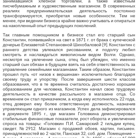
занимавшийся хлебной торговлей, а также известным
писчебумажным и художественным магазином. В современных
реалиях предпринимательская деятельность постоянно
трансформируется, приобретая новые особенности. Тем не
менее, при ведении бизнеса крайне важно учитывать и опираться
на накопленный опыт предыдущих поколений.
Так главным помощником в бизнесе стал его старший сын
Константин, появившийся на свет в 1871 г. от брака с купеческой
дочерью Елизаветой Степановной Шихобаловой [9]. Константин с
раннего детства увлекался рисованием, и подолгу любил
смотреть и наслаждаться живописным видом Волги. Однако,
несмотря на увлечение сына, отец был убежден, что именно
старший сын обязан в будущем взять на себя ответственность за
управление семейными магазинами. Таким образом, Константин
прошел путь «от низов к вершинам» исключительно благодаря
своему труду и упорству. После завершения шести классов
образования, что в те времена считалось достаточно хорошим
образованием для человека, Константин начал свою трудовую
деятельность в качестве рассыльного в магазине отца. Со
временем он стал приказчиком, а когда ему исполнилось 22 года,
отец доверил ему более ответственную должность, назначив
управляющим одного из магазинов. Успех дела зафиксировался
в документе 1895 г., где магазин Головкина демонстрировал
стабильные финансовые показатели, рост оборота и увеличение
спроса на товары: «Головкин П.И. Самарский 2 гильдии купец,
свидет. №2912. Магазин с продажей обоев, картин, письмен.
принадлежностей во 2 части, Панская 32, соб. дом. Помещение –