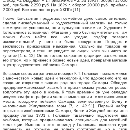
1, вход –1, кладовая – 1, приказчиков – 2. За 1895 г. оборот 15.000
руб., прибыль 2.250 руб. На 1896 г. оборот 20.000 руб., прибыль
2.000 руб. Все заполнено рукой КПГ» [11].
Позже Константин продолжил семейное дело самостоятельно,
сделав писчебумажный и художественный магазин не только
коммерчески успешным, но и культурно значимым. Художник Н.
Котельников вспоминал: «Магазин у него был изумительный. Там
можно было найти все, что угодно, подбор товаров
исключительный, у него не было конкурентов. Порядок и
вежливость приказчиков изысканная. Сколько вы товаров ни
пересмотрели, и тени не увидите на лицах, хотя вы ничего не
купите» [1, с. 12]. Он не только сохранил традиции, заложенные
его отцом, но и привнёс в бизнес новые идеи, превратив магазин
в центр художественной жизни Самары.
Во время своих заграничных поездок К.П. Головкин познакомился
с множеством новых идей и технологий, что вдохновило его на
создание открыток с видами родного города Самары. Обладая
предпринимательской хваткой и практическим умом, он решил
воплотить эту идею в жизнь. К тому времени он уже овладел
искусством фотографии и часто снимал одни и те же живописные
места: городские пейзажи Самары, величественную Волгу и
живописные Жигулевские горы [7, с. 49-51]. Первый набор
открыток с изображениями Самары, Волги и Жигулей поступил в
продажу летом 1901 г. Головкин тщательно подготовил два
альбома, которые предназначались специально для музейной
коллекции. Именно в этот период у Головкина возникла идея
перенести на открытки не только фотографии, но и свои