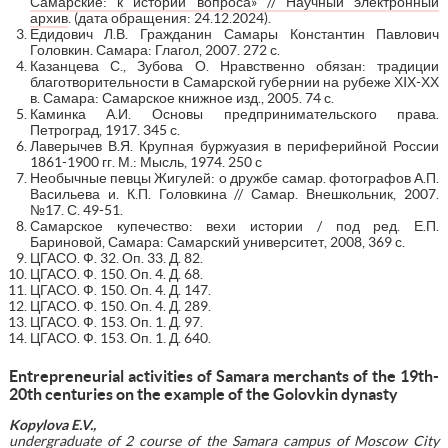
Самарские: к истории вопроса» // Научный электронный
архив
. (дата обращения: 24.12.2024).
Едидович Л.В. Гражданин Самары Константин Павлович
Головкин. Самара: Глагол, 2007. 272 с.
Казанцева С., Зубова О. Нравственно обязан: традиции
благотворительности в Самарской губернии на рубеже ХIХ-ХХ
в. Самара: Самарское книжное изд., 2005. 74 с.
Каминка А.И. Основы предпринимательского права.
Петроград, 1917. 345 с.
Лаверычев В.Я. Крупная буржуазия в периферийной России
1861-1900 гг. М.: Мысль, 1974. 250 с
Необычные певцы Жигулей: о дружбе самар. фотографов А.П.
Васильева и. К.П. Головкина // Самар. Внешкольник, 2007.
№17. С. 49-51.
Самарское купечество: вехи истории / под ред. Е.П.
Бариновой, Самара: Самарский университет, 2008, 369 с.
ЦГАСО. Ф. 32. Оп. 33. Д. 82.
ЦГАСО. Ф. 150. Оп. 4. Д. 68.
ЦГАСО. Ф. 150. Оп. 4. Д. 147.
ЦГАСО. Ф. 150. Оп. 4. Д. 289.
ЦГАСО. Ф. 153. Оп. 1. Д. 97.
ЦГАСО. Ф. 153. Оп. 1. Д. 640.
Entrepreneurial activities of Samara merchants of the 19th-
20th centuries on the example of the Golovkin dynasty
Kopylova E.V.,
undergraduate of 2 course
of the Samara campus of Moscow City