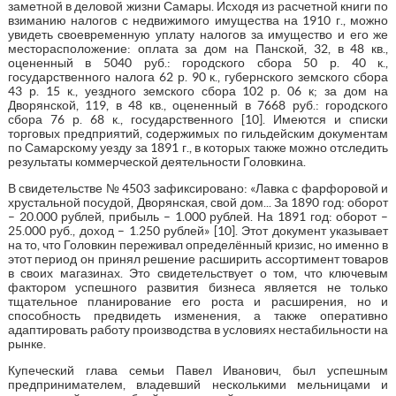
заметной в деловой жизни Самары. Исходя из расчетной книги по
взиманию налогов с недвижимого имущества на 1910 г., можно
увидеть своевременную уплату налогов за имущество и его же
месторасположение: оплата за дом на Панской, 32, в 48 кв.,
оцененный в 5040 руб.: городского сбора 50 р. 40 к.,
государственного налога 62 р. 90 к., губернского земского сбора
43 р. 15 к., уездного земского сбора 102 р. 06 к; за дом на
Дворянской, 119, в 48 кв., оцененный в 7668 руб.: городского
сбора 76 р. 68 к., государственного [10]. Имеются и списки
торговых предприятий, содержимых по гильдейским документам
по Самарскому уезду за 1891 г., в которых также можно отследить
результаты коммерческой деятельности Головкина.
В свидетельстве № 4503 зафиксировано: «Лавка с фарфоровой и
хрустальной посудой, Дворянская, свой дом... За 1890 год: оборот
– 20.000 рублей, прибыль – 1.000 рублей. На 1891 год: оборот –
25.000 руб., доход – 1.250 рублей» [10]. Этот документ указывает
на то, что Головкин переживал определённый кризис, но именно в
этот период он принял решение расширить ассортимент товаров
в своих магазинах. Это свидетельствует о том, что ключевым
фактором успешного развития бизнеса является не только
тщательное планирование его роста и расширения, но и
способность предвидеть изменения, а также оперативно
адаптировать работу производства в условиях нестабильности на
рынке.
Купеческий глава семьи Павел Иванович, был успешным
предпринимателем, владевший несколькими мельницами и