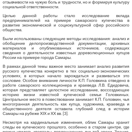
отзывчивости на чужую боль и трудности, но и формируя культуру
социальной ответственности.
Целью данной работы стало исследование вклада
предпринимателей на примере самарского купечества в
развитие экономической и социокультурной сфер российского
общества.
Были использованы следующие методы исследования: анализ и
обобщение делопроизводственной документации, архивных
материалов и опубликованных источников, содержащих
сведения о деятельности известных дореволюционных купцов
России на примере города Самары.
В рамках данной темы важное место занимает анализ развития
русского купечества конкретно в тех социально-экономических
условиях, в которых начало зарождаться и развиваться это
сословие. Особое внимание личности К.П. Головкина отведено в
работе самарского коллекционера и краеведа Л.В. Едидовича,
которая представляет целостное исследование, воссоздающее
историю жизни известной купеческой семьи Головкиных.
Центральное место в повествовании занимает К.П. Головкин, чья
многогранная деятельность как купца, художника, краеведа и
общественного деятеля оставила глубокий след в истории
Самары на рубеже XIX и XX вв. [3].
Несмотря на кардинальные изменения, облик Самары хранит
следы ее купеческого прошлого, особенно в старом центре, где
можно увидеть кварталы, воплощающие дух той эпохи. Здания,