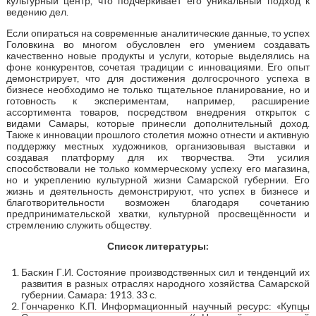
культурный центр, что подчеркивает его уникальный подход к
ведению дел.
Если опираться на современные аналитические данные, то успех
Головкина во многом обусловлен его умением создавать
качественно новые продукты и услуги, которые выделялись на
фоне конкурентов, сочетая традиции с инновациями. Его опыт
демонстрирует, что для достижения долгосрочного успеха в
бизнесе необходимо не только тщательное планирование, но и
готовность к экспериментам, например, расширение
ассортимента товаров, посредством внедрения открыток с
видами Самары, которые принесли дополнительный доход.
Также к инновации прошлого столетия можно отнести и активную
поддержку местных художников, организовывая выставки и
создавая платформу для их творчества. Эти усилия
способствовали не только коммерческому успеху его магазина,
но и укреплению культурной жизни Самарской губернии. Его
жизнь и деятельность демонстрируют, что успех в бизнесе и
благотворительности возможен благодаря сочетанию
предпринимательской хватки, культурной просвещённости и
стремлению служить обществу.
Список литературы:
Баскин Г.И. Состояние производственных сил и тенденций их
развития в разных отраслях народного хозяйства Самарской
губернии. Самара: 1913. 33 с.
Гончаренко К.П. Информационный научный ресурс: «Купцы