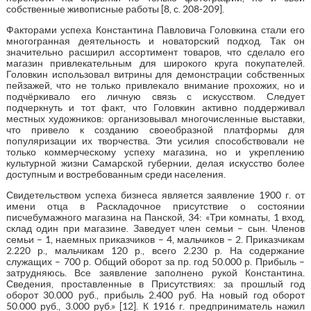
собственные живописные работы [8, с. 208-209].
Факторами успеха Константина Павловича Головкина стали его
многогранная деятельность и новаторский подход. Так он
значительно расширил ассортимент товаров, что сделало его
магазин привлекательным для широкого круга покупателей.
Головкин использовал витрины для демонстрации собственных
пейзажей, что не только привлекало внимание прохожих, но и
подчёркивало его личную связь с искусством. Следует
подчеркнуть и тот факт, что Головкин активно поддерживал
местных художников: организовывал многочисленные выставки,
что привело к созданию своеобразной платформы для
популяризации их творчества. Эти усилия способствовали не
только коммерческому успеху магазина, но и укреплению
культурной жизни Самарской губернии, делая искусство более
доступным и востребованным среди населения.
Свидетельством успеха бизнеса является заявление 1900 г. от
имени отца в Раскладочное присутствие о состоянии
писчебумажного магазина на Панской, 34: «Три комнаты, 1 вход,
склад один при магазине. Заведует член семьи – сын. Членов
семьи – 1, наемных приказчиков – 4, мальчиков – 2. Приказчикам
2.220 р., мальчикам 120 р., всего 2.230 р. На содержание
служащих – 700 р. Общий оборот за пр. год 50.000 р. Прибыль –
затрудняюсь. Все заявление заполнено рукой Константина.
Сведения, проставленные в Присутствиях: за прошлый год
оборот 30.000 руб., прибыль 2.400 руб. На новый год оборот
50.000 руб., 3.000 руб.» [12]. К 1916 г. предприниматель нажил