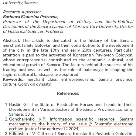
University, Samara
Research supervisor:
Barinova Ekaterina Petrovna,
Professor of the Department of History and Socio-Political
Disciplines
of the Samara campus of Moscow City University
, Doctor
of Historical Sciences, Professor
Abstract.
The article is dedicated to the history of the Samara
merchant family Golovkin and their contribution to the development
of the city in the late 19th and early 20th centuries. Particular
attention is paid to the activities of Konstantin Pavlovich Golovkin,
whose entrepreneurial contributed to the economic, cultural, and
educational growth of Samara. The factors behind the success of his
trading business, as well as the role of patronage in shaping the
region's cultural landscape, are explored.
Keywords:
merchant class, entrepreneurship, Samara province,
culture, Golovkin dynasty.
References
:
Baskin G.I. The State of Production Forces and Trends in Their
Development in Various Sectors of the Samara Province Economy.
Samara: 33 p.
Goncharenko K.P. Information scientific resource: Samara
merchants: to the history of the issue // Scientific electronic
archive
. (date of the address:12.2024).
Edidovich L.V. Citizen of Samara Konstantin Pavlovich Golovkin.