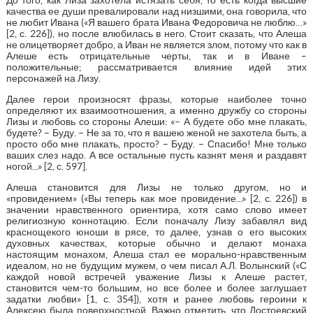
качества ее души превалировали над низшими, она говорила, что
не любит Ивана («Я вашего брата Ивана Федоровича не люблю…»
[2, с. 226]), но после влюбилась в него. Стоит сказать, что Алеша
не олицетворяет добро, а Иван не является злом, потому что как в
Алеше есть отрицательные черты, так и в Иване –
положительные; рассматривается влияние идей этих
персонажей на Лизу.
Далее герои произносят фразы, которые наиболее точно
определяют их взаимоотношения, а именно дружбу со стороны
Лизы и любовь со стороны Алеши: «– А будете обо мне плакать,
будете? – Буду. – Не за то, что я вашею женой не захотела быть, а
просто обо мне плакать, просто? – Буду. – Спасибо! Мне только
ваших слез надо. А все остальные пусть казнят меня и раздавят
ногой...» [2, с. 597].
Алеша становится для Лизы не только другом, но и
«провидением» («Вы теперь как мое провидение...» [2, с. 226]) в
значении нравственного ориентира, хотя само слово имеет
религиозную коннотацию. Если поначалу Лизу забавлял вид
краснощекого юноши в рясе, то далее, узнав о его высоких
духовных качествах, которые обычно и делают монаха
настоящим монахом, Алеша стал ее морально-нравственным
идеалом, но не будущим мужем, о чем писал А.Л. Волынский («С
каждой новой встречей уважение Лизы к Алеше растет,
становится чем-то большим, но все более и более заглушает
задатки любви» [1, с. 354]), хотя и ранее любовь героини к
Алексею была поверхностной. Важно отметить, что Достоевский