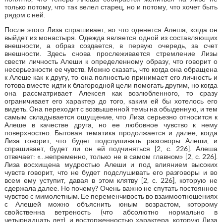
только потому, что так велел старец, но и потому, что хочет быть
рядом с ней.
После этого Лиза спрашивает, во что оденется Алеша, когда он
выйдет из монастыря. Одежда является одной из составляющих
внешности, а образ создается, в первую очередь, за счет
внешности. Здесь снова прослеживается стремление Лизы
свести личность Алеши к определенному образу, что говорит о
несерьезности ее чувств. Можно сказать, что когда она обращена
к Алеше как к другу, то она полностью принимает его личность и
готова вместе идти к благородной цели помогать другим, но когда
она рассматривает Алексея как возлюбленного, то сразу
ограничивает его характер до того, каким ей бы хотелось его
видеть. Она переходит с возвышенной темы на обыденную, и тем
самым складывается ощущение, что Лиза серьезно относится к
Алеше в качестве друга, но ее любовное чувство к нему
поверхностно. Бытовая тематика продолжается и далее, когда
Лиза говорит, что будет подслушивать разговоры Алеши, и
спрашивает, будет ли он ей подчиняться [2, с. 226]. Алеша
отвечает: «…непременно, только не в самом главном» [2, с. 226].
Лиза восхищена мудростью Алеши и под влиянием высоких
чувств говорит, что не будет подслушивать его разговоры и во
всем ему уступит, давая в этом клятву [2, с. 226], которую не
сдержала далее. Но почему? Очень важно не спутать постоянное
чувство с мимолетным. Ее переменчивость во взаимоотношениях
с Алешей можно объяснить юным возрастом, которому
свойственна ветреность (что абсолютно нормально в
четырнадцать лет), и восторженностью характера, которую Лиза