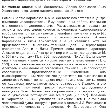
Ключевые слова:
Ф.М. Достоевский, Алёша Карамазов, Лиза
Хохлакова, тема, мотив, система персонажей, сюжет.
Роман «Братья Карамазовы» Ф.М. Достоевского остается в центре
внимания исследователей. Ему посвящены работы классиков
отечественной достоевистики. Рассматриваются различные
аспекты поэтики, акцентируется психологизм художественного
изображения [5], затрагивается специфика изучения в вузе [6].
Однако подробно вопрос о взаимоотношениях Алеши
Карамазова и Лизы Хохлаковой еще не ставился, хотя он
представляется многозначительным для интерпретации
характеров Алеши и Лизы. Причем, если оценки характера
Алексея сходятся, то Лиза до сих пор считается «загадочным» [5,
с. 53] и «странным» [3, с. 502] персонажем. По А.Л. Волынскому
она – «земная и тянется к ярким земным впечатлениям» [1, с.
353], а высшие качества ее характера проявляются в общении с
Алексеем, с чем можно не согласиться, так как в Лизе происходят
совершенно противоположные изменения: она
высоконравственный человек, что действительно выражается в
диалогах с Алешей, но не под его влиянием; а «земные» качества
ее характера проявляются после разговора с Иваном, и это
становится причиной резко возникшего деструктивного
поведения Лизы. Неизвестная сторона личности героини пугает
ее: «Я убью себя, потому что мне все гадко!» [2, с. 597]. Перемена
в характере Лизы усиливает значение темы антиномии
человеческой души, которую в романе выделил И.И. Евлампиев в
«Философии человека в творчестве Ф. Достоевского». Она