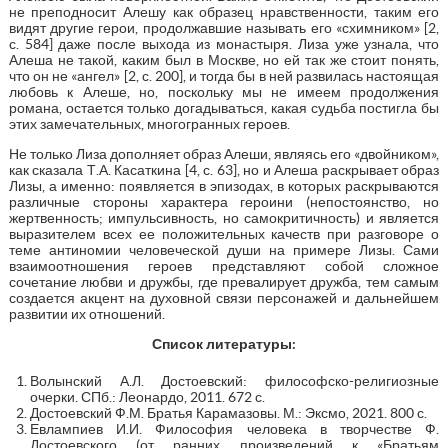
не преподносит Алешу как образец нравственности, таким его
видят другие герои, продолжавшие называть его «схимником» [2,
с. 584] даже после выхода из монастыря. Лиза уже узнала, что
Алеша не такой, каким был в Москве, но ей так же стоит понять,
что он не «ангел» [2, с. 200], и тогда бы в ней развилась настоящая
любовь к Алеше, но, поскольку мы не имеем продолжения
романа, остается только догадываться, какая судьба постигла бы
этих замечательных, многогранных героев.
Не только Лиза дополняет образ Алеши, являясь его «двойником»,
как сказала Т.А. Касаткина [4, с. 63], но и Алеша раскрывает образ
Лизы, а именно: появляется в эпизодах, в которых раскрываются
различные стороны характера героини (непостоянство, но
жертвенность; импульсивность, но самокритичность) и является
выразителем всех ее положительных качеств при разговоре о
теме антиномии человеческой души на примере Лизы. Сами
взаимоотношения героев представляют собой сложное
сочетание любви и дружбы, где превалирует дружба, тем самым
создается акцент на духовной связи персонажей и дальнейшем
развитии их отношений.
Список
литературы
:
Волынский А.Л. Достоевский: философско-религиозные
очерки. СПб.: Леонардо, 2011. 672 с.
Достоевский Ф.М. Братья Карамазовы. М.: Эксмо, 2021. 800 с.
Евлампиев И.И. Философия человека в творчестве Ф.
Достоевского (от ранних произведений к «Братьям