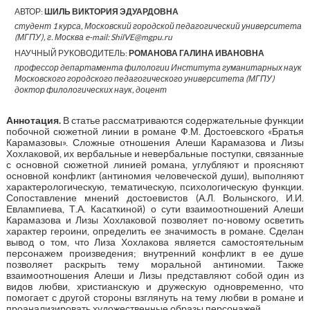
АВТОР:
ШИЛЬ ВИКТОРИЯ ЭДУАРДОВНА
студент 1 курса, Московский городской педагогический университета
(МГПУ), г. Москва e-mail: ShilVE@mgpu.ru
НАУЧНЫЙ РУКОВОДИТЕЛЬ:
РОМАНОВА ГАЛИНА ИВАНОВНА
профессор департамента филологии Института гуманитарных наук
Московского городского педагогического университета (МГПУ)
доктор филологических наук, доцент
Аннотация.
В статье рассматриваются содержательные функции
побочной сюжетной линии в романе Ф.М. Достоевского «Братья
Карамазовы». Сложные отношения Алеши Карамазова и Лизы
Хохлаковой, их вербальные и невербальные поступки, связанные
с основной сюжетной линией романа, углубляют и проясняют
основной конфликт (антиномия человеческой души), выполняют
характерологическую, тематическую, психологическую функции.
Сопоставление мнений достоевистов (А.Л. Волынского, И.И.
Евлампиева, Т.А. Касаткиной) о сути взаимоотношений Алеши
Карамазова и Лизы Хохлаковой позволяет по-новому осветить
характер героини, определить ее значимость в романе. Сделан
вывод о том, что Лиза Хохлакова является самостоятельным
персонажем произведения; внутренний конфликт в ее душе
позволяет раскрыть тему моральной антиномии. Также
взаимоотношения Алеши и Лизы представляют собой один из
видов любви, христианскую и дружескую одновременно, что
помогает с другой стороны взглянуть на тему любви в романе и
проанализировать художественные образы персонажей.