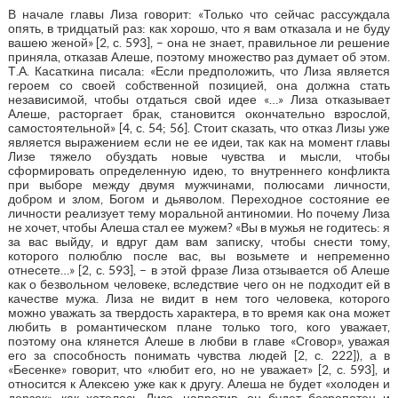
В начале главы Лиза говорит: «Только что сейчас рассуждала
опять, в тридцатый раз: как хорошо, что я вам отказала и не буду
вашею женой» [2, с. 593], – она не знает, правильное ли решение
приняла, отказав Алеше, поэтому множество раз думает об этом.
Т.А. Касаткина писала: «Если предположить, что Лиза является
героем со своей собственной позицией, она должна стать
независимой, чтобы отдаться свой идее «…» Лиза отказывает
Алеше, расторгает брак, становится окончательно взрослой,
самостоятельной» [4, с. 54; 56]. Стоит сказать, что отказ Лизы уже
является выражением если не ее идеи, так как на момент главы
Лизе тяжело обуздать новые чувства и мысли, чтобы
сформировать определенную идею, то внутреннего конфликта
при выборе между двумя мужчинами, полюсами личности,
добром и злом, Богом и дьяволом. Переходное состояние ее
личности реализует тему моральной антиномии. Но почему Лиза
не хочет, чтобы Алеша стал ее мужем? «Вы в мужья не годитесь: я
за вас выйду, и вдруг дам вам записку, чтобы снести тому,
которого полюблю после вас, вы возьмете и непременно
отнесете…» [2, с. 593], – в этой фразе Лиза отзывается об Алеше
как о безвольном человеке, вследствие чего он не подходит ей в
качестве мужа. Лиза не видит в нем того человека, которого
можно уважать за твердость характера, в то время как она может
любить в романтическом плане только того, кого уважает,
поэтому она клянется Алеше в любви в главе «Сговор», уважая
его за способность понимать чувства людей [2, с. 222]), а в
«Бесенке» говорит, что «любит его, но не уважает» [2, с. 593], и
относится к Алексею уже как к другу. Алеша не будет «холоден и
дерзок», как хотелось Лизе, напротив, он будет безропотен и