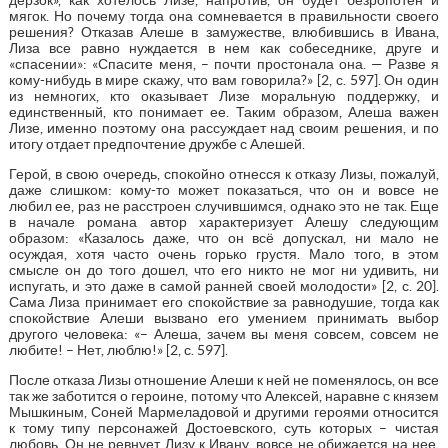
мягок. Но почему тогда она сомневается в правильности своего
решения? Отказав Алеше в замужестве, влюбившись в Ивана,
Лиза все равно нуждается в нем как собеседнике, друге и
«спасении»: «Спасите меня, – почти простонала она. — Разве я
кому-нибудь в мире скажу, что вам говорила?» [2, с. 597]. Он один
из немногих, кто оказывает Лизе моральную поддержку, и
единственный, кто понимает ее. Таким образом, Алеша важен
Лизе, именно поэтому она рассуждает над своим решения, и по
итогу отдает предпочтение дружбе с Алешей.
Герой, в свою очередь, спокойно отнесся к отказу Лизы, пожалуй,
даже слишком: кому-то может показаться, что он и вовсе не
любил ее, раз не расстроен случившимся, однако это не так. Еще
в начале романа автор характеризует Алешу следующим
образом: «Казалось даже, что он всё допускал, ни мало не
осуждая, хотя часто очень горько грустя. Мало того, в этом
смысле он до того дошел, что его никто не мог ни удивить, ни
испугать, и это даже в самой ранней своей молодости» [2, с. 20].
Сама Лиза принимает его спокойствие за равнодушие, тогда как
спокойствие Алеши вызвано его умением принимать выбор
другого человека: «– Алеша, зачем вы меня совсем, совсем не
любите! – Нет, люблю!» [2, с. 597].
После отказа Лизы отношение Алеши к ней не поменялось, он все
так же заботится о героине, потому что Алексей, наравне с князем
Мышкиным, Соней Мармеладовой и другими героями относится
к тому типу персонажей Достоевского, суть которых – чистая
любовь. Он не ревнует Лизу к Ивану, вовсе не обижается на нее,