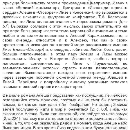
присуща большинству героям произведения (например, Ивану в
главе «Великий инквизитор», Дмитрию в «Исповеди горячего
сердца», Алеше в «Сговоре» и Лизе в «Бесенке»), что выражается в
духовных исканиях и внутренних конфликтах. Т.А. Касаткина
писала, что Лиза является значимым персонажем романа [5, с.
67]. Выражая согласие с этой мыслью, важно отметить, что на
примере Лизы раскрывается тема моральной антиномии и тема
любви в ее взаимоотношениях с Алешей Карамазовым, что, в
свою очередь, относится и к Алексею, так как о своих
нравственных исканиях он в полной мере рассказывает именно
Лизе (глава «Сговор») и, очевидно, любит ее. Любит без страсти,
больше платонически, в этом пару Алеши и Лизы можно
сопоставить Ивану и Катерине Ивановне, любовь которых
напоминает соперничество, и Мите с Грушенькой, во
взаимоотношениях которых страсть имела первостепенное
значение. Вышесказанное находит свое выражение именно
через введение побочной сюжетной линией между Алешей и
Лизой. Перейдем к подробному анализу указанных аспектов
взаимоотношений героев и их характеров.
В начале романа Алеша представлен как послушник, т.е. человек,
готовящийся стать монахом, поэтому он не смог бы построить
семью, так как монахи дают обет безбрачия. Но старец Зосима
велел послушнику идти в мир и ожениться [2, с. 80]. Лиза, как
сказал сам Алеша, была единственной, кто пойдет за него замуж
[2, с. 224], поэтому в его отношении к героине первична не любовь
к ней, а то, что она оказалась рядом в момент, когда Алеше
надо
было жениться. В это время Лиза видела в нем будущего жениха,