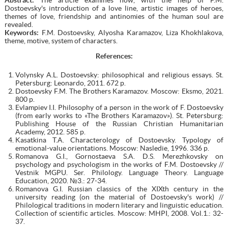
Dostoevsky's introduction of a love line, artistic images of heroes,
themes of love, friendship and antinomies of the human soul are
revealed.
Keywords:
F.M. Dostoevsky, Alyosha Karamazov, Liza Khokhlakova,
theme, motive, system of characters.
References
:
Volynsky A.L. Dostoevsky: philosophical and religious essays. St.
Petersburg: Leonardo, 2011. 672 p.
Dostoevsky F.M. The Brothers Karamazov. Moscow: Eksmo, 2021.
800 p.
Evlampiev I.I. Philosophy of a person in the work of F. Dostoevsky
(from early works to «The Brothers Karamazov»). St. Petersburg:
Publishing House of the Russian Christian Humanitarian
Academy, 2012. 585 p.
Kasatkina T.A. Characterology of Dostoevsky. Typology of
emotional-value orientations. Moscow: Nasledie, 1996. 336 p.
Romanova G.I., Gornostaeva S.A. D.S. Merezhkovsky on
psychology and psychologism in the works of F.M. Dostoevsky //
Vestnik MGPU. Ser. Philology. Language Theory. Language
Education, 2020. №3.: 27-34.
Romanova G.I. Russian classics of the XIXth century in the
university reading (on the material of Dostoevsky's work) //
Philological traditions in modern literary and linguistic education.
Collection of scientific articles. Moscow: MHPI, 2008. Vol.1.: 32-
37.