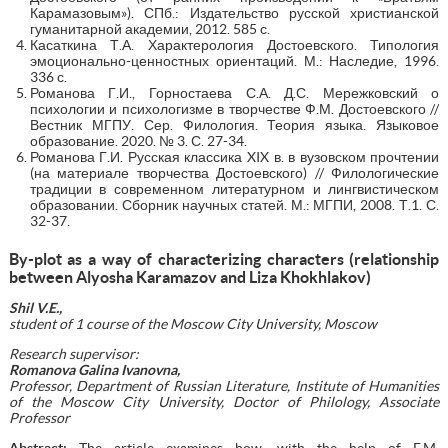
Карамазовым»). СПб.: Издательство русской христианской
гуманитарной академии, 2012. 585 с.
Касаткина Т.А. Характерология Достоевского. Типология
эмоционально-ценностных ориентаций. М.: Наследие, 1996.
336 с.
Романова Г.И., Горностаева С.А. Д.С. Мережковский о
психологии и психологизме в творчестве Ф.М. Достоевского //
Вестник МГПУ. Сер. Филология. Теория языка. Языковое
образование. 2020. № 3. С. 27-34.
Романова Г.И. Русская классика XIX в. в вузовском прочтении
(на материале творчества Достоевского) // Филологические
традиции в современном литературном и лингвистическом
образовании. Сборник научных статей. М.: МГПИ, 2008. Т.1. С.
32-37.
By-plot as a way of characterizing characters (relationship
between Alyosha Karamazov and Liza Khokhlakov)
Shil V.E.,
student of 1 course of the
Moscow City University
, Moscow
Research supervisor:
Romanova Galina Ivanovna,
Professor, Department of Russian Literature, Institute of Humanities
of the Moscow City University, Doctor of Philology, Associate
Professor
Abstract:
The article examines how, with the help of F.M.