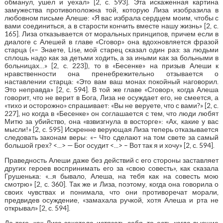
обманул, ушел и уехал» [2, с. 593]. Эта искаженная картина
замужества противоположна той, которую Лиза изобразила в
любовном письме Алеше: «Я вас избрала сердцем моим, чтобы с
вами соединиться, а в старости кончить вместе нашу жизнь» [2, с.
165]. Лиза отказывается от моральных принципов, причем если в
диалоге с Алешей в главе «Сговор» она вдохновляется фразой
старца («– Знаете, Lise, мой старец сказал один раз: за людьми
сплошь надо как за детьми ходить, а за иными как за больными в
больницах…» [2, с. 223]), то в «Бесенке» на призыв Алеши к
нравственности она пренебрежительно отзывается о
наставлении старца: «Это вам ваш монах покойный наговорил.
Это неправда» [2, с. 594]. В той же главе «Сговор», когда Алеша
говорит, что не верит в Бога, Лиза не осуждает его, не смеется, а
«тихо и осторожно» спрашивает: «Вы не веруете, что с вами?» [2, с.
227], но когда в «Бесенке» он соглашается с тем, что люди любят
Митю за убийство, она «взвизгнула в восторге»: «Ах, какие у вас
мысли!» [2, с. 595] Искренне верующая Лиза теперь отказывается
следовать законам веры: «– Что сделают на том свете за самый
большой грех? <...> — Бог осудит <...> – Вот так я и хочу» [2, с. 594].
Праведность Алеши даже без действий с его стороны заставляет
других героев воспринимать его за «свою совесть», как сказала
Грушенька: «...я бывало, Алеша, на тебя как на совесть мою
смотрю» [2, с. 360]. Так же и Лиза, поэтому, когда она говорила о
своих чувствах и понимала, что они противоречат морали,
предвидев осуждение, «замахала ручкой, хотя Алеша и рта не
открывал» [2, с. 594].
До того, как Лиза захотела истязать себя, то есть когда высшие