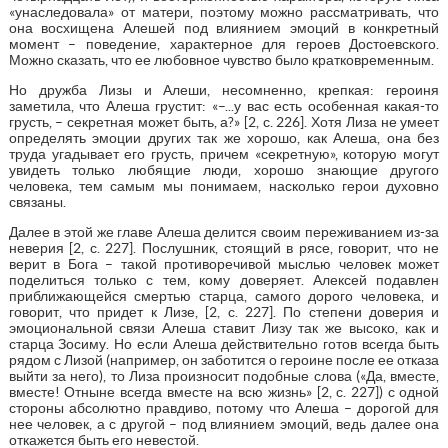
«унаследовала» от матери, поэтому можно рассматривать, что
она восхищена Алешей под влиянием эмоций в конкретный
момент – поведение, характерное для героев Достоевского.
Можно сказать, что ее любовное чувство было кратковременным.
Но дружба Лизы и Алеши, несомненно, крепкая: героиня
заметила, что Алеша грустит: «–...у вас есть особенная какая-то
грусть, – секретная может быть, а?» [2, с. 226]. Хотя Лиза не умеет
определять эмоции других так же хорошо, как Алеша, она без
труда угадывает его грусть, причем «секретную», которую могут
увидеть только любящие люди, хорошо знающие другого
человека, тем самым мы понимаем, насколько герои духовно
связаны.
Далее в этой же главе Алеша делится своим переживанием из-за
неверия [2, с. 227]. Послушник, стоящий в рясе, говорит, что не
верит в Бога – такой противоречивой мыслью человек может
поделиться только с тем, кому доверяет. Алексей подавлен
приближающейся смертью старца, самого дорого человека, и
говорит, что придет к Лизе, [2, с. 227]. По степени доверия и
эмоциональной связи Алеша ставит Лизу так же высоко, как и
старца Зосиму. Но если Алеша действительно готов всегда быть
рядом с Лизой (например, он заботится о героине после ее отказа
выйти за него), то Лиза произносит подобные слова («Да, вместе,
вместе! Отныне всегда вместе на всю жизнь» [2, с. 227]) с одной
стороны абсолютно правдиво, потому что Алеша – дорогой для
нее человек, а с другой – под влиянием эмоций, ведь далее она
откажется быть его невестой.