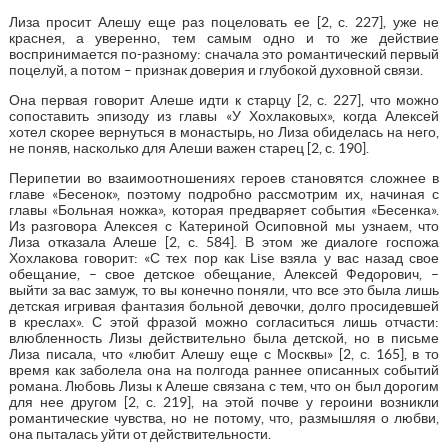
Лиза просит Алешу еще раз поцеловать ее [2, с. 227], уже не
краснея, а уверенно, тем самым одно и то же действие
воспринимается по-разному: сначала это романтический первый
поцелуй, а потом – признак доверия и глубокой духовной связи.
Она первая говорит Алеше идти к старцу [2, с. 227], что можно
сопоставить эпизоду из главы «У Хохлаковых», когда Алексей
хотел скорее вернуться в монастырь, но Лиза обиделась на него,
не поняв, насколько для Алеши важен старец [2, с. 190].
Перипетии во взаимоотношениях героев становятся сложнее в
главе «Бесенок», поэтому подробно рассмотрим их, начиная с
главы «Больная ножка», которая предваряет события «Бесенка».
Из разговора Алексея с Катериной Осиповной мы узнаем, что
Лиза отказала Алеше [2, с. 584]. В этом же диалоге госпожа
Хохлакова говорит: «С тех пор как Lise взяла у вас назад свое
обещание, – свое детское обещание, Алексей Федорович, –
выйти за вас замуж, то вы конечно поняли, что все это была лишь
детская игривая фантазия больной девочки, долго просидевшей
в креслах». С этой фразой можно согласиться лишь отчасти:
влюбленность Лизы действительно была детской, но в письме
Лиза писала, что «любит Алешу еще с Москвы» [2, с. 165], в то
время как заболела она на полгода раннее описанных событий
романа. Любовь Лизы к Алеше связана с тем, что он был дорогим
для нее другом [2, с. 219], на этой почве у героини возникли
романтические чувства, но не потому, что, размышляя о любви,
она пыталась уйти от действительности.