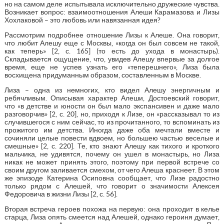
но на самом деле испытывала исключительно дружеские чувства.
Возникает вопрос: взаимоотношения Алеши Карамазова и Лизы
Хохлаковой – это любовь или навязанная идея?
Рассмотрим подробнее отношение Лизы к Алеше. Она говорит,
что любит Алешу еще с Москвы, «когда он был совсем не такой,
как теперь» [2, с. 165] (то есть до ухода в монастырь).
Складывается ощущение, что, увидев Алешу впервые за долгое
время, еще не успев узнать его «теперешнего», Лиза была
восхищена придуманным образом, составленным в Москве.
Лиза – одна из немногих, кто видел Алешу энергичным и
ребячливым. Описывая характер Алеши, Достоевский говорит,
что «в детстве и юности он был мало экспансивен и даже мало
разговорчив» [2, с. 20], но, приходя к Лизе, он «рассказывал то из
случившегося с ним сейчас, то из прочитанного, то вспоминать из
прожитого им детства. Иногда даже оба мечтали вместе и
сочиняли целые повести вдвоем, но большею частью веселые и
смешные» [2, с. 220]. Те, кто знают Алешу как тихого и кроткого
мальчика, не удивятся, почему он ушел в монастырь, но Лиза
никак не может принять этого, поэтому при первой встрече со
своим другом заливается смехом, от чего Алеша краснеет. В этом
же эпизоде Катерина Осиповна сообщает, что Лизе радостно
только рядом с Алешей, что говорит о значимости Алексея
Федоровича в жизни Лизы [2, с. 56].
Вторая встреча героев похожа на первую: она проходит в келье
старца, Лиза опять смеется над Алешей, однако героиня думает,