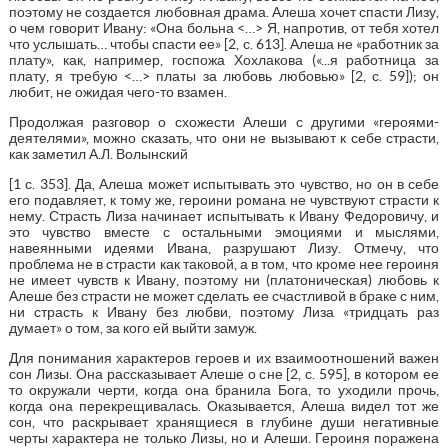
поэтому не создается любовная драма. Алеша хочет спасти Лизу,
о чем говорит Ивану: «Она больна <…> Я, напротив, от тебя хотел
что услышать… чтобы спасти ее» [2, с. 613]. Алеша не «работник за
плату», как, например, госпожа Хохлакова («...я работница за
плату, я требую <…> платы за любовь любовью» [2, с. 59]); он
любит, не ожидая чего-то взамен.
Продолжая разговор о схожести Алеши с другими «героями-
деятелями», можно сказать, что они не вызывают к себе страсти,
как заметил А.Л. Волынский
[1 с. 353]. Да, Алеша может испытывать это чувство, но он в себе
его подавляет, к тому же, героини романа не чувствуют страсти к
нему. Страсть Лиза начинает испытывать к Ивану Федоровичу, и
это чувство вместе с остальными эмоциями и мыслями,
навеянными идеями Ивана, разрушают Лизу. Отмечу, что
проблема не в страсти как таковой, а в том, что кроме нее героиня
не имеет чувств к Ивану, поэтому ни (платоническая) любовь к
Алеше без страсти не может сделать ее счастливой в браке с ним,
ни страсть к Ивану без любви, поэтому Лиза «тридцать раз
думает» о том, за кого ей выйти замуж.
Для понимания характеров героев и их взаимоотношений важен
сон Лизы. Она рассказывает Алеше о сне [2, с. 595], в котором ее
то окружали черти, когда она бранила Бога, то уходили прочь,
когда она перекрещивалась. Оказывается, Алеша видел тот же
сон, что раскрывает хранящиеся в глубине души негативные
черты характера не только Лизы, но и Алеши. Героиня поражена