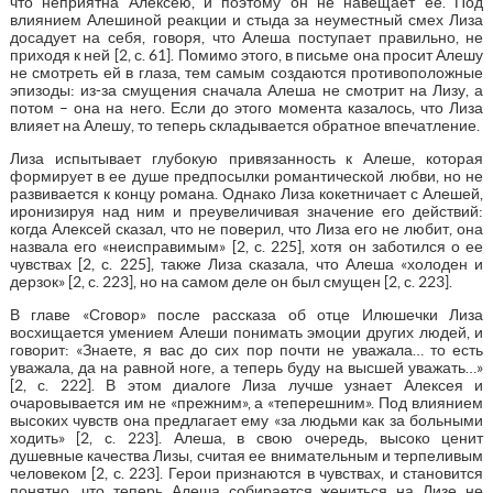
что неприятна Алексею, и поэтому он не навещает ее. Под
влиянием Алешиной реакции и стыда за неуместный смех Лиза
досадует на себя, говоря, что Алеша поступает правильно, не
приходя к ней [2, с. 61]. Помимо этого, в письме она просит Алешу
не смотреть ей в глаза, тем самым создаются противоположные
эпизоды: из-за смущения сначала Алеша не смотрит на Лизу, а
потом – она на него. Если до этого момента казалось, что Лиза
влияет на Алешу, то теперь складывается обратное впечатление.
Лиза испытывает глубокую привязанность к Алеше, которая
формирует в ее душе предпосылки романтической любви, но не
развивается к концу романа. Однако Лиза кокетничает с Алешей,
иронизируя над ним и преувеличивая значение его действий:
когда Алексей сказал, что не поверил, что Лиза его не любит, она
назвала его «неисправимым» [2, с. 225], хотя он заботился о ее
чувствах [2, с. 225], также Лиза сказала, что Алеша «холоден и
дерзок» [2, с. 223], но на самом деле он был смущен [2, с. 223].
В главе «Сговор» после рассказа об отце Илюшечки Лиза
восхищается умением Алеши понимать эмоции других людей, и
говорит: «Знаете, я вас до сих пор почти не уважала… то есть
уважала, да на равной ноге, а теперь буду на высшей уважать…»
[2, с. 222]. В этом диалоге Лиза лучше узнает Алексея и
очаровывается им не «прежним», а «теперешним». Под влиянием
высоких чувств она предлагает ему «за людьми как за больными
ходить» [2, с. 223]. Алеша, в свою очередь, высоко ценит
душевные качества Лизы, считая ее внимательным и терпеливым
человеком [2, с. 223]. Герои признаются в чувствах, и становится
понятно, что теперь Алеша собирается жениться на Лизе не