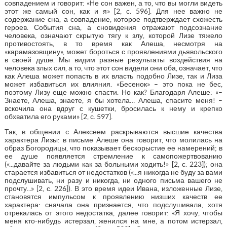
совпадением и говорит: «Не сон важен, а то, что вы могли видеть
этот же самый сон, как и я» [2, с. 596]. Для нее важно не
содержание сна, а совпадение, которое подтверждает схожесть
героев. События сна, а сновидения отражают подсознание
человека, означают скрытую тягу к злу, которой Лизе тяжело
противостоять, в то время как Алеша, несмотря на
«карамазовщину», может бороться с проявлениями дьявольского
в своей душе. Мы видим разные результаты воздействия на
человека злых сил, а то, что этот сон видели они оба, означает, что
как Алеша может попасть в их власть подобно Лизе, так и Лиза
может избавиться их влияния. «Бесенок» – это пока не бес,
поэтому Лизу еще можно спасти. Но как? Благодаря Алеше: «–
Знаете, Алеша, знаете, я бы хотела… Алеша, спасите меня! –
вскочила она вдруг с кушетки, бросилась к нему и крепко
обхватила его руками» [2, с. 597].
Так, в общении с Алексеем раскрываются высшие качества
характера Лизы: в письме Алеше она говорит, что молилась на
образ Богородицы, что показывает бескорыстие ее намерений; в
ее душе появляется стремление к самопожертвованию
(«...давайте за людьми как за больными ходить!» [2, с. 223]); она
старается избавиться от недостатков («...я никогда не буду за вами
подслушивать, ни разу и никогда, ни одного письма вашего не
прочту...» [2, с. 226]). В это время идеи Ивана, изложенные Лизе,
становятся импульсом к проявлению низших качеств ее
характера: сначала она признается, что подслушивала, хотя
отрекалась от этого недостатка, далее говорит: «Я хочу, чтобы
меня кто-нибудь истерзал, женился на мне, а потом истерзал,