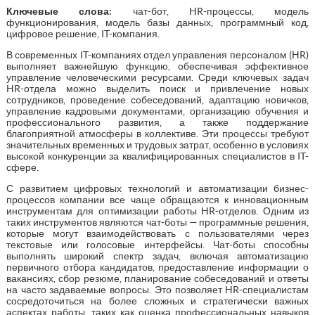
Ключевые слова:
чат-бот, HR-процессы, модель
функционирования, модель базы данных, программный код,
цифровое решение, IT-компания.
В современных IT-компаниях отдел управления персоналом (HR)
выполняет важнейшую функцию, обеспечивая эффективное
управление человеческими ресурсами. Среди ключевых задач
HR-отдела можно выделить поиск и привлечение новых
сотрудников, проведение собеседований, адаптацию новичков,
управление кадровыми документами, организацию обучения и
профессионального развития, а также поддержание
благоприятной атмосферы в коллективе. Эти процессы требуют
значительных временных и трудовых затрат, особенно в условиях
высокой конкуренции за квалифицированных специалистов в IT-
сфере.
С развитием цифровых технологий и автоматизации бизнес-
процессов компании все чаще обращаются к инновационным
инструментам для оптимизации работы HR-отделов. Одним из
таких инструментов являются чат-боты — программные решения,
которые могут взаимодействовать с пользователями через
текстовые или голосовые интерфейсы. Чат-боты способны
выполнять широкий спектр задач, включая автоматизацию
первичного отбора кандидатов, предоставление информации о
вакансиях, сбор резюме, планирование собеседований и ответы
на часто задаваемые вопросы. Это позволяет HR-специалистам
сосредоточиться на более сложных и стратегически важных
аспектах работы, таких как оценка профессиональных навыков