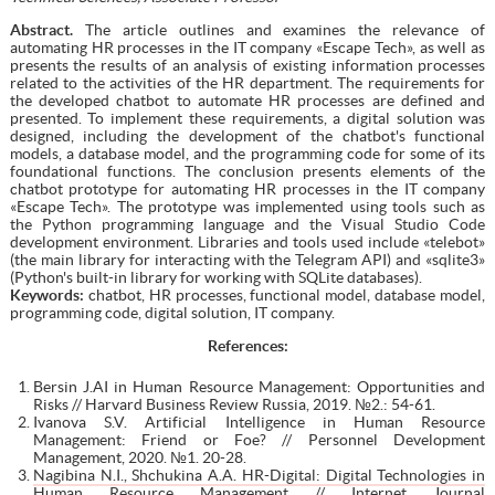
Abstract.
The article outlines and examines the relevance of
automating HR processes in the IT company «Escape Tech», as well as
presents the results of an analysis of existing information processes
related to the activities of the HR department. The requirements for
the developed chatbot to automate HR processes are defined and
presented. To implement these requirements, a digital solution was
designed, including the development of the chatbot's functional
models, a database model, and the programming code for some of its
foundational functions. The conclusion presents elements of the
chatbot prototype for automating HR processes in the IT company
«Escape Tech». The prototype was implemented using tools such as
the Python programming language and the Visual Studio Code
development environment. Libraries and tools used include «telebot»
(the main library for interacting with the Telegram API) and «sqlite3»
(Python's built-in library for working with SQLite databases).
Keywords:
chatbot, HR processes, functional model, database model,
programming code, digital solution, IT company.
References:
Bersin J.AI in Human Resource Management: Opportunities and
Risks // Harvard Business Review Russia, 2019. №2.: 54-61.
Ivanova S.V. Artificial Intelligence in Human Resource
Management: Friend or Foe? // Personnel Development
Management, 2020. №1. 20-28.
Nagibina N.I., Shchukina A.A. HR-Digital: Digital Technologies in
Human Resource Management // Internet Journal