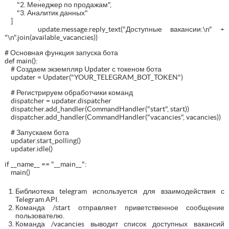
"2. Менеджер по продажам",
"3. Аналитик данных"
]
update.message.reply_text("Доступные вакансии:\n" +
"\n".join(available_vacancies))
# Основная функция запуска бота
def main():
# Создаем экземпляр Updater с токеном бота
updater = Updater("YOUR_TELEGRAM_BOT_TOKEN")
# Регистрируем обработчики команд
dispatcher = updater.dispatcher
dispatcher.add_handler(CommandHandler("start", start))
dispatcher.add_handler(CommandHandler("vacancies", vacancies))
# Запускаем бота
updater.start_polling()
updater.idle()
if __name__ == "__main__":
main()
Библиотека telegram используется для взаимодействия с
Telegram API.
Команда /start отправляет приветственное сообщение
пользователю.
Команда /vacancies выводит список доступных вакансий