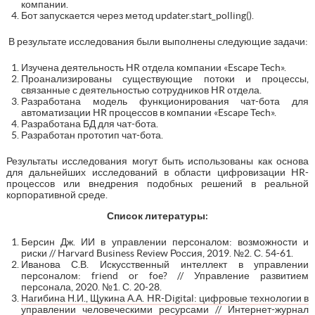
компании.
Бот запускается через метод updater.start_polling().
В результате исследования были выполнены следующие задачи:
Изучена деятельность HR отдела компании «Escape Tech».
Проанализированы существующие потоки и процессы,
связанные с деятельностью сотрудников HR отдела.
Разработана модель функционирования чат-бота для
автоматизации HR процессов в компании «Escape Tech».
Разработана БД для чат-бота.
Разработан прототип чат-бота.
Результаты исследования могут быть использованы как основа
для дальнейших исследований в области цифровизации HR-
процессов или внедрения подобных решений в реальной
корпоративной среде.
Список литературы:
Берсин Дж. ИИ в управлении персоналом: возможности и
риски // Harvard Business Review Россия, 2019. №2. С. 54-61.
Иванова С.В. Искусственный интеллект в управлении
персоналом: friend or foe? // Управление развитием
персонала, 2020. №1. С. 20-28.
Нагибина Н.И., Щукина А.А. HR-Digital: цифровые технологии в
управлении человеческими ресурсами // Интернет-журнал