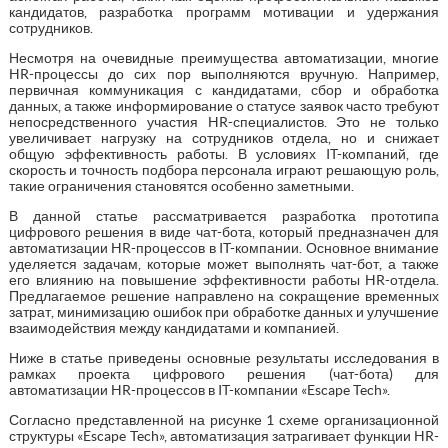
кандидатов, разработка программ мотивации и удержания
сотрудников.
Несмотря на очевидные преимущества автоматизации, многие
HR-процессы до сих пор выполняются вручную. Например,
первичная коммуникация с кандидатами, сбор и обработка
данных, а также информирование о статусе заявок часто требуют
непосредственного участия HR-специалистов. Это не только
увеличивает нагрузку на сотрудников отдела, но и снижает
общую эффективность работы. В условиях IT-компаний, где
скорость и точность подбора персонала играют решающую роль,
такие ограничения становятся особенно заметными.
В данной статье рассматривается разработка прототипа
цифрового решения в виде чат-бота, который предназначен для
автоматизации HR-процессов в IT-компании. Основное внимание
уделяется задачам, которые может выполнять чат-бот, а также
его влиянию на повышение эффективности работы HR-отдела.
Предлагаемое решение направлено на сокращение временных
затрат, минимизацию ошибок при обработке данных и улучшение
взаимодействия между кандидатами и компанией.
Ниже в статье приведены основные результаты исследования в
рамках проекта цифрового решения (чат-бота) для
автоматизации HR-процессов в IT-компании «Escape Tech».
Согласно представленной на рисунке 1 схеме организационной
структуры «Escape Tech», автоматизация затрагивает функции HR-