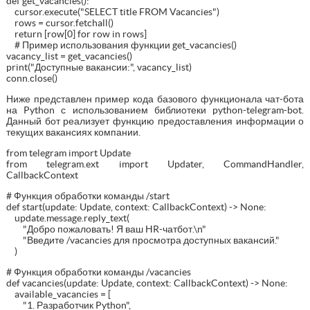
def get_vacancies():
cursor.execute("SELECT title FROM Vacancies")
rows = cursor.fetchall()
return [row[0] for row in rows]
# Пример использования функции get_vacancies()
vacancy_list = get_vacancies()
print("Доступные вакансии:", vacancy_list)
conn.close()
Ниже представлен пример кода базового функционала чат-бота
на Python с использованием библиотеки python-telegram-bot.
Данный бот реализует функцию предоставления информации о
текущих вакансиях компании.
from telegram import Update
from telegram.ext import Updater, CommandHandler,
CallbackContext
# Функция обработки команды /start
def start(update: Update, context: CallbackContext) -> None:
update.message.reply_text(
"Добро пожаловать! Я ваш HR-чатбот.\n"
"Введите /vacancies для просмотра доступных вакансий."
)
# Функция обработки команды /vacancies
def vacancies(update: Update, context: CallbackContext) -> None:
available_vacancies = [
"1. Разработчик Python",