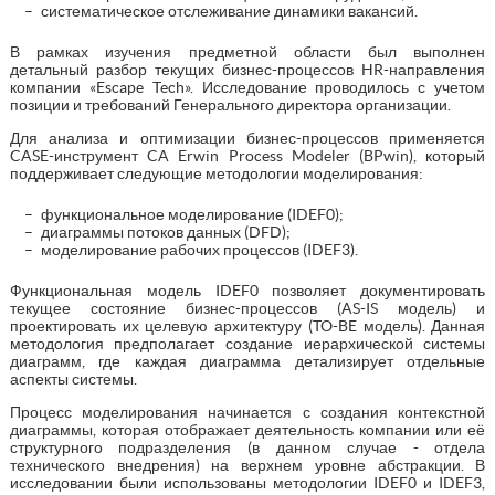
систематическое отслеживание динамики вакансий.
В рамках изучения предметной области был выполнен
детальный разбор текущих бизнес-процессов HR-направления
компании «Escape Tech». Исследование проводилось с учетом
позиции и требований Генерального директора организации.
Для анализа и оптимизации бизнес-процессов применяется
CASE-инструмент CA Erwin Process Modeler (BPwin), который
поддерживает следующие методологии моделирования:
функциональное моделирование (IDEF0);
диаграммы потоков данных (DFD);
моделирование рабочих процессов (IDEF3).
Функциональная модель IDEF0 позволяет документировать
текущее состояние бизнес-процессов (AS-IS модель) и
проектировать их целевую архитектуру (TO-BE модель). Данная
методология предполагает создание иерархической системы
диаграмм, где каждая диаграмма детализирует отдельные
аспекты системы.
Процесс моделирования начинается с создания контекстной
диаграммы, которая отображает деятельность компании или её
структурного подразделения (в данном случае - отдела
технического внедрения) на верхнем уровне абстракции. В
исследовании были использованы методологии IDEF0 и IDEF3,