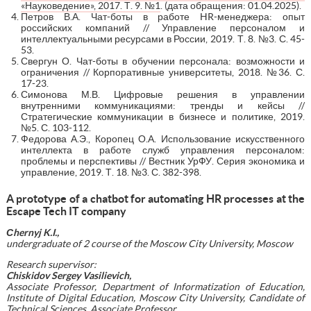
«Науковедение», 2017. Т. 9. №1
. (дата обращения: 01.04.2025).
Петров В.А. Чат-боты в работе HR-менеджера: опыт
российских компаний // Управление персоналом и
интеллектуальными ресурсами в России, 2019. Т. 8. №3. С. 45-
53.
Свергун О. Чат-боты в обучении персонала: возможности и
ограничения // Корпоративные университеты, 2018. №36. С.
17-23.
Симонова М.В. Цифровые решения в управлении
внутренними коммуникациями: тренды и кейсы //
Стратегические коммуникации в бизнесе и политике, 2019.
№5. С. 103-112.
Федорова А.Э., Коропец О.А. Использование искусственного
интеллекта в работе служб управления персоналом:
проблемы и перспективы // Вестник УрФУ. Серия экономика и
управление, 2019. Т. 18. №3. С. 382-398.
A prototype of a chatbot for automating HR processes at the
Escape Tech IT company
С
hernyj K.I.,
undergraduate of 2 course of the Moscow City University, Moscow
Research supervisor:
Chiskidov Sergey Vasilievich,
Associate Professor, Department of Informatization of Education,
Institute of Digital Education, Moscow City University, Candidate of
Technical Sciences, Associate Professor