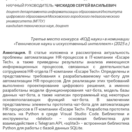
НАУЧНЫЙ РУКОВОДИТЕЛЬ:
ЧИСКИДОВ СЕРГЕЙ ВАСИЛЬЕВИЧ
доцент департамента информатизации образования Института
цифрового образования Московского городского педагогического
университета (МГПУ)
кандидат технических наук, доцент
Третье место конкурса «КОД науки» в номинации
«Технические науки и искусственный интеллект» (2025 г.)
Аннотация.
В статье изложена и рассмотрена актуальность
проблемы автоматизации HR-процессов в IT-компании «Escape
Tech», а также приведены результаты анализа имеющихся
информационных процессов, связанных с деятельностью
сотрудников HR-отдела IT-компании «Escape Tech». Определены и
представлены требования к разрабатываемому чат-боту для
автоматизации HR-процессов. Для реализации этих требований
выполнено проектирование цифрового решения, а именно
разработаны модели функционирования чат-бота, модель базы
данных чат-бота, а также написан программный код некоторых
основополагающих функций чат-бота. В заключении
представлены элементы прототипа чат-бота для автоматизации
HR процессов в IT-компании «Escape Tech». Разработка прототипа
велась на Python в среде Visual Studio Code. Библиотеки и
инструменты: «telebot» – основная библиотека для
взаимодействия с Telegram API, «sqlite3» – встроенная библиотека
Python для работы с базой данных SQLite.