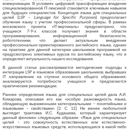
коммуникации. В условиях цифровой трансформации владение
специализированной IT-лексикой становится ключевым навыком
для будущих специалистов. Концепция языка для специальных
целей (LSP –
Language for Specific Purposes
) предполагает
обучение языку с учетом профессиональной сферы. В рамках
московского проекта «IT-вертикаль» предусмотрено, что
учащиеся 7-9-х классов получают знания в области
программирования, информационной безопасности,
робототехники, что делает актуальным внедрение
профессионально-ориентированного английского языка, однако
на практике для данной категории школьников программой не
предусмотрено элективных курсов по английскому языку, что и
определяет актуальность нашего исследования.
В данной статье рассматриваются методические подходы к
интеграции LSP в языковое образование школьников, выбравших
IT направление на ступени основного общего образования,
анализируются потребности учащихся и предлагаются
практические рекомендации.
Раннее определение языка для специальных целей дала А.И.
Комарова, описывая его как «особую разновидность языка,
обладающую выраженными категориальными – понятийными и
языковыми – свойствами» [2. С. 12]. Не менее любопытной
выглядит трактовка И.С. Кудашева, который характеризует
данный феномен следующим образом: «Язык для специальных
целей – это совокупность естественных или естественно-
искусственных языковых средств, использующаяся в какой-либо