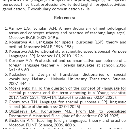
purposes, IT vertical, professional-oriented English, project activities,
gamification, IT vocabulary, communication skills.
References
:
Azimov E.G., Schukin A.N. A new dictionary of methodological
terms and concepts (theory and practice of teaching languages).
Moscow: IKAR, 2009. 349 p.
Komarova A.I. Language for special purposes (LSP): theory and
method. Moscow: MALP, 1996. 193 p.
Komarova A.I. Functional style: scientific speech. Special Purpose
Language (LSP). Moscow: LCI, 2010. 192 p.
Korenev A.A. Professional and communicative competence of a
foreign language teacher // Foreign languages at school, 2016.
№1.: 56-60.
Kudashev I.S. Design of translation dictionaries of special
vocabulary. Helsinki: Helsinki University Translation Studies,
2007. 444 p.
Moskalenko P.I. To the question of the concept of «language for
special purposes» and the term denoting it // Young scientist,
2017. №19(153).: 410-414
. (date of the address: 02.04.2025).
Chomutova T.N. Language for special purposes (LSP): linguistic
aspect
. (date of the address: 02.04.2025).
Obzataeva I.A., Konurbaev M.E. From LSP to Specialized
Discourse: A Historical Slice
. (date of the address: 02.04.2025).
Shchukin A.N. Teaching foreign languages: theory and practice.
Moscow: FLINT: Science, 2006. 480 p.