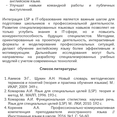
английском языке.
Улучшат навыки командной работы и публичных
выступлений.
Интеграция LSP в IT-образование является важным шагом для
подготовки школьников к профессиональной деятельности.
Развитие специализированных языковых навыков позволяет не
только углубить знания в IT-сфере, но и повысить
конкурентоспособность будущих специалистов. Методики,
ориентированные на проектную деятельность, интерактивные
форматы и моделирование профессиональных ситуаций,
делают обучение английскому языку более эффективным и
мотивирующим. Дальнейшие исследования могут быть
направлены на разработку специализированных учебных
модулей с учетом современных технологий.
Список литературы:
Азимов Э.Г., Щукин А.Н. Новый словарь методических
терминов и понятий (теория и практика обучения языкам). М.:
ИКАР, 2009. 349 с.
Комарова А.И. Язык для специальных целей (LSP): теория и
метод. М.: МАЛП, 1996. 193 с.
Комарова А.И. Функциональная стилистика: научная речь.
Язык для специальных целей (LSP). М.: ЛКИ, 2010. 192 с.
Коренев А.А. Профессионально-коммуникативная
компетенция преподавателя иностранного языка //
Иностранные языки в школе, 2016. №1. С. 56-60.