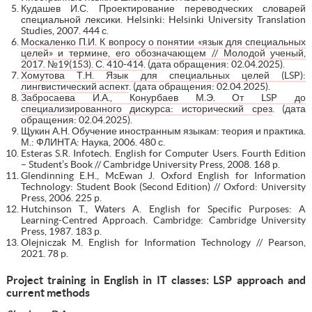
Кудашев И.С. Проектирование переводческих словарей
специальной лексики. Helsinki: Helsinki University Translation
Studies, 2007. 444 с.
Москаленко П.И. К вопросу о понятии «язык для специальных
целей» и термине, его обозначающем // Молодой ученый,
2017. №19(153). С. 410-414
. (дата обращения: 02.04.2025).
Хомутова Т.Н. Язык для специальных целей (LSP):
лингвистический аспект
. (дата обращения: 02.04.2025).
Забросаева И.А., Конурбаев М.Э. От LSP до
специализированного дискурса: исторический срез
. (дата
обращения: 02.04.2025).
Щукин А.Н. Обучение иностранным языкам: теория и практика.
М.: ФЛИНТА: Наука, 2006. 480 с.
Esteras S.R. Infotech. English for Computer Users. Fourth Edition
– Student’s Book // Cambridge University Press, 2008. 168 p.
Glendinning E.H., McEwan J. Oxford English for Information
Technology: Student Book (Second Edition) // Oxford: University
Press, 2006. 225 p.
Hutchinson T., Waters A. English for Specific Purposes: A
Learning-Centred Approach. Cambridge: Cambridge University
Press, 1987. 183 p.
Olejniczak M. English for Information Technology // Pearson,
2021. 78 p.
Project training in English in IT classes: LSP approach and
current methods