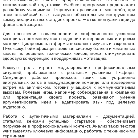
лингвистической подготовки. Учебная программа предполагает
разработку учащимися IT-продуктов различного масштаба, при
этом английский язык выступает обязательным инструментом
коммуникации на всех стадиях проекта — от концептуализации до
финальной защиты.
Для повышения вовлеченности и эффективности усвоения
материала рекомендуется внедрение интерактивных и игровых
методик. Цифровые платформы позволяют изучать и закреплять
IT-лексику. Геймификация, включая систему баллов и командные
квесты по решению технических кейсов, может стимулировать
здоровую конкуренцию и поддерживать мотивацию.
Важную роль играет моделирование профессиональных
ситуаций, приближенных к реальным условиям IT-сферы.
Симуляция рабочих процессов, таких как устранение
виртуальных багов в международной команде или проведение
встреч на английском, готовит учащихся к коммуникативным
вызовам. Ролевые игры, например собеседования в компанию
или презентация своего проекта, развивают умение
аргументировать идеи и адаптировать язык под целевую
аудиторию.
Работа с аутентичными материалами – документацией,
статьями, кейсами успешных стартапов – обеспечивает
погружение в профессиональный контекст. Анализ таких текстов
учит выделять ключевую информацию, работать с техническими
терминами.