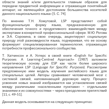
области знаний и/или деятельности главным образом для
передачи предметной информации и отражающая понятийный
аппарат, не являющийся достоянием большинства носителей
данного национального языка» [5. С. 74].
По мнению Т.Н. Хомутовой, LSP представляет собой
функциональную форму языка, предназначенную для
обеспечения точного и продуктивного взаимодействия между
экспертами в конкретной профессиональной сфере. М.Ю. Рогова
и Э.А. Сорокина, в свою очередь, акцентируют социальную
природу этой разновидности языка, подчеркивая, что ее основу
формирует специализированная терминология, отражающая
потребности профессионального сообщества.
Т. Хатчинсон и А. Уотерс в своей книге «English for Specific
Purposes: A Learning-Centred Approach» (1987) заложили
теоретическую основу для ESP как части более широкого
направления LSP (
Language for Specific Purposes
). Рассмотрим
предложенную ими модель изучения английского языка для
специальных целей. Авторы сравнивают человеческий мозг с
системой связей, напоминающей дорожную карту. Процесс
усвоения новых знаний изображается как установление связей
между различными «населенными пунктами» – отдельными
знаниями и их совокупностями – через преодоление препятствий
[11, с. 49-51].
Данная модель основывается на следующих принципах: