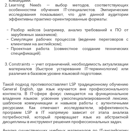
командами.
Learning Needs — выбор методов, соответствующих
особенностям обучения IT-специалистов. Эмпирические
исследования показывают, что для данной аудитории
эффективны практико-ориентированные форматы:
Разбор кейсов (например, анализ требований к ПО от
зарубежных заказчиков);
Симуляции рабочих процессов (ведение переговоров с
клиентами на английском);
Проектная работа (совместное создание технических
спецификаций).
Constraints — учет ограничений, необходимость актуализации
материалов (быстрое устаревание IT-терминологии) или
различия в базовом уровне языковой подготовки.
Такой подход противопоставляет LSP традиционному обучению
General English, где язык изучается вне профессионального
контекста. В IT-сфере фокус смещается на функциональное
владение языком: усвоение узкоспециализированной лексики,
шаблонов коммуникации и навыков работы с аутентичными
ресурсами. Как отмечают исследователи, эффективность
программ LSP в IT напрямую зависит от этапа анализа
потребностей, который превращает язык из абстрактной
дисциплины в инструмент решения профессиональных задач.
Анализ существующих учебных материалов по IT-английскому