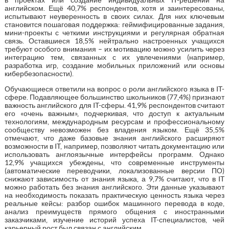
английском. Ещё 40,7% респондентов, хотя и заинтересованы,
испытывают неуверенность в своих силах. Для них ключевым
становится пошаговая поддержка: геймифицированные задания,
мини-проекты с четкими инструкциями и регулярная обратная
связь. Оставшиеся 18,5% нейтрально настроенных учащихся
требуют особого внимания – их мотивацию можно усилить через
интеграцию тем, связанных с их увлечениями (например,
разработка игр, создание мобильных приложений или основы
кибербезопасности).
Обучающиеся ответили на вопрос о роли английского языка в IT-
сфере. Подавляющее большинство школьников (77,4%) признают
важность английского для IT-сферы. 41,9% респондентов считают
его «очень важным», подчеркивая, что доступ к актуальным
технологиям, международным ресурсам и профессиональному
сообществу невозможен без владения языком. Ещё 35,5%
отмечают, что даже базовые знания английского расширяют
возможности в IT, например, позволяют читать документацию или
использовать англоязычные интерфейсы программ. Однако
12,9% учащихся убеждены, что современные инструменты
(автоматические переводчики, локализованные версии ПО)
снижают зависимость от знания языка, а 9,7% считают, что в IT
можно работать без знания английского. Эти данные указывают
на необходимость показать практическую ценность языка через
реальные кейсы: разбор ошибок машинного перевода в коде,
анализ преимуществ прямого общения с иностранными
заказчиками, изучение историй успеха IT-специалистов, чей
карьерный рост был связан с английским.