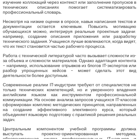
изучение коллокаций через контекст или заполнение пропусков в
технических описаниях помогает систематизировать
профессиональный словарь.
Несмотря на низкие оценки в опросе, навык написания текстов и
документации остается ключевым. Повысить мотивацию
обучающихся можно, интегрируя реальные проектные задачи:
например, создание описания приложения или разработку
технического задания. Учащиеся лучше вовлекаются, когда видят,
что их текст становится частью рабочего процесса.
Работа с технической литературой часто вызывает сложности из-
за объема и сложности материалов. Однако адаптация контента
– например, использование отрывков из блогов IT-экспертов или
разбор упрощенных кейсов – может сделать этот вид
деятельности более доступным.
Современные реалии IT-индустрии требуют от специалистов не
только технических компетенций, но и уверенного владения
английским языком как инструментом профессиональной
коммуникации. На основе анализа запросов учащихся IT-классов
сформирован комплекс методических принципов, направленных
на создание эффективного элективного курса, который
объединяет языковую подготовку с практикой решения реальных
задач.
Центральным компонентом учебной программы должна
выступать проектно-ориентированная методика,
обеспечивающая синтез профессиональных IT-навыков и