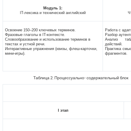
Модуль 1:
IT-лексика и технический английский
Ч
Освоение 150–200 ключевых терминов.
Работа с адап
Фразовые глаголы в IT-контексте.
Разбор аутент
Словообразование и использование терминов в
Анализ таб
текстах и устной речи.
действий.
Интерактивные упражнения (квизы, флеш-карточки,
Практика смы
мини-игры).
фрагментов.
Таблица 2. Процессуально- содержательный блок
I этап