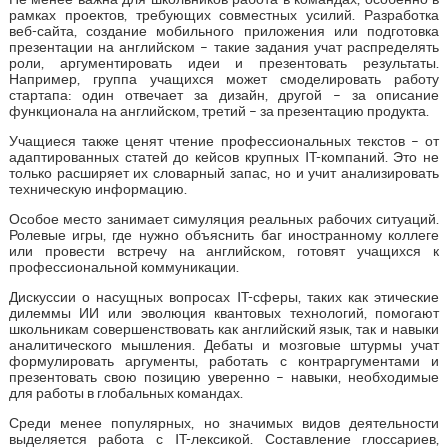
рамках проектов, требующих совместных усилий. Разработка
веб-сайта, создание мобильного приложения или подготовка
презентации на английском – такие задания учат распределять
роли, аргументировать идеи и презентовать результаты.
Например, группа учащихся может смоделировать работу
стартапа: один отвечает за дизайн, другой – за описание
функционала на английском, третий – за презентацию продукта.
Учащиеся также ценят чтение профессиональных текстов – от
адаптированных статей до кейсов крупных IT-компаний. Это не
только расширяет их словарный запас, но и учит анализировать
техническую информацию.
Особое место занимает симуляция реальных рабочих ситуаций.
Ролевые игры, где нужно объяснить баг иностранному коллеге
или провести встречу на английском, готовят учащихся к
профессиональной коммуникации.
Дискуссии о насущных вопросах IT-сферы, таких как этические
дилеммы ИИ или эволюция квантовых технологий, помогают
школьникам совершенствовать как английский язык, так и навыки
аналитического мышления. Дебаты и мозговые штурмы учат
формулировать аргументы, работать с контраргументами и
презентовать свою позицию уверенно – навыки, необходимые
для работы в глобальных командах.
Среди менее популярных, но значимых видов деятельности
выделяется работа с IT-лексикой. Составление глоссариев,