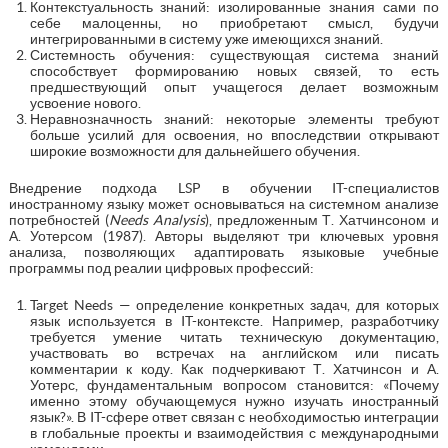
Контекстуальность знаний: изолированные знания сами по
себе малоценны, но приобретают смысл, будучи
интегрированными в систему уже имеющихся знаний.
Системность обучения: существующая система знаний
способствует формированию новых связей, то есть
предшествующий опыт учащегося делает возможным
усвоение нового.
Неравнозначность знаний: некоторые элементы требуют
больше усилий для освоения, но впоследствии открывают
широкие возможности для дальнейшего обучения.
Внедрение подхода LSP в обучении IT-специалистов
иностранному языку может основываться на системном анализе
потребностей (
Needs Analysis
), предложенным Т. Хатчинсоном и
А. Уотерсом (1987). Авторы выделяют три ключевых уровня
анализа, позволяющих адаптировать языковые учебные
программы под реалии цифровых профессий:
Target Needs — определение конкретных задач, для которых
язык используется в IT-контексте. Например, разработчику
требуется умение читать техническую документацию,
участвовать во встречах на английском или писать
комментарии к коду. Как подчеркивают Т. Хатчинсон и А.
Уотерс, фундаментальным вопросом становится: «Почему
именно этому обучающемуся нужно изучать иностранный
язык?». В IT-сфере ответ связан с необходимостью интеграции
в глобальные проекты и взаимодействия с международными