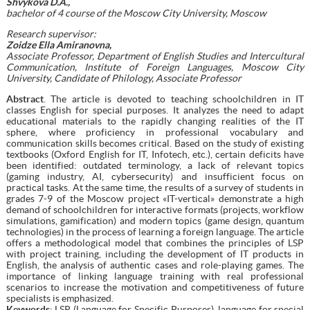
Shvykova D.A.,
bachelor
of 4 course of the Moscow City University, Moscow
Research supervisor:
Zoidze Ella Amiranovna,
Associate Professor, Department of English Studies and Intercultural
Communication, Institute of Foreign Languages, Moscow City
University, Candidate of Philology, Associate Professor
Abstract
. The article is devoted to teaching schoolchildren in IT
classes English for special purposes. It analyzes the need to adapt
educational materials to the rapidly changing realities of the IT
sphere, where proficiency in professional vocabulary and
communication skills becomes critical. Based on the study of existing
textbooks (Oxford English for IT, Infotech, etc.), certain deficits have
been identified: outdated terminology, a lack of relevant topics
(gaming industry, AI, cybersecurity) and insufficient focus on
practical tasks. At the same time, the results of a survey of students in
grades 7-9 of the Moscow project «IT-vertical» demonstrate a high
demand of schoolchildren for interactive formats (projects, workflow
simulations, gamification) and modern topics (game design, quantum
technologies) in the process of learning a foreign language. The article
offers a methodological model that combines the principles of LSP
with project training, including the development of IT products in
English, the analysis of authentic cases and role-playing games. The
importance of linking language training with real professional
scenarios to increase the motivation and competitiveness of future
specialists is emphasized.
Keywords
: LSP (Language for Specific Purposes), language for special