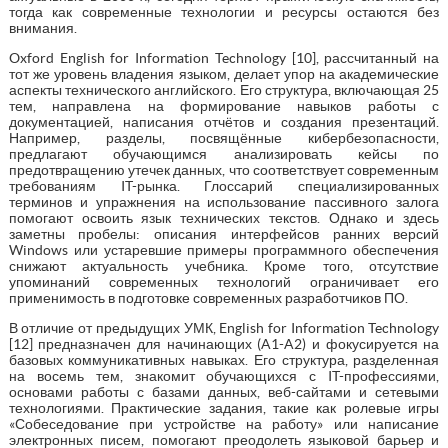
тогда как современные технологии и ресурсы остаются без
внимания.
Oxford English for Information Technology [10], рассчитанный на
тот же уровень владения языком, делает упор на академические
аспекты технического английского. Его структура, включающая 25
тем, направлена на формирование навыков работы с
документацией, написания отчётов и создания презентаций.
Например, разделы, посвящённые кибербезопасности,
предлагают обучающимся анализировать кейсы по
предотвращению утечек данных, что соответствует современным
требованиям IT-рынка. Глоссарий специализированных
терминов и упражнения на использование пассивного залога
помогают освоить язык технических текстов. Однако и здесь
заметны пробелы: описания интерфейсов ранних версий
Windows или устаревшие примеры программного обеспечения
снижают актуальность учебника. Кроме того, отсутствие
упоминаний современных технологий ограничивает его
применимость в подготовке современных разработчиков ПО.
В отличие от предыдущих УМК, English for Information Technology
[12] предназначен для начинающих (A1-A2) и фокусируется на
базовых коммуникативных навыках. Его структура, разделенная
на восемь тем, знакомит обучающихся с IT-профессиями,
основами работы с базами данных, веб-сайтами и сетевыми
технологиями. Практические задания, такие как ролевые игры
«Собеседование при устройстве на работу» или написание
электронных писем, помогают преодолеть языковой барьер и