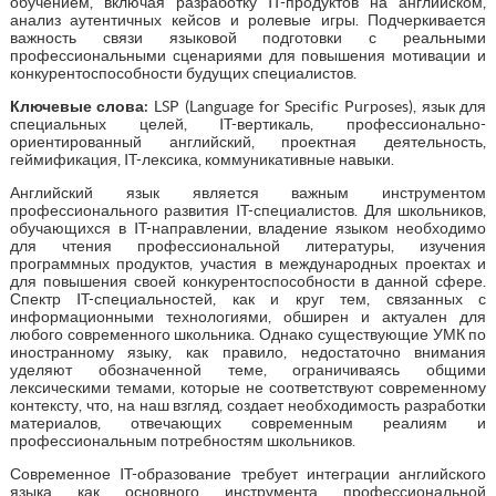
обучением, включая разработку IT-продуктов на английском,
анализ аутентичных кейсов и ролевые игры. Подчеркивается
важность связи языковой подготовки с реальными
профессиональными сценариями для повышения мотивации и
конкурентоспособности будущих специалистов.
Ключевые слова:
LSP (Language for Specific Purposes), язык для
специальных целей, IT-вертикаль, профессионально-
ориентированный английский, проектная деятельность,
геймификация, IT-лексика, коммуникативные навыки.
Английский язык является важным инструментом
профессионального развития IT-специалистов. Для школьников,
обучающихся в IT-направлении, владение языком необходимо
для чтения профессиональной литературы, изучения
программных продуктов, участия в международных проектах и
для повышения своей конкурентоспособности в данной сфере.
Спектр IT-специальностей, как и круг тем, связанных с
информационными технологиями, обширен и актуален для
любого современного школьника. Однако существующие УМК по
иностранному языку, как правило, недостаточно внимания
уделяют обозначенной теме, ограничиваясь общими
лексическими темами, которые не соответствуют современному
контексту, что, на наш взгляд, создает необходимость разработки
материалов, отвечающих современным реалиям и
профессиональным потребностям школьников.
Современное IT-образование требует интеграции английского
языка как основного инструмента профессиональной