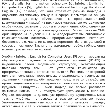
(Oxford English for Information Technology [10], Infotech. English for
Computer Users [9], English for Informational Technology, Vocational
English [12] показал, что они отражают разные подходы к
обучению английскому языку в IT-сфере. Несмотря на общую
цель – подготовку обучающихся к профессиональной
коммуникации – каждый из них имеет уникальные методические
особенности, сильные стороны и ограничения, обусловленные
временем издания и целевой аудиторией. Рассмотренные УМК
ориентированы на уровень B1-B2 и содержат темы, связанные с
компьютерными системами, программированием, интернет-
безопасностью, часть из которых перестает быть актуальной в
современном мире. Так, многие материалы требуют обновления
в связи с развитием технологий.
Учебник Infotech. English for Computer Users [9] ориентирован на
обучающихся среднего и продвинутого уровней (B1-B2) и
выделяется своей модульной структурой, охватывающей
широкий спектр тем – от устройства компьютера до
программирования и сетевых технологий. Его сильной стороной
является сочетание теоретического материала с творческими
заданиями: например, обучающимся предлагается разработать
проект «идеальной компьютерной системы» или написать эссе о
будущем IT-индустрии. Такой подход не только развивает
языковые навыки, но и стимулирует критическое мышление.
Однако, несмотря на детальную проработку фундаментальных
тем, в учебнике не освещены важные актуальные темы.
Упоминаемые магнитные носители или оптические приводы,
актуальные в 2000-х, сегодня теряют практическую значимость,