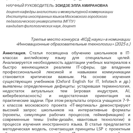
НАУЧНЫЙ РУКОВОДИТЕЛЬ:
ЗОИДЗЕ ЭЛЛА АМИРАНОВНА
доцент кафедры англистики и межкультурной коммуникации
Института иностранных языков Московского городского
педагогического университета (МГПУ)
кандидат филологических наук, доцент
Третье место конкурса «КОД науки» в номинации
«Инновационные образовательные технологии» (2025 г.)
Аннотация
.
Статья посвящена обучению школьников в IT-
классах английскому языку для специальных целей.
Анализируется необходимость адаптации учебных материалов к
быстро меняющимся реалиям IT-сферы, где владение
профессиональной лексикой и навыками коммуникации
становится критически важным. На основе изучения
существующих учебников (Oxford English for IT, Infotech и др.)
выявлены определенные дефициты: устаревшая терминология,
недостаток актуальных тем (игровая индустрия, AI,
кибербезопасность) и недостаточная ориентация на
практические задачи. При этом результаты опроса учащихся 7-9-
х классов московского проекта «IT-вертикаль» демонстрируют
высокий запрос школьников на интерактивные форматы
(проекты, симуляции рабочих процессов, геймификацию) и
современные темы (гейм-дизайн, квантовые технологии) в
процессе изучения иностранного языка. В статье предлагается
методическая модель, сочетающая принципы LSP с проектным