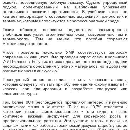
освоить повседневную рабочую лексику. Однако упрощённый
подход, ориентированный на шаблонные упражнения,
ограничивает развитие креативности. В учебнике также не
хватает информации о современных актуальных технологиях и
терминах, которые используются в профессиональной среде.
Таким образом, основным недостатком рассмотренных
учебников выступает ограниченный охват современных тем и
терминологии. Тем не менее, эти пособия сохраняют
методическую ценность.
Чтобы проверить, насколько УМК соответствуют запросам
современных учащихся, был проведён опрос среди школьников
7-9 IT-классов. Результаты исследования не только подтвердили
необходимость обновления учебных материалов, но и добавили
важные нюансы в дискуссию.
Проведенный опрос позволил выявить ключевые аспекты,
которые следует учитывать при обучении английскому языку в IT-
классах, при планировании и разработке спецкурса или
элективного курса.
Так, более 80% респондентов проявляют интерес к изучению
английского языка в контексте IT. Из них 40,7% относятся к
категории «очень заинтересованных» – они видят в языке
критически важный инструмент для карьерного роста и
профессионального развития. Эти ученики готовы к сложным
задачам, таким как работа с технической документацией, участие
в проектах или создание индивидуальных IT-решений на