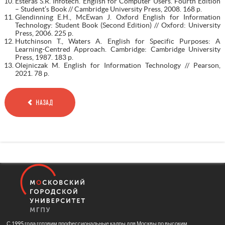
Esteras S.R. Infotech. English for Computer Users. Fourth Edition
– Student’s Book // Cambridge University Press, 2008. 168 p.
Glendinning E.H., McEwan J. Oxford English for Information
Technology: Student Book (Second Edition) // Oxford: University
Press, 2006. 225 p.
Hutchinson T., Waters A. English for Specific Purposes: A
Learning-Centred Approach. Cambridge: Cambridge University
Press, 1987. 183 p.
Olejniczak M. English for Information Technology // Pearson,
2021. 78 p.
НАЗАД
С 1995 года готовим профессиональные кадры для Москвы по высоким