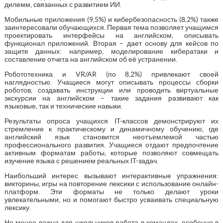
дилемм, связанных с развитием ИИ.
Мобильные приложения (9,5%) и кибербезопасность (8,2%) также
заинтересовали обучающихся. Первая тема позволяет учащимся
проектировать интерфейсы на английском, описывать
функционал приложений. Вторая – дает основу для кейсов по
защите данных: например, моделирование кибератаки и
составление отчета на английском об её устранении.
Робототехника и VR/AR (по 8,2%) привлекают своей
наглядностью. Учащиеся могут описывать процессы сборки
роботов, создавать инструкции или проводить виртуальные
экскурсии на английском – такие задания развивают как
языковые, так и технические навыки.
Результаты опроса учащихся IT-классов демонстрируют их
стремление к практическому и динамичному обучению, где
английский язык становится неотъемлемой частью
профессионального развития. Учащиеся отдают предпочтение
активным форматам работы, которые позволяют совмещать
изучение языка с решением реальных IT-задач.
Наибольший интерес вызывают интерактивные упражнения:
викторины, игры на повторение лексики с использование онлайн-
платформ. Эти форматы не только делают уроки
увлекательными, но и помогают быстро усваивать специальную
лексику.
Не менее важна для школьников работа в командах, особенно в