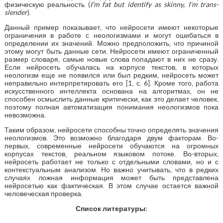
физическую реальность (
I
’
m
fat
but
identify
as
skinny
,
I
’
m
trans
-
slender
).
Данный пример показывает, что нейросети имеют некоторые
ограничения в работе с неологизмами и могут ошибаться в
определении их значений. Можно предположить, что причиной
этому могут быть данные сети. Нейросети имеют ограниченный
размер словаря, самые новые слова попадают в них не сразу.
Если нейросеть обучалась на корпусе текстов, в которых
неологизм еще не появился или был редким, нейросеть может
неправильно интерпретировать его [1, с. 6]. Кроме того, работа
искусственного интеллекта основана на алгоритмах, он не
способен осмыслить данные критически, как это делает человек,
поэтому полная автоматизация понимания неологизмов пока
невозможна.
Таким образом, нейросети способны точно определять значения
неологизмов. Это возможно благодаря двум факторам. Во-
первых, современные нейросети обучаются на огромных
корпусах текстов, реальном языковом потоке. Во-вторых,
нейросеть работает не только с отдельными словами, но и с
контекстуальным анализом. Но важно учитывать, что в редких
случаях ложная информация может быть представлена
нейросетью как фактическая. В этом случае остается важной
человеческая проверка.
Список литературы: