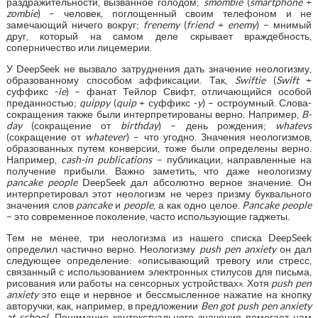
раздражительности, вызванное голодом;
s
mombie
(
smartphone
+
zombie
) – человек, поглощенный своим телефоном и не
замечающий ничего вокруг;
f
renemy
(
friend
+
enemy
) – мнимый
друг, который на самом деле скрывает враждебность,
соперничество или лицемерии.
У DeepSeek не вызвало затруднения дать значение неологизму,
образованному способом аффиксации. Так,
Swiftie
(
Swift
+
суффикс -
ie
) – фанат Тейлор Свифт, отличающийся особой
преданностью;
q
uippy
(
quip
+ суффикс -
y
) – остроумный. Слова-
сокращения также были интерпретированы верно. Например,
B-
day
(сокращение от
birthday
) – день рождения;
w
hatevs
(сокращение от
whatever
) – что угодно. Значения неологизмов,
образованных путем конверсии, тоже были определены верно.
Например,
cash
-
in
publications
– публикации, направленные на
получение прибыли. Важно заметить, что даже неологизму
pancake
people
DeepSeek дал абсолютно верное значение. Он
интерпретировал этот неологизм не через призму буквального
значения слов
pancake
и
people
, а как одно целое.
Pancake
people
– это современное поколение, часто использующие гаджеты.
Тем не менее, три неологизма из нашего списка DeepSeek
определил частично верно. Неологизму
push
pen
anxiety
он дал
следующее определение: «описывающий тревогу или стресс,
связанный с использованием электронных стилусов для письма,
рисования или работы на сенсорных устройствах». Хотя
push
pen
anxiety
это еще и нервное и бессмысленное нажатие на кнопку
авторучки, как, например, в предложении
Ben
got
push
pen
anxiety
at
school
. Понимание контекстуального значения помогает нам