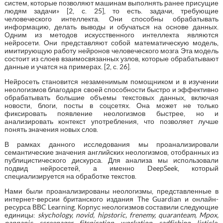
систем, которые позволяют машинам выполнять ранее присущие
людям задачи» [2, с. 25], то есть. задачи, требующие
человеческого интеллекта. Они способны обрабатывать
информацию, делать выводы и обучаться на основе данных.
Одним из методов искусственного интеллекта являются
нейросети. Они представляют собой математическую модель,
имитирующую работу нейронов человеческого мозга Эта модель
состоит из слоев взаимосвязанных узлов, которые обрабатывают
данные и учатся на примерах. [2, с. 26].
Нейросеть становится незаменимым помощником и в изучении
неологизмов благодаря своей способности быстро и эффективно
обрабатывать большие объемы текстовых данных, включая
новости, блоги, посты в соцсетях. Она может не только
фиксировать появление неологизмов быстрее, но и
анализировать контекст употребления, что позволяет лучше
понять значения новых слов.
В рамках данного исследования мы проанализировали
семантические значения английских неологизмов, отобранных из
публицистического дискурса. Для анализа мы использовали
подвид нейросетей, а именно DeepSeek, который
специализируется на обработке текстов.
Нами были проанализированы неологизмы, представленные в
интернет-версии британского издания The Guardian и онлайн-
ресурса BBC Learning. Корпус неологизмов составили следующие
единицы:
skychology, novid, hipstoric, frenemy, quaranteam, Mpox,
panpanic, screenager, fitspiration, workation, sadfishing, listicle,