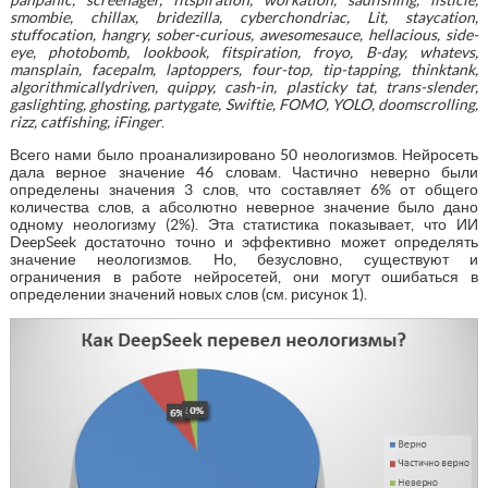
smombie, chillax, bridezilla, cyberchondriac, Lit, staycation,
stuffocation, hangry, sober-curious, awesomesauce, hellacious, side-
eye, photobomb, lookbook, fitspiration, froyo, B-day, whatevs,
mansplain, facepalm, laptoppers, four-top, tip-tapping, thinktank,
algorithmicallydriven, quippy, cash-in, plasticky tat, trans-slender,
gaslighting, ghosting, partygate, Swiftie, FOMO, YOLO, doomscrolling,
rizz, catfishing, iFinger
.
Всего нами было проанализировано 50 неологизмов. Нейросеть
дала верное значение 46 словам. Частично неверно были
определены значения 3 слов, что составляет 6% от общего
количества слов, а абсолютно неверное значение было дано
одному неологизму (2%). Эта статистика показывает, что ИИ
DeepSeek достаточно точно и эффективно может определять
значение неологизмов. Но, безусловно, существуют и
ограничения в работе нейросетей, они могут ошибаться в
определении значений новых слов (см. рисунок 1).