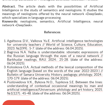
Abstract.
The article deals with the possibilities of Artificial
Intelligence in the study of semantics and neologisms. It studies the
meanings of neologisms offered by the neural network «DeepSeek»,
which specializes in language processing.
Keywords:
neologisms, semantics, Artificial Intelligence, neural
network «DeepSeek».
References
:
Agaltsova D.V., Valkova Yu.E. Artificial intelligence technologies
for university teachers // World of Science, Culture, Education,
2023. №2(99).: 5-7
. (date of the address: 06.04.2025).
Bagrova N.A. Yezha is understandable: idiomatic expressions of
the Russian language through the eyes of a neural network //
Barkhudar readings, RAU. 2024.: 25-28
. (date of the address:
06.04.2025).
Koloskova O.A. Actual methods of the lexical composition of the
English language (based on the words of the year 2022-2023 ) //
Bulletin of Samara University. History, pedagogy, philology, 2024.:
170-179
. (date of the address: 06.04.2025).
Pustovedova V.K., Bykova N.O., Tupikova S.E. Between the lines:
understanding of contextual occasional meanings by man and
artificial intelligence//Universum: philology and art history, 2025.
№1(127).: 45-48
. (date of the address: 06.04.2025).