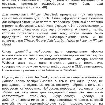
осознать, насколько разнообразны могут быть наши
интерпретации мира [4, с. 48].
Для неологизма
iFinger
DeepSeek предлагает три значения:
сленговое название для Touch ID или цифрового ключа; боль или
дискомфорт в пальце от частого скроллинга; привычка постоянно
скроллить, бессознательно листать соцсети. Интересно заметить,
что у этого слова есть еще одно значение. А именно, палец,
который оставляют чистым для того, чтобы можно было
продолжить пользоваться смартфоном/планшетом и не
запачкать его (
These
ribs
are
delicious
but
I
have
to
keep
my
iFinger
clean
).
Слову
g
aslighting
нейросеть дала определение «форма
психологического насилия, когда манипулятор заставляет жертву
сомневаться в своей памяти/восприятии». Словарь Merriam
Webster дает еще одно значение данного неологизма,
совершенно иное – это ложная информация в СМИ, в интернете.
Синонимами указаны слова
fakenews
и
deepfake
.
Одному неологизму DeepSeek дал абсолютно неверное значение.
Данное слово воспринимается в языке как одно целое, не
распадаясь на отдельные слова, поэтому нейросеть не может
перевести их корректно. Нейросеть перевела неологизм
t
rans
-
slender
как «описание трансгендерных людей, чья внешность
соответствует стройному, «худощавому» идеалу». В
действительности имеется в виду состояние человека, который
полный, но не идентифицирует себя таковым, смотря на