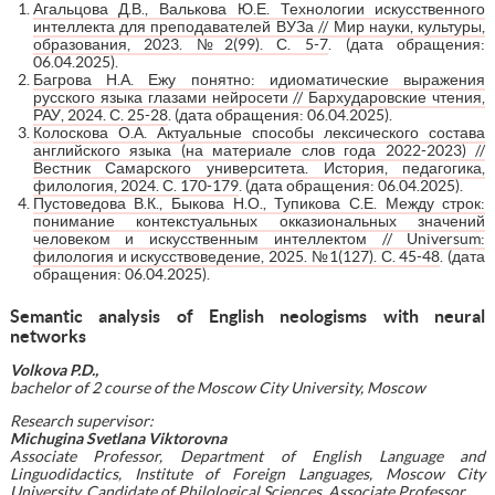
Агальцова Д.В., Валькова Ю.Е. Технологии искусственного
интеллекта для преподавателей ВУЗа // Мир науки, культуры,
образования, 2023. №2(99). С. 5-7
. (дата обращения:
06.04.2025).
Багрова Н.А. Ежу понятно: идиоматические выражения
русского языка глазами нейросети // Бархударовские чтения,
РАУ, 2024. С. 25-28
. (дата обращения: 06.04.2025).
Колоскова О.А. Актуальные способы лексического состава
английского языка (на материале слов года 2022-2023) //
Вестник Самарского университета. История, педагогика,
филология, 2024. С. 170-179
. (дата обращения: 06.04.2025).
Пустоведова В.К., Быкова Н.О., Тупикова С.Е. Между строк:
понимание контекстуальных окказиональных значений
человеком и искусственным интеллектом // Universum:
филология и искусствоведение, 2025. №1(127). С. 45-48
. (дата
обращения: 06.04.2025).
Semantic analysis of English neologisms with neural
networks
Volkova P.D.,
bachelor of 2 course of the Moscow City University, Moscow
Research supervisor:
Michugina Svetlana Viktorovna
Associate Professor, Department of English Language and
Linguodidactics, Institute of Foreign Languages, Moscow City
University, Candidate of Philological Sciences, Associate Professor