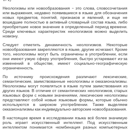
Неологизмы или новообразования – это слова, словосочетания
или выражения, недавно появившиеся в языке для обозначения
новых предметов, понятий, признаков и явлений, и еще не
вошедшие полностью в активный словарный состав языка, либо
приобретшие новое значение в определенный период времени.
Среди ключевых характеристик неологизмов можно выделить
новизну.
Следует отметить динамичность неологизмов. Некоторые
новообразования закрепляются в языке, другие исчезают. Кроме
того, неологизмы могут быть ограничены в употреблении, если
они имеют узкую сферу употребления, быстро устаревают из-за
изменений в обществе, имеют социально-географическую
ограниченность.
По источнику происхождения различают лексические,
семантические, заимствованные неологизмы и окказионализмы.
Неологизмы могут появляться в языке путем заимствования из
других языков. В отличие от семантических неологизмов, старых
языковых форм с новыми значениями, лексические неологизмы
представляют собой новые языковые формы, которые обычно
используются в широком употреблении. Также выделяем
окказионализмы как индивидуально-авторские новообразования.
В настоящее время в исследовании языка всё более значимую
роль играет искусственный интеллект. Под искусственным
интеллектом понимается «комбинация разных компьютерных