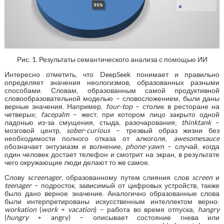
Рис. 1. Результаты семантического анализа с помощью ИИ
Интересно отметить, что DeepSeek понимает и правильно
определяет значения неологизмов, образованных разными
способами. Словам, образованным самой продуктивной
словообразовательной моделью – словосложением, были даны
верные значения. Например,
f
our-top
– столик в ресторане на
четверых;
f
acepalm
– жест, при котором лицо закрыто одной
ладонью из-за смущения, стыда, разочарования;
t
hinktank
–
мозговой центр,
s
ober
-
curious
– трезвый образ жизни без
необходимости полного отказа от алкоголя,
awesomesauce
обозначает энтузиазм и волнение,
p
hone
-
yawn
– случай, когда
один человек достает телефон и смотрит на экран, в результате
чего окружающие люди делают то же самое.
Слову
s
creenager
, образованному путем слияния слов
screen
и
teenager
– подросток, зависимый от цифровых устройств, также
было дано верное значение. Аналогично образованные слова
были интерпретированы искусственным интеллектом верно:
w
orkation
(
work
+
vacation
) – работа во время отпуска;
h
angry
(
hungry
+ angry) – описывает состояние гнева или