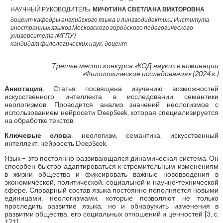
НАУЧНЫЙ РУКОВОДИТЕЛЬ:
МИЧУГИНА СВЕТЛАНА ВИКТОРОВНА
доцент кафедры английского языка и лингводидактики Института
иностранных языков Московского городского педагогического
университета (МГПУ)
кандидат филологических наук, доцент
Третье место конкурса «КОД науки» в номинации
«Филологические исследования» (2024 г.)
Аннотация.
Статья посвящена изучению возможностей
искусственного интеллекта в исследовании семантики
неологизмов. Проводится анализ значений неологизмов с
использованием нейросети DeepSeek, которая специализируется
на обработке текстов.
Ключевые слова
: неологизм, семантика, искусственный
интеллект, нейросеть DeepSeek.
Язык – это постоянно развивающаяся динамическая система. Он
способен быстро адаптироваться к стремительным изменениям
в жизни общества и фиксировать важные нововведения в
экономической, политической, социальной и научно-технической
сфере. Словарный состав языка постоянно пополняется новыми
единицами, неологизмами, которые позволяют не только
проследить развитие языка, но и обнаружить изменения в
развитии общества, его социальных отношений и ценностей [3, с.
171].