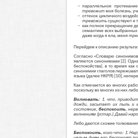
параллельное протекани
тревожит
моя болезнь, у
оттенок цикличного воздей
тревожить
существуют и т
как полное прекращение де
семантике всех выбранных 
даже когда я ела, меня
тре
Перейдем к описанию результат
Согласно «Словарю синонимов 
являются синонимами [2]. Одн
беспокойства), в то время ка
синонимии глаголов
пережива
языка (далее НКРЯ) [10], непер
Как отмечается во многих рабо
поскольку во многих из них либо
Волновать
: 1. что. привод
дожди, засыпает их пыль и 
состояние,
беспокоить
, нер
волнениям (устар.). Давай нар
Либо даются схожие толкования
Беспокоить
, кого-что: 1. На
целым дням его беспокоят п