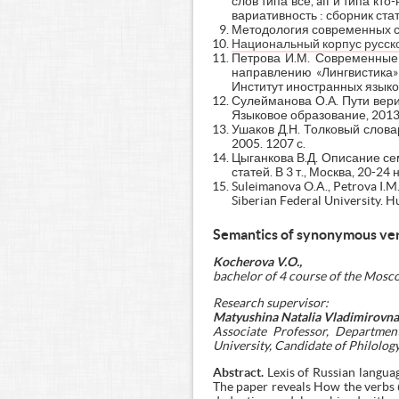
слов типа все, all и типа кт
вариативность : сборник ста
Методология современных се
Национальный корпус русско
Петрова И.М. Современные
направлению «Лингвистика» 
Институт иностранных языков
Сулейманова О.А. Пути вери
Языковое образование, 2013.
Ушаков Д.Н. Толковый словарь
2005. 1207 с.
Цыганкова В.Д. Описание се
статей. В 3 т., Москва, 20-2
Suleimanova O.A., Petrova I.M.
Siberian Federal University. H
Semantics of synonymous verb
Kocherova V.O.,
bachelor
of 4 course of the Mosc
Research supervisor:
Matyushina Natalia Vladimirovna
Associate Professor, Departmen
University, Candidate of Philolog
Abstract.
Lexis of Russian languag
The paper reveals How the verbs