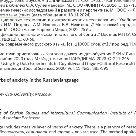
о-нибудь, some в русском и английском языках», 1965) // Контенсивные
тей к юбилею О.А. Сулеймановой. М.: ООО «ФЛИНТА», 2016. С. 167-1
мантических исследований в развитии и перспективе. М.: ООО «ФЛИ
го языка (сайт)
. (дата обращения: 18.11.2024).
 цифровые технологии в лингвистических исследованиях: Учебно
/ И.М. Петрова, А.М. Иванова, В.В. Никитина // Московский городск
. М.: ООО «Языки Народов Мира», 2022. 259 с.
фикации лингвистических гипотез: pro et contra // Вестник МГПУ. С
 №2(12). С. 60-68.
 современного русского языка: [св. 110000 слов. ст.] / под ред. Н.
мантики приставочных глаголов движения для обучения РКИ // Лиг
4 ноября 2023 года. М.: Издательство ПАРАДИГМА, 2023. С. 241-245.
 Using Big Data Experiments in Cognitiveand Linguo-Cultural Research in
umanities and Social Sciences. 2020. Vol. 13, №3.: 385-393.
s of anxiety in the Russian language
ow City University, Moscow
,
t of English Studies and Intercultural Communication, Institute of
y, Associate Professor
e includes massive layer of verbs of anxiety. There is a plethora of reas
беспокоить
,
волновать
and
тревожить
are used
.
The method applied