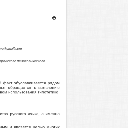
ova@gmail.com
родского педагогического
й факт обуславливается рядом
атья обращается к выявлению
вом использования гипотетико-
ства русского языка, а именно
льным и является целью многих