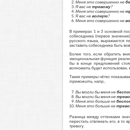
Меня это совершенно не
б
Я вас не
тревожу
?
Меня это совершенно не
т
Я вас не
волную
?
Меня это совершенно не
в
В примерах 1 и 3 основной по
собеседника (первое значение
русского языка, выражаются п
заставить собеседника быть вов
Более того, если обратить вни
эмоциональная функция реализу
бы в конце предложений стоя
волновать
будет использован, 
Такие примеры чётко показыва
тревожить
, напр.,
Вы могли бы меня не
беспо
Вы могли бы меня не
трев
Меня это больше не
беспо
Меня это больше не
трев
Разница между оттенками знач
перестать отвлекать его, в то 
тревогу.