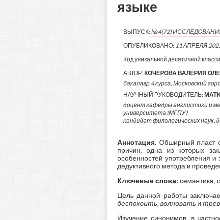
языке
ВЫПУСК:
№4(72) ИССЛЕДОВАН
ОПУБЛИКОВАНО:
11 АПРЕЛЯ 202
Код уникальной десятичной класс
АВТОР:
КОЧЕРОВА ВАЛЕРИЯ ОЛ
бакалавр 4 курса, Московский гор
НАУЧНЫЙ РУКОВОДИТЕЛЬ:
МАТ
доцент кафедры англистики и м
университета (МГПУ)
кандидат филологических наук, 
Аннотация.
Обширный пласт сл
причин, одна из которых за
особенностей употребления и 
дедуктивного метода и проведе
Ключевые слова:
семантика, 
Цель данной работы заключает
беспокоить
,
волновать
и
тре
Изучение синонимов, в частно