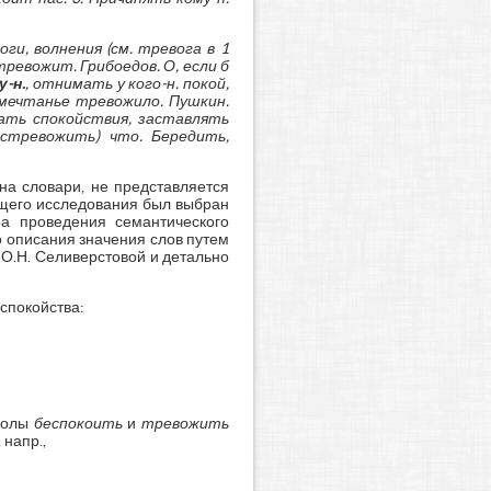
ги, волнения (см. тревога в 1
ревожит. Грибоедов. О, если б
-н.
, отнимать у кого-н. покой,
 мечтанье тревожило. Пушкин.
ать спокойствия, заставлять
астревожить) что. Бередить,
на словари, не представляется
ящего исследования был выбран
а проведения семантического
 описания значения слов путем
О.Н. Селиверстовой и детально
спокойства:
аголы
беспокоить
и
тревожить
 напр.,