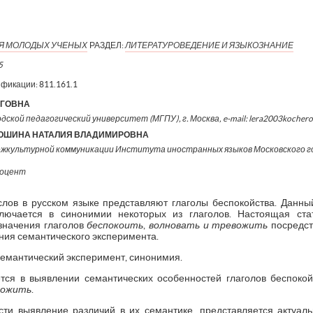
ИЯ МОЛОДЫХ УЧЕНЫХ
РАЗДЕЛ:
ЛИТЕРАТУРОВЕДЕНИЕ И ЯЗЫКОЗНАНИЕ
5
ификации:
811.161.1
ЕГОВНА
одской педагогический университет (МГПУ), г. Москва, e-mail: lera2003kocher
ЮШИНА НАТАЛИЯ ВЛАДИМИРОВНА
ежкультурной коммуникации Института иностранных языков Московского го
доцент
ов в русском языке представляют глаголы беспокойства. Данны
ключается в синонимии некоторых из глаголов. Настоящая ст
значения глаголов
беспокоить
,
волновать и тревожить
посредст
ния семантического эксперимента.
семантический эксперимент, синонимия.
ся в выявлении семантических особенностей глаголов беспокой
вожить
.
сти выявление различий в их семантике, представляется актуа