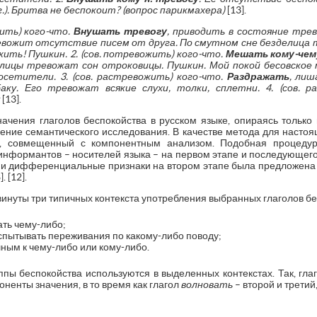
г.). Бритва не беспокоит? (вопрос парикмахера)
[13].
жить) кого-что.
Внушать тревогу
, приводить в состояние трево
ревожит отсутствие писем от друга. По смутном сне безделица т
ить! Пушкин. 2. (сов. потревожить) кого-что.
Мешать кому-чему
лицы тревожат сон отроковицы. Пушкин. Мой покой бесовское
сетители. 3. (сов. растревожить) кого-что.
Раздражать
, лиш
аку. Его тревожат всякие слухи, толки, сплетни. 4. (сов. р
у
[13].
ачения глаголов беспокойства в русском языке, опираясь только 
ение семантического исследования. В качестве метода для насто
од, совмещенный с компонентным анализом. Подобная процедур
информантов – носителей языка – на первом этапе и последующего
и дифференциальные признаки на втором этапе была предложена 
 [12].
инуты три типичных контекста употребления выбранных глаголов бе
ать чему-либо;
испытывать переживания по какому-либо поводу;
ным к чему-либо или кому-либо.
ппы беспокойства используются в выделенных контекстах. Так, гл
ненты значения, в то время как глагол
волновать
– второй и третий,