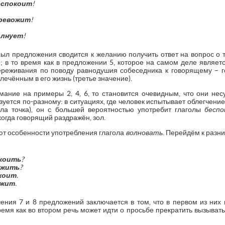
еспокоит
!
ревожит
!
олнует
!
сыл предложения сводится к желанию получить ответ на вопрос о т
); в то время как в предложении 5, которое на самом деле являет
ереживания по поводу равнодушия собеседника к говорящему – г
лечённым в его жизнь (третье значение).
мание на примеры 2, 4, 6, то становится очевидным, что они нес
ется по-разному: в ситуациях, где человек испытывает облегчение
ла точка), он с большей вероятностью употребит глаголы
беспо
когда говорящий раздражён, зол.
ют особенности употребления глагола
волновать
. Перейдём к разн
коить
?
ожить
?
коит
.
ожит
.
ения 7 и 8 предложений заключается в том, что в первом из них
время как во втором речь может идти о просьбе прекратить вызыват