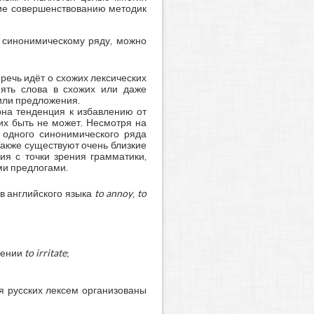
ание совершенствованию методик
 синонимическому ряду, можно
речь идёт о схожих лексических
нять слова в схожих или даже
или предложения.
рна тенденция к избавлению от
их быть не может. Несмотря на
 одного синонимического ряда
Также существуют очень близкие
я с точки зрения грамматики,
ми предлогами.
в английского языка
to annoy
,
to
чении
to irritate
;
я русских лексем организованы