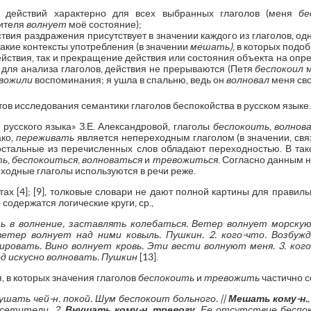
е действий характерно для всех выбранных глаголов (меня
бе
чителя
волнует
моё состояние);
ствия раздражения присутствует в значении каждого из глаголов, од
акие контексты употребления (в значении
мешать)
, в которых подо
йствия, так и прекращение действия или состояния объекта на опр
для анализа глаголов, действия не прерываются (Петя
беспокоил
м
вожили
воспоминания; я ушла в спальню, ведь он
волновал
меня сво
ов исследования семантики глаголов беспокойства в русском языке.
русского языка» З.Е. Александровой, глаголы
беспокоить
,
волнов
ако,
переживать
является непереходным глаголом (в значении, св
к остальные из перечисленных слов обладают переходностью. В так
ть
,
беспокоиться
,
волноваться
и
тревожиться
. Согласно данным 
еходные глаголы используются в речи реже.
тах [4]; [9], толковые словари не дают полной картины для правил
 содержатся логические круги, ср.,
ить в волнение, заставлять колебаться. Ветер волнует морскую
ветер волнует над ними ковыль. Пушкин. 2. кого-что. Возбуж
вировать. Вино волнует кровь. Эти вести волнуют меня. 3. ког
од искусно волновать. Пушкин
[13].
, в которых значения глаголов
беспокоить
и
тревожить
частично с
рушать чей-н. покой. Шум беспокоит больного. ||
Мешать кому-н.
осетители. 2.
Внушать кому-н. тревогу
. Ее отсутствие беспок