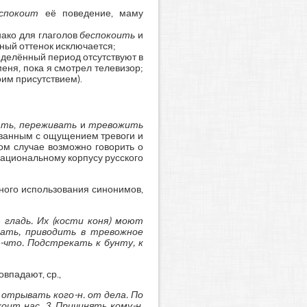
спокоит
её поведение, маму
нако для глаголов
беспокоить
и
бный оттенок исключается;
еделённый период отсутствуют в
еня, пока я смотрел телевизор;
им присутствием).
ать
,
переживать
и
тревожить
язанным с ощущением тревоги и
ом случае возможно говорить о
национальному корпусу русского
ьного использования синонимов,
 гладь. Их (кости коня) моют
дать, приводить в тревожное
о-что. Подстрекать к бунту, к
овпадают, ср.,
, отрывать кого-н. от дела. По
оит нас. 3. Причинять кому-н.