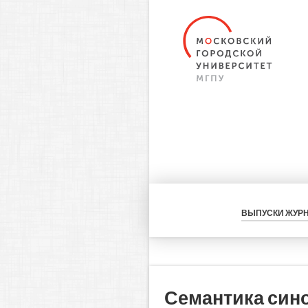
ВЫПУСКИ ЖУР
Семантика син