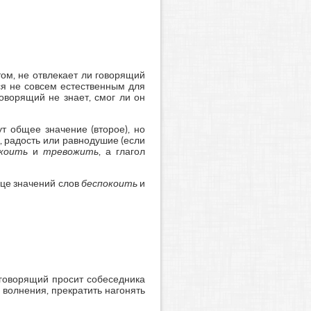
ом, не отвлекает ли говорящий
ся не совсем естественным для
оворящий не знает, смог ли он
ут общее значение (второе), но
, радость или равнодушие (если
коить
и
тревожить
, а глагол
ице значений слов
беспокоить
и
 говорящий просит собеседника
ь волнения, прекратить нагонять