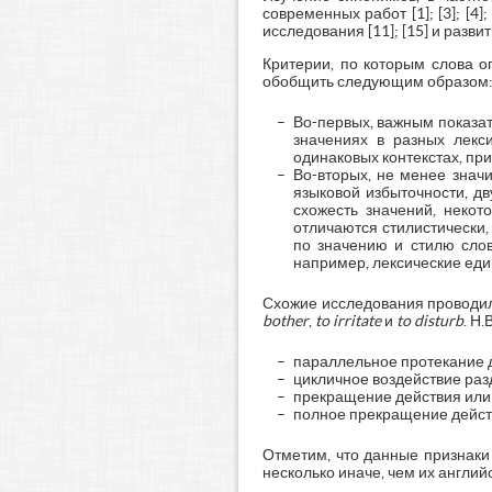
современных работ [1]; [3]; [
исследования [11]; [15] и разви
Критерии, по которым слова 
обобщить следующим образом
Во-первых, важным показат
значениях в разных лекс
одинаковых контекстах, пр
Во-вторых, не менее значи
языковой избыточности, д
схожесть значений, некот
отличаются стилистически,
по значению и стилю слов
например, лексические ед
Схожие исследования проводил
bother
,
to irritate
и
to disturb
. Н
параллельное протекание д
цикличное воздействие раз
прекращение действия или
полное прекращение дейст
Отметим, что данные признаки
несколько иначе, чем их англий