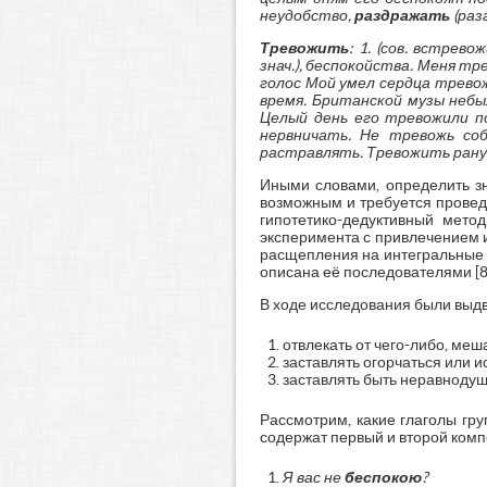
неудобство,
раздражать
(раз
Тревожить
: 1. (сов. встрево
знач.), беспокойства. Меня т
голос Мой умел сердца тревож
время. Британской музы небы
Целый день его тревожили по
нервничать. Не тревожь соб
растравлять. Тревожить ран
Иными словами, определить зн
возможным и требуется провед
гипотетико-дедуктивный мет
эксперимента с привлечением 
расщепления на интегральные 
описана её последователями [8].
В ходе исследования были выдв
отвлекать от чего-либо, меш
заставлять огорчаться или 
заставлять быть неравнодуш
Рассмотрим, какие глаголы гру
содержат первый и второй компо
Я вас не
беспокою
?