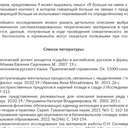
меров, предложение 9 может выражать смысл «
Я больше не имею к
писывает контекст, в котором говорящий больше не связан с пред
говорящий больше не испытывает переживаний по определённому по
нейшего исследования можно указать детальное описание выбра
менения систематизированных теоретических материалов в пре
ется, данные, полученные в ходе проведения семантического э
беспокоить
и
тревожить
могут оказаться полезными при сос
Список литературы:
логический аспект концепта «судьба» в английском, русском и франц
 Абаева Евгения Сергеевна. М.: 2007. 19 с.
инонимов русского языка: Практический справочник: Ок. 11000 сино
ептуализации ментальных процессов, связанных с «выделением / п
 филол. наук: 10.02.19 / Иванова Анна Михайловна. М.: 2011. 26 с.
ространственных предлогов и наречий позади и сзади // Исследован
7-312.
ские представления, релевантные для описания значения ряда 
аук: 10.02.19 / Лягушкина Наталия Владимировна. М.: 2002. 201 с.
рминов фонетики, обозначающих единицу интонации в английском и
теории и практики. Серия: Гуманитарные науки, 2021. №5. С. 162-16
ражение признака деструктивности в билингвальном словаре новог
ыковое образование, 2022. №2(46). С. 143-154.
семантического исследования (на материале работы О.Н. Селиве