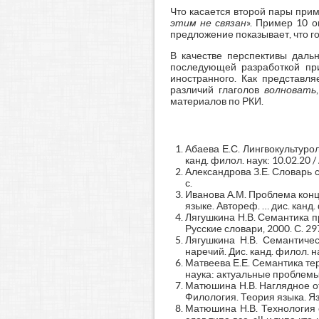
Что касается второй пары при
этим не связан
». Пример 10 о
предложение показывает, что 
В качестве перспективы даль
последующей разработкой при
иностранного. Как представля
различий глаголов
волновать
,
материалов по РКИ.
Абаева Е.С. Лингвокультуро
канд. филол. наук: 10.02.20 /
Александрова З.Е. Словарь с
с.
Иванова А.М. Проблема конц
языке. Автореф. … дис. канд.
Лягушкина Н.В. Семантика п
Русские словари, 2000. С. 29
Лягушкина Н.В. Семантиче
наречий. Дис. канд. филол. н
Матвеева Е.Е. Семантика те
наука: актуальные проблемы 
Матюшина Н.В. Наглядное от
Филология. Теория языка. Яз
Матюшина Н.В. Технология 