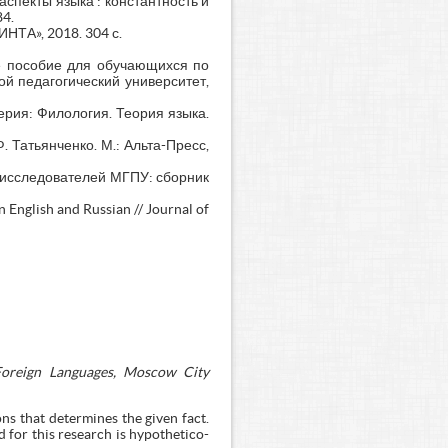
 аспекты языка : константность и
84.
НТА», 2018. 304 с.
е пособие для обучающихся по
ой педагогический университет,
ерия: Филология. Теория языка.
Ф. Татьянченко. М.: Альта-Пресс,
а исследователей МГПУ: сборник
 English and Russian // Journal of
 Foreign Languages, Moscow City
ons that determines the given fact.
 for this research is hypothetico-