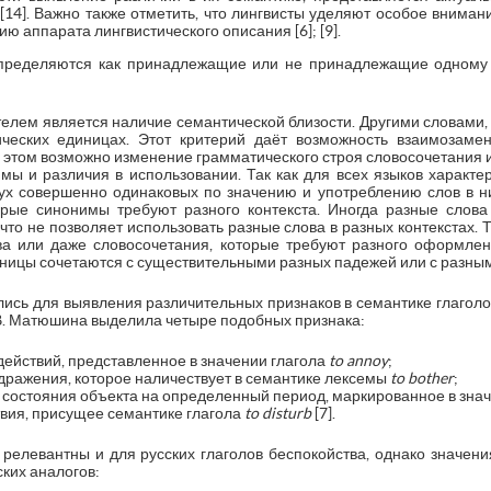
4]; [14]. Важно также отметить, что лингвисты уделяют особое вним
тию аппарата лингвистического описания [6]; [9].
определяются как принадлежащие или не принадлежащие одному
:
елем является наличие семантической близости. Другими словами, 
ических единицах. Этот критерий даёт возможность взаимозаме
и этом возможно изменение грамматического строя словосочетания 
мы и различия в использовании. Так как для всех языков характе
вух совершенно одинаковых по значению и употреблению слов в н
орые синонимы требуют разного контекста. Иногда разные слова
 что не позволяет использовать разные слова в разных контекстах. 
а или даже словосочетания, которые требуют разного оформлени
иницы сочетаются с существительными разных падежей или с разны
ись для выявления различительных признаков в семантике глаголо
.В. Матюшина выделила четыре подобных признака:
ействий, представленное в значении глагола
to annoy
;
дражения, которое наличествует в семантике лексемы
to bother
;
 состояния объекта на определенный период, маркированное в зна
вия, присущее семантике глагола
to disturb
[7].
 релевантны и для русских глаголов беспокойства, однако значени
ских аналогов: