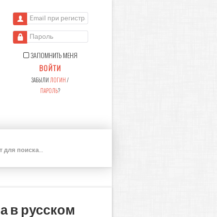
Email при регистрации
Пароль
ЗАПОМНИТЬ МЕНЯ
ВОЙТИ
ЗАБЫЛИ
ЛОГИН
/
ПАРОЛЬ
?
П
О
И
С
К
а в русском