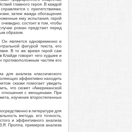
ствий главного героя. В каждой
 справляется с препятствиями,
ензии, затем жажда обогащения
ложенные ему испытания, герой
очевидно, состоит в том, чтобы
 случае роман предстает перед
ным образом.
я. Он является одновременно и
нтральной фигурой текста, его
твия. В то же время герой сам
в Клайде говорит «его худшее и
ции противоположным частям его
а для анализа классического
зволяющих эффективно находить
етом сказки помогает увидеть
вить, что сюжет «Американской
ть отношения с женщинами. При
жета, изучение второстепенных
осредственно в литературе для
альность метода, его точность,
стого и эффективного анализа
В.Я. Проппа, примеров анализа