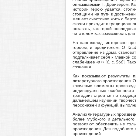
описываемый Т. Драйзером. Как
истории герою удается, столк
стоящими на пути к достижени
мешает счастливо жить с Берт
сказки приходит к традиционно
показать, как герой последов
читателем как возможность дл
На наш взгляд, интересно про
героем, и вредителем. О Клай
отправление из дома становит
подталкивает себя к главной с
слабейшее «я»» [6, c. 566]. Т
сознания.
Как показывают результаты 
литературного произведения. 
ключевые элементы произведе
индивидуальные особенности т
трагедии» строится по традиц
дальнейшем изучении творчест
персонажей и функций, выполн
Анализ литературных произвед
более глубокого и детального 
позволяют обеспечить не тол
произведения. Для подобного 
произведений.