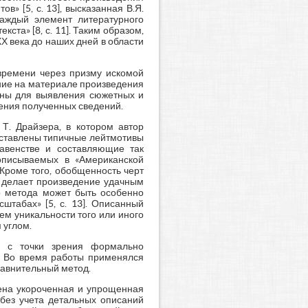
» [5, с. 13], высказанная В.Я.
каждый элемент литературного
ста» [8, с. 11]. Таким образом,
Х века до наших дней в области
времени через призму искомой
ние на материале произведения
езны для выявления сюжетных и
ения полученных сведений.
Т. Драйзера, в котором автор
дставлены типичные лейтмотивы
равенстве и составляющие так
описываемых в «Американской
Кроме того, обобщенность черт
е делает произведение удачным
о метода может быть особенно
штабах» [5, с. 13]. Описанный
ем уникальности того или иного
 углом.
и» с точки зрения формально
. Во время работы применялся
равнительный метод.
ена укороченная и упрощенная
без учета детальных описаний