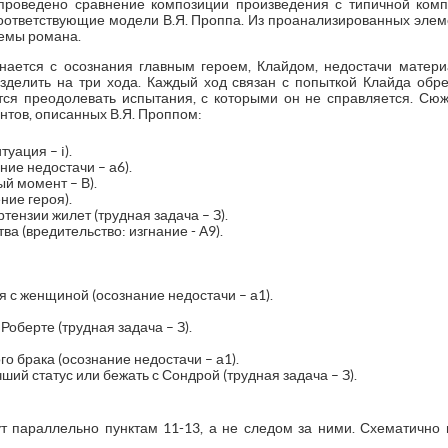
проведено сравнение композиции произведения с типичной комп
оответствующие модели В.Я. Проппа. Из проанализированных эле
емы романа.
нается с осознания главным героем, Клайдом, недостачи матери
делить на три хода. Каждый ход связан с попыткой Клайда обре
тся преодолевать испытания, с которыми он не справляется. Сю
тов, описанных В.Я. Проппом:
уация – i).
ие недостачи – а6).
й момент – В).
ние героя).
ензии жилет (трудная задача – З).
ва (вредительство: изгнание - А9).
с женщиной (осознание недостачи – а1).
оберте (трудная задача – З).
о брака (осознание недостачи – а1).
ий статус или бежать с Сондрой (трудная задача – З).
ут параллельно пунктам 11-13, а не следом за ними. Схематично