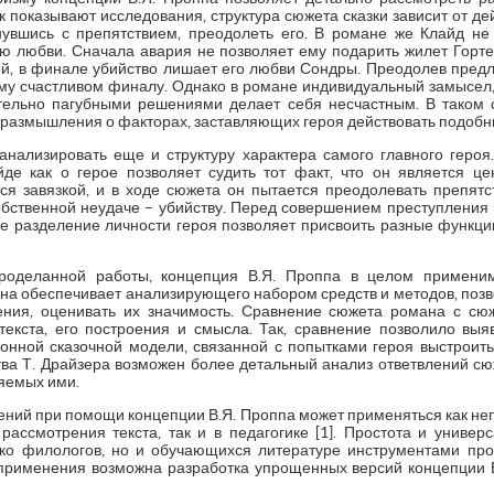
 показывают исследования, структура сюжета сказки зависит от дей
нувшись с препятствием, преодолеть его. В романе же Клайд не
ю любви. Сначала авария не позволяет ему подарить жилет Горт
ой, в финале убийство лишает его любви Сондры. Преодолев пред
му счастливом финалу. Однако в романе индивидуальный замысел, 
ательно пагубными решениями делает себя несчастным. В таком
я размышления о факторах, заставляющих героя действовать подоб
анализировать еще и структуру характера самого главного геро
де как о герое позволяет судить тот факт, что он является це
ся завязкой, и в ходе сюжета он пытается преодолевать препятс
обственной неудаче – убийству. Перед совершением преступления 
акое разделение личности героя позволяет присвоить разные функ
проделанной работы, концепция В.Я. Проппа в целом применим
Она обеспечивает анализирующего набором средств и методов, по
ния, оценивать их значимость. Сравнение сюжета романа с сюж
екста, его построения и смысла. Так, сравнение позволило выя
ионной сказочной модели, связанной с попытками героя выстрои
ва Т. Драйзера возможен более детальный анализ ответвлений сю
яемых ими.
ений при помощи концепции В.Я. Проппа может применяться как неп
рассмотрения текста, так и в педагогике [1]. Простота и универс
ько филологов, но и обучающихся литературе инструментами про
применения возможна разработка упрощенных версий концепции 