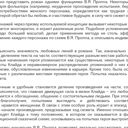
жно представить роман одними функциями В.Я. Проппа. Некотор
ы для фольклора (например, неудачное прохождение испытания, бер
потребностями женского персонажа, определяется как трудная 
герой обретал бы любовь и счастливое будущее, в силу чего сюжет
онажей через призму используемой концепции вызывает некоторые
ется многократно, и играет различные роли. Подобное усложнение 
аздо больший масштаб, делая применение метода не столь эфф
линию каждого персонажа по схеме В.Я. Проппа, а описывать индив
ыяснить значимость любовных линий в романе. Так, изначально
 делением текста на части, соответствующие разным местам работы
рные начинания героя упоминаются как существенные, некоторые 
боты Клайда и неравномерное распределение упоминаний о них 
трезки, обусловленные изменениями в карьере. Кроме того, была о
нные с различными местами проживания героя. Попытка оказалось 
ета.
ичным и удобным становится деление произведения на части, с
ыясняется, что главная движущая сила в жизни Клайда – это люб
емится к обогащению, общению с состоятельными людьми. При этом 
благополучия, попытками выглядеть и действовать соотв
нравится женщинам. В связи с этим особую роль играет и эпизод 
 начале произведения, предсказывая ход сюжета. Именно отнош
одят Клайда к тому положению, в котором он оказывается в ф
иционной сказочной схеме, основываясь на попытках героя выстро
изму концепции В.Я. Проппа позволяет детально рассмотреть р