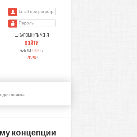
Email при регистрации
Пароль
ЗАПОМНИТЬ МЕНЯ
ВОЙТИ
ЗАБЫЛИ
ЛОГИН
/
ПАРОЛЬ
?
П
О
И
С
К
зму концепции