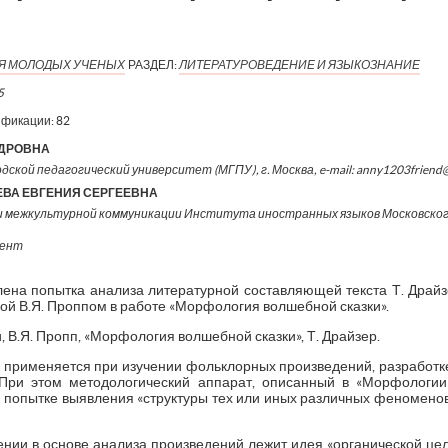
ИЯ МОЛОДЫХ УЧЕНЫХ
РАЗДЕЛ:
ЛИТЕРАТУРОВЕДЕНИЕ И ЯЗЫКОЗНАНИЕ
5
ификации:
82
НДРОВНА
одской педагогический университет (МГПУ), г. Москва, e-mail: anny1203friend
ВА ЕВГЕНИЯ СЕРГЕЕВНА
и межкультурной коммуникации Института иностранных языков Московского
цент
лена попытка анализа литературной составляющей текста Т. Драйз
ой В.Я. Проппом в работе «Морфология волшебной сказки».
, В.Я. Пропп, «Морфология волшебной сказки», Т. Драйзер.
о применяется при изучении фольклорных произведений, разработке
. При этом методологический аппарат, описанный в «Морфологии
и попытке выявления «структуры тех или иных различных феноменов 
нии в основе анализа произведений лежит идея «органической це