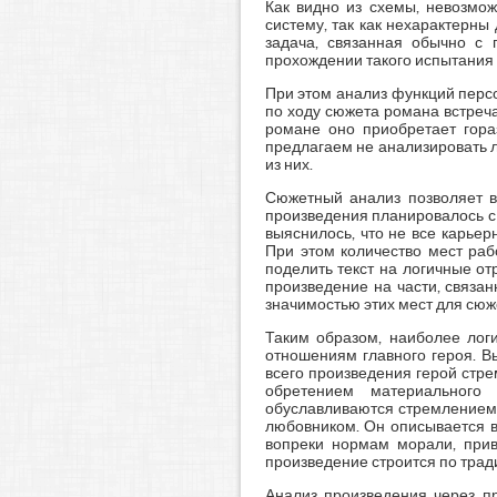
Как видно из схемы, невозмо
систему, так как нехарактерн
задача, связанная обычно с 
прохождении такого испытания 
При этом анализ функций перс
по ходу сюжета романа встреча
романе оно приобретает гор
предлагаем не анализировать 
из них.
Сюжетный анализ позволяет в
произведения планировалось с
выяснилось, что не все карье
При этом количество мест ра
поделить текст на логичные о
произведение на части, связа
значимостью этих мест для сюж
Таким образом, наиболее лог
отношениям главного героя. В
всего произведения герой стр
обретением материального 
обуславливаются стремлением 
любовником. Он описывается в
вопреки нормам морали, прив
произведение строится по трад
Анализ произведения через пр