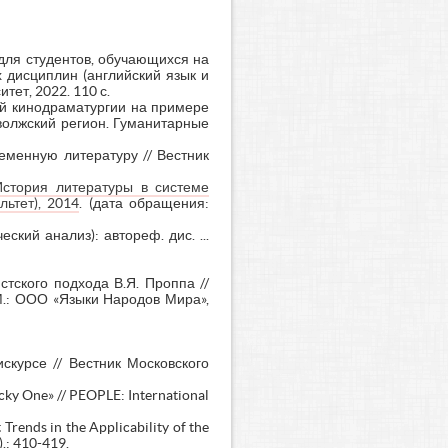
для студентов, обучающихся на
дисциплин (английский язык и
тет, 2022. 110 с.
ой кинодраматургии на примере
волжский регион. Гуманитарные
еменную литературу // Вестник
стория литературы в системе
ьтет), 2014
. (дата обращения:
кий анализ): автореф. дис. ...
тского подхода В.Я. Проппа //
М.: ООО «Языки Народов Мира»,
скурсе // Вестник Московского
cky One» // PEOPLE: International
Trends in the Applicability of the
.: 410-419.