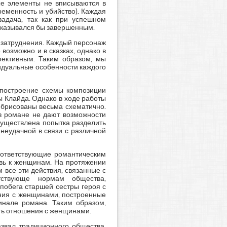
ые элементы не вписываются в
еменность и убийство). Каждая
задача, так как при успешном
 оказывался бы завершенным.
 затруднения. Каждый персонаж
возможно и в сказках, однако в
ективным. Таким образом, мы
идуальные особенности каждого
 построение схемы композиции
 Клайда. Однако в ходе работы
обрисованы весьма схематично.
в романе не дают возможности
существлена попытка разделить
неудачной в связи с различной
оответствующие романтическим
овь к женщинам. На протяжении
все эти действия, связанные с
етствующе нормам общества,
побега старшей сестры героя с
ения с женщинами, построенные
инале романа. Таким образом,
ить отношения с женщинами.
азвал традиционного общества,