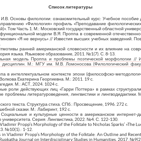
Список литературы
 И.В. Основы филологии: ознакомительный курс: Учебное пособие 
аправлению «Филология» профиль «Преподавание филологических 
й)». Том Часть 1. М.: Московский государственный областной универси
 функциональной модели В.Я. Проппа в современной отечественн
инович «Я не вернусь» // Известия высших учебных заведений. По
.
тмотивы ранней американской словесности и их влияние на совр
рия языка. Языковое образование, 2011. №1(7). С. 8-13.
льная модель Проппа и проблемы поэтической морфологии // И
дисциплин. М.: МГУ им. М.В. Ломоносова (Филологический факул
ппа в интеллектуальном контексте эпохи (философско-методологичес
 Волкова Екатерина Георгиевна. М.: 2011. 19 с.
едия. М.: АСТ, 2024. 1024 с.
ные роли действующих лиц «Гарри Поттера» в рамках структуралис
ые проблемы литературоведения, лингвистики и лингводидактики. 
кого текста. Структура стиха. СПб.: Просвещение, 1996. 272 с.
бной сказки. М.: Лабиринт, 192 с.
.М Социальные и культурные ценности в американском интернет-ди
 университета. Серия: Лингвистика, 2022. №4. С. 122-130.
ladimir Propp’s Morphology of the Folktale to Nicholas Sparks’ «The Lu
23. №10(1).: 1-12.
 in Vladimir Propp’s Morphology of the Folktale: An Outline and Recent 
upkatha Journal on Interdisciplinary Studies in Humanities, 2017. №9(2)