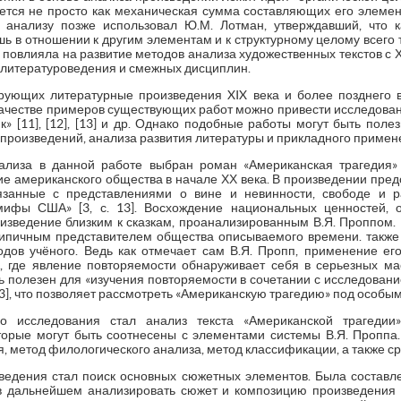
ется не просто как механическая сумма составляющих его элементов
анализу позже использовал Ю.М. Лотман, утверждавший, что 
 в отношении к другим элементам и к структурному целому всего тек
повлияла на развитие методов анализа художественных текстов с Х
и литературоведения и смежных дисциплин.
ирующих литературные произведения XIX века и более позднего 
В качестве примеров существующих работ можно привести исследова
к» [11], [12], [13] и др. Однако подобные работы могут быть пол
произведений, анализа развития литературы и прикладного примен
ализа в данной работе выбран роман «Американская трагедия» 
е американского общества в начале ХХ века. В произведении пре
язанные с представлениями о вине и невинности, свободе и 
ифы США» [3, с. 13]. Восхождение национальных ценностей, 
оизведение близким к сказкам, проанализированным В.Я. Проппом. 
типичным представителем общества описываемого времени. такж
дов учёного. Ведь как отмечает сам В.Я. Пропп, применение ег
, где явление повторяемости обнаруживает себя в серьезных мас
 полезен для «изучения повторяемости в сочетании с исследовани
 13], что позволяет рассмотреть «Американскую трагедию» под особым
о исследования стал анализ текста «Американской трагеди
торые могут быть соотнесены с элементами системы В.Я. Проппа
, метод филологического анализа, метод классификации, а также с
ведения стал поиск основных сюжетных элементов. Была составл
в дальнейшем анализировать сюжет и композицию произведения 