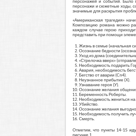
персонажей и событий. Было 
персонажи и сюжетные ходы, с
значимые для раскрытия пробл
«Американская трагедия» начи
Композицию романа можно раз
каждом случае герою приходи
представить при помощи элемен
Жизнь в семье (начальная сит
Осознание бедности (осознан
Уход из дома (соединительны
«Стрелочка вверх» (отправле
Необходимость подарить Горт
Авария, необходимость бегст
Бегство от аварии (Cn4).
Неузнанное прибытие (Х).
Узнавание героя (У).
Осознание желания общения 
Беременность Роберты.
Необходимость жениться на Р
Убийство.
Осознание желания выгодног
Необходимость получить лучш
Смерть.
Отметим, что пункты 14-15 ид
рисунке 1.