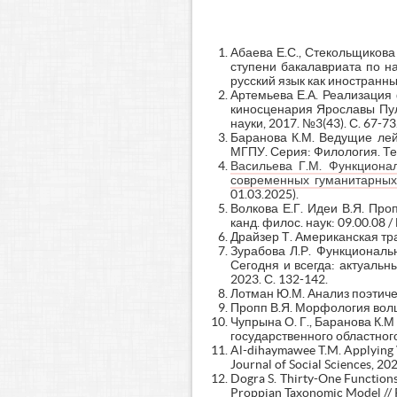
Абаева Е.С., Стекольщикова
ступени бакалавриата по н
русский язык как иностранны
Артемьева Е.А. Реализация
киносценария Ярославы Пул
науки, 2017. №3(43). С. 67-73
Баранова К.М. Ведущие лей
МГПУ. Серия: Филология. Тео
Васильева Г.М. Функциона
современных гуманитарных 
01.03.2025).
Волкова Е.Г. Идеи В.Я. Про
канд. филос. наук: 09.00.08 /
Драйзер Т. Американская траг
Зурабова Л.Р. Функциональ
Сегодня и всегда: актуальн
2023. С. 132-142.
Лотман Ю.М. Анализ поэтичес
Пропп В.Я. Морфология волше
Чупрына О. Г., Баранова К
государственного областного
Al-dihaymawee T.M. Applying V
Journal of Social Sciences, 20
Dogra S. Thirty-One Functions
Proppian Taxonomic Model // R