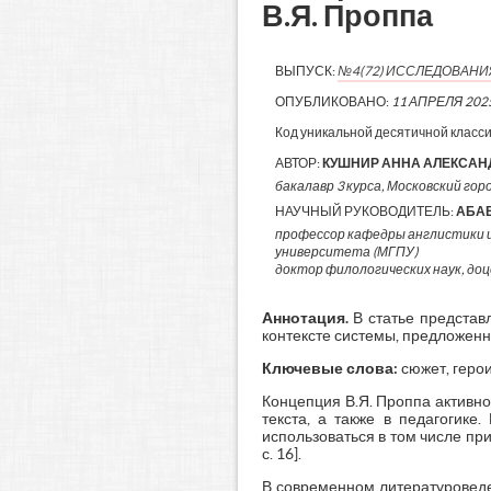
В.Я. Проппа
ВЫПУСК:
№4(72) ИССЛЕДОВАН
ОПУБЛИКОВАНО:
11 АПРЕЛЯ 202
Код уникальной десятичной класс
АВТОР:
КУШНИР АННА АЛЕКСА
бакалавр 3 курса, Московский гор
НАУЧНЫЙ РУКОВОДИТЕЛЬ:
АБАЕ
профессор кафедры англистики 
университета (МГПУ)
доктор филологических наук, до
Аннотация.
В статье представ
контексте системы, предложенн
Ключевые слова:
сюжет, герои
Концепция В.Я. Проппа активн
текста, а также в педагогике
использоваться в том числе пр
с. 16].
В современном литературоведе