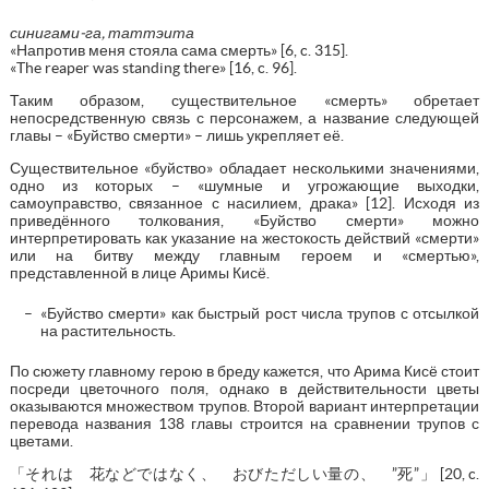
синигами-га, таттэита
«Напротив меня стояла сама смерть» [6, c. 315].
«The reaper was standing there» [16, c. 96].
Таким образом, существительное «смерть» обретает
непосредственную связь с персонажем, а название следующей
главы – «Буйство смерти» – лишь укрепляет её.
Существительное «буйство» обладает несколькими значениями,
одно из которых – «шумные и угрожающие выходки,
самоуправство, связанное с насилием, драка» [12]. Исходя из
приведённого толкования, «Буйство смерти» можно
интерпретировать как указание на жестокость действий «смерти»
или на битву между главным героем и «смертью»,
представленной в лице Аримы Кисё.
«Буйство смерти» как быстрый рост числа трупов с отсылкой
на растительность.
По сюжету главному герою в бреду кажется, что Арима Кисё стоит
посреди цветочного поля, однако в действительности цветы
оказываются множеством трупов. Второй вариант интерпретации
перевода названия 138 главы строится на сравнении трупов с
цветами.
「それは 花などではなく、 おびただしい量の、 ”死”」 [20, c.