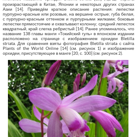
произрастающей в Китае, Японии и некоторых других странах
Азии [14]. Приведём краткое описание растения: лепестки
пурпурно-красные или розовые, на вершине острые; губа белая,
с пурпурно-красным оттенком и пурпурными жилками; боковые
лепестки прямостоячие и охватывают колонну; средний лепесток
квадратный, край слегка ребристый [14]. Ранее упоминалось, что
название 138 главы манги «Токийский гуль» в японском издании
расположено на странице с изображением орхидеи Bletilla
striata. Для сравнения взяты фотография Bletilla striata с сайта
Plants of the World Online [14] (см. рисунок 1) и изображение
орхидеи, присутствующее в манге [20, с. 100] (см. рисунок 2).