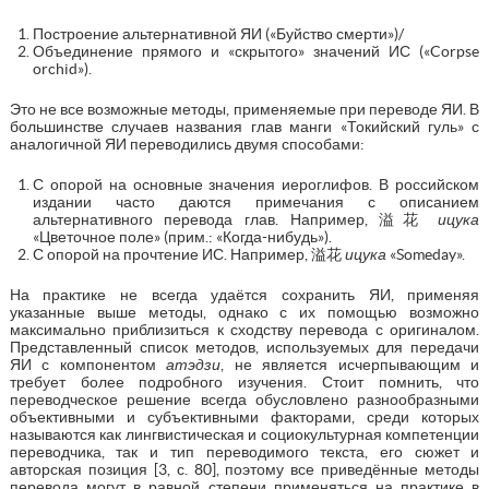
Построение альтернативной ЯИ («Буйство смерти»)/
Объединение прямого и «скрытого» значений ИС («Corpse
orchid»).
Это не все возможные методы, применяемые при переводе ЯИ. В
большинстве случаев названия глав манги «Токийский гуль» с
аналогичной ЯИ переводились двумя способами:
С опорой на основные значения иероглифов. В российском
издании часто даются примечания с описанием
альтернативного перевода глав. Например, 溢花
ицука
«Цветочное поле» (прим.: «Когда-нибудь»).
С опорой на прочтение ИС. Например, 溢花
ицука
«Someday».
На практике не всегда удаётся сохранить ЯИ, применяя
указанные выше методы, однако с их помощью возможно
максимально приблизиться к сходству перевода с оригиналом.
Представленный список методов, используемых для передачи
ЯИ с компонентом
атэдзи
, не является исчерпывающим и
требует более подробного изучения. Стоит помнить, что
переводческое решение всегда обусловлено разнообразными
объективными и субъективными факторами, среди которых
называются как лингвистическая и социокультурная компетенции
переводчика, так и тип переводимого текста, его сюжет и
авторская позиция [3, с. 80], поэтому все приведённые методы
перевода могут в равной степени применяться на практике в