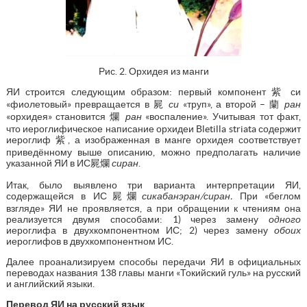
Рис. 2. Орхидея из манги
ЯИ строится следующим образом: первый компонент 紫 си
«фиолетовый» превращается в 屍
си
«труп», а второй – 蘭
ран
«орхидея» становится 爛
ран
«воспаление». Учитывая тот факт,
что иероглифическое написание орхидеи Bletilla striata содержит
иероглиф 紫, а изображенная в манге орхидея соответствует
приведённому выше описанию, можно предполагать наличие
указанной ЯИ в ИС屍爛
сиран
.
Итак, было выявлено три варианта интерпретации ЯИ,
содержащейся в ИС屍爛
сикабанэран/сиран.
При «беглом
взгляде» ЯИ не проявляется, а при обращении к чтениям она
реализуется двумя способами: 1) через замену
одного
иероглифа в двухкомпонентном ИС; 2) через замену
обоих
иероглифов в двухкомпонентном ИС.
Далее проанализируем способы передачи ЯИ в официальных
переводах названия 138 главы манги «Токийский гуль» на русский
и английский языки.
Перевод ЯИ на русский язык