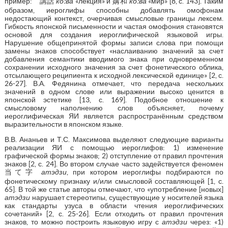
пример: 講話
ко:ва
«лекция» и 媾和
ко:ва
«мир» [8, с. 143]. Таким
образом, иероглифы способны добавлять омофонам
недостающий контекст, очерчивая смысловые границы лексем.
Гибкость японской письменности и частая омофония становятся
основой для создания иероглифической языковой игры.
Нарушение общепринятой формы записи слова при помощи
замены знаков способствует «наслаиванию значений за счет
добавления семантики вводимого знака при одновременном
сохранении исходного значения за счет фонетического облика,
отсылающего реципиента к исходной лексической единице» [2, с.
26-27]. В.А. Федянина отмечает, что передача нескольких
значений в одном слове или выражении высоко ценится в
японской эстетике [13, с. 169]. Подобное отношение к
смысловому наполнению слов объясняет, почему
иероглифическая ЯИ является распространённым средством
выразительности в японском языке.
В.В. Ананьев и Т.С. Максимова выделяют следующие варианты
реализации ЯИ с помощью иероглифов: 1) изменение
графической формы знаков; 2) отступление от правил прочтения
знаков [2, с. 24]. Во втором случае часто задействуется феномен
当て字
атэдзи
, при котором иероглифы подбираются по
фонетическому признаку и/или смысловой составляющей [1, с.
65]. В той же статье авторы отмечают, что «употребление [новых]
атэдзи
нарушает стереотипы, существующие у носителей языка
как стандарты узуса в области чтения иероглифических
сочетаний» [2, с. 25-26]. Если отходить от правил прочтения
знаков, то можно построить языковую игру с
атэдзи
через: «1)