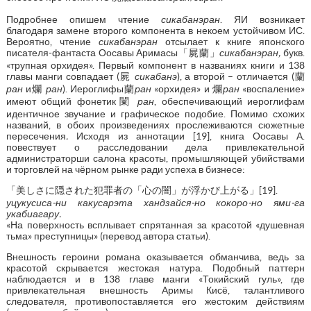
Подробнее опишем чтение
сикабанэран
. ЯИ возникает
благодаря замене второго компонента в некоем устойчивом ИС.
Вероятно, чтение
сикабанэран
отсылает к книге японского
писателя-фантаста Оосавы Аримасы「屍蘭」
сикабанэран,
букв.
«трупная орхидея». Первый компонент в названиях книги и 138
главы манги совпадает (屍
сикабанэ
), а второй – отличается (蘭
ран
и爛
ран
). Иероглифы蘭
ран
«орхидея» и 爛
ран
«воспаление»
имеют общий фонетик闌
ран
, обеспечивающий иероглифам
идентичное звучание и графическое подобие. Помимо схожих
названий, в обоих произведениях прослеживаются сюжетные
пересечения
.
Исходя из аннотации [19], книга Оосавы А.
повествует о расследовании дела привлекательной
администраторши салона красоты, промышляющей убийствами
и торговлей на чёрном рынке ради успеха в бизнесе:
「美しさに隠された犯罪者の「心の闇」が浮かび上がる」[19].
уцукусиса-ни какусарэта хандзайся-но кокоро-но ями-га
укабиагару.
«На поверхность всплывает спрятанная за красотой «душевная
тьма» преступницы» (перевод автора статьи).
Внешность героини романа оказывается обманчива, ведь за
красотой скрывается жестокая натура. Подобный паттерн
наблюдается и в 138 главе манги «Токийский гуль», где
привлекательная внешность Аримы Кисё, талантливого
следователя, противопоставляется его жестоким действиям