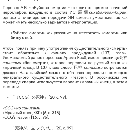
Перевод А.В – «Буйство смерти» – отходит от прямых значений
иероглифов, входящих в состав ИС 屍爛
сикабанэран/сиран
,
однако с точки зрения передачи ЯИ кажется уместным, так как
может иметь несколько вариантов интерпретации:
«Буйство смерти» как указание на жестокость «смерти» или
битву с ней.
Чтобы понять причину употребления существительного «смерть»,
стоит обратиться к финалу предыдущей (137) главы.
Упоминаемый ранее персонаж, Арима Кисё, имеет прозвище死神
синигами
«бог смерти», которое перевели на русский язык как
«мрачный жнец». В 137 главе слово 死神
синигами
встречается
дважды. На английский язык его оба раза перевели с помощью
нейтрального существительного «reaper». В российском же
переводе сперва используется вариант «мрачный жнец», а затем
«смерть».
「〔CCG〕の死神」 [20, c. 99].
«
CCG
»-но синигами
«Мрачный жнец ККГ» [6, c. 315].
«CCG’s reaper» [16, c. 96].
「死神が、立っていた」[20, c. 99].