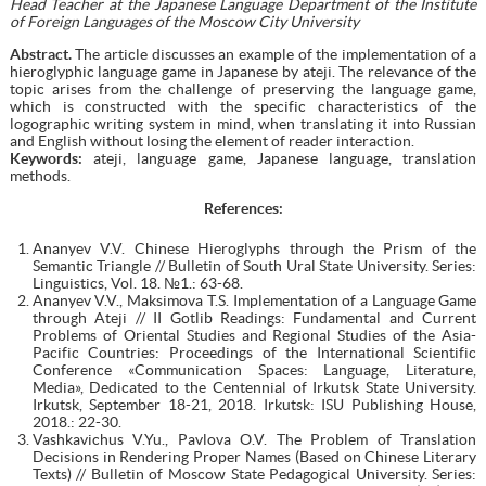
Head Teacher at the Japanese Language Department of the Institute
of Foreign Languages
of the Moscow City University
Abstract.
The article discusses an example of the implementation of a
hieroglyphic language game in Japanese by ateji. The relevance of the
topic arises from the challenge of preserving the language game,
which is constructed with the specific characteristics of the
logographic writing system in mind, when translating it into Russian
and English without losing the element of reader interaction.
Keywords:
ateji, language game, Japanese language, translation
methods.
References:
Ananyev V.V. Chinese Hieroglyphs through the Prism of the
Semantic Triangle // Bulletin of South Ural State University. Series:
Linguistics, Vol. 18. №1.: 63-68.
Ananyev V.V., Maksimova T.S. Implementation of a Language Game
through Ateji // II Gotlib Readings: Fundamental and Current
Problems of Oriental Studies and Regional Studies of the Asia-
Pacific Countries: Proceedings of the International Scientific
Conference «Communication Spaces: Language, Literature,
Media», Dedicated to the Centennial of Irkutsk State University.
Irkutsk, September 18-21, 2018. Irkutsk: ISU Publishing House,
2018.: 22-30.
Vashkavichus V.Yu., Pavlova O.V. The Problem of Translation
Decisions in Rendering Proper Names (Based on Chinese Literary
Texts) // Bulletin of Moscow State Pedagogical University. Series: