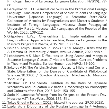
Philology. Theory of Language. Language Education, №3(39).: 79-
88.
Geraymovich E.O. Grammatical Skills in the Professional Foreign
Language Translation Competence of Senior Students of Language
Universities (Japanese Language) // Scientific Start-2023:
Collection of Articles by Postgraduates and Master's Students /
Institute of Foreign Languages, Moscow State Pedagogical
University. Part 1. Moscow: LLC «Languages of the Peoples of the
World», 2023.: 109-112.
Grigorieva E.Ya., Cherkashina E.I. Implementation of a
Linguocultural Approach in Teaching Romance Languages in the
Master's Program // Rhema, 2019. №3.: 133-147.
Ishida S. Tokyo Ghoul Vol. 7. Books 13-14: Manga / Translated by
A. Demina. St. Petersburg: Azbuka, Azbuka-Attikus, 2020. 448 p.
Lebedinova A.S. Main Difficulties in Using Anime and Manga in
Japanese Language Classes // Modern Science: Current Problems
in Theory and Practice. Series: Humanities, №9-2.: 95-100.
Sokolov A.N. The Writing System in Japan, Its History and Current
State: Dissertation for the Degree of Candidate of Philological
Sciences:10.00.00 / Sokolov Alexander Nikolaevich. Moscow:
1952. 206 p.
Strizhak U.P. The Shinto Tradition as the Basis of Japanese
Worldview and Education // Asiatica: Proceedings on Philosophy
and Cultures of the East, 2015. №9.: 150-155.
Sudo K. Japanese Writing from Its Origins to the Present Day.
Moscow: AST: East-West, 2006. 139, [5] p.
Tokyo Ghoul // Fandom (2025)
. (date of the address: 29.03.2025).
Explanatory Dictionary of the Russian Language in 4 Volumes: