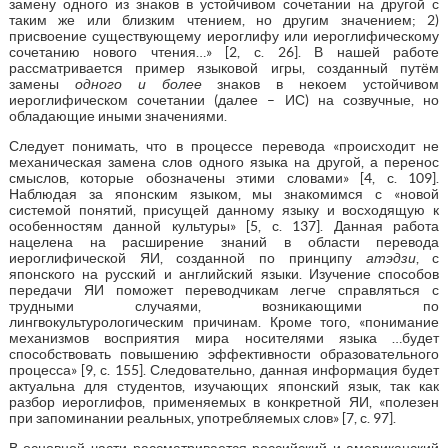
замену одного из знаков в устойчивом сочетании на другой с
таким же или близким чтением, но другим значением; 2)
присвоение существующему иероглифу или иероглифическому
сочетанию нового чтения…» [2, с. 26]. В нашей работе
рассматривается пример языковой игры, созданный путём
замены
одного и более
знаков в некоем устойчивом
иероглифическом сочетании (далее – ИС) на созвучные, но
обладающие иными значениями.
Следует понимать, что в процессе перевода «происходит не
механическая замена слов одного языка на другой, а перенос
смыслов, которые обозначены этими словами» [4, с. 109].
Наблюдая за японским языком, мы знакомимся с «новой
системой понятий, присущей данному языку и восходящую к
особенностям данной культуры» [5, с. 137]. Данная работа
нацелена на расширение знаний в области перевода
иероглифической ЯИ, созданной по принципу
атэдзи
, с
японского на русский и английский языки. Изучение способов
передачи ЯИ поможет переводчикам легче справляться с
трудными случаями, возникающими по
лингвокультурологическим причинам. Кроме того, «понимание
механизмов восприятия мира носителями языка …будет
способствовать повышению эффективности образовательного
процесса» [9, с. 155]. Следовательно, данная информация будет
актуальна для студентов, изучающих японский язык, так как
разбор иероглифов, применяемых в конкретной ЯИ, «полезен
при запоминании реальных, употребляемых слов» [7, с. 97].
В основной части рассматривается российский и американский