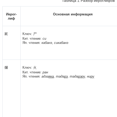
Таблица 1. Разбор иероглифов
Иерог-
Основная информация
лиф
屍
Ключ: 尸
Кит. чтение:
си
Яп. чтения:
кабанэ
,
сикабанэ
爛
Ключ: 火
Кит. чтение:
ран
Яп. чтения:
адза
яка
, тада
рэ
, тада
рэру
, ни
ру