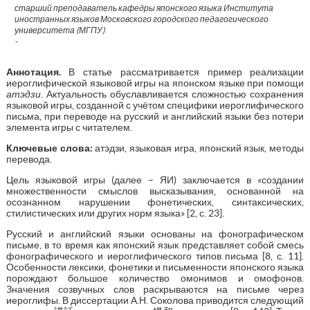
старший преподаватель кафедры японского языка Института
иностранных языков Московского городского педагогического
университета (МГПУ)
-
Аннотация
.
В статье рассматривается пример реализации
иероглифической языковой игры на японском языке при помощи
атэдзи
. Актуальность обуславливается сложностью сохранения
языковой игры, созданной с учётом специфики иероглифического
письма, при переводе на русский и английский языки без потери
элемента игры с читателем.
Ключевые слова:
атэдзи, языковая игра, японский язык, методы
перевода.
Цель языковой игры (далее – ЯИ) заключается в «создании
множественности смыслов высказывания, основанной на
осознанном нарушении фонетических, синтаксических,
стилистических или других норм языка» [2, с. 23].
Русский и английский языки основаны на фонографическом
письме, в то время как японский язык представляет собой смесь
фонографического и иероглифического типов письма [8, с. 11].
Особенности лексики, фонетики и письменности японского языка
порождают большое количество омонимов и омофонов.
Значения созвучных слов раскрываются на письме через
иероглифы. В диссертации А.Н. Соколова приводится следующий