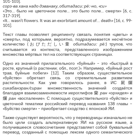
101-103].
сорэ-ва хана надо дэванаку, обитадаси: рё:-но, «си»
«Это… было не цветочное поле... это было поле... смерти» [6, c.
317-319].
«It… wasn’t flowers. It was an exorbitant amount of… death» [16, c. 99-
101].
Текст главы позволяет реципиенту связать понятия «цветы» и
«смерть», под которыми, вероятно, подразумевается несчётное
количество (おびただしい量
обитадаси: рё:
) трупов, что
считывается из контекста, представленного изображением
множества мёртвых тел на соответствующих страницах.
Одно из значений прилагательного «буйный» – это «быстрый в
росте, крупный (о растении; обл., поэт.)». Например, «буйный рост
трав, буйные побеги» [12]. Таким образом, существительное
«буйство» обретает связь со стремительным развитием
растительности. Как уже говорилось ранее, в ИС 屍爛
сикабанэран/сиран
множественность значений создаётся
благодаря взаимозаменяемости иероглифов 蘭
ран
«орхидея» и
爛
ран
«воспаление». С помощью существительного «буйство» и
цветочной тематики российский перевод названия 138 главы –
«Буйство смерти» – приобретает сходство с японской ЯИ.
Также существует вероятность, что у переводчицы изначально не
было цели создать альтернативную ЯИ на русском языке, а
получившееся словосочетание представляет собой буквальный
перевод, созданный с помощью лексем одного семантического