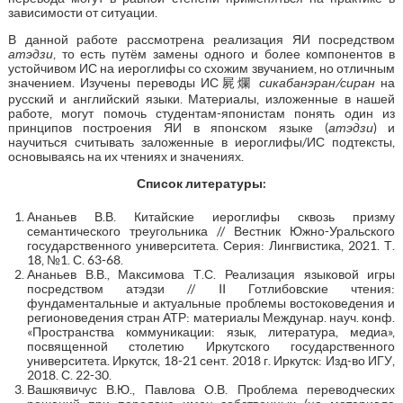
зависимости от ситуации.
В данной работе рассмотрена реализация ЯИ посредством
атэдзи
, то есть путём замены одного и более компонентов в
устойчивом ИС на иероглифы со схожим звучанием, но отличным
значением. Изучены переводы ИС屍爛
сикабанэран/сиран
на
русский и английский языки. Материалы, изложенные в нашей
работе, могут помочь студентам-японистам понять один из
принципов построения ЯИ в японском языке (
атэдзи
) и
научиться считывать заложенные в иероглифы/ИС подтексты,
основываясь на их чтениях и значениях.
Список литературы:
Ананьев В.В. Китайские иероглифы сквозь призму
семантического треугольника // Вестник Южно-Уральского
государственного университета. Серия: Лингвистика, 2021. Т.
18, №1. С. 63-68.
Ананьев В.В., Максимова Т.С. Реализация языковой игры
посредством атэдзи // II Готлибовские чтения:
фундаментальные и актуальные проблемы востоковедения и
регионоведения стран АТР: материалы Междунар. науч. конф.
«Пространства коммуникации: язык, литература, медиа»,
посвященной столетию Иркутского государственного
университета. Иркутск, 18-21 сент. 2018 г. Иркутск: Изд-во ИГУ,
2018. С. 22-30.
Вашкявичус В.Ю., Павлова О.В. Проблема переводческих