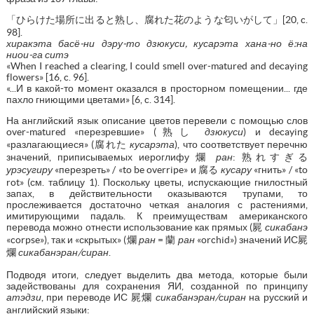
「ひらけた場所に出ると熟し、腐れた花のような匂いがして」[20, c.
98].
хиракэта басё-ни дэру-то дзюкуси, кусарэта хана-но ё:на
ниои-га ситэ
«When I reached a clearing, I could smell over-matured and decaying
flowers» [16, c. 96].
«...И в какой-то момент оказался в просторном помещении... где
пахло гниющими цветами» [6, c. 314].
На английский язык описание цветов перевели с помощью слов
over-matured «перезревшие» (熟し
дзюкуси
) и decaying
«разлагающиеся» (腐れた
кусарэта
), что соответствует перечню
значений, приписываемых иероглифу 爛
ран
: 熟れすぎる
урэсугиру
«перезреть» / «to be overripe» и 腐る
кусару
«гнить» / «to
rot» (см. таблицу 1). Поскольку цветы, испускающие гнилостный
запах, в действительности оказываются трупами, то
прослеживается достаточно четкая аналогия с растениями,
имитирующими падаль. К преимуществам американского
перевода можно отнести использование как прямых (屍
сикабанэ
«corpse»), так и «скрытых» (爛
ран
= 蘭
ран
«orchid») значений ИС屍
爛
сикабанэран/сиран
.
Подводя итоги, следует выделить два метода, которые были
задействованы для сохранения ЯИ, созданной по принципу
атэдзи
, при переводе ИС 屍爛
сикабанэран/сиран
на русский и
английский языки: