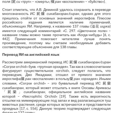
поля (屍
си
«труп» – «смерть», 欄
ран
«воспаление» – «буйство»).
Стоит отметить, что А.В. Деминой удалось сохранить в переводе
многозначность ИС 屍爛
сикабанэран/сиран
, однако для этого
пришлось отойти от основных значений иероглифов. Плюсом
российского издания является наличие примечаний,
объясняющих ЯИ. Например, к названию 137 главы (溢花
ицука
)
имеется следующий комментарий: «С. 297. «Цветочное поле» –
название главы можно также прочитать как «Когда-нибудь» [6, с.
442]. Примечания помогают читателям лучше понять
произведение, поэтому мы считаем необходимым добавить
соответствующее объяснение для 138 главы.
Перевод ЯИ на английский язык
Рассмотрим американский перевод ИС 屍爛
сикабанэран/сиран
«Сorpse orchid» букв. «трупная орхидея». Так как в словосочетании
фигурирует существительное «orchid», следует полагать, что
переводчик, Джо Ямадзаки, отошел от прямого значения
иероглифа爛
ран
«воспаление» в пользу蘭
ран
«орхидея». Иными
словами, «Сorpse orchid» – это буквальный перевод ИС 屍蘭
сикабанэран
, который может отсылать к книге Оосавы Аримасы
「屍蘭」
сикабанэран
, официальное английское название
которой – «Necrophilic Orchid» [19]. Также есть вероятность
отсылки на мимикрирующие под запах и вид разлагающихся туш
животных растения, среди которых встречаются и представители
орхидных [17, с. 556]
.
Данную теорию подтверждает следующая
фраза из 137 главы: