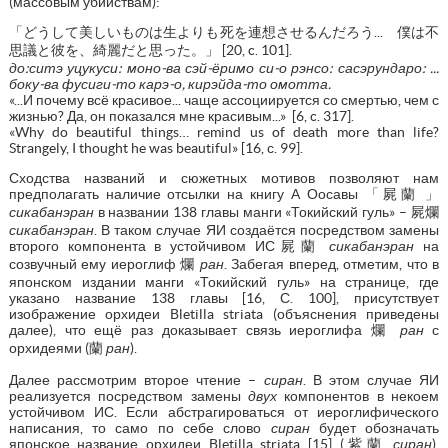
(массовым убийствам):
「どうして美しいものは生よりも死を連想させるんだろう... 僕は不
思議と彼を、綺麗だと思った。」 [20, c. 101].
до:ситэ уцукуси: моно-ва сэй-ёримо си-о рэнсо: сасэрундаро: ...
боку-ва фусиги-то карэ-о, кирэйда-то омотта.
«...И почему всё красивое... чаще ассоциируется со смертью, чем с
жизнью? Да, он показался мне красивым...» [6, c. 317].
«Why do beautiful things… remind us of death more than life?
Strangely, I thought he was beautiful» [16, с. 99].
Сходства названий и сюжетных мотивов позволяют нам
предполагать наличие отсылки на книгу А Оосавы 「屍蘭 」
сикабанэран
в названии 138 главы манги «Токийский гуль» – 屍爛
сикабанэран
. В таком случае ЯИ создаётся посредством замены
второго компонента в устойчивом ИС屍蘭
сикабанэран
на
созвучный ему иероглиф 爛
ран
. Забегая вперед, отметим, что в
японском издании манги «Токийский гуль» на странице, где
указано название 138 главы [16, С. 100], присутствует
изображение орхидеи Bletilla striata (объяснения приведены
далее), что ещё раз доказывает связь иероглифа 爛
ран
с
орхидеями (蘭
ран
).
Далее рассмотрим второе чтение –
сиран
. В этом случае ЯИ
реализуется посредством замены
двух
компонентов в некоем
устойчивом ИС. Если абстрагироваться от иероглифического
написания, то само по себе слово
сиран
будет обозначать
японское название орхидеи Bletilla striata [15] (紫蘭
сиран
),