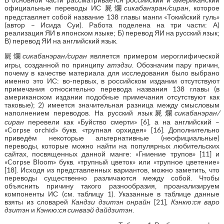
официальные переводы ИС 屍爛
сикабанэран/сиран
, которое
представляет собой название 138 главы манги «Токийский гуль»
(автор – Исида Суи). Работа поделена на три части: А)
реализация ЯИ в японском языке; Б) перевод ЯИ на русский язык;
В) перевод ЯИ на английский язык.
屍爛
сикабанэран/сиран
является примером иероглифической
игры, созданной по принципу
атэдзи
. Обозначим пару причин,
почему в качестве материала для исследования было выбрано
именно это ИС: во-первых, в российском издании отсутствуют
примечания относительно перевода названия 138 главы (в
американском издании подобные примечания отсутствуют как
таковые); 2) имеется значительная разница между смысловым
наполнением переводов. На русский язык屍爛
сикабанэран/
сиран
перевели как «Буйство смерти» [6], а на английский –
«Corpse orchid» букв. «трупная орхидея» [16]. Дополнительно
приведём некоторые альтернативные (неофициальные)
переводы, которые можно найти на популярных любительских
сайтах, посвященных данной манге: «Гниение трупов» [11] и
«Corpse Bloom» букв. «трупный цветок» или «трупное цветение»
[18]. Исходя из представленных вариантов, можно заметить, что
переводы существенно различаются между собой. Чтобы
объяснить причину такого разнообразия, проанализируем
компоненты ИС (см. таблицу 1). Указанные в таблице данные
взяты из словарей
Кандзи дзитэн онрайн
[21],
Кэнкю:ся варо
дзитэн
и
Кэнкю:ся синваэй дайдзитэн
.