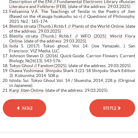
Description of the ENI // Fundamental Electronic Library «Russian
Literature and Folklore» (FEB)
. (date of the address: 29.03.2025).
Fedyanina V.A. The Teachings of Tendai in the Poetry of Jien
(Based on the «Kasuga hyakushu so:») // Questions of Philosophy,
2021. №2.: 165-174.
Bletilla striata (Thunb.) Rchb.f. // Plants of the World Online
. (date
of the address: 29.03.2025).
Bletilla striata (Thunb.) Rchb.f. // WFO (2025): World Flora
Online
. (date of the address: 29.03.2025).
Isida S. (2017). Tokyo ghoul, Vol. 14. (Joe Yamazaki, ). San
Francisco: VIZ Media, LLC.
Johnson Steven D. (2016). Quick Guide: Carrion Flowers. Current
Biology, №26(13), 543-576.
Tokyo Ghoul // Fandom (2025)
. (date of the address: 29.03.2025).
Osawa Yoshimasa. Shinjuku Shark 3 (21-18 Shinjuku Shark Edition
3). Kobunsha, 2014. 508 p.
Ishida, Sui. Tokyo Ghoul Vol. 14 / Shueisha, 2014, 228 p. (Original
in Japanese).
Kanji Jiten Online
. (date of the address: 29.03.2025).
НАЗАД
ВПЕРЕД