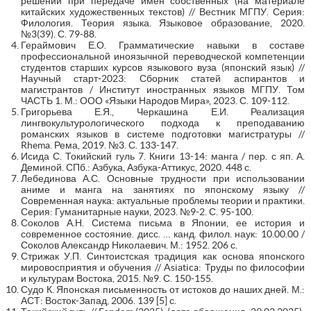
решений при передаче имен собственных (на материале
китайских художественных текстов) // Вестник МГПУ. Серия:
Филология. Теория языка. Языковое образование, 2020.
№3(39). С. 79-88.
Гераймович Е.О. Грамматические навыки в составе
профессиональной иноязычной переводческой компетенции
студентов старших курсов языкового вуза (японский язык) //
Научный старт-2023: Сборник статей аспирантов и
магистрантов / Институт иностранных языков МГПУ. Том
ЧАСТЬ 1. М.: ООО «Языки Народов Мира», 2023. С. 109-112.
Григорьева Е.Я., Черкашина Е.И. Реализация
лингвокультурологического подхода к преподаванию
романских языков в системе подготовки магистратуры //
Rhema. Рема, 2019. №3. С. 133-147.
Исида С. Токийский гуль 7. Книги 13-14: манга / пер. с яп. А.
Деминой. СПб.: Азбука, Азбука-Аттикус, 2020. 448 с.
Лебединова А.С. Основные трудности при использовании
аниме и манга на занятиях по японскому языку //
Современная наука: актуальные проблемы теории и практики.
Серия: Гуманитарные науки, 2023. №9-2. С. 95-100.
Соколов А.Н. Система письма в Японии, ее история и
современное состояние. дисс. … канд. филол. наук: 10.00.00 /
Соколов Александр Николаевич. М.: 1952. 206 с.
Стрижак У.П. Синтоистская традиция как основа японского
мировосприятия и обучения // Asiatica: Труды по философии
и культурам Востока, 2015. №9. С. 150-155.
Судо К. Японская письменность от истоков до наших дней. М.:
АСТ: Восток-Запад, 2006. 139 [5] с.