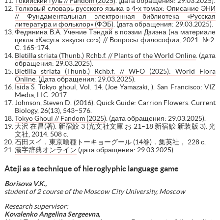
Токийский гуль // Fandom (2025)
. (дата обращения: 29.03.2025).
Толковый словарь русского языка в 4-х томах: Описание ЭНИ
// Фундаментальная электронная библиотека «Русская
литература и фольклор» (ФЭБ)
. (дата обращения: 29.03.2025).
Федянина В.А. Учение Тэндай в поэзии Дзиэна (на материале
цикла «Касуга хякусю со:») // Вопросы философии, 2021. №2.
С. 165-174.
Bletilla striata (Thunb.) Rchb.f. // Plants of the World Online
. (дата
обращения: 29.03.2025).
Bletilla striata (Thunb.) Rchb.f. // WFO (2025): World Flora
Online
. (Дата обращения: 29.03.2025).
Isida S. Tokyo ghoul, Vol. 14. (Joe Yamazaki, ). San Francisco: VIZ
Media, LLC. 2017.
Johnson, Steven D. (2016). Quick Guide: Carrion Flowers. Current
Biology, 26(13), 543–576.
Tokyo Ghoul // Fandom (2025)
. (дата обращения: 29.03.2025).
大沢 在昌(著). 新宿鮫 3 (光文社文庫 お 21–18 新宿鮫 新装版 3). 光
文社, 2014. 508 с.
石田スイ．東京喰種トーキョーグール (14巻)．集英社， 228 с.
漢字辞典オンライン
(дата обращения: 29.03.2025).
Ateji as a technique of hieroglyphic language game
Borisova V.K.,
student of 2 course of the Moscow City University, Moscow
Research supervisor:
Kovalenko Angelina Sergeevna,