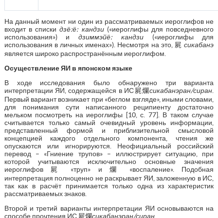
На данный момент ни один из рассматриваемых иероглифов не
входит в списки
дзё:ё: кандзи
(«иероглифы для повседневного
использования») и
дзиммэйё: кандзи
(«иероглифы для
использования в личных именах»). Несмотря на это, 屍
сикабанэ
является широко распространённым иероглифом.
Осуществление ЯИ в японском языке
В ходе исследования было обнаружено три варианта
интерпретации ЯИ, содержащейся в ИС屍爛
сикабанэран/сиран
.
Первый вариант возникает при «беглом взгляде», иными словами,
для понимания сути написанного реципиенту достаточно
мельком посмотреть на иероглифы [10, с. 77]. В таком случае
считывается только самый очевидный уровень информации,
представленный формой и приблизительной смысловой
концепцией каждого отдельного компонента, чтения же
опускаются или игнорируются. Неофициальный российский
перевод – «Гниение трупов» – иллюстрирует ситуацию, при
которой учитываются исключительно основные значения
иероглифов 屍 «труп» и 爛 «воспаление». Подобная
интерпретация полноценно не раскрывает ЯИ, заложенную в ИС,
так как в расчёт принимается только одна из характеристик
рассматриваемых знаков.
Второй и третий варианты интерпретации ЯИ основываются на
способе прочтения ИС 屍爛
сикабанэран/сиран
.