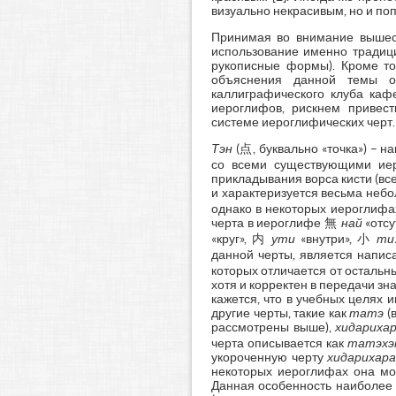
визуально некрасивым, но и по
Принимая во внимание вышеск
использование именно традици
рукописные формы). Кроме то
объяснения данной темы об
каллиграфического клуба каф
иероглифов, рискнем привест
системе иероглифических черт.
Тэн
(点, буквально «точка») – н
со всеми существующими ие
прикладывания ворса кисти (все
и характеризуется весьма неб
однако в некоторых иероглифа
черта в иероглифе 無
най
«отс
«круг», 内
ути
«внутри», 小
ти
данной черты, является напи
которых отличается от остальны
хотя и корректен в передачи з
кажется, что в учебных целях 
другие черты, такие как
татэ
(
рассмотрены выше),
хидариха
черта описывается как
татэхэ
укороченную черту
хидарихар
некоторых иероглифах она мо
Данная особенность наиболее 