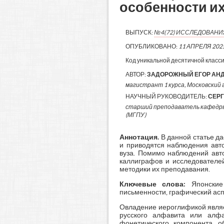
особенности и
ВЫПУСК:
№4(72) ИССЛЕДОВАН
ОПУБЛИКОВАНО:
11 АПРЕЛЯ 202
Код уникальной десятичной класс
АВТОР:
ЗАДОРОЖНЫЙ ЕГОР АН
магистрант 1 курса, Московский г
НАУЧНЫЙ РУКОВОДИТЕЛЬ:
СЕРГ
старший преподаватель кафедры
(МГПУ)
Аннотация.
В данной статье да
и приводятся наблюдения авт
вуза. Помимо наблюдений авто
каллиграфов и исследователей
методики их преподавания.
Ключевые слова:
Японские 
письменности, графический асп
Овладение иероглификой являет
русского алфавита или алфа
фонетического компонента, 