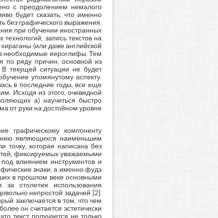
жено с преодолением немалого
ливо будет сказать, что именно
ть без графического выражения.
ания при обучении иностранных
 технологий, запись текстов на
 хираганы (или даже английской
 в необходимые иероглифы. Тем
я по ряду причин, основной из
 В текущей ситуации не будет
обучение упомянутому аспекту.
лась в последние годы, все еще
им. Исходя из этого, очевидной
воляющих а) научиться быстро
ма от руки на достойном уровне
ние графическому компоненту
делению являющихся наименьшим
и точку, которая написана без
остей, фиксируемых уважаемыми
и под влиянием инструментов и
ифические знаки, а именно фудэ
авших в прошлом веке основными
я за столетия использования
овольно непростой задачей [2].
орый заключается в том, что чем
более он считается эстетически
что текст получается не только