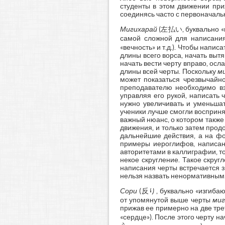
студенты в этом движении приж
соединясь часто с первоначаль
Мигихарай
(左払い, буквально «п
самой сложной для написания
«вечность» и т.д.). Чтобы написа
длины всего ворса, начать выт
начать вести черту вправо, ос
длины всей черты. Поскольку
м
может показаться чрезвычайн
преподавателю необходимо взя
управляя его рукой, написать 
нужно увеличивать и уменьшат
ученики лучше смогли воспринят
важный нюанс, о котором также 
движения, и только затем прод
дальнейшие действия, а на фо
примеры иероглифов, написанн
авторитетами в каллиграфии, то 
некое скругление. Такое скруг
написания черты встречается 
нельзя назвать ненормативным
Сори
(反り, буквально «изгибающ
от упомянутой выше черты
миг
прижав ее примерно на две тре
«сердце»). После этого черту н