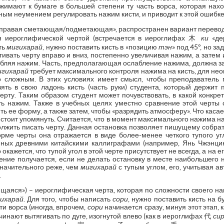
имают к бумаге в большей степени ту часть ворса, которая наход
ным неумением регулировать нажим кисти, и приводит к этой ошибке
равая сметающая/подметающая», распространен вариант перевода
 иероглифической чертой (встречается в иероглифах 木
ки
«де
ть
мигихарай
, нужно поставить кисть в «позицию
тэн
» под 45°, но з
ягивать черту вправо и вниз, постепенно увеличивая нажим, а затем
лабляя нажим. Часть, предполагающая ослабление нажима, должна з
игихарай
требует максимального контроля нажима на кисть, для не
о сложным. В этих условиях имеет смысл, чтобы преподаватель
ть в свою ладонь кисть (часть руки) студента, который держит 
черту. Таким образом студент может почувствовать, в какой конкре
ь нажим. Также в учебных целях уместно сравнение этой черты с
ь ее форму, а также затем, чтобы «разрядить атмосферу». Что каса
стоит упомянуть. Считается, что в момент максимального нажима на
олжить писать черту. Данная остановка позволяет пишущему собра
рме черты она отражается в виде более-менее четкого тупого угл
ых древними китайскими каллиграфами (например, Янь Чжэнцин 
окажется, что тупой угол в этой черте присутствует не всегда, а на
ление получается, если не делать остановку в месте наибольшего
значительного реже, чем
мигихарай
с тупым углом, его, учитывая а
.
аяся») – иероглифическая черта, которая по сложности своего на
ихарай
. Для того, чтобы написать
сори
, нужно поставить кисть на 
ти ворса (иногда, впрочем,
сори
начинается сразу, минуя этот этап, 
ачинают вытягивать по дуге, изогнутой влево (как в иероглифах 代
си