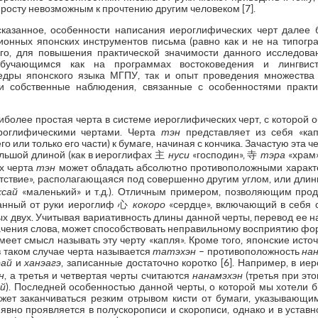
просту невозможным к прочтению другим человеком [7].
азанное, особенности написания иероглифических черт далее б
онных японских инструментов письма (равно как и не на типог
го, для повышения практической значимости данного исследова
учающимся как на программах востоковедения и лингвист
едры японского языка МГПУ, так и опыт проведения множества
и собственные наблюдения, связанные с особенностями практ
аиболее простая черта в системе иероглифических черт, с которой 
роглифическими чертами. Черта
тэн
представляет из себя «кап
го или только его части) к бумаге, начиная с кончика. Зачастую эта 
ольшой длиной (как в иероглифах 主
нуси
«господин», 寺
тэра
«храм
х черта
тэн
может обладать абсолютно противоположными характе
утствие», располагающаяся под совершенно другим углом, или дли
:сай
«маленький» и т.д.). Отличным примером, позволяющим прод
санный от руки иероглиф 心
кокоро
«сердце», включающий в себя 
х двух. Учитывая вариативность длины данной черты, перевод ее на
начения слова, может способствовать неправильному восприятию фо
имеет смысл называть эту черту «капля». Кроме того, японские ист
в таком случае черта называется
татэхэн
– противоположность
нан
рай
и
ханэагэ
, записанные достаточно коротко [6]. Например, в и
н
, а третья и четвертая черты считаются
нанамэхэн
(третья при это
ай
). Последней особенностью данной черты, о которой мы хотели бы
жет заканчиваться резким отрывом кисти от бумаги, указывающи
явно проявляется в полускорописи и скорописи, однако и в уставн