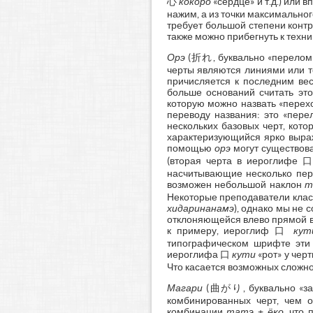
心
кокоро
«сердце» и т.д.) или 
нажим, а из точки максимально
требует большой степени конт
также можно прибегнуть к техн
Орэ
(折れ, буквально «перелом»)
черты являются линиями или т
причисляется к последним ве
больше оснований считать это
которую можно назвать «перехо
переводу названия: это «пере
нескольких базовых черт, кото
характеризующийся ярко выраж
помощью
орэ
могут существов
(вторая черта в иероглифе
насчитывающие несколько пер
возможен небольшой наклон
т
Некоторые преподаватели клас
хидаринанамэ
), однако мы не 
отклоняющейся влево прямой ве
к примеру, иероглиф 口
кут
типографическом шрифте эти 
иероглифа 口
кути
«рот» у чер
Что касается возможных сложно
Магари
(曲がり, буквально «заги
комбинированных черт, чем о
комбинации
татэ
+
ёко
, что