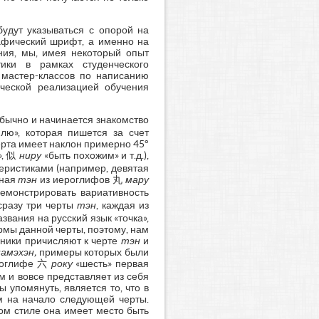
удут указываться с опорой на
рафический шрифт, а именно на
ния, мы, имея некоторый опыт
ики в рамках студенческого
 мастер-классов по написанию
ической реализацией обучения
обычно и начинается знакомство
лю», которая пишется за счет
черта имеет наклон примерно 45°
», 似
ниру
«быть похожим» и т.д.),
ристиками (например, девятая
нная
тэн
из иероглифов 丸
мару
емонстрировать вариативность
сразу три черты
тэн
, каждая из
звания на русский язык «точка»,
рмы данной черты, поэтому, нам
очники причисляют к черте
тэн
и
амэхэн,
примеры которых были
ероглифе 六
року
«шесть» первая
м и вовсе представляет из себя
 упомянуть, является то, что в
м на начало следующей черты.
ом стиле она имеет место быть