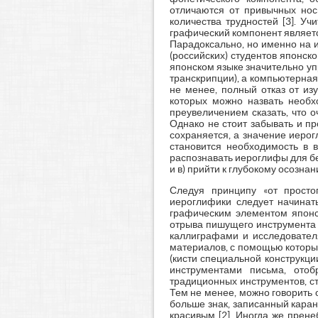
отличаются от привычных нос
количества трудностей [3]. Уч
графический компонент являетс
Парадоксально, но именно на 
(российских) студентов японск
японском языке значительно уп
транскрипции), а компьютерна
не менее, полный отказ от из
которых можно назвать необх
преувеличением сказать, что 
Однако не стоит забывать и пр
сохраняется, а значение иерог
становится необходимость в 
распознавать иероглифы для бе
и в) прийти к глубокому осозна
Следуя принципу «от просто
иероглифики следует начинать
графическим элементом японск
отрыва пишущего инструмента 
каллиграфами и исследователя
материалов, с помощью которых
(кисти специальной конструкци
инструментами письма, отоб
традиционных инструментов, ст
Тем не менее, можно говорить о
больше знак, записанный каран
красивым [2]. Иногда же прене