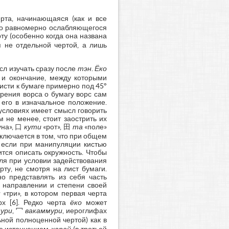
рта, начинающаяся (как и все
 но равномерно ослабляющегося
рту (особенно когда она названа
я не отдельной чертой, а лишь
сл изучать сразу после
тэн
.
Ёко
 и окончание, между которыми
кисти к бумаге примерно под 45°
 трения ворса о бумагу ворс сам
 его в изначальное положение.
 условиях имеет смысл говорить
 не менее, стоит заострить их
уна», 口
кути
«рот», 田
та
«поле»
ключается в том, что при общем
, если при манипуляции кистью
ится описать окружность. Чтобы
оля при условии задействования
ту, не смотря на лист бумаги.
о представлять из себя часть
 направлении и степени своей
н
«три», в котором первая черта
рх [6]. Редко черта
ёко
может
ури
, 冖
вакаммури
, иероглифах
ной полноценной чертой) как в