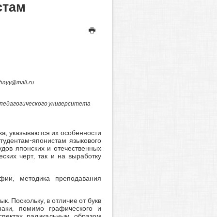
стам
hnyy@mail.ru
 педагогического университета
а, указываются их особенности
тудентам-японистам языкового
удов японских и отечественных
ских черт, так и на выработку
фии, методика преподавания
. Поскольку, в отличие от букв
наки, помимо графического и
спектах радикальным образом