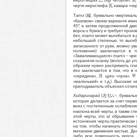
иероглифах 乙
оцу
«второй», 
черте иероглифа 瓦
кавара
«чер
Татэ
(縦, буквально «вертикал
«базовом» своем варианте име
45°, а затем продолженной дви
ворса о бумагу и требует произ
ёко
,
татэ
может выгибаться в 
небольшой степенью, то выги
записанного от руки, можно у
положения) заключается в 
«Заваливающаяся»
татэ
– чре
сохраняли осанку (вплоть до у
образом нужно распрямить спин
ёко
заключается в том, что в 
«середина», 月
цуки
«луна», 
«маленький» и т.д.). Высокая 
преподаватель объяснял отличи
Хидарихарай
(左払い, буквально 
которая делается за счет перв
вниз с постепенным ослаблени
наклона всей черты, а также с
этой черты, это а) обрывание
истончения черты практически 
на том, чтобы начинать истон
механики движения кистью. Дел
либо всю поверхность ворса,