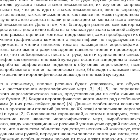
ителю русского языка знаков письменности, их изучение сопря
итывая же, что речь идет о знаках письменности, вполне справед
я основным, так как письменность как таковая не может существова
изучении этого аспекта в наши дни заостряется меньше всего вним
ой письменности. Дело в том, что, благодаря развитию компьютерных
ростилась: достаточно набрать на клавиатуре знаки слоговой азбуки
я программа, оценивая контекст предложения, сама преобразует их
учения графического компонента иероглифики не подразумеваетс
одимость в чтении японских текстов, насыщенных иероглифами.
очень часто именно ради овладения навыком чтения и происходит 
о то, что необходимость писать от руки, хотя и существенно снизи
лифов как единицы японской культуры остается запредельно высок
выработке эффективных подходов к обучению иероглифике, поз
спроблемного чтения на японском языке, б) овладеть навыком пись
нию значения иероглифических знаков для японской культуры.
го к сложному», вполне резонно будет утверждать, что обуче
 с рассмотрения иероглифических черт [3], [4], [5], по опре
ого иероглифического знака, представляющим из себя линию ил
от бумаги [8]. Каждая иероглифическая черта имеет ряд особенн
ми (о них речь пойдет далее) [6]. Данные особенности возникл
 на протяжении столетий (вплоть до XX века) и записывали иерогл
и) и туши [2]. С появлением карандашей, а потом и авторучек, ст
ражение всех нюансов иероглифических черт, выработавшихс
ало, ввиду конструкционных различий упомянутых орудий письма, д
 то, что в японском обществе существует негласный консенсус, кот
дашом или ручкой, передает нюансы записи с помощью кисти, тем 
брежение особенностями письма от руки может приводить к тому, 