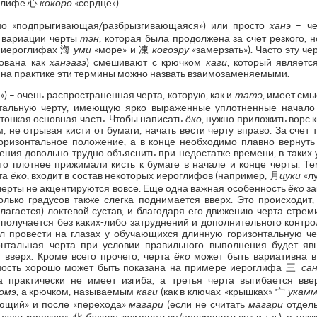
оглифе 心
кокоро
«сердце»).
подпрыгивающая/разбрызгивающаяся») или просто
ханэ
– че
» вариации черты
тэн
, которая была продолжена за счет резкого,
 в иероглифах 海
уми
«море» и 凍
когоэру
«замерзать»). Часто эту че
рована как
ханэагэ
) смешивают с крючком
каги
, который являетс
то на практике эти термины можно назвать взаимозаменяемыми.
») – очень распространенная черта, которую, как и
татэ
, имеет смы
нтальную черту, имеющую ярко выраженные уплотненные начало
тонкая основная часть. Чтобы написать
ёко
, нужно приложить ворс 
ем, не отрывая кисти от бумаги, начать вести черту вправо. За счет
оризонтальное положение, а в конце необходимо плавно вернуть
ения довольно трудно объяснить при недостатке времени, в таких
о плотнее прижимали кисть к бумаге в начале и конце черты. Тем
рта
ёко
, входит в состав некоторых иероглифов (например, 月
цуки
«л
е черты не акцентируются вовсе. Еще одна важная особенность
ёко
за
олько градусов также слегка поднимается вверх. Это происходит
олагается) локтевой сустав, и благодаря его движению черта стрем
 получается без каких-либо затруднений и дополнительного контр
сл провести на глазах у обучающихся длинную горизонтальную чер
нтальная черта при условии правильного выполнения будет явн
я вверх. Кроме всего прочего, черта
ёко
может быть вариативна в
нность хорошо может быть показана на примере иероглифа 三
са
а практически не имеет изгиба, а третья черта выгибается вве
омэ
, а крючком, называемым
каги
(как в ключах-«крышках» 宀
укамм
ющий» и после «перехода»
магари
(если не считать
магари
отдель