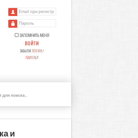
Email при регистрации
Пароль
ЗАПОМНИТЬ МЕНЯ
ВОЙТИ
ЗАБЫЛИ
ЛОГИН
/
ПАРОЛЬ
?
П
О
И
С
К
ка и