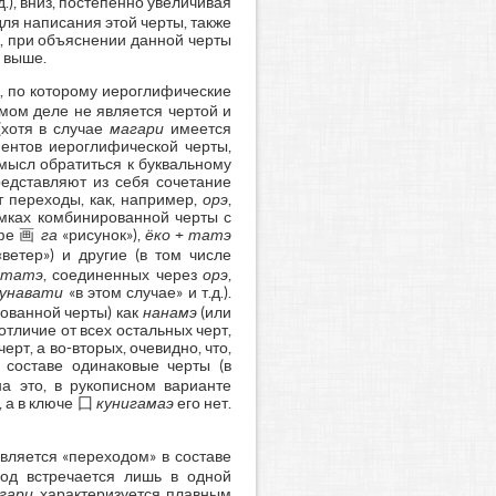
.д.), вниз, постепенно увеличивая
ля написания этой черты, также
, при объяснении данной черты
 выше.
, по которому иероглифические
мом деле не является чертой и
хотя в случае
магари
имеется
ментов иероглифической черты,
смысл обратиться к буквальному
редставляют из себя сочетание
т переходы, как, например,
орэ
,
амках комбинированной черты с
ифе 画
га
«рисунок»),
ёко
+
татэ
ветер») и другие (в том числе
татэ
, соединенных через
орэ
,
сунавати
«в этом случае» и т.д.).
ованной черты) как
нанамэ
(или
отличие от всех остальных черт,
т, а во-вторых, очевидно, что,
 составе одинаковые черты (в
а это, в рукописном варианте
, а в ключе 囗
кунигамаэ
его нет.
является «переходом» в составе
ход встречается лишь в одной
гари
характеризуется плавным