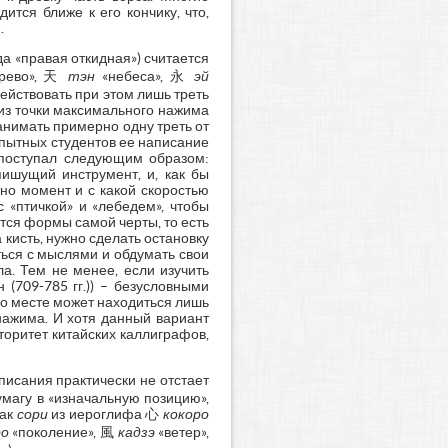
ится ближе к его кончику, что,
.
 «правая откидная») считается
рево», 天
тэн
«небеса», 永
эй
адействовать при этом лишь треть
 из точки максимального нажима
анимать примерно одну треть от
опытных студентов ее написание
 поступал следующим образом:
пишущий инструмент, и, как бы
тно момент и с какой скоростью
 «птичкой» и «лебедем», чтобы
ется формы самой черты, то есть
 кисть, нужно сделать остановку
ться с мыслями и обдумать свои
а. Тем не менее, если изучить
(709-785 гг.)) – безусловными
 его месте может находиться лишь
 нажима. И хотя данный вариант
вторитет китайских каллиграфов,
писания практически не отстает
бумагу в «изначальную позицию»,
как
сори
из иероглифа 心
кокоро
ро
«поколение», 風
кадзэ
«ветер»,