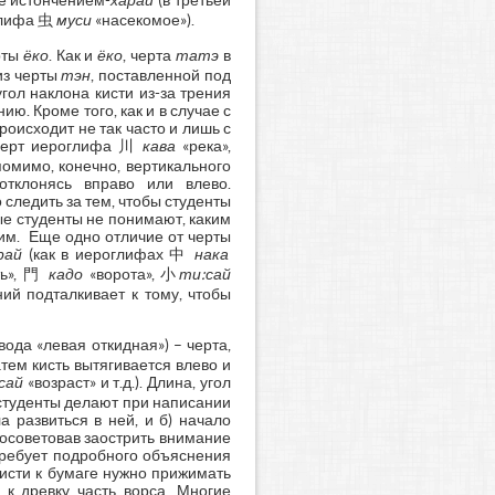
же истончением-
харай
(в третьей
глифа 虫
муси
«насекомое»).
рты
ёко
. Как и
ёко
, черта
татэ
в
из черты
тэн
, поставленной под
угол наклона кисти из-за трения
ю. Кроме того, как и в случае с
роисходит не так часто и лишь с
з черт иероглифа 川
кава
«река»,
омимо, конечно, вертикального
тклонясь вправо или влево.
следить за тем, чтобы студенты
ые студенты не понимают, каким
ним. Еще одно отличие от черты
рай
(как в иероглифах 中
нака
ть», 門
кадо
«ворота», 小
ти:сай
ий подталкивает к тому, чтобы
а «левая откидная») – черта,
затем кисть вытягивается влево и
сай
«возраст» и т.д.). Длина, угол
 студенты делают при написании
 развиться в ней, и б) начало
посоветовав заострить внимание
требует подробного объяснения
кисти к бумаге нужно прижимать
к древку часть ворса. Многие