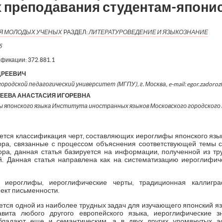
х преподавания студентам-япони
ИЯ МОЛОДЫХ УЧЕНЫХ
РАЗДЕЛ:
ЛИТЕРАТУРОВЕДЕНИЕ И ЯЗЫКОЗНАНИЕ
5
ификации:
372.881.1
ДРЕЕВИЧ
ородской педагогический университет (МГПУ), г. Москва, e-mail: egor.zadoroz
ЕЕВА АНАСТАСИЯ ИГОРЕВНА
 японского языка Института иностранных языков Московского городского
ется классификация черт, составляющих иероглифы японского язык
ора, связанные с процессом объяснения соответствующей темы с
ра, данная статья базируется на информации, полученной из тр
. Данная статья направлена как на систематизацию иероглифиче
иероглифы, иероглифические черты, традиционная каллигра
ект письменности.
ся одной из наиболее трудных задач для изучающего японский язык
вита любого другого европейского языка, иероглифические з
обладают еще и семантическим, а в двух других упомянутых а