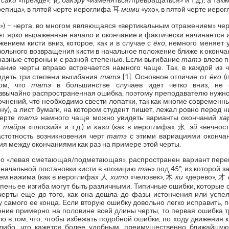
先
саки
«прежде», 化
бакэру
«изменяться/превращаться» и т.д.), а так
епица», в пятой черте иероглифа 耳
мими
«ухо», в пятой черте иеро
ь») – черта, во многом являющаяся «вертикальным отражением» че
ет ярко выраженные начало и окончание и фактически начинается 
жением кисти вниз, которое, как и в случае с
ёко
, немного меняет 
вольного возвращения кисти в начальное положение ближе к окончани
разные стороны и с разной степенью. Если выгибание
татэ
влево п
бание черты вправо встречается намного чаще. Так, в каждой и
видеть три степени выгибания
татэ
[1]. Основное отличие от
ёко
(п
том, что
татэ
в большинстве случаев идет четко вниз, не о
звычайно распространенная ошибка, поэтому преподавателю нужно 
точнений, что необходимо свести лопатки, так как многие современн
у), а лист бумаги, на котором студент пишет, лежал ровно перед 
черте
татэ
намного чаще можно увидеть варианты окончаний
ха
平
тайра
«плоский» и т.д.) и
каги
(как в иероглифах 永
эй
«вечнос
частотность возникновения черт
татэ
с этими вариациями окончан
я между окончаниями как раз на примере этой черты.
«левая сметающая/подметающая», распространен вариант перевод
оначальной постановки кисти в «позицию
тэн
» под 45°, из которой 
ем нажима (как в иероглифах 人
хито
«человек», 木
ки
«дерево», 才
тепень ее изгиба могут быть различными. Типичные ошибки, которые
 черты еще до того, как она дошла до фазы истончения или успела
у самого ее конца. Если вторую ошибку довольно легко исправить, 
чение примерно на половине всей длины черты, то первая ошибка 
о в том, что, чтобы избежать подобной ошибки, по ходу движения 
 либо, что кажется более удобным, преимущественно ближайшую 