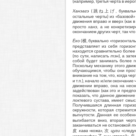
(например, третья черта в иер
Ханэагэ
(跳ね上げ, буквально «
остальные черты) из «базовой
движения вправо и вверх (как
просто
ханэ
, а не конкретизи
окончанием других черт, так ч
Ёко
(横, буквально «горизонталь
представляет из себя горизо
находится сравнительно более 
(по сути, написать
тэн
), а зат
собой будет занимать более г
Поскольку механику этого движ
обучающимся, чтобы они прост
внимание на том, что, когда че
и т.п.), начало и/или окончани
движении вправо, она на неск
задействован (как это и предп
показать, что данное движение
локтевого сустава, имеет смы
Получившаяся длинная горизо
окружности, которая стремитс
выгнутости. Данная ее особе
выгибается вниз, вторая черт
заканчиваться не остановкой
т
皮
кава
«кожа», 次
цуги
«следу