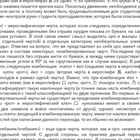
вправо (как в иероглифах 家
иэ
«дом», 子
ко
«ребенок», 手
тэ
«рука» и т
го нажима пишется крючок
каги
. Поскольку движение, необходимое д
роля кисти, а поэтому может быть трудновыполнимым для студентов
ике «контроля руки» студента преподавателем, которая была описана
 – иероглифическая черта, которая, если следовать определению
очками, проведенными без отрыва орудия письма от бумаги, на са
сьма условно. В этой связи имеет смысл выделять
орэ
и
магари
(
 отдельной чертой) в отдельную категорию необязательных эле
ды». Отвечая на вопрос, что же представляет из себя
орэ
, имеет 
лом» в составе некоторых «комбинированных черт». Последние п
рое пишется без отрыва кисти от бумаги, а между ними существую
енным углом в 90° (а не скруглением как в случае
магари
). В р
ать следующие комбинации:
татэ
+
ёко
(седьмая черта в иерогл
 口
кути
«рот»),
ёко
+
сори
(вторая черта в иероглифе 風
кадзэ
«
еходов в рамках одной черты). Важно, что при комбинации
ёко
+
атэ
влево (как в иероглифах 口
кути
«рот», 力
тикара
«сила», 乃
сифицируют такую наклонную черту (а точнее лишь часть комбинир
согласимся с такой классификацией по двум причинам. Во-первых, в 
ртикальной черты не существует за пределами комбинированных чер
и
«рот» и иероглифический ключ 囗
кунигамаэ
имеют в своем
два символа и вовсе неотличимы от друга), однако, несмотря н
ты
татэ
, входящей в комбинированную черту, имеется наклон влево
стей при написании данного перехода, то их обычно не возникает.
бание/огибание») – еще одна черта, которая, как и
орэ
, скорее 
тдельной чертой. С другой стороны, на практике данный пере
 позволяет назвать всю черту словом
магари
. В отличие от
орэ
,
ма