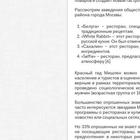
поваров и создаёт новые гастр
Рассмотрим заведения обществ
района города Москвы:
«Белуга» – ресторан, спе
традиционным рецептам.
«White Rabbit» – этот рес
русской кухни. Он был отме
«Сахалин» – этот ресторан
ингредиентов.
«Selfie» – ресторан, предл
атмосферу [6].
Красный гид Мишлен можно сч
население и туристов в оценен
верным в рамках территориаль
проведено социологическое и
мужчин (возрастная группа от 1
Большинство опрошенных знают
часто интересуются звездами М
программы о ресторанах и кул
новостях или социальных сетях
Но 33% опрошенных не знают о 
не посещающие рестораны, мо
предпочтения: в некоторых ре