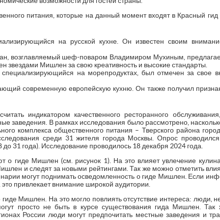
ономические возможности для гостей страны.
енного питания, которые на данный момент входят в Красный гид
циализирующийся на русской кухне. Он известен своим внимани
торан, возглавляемый шеф-поваром Владимиром Мухиным, предлаг
чен звездами Мишлен за свою креативность и высокие стандарты.
, специализирующийся на морепродуктах, был отмечен за свое в
агающий современную европейскую кухню. Он также получил призна
итать индикатором качественного ресторанного обслуживания
ные заведения. В рамках исследования было рассмотрено, насколь
ного комплекса общественного питания – Тверского района горо
сследования среди 31 жителя города Москвы. Опрос проводился
8 до 31 года). Исследование проводилось 18 декабря 2024 года.
 о гиде Мишлен (см. рисунок 1). На это влияет увлечение кулина
ишлен и следят за новыми рейтингами. Так же можно отметить влия
инарии могут поднимать осведомленность о гиде Мишлен. Если инф
, это привлекает внимание широкой аудитории.
гиде Мишлен. На это могло повлиять отсутствие интереса: люди, 
гут просто не быть в курсе существования гида Мишлен. Так
гионах России люди могут предпочитать местные заведения и т