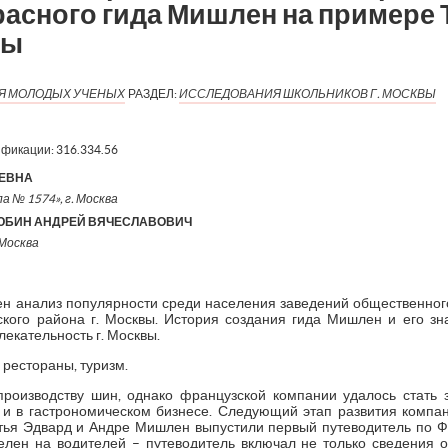
расного гида Мишлен на примере 
вы
ИЯ МОЛОДЫХ УЧЕНЫХ
РАЗДЕЛ:
ИССЛЕДОВАНИЯ ШКОЛЬНИКОВ Г. МОСКВЫ
ификации:
316.334.56
ЬЕВНА
а № 1574», г. Москва
ЮБИН АНДРЕЙ ВЯЧЕСЛАВОВИЧ
 Москва
ен анализ популярности среди населения заведений общественно
ого района г. Москвы. История создания гида Мишлен и его зн
екательность г. Москвы.
 рестораны, туризм.
роизводству шин, однако французской компании удалось стать 
 и в гастрономическом бизнесе. Следующий этап развития компан
ратья Эдвард и Андре Мишлен выпустили первый путеводитель по Ф
елен на водителей – путеводитель включал не только сведения о 