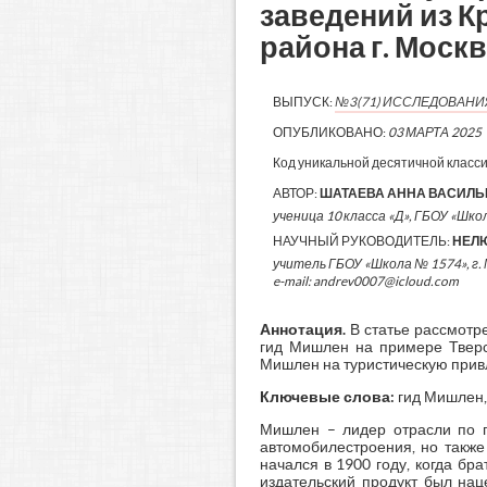
заведений из К
района г. Моск
ВЫПУСК:
№3(71) ИССЛЕДОВАН
ОПУБЛИКОВАНО:
03 МАРТА 2025
Код уникальной десятичной класс
АВТОР:
ШАТАЕВА АННА ВАСИЛ
ученица 10 класса «Д», ГБОУ «Школ
НАУЧНЫЙ РУКОВОДИТЕЛЬ:
НЕЛ
учитель ГБОУ «Школа № 1574», г.
e-mail: andrev0007@icloud.com
Аннотация
.
В статье рассмотр
гид Мишлен на примере Тверск
Мишлен на туристическую привл
Ключевые слова:
гид Мишлен,
Мишлен – лидер отрасли по п
автомобилестроения, но также
начался в 1900 году, когда б
издательский продукт был нац