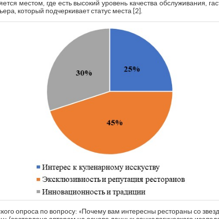
ется местом, где есть высокий уровень качества обслуживания, га
ера, который подчеркивает статус места [2].
еского опроса по вопросу: «Почему вам интересны рестораны со зв
» (составлено автором на основе данных социологического исслед