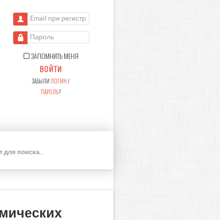
Email при регистрации
Пароль
ЗАПОМНИТЬ МЕНЯ
ВОЙТИ
ЗАБЫЛИ
ЛОГИН
/
ПАРОЛЬ
?
П
О
И
С
К
омических