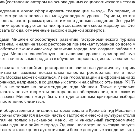
ов» (составлено автором на основе данных социологического исслед
ледования можно сформировать следующие выводы. Во-первых, н
т статус мегаполиса на международном уровне. Туристы, кото
о опыта, часто рассматривают именно данные заведения. Звезды 
нники ориентируются на них при составлении своих маршрутов. Эт
бовать блюда, отмеченные высокой оценкой экспертов.
здами Мишлен способствуют развитию гастрономического туризм
твиям, и наличие таких ресторанов привлекает гурманов со всего м
особствует экономическому развитию города, что создает рабочие
везды Мишлен способствуют повышению уровня кулинарной кул
ют значительные средства в обучение персонала, использование кач
о считают, что рейтинг ресторанов не влияет на туристическую прив
итаются важным показателем качества ресторанов, но в по
сть Москвы может снижаться. Из-за глобализации и цифровизации ж
чниках, например, в социальных сетях и на сайтах с отзывами [9].
й, а не только на рекомендации гида Мишлен. Также в услови
длагать новые форматы ресторанного обслуживания, что также и
о звезды Мишлен могут быть не единственным критерием выбора 
постепенно снизиться.
й общественного питания, которые вошли в Красный гид Мишлен, н
тораны становятся важной частью гастрономической культуры столи
ая не только изысканное меню, но и уникальный гастрономическ
иям в данном районе города. Однако, несмотря на высокую популяр
сетители также ценят аутентичные и более доступные заведения, что