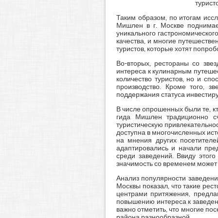
турист
Таким образом, по итогам исс
Мишлен в г. Москве поднимае
уникального гастрономическог
качества, и многие путешестве
туристов, которые хотят попро
Во-вторых, рестораны со зве
интереса к кулинарным путешес
количество туристов, но и сп
производство. Кроме того, з
поддержания статуса инвестиру
В числе опрошенных были те, кт
гида Мишлен традиционно сч
туристическую привлекательно
доступна в многочисленных исто
на мнения других посетителе
адаптировались и начали пре
среди заведений. Ввиду этог
значимость со временем может 
Анализ популярности заведени
Москвы показал, что такие рес
центрами притяжения, предлаг
повышению интереса к заведен
важно отметить, что многие по
района разнообразной.