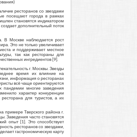
ования)
аличие ресторанов со звездами
рые посещают города в рамках
Мишлен становятся индикатором
о создает дополнительный поток
а. В Москве наблюдается рост
ира. Это не только увеличивает
 места и поддерживает местное
ьтуры, так как рестораны для
ественных ингредиентов [9].
лекательность г. Москвы. Звезды
следнее время их влияние на
изни, информация о ресторанах
 Туристы всё чаще ориентируются
ях пандемии многие заведения
зменило характер конкуренции
ресторана для туристов, а их
а примере Тверского района г.
цы. Заведения часто становятся
ий опыт [1]. Это способствует
ность ресторанов со звездами,
 делает гастрономическую карту