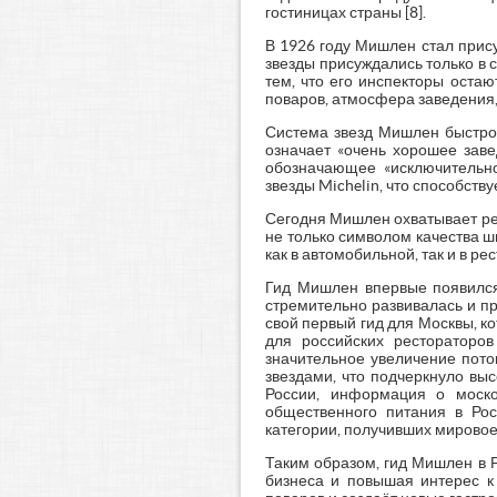
гостиницах страны [8].
В 1926 году Мишлен стал прис
звезды присуждались только в с
тем, что его инспекторы оста
поваров, атмосфера заведения, 
Система звезд Мишлен быстро 
означает «очень хорошее заве
обозначающее «исключительно
звезды Michelin, что способств
Сегодня Мишлен охватывает ре
не только символом качества ш
как в автомобильной, так и в р
Гид Мишлен впервые появился 
стремительно развивалась и п
свой первый гид для Москвы, к
для российских рестораторо
значительное увеличение пото
звездами, что подчеркнуло вы
России, информация о моско
общественного питания в Рос
категории, получивших мирово
Таким образом, гид Мишлен в Р
бизнеса и повышая интерес к