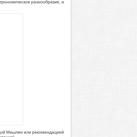
строномическое разнообразие, а
ездой Мишлен или рекомендацией
ования)