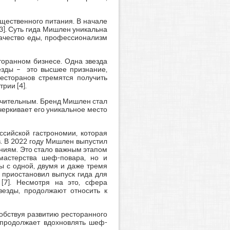
щественного питания. В начале
[3]. Суть гида Мишлен уникальна
качество еды, профессионализм
торанном бизнесе. Одна звезда
везды – это высшее признание,
есторанов стремятся получить
рии [4].
ачительным. Бренд Мишлен стал
черкивает его уникальное место
ссийской гастрономии, которая
. В 2022 году Мишлен выпустил
ениям. Это стало важным этапом
мастерства шеф-повара, но и
ы с одной, двумя и даже тремя
 приостановил выпуск гида для
[7]. Несмотря на это, сфера
везды, продолжают относить к
собствуя развитию ресторанного
 продолжает вдохновлять шеф-