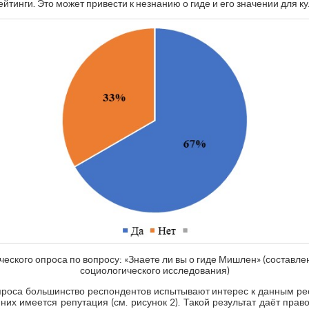
тинги. Это может привести к незнанию о гиде и его значении для к
ического опроса по вопросу: «Знаете ли вы о гиде Мишлен» (составл
социологического исследования)
проса большинство респондентов испытывают интерес к данным рес
них имеется репутация (см. рисунок 2). Такой результат даёт прав