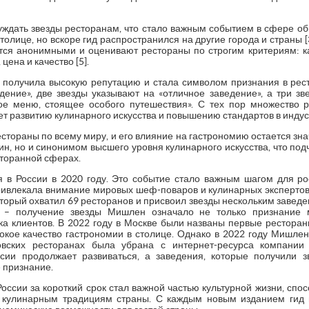
уждать звезды ресторанам, что стало важным событием в сфере об
толице, но вскоре гид распространился на другие города и страны 
ются анонимными и оценивают рестораны по строгим критериям: 
цена и качество [5].
получила высокую репутацию и стала символом признания в рес
дение», две звезды указывают на «отличное заведение», а три з
е меню, стоящее особого путешествия». С тех пор множество р
ует развитию кулинарного искусства и повышению стандартов в индуст
стораны по всему миру, и его влияние на гастрономию остается зн
ин, но и синонимом высшего уровня кулинарного искусства, что под
есторанной сферах.
в России в 2020 году. Это событие стало важным шагом для ро
ривлекала внимание мировых шеф-поваров и кулинарных экспертов
оторый охватил 69 ресторанов и присвоил звезды нескольким завед
в – получение звезды Мишлен означало не только признание 
ка клиентов. В 2022 году в Москве были названы первые ресторан
сокое качество гастрономии в столице. Однако в 2022 году Мишлен
вских ресторанах была убрана с интернет-ресурса компании 
сии продолжает развиваться, а заведения, которые получили з
е признание.
оссии за короткий срок стал важной частью культурной жизни, спо
 кулинарным традициям страны. С каждым новым изданием гид