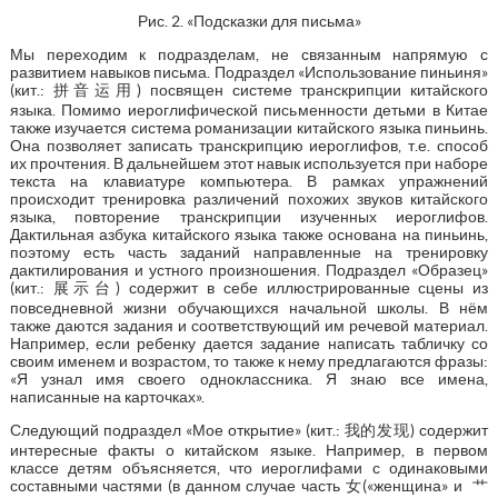
Рис. 2. «Подсказки для письма»
Мы переходим к подразделам, не связанным напрямую с
развитием навыков письма. Подраздел «Использование пиньиня»
(кит.: 拼音运用) посвящен системе транскрипции китайского
языка. Помимо иероглифической письменности детьми в Китае
также изучается система романизации китайского языка пиньинь.
Она позволяет записать транскрипцию иероглифов, т.е. способ
их прочтения. В дальнейшем этот навык используется при наборе
текста на клавиатуре компьютера. В рамках упражнений
происходит тренировка различений похожих звуков китайского
языка, повторение транскрипции изученных иероглифов.
Дактильная азбука китайского языка также основана на пиньинь,
поэтому есть часть заданий направленные на тренировку
дактилирования и устного произношения. Подраздел «Образец»
(кит.: 展示台) содержит в себе иллюстрированные сцены из
повседневной жизни обучающихся начальной школы. В нём
также даются задания и соответствующий им речевой материал.
Например, если ребенку дается задание написать табличку со
своим именем и возрастом, то также к нему предлагаются фразы:
«Я узнал имя своего одноклассника. Я знаю все имена,
написанные на карточках».
Следующий подраздел «Мое открытие» (кит.: 我的发现) содержит
интересные факты о китайском языке. Например, в первом
классе детям объясняется, что иероглифами с одинаковыми
составными частями (в данном случае часть 女(«женщина» и 艹