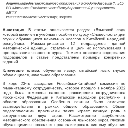
доцент кафедры инклюзивного образования и сурдопедагогики ФГБОУ
ВО «Московский педагогический государственный университет»
(МПГУ
кандидат педагогических наук, доцент
Аннотация
. В статье описывается раздел «Языковой сад»,
который включен в учебные пособия по курсу «Словесность» для
глухих обучающихся начальных классов в Китайской народной
республике. Рассматривается 12 подразделов данной
методической единицы, стратегии и цели их использования в
преподавании языкового курса. Помимо описания содержания
подразделов в статье представлены примеры конкретных
заданий.
Ключевые слова
: обучение языку, китайский язык, глухие
обучающиеся, начальное образование.
В ходе 23-го заседания Российско-Китайской комиссии по
гуманитарному сотрудничеству, которое прошло в ноябре 2022
года, была отмечена важность расширения сотрудничества
Российской Федерации и Китайской народной республики в
области образования. Особенно важным было отмечено
взаимодействие в рамках общего образования. Обмен
педагогическими практиками также играет важную роль в
сотрудничестве двух стран. Рассмотрение зарубежного
методического обеспечения освоения языкового курса глухими
обучающимися позволяет проанализировать систему обучения