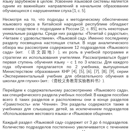
языку зарубежом в целом. Усвоение языковой системы является
одним из важнейших направлений в начальном образовании
обучающихся с нарушениями слуха [1, с. 5].
Несмотря на то, что подходы к методическому обеспечению
языкового курса в Китайской народной республике обладают
неким сходством с подходами в России [2; с. 85], есть некоторые
уникальные разделы. Среди них разделы: «Почитай с радостью»,
«Читаем с удовольствием», «Языковой сад». Именно последнему
разделу посвящена настоящая статья. В ходе аналитического
обзора мы рассмотрим содержание 12 подразделов «Языкового
сада» (кит. 《语文园地》), их роль в учебной программе и
стратегии их использования учителями. Рассматриваться будет
первая ступень обучения языку – с 1 по 3 классы. Для каждого
года обучения предлагается по 2 учебника, выпущенные
Министерством образования КНР [4], [5], [6], [7], [8], [9], серии
«Экспериментальный учебник для обязательного обучения в
школах для глухих» (кит.:《聋校义务教育实验教科书》).
Перейдем к содержательному рассмотрению «Языкового сада»,
как специфического раздела учебных пособий. В каждом пособии
всего 6 таких разделов и расположены они в конце разделов
«Грамотность» или Чтение». Эти разделы содержатся также в
учебниках для слышащих детей, за исключением подразделов
«Использование жестового языка» и «Языковое общение».
Каждый раздел «Языковой сад» содержит от 3 до 6 подразделов.
Количество подразделов постепенно увеличивается с течением