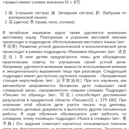
«трава») имеют схожее значение [4, с. 87]:
姐 (страшая сестра), 妹 (младшая сестра), 奶 (бабушка по
материнской линии);
花 (цветок), 草 (трава, сено, солома).
В китайском языковом курсе также уделяется внимание
жестовому языку. Повторение и усвоение жестовой лексики
происходит в подразделе «Использование жестового языка» (кит.:
手语用). Развитие устной диалогической и монологической речи
происходит в рамках подраздела «Языковое общение» (кит.: 语言
交往). В нем детям предлагаются темы для обсуждения,
практические советы по улучшению своей устной речи.
Например, уделяется внимание важности использования мимики
и эмоционального выражения лица при разговоре. Следующий
подраздел имеет достаточно шуточное название - «Заправочная
станция иероглифов» (кит.: 认字加油站). При его изучении, как
автомобили заправляются бензином, дети повышают свой
словарный запас, «заправляются» новыми словами. Подраздел
«Письмо по образцу» (кит.: 写话) способствует достижению
результатов в предметной области «Письмо»[3, с. 179-180]. При
освоении этой области дети учатся писать под диктовку,
составлять деловые документы и выполнять другие письменные
работы. В ходе обучения обучающихся учат работать со
словарем, этому посвящен подраздел «Поиск в словаре» (кит.: 查
字典). Его задания помогают научиться пользоваться поиском
слов по фонетическому и радикальному методам. Зачастую в