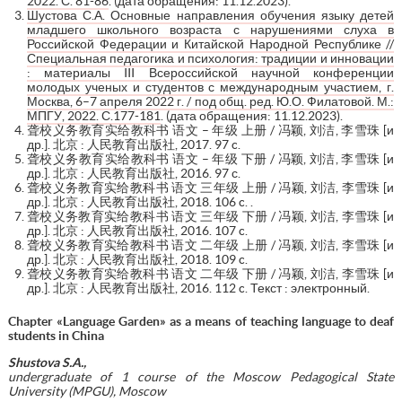
2022. С. 81-86
. (дата обращения: 11.12.2023).
Шустова С.А. Основные направления обучения языку детей
младшего школьного возраста с нарушениями слуха в
Российской Федерации и Китайской Народной Республике //
Специальная педагогика и психология: традиции и инновации
: материалы III Всероссийской научной конференции
молодых ученых и студентов с международным участием, г.
Москва, 6–7 апреля 2022 г. / под общ. ред. Ю.О. Филатовой. М.:
МПГУ, 2022. С.177-181
. (дата обращения: 11.12.2023).
聋校义务教育实给教科书 语文 – 年级 上册 / 冯颖, 刘洁, 李雪珠 [и
др.]. 北京 : 人民教育出版社, 2017. 97 c.
聋校义务教育实给教科书 语文 – 年级 下册 / 冯颖, 刘洁, 李雪珠 [и
др.]. 北京 : 人民教育出版社, 2016. 97 с.
聋校义务教育实给教科书 语文 三年级 上册 / 冯颖, 刘洁, 李雪珠 [и
др.]. 北京 : 人民教育出版社, 2018. 106 c. .
聋校义务教育实给教科书 语文 三年级 下册 / 冯颖, 刘洁, 李雪珠 [и
др.]. 北京 : 人民教育出版社, 2016. 107 c.
聋校义务教育实给教科书 语文 二年级 上册 / 冯颖, 刘洁, 李雪珠 [и
др.]. 北京 : 人民教育出版社, 2018. 109 c.
聋校义务教育实给教科书 语文 二年级 下册 / 冯颖, 刘洁, 李雪珠 [и
др.]. 北京 : 人民教育出版社, 2016. 112 c. Текст : электронный.
Chapter «Language Garden» as a means of teaching language to deaf
students in China
Shustova S.A.,
undergraduate of 1 course of the
Moscow Pedagogical State
University (MPGU),
Moscow