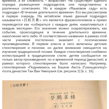
времени, а их сложность – возрастает. Не существует единого
порядка размещения подразделов, они представлены в
различных сочетаниях. Но в каждом «Языковом саду» есть
подраздел «В течение длительного времени». Его мы рассмотрим
в первую очередь. На китайском языке данный подраздел
называется «日积月累», что является фразеологизмом и прямо
переводится как «собираться с каждым днём, накапливаться с
каждым месяцем». Его значение можно охарактеризовать, как
событие, происходящее в течение длительного времени,
накопление чего-либо. И соответственно названию в рамках этой
части учеников постепенно знакомят с поэтическими
произведениями. В первом классе в него включены детские
стихотворения и песенки, но далее внимание смещается на
изучение традиционной поэзии. Каждое стихотворение снабжено
иллюстрацией в традиционном стиле; детям сообщается не
только автор произведения, но и временной период (династия), в
рамках которого стихотворение было написано. Например,
стихотворение «Поднимаюсь на Башню Аиста (Гуаньцюэлоу)»
поэта династии Тан Ван Чжихуаня (см. рисунок 1) [6, с. 16].