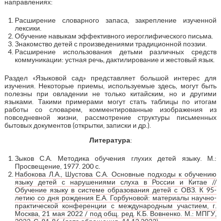
направлениях:
Расширение словарного запаса, закрепление изученной
лексики.
Обучение навыкам эффективного иероглифического письма.
Знакомство детей с произведениями традиционной поэзии.
Расширение использования детьми различных средств
коммуникации: устная речь, дактилирование и жестовый язык.
Раздел «Языковой сад» представляет большой интерес для
изучения. Некоторые приемы, используемые здесь, могут быть
полезны при овладении не только китайским, но и другими
языками. Такими примерами могут стать таблицы по итогам
работы со словарем, комментированные изображения из
повседневной жизни, рассмотрение структуры письменных
бытовых документов (открытки, записки и др.).
Литература
:
Зыков С.А. Методика обучения глухих детей языку. М.:
Просвещение, 1977. 200 с.
Набокова Л.А., Шустова С.А. Основные подходы к обучению
языку детей с нарушениями слуха в России и Китае //
Обучение языку в системе образования детей с ОВЗ. К 95-
летию со дня рождения Е.А. Горбуновой: материалы научно-
практической конференции с международным участием, г.
Москва, 21 мая 2022 / под общ. ред. К.Б. Вовненко. М.: МПГУ,