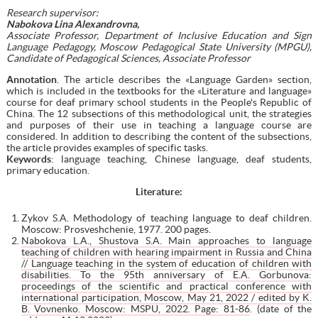
Research supervisor:
Nabokova Lina Alexandrovna,
Associate Professor, Department of Inclusive Education and Sign
Language Pedagogy, Moscow Pedagogical State University (MPGU),
Candidate of Pedagogical Sciences, Associate Professor
А
nnotation
. The article describes the «Language Garden» section,
which is included in the textbooks for the «Literature and language»
course for deaf primary school students in the People's Republic of
China. The 12 subsections of this methodological unit, the strategies
and purposes of their use in teaching a language course are
considered. In addition to describing the content of the subsections,
the article provides examples of specific tasks.
Keywords
: language teaching, Chinese language, deaf students,
primary education.
Literature:
Zykov S.A. Methodology of teaching language to deaf children.
Moscow: Prosveshchenie, 1977. 200 pages.
Nabokova L.A., Shustova S.A. Main approaches to language
teaching of children with hearing impairment in Russia and China
// Language teaching in the system of education of children with
disabilities. To the 95th anniversary of E.A. Gorbunova:
proceedings of the scientific and practical conference with
international participation, Moscow, May 21, 2022 / edited by K.
B. Vovnenko. Moscow: MSPU, 2022. Page: 81-86
. (date of the