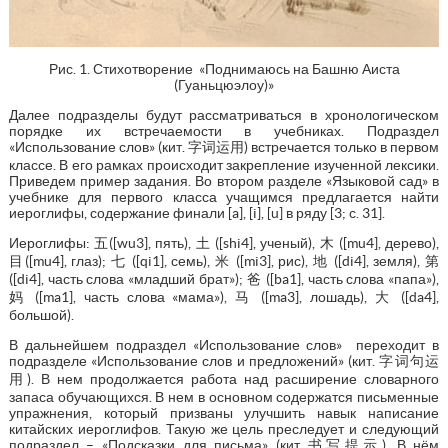
Рис. 1. Стихотворение «Поднимаюсь на Башню Аиста
(Гуаньцюэлоу)»
Далее подразделы будут рассматриваться в хронологическом
порядке их встречаемости в учебниках. Подраздел
«Использование слов» (кит. 字词运用) встречается только в первом
классе. В его рамках происходит закрепление изученной лексики.
Приведем пример задания. Во втором разделе «Языковой сад» в
учебнике для первого класса учащимся предлагается найти
иероглифы, содержание финали [a], [i], [u] в ряду [3; с. 31].
Иероглифы: 五([wu3], пять), 土 ([shi4], ученый), 木 ([mu4], дерево),
目([mu4], глаз); 七 ([qi1], семь), 米 ([mi3], рис), 地 ([di4], земля), 第
([di4], часть слова «младший брат»); 爸 ([ba1], часть слова «папа»),
妈 ([ma1], часть слова «мама»), 马 ([ma3], лошадь), 大 ([da4],
большой).
В дальнейшем подраздел «Использование слов» переходит в
подразделе «Использование слов и предложений» (кит. 字词句运
用). В нем продолжается работа над расширение словарного
запаса обучающихся. В нем в основном содержатся письменные
упражнения, который призваны улучшить навык написание
китайских иероглифов. Такую же цель преследует и следующий
подраздел – «Подсказки для письма» (кит.书写提示). В нём