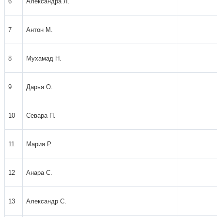
6
Александра Л.
7
Антон М.
8
Мухамад Н.
9
Дарья О.
10
Севара П.
11
Мария Р.
12
Анара С.
13
Александр С.