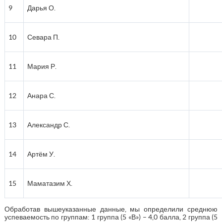
9
Дарья О.
10
Севара П.
11
Мария Р.
12
Анара С.
13
Александр С.
14
Артём У.
15
Маматазим Х.
Обработав вышеуказанные данные, мы определили среднюю
успеваемость по группам: 1 группа (5 «В») – 4,0 балла, 2 группа (5