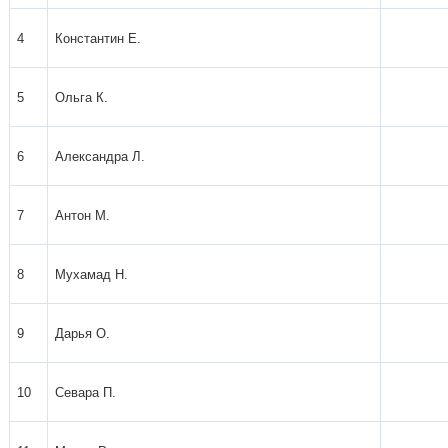
4
Константин Е.
5
Ольга К.
6
Александра Л.
7
Антон М.
8
Мухамад Н.
9
Дарья О.
10
Севара П.