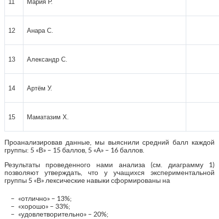
11
Мария Р.
12
Анара С.
13
Александр С.
14
Артём У.
15
Маматазим Х.
Проанализировав данные, мы выяснили средний балл каждой
группы: 5 «В» – 15 баллов, 5 «А» – 16 баллов.
Результаты проведенного нами анализа (см. диаграмму 1)
позволяют утверждать, что у учащихся экспериментальной
группы 5 «В» лексические навыки сформированы на
«отлично» – 13%;
«хорошо» – 33%;
«удовлетворительно» – 20%;