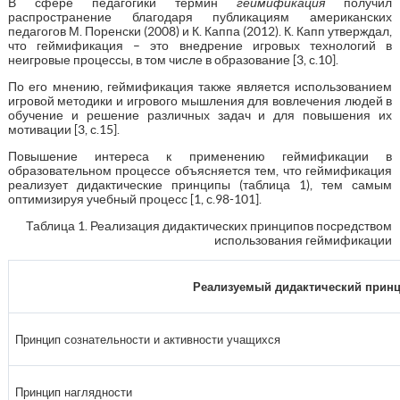
В сфере педагогики термин
геймификация
получил
распространение благодаря публикациям американских
педагогов М. Поренски (2008) и К. Каппа (2012). К. Капп утверждал,
что геймификация – это внедрение игровых технологий в
неигровые процессы, в том числе в образование [3, с.10].
По его мнению, геймификация также является использованием
игровой методики и игрового мышления для вовлечения людей в
обучение и решение различных задач и для повышения их
мотивации [3, с.15].
Повышение интереса к применению геймификации в
образовательном процессе объясняется тем, что геймификация
реализует дидактические принципы (таблица 1), тем самым
оптимизируя учебный процесс [1, с.98-101].
Таблица 1. Реализация дидактических принципов посредством
использования геймификации
Реализуемый дидактический прин
Принцип сознательности и активности учащихся
Принцип наглядности