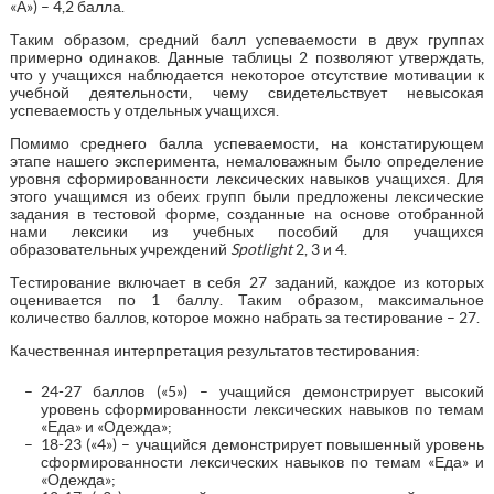
«А») – 4,2 балла.
Таким образом, средний балл успеваемости в двух группах
примерно одинаков. Данные таблицы 2 позволяют утверждать,
что у учащихся наблюдается некоторое отсутствие мотивации к
учебной деятельности, чему свидетельствует невысокая
успеваемость у отдельных учащихся.
Помимо среднего балла успеваемости, на констатирующем
этапе нашего эксперимента, немаловажным было определение
уровня сформированности лексических навыков учащихся. Для
этого учащимся из обеих групп были предложены лексические
задания в тестовой форме, созданные на основе отобранной
нами лексики из учебных пособий для учащихся
образовательных учреждений
Spotlight
2, 3 и 4.
Тестирование включает в себя 27 заданий, каждое из которых
оценивается по 1 баллу. Таким образом, максимальное
количество баллов, которое можно набрать за тестирование – 27.
Качественная интерпретация результатов тестирования:
24-27 баллов («5») – учащийся демонстрирует высокий
уровень сформированности лексических навыков по темам
«Еда» и «Одежда»;
18-23 («4») – учащийся демонстрирует повышенный уровень
сформированности лексических навыков по темам «Еда» и
«Одежда»;