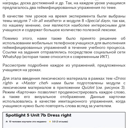
награды, доска достижений и др. Так, на каждом уроке учащимся
предлагалось два геймифицированных упражнения по теме.
В качестве тем уроков на время эксперимента были выбраны
темы модуля 7 «
In all weathers
» и модуля 8 «
Special days
», так как,
по нашему мнению, они являются наиболее интересными для
учащихся и содержат большое количество полезной лексики.
Помимо этого, нами также было принято решение об
использовании мобильных телефонов учащихся для выполнения
геймифицированных упражнений в течение учебного процесса.
Ссылки на задания отправлялись посредством социальной сети
WhatsApp (которая также относится к современным ИКТ).
Рассмотрим подробнее каждое из упражнений, предложенных
учащимся на уроках.
Для этапа введения лексического материала в рамках тем «
Dress
right
» и «
Master
chef
» нами были подготовлены модули с
лексическим материалом в приложении
Quizlet
(см. рисунок 3).
Режим «Карточки» позволяет продемонстрировать каждое слово,
а также его визуальное отображение. Данные карточки
использовались в качестве имитационного упражнения, когда
учащимся нужно было повторять слова вслед за учителем.