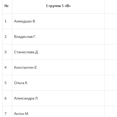
№
1 группа 5 «В»
1
Ахмедшах В.
2
Владислав Г.
3
Станислава Д.
4
Константин Е.
5
Ольга К.
6
Александра Л.
7
Антон М.