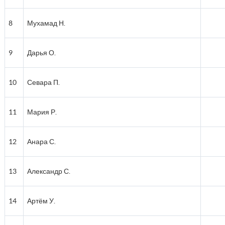
8
Мухамад Н.
9
Дарья О.
10
Севара П.
11
Мария Р.
12
Анара С.
13
Александр С.
14
Артём У.