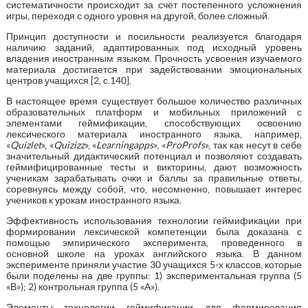
систематичности происходит за счет постепенного усложнения
игры, переходя с одного уровня на другой, более сложный.
Принцип доступности и посильности реализуется благодаря
наличию заданий, адаптированных под исходный уровень
владения иностранным языком. Прочность усвоения изучаемого
материала достигается при задействовании эмоциональных
центров учащихся [2, c.140].
В настоящее время существует большое количество различных
образовательных платформ и мобильных приложений с
элементами геймификации, способствующих освоению
лексического материала иностранного языка, например,
«
Quizlet
», «
Quizizz
», «
Learningapps
», «
ProProfs
», так как несут в себе
значительный дидактический потенциал и позволяют создавать
геймифицированные тесты и викторины, дают возможность
ученикам зарабатывать очки и баллы за правильные ответы,
соревнуясь между собой, что, несомненно, повышает интерес
учеников к урокам иностранного языка.
Эффективность использования технологии геймификации при
формировании лексической компетенции была доказана с
помощью эмпирического эксперимента, проведенного в
основной школе на уроках английского языка. В данном
эксперименте приняли участие 30 учащихся 5-х классов, которые
были поделены на две группы: 1) экспериментальная группа (5
«В»); 2) контрольная группа (5 «А»).
Элементы технологии геймификации для формирования