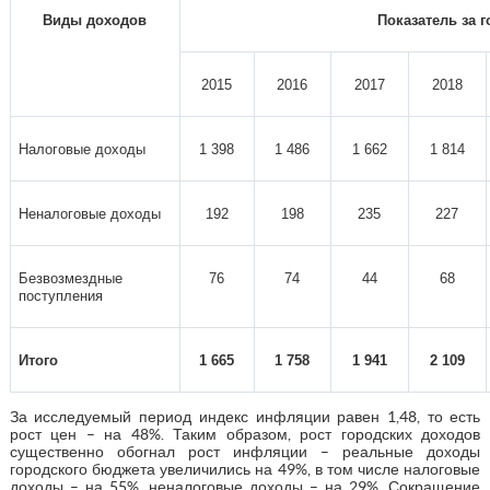
Виды доходов
Показатель за г
2015
2016
2017
2018
Налоговые доходы
1 398
1 486
1 662
1 814
Неналоговые доходы
192
198
235
227
Безвозмездные
76
74
44
68
поступления
Итого
1 665
1 758
1 941
2 109
За исследуемый период индекс инфляции равен 1,48, то есть
рост цен – на 48%. Таким образом, рост городских доходов
существенно обогнал рост инфляции – реальные доходы
городского бюджета увеличились на 49%, в том числе налоговые
доходы – на 55%, неналоговые доходы – на 29%. Сокращение