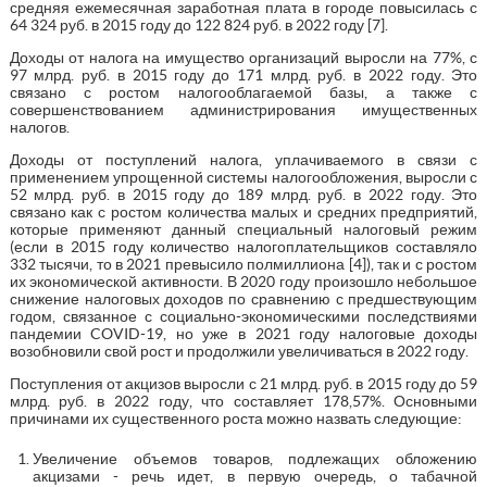
средняя ежемесячная заработная плата в городе повысилась с
64 324 руб. в 2015 году до 122 824 руб. в 2022 году [7].
Доходы от налога на имущество организаций выросли на 77%, с
97 млрд. руб. в 2015 году до 171 млрд. руб. в 2022 году. Это
связано с ростом налогооблагаемой базы, а также с
совершенствованием администрирования имущественных
налогов.
Доходы от поступлений налога, уплачиваемого в связи с
применением упрощенной системы налогообложения, выросли с
52 млрд. руб. в 2015 году до 189 млрд. руб. в 2022 году. Это
связано как с ростом количества малых и средних предприятий,
которые применяют данный специальный налоговый режим
(если в 2015 году количество налогоплательщиков составляло
332 тысячи, то в 2021 превысило полмиллиона [4]), так и с ростом
их экономической активности. В 2020 году произошло небольшое
снижение налоговых доходов по сравнению с предшествующим
годом, связанное с социально-экономическими последствиями
пандемии COVID-19, но уже в 2021 году налоговые доходы
возобновили свой рост и продолжили увеличиваться в 2022 году.
Поступления от акцизов выросли с 21 млрд. руб. в 2015 году до 59
млрд. руб. в 2022 году, что составляет 178,57%. Основными
причинами их существенного роста можно назвать следующие:
Увеличение объемов товаров, подлежащих обложению
акцизами - речь идет, в первую очередь, о табачной