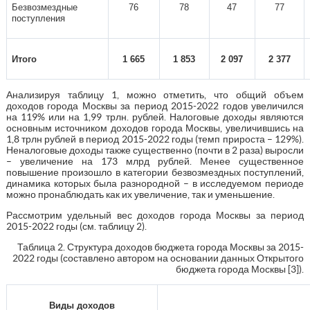
Безвозмездные
76
78
47
77
поступления
Итого
1 665
1 853
2 097
2 377
Анализируя таблицу 1, можно отметить, что общий объем
доходов города Москвы за период 2015-2022 годов увеличился
на 119% или на 1,99 трлн. рублей. Налоговые доходы являются
основным источником доходов города Москвы, увеличившись на
1,8 трлн рублей в период 2015-2022 годы (темп прироста – 129%).
Неналоговые доходы также существенно (почти в 2 раза) выросли
– увеличение на 173 млрд рублей. Менее существенное
повышение произошло в категории безвозмездных поступлений,
динамика которых была разнородной – в исследуемом периоде
можно пронаблюдать как их увеличение, так и уменьшение.
Рассмотрим удельный вес доходов города Москвы за период
2015-2022 годы (см. таблицу 2).
Таблица 2. Структура доходов бюджета города Москвы за 2015-
2022 годы (составлено автором на основании данных Открытого
бюджета города Москвы [3]).
Виды доходов