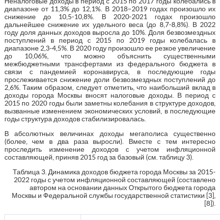
Неналоговые доходы в период с 2015 по 2017 годы колебались в
диапазоне от 11,3% до 12,1%. В 2018–2019 годах произошло их
снижение до 10,5-10,8%. В 2020-2021 годах произошло
дальнейшее снижение их удельного веса (до 8,7-8,8%). В 2022
году доля данных доходов выросла до 10%. Доля безвозмездных
поступлений в период с 2015 по 2019 годы колебалась в
диапазоне 2,3-4,5%. В 2020 году произошло ее резкое увеличение
до 10,06%, что можно объяснить существенными
межбюджетными трансфертами из федерального бюджета в
связи с пандемией коронавируса, в последующие годы
прослеживается снижение доли безвозмездных поступлений до
2,6%. Таким образом, следует отметить, что наибольший вклад в
доходы города Москвы вносят налоговые доходы. В период с
2015 по 2020 годы были заметны колебания в структуре доходов,
вызванные изменением экономических условий, в последующие
годы структура доходов стабилизировалась.
В абсолютных величинах доходы мегаполиса существенно
(более, чем в два раза выросли). Вместе с тем интересно
проследить изменение доходов с учетом инфляционной
составляющей, приняв 2015 год за базовый (см. таблицу 3).
Таблица 3. Динамика доходов бюджета города Москвы за 2015-
2022 годы с учетом инфляционной составляющей (составлено
автором на основании данных Открытого бюджета города
Москвы и Федеральной службы государственной статистики [3],
[8]).