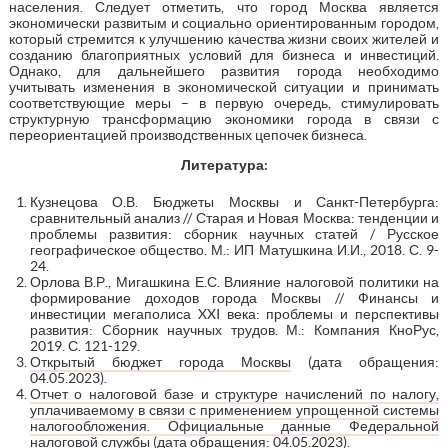
населения. Следует отметить, что город Москва является
экономически развитым и социально ориентированным городом,
который стремится к улучшению качества жизни своих жителей и
созданию благоприятных условий для бизнеса и инвестиций.
Однако, для дальнейшего развития города необходимо
учитывать изменения в экономической ситуации и принимать
соответствующие меры – в первую очередь, стимулировать
структурную трансформацию экономики города в связи с
переориентацией производственных цепочек бизнеса.
Литература:
Кузнецова О.В. Бюджеты Москвы и Санкт-Петербурга:
сравнительный анализ // Старая и Новая Москва: тенденции и
проблемы развития: сборник научных статей / Русское
географическое общество. М.: ИП Матушкина И.И., 2018. С. 9-
24.
Орлова В.Р., Мигашкина Е.С. Влияние налоговой политики на
формирование доходов города Москвы // Финансы и
инвестиции мегаполиса XXI века: проблемы и перспективы
развития: Cборник научных трудов. М.: Компания КноРус,
2019. С. 121-129.
Открытый бюджет города Москвы
(дата обращения:
04.05.2023).
Отчет о налоговой базе и структуре начислений по налогу,
уплачиваемому в связи с применением упрощенной системы
налогообложения. Официальные данные Федеральной
налоговой службы
(дата обращения: 04.05.2023).