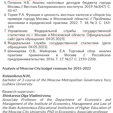
Починок Н.Б. Анализ налоговых доходов бюджета города
Москвы // Вестник Екатерининского института. 2019. №3(47). С.
43-47.
Тория Р.А. Функции и ценность местных налогов и сборов (на
примере города Москвы и Московской области) // Проблемы
экономики и юридической практики. 2022. Т. 18, №3. С. 143-
149.
Управление Федеральной службы государственной
статистики по г. Москве и Московской области. Официальный
сайт
(дата обращения: 04.05.2023).
Федеральная служба государственной статистики
(дата
обращения: 04.05.2023).
Шинкарева О.В., Майорова Е.А. Торговый сбор: анализ
практики применения в Москве // Российское
предпринимательство. 2016. Т. 17, №17. С. 2193-2206.
Analysis of Moscow City budget revenues for 2015-2022
Kolesnikova N.M.,
bachelor of 3 course of the Moscow Metropolitan Governance Yury
Luzhkov University
Research supervisor
:
Shinkareva Olga Vladimirovna,
Associate Professor of the Department of Economics and
Management of the Institute of Economics, Management and Law of
the State Autonomous Educational Institution of Higher Education of
the Moscow City University, PhD in Economics, Associate professor