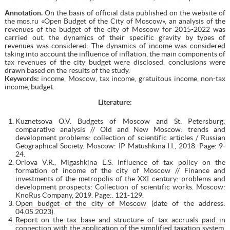
Аnnotation.
On the basis of official data published on the website of
the mos.ru «Open Budget of the City of Moscow», an analysis of the
revenues of the budget of the city of Moscow for 2015-2022 was
carried out, the dynamics of their specific gravity by types of
revenues was considered. The dynamics of income was considered
taking into account the influence of inflation, the main components of
tax revenues of the city budget were disclosed, conclusions were
drawn based on the results of the study.
Keywords:
income, Moscow, tax income, gratuitous income, non-tax
income, budget.
Literature
:
Kuznetsova O.V. Budgets of Moscow and St. Petersburg:
comparative analysis // Old and New Moscow: trends and
development problems: collection of scientific articles / Russian
Geographical Society. Moscow: IP Matushkina I.I., 2018. Page: 9-
24.
Orlova V.R., Migashkina E.S. Influence of tax policy on the
formation of income of the city of Moscow // Finance and
investments of the metropolis of the XXI century: problems and
development prospects: Collection of scientific works. Moscow:
KnoRus Company, 2019. Page:. 121-129.
Open budget of the city of Moscow
(date of the address:
04.05.2023).
Report on the tax base and structure of tax accruals paid in
connection with the application of the simplified taxation system.