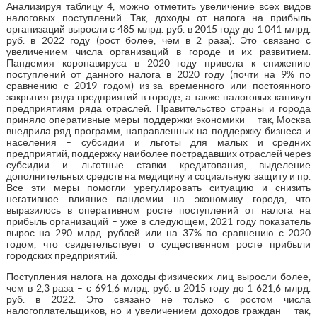
Анализируя таблицу 4, можно отметить увеличение всех видов
налоговых поступлений. Так, доходы от налога на прибыль
организаций выросли с 485 млрд. руб. в 2015 году до 1 041 млрд.
руб. в 2022 году (рост более, чем в 2 раза). Это связано с
увеличением числа организаций в городе и их развитием.
Пандемия коронавируса в 2020 году привела к снижению
поступлений от данного налога в 2020 году (почти на 9% по
сравнению с 2019 годом) из-за временного или постоянного
закрытия ряда предприятий в городе, а также налоговых каникул
предприятиям ряда отраслей. Правительство страны и города
приняло оперативные меры поддержки экономики – так, Москва
внедрила ряд программ, направленных на поддержку бизнеса и
населения – субсидии и льготы для малых и средних
предприятий, поддержку наиболее пострадавших отраслей через
субсидии и льготные ставки кредитования, выделение
дополнительных средств на медицину и социальную защиту и пр.
Все эти меры помогли урегулировать ситуацию и снизить
негативное влияние пандемии на экономику города, что
выразилось в оперативном росте поступлений от налога на
прибыль организаций – уже в следующем, 2021 году показатель
вырос на 290 млрд. рублей или на 37% по сравнению с 2020
годом, что свидетельствует о существенном росте прибыли
городских предприятий.
Поступления налога на доходы физических лиц выросли более,
чем в 2,3 раза – с 691,6 млрд. руб. в 2015 году до 1 621,6 млрд.
руб. в 2022. Это связано не только с ростом числа
налогоплательщиков, но и увеличением доходов граждан – так,