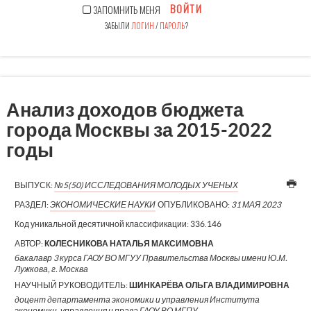
ВОЙТИ
ЗАПОМНИТЬ МЕНЯ
ЗАБЫЛИ
ЛОГИН
/
ПАРОЛЬ
?
Анализ доходов бюджета
города Москвы за 2015-2022
годы
ВЫПУСК:
№5(50) ИССЛЕДОВАНИЯ МОЛОДЫХ УЧЕНЫХ
РАЗДЕЛ:
ЭКОНОМИЧЕСКИЕ НАУКИ
ОПУБЛИКОВАНО:
31 МАЯ 2023
Код уникальной десятичной классификации:
336.146
АВТОР:
КОЛЕСНИКОВА НАТАЛЬЯ МАКСИМОВНА
бакалавр 3 курса ГАОУ ВО МГУУ Правительства Москвы имени Ю.М.
Лужкова, г. Москва
НАУЧНЫЙ РУКОВОДИТЕЛЬ:
ШИНКАРЁВА ОЛЬГА ВЛАДИМИРОВНА
доцент департамента экономики и управления Института
экономики, управления и права ГАОУ ВО МГПУ