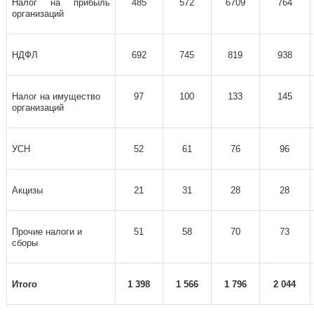
Налог на прибыль
485
572
6709
764
организаций
НДФЛ
692
745
819
938
Налог на имущество
97
100
133
145
организаций
УСН
52
61
76
96
Акцизы
21
31
28
28
Прочие налоги и
51
58
70
73
сборы
Итого
1 398
1 566
1 796
2 044