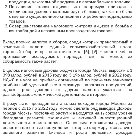
продукции, алкогольной продукции и автомобильном топливе.
Повышение ставок акцизов, что напрямую приводит к
увеличению доходов, которые идут в бюджет, так как не было
отмечено существенного снижения потребления подакцизных
товаров.
Совершенствование налогового контроля акцизов и борьба с
контрабандой и незаконным производством товаров.
Вклад прочих налогов и сборов, среди которых транспортный и
земельный налоги, единый сельскохозяйственный налог,
торговый сбор и др., достаточно мал [6], [9] – менее 5% на
протяжении исследуемого периода, тем не менее, их
собираемость также растет.
В целом, налоговые доходы бюджета города Москвы выросли с 1
398 млрд. рублей в 2015 году до 3 196 млрд. рублей в 2022 году.
НДФЛ и налог на прибыль организаций по-прежнему занимают
наибольший удельный вес в структуре налоговых поступлений,
однако, рост доходов от других налогов указывает на
разнообразие экономической деятельности в городе.
В результате проведенного анализа доходов города Москвы за
период с 2015 по 2022 годы можно сделать ряд выводов. Доходы
города Москвы постоянно растут и находятся на высоком уровне
благодаря развитой экономике и активной инвестиционной
деятельности в мегаполисе. Основным источником доходов
является налоговые поступления, которые формируются за счет
активного развития бизнеса и роста денежных доходов