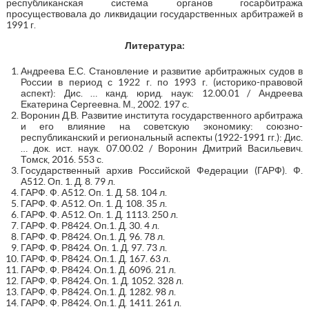
республиканская система органов госарбитража
просуществовала до ликвидации государственных арбитражей в
1991 г.
Литература:
Андреева Е.С. Становление и развитие арбитражных судов в
России в период с 1922 г. по 1993 г. (историко-правовой
аспект): Дис. … канд. юрид. наук: 12.00.01 / Андреева
Екатерина Сергеевна. М., 2002. 197 с.
Воронин Д.В. Развитие института государственного арбитража
и его влияние на советскую экономику: союзно-
республиканский и региональный аспекты (1922-1991 гг.): Дис.
… док. ист. наук. 07.00.02 / Воронин Дмитрий Васильевич.
Томск, 2016. 553 с.
Государственный архив Российской Федерации (ГАРФ). Ф.
А512. Оп. 1. Д. 8. 79 л.
ГАРФ. Ф. А512. Оп. 1. Д. 58. 104 л.
ГАРФ. Ф. А512. Оп. 1. Д. 108. 35 л.
ГАРФ. Ф. А512. Оп. 1. Д. 1113. 250 л.
ГАРФ. Ф. Р8424. Оп.1. Д. 30. 4 л.
ГАРФ. Ф. Р8424. Оп.1. Д. 96. 78 л.
ГАРФ. Ф. Р8424. Оп. 1. Д. 97. 73 л.
ГАРФ. Ф. Р8424. Оп.1. Д. 167. 63 л.
ГАРФ. Ф. Р8424. Оп.1. Д. 609б. 21 л.
ГАРФ. Ф. Р8424. Оп. 1. Д. 1052. 328 л.
ГАРФ. Ф. Р8424. Оп.1. Д. 1282. 98 л.
ГАРФ. Ф. Р8424. Оп.1. Д. 1411. 261 л.