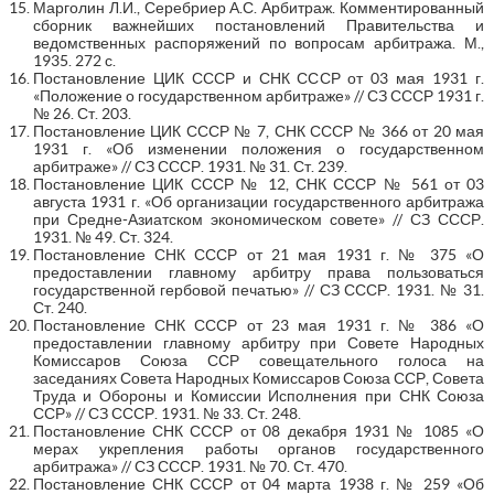
Марголин Л.И., Серебриер А.С. Арбитраж. Комментированный
сборник важнейших постановлений Правительства и
ведомственных распоряжений по вопросам арбитража. М.,
1935. 272 с.
Постановление ЦИК СССР и СНК СССР от 03 мая 1931 г.
«Положение о государственном арбитраже» // СЗ СССР 1931 г.
№ 26. Ст. 203.
Постановление ЦИК СССР № 7, СНК СССР № 366 от 20 мая
1931 г. «Об изменении положения о государственном
арбитраже» // СЗ СССР. 1931. № 31. Ст. 239.
Постановление ЦИК СССР № 12, СНК СССР № 561 от 03
августа 1931 г. «Об организации государственного арбитража
при Средне-Азиатском экономическом совете» // СЗ СССР.
1931. № 49. Ст. 324.
Постановление СНК СССР от 21 мая 1931 г. № 375 «О
предоставлении главному арбитру права пользоваться
государственной гербовой печатью» // СЗ СССР. 1931. № 31.
Ст. 240.
Постановление СНК СССР от 23 мая 1931 г. № 386 «О
предоставлении главному арбитру при Совете Народных
Комиссаров Союза ССР совещательного голоса на
заседаниях Совета Народных Комиссаров Союза ССР, Совета
Труда и Обороны и Комиссии Исполнения при СНК Союза
ССР» // СЗ СССР. 1931. № 33. Ст. 248.
Постановление СНК СССР от 08 декабря 1931 № 1085 «О
мерах укрепления работы органов государственного
арбитража» // СЗ СССР. 1931. № 70. Ст. 470.
Постановление СНК СССР от 04 марта 1938 г. № 259 «Об