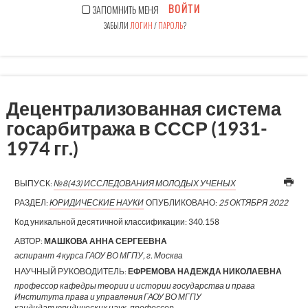
ВОЙТИ
ЗАПОМНИТЬ МЕНЯ
ЗАБЫЛИ
ЛОГИН
/
ПАРОЛЬ
?
Децентрализованная система
госарбитража в СССР (1931-
1974 гг.)
ВЫПУСК:
№8(43) ИССЛЕДОВАНИЯ МОЛОДЫХ УЧЕНЫХ
РАЗДЕЛ:
ЮРИДИЧЕСКИЕ НАУКИ
ОПУБЛИКОВАНО:
25 ОКТЯБРЯ 2022
Код уникальной десятичной классификации:
340.158
АВТОР:
МАШКОВА АННА СЕРГЕЕВНА
аспирант 4 курса ГАОУ ВО МГПУ, г. Москва
НАУЧНЫЙ РУКОВОДИТЕЛЬ:
ЕФРЕМОВА НАДЕЖДА НИКОЛАЕВНА
профессор кафедры теории и истории государства и права
Института права и управления ГАОУ ВО МГПУ
кандидат юридических наук, профессор