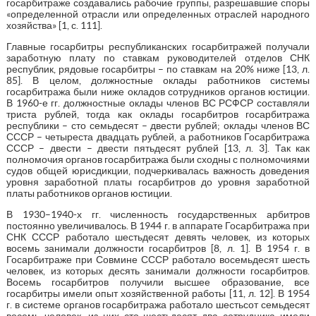
госарбитраже создавались рабочие группы, разрешавшие споры
«определенной отрасли или определенных отраслей народного
хозяйства» [1, с. 111].
Главные госарбитры республиканских госарбитражей получали
заработную плату по ставкам руководителей отделов СНК
республик, рядовые госарбитры – по ставкам на 20% ниже [13, л.
85]. В целом, должностные оклады работников системы
госарбитража были ниже окладов сотрудников органов юстиции.
В 1960-е гг. должностные оклады членов ВС РСФСР составляли
триста рублей, тогда как оклады госарбитров госарбитража
республики – сто семьдесят – двести рублей; оклады членов ВС
СССР – четыреста двадцать рублей, а работников Госарбитража
СССР – двести – двести пятьдесят рублей [13, л. 3]. Так как
полномочия органов госарбитража были сходны с полномочиями
судов общей юрисдикции, подчеркивалась важность доведения
уровня заработной платы госарбитров до уровня заработной
платы работников органов юстиции.
В 1930–1940-х гг. численность государственных арбитров
постоянно увеличивалось. В 1944 г. в аппарате Госарбитража при
СНК СССР работало шестьдесят девять человек, из которых
восемь занимали должности госарбитров [8, л. 1]. В 1954 г. в
Госарбитраже при Совмине СССР работало восемьдесят шесть
человек, из которых десять занимали должности госарбитров.
Восемь госарбитров получили высшее образование, все
госарбитры имели опыт хозяйственной работы [11, л. 12]. В 1954
г. в системе органов госарбитража работало шестьсот семьдесят
восемь человек, из них сто шестьдесят два сотрудника имели