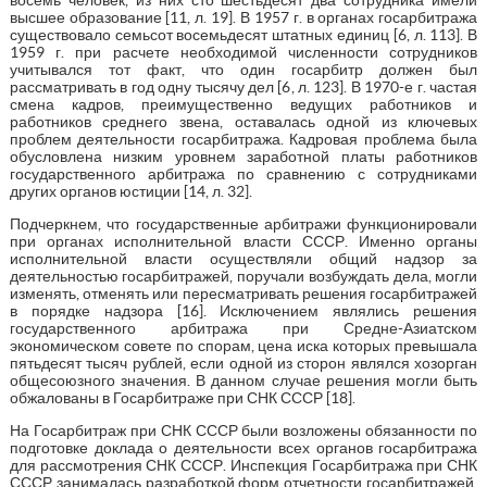
высшее образование [11, л. 19]. В 1957 г. в органах госарбитража
существовало семьсот восемьдесят штатных единиц [6, л. 113]. В
1959 г. при расчете необходимой численности сотрудников
учитывался тот факт, что один госарбитр должен был
рассматривать в год одну тысячу дел [6, л. 123]. В 1970-е г. частая
смена кадров, преимущественно ведущих работников и
работников среднего звена, оставалась одной из ключевых
проблем деятельности госарбитража. Кадровая проблема была
обусловлена низким уровнем заработной платы работников
государственного арбитража по сравнению с сотрудниками
других органов юстиции [14, л. 32].
Подчеркнем, что государственные арбитражи функционировали
при органах исполнительной власти СССР. Именно органы
исполнительной власти осуществляли общий надзор за
деятельностью госарбитражей, поручали возбуждать дела, могли
изменять, отменять или пересматривать решения госарбитражей
в порядке надзора [16]. Исключением являлись решения
государственного арбитража при Средне-Азиатском
экономическом совете по спорам, цена иска которых превышала
пятьдесят тысяч рублей, если одной из сторон являлся хозорган
общесоюзного значения. В данном случае решения могли быть
обжалованы в Госарбитраже при СНК СССР [18].
На Госарбитраж при СНК СССР были возложены обязанности по
подготовке доклада о деятельности всех органов госарбитража
для рассмотрения СНК СССР. Инспекция Госарбитража при СНК
СССР занималась разработкой форм отчетности госарбитражей,