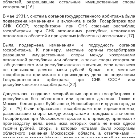
областей, разрешавшие остальные имущественные споры
хозорганов [16].
В мае 1931 г. система органов государственного арбитража была
подвержена изменениям и включила в себя: Госарбитраж при
СНК СССР; госарбитражи при СНК союзных республик;
госарбитражи при СНК автономных республик, исполкомах
автономных областей и при краевых (областных) исполкомах [17].
Была подвержена изменениям и подсудность органов
госарбитража. К примеру, местные органы госарбитража
разрешали имущественные споры между хозорганами
автономной республики или области, а также споры хозорганов
общесоюзного или республиканского значения, если цена иска
не превышала десяти тысяч рублей. Кроме того, местные
госарбитражи принимали к производству дела по поручениям
Государственного арбитража при СНК СССР или
республиканского госарбитража [22].
Допускалось создание межрайонных органов госарбитража в
республиках без областного или краевого деления. Также в
Москве, Ленинграде, Куйбышеве, Новосибирске и других городах
[3, л. 29] были образованы госарбитражи при горисполкомах,
разрешавшие споры между хозорганами городского значения.
Госарбитраж при Московском горсовете, к примеру, принимал к
производству дела, цена иска которых была не ниже одной
тысячи рублей; споры, в которых истцами были хозорганы
областного значения Московской области, а ответчиками –
организации города Москвы; дела на сумму от одной до десяти