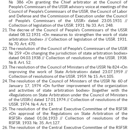
№ 386 «On granting the Chief arbitrator at the Council of
People's Commissars of the USSR advisory voice at meetings of the
Council of People's Commissars of the USSR, the Council of Labor
and Defense and the Commission of Execution under the Council
of People's Commissars of the USSR» dated 23.05.1931 //
Collection of legislation of the USSR. 1931. № 33. Art. 248.
The decree of the Council of People's Commissars of the USSR
dated 08.12.1931 «On measures to strengthen the work of state
arbitration bodies» // Collection of legislation of the USSR. 1931.
№ 70. Art. 470.
The resolution of the Council of People's Commissars of the USSR
№ 259 «On changing the jurisdiction of state arbitration bodies»
dated 04.03.1938 // Collection of resolutions of the USSR. 1938.
№ 8. Art. 52.
The resolution of the Council of Ministers of the USSR № 824 «On
improving the work of State Arbitration» dated 23.07.1959 //
Collection of resolutions of the USSR. 1959. № 15. Art.105.
The resolution of the Council of Ministers of the USSR № 60 of
January 17, 1974 «On further improvement of the organization
and activities of state arbitration bodies» (together with the
«Regulations on State Arbitration under the Council of Ministers
of the USSR») dated 17.01.1974 // Collection of resolutions of the
USSR. 1974. № 4. Art. 19.
The resolution of the Central Executive Committee of the RSFSR
«On approval of the Regulations on State Arbitration of the
RSFSR» dated 01.06.1933 // Collection of resolutions of the
RSFSR. 1933. №. 35. Art.127.
The resolution of the Central Executive Committee of the RSFSR