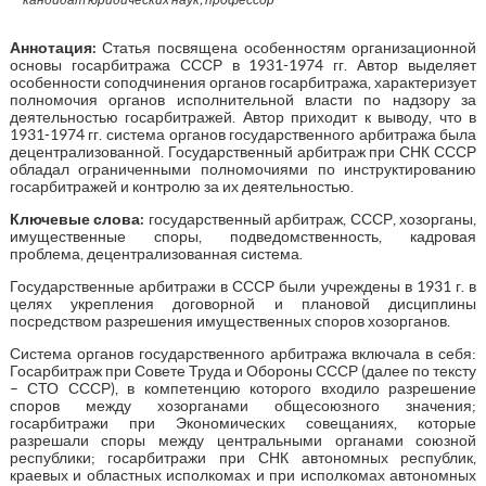
Аннотация:
Статья посвящена особенностям организационной
основы госарбитража СССР в 1931-1974 гг. Автор выделяет
особенности соподчинения органов госарбитража, характеризует
полномочия органов исполнительной власти по надзору за
деятельностью госарбитражей. Автор приходит к выводу, что в
1931-1974 гг. система органов государственного арбитража была
децентрализованной. Государственный арбитраж при СНК СССР
обладал ограниченными полномочиями по инструктированию
госарбитражей и контролю за их деятельностью.
Ключевые слова:
государственный арбитраж, СССР, хозорганы,
имущественные споры, подведомственность, кадровая
проблема, децентрализованная система.
Государственные арбитражи в СССР были учреждены в 1931 г. в
целях укрепления договорной и плановой дисциплины
посредством разрешения имущественных споров хозорганов.
Система органов государственного арбитража включала в себя:
Госарбитраж при Совете Труда и Обороны СССР (далее по тексту
– СТО СССР), в компетенцию которого входило разрешение
споров между хозорганами общесоюзного значения;
госарбитражи при Экономических совещаниях, которые
разрешали споры между центральными органами союзной
республики; госарбитражи при СНК автономных республик,
краевых и областных исполкомах и при исполкомах автономных