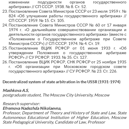
изменении подсудности органов государственного
арбитража» // СП СССР. 1938. № 8. Ст. 52.
Постановление Совета Министров СССР от 23 июля 1959 г. №
824 «Об улучшении работы государственного арбитража» //
СП СССР. 1959. № 15. Ст. 105.
Постановление Совета Министров СССР № 60 от 17 января
1974 г. «О дальнейшем совершенствовании организации и
деятельности органов государственного арбитража» (вместе с
«Положением о Государственном арбитраже при Совете
Министров СССР») // СП СССР. 1974. № 4. Ст. 19.
Постановление ВЦИК РСФСР от 01 июня 1933 г. «Об
утверждении Положения о государственном арбитраже
РСФСР» // СУ РСФСР. 1933. № 35. Ст. 127.
Постановление ВЦИК РСФСР, СНК РСФСР от 25 ноября 1935
г. «Об организации при Московском городском совете
государственного арбитража» // СУ РСФСР. № 23. Ст. 226.
Decentralized system of state arbitration in the USSR (1931-1974)
Mashkova A.S,
postgraduate student, The Moscow City University, Moscow
Research supervisor:
Efremova Nadezhda Nikolaevna,
Professor, Department of Theory and History of State and Law, State
Autonomous Educational Institution of Higher Education, Moscow
State Pedagogical University, Candidate of Law, Professor