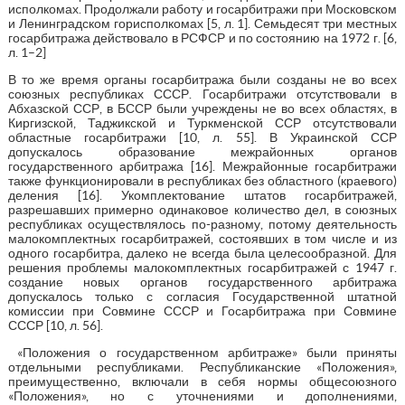
исполкомах. Продолжали работу и госарбитражи при Московском
и Ленинградском горисполкомах [5, л. 1]. Семьдесят три местных
госарбитража действовало в РСФСР и по состоянию на 1972 г. [6,
л. 1–2]
В то же время органы госарбитража были созданы не во всех
союзных республиках СССР. Госарбитражи отсутствовали в
Абхазской ССР, в БССР были учреждены не во всех областях, в
Киргизской, Таджикской и Туркменской ССР отсутствовали
областные госарбитражи [10, л. 55]. В Украинской ССР
допускалось образование межрайонных органов
государственного арбитража [16]. Межрайонные госарбитражи
также функционировали в республиках без областного (краевого)
деления [16]. Укомплектование штатов госарбитражей,
разрешавших примерно одинаковое количество дел, в союзных
республиках осуществлялось по-разному, потому деятельность
малокомплектных госарбитражей, состоявших в том числе и из
одного госарбитра, далеко не всегда была целесообразной. Для
решения проблемы малокомплектных госарбитражей с 1947 г.
создание новых органов государственного арбитража
допускалось только с согласия Государственной штатной
комиссии при Совмине СССР и Госарбитража при Совмине
СССР [10, л. 56].
«Положения о государственном арбитраже» были приняты
отдельными республиками. Республиканские «Положения»,
преимущественно, включали в себя нормы общесоюзного
«Положения», но с уточнениями и дополнениями,