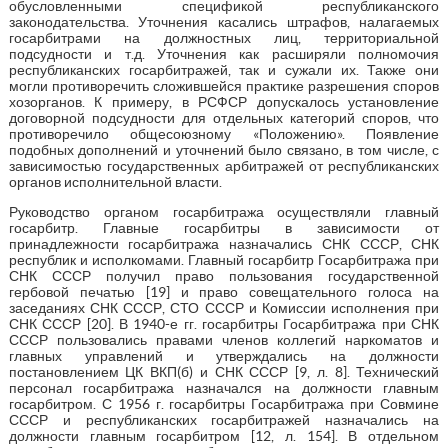
обусловленными спецификой республиканского
законодательства. Уточнения касались штрафов, налагаемых
госарбитрами на должностных лиц, территориальной
подсудности и т.д. Уточнения как расширяли полномочия
республиканских госарбитражей, так и сужали их. Также они
могли противоречить сложившейся практике разрешения споров
хозорганов. К примеру, в РСФСР допускалось установление
договорной подсудности для отдельных категорий споров, что
противоречило общесоюзному «Положению». Появление
подобных дополнений и уточнений было связано, в том числе, с
зависимостью государственных арбитражей от республиканских
органов исполнительной власти.
Руководство органом госарбитража осуществляли главный
госарбитр. Главные госарбитры в зависимости от
принадлежности госарбитража назначались СНК СССР, СНК
республик и исполкомами. Главный госарбитр Госарбитража при
СНК СССР получил право пользования государственной
гербовой печатью [19] и право совещательного голоса на
заседаниях СНК СССР, СТО СССР и Комиссии исполнения при
СНК СССР [20]. В 1940-е гг. госарбитры Госарбитража при СНК
СССР пользовались правами членов коллегий наркоматов и
главных управлений и утверждались на должности
постановлением ЦК ВКП(б) и СНК СССР [9, л. 8]. Технический
персонал госарбитража назначался на должности главным
госарбитром. С 1956 г. госарбитры Госарбитража при Совмине
СССР и республиканских госарбитражей назначались на
должности главным госарбитром [12, л. 154]. В отдельном