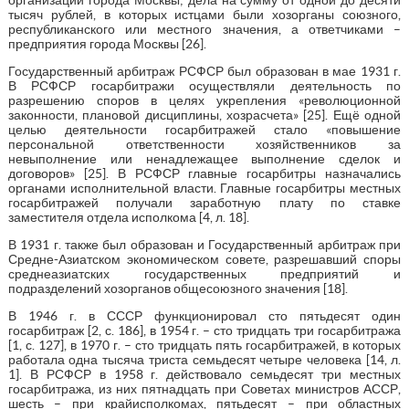
тысяч рублей, в которых истцами были хозорганы союзного,
республиканского или местного значения, а ответчиками –
предприятия города Москвы [26].
Государственный арбитраж РСФСР был образован в мае 1931 г.
В РСФСР госарбитражи осуществляли деятельность по
разрешению споров в целях укрепления «революционной
законности, плановой дисциплины, хозрасчета» [25]. Ещё одной
целью деятельности госарбитражей стало «повышение
персональной ответственности хозяйственников за
невыполнение или ненадлежащее выполнение сделок и
договоров» [25]. В РСФСР главные госарбитры назначались
органами исполнительной власти. Главные госарбитры местных
госарбитражей получали заработную плату по ставке
заместителя отдела исполкома [4, л. 18].
В 1931 г. также был образован и Государственный арбитраж при
Средне-Азиатском экономическом совете, разрешавший споры
среднеазиатских государственных предприятий и
подразделений хозорганов общесоюзного значения [18].
В 1946 г. в СССР функционировал сто пятьдесят один
госарбитраж [2, с. 186], в 1954 г. – сто тридцать три госарбитража
[1, с. 127], в 1970 г. – сто тридцать пять госарбитражей, в которых
работала одна тысяча триста семьдесят четыре человека [14, л.
1]. В РСФСР в 1958 г. действовало семьдесят три местных
госарбитража, из них пятнадцать при Советах министров АССР,
шесть – при крайисполкомах, пятьдесят – при областных