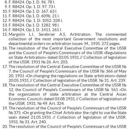
F. R8424. Op.1. D. 96. 78 l.
F. R8424. Op. 1. D. 97. 73 l.
F. R8424. Op.1. D. 167. 63 l.
F. R8424. Op.1. D. 609b. 21 l.
F. R8424. Op. 1. D. 1052. 328 l.
F. R8424. Op.1. D. 1282. 98 l.
F. R8424. Op.1. D. 1411. 261 l.
Margolin L.I., Serebrier A.S. Arbitration. The commented
collection of the most important Government resolutions and
departmental orders on arbitration issues. M., 1935. 272 pages.
The resolution of the Central Executive Committee of the USSR
and the Council of People's Commissars of the USSR «Regulations
on State Arbitration» dated 03.05.1931 // Collection of legislation
of the USSR. 1931 № 26. Art. 203.
The resolution of the Central Executive Committee of the USSR №
7, the Council of People's Commissars of the USSR № 366 of May
20, 1931 «On changing the regulations on State arbitration» dated
20.05.1931 // Collection of legislation of the USSR. № 31. Art. 239.
The resolution of the Central Executive Committee of the USSR №
12, the Council of People's Commissars of the USSR № 561 «On
the organization of state arbitration at the Central Asian
Economic Council» dated 03.08.1931 // Collection of legislation of
the USSR. 1931. № 49. Art. 324.
The resolution of the Council of People's Commissars of the USSR
№ 375 «On granting the Chief Arbitrator the right to use the State
seal» dated 21.05.1931 // Collection of legislation of the USSR.
1931. № 31. Art. 240.
The resolution of the Council of People's Commissars of the USSR