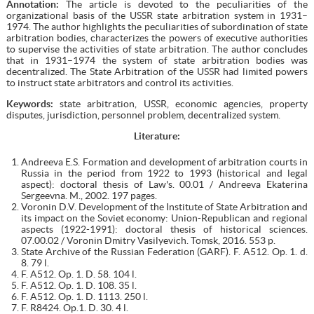
Annotation:
The article is devoted to the peculiarities of the
organizational basis of the USSR state arbitration system in 1931–
1974. The author highlights the peculiarities of subordination of state
arbitration bodies, characterizes the powers of executive authorities
to supervise the activities of state arbitration. The author concludes
that in 1931–1974 the system of state arbitration bodies was
decentralized. The State Arbitration of the USSR had limited powers
to instruct state arbitrators and control its activities.
Keywords:
state arbitration, USSR, economic agencies, property
disputes, jurisdiction, personnel problem, decentralized system.
Literature:
Andreeva E.S. Formation and development of arbitration courts in
Russia in the period from 1922 to 1993 (historical and legal
aspect): doctoral thesis of Law's. 00.01 / Andreeva Ekaterina
Sergeevna. M., 2002. 197 pages.
Voronin D.V. Development of the Institute of State Arbitration and
its impact on the Soviet economy: Union-Republican and regional
aspects (1922-1991): doctoral thesis of historical sciences.
07.00.02 / Voronin Dmitry Vasilyevich. Tomsk, 2016. 553 p.
State Archive of the Russian Federation (GARF). F. A512. Op. 1. d.
8. 79 l.
F. A512. Op. 1. D. 58. 104 l.
F. A512. Op. 1. D. 108. 35 l.
F. A512. Op. 1. D. 1113. 250 l.
F. R8424. Op.1. D. 30. 4 l.