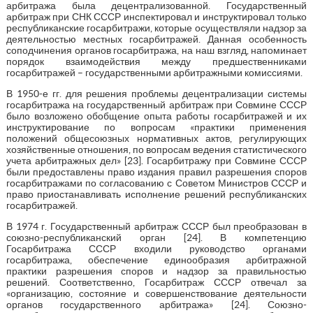
арбитража была децентрализованной. Государственный
арбитраж при СНК СССР инспектировал и инструктировал только
республиканские госарбитражи, которые осуществляли надзор за
деятельностью местных госарбитражей. Данная особенность
соподчинения органов госарбитража, на наш взгляд, напоминает
порядок взаимодействия между предшественниками
госарбитражей – государственными арбитражными комиссиями.
В 1950-е гг. для решения проблемы децентрализации системы
госарбитража на государственный арбитраж при Совмине СССР
было возложено обобщение опыта работы госарбитражей и их
инструктирование по вопросам «практики применения
положений общесоюзных нормативных актов, регулирующих
хозяйственные отношения, по вопросам ведения статистического
учета арбитражных дел» [23]. Госарбитражу при Совмине СССР
были предоставлены право издания правил разрешения споров
госарбитражами по согласованию с Советом Министров СССР и
право приостанавливать исполнение решений республиканских
госарбитражей.
В 1974 г. Государственный арбитраж СССР был преобразован в
союзно-республиканский орган [24]. В компетенцию
Госарбитража СССР входили руководство органами
госарбитража, обеспечение единообразия арбитражной
практики разрешения споров и надзор за правильностью
решений. Соответственно, Госарбитраж СССР отвечал за
«организацию, состояние и совершенствование деятельности
органов государственного арбитража» [24]. Союзно-