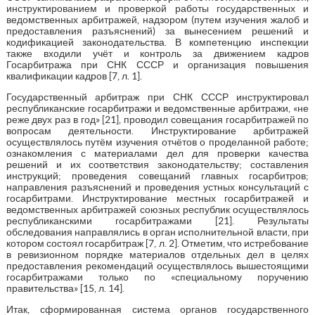
инструктированием и проверкой работы государственных и
ведомственных арбитражей, надзором (путем изучения жалоб и
предоставления разъяснений) за вынесением решений и
кодификацией законодательства. В компетенцию инспекции
также входили учёт и контроль за движением кадров
Госарбитража при СНК СССР и организация повышения
квалификации кадров [7, л. 1].
Государственный арбитраж при СНК СССР инструктировал
республиканские госарбитражи и ведомственные арбитражи, «не
реже двух раз в год» [21], проводил совещания госарбитражей по
вопросам деятельности. Инструктирование арбитражей
осуществлялось путём изучения отчётов о проделанной работе;
ознакомления с материалами дел для проверки качества
решений и их соответствия законодательству; составления
инструкций; проведения совещаний главных госарбитров;
направления разъяснений и проведения устных консультаций с
госарбитрами. Инструктирование местных госарбитражей и
ведомственных арбитражей союзных республик осуществлялось
республиканскими госарбитражами [21]. Результаты
обследования направлялись в орган исполнительной власти, при
котором состоял госарбитраж [7, л. 2]. Отметим, что истребование
в ревизионном порядке материалов отдельных дел в целях
предоставления рекомендаций осуществлялось вышестоящими
госарбитражами только по «специальному поручению
правительства» [15, л. 14].
Итак, сформированная система органов государственного