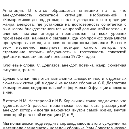
Аннотация. В статье обращается внимание на то, что
анекдотичность сюжетной ситуации, изображенной в
«Компромиссе двенадцатом», вполне укладывается в традиции
жанра анекдота, где установка на достоверность сочетается с
вымыслом. Анекдот становится жанровой доминантой новеллы, и
влияние поэтики анекдота проявляется на всех уровнях
произведения, начиная с заглавия, где компромисс журналиста
пронумеровывается, и кончая неожиданным финалам. Во всем
этом явственно выступает позиция самого автора, его
стремление вскрыть абсурдность и гротескность советской
действительности второй половины 1970-х годов.
Ключевые слова: С. Довлатов, анекдот, поэтика, жанр, сюжетная
ситуация, гротеск.
Целью статьи является выявление анекдотичности отдельных
сюжетных ситуаций в одной из новелл сборника С.Д. Довлатова
«Компромисс», содержательной и формальной функции анекдота
в ней.
В статье Н.М. Нестеровой и Н.В. Корюкиной точно подмечено, что
«довлатовский рассказ практически всегда есть развернутый
анекдот, который всегда находится внутри самой жизни, внутри
некоторой реальной ситуации» [2, с. 9].
Мы попытаемся подтвердить справедливость этого суждения на
материале двенадцатой новеллы сборника (сам Довлатов назвал