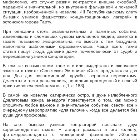
мифологию, что служит резким контрастом внешне скорбной,
парадной и значительной, но внутренне фальшивой и показной
ситуации, изображенной в новелле: «III Республиканскому слету
бывших узников фашистских концентрационных лагерей» в
эстонском городе Тарту.
При описании столь знаменательных и памятных событий,
изменивших и сломавших судьбы миллионов людей, заметка в
газете повышено эмоциональна, но вместе с тем бездушна,
наполнена шаблонными фразами-клише. Чаще всего такие
статьи пишут люди, далекие даже по-человечески от судеб и
переживаний узников концлагерей.
В том же возвышенном тоне и стиле выдержано и окончание
заметки в газете «Советская Эстония»: «Слет продолжался два
дня. Два дня воспоминаний, дружбы, верности пережитому.
Делегаты и гости разъехались, пополнив драгоценный и вечный
архив человеческой памяти…» [1, с. 183].
В самой же новелле сатирически остро, в духе излюбленного
Довлатовым жанра анекдота повествуется о том, как можно
опошлить любое важное и значительное событие, свести все к
очередному мероприятию «для галочки», когда все делается без
души, для проформы.
На слет бывших узников концлагерей посылают двух
корреспондентов газеты – автора рассказа и его коллегу,
фотокорреспондента с «говорящей фамилией» Жбанков
(которая, конечно же, ассоциируется в сознании читателя со