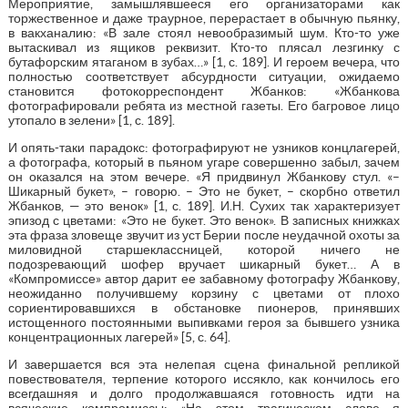
Мероприятие, замышлявшееся его организаторами как
торжественное и даже траурное, перерастает в обычную пьянку,
в вакханалию: «В зале стоял невообразимый шум. Кто-то уже
вытаскивал из ящиков реквизит. Кто-то плясал лезгинку с
бутафорским ятаганом в зубах…» [1, с. 189]. И героем вечера, что
полностью соответствует абсурдности ситуации, ожидаемо
становится фотокорреспондент Жбанков: «Жбанкова
фотографировали ребята из местной газеты. Его багровое лицо
утопало в зелени» [1, с. 189].
И опять-таки парадокс: фотографируют не узников концлагерей,
а фотографа, который в пьяном угаре совершенно забыл, зачем
он оказался на этом вечере. «Я придвинул Жбанкову стул. «–
Шикарный букет», – говорю. – Это не букет, – скорбно ответил
Жбанков, — это венок» [1, с. 189]. И.Н. Сухих так характеризует
эпизод с цветами: «Это не букет. Это венок». В записных книжках
эта фраза зловеще звучит из уст Берии после неудачной охоты за
миловидной старшеклассницей, которой ничего не
подозревающий шофер вручает шикарный букет… А в
«Компромиссе» автор дарит ее забавному фотографу Жбанкову,
неожиданно получившему корзину с цветами от плохо
сориентировавшихся в обстановке пионеров, принявших
истощенного постоянными выпивками героя за бывшего узника
концентрационных лагерей» [5, с. 64].
И завершается вся эта нелепая сцена финальной репликой
повествователя, терпение которого иссякло, как кончилось его
всегдашняя и долго продолжавшаяся готовность идти на
всяческие компромиссы: «На этом трагическом слове я