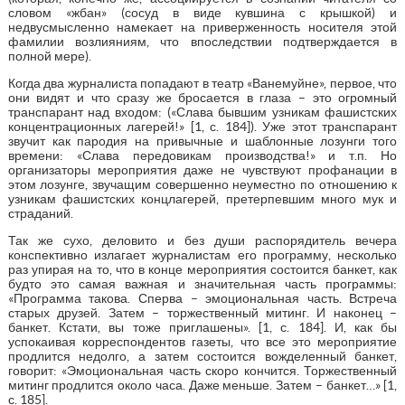
словом «жбан» (сосуд в виде кувшина с крышкой) и
недвусмысленно намекает на приверженность носителя этой
фамилии возлияниям, что впоследствии подтверждается в
полной мере).
Когда два журналиста попадают в театр «Ванемуйне», первое, что
они видят и что сразу же бросается в глаза – это огромный
транспарант над входом: («Слава бывшим узникам фашистских
концентрационных лагерей!» [1, с. 184]). Уже этот транспарант
звучит как пародия на привычные и шаблонные лозунги того
времени: «Слава передовикам производства!» и т.п. Но
организаторы мероприятия даже не чувствуют профанации в
этом лозунге, звучащим совершенно неуместно по отношению к
узникам фашистских концлагерей, претерпевшим много мук и
страданий.
Так же сухо, деловито и без души распорядитель вечера
конспективно излагает журналистам его программу, несколько
раз упирая на то, что в конце мероприятия состоится банкет, как
будто это самая важная и значительная часть программы:
«Программа такова. Сперва – эмоциональная часть. Встреча
старых друзей. Затем – торжественный митинг. И наконец –
банкет. Кстати, вы тоже приглашены». [1, с. 184]. И, как бы
успокаивая корреспондентов газеты, что все это мероприятие
продлится недолго, а затем состоится вожделенный банкет,
говорит: «Эмоциональная часть скоро кончится. Торжественный
митинг продлится около часа. Даже меньше. Затем – банкет…» [1,
с. 185].