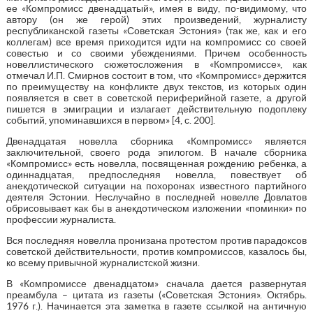
ее «Компромисс двенадцатый», имея в виду, по-видимому, что
автору (он же герой) этих произведений, журналисту
республиканской газеты «Советская Эстония» (так же, как и его
коллегам) все время приходится идти на компромисс со своей
совестью и со своими убеждениями. Причем особенность
новеллистического сюжетосложения в «Компромиссе», как
отмечал И.П. Смирнов состоит в том, что «Компромисс» держится
по преимуществу на конфликте двух текстов, из которых один
появляется в свет в советской периферийной газете, а другой
пишется в эмиграции и излагает действительную подоплеку
событий, упоминавшихся в первом» [4, с. 200].
Двенадцатая новелла сборника «Компромисс» является
заключительной, своего рода эпилогом. В начале сборника
«Компромисс» есть новелла, посвященная рождению ребенка, а
одиннадцатая, предпоследняя новелла, повествует об
анекдотической ситуации на похоронах известного партийного
деятеля Эстонии. Неслучайно в последней новелле Довлатов
обрисовывает как бы в анекдотическом изложении «поминки» по
профессии журналиста.
Вся последняя новелла пронизана протестом против парадоксов
советской действительности, против компромиссов, казалось бы,
ко всему привычной журналистской жизни.
В «Компромиссе двенадцатом» сначала дается развернутая
преамбула – цитата из газеты («Советская Эстония». Октябрь.
1976 г.). Начинается эта заметка в газете ссылкой на античную