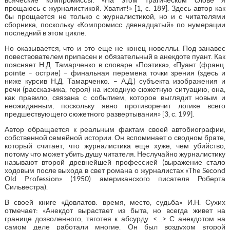
прощаюсь с журналистикой. Хватит!» [1, с. 189]. Здесь автор как
бы прощается не только с журналистикой, но и с читателями
сборника, поскольку «Компромисс двенадцатый» по нумерации
последний в этом цикле.
Но оказывается, что и это еще не конец новеллы. Под занавес
повествователем припасен и обязательный в анекдоте пуант. Как
поясняет Н.Д. Тамарченко в словаре «Поэтика», «Пуант (франц.
pointe – острие) – финальная перемена точки зрения (здесь и
ниже курсив Н.Д. Тамарченко. – А.Д.) субъекта изображения и
речи (рассказчика, героя) на исходную сюжетную ситуацию; она,
как правило, связана с событием, которое выглядит новым и
неожиданным, поскольку явно противоречит логике всего
предшествующего сюжетного развертывания» [3, с. 199].
Автор обращается к реальным фактам своей автобиографии,
собственной семейной истории. Он вспоминает о сводном брате,
который считает, что журналистика еще хуже, чем убийство,
потому что может убить душу читателя. Неслучайно журналистику
называют второй древнейшей профессией (выражение стало
ходовым после выхода в свет романа о журналистах «The Second
Old Profession» (1950) американского писателя Роберта
Сильвестра).
В своей книге «Довлатов: время, место, судьба» И.Н. Сухих
отмечает: «Анекдот вырастает из быта, но всегда живет на
границе дозволенного, тяготея к абсурду. <…> С анекдотом на
самом деле работали многие. Он был воздухом второй