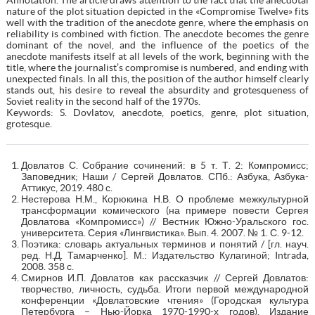
nature of the plot situation depicted in the «Compromise Twelve» fits
well with the tradition of the anecdote genre, where the emphasis on
reliability is combined with fiction. The anecdote becomes the genre
dominant of the novel, and the influence of the poetics of the
anecdote manifests itself at all levels of the work, beginning with the
title, where the journalist’s compromise is numbered, and ending with
unexpected finals. In all this, the position of the author himself clearly
stands out, his desire to reveal the absurdity and grotesqueness of
Soviet reality in the second half of the 1970s.
Keywords: S. Dovlatov, anecdote, poetics, genre, plot situation,
grotesque.
Довлатов С. Собрание сочинений: в 5 т. Т. 2: Компромисс;
Заповедник; Наши / Сергей Довлатов. СПб.: Азбука, Азбука-
Аттикус, 2019. 480 с.
Нестерова Н.М., Корюкина Н.В. О проблеме межкультурной
трансформации комического (на примере повести Сергея
Довлатова «Компромисс») // Вестник Южно-Уральского гос.
университета. Серия «Лингвистика». Вып. 4. 2007. № 1. С. 9-12.
Поэтика: словарь актуальных терминов и понятий / [гл. науч.
ред. Н.Д. Тамарченко]. М.: Издательство Кулагиной; Intrada,
2008. 358 с.
Смирнов И.П. Довлатов как рассказчик // Сергей Довлатов:
творчество, личность, судьба. Итоги первой международной
конференции «Довлатовские чтения» (Городская культура
Петербурга – Нью-Йорка 1970-1990-х годов). Издание