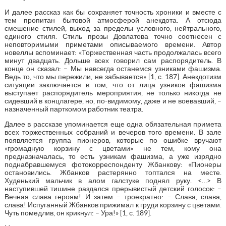
И далее рассказ как бы сохраняет точность хроники и вместе с
тем пропитан бытовой атмосферой анекдота. А отсюда
смешение стилей, выход за пределы условного, нейтрального,
единого стиля. Стиль прозы Довлатова точно соотнесен с
неповторимыми приметами описываемого времени. Автор
новеллы вспоминает: «Торжественная часть продолжалась всего
минут двадцать. Дольше всех говорил сам распорядитель. В
конце он сказал: – Мы навсегда останемся узниками фашизма.
Ведь то, что мы пережили, не забывается» [1, с. 187]. Анекдотизм
ситуации заключается в том, что от лица узников фашизма
выступает распорядитель мероприятия, не только никогда не
сидевший в концлагере, но, по-видимому, даже и не воевавший, –
назначенный парткомом работник театра.
Далее в рассказе упоминается еще одна обязательная примета
всех торжественных собраний и вечеров того времени. В зале
появляется группа пионеров, которые по ошибке вручают
«громадную корзину с цветами» не тем, кому она
предназначалась, то есть узникам фашизма, а уже изрядно
поднабравшемуся фотокорреспонденту Жбанкову: «Пионеры
остановились. Жбанков растерянно топтался на месте.
Худенький мальчик в алом галстуке поднял руку. <…> В
наступившей тишине раздался прерывистый детский голосок: –
Вечная слава героям! И затем – троекратно: – Слава, слава,
слава! Испуганный Жбанков прижимал к груди корзину с цветами.
Чуть помедлив, он крикнул: – Ура!» [1, с. 189].