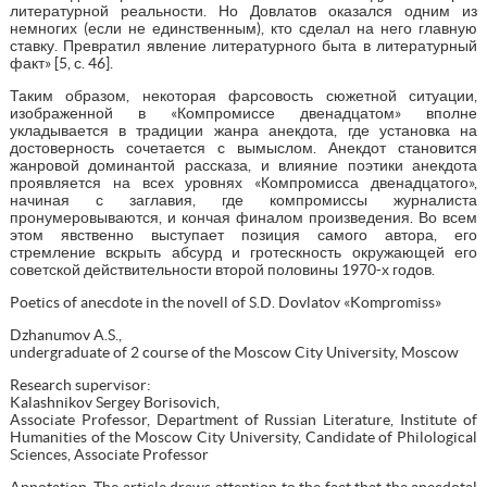
литературной реальности. Но Довлатов оказался одним из
немногих (если не единственным), кто сделал на него главную
ставку. Превратил явление литературного быта в литературный
факт» [5, с. 46].
Таким образом, некоторая фарсовость сюжетной ситуации,
изображенной в «Компромиссе двенадцатом» вполне
укладывается в традиции жанра анекдота, где установка на
достоверность сочетается с вымыслом. Анекдот становится
жанровой доминантой рассказа, и влияние поэтики анекдота
проявляется на всех уровнях «Компромисса двенадцатого»,
начиная с заглавия, где компромиссы журналиста
пронумеровываются, и кончая финалом произведения. Во всем
этом явственно выступает позиция самого автора, его
стремление вскрыть абсурд и гротескность окружающей его
советской действительности второй половины 1970-х годов.
Poetics of anecdote in the novell of S.D. Dovlatov «Kompromiss»
Dzhanumov A.S.,
undergraduate of 2 course of the Moscow City University, Moscow
Research supervisor:
Kalashnikov Sergey Borisovich,
Associate Professor, Department of Russian Literature, Institute of
Humanities of the Moscow City University, Candidate of Philological
Sciences, Associate Professor
Annotation. The article draws attention to the fact that the anecdotal