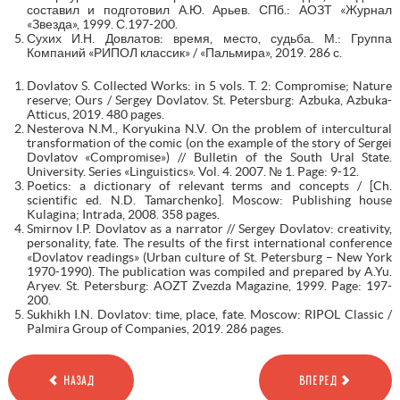
составил и подготовил А.Ю. Арьев. СПб.: АОЗТ «Журнал
«Звезда», 1999. С.197-200.
Сухих И.Н. Довлатов: время, место, судьба. М.: Группа
Компаний «РИПОЛ классик» / «Пальмира», 2019. 286 с.
Dovlatov S. Collected Works: in 5 vols. T. 2: Compromise; Nature
reserve; Ours / Sergey Dovlatov. St. Petersburg: Azbuka, Azbuka-
Atticus, 2019. 480 pages.
Nesterova N.M., Koryukina N.V. On the problem of intercultural
transformation of the comic (on the example of the story of Sergei
Dovlatov «Compromise») // Bulletin of the South Ural State.
University. Series «Linguistics». Vol. 4. 2007. № 1. Page: 9-12.
Poetics: a dictionary of relevant terms and concepts / [Ch.
scientific ed. N.D. Tamarchenko]. Moscow: Publishing house
Kulagina; Intrada, 2008. 358 pages.
Smirnov I.P. Dovlatov as a narrator // Sergey Dovlatov: creativity,
personality, fate. The results of the first international conference
«Dovlatov readings» (Urban culture of St. Petersburg – New York
1970-1990). The publication was compiled and prepared by A.Yu.
Aryev. St. Petersburg: AOZT Zvezda Magazine, 1999. Page: 197-
200.
Sukhikh I.N. Dovlatov: time, place, fate. Moscow: RIPOL Classic /
Palmira Group of Companies, 2019. 286 pages.
НАЗАД
ВПЕРЕД