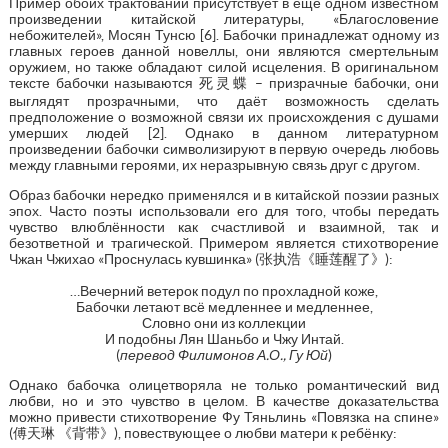
Пример обоих трактований присутствует в ещё одном известном
произведении китайской литературы, «Благословение
небожителей», Мосян Тунсю [6]. Бабочки принадлежат одному из
главных героев данной новеллы, они являются смертельным
оружием, но также обладают силой исцеления. В оригинальном
тексте бабочки называются 死灵蝶 – призрачные бабочки, они
выглядят прозрачными, что даёт возможность сделать
предположение о возможной связи их происхождения с душами
умерших людей [2]. Однако в данном литературном
произведении бабочки символизируют в первую очередь любовь
между главными героями, их неразрывную связь друг с другом.
Образ бабочки нередко применялся и в китайской поэзии разных
эпох. Часто поэты использовали его для того, чтобы передать
чувство влюблённости как счастливой и взаимной, так и
безответной и трагической. Примером является стихотворение
Чжан Чжихао «Проснулась кувшинка» (张执浩《睡莲醒了》):
…Вечерний ветерок подул по прохладной коже,
Бабочки летают всё медленнее и медленнее,
Словно они из коллекции
И подобны Лян Шаньбо и Чжу Интай.
(
перевод Филимонов А.О., Гу Юй
)
Однако бабочка олицетворяла не только романтический вид
любви, но и это чувство в целом. В качестве доказательства
можно привести стихотворение Фу Тяньлинь «Повязка на спине»
(傅天琳 《背带》), повествующее о любви матери к ребёнку: