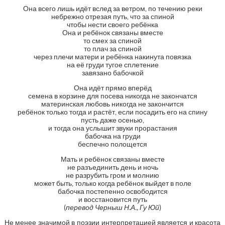
Она всего лишь идёт вслед за ветром, по течению реки
небрежно отрезая путь, что за спиной
чтобы нести своего ребёнка
Она и ребёнок связаны вместе
то смех за спиной
то плач за спиной
через плечи матери и ребёнка накинута повязка
на её груди тугое сплетение
завязано бабочкой
Она идёт прямо вперёд
семена в корзине для посева никогда не закончатся
материнская любовь никогда не закончится
ребёнок только тогда и растёт, если посадить его на спину
пусть даже осенью,
и тогда она услышит звуки прорастания
бабочка на груди
беспечно полощется
Мать и ребёнок связаны вместе
не разъединить день и ночь
не разрубить гром и молнию
может быть, только когда ребёнок выйдет в поле
бабочка постепенно освободится
и восстановится путь
(
перевод Черныш Н.А., Гу Юй
)
Не менее значимой в поэзии интерпретацией является и красота