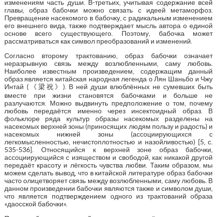
изменениям часть души. В-третьих, учитывая содержание всей
главы, образ бабочки можно связать с идеей метаморфоз.
Превращение насекомого в бабочку, с радикальным изменением
его внешнего вида, также подтверждает мысль автора о единой
основе всего существующего. Поэтому, бабочка может
рассматриваться как символ преобразований и изменений.
Согласно второму трактованию, образ бабочки означает
неразрывную связь между возлюбленными, саму любовь.
Наиболее известным произведением, содержащим данный
образ является китайская народная легенда о Лян Шаньбо и Чжу
Интай (《梁祝》). В ней души влюблённых не сумевших быть
вместе при жизни становятся бабочками и больше не
разлучаются. Можно выдвинуть предположение о том, почему
любовь передаётся именно через инсектоидный образ. В
фольклоре ряда культур образы насекомых разделены на
насекомых верхней зоны (приносящих людям пользу и радость) и
насекомых нижней зоны (ассоциирующихся с
легкомысленностью, нечистоплотностью и назойливостью) [5, с.
535-536]. Относящийся к верхней зоне образ бабочки,
ассоциирующийся с изяществом и свободой, как никакой другой
передаёт красоту и лёгкость чувства любви. Таким образом, мы
можем сделать вывод, что в китайской литературе образ бабочки
часто олицетворяет связь между возлюбленными, саму любовь. В
данном произведении бабочки являются также и символом души,
что является подтверждением одного из трактований образа
«даосской бабочки».