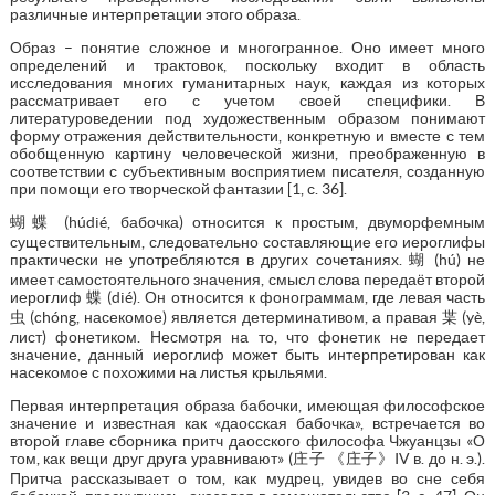
различные интерпретации этого образа.
Образ – понятие сложное и многогранное. Оно имеет много
определений и трактовок, поскольку входит в область
исследования многих гуманитарных наук, каждая из которых
рассматривает его с учетом своей специфики. В
литературоведении под художественным образом понимают
форму отражения действительности, конкретную и вместе с тем
обобщенную картину человеческой жизни, преображенную в
соответствии с субъективным восприятием писателя, созданную
при помощи его творческой фантазии [1, с. 36].
蝴蝶 (húdié, бабочка) относится к простым, двуморфемным
существительным, следовательно составляющие его иероглифы
практически не употребляются в других сочетаниях. 蝴 (hú) не
имеет самостоятельного значения, смысл слова передаёт второй
иероглиф 蝶 (dié). Он относится к фонограммам, где левая часть
虫 (chóng, насекомое) является детерминативом, а правая 枼 (yè,
лист) фонетиком. Несмотря на то, что фонетик не передает
значение, данный иероглиф может быть интерпретирован как
насекомое с похожими на листья крыльями.
Первая интерпретация образа бабочки, имеющая философское
значение и известная как «даосская бабочка», встречается во
второй главе сборника притч даосского философа Чжуанцзы «О
том, как вещи друг друга уравнивают» (庄子 《庄子》IV в. до н. э.).
Притча рассказывает о том, как мудрец, увидев во сне себя