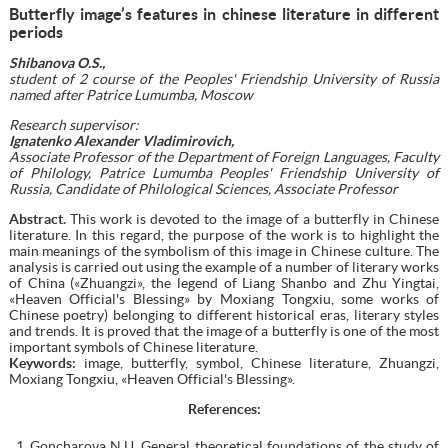
Butterfly image’s features in chinese literature in different
periods
Shibanova O.S.,
student of 2 course of the Peoples' Friendship University of Russia
named after Patrice Lumumba, Moscow
Research supervisor:
Ignatenko Alexander Vladimirovich,
Associate Professor of the Department of Foreign Languages, Faculty
of Philology, Patrice Lumumba Peoples' Friendship University of
Russia, Candidate of Philological Sciences, Associate Professor
Abstract.
This work is devoted to the image of a butterfly in Chinese
literature. In this regard, the purpose of the work is to highlight the
main meanings of the symbolism of this image in Chinese culture. The
analysis is carried out using the example of a number of literary works
of China («Zhuangzi», the legend of Liang Shanbo and Zhu Yingtai,
«Heaven Official's Blessing» by Moxiang Tongxiu, some works of
Chinese poetry) belonging to different historical eras, literary styles
and trends. It is proved that the image of a butterfly is one of the most
important symbols of Chinese literature.
Keywords:
image, butterfly, symbol, Chinese literature, Zhuangzi,
Moxiang Tongxiu, «Heaven Official's Blessing».
References:
Goncharova N.U. General theoretical foundations of the study of