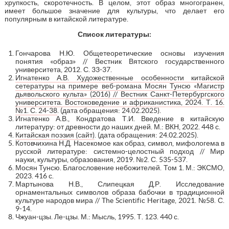
хрупкость, скоротечность. В целом, этот образ многогранен,
имеет большое значение для культуры, что делает его
популярным в китайской литературе.
Список литературы:
Гончарова Н.Ю. Общетеоретические основы изучения
понятия «образ» // Вестник Вятского государственного
университета, 2012. С. 33-37.
Игнатенко А.В. Художественные особенности китайской
сетературы на примере веб-романа Мосян Тунсю «Магистр
дьявольского культа» (2016) // Вестник Санкт-Петербургского
университета. Востоковедение и африканистика, 2024. Т. 16.
№1. С. 24-38
. (дата обращения: 24.02.2025).
Игнатенко А.В., Кондратова Т.И. Введение в китайскую
литературу: от древности до наших дней. М.: ВКН, 2022. 448 с.
Китайская поэзия (сайт)
. (дата обращения: 24.02.2025).
Котовчихина Н.Д. Насекомое как образ, символ, мифологема в
русской литературе: системно-целостный подход // Мир
науки, культуры, образования, 2019. №2. С. 535-537.
Мосян Тунсю. Благословение небожителей. Том 1. М.: ЭКСМО,
2023. 416 с.
Мартынова Н.В., Слипецкая Д.Р. Исследование
орнаментальных символов образа бабочки в традиционной
культуре народов мира // The Scientific Heritage, 2021. №58. С.
9-14.
Чжуан-цзы. Ле-цзы. М.: Мысль, 1995. Т. 123. 440 с.