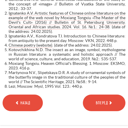
the concept of «image» // Bulletin of Vyatka State University,
2012.: 33-37.
Ignatenko A.V. Artistic features of Chinese online literature on the
example of the web novel by Moxiang Tongxiu «The Master of the
Devil's Cult» (2016) // Bulletin of St. Petersburg University.
Oriental and African studies. 2024. Vol. 16. №1.: 24-38
. (date of
the address: 24.02.2025).
Ignatenko A.V., Kondratova T.I. Introduction to Chinese literature:
from antiquity to the present day. Moscow: VKN, 2022. 448 p.
Chinese poetry (website)
. (date of the address: 24.02.2025).
Kotovchikhina N.D. The insect as an image, symbol, mythologeme
in Russian literature: a systematic and holistic approach // The
world of science, culture, and education, 2019. №2.: 535-537.
Moxiang Tongxiu. Heaven Official's Blessing. 1. Moscow: EKSMO,
2023. 416 p.
Martynova N.V., Slipetskaya D.R. A study of ornamental symbols of
the butterfly image in the traditional culture of the peoples of the
world // The Scientific Heritage, 2021. №58.: 9-14.
Lezi, Moscow: Mysl, 1995 Vol. 123.: 440 p.
НАЗАД
ВПЕРЕД