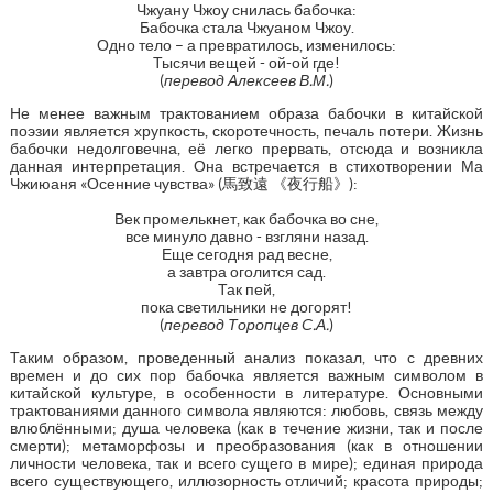
Чжуану Чжоу снилась бабочка:
Бабочка стала Чжуаном Чжоу.
Одно тело – а превратилось, изменилось:
Тысячи вещей - ой-ой где!
(
перевод
Алексеев В.М.
)
Не менее важным трактованием образа бабочки в китайской
поэзии является хрупкость, скоротечность, печаль потери. Жизнь
бабочки недолговечна, её легко прервать, отсюда и возникла
данная интерпретация. Она встречается в стихотворении Ма
Чжиюаня «Осенние чувства» (馬致遠 《夜行船》):
Век промелькнет, как бабочка во сне,
все минуло давно - взгляни назад.
Еще сегодня рад весне,
а завтра оголится сад.
Так пей,
пока светильники не догорят!
(
перевод Торопцев С.А.
)
Таким образом, проведенный анализ показал, что с древних
времен и до сих пор бабочка является важным символом в
китайской культуре, в особенности в литературе. Основными
трактованиями данного символа являются: любовь, связь между
влюблёнными; душа человека (как в течение жизни, так и после
смерти); метаморфозы и преобразования (как в отношении
личности человека, так и всего сущего в мире); единая природа
всего существующего, иллюзорность отличий; красота природы;