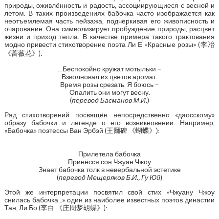
природы, оживлённость и радость, ассоциирующиеся с весной и
летом. В таких произведениях бабочка часто изображается как
неотъемлемая часть пейзажа, подчеркивая его живописность и
очарование. Она символизирует пробуждение природы, расцвет
жизни и приход тепла. В качестве примера такого трактования
модно привести стихотворение поэта Ли Е «Красные розы» (李冶
《蔷薇花》):
…Беспокойно кружат мотыльки –
Взволновал их цветов аромат.
Время розы срезать. Я боюсь –
Опалить они могут весну.
(
перевод Басманов М.И.
)
Ряд стихотворений посвящён непосредственно «даосскому»
образу бабочки и легенде о его возникновении. Например,
«Бабочка» поэтессы Ван Эрбэй (王爾碑 《蝴蝶》):
Прилетела бабочка
Принёсся сон Чжуан Чжоу
Знает бабочка толк в невербальной эстетике
(
перевод Мещеряков Б.И., Гу Юй
)
Этой же интерпретации посвятил свой стих «Чжуану Чжоу
снилась бабочка...» один из наиболее известных поэтов династии
Тан, Ли Бо (李白 《庄周梦胡蝶》):