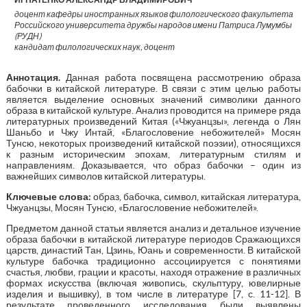
доцент кафедры иностранных языков филологического факультета
Российского университета дружбы народов имени Патриса Лумумбы
(РУДН)
кандидат филологических наук, доцент
Аннотация.
Данная работа посвящена рассмотрению образа
бабочки в китайской литературе. В связи с этим целью работы
является выделение основных значений символики данного
образа в китайской культуре. Анализ проводится на примере ряда
литературных произведений Китая («Чжуанцзы», легенда о Лян
Шаньбо и Чжу Интай, «Благословение небожителей» Мосян
Тунсю, некоторых произведений китайской поэзии), относящихся
к разным историческим эпохам, литературным стилям и
направлениям. Доказывается, что образ бабочки – один из
важнейших символов китайской литературы.
Ключевые слова:
образ, бабочка, символ, китайская литература,
Чжуанцзы, Мосян Тунсю, «Благословение небожителей».
Предметом данной статьи является анализ и детальное изучение
образа бабочки в китайской литературе периодов Сражающихся
царств, династий Тан, Цзинь, Юань и современности. В китайской
культуре бабочка традиционно ассоциируется с понятиями
счастья, любви, грации и красоты, находя отражение в различных
формах искусства (включая живопись, скульптуру, ювелирные
изделия и вышивку), в том числе в литературе [7, с. 11-12]. В
результате проведенного исследования были выявлены