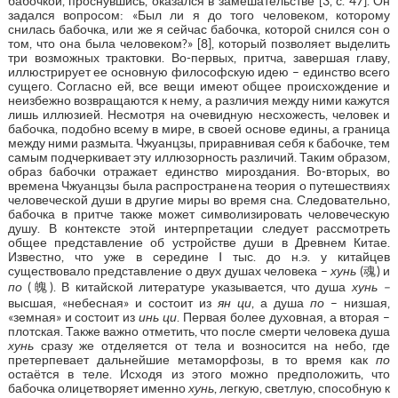
бабочкой, проснувшись, оказался в замешательстве [3, с. 47]. Он
задался вопросом: «Был ли я до того человеком, которому
снилась бабочка, или же я сейчас бабочка, которой снился сон о
том, что она была человеком?» [8], который позволяет выделить
три возможных трактовки. Во-первых, притча, завершая главу,
иллюстрирует ее основную философскую идею – единство всего
сущего. Согласно ей, все вещи имеют общее происхождение и
неизбежно возвращаются к нему, а различия между ними кажутся
лишь иллюзией. Несмотря на очевидную несхожесть, человек и
бабочка, подобно всему в мире, в своей основе едины, а граница
между ними размыта. Чжуанцзы, приравнивая себя к бабочке, тем
самым подчеркивает эту иллюзорность различий. Таким образом,
образ бабочки отражает единство мироздания. Во-вторых, во
времена Чжуанцзы была распространена теория о путешествиях
человеческой души в другие миры во время сна. Следовательно,
бабочка в притче также может символизировать человеческую
душу. В контексте этой интерпретации следует рассмотреть
общее представление об устройстве души в Древнем Китае.
Известно, что уже в середине I тыс. до н.э. у китайцев
существовало представление о двух душах человека –
хунь
(魂) и
по
(魄). В китайской литературе указывается, что душа
хунь –
высшая, «небесная» и состоит из
ян ци
, а душа
по
– низшая,
«земная» и состоит из
инь ци
. Первая более духовная, а вторая –
плотская. Также важно отметить, что после смерти человека душа
хунь
сразу же отделяется от тела и возносится на небо, где
претерпевает дальнейшие метаморфозы, в то время как
по
остаётся в теле. Исходя из этого можно предположить, что
бабочка олицетворяет именно
хунь
, легкую, светлую, способную к