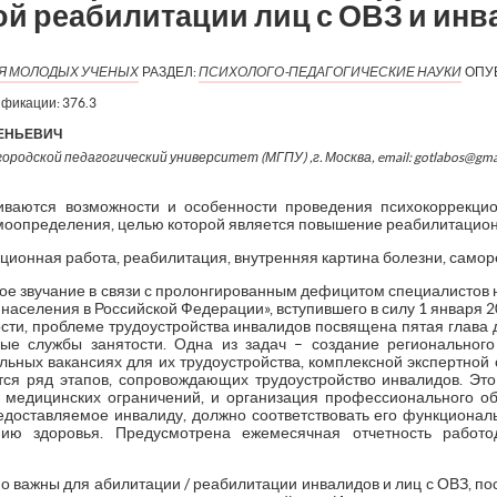
ой реабилитации лиц с ОВЗ и ин
ИЯ МОЛОДЫХ УЧЕНЫХ
РАЗДЕЛ:
ПСИХОЛОГО-ПЕДАГОГИЧЕСКИЕ НАУКИ
ОПУ
ификации:
376.3
ЕНЬЕВИЧ
ородской педагогический университет (МГПУ) ,г. Москва, email: gotlabos@gma
киваются возможности и особенности проведения психокоррекци
оопределения, целью которой является повышение реабилитацион
ционная работа, реабилитация, внутренняя картина болезни, самор
е звучание в связи с пролонгированным дефицитом специалистов на 
 населения в Российской Федерации», вступившего в силу 1 января 2
ности, проблеме трудоустройства инвалидов посвящена пятая глава
ные службы занятости. Одна из задач – создание регионального
альных вакансиях для их трудоустройства, комплексной экспертной
ся ряд этапов, сопровождающих трудоустройство инвалидов. Эт
 медицинских ограничений, и организация профессионального о
едоставляемое инвалиду, должно соответствовать его функциона
нию здоровья. Предусмотрена ежемесячная отчетность работ
о важны для абилитации / реабилитации инвалидов и лиц с ОВЗ, п