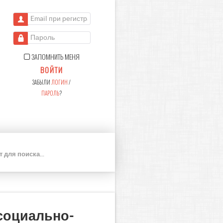
Email при регистрации
Пароль
ЗАПОМНИТЬ МЕНЯ
ВОЙТИ
ЗАБЫЛИ
ЛОГИН
/
ПАРОЛЬ
?
П
О
И
С
К
социально-