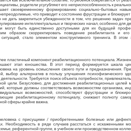
ается как исключительное событие, то ребенок оберегается от реа
ициативы, родители усугубляют его неприспособленность к реальной 
ешает своевременному формированию социально-бытовых навык
непреодолимые, что приводит к состоянию фрустрации и блокируе
о не дать закрепиться убежденности в том, что решению задач пре
лирование интеллектуальных и творческих начал, особенно для де
сти могут быть единственно доступными для их будущей профе
аким образом скорректировать поведение реабилитанта и его
итуаций, стало элементом конструктивного тренинга. В этом 
ее пластичный компонент реабилитационного потенциала. Жизне
ершают этап юношества. В этот период формируется шкала цен
ловека на уровень осмысления своего пути и предназначения. П
й, выбор альтернатив в пользу улучшения психофизического зд
деятельности. Требуется поиск объекта потребности, привлекател
ной цели. Безусловно, для достижения реабилитационных целей 
ий, которые должны соответствовать возможностям организма, инд
идуальных возможностей, способствуют фрустрации и блокиро
пающие реабилитационному потенциалу, снижают полноту самор
ной сферы крайне важна.
человека с присущими / приобретенными болезнью или дефект
х. Необходимость в ряде случаев расстаться с искаженными м
емье, референтной группе, в учебном или производственном коллек