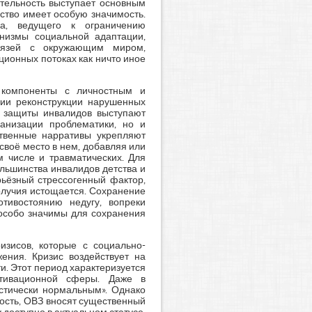
тельность выступает основным
ство имеет особую значимость.
са, ведущего к ограничению
анизмы социальной адаптации,
связей с окружающим миром,
ионных потоках как ничто иное
 компоненты с личностным и
нии реконструкции нарушенных
и защиты инвалидов выступают
анизации проблематики, но и
твенные нарративы укрепляют
своё место в нем, добавляя или
м числе и травматических. Для
льшинства инвалидов детства и
рьёзный стрессогенный фактор,
олучия истощается. Сохранение
отивостоянию недугу, вопреки
особо значимы для сохранения
изисов, которые с социально-
ения. Кризис воздействует на
и. Этот период характеризуется
отивационной сферы. Даже в
истически нормальным». Однако
ость, ОВЗ вносят существенный