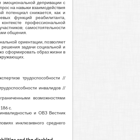
 и эмоциональной депривации с
апрос на навыки взаимодействия
ый потенциал снижается, как и
левых функций реабилитанта,
 контексте профессиональной
участников; самостоятельности
ами общения.
нальной ориентации, позволяет
, решения задачи социальной и
ко сформировать образ жизни в
 окружающих.
спертизе трудоспособности //
трудоспособности инвалидов //
ограниченными возможностями
186 с.
 инвалидностью и ОВЗ Вестник
овиях инклюзивного среднего
bilities and the disabled