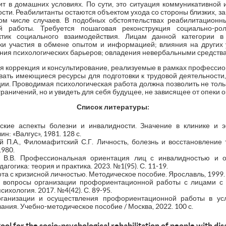
 в домашних условиях. По сути, это ситуация коммуникативной
ти. Реабилитанты остаются объектом ухода со стороны близких, з
ом числе случаев. В подобных обстоятельствах реабилитационн
й работы. Требуется пошаговая реконструкция социально-ро
тик социального взаимодействия. Лицам данной категории в
и участия в обмене опытом и информацией; влияния на других 
ения психологических барьеров; овладения невербальными средств
ая коррекция и консультирование, реализуемые в рамках профессио
вать имеющиеся ресурсы для подготовки к трудовой деятельности
и. Проводимая психологическая работа должна позволить не толь
раничений, но и увидеть для себя будущее, не зависящее от опеки
Список литературы:
ские аспекты болезни и инвалидности. Значение в клинике и эк
: «Валгус», 1981. 128 с.
й П.А., Филомафитский С.Г. Личность, болезнь и восстановление 
980.
а В.В. Профессиональная ориентация лиц с инвалидностью и 
гогика: теория и практика. 2023. №1(95). С. 11-19.
та с кризисной личностью. Методическое пособие. Ярославль, 1999. 
е вопросы организации профориентационной работы с лицами с
сихология. 2017. №4(42). С. 89-95.
ганизации и осуществления профориентационной работы в усл
ния. Учебно-методическое пособие / Москва, 2022. 100 с.
tool for the socio-psychological rehabilitation of people with disa