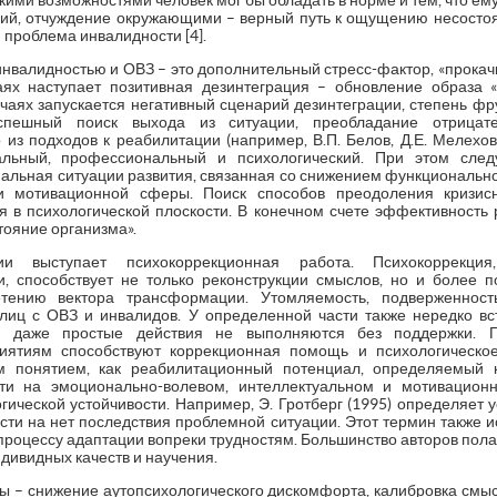
акими возможностями человек мог бы обладать в норме и тем, что ему
ий, отчуждение окружающими – верный путь к ощущению несостоя
 проблема инвалидности [4].
инвалидностью и ОВЗ – это дополнительный стресс-фактор, «прока
аях наступает позитивная дезинтеграция – обновление образа 
учаях запускается негативный сценарий дезинтеграции, степень ф
успешный поиск выхода из ситуации, преобладание отрицате
 из подходов к реабилитации (например, В.П. Белов, Д.Е. Мелехов
иальный, профессиональный и психологический. При этом след
иальная ситуации развития, связанная со снижением функциональн
 мотивационной сферы. Поиск способов преодоления кризис
я в психологической плоскости. В конечном счете эффективность 
тояние организма».
ии выступает психокоррекционная работа. Психокоррекция
, способствует не только реконструкции смыслов, но и более 
етению вектора трансформации. Утомляемость, подверженнос
 лиц с ОВЗ и инвалидов. У определенной части также нередко в
м даже простые действия не выполняются без поддержки. 
ятиям способствуют коррекционная помощь и психологическое
м понятием, как реабилитационный потенциал, определяемый 
сти на эмоционально-волевом, интеллектуальном и мотивацион
гической устойчивости. Например, Э. Гротберг (1995) определяет 
сти на нет последствия проблемной ситуации. Этот термин также и
 процессу адаптации вопреки трудностям. Большинство авторов полаг
дивидных качеств и научения.
ты – снижение аутопсихологического дискомфорта, калибровка см