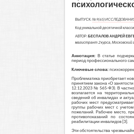
психологическ
ВЫПУСК:
№9(65) ИССЛЕДОВАН
Код уникальной десятичной класс
АВТОР:
БЕСПАЛОВ АНДРЕЙ ЕВГ
магистрант 2 курса, Московский г
Аннотация:
В статье подчер
период профессионального сам
Ключевые слова:
психокоррек
Проблематика приобретает ново
принятием закона «О занятости
12.12.2023 № 565-ФЗ). В част
возлагается на территориаль
сведений об инвалидах и акту
рабочих мест предусматривает
группы рабочих мест с учетом
пожеланий. Рабочее место, пр
противопоказаний по состоя
реабилитации инвалидов [3].
Эти обстоятельства чрезвычайн