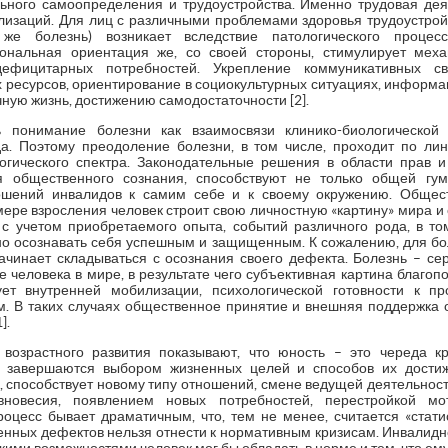
ьного самоопределения и трудоустройства. Именно трудовая дея
изаций. Для лиц с различными проблемами здоровья трудоустрой
е болезнь) возникает вследствие патологического процес
ональная ориентация же, со своей стороны, стимулирует мех
дефицитарных потребностей. Укрепление коммуникативных 
 ресурсов, ориентирование в социокультурных ситуациях, информац
чную жизнь, достижению самодостаточности [2].
 понимание болезни как взаимосвязи клинико-биологической
а. Поэтому преодоление болезни, в том числе, проходит по ли
огического спектра. Законодательные решения в области прав 
я общественного сознания, способствуют не только общей гум
ошений инвалидов к самим себе и к своему окружению. Общес
ере взросления человек строит свою личностную «картину» мира и 
 учетом приобретаемого опыта, событий различного рода, в то
но осознавать себя успешным и защищенным. К сожалению, для бо
ачинает складываться с осознания своего дефекта. Болезнь – се
человека в мире, в результате чего субъективная картина благоп
ует внутренней мобилизации, психологической готовности к пр
. В таких случаях общественное принятие и внешняя поддержка 
].
озрастного развития показывают, что юность – это череда кр
я завершаются выбором жизненных целей и способов их достиж
 способствует новому типу отношений, смене ведущей деятельност
вновесия, появлением новых потребностей, перестройкой м
роцесс бывает драматичным, что, тем не менее, считается «стат
енных дефектов нельзя отнести к нормативным кризисам. Инвалидн