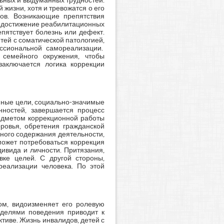
льных и выдуманных трудностей.
жизни, хотя и тревожатся о его
ов. Возникающие препятствия
т достижение реабилитационных
пятствует болезнь или дефект.
тей с соматической патологией,
ссиональной самореализации.
 семейного окружения, чтобы
заключается логика коррекции
нные цели, социально-значимые
ностей, завершается процесс
редметом коррекционной работы
оровья, обретения гражданской
ьного содержания деятельности,
может потребоваться коррекция
ивида и личности. Притязания,
вке целей. С другой стороны,
еализации человека. По этой
ом, видоизменяет его ролевую
оделями поведения приводит к
тиве. Жизнь инвалидов, детей с