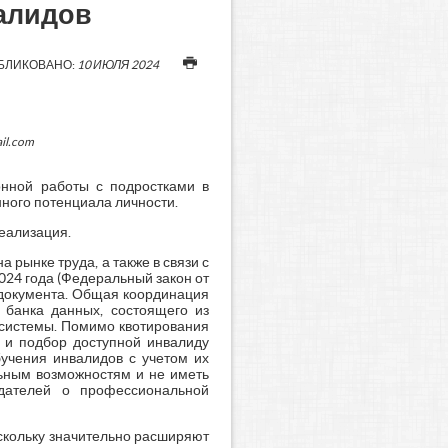
валидов
БЛИКОВАНО:
10 ИЮЛЯ 2024
il.com
онной работы с подростками в
ного потенциала личности.
еализация.
рынке труда, а также в связи с
024 года (Федеральный закон от
 документа. Общая координация
 банка данных, состоящего из
 системы. Помимо квотирования
о и подбор доступной инвалиду
бучения инвалидов с учетом их
льным возможностям и не иметь
одателей о профессиональной
оскольку значительно расширяют