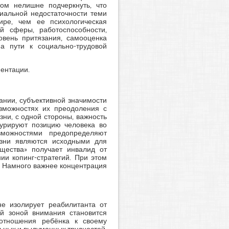
ом нелишне подчеркнуть, что
иальной недостаточности теми
ире, чем ее психологическая
й сферы, работоспособности,
овень притязания, самооценка
а пути к социально-трудовой
иентации.
ании, субъективной значимости
озможностях их преодоления с
ни, с одной стороны, важность
гурируют позицию человека во
зможностями предопределяют
езни являются исходными для
ущества» получает инвалид от
ии копинг-стратегий. При этом
. Намного важнее концентрация
не изолирует реабилитанта от
й зоной внимания становится
 отношения ребёнка к своему