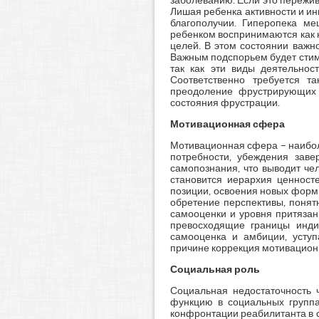
заболеванию. Если это пережив
Лишая ребенка активности и ин
благополучии. Гиперопека м
ребенком воспринимаются как 
целей. В этом состоянии важн
Важным подспорьем будет стиму
так как эти виды деятельно
Соответственно требуется т
преодоление фрустрирующих с
состояния фрустрации.
Мотивационная сфера
Мотивационная сфера – наибол
потребности, убеждения зав
самопознания, что выводит че
становится иерархия ценносте
позиции, освоения новых форм 
обретение перспективы, понят
самооценки и уровня притязан
превосходящие границы индив
самооценка и амбиции, усту
причине коррекция мотивацион
Социальная роль
Социальная недостаточность 
функцию в социальных группа
конфронтации реабилитанта в с