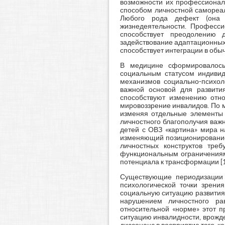
возможности их профессионал
способом личностной самореал
Любого рода дефект (она ж
жизнедеятельности. Професси
способствует преодолению 
задействование адаптационных
способствует интеграции в обы
В медицине сформировалось
социальным статусом индивид
механизмов социально-психол
важной основой для развити
способствуют изменению отн
мировоззрение инвалидов. По м
изменяя отдельные элементы с
личностного благополучия важ
детей с ОВЗ «картина» мира н
изменяющий позиционирование 
личностных конструктов треб
функциональным ограничениям
потенциала к трансформации [1
Существующие периодизации в
психологической точки зрени
социальную ситуацию развития,
нарушением личностного ра
относительной «норме» этот п
ситуацию инвалидности, врожд