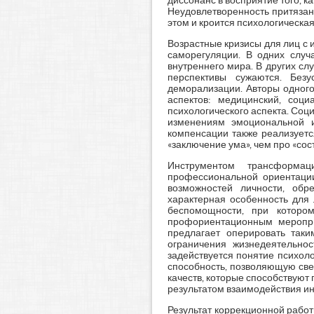
диссонанс в восприятие того, к
Неудовлетворенность притязан
этом и кроится психологическая
Возрастные кризисы для лиц с 
саморегуляции. В одних случ
внутреннего мира. В других сл
перспективы сужаются. Без
деморализации. Авторы одного
аспектов: медицинский, соц
психологического аспекта. Соц
изменениям эмоциональной и
компенсации также реализуетс
«заключение ума», чем про «сос
Инструментом трансформац
профессиональной ориентации
возможностей личности, обр
характерная особенность для
беспомощности, при которо
профориентационным меропри
предлагает оперировать таки
ограничения жизнедеятельно
задействуется понятие психоло
способность, позволяющую све
качеств, которые способствуют
результатом взаимодействия ин
Результат коррекционной рабо