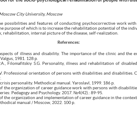
e Moscow City University, Moscow
the possibilities and features of conducting psychocorrective work with
e purpose of which is to increase the rehabilitation potential of the indi
rehabilitation, internal picture of the disease, self-realization.
References:
spects of illness and disability. The importance of the clinic and the 
 Valgus, 1981. 128 р.
., Filomafitskiy S.G. Personality, illness and rehabilitation of disabl
 Professional orientation of persons with disabilities and disabilities.
.
crisis personality. Methodical manual. Yaroslavl, 1999. 186 р.
of the organization of career guidance work with persons with disabilit
Series: Pedagogy and Psychology. 2017. №4(42).: 89-95.
f the organization and implementation of career guidance in the context
thodical manual / Moscow, 2022. 100 р.