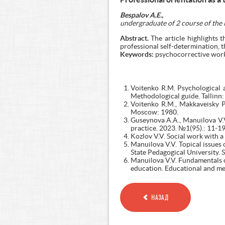
Bespalov A.E.,
undergraduate of 2 course of th
Abstract.
The article highlights 
professional self-determination, th
Keywords:
psychocorrective work, 
Voitenko R.M. Psychological a
Methodological guide. Tallinn:
Voitenko R.M., Makkaveisky P.A
Moscow: 1980.
Guseynova A.A., Manuilova V.V.
practice. 2023. №1(95).: 11-19
Kozlov V.V. Social work with a 
Manuilova V.V. Topical issues 
State Pedagogical University. 
Manuilova V.V. Fundamentals o
education. Educational and me
НАЗАД