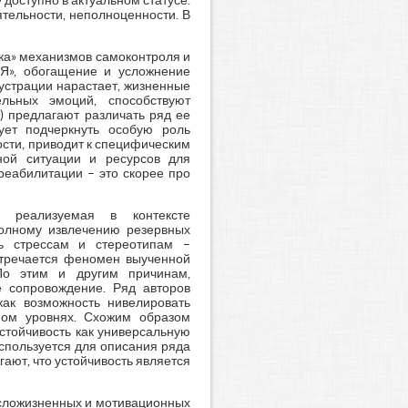
 доступно в актуальном статусе.
тельности, неполноценности. В
чка» механизмов самоконтроля и
«Я», обогащение и усложнение
рустрации нарастает, жизненные
льных эмоций, способствуют
) предлагают различать ряд ее
ует подчеркнуть особую роль
ости, приводит к специфическим
ной ситуации и ресурсов для
реабилитации – это скорее про
, реализуемая в контексте
полному извлечению резервных
ть стрессам и стереотипам –
стречается феномен выученной
По этим и другим причинам,
 сопровождение. Ряд авторов
как возможность нивелировать
ном уровнях. Схожим образом
устойчивость как универсальную
спользуется для описания ряда
ают, что устойчивость является
ысложизненных и мотивационных