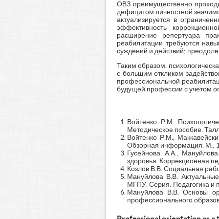
ОВЗ преимущественно проходит
дефицитом личностной значимос
актуализируется в ограниченн
эффективность коррекционно
расширение репертуара прак
реабилитации требуются навык
суждений и действий; преодол
Таким образом, психологическ
с большим откликом задейство
профессиональной реабилитаци
будущей профессии с учетом ог
Войтенко Р.М. Психологиче
Методическое пособие. Таллин
Войтенко Р.М., Маккавейски
Обзорная информация. М.: 1
Гусейнова А.А., Мануйлов
здоровья. Коррекционная педа
Козлов В.В. Социальная рабо
Мануйлова В.В. Актуальны
МГПУ. Серия: Педагогика и п
Мануйлова В.В. Основы ор
профессионального образова
Professional orientation as a 