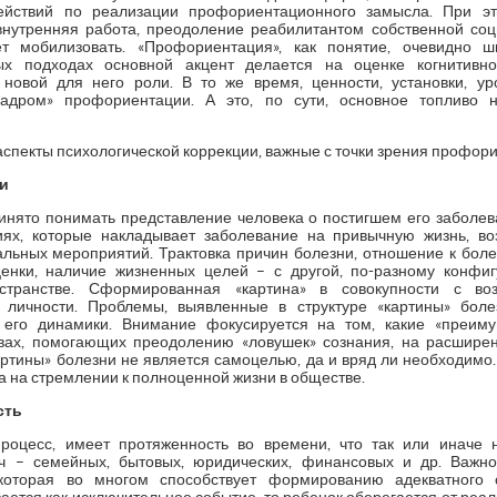
действий по реализации профориентационного замысла. При эт
внутренняя работа, преодоление реабилитантом собственной соц
т мобилизовать. «Профориентация», как понятие, очевидно ш
х подходах основной акцент делается на оценке когнитивно
 новой для него роли. В то же время, ценности, установки, ур
кадром» профориентации. А это, по сути, основное топливо н
спекты психологической коррекции, важные с точки зрения профор
ни
ято понимать представление человека о постигшем его заболев
иях, которые накладывает заболевание на привычную жизнь, в
ьных мероприятий. Трактовка причин болезни, отношение к болез
ценки, наличие жизненных целей – с другой, по-разному конфи
транстве. Сформированная «картина» в совокупности с во
 личности. Проблемы, выявленные в структуре «картины» бол
 его динамики. Внимание фокусируется на том, какие «преим
вах, помогающих преодолению «ловушек» сознания, на расширен
артины» болезни не является самоцелью, да и вряд ли необходимо
а на стремлении к полноценной жизни в обществе.
сть
процесс, имеет протяженность во времени, что так или иначе 
ч – семейных, бытовых, юридических, финансовых и др. Важно
 которая во многом способствует формированию адекватного